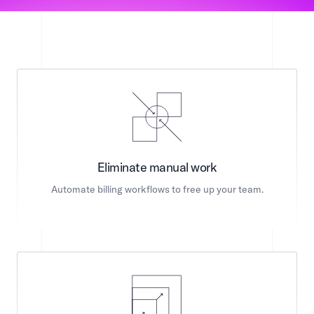
Eliminate manual work​​​​‌ ‍ ​‍​‍‌‍ ‌ ​‍‌‍‍‌‌‍‌ ‌‍‍‌‌‍ ‍​‍​‍​ ‍‍​‍​‍‌ ​ ‌‍​‌‌‍ ‍‌‍‍‌‌ ‌​‌ ‍‌​‍ ‍‌‍‍‌‌‍ ​‍​‍​‍ ​​‍​‍‌‍‍​‌ ​‍‌‍‌‌‌‍‌‍​‍​‍​ ‍‍​‍​‍‌‍‍​‌ ‌​‌ ‌​‌ ​​​ ‍‍​‍ ​‍ ‌‍ ​‌‍ ‌‍​ ‌‍​‌‌‍ ​‌‍‍​‌‍ ‌ ​ ‌ ‌​​ ‍‍​ ​ ​ ​ ​ ​ ​ ​ ​‍ ‌‍‍‌‌‍ ‍‌ ‌​‌‍‌‌‌‍ ‍‌ ‌​​‍ ‌‍‌‌‌‍‌​‌‍‍‌‌ ‌​​‍ ‌‍ ‌‌‍ ‌‍‌​‌‍‌‌​ ‌‌ ​​‌ ​‍‌‍‌‌‌ ​ ‌‍‌‌‌‍ ‍‌ ‌​‌‍​‌‌ ‌​‌‍‍‌‌‍ ‌‍ ‍​ ‍ ‌‍‍‌‌‍‌​​ ‌​ ​‌​ ‌ ​ ​ ‌‍‌​‌‍‌​​ ​​​ ‌‍​ ‌​​‍ ‌​ ​​​ ​ ​ ​​‌‍​‌​‍ ‌​ ‌​‌‍​‍​ ‌​‌‍​‍​‍ ‌​ ‍‌​ ​‍​ ‍‌​ ‍‌​‍ ‌​ ​​​ ‍​‌‍​ ​ ​​‌‍‌‌​ ‌‍​ ‍‌‌‍‌‍‌‍‌‍​ ‌‌‌‍‌​​ ‌ ​ ‍ ‌ ‌​‌ ‍‌‌ ​​‌‍‌‌​ ‌‌ ​​‌‍​‌‌‍‌ ‌‍‌‌​ ‍ ‌ ​​‌‍​‌‌ ‌​‌‍‍​​ ‌‌‍ ‌‌‍ ‌‍‌​‌ ‌‌‌‍ ​‌‍‌‌‌ ​ ​‍‌‌​ ‌‌‌​​‍‌‌ ‌‍‍ ‌‍‌‌‌ ‍‌​‍‌‌​ ​ ‌​‌​​‍‌‌​ ​ ‌​‌​​‍‌‌​ ​‍​ ​‍​ ‌ ​ ‌ ​ ‌​​ ‍​‌‍‌‌​ ​ ‌‍‌‍​ ‍​​ ​ ​ ‍‌​ ​‍​ ‍‌​‍‌‌​ ​‍​ ​‍​‍‌‌​ ‌‌‌​‌​​‍ ‍‌‍​ ‌‍ ‌‍ ​‌ ‌‌‌‍ ‌‌‍ ‍‌ ​ ​‍‌‌​ ‌‌‌​​‍‌‌ ‌‍‍ ‌‍‌‌‌ ‍‌​‍‌‌​ ​ ‌​‌​​‍‌‌​ ​ ‌​‌​​‍‌‌​ ​‍​ ​‍‌‍​‌‌‍‌‌‌‍​‌​ ‌​‌‍‌​‌‍​ ​ ‌​‌‍‌‍​ ‍​‌‍​‍​ ​‍​ ​​​‍‌‌​ ​‍​ ​‍​‍‌‌​ ‌‌‌​‌​​‍ ‍‌ ‌​‌‍‍‌‌ ‌​‌‍ ​‌‍‌‌​ ‌‍​‍‌‍​‌‌ ​ ‌‍‌‌‌‌‌‌‌ ​‍‌‍ ​​ ‌‌‍‍​‌ ‌​‌ ‌​‌ ​​​‍‌‌​ ​ ‌​​‌​‍‌‌​ ​‍‌​‌‍​‍‌‌​ ​‍‌​‌‍‌‍ ​‌‍ ‌‍​ ‌‍​‌‌‍ ​‌‍‍​‌‍ ‌ ​ ‌ ‌​​‍‌‌​ ​ ‌​​‌​ ​ ​ ​ ​ ​ ​ ​ ​‍‌‍‌‍‍‌‌‍‌​​ ‌​ ​‌​ ‌ ​ ​ ‌‍‌​‌‍‌​​ ​​​ ‌‍​ ‌​​‍ ‌​ ​​​ ​ ​ ​​‌‍​‌​‍ ‌​ ‌​‌‍​‍​ ‌​‌‍​‍​‍ ‌​ ‍‌​ ​‍​ ‍‌​ ‍‌​‍ ‌​ ​​​ ‍​‌‍​ ​ ​​‌‍‌‌​ ‌‍​ ‍‌‌‍‌‍‌‍‌‍​ ‌‌‌‍‌​​ ‌ ​‍‌‍‌ ‌​‌ ‍‌‌ ​​‌‍‌‌​ ‌‌ ​​‌‍​‌‌‍‌ ‌‍‌‌​‍‌‍‌ ​​‌‍​‌‌ ‌​‌‍‍​​ ‌‌‍ ‌‌‍ ‌‍‌​‌ ‌‌‌‍ ​‌‍‌‌‌ ​ ​‍‌‌​ ‌‌‌​​‍‌‌ ‌‍‍ ‌‍‌‌‌ ‍‌​‍‌‌​ ​ ‌​‌​​‍‌‌​ ​ ‌​‌​​‍‌‌​ ​‍​ ​‍​ ‌ ​ ‌ ​ ‌​​ ‍​‌‍‌‌​ ​ ‌‍‌‍​ ‍​​ ​ ​ ‍‌​ ​‍​ ‍‌​‍‌‌​ ​‍​ ​‍​‍‌‌​ ‌‌‌​‌​​‍ ‍‌‍​ ‌‍ ‌‍ ​‌ ‌‌‌‍ ‌‌‍ ‍‌ ​ ​‍‌‌​ ‌‌‌​​‍‌‌ ‌‍‍ ‌‍‌‌‌ ‍‌​‍‌‌​ ​ ‌​‌​​‍‌‌​ ​ ‌​‌​​‍‌‌​ ​‍​ ​‍‌‍​‌‌‍‌‌‌‍​‌​ ‌​‌‍‌​‌‍​ ​ ‌​‌‍‌‍​ ‍​‌‍​‍​ ​‍​ ​​​‍‌‌​ ​‍​ ​‍​‍‌‌​ ‌‌‌​‌​​‍ ‍‌ ‌​‌‍‍‌‌ ‌​‌‍ ​‌‍‌‌​‍‌‍‌ ​​‌‍‌‌‌ ​‍‌ ​ ‌ ​​‌‍‌‌‌‍​ ‌ ‌​‌‍‍‌‌ ‌‍‌‍‌‌​ ‌‌ ​​‌ ‌‌‌‍​‍‌‍ ​‌‍‍‌‌ ​ ‌‍‍​‌‍‌‌‌‍‌​​‍​‍‌ ‌
Automate billing workflows to free up your team.​​​​‌ ‍ ​‍​‍‌‍ ‌ ​‍‌‍‍‌‌‍‌ ‌‍‍‌‌‍ ‍​‍​‍​ ‍‍​‍​‍‌ ​ ‌‍​‌‌‍ ‍‌‍‍‌‌ ‌​‌ ‍‌​‍ ‍‌‍‍‌‌‍ ​‍​‍​‍ ​​‍​‍‌‍‍​‌ ​‍‌‍‌‌‌‍‌‍​‍​‍​ ‍‍​‍​‍‌‍‍​‌ ‌​‌ ‌​‌ ​​​ ‍‍​‍ ​‍ ‌‍ ​‌‍ ‌‍​ ‌‍​‌‌‍ ​‌‍‍​‌‍ ‌ ​ ‌ ‌​​ ‍‍​ ​ ​ ​ ​ ​ ​ ​ ​‍ ‌‍‍‌‌‍ ‍‌ ‌​‌‍‌‌‌‍ ‍‌ ‌​​‍ ‌‍‌‌‌‍‌​‌‍‍‌‌ ‌​​‍ ‌‍ ‌‌‍ ‌‍‌​‌‍‌‌​ ‌‌ ​​‌ ​‍‌‍‌‌‌ ​ ‌‍‌‌‌‍ ‍‌ ‌​‌‍​‌‌ ‌​‌‍‍‌‌‍ ‌‍ ‍​ ‍ ‌‍‍‌‌‍‌​​ ‌​ ​‌​ ‌ ​ ​ ‌‍‌​‌‍‌​​ ​​​ ‌‍​ ‌​​‍ ‌​ ​​​ ​ ​ ​​‌‍​‌​‍ ‌​ ‌​‌‍​‍​ ‌​‌‍​‍​‍ ‌​ ‍‌​ ​‍​ ‍‌​ ‍‌​‍ ‌​ ​​​ ‍​‌‍​ ​ ​​‌‍‌‌​ ‌‍​ ‍‌‌‍‌‍‌‍‌‍​ ‌‌‌‍‌​​ ‌ ​ ‍ ‌ ‌​‌ ‍‌‌ ​​‌‍‌‌​ ‌‌ ​​‌‍​‌‌‍‌ ‌‍‌‌​ ‍ ‌ ​​‌‍​‌‌ ‌​‌‍‍​​ ‌‌‍ ‌‌‍ ‌‍‌​‌ ‌‌‌‍ ​‌‍‌‌‌ ​ ​‍‌‌​ ‌‌‌​​‍‌‌ ‌‍‍ ‌‍‌‌‌ ‍‌​‍‌‌​ ​ ‌​‌​​‍‌‌​ ​ ‌​‌​​‍‌‌​ ​‍​ ​‍​ ‌ ​ ‌ ​ ‌​​ ‍​‌‍‌‌​ ​ ‌‍‌‍​ ‍​​ ​ ​ ‍‌​ ​‍​ ‍‌​‍‌‌​ ​‍​ ​‍​‍‌‌​ ‌‌‌​‌​​‍ ‍‌‍​ ‌‍ ‌‍ ​‌ ‌‌‌‍ ‌‌‍ ‍‌ ​ ​‍‌‌​ ‌‌‌​​‍‌‌ ‌‍‍ ‌‍‌‌‌ ‍‌​‍‌‌​ ​ ‌​‌​​‍‌‌​ ​ ‌​‌​​‍‌‌​ ​‍​ ​‍‌‍​‌‌‍‌‌‌‍​‌​ ‌​‌‍‌​‌‍​ ​ ‌​‌‍‌‍​ ‍​‌‍​‍​ ​‍​ ​​​‍‌‌​ ​‍​ ​‍​‍‌‌​ ‌‌‌​‌​​‍ ‍‌‍‌​‌‍‌‌‌ ​ ‌‍​ ‌ ​‍‌‍‍‌‌ ​​‌ ‌​‌‍‍‌‌‍ ‌‍ ‍​ ‌‍​‍‌‍​‌‌ ​ ‌‍‌‌‌‌‌‌‌ ​‍‌‍ ​​ ‌‌‍‍​‌ ‌​‌ ‌​‌ ​​​‍‌‌​ ​ ‌​​‌​‍‌‌​ ​‍‌​‌‍​‍‌‌​ ​‍‌​‌‍‌‍ ​‌‍ ‌‍​ ‌‍​‌‌‍ ​‌‍‍​‌‍ ‌ ​ ‌ ‌​​‍‌‌​ ​ ‌​​‌​ ​ ​ ​ ​ ​ ​ ​ ​‍‌‍‌‍‍‌‌‍‌​​ ‌​ ​‌​ ‌ ​ ​ ‌‍‌​‌‍‌​​ ​​​ ‌‍​ ‌​​‍ ‌​ ​​​ ​ ​ ​​‌‍​‌​‍ ‌​ ‌​‌‍​‍​ ‌​‌‍​‍​‍ ‌​ ‍‌​ ​‍​ ‍‌​ ‍‌​‍ ‌​ ​​​ ‍​‌‍​ ​ ​​‌‍‌‌​ ‌‍​ ‍‌‌‍‌‍‌‍‌‍​ ‌‌‌‍‌​​ ‌ ​‍‌‍‌ ‌​‌ ‍‌‌ ​​‌‍‌‌​ ‌‌ ​​‌‍​‌‌‍‌ ‌‍‌‌​‍‌‍‌ ​​‌‍​‌‌ ‌​‌‍‍​​ ‌‌‍ ‌‌‍ ‌‍‌​‌ ‌‌‌‍ ​‌‍‌‌‌ ​ ​‍‌‌​ ‌‌‌​​‍‌‌ ‌‍‍ ‌‍‌‌‌ ‍‌​‍‌‌​ ​ ‌​‌​​‍‌‌​ ​ ‌​‌​​‍‌‌​ ​‍​ ​‍​ ‌ ​ ‌ ​ ‌​​ ‍​‌‍‌‌​ ​ ‌‍‌‍​ ‍​​ ​ ​ ‍‌​ ​‍​ ‍‌​‍‌‌​ ​‍​ ​‍​‍‌‌​ ‌‌‌​‌​​‍ ‍‌‍​ ‌‍ ‌‍ ​‌ ‌‌‌‍ ‌‌‍ ‍‌ ​ ​‍‌‌​ ‌‌‌​​‍‌‌ ‌‍‍ ‌‍‌‌‌ ‍‌​‍‌‌​ ​ ‌​‌​​‍‌‌​ ​ ‌​‌​​‍‌‌​ ​‍​ ​‍‌‍​‌‌‍‌‌‌‍​‌​ ‌​‌‍‌​‌‍​ ​ ‌​‌‍‌‍​ ‍​‌‍​‍​ ​‍​ ​​​‍‌‌​ ​‍​ ​‍​‍‌‌​ ‌‌‌​‌​​‍ ‍‌‍‌​‌‍‌‌‌ ​ ‌‍​ ‌ ​‍‌‍‍‌‌ ​​‌ ‌​‌‍‍‌‌‍ ‌‍ ‍​‍‌‍‌ ​​‌‍‌‌‌ ​‍‌ ​ ‌ ​​‌‍‌‌‌‍​ ‌ ‌​‌‍‍‌‌ ‌‍‌‍‌‌​ ‌‌ ​​‌ ‌‌‌‍​‍‌‍ ​‌‍‍‌‌ ​ ‌‍‍​‌‍‌‌‌‍‌​​‍​‍‌ ‌