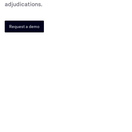
adjudications.​​​​‌ ‍ ​‍​‍‌‍ ‌ ​‍‌‍‍‌‌‍‌ ‌‍‍‌‌‍ ‍​‍​‍​ ‍‍​‍​‍‌ ​ ‌‍​‌‌‍ ‍‌‍‍‌‌ ‌​‌ ‍‌​‍ ‍‌‍‍‌‌‍ ​‍​‍​‍ ​​‍​‍‌‍‍​‌ ​‍‌‍‌‌‌‍‌‍​‍​‍​ ‍‍​‍​‍‌‍‍​‌ ‌​‌ ‌​‌ ​​​ ‍‍​‍ ​‍ ‌‍ ​‌‍ ‌‍​ ‌‍​‌‌‍ ​‌‍‍​‌‍ ‌ ​ ‌ ‌​​ ‍‍​ ​ ​ ​ ​ ​ ​ ​ ​‍ ‌‍‍‌‌‍ ‍‌ ‌​‌‍‌‌‌‍ ‍‌ ‌​​‍ ‌‍‌‌‌‍‌​‌‍‍‌‌ ‌​​‍ ‌‍ ‌‌‍ ‌‍‌​‌‍‌‌​ ‌‌ ​​‌ ​‍‌‍‌‌‌ ​ ‌‍‌‌‌‍ ‍‌ ‌​‌‍​‌‌ ‌​‌‍‍‌‌‍ ‌‍ ‍​ ‍ ‌‍‍‌‌‍‌​​ ‌​ ​‌​ ‌ ​ ​ ‌‍‌​‌‍‌​​ ​​​ ‌‍​ ‌​​‍ ‌​ ​​​ ​ ​ ​​‌‍​‌​‍ ‌​ ‌​‌‍​‍​ ‌​‌‍​‍​‍ ‌​ ‍‌​ ​‍​ ‍‌​ ‍‌​‍ ‌​ ​​​ ‍​‌‍​ ​ ​​‌‍‌‌​ ‌‍​ ‍‌‌‍‌‍‌‍‌‍​ ‌‌‌‍‌​​ ‌ ​ ‍ ‌ ‌​‌ ‍‌‌ ​​‌‍‌‌​ ‌‌ ​​‌‍​‌‌‍‌ ‌‍‌‌​ ‍ ‌ ​​‌‍​‌‌ ‌​‌‍‍​​ ‌‌‍ ‌‌‍ ‌‍‌​‌ ‌‌‌‍ ​‌‍‌‌‌ ​ ​‍‌‌​ ‌‌‌​​‍‌‌ ‌‍‍ ‌‍‌‌‌ ‍‌​‍‌‌​ ​ ‌​‌​​‍‌‌​ ​ ‌​‌​​‍‌‌​ ​‍​ ​‍‌‍‌​​ ‍​​ ‍​​ ‌​​ ​​​ ​‌​ ​‌​ ​​‌‍‌​​ ‌‌​ ‌​​ ​ ​‍‌‌​ ​‍​ ​‍​‍‌‌​ ‌‌‌​‌​​‍ ‍‌ ​ ‌ ‌‌‌ ​​‌ ​​‌‍ ‌ ​‍‌ ‌​‌‍‍‌‌‍ ‍‌‍‌ ‌​​ ‌‍ ‌ ​​‌ ‍‌​ ‌‍​‍‌‍​‌‌ ​ ‌‍‌‌‌‌‌‌‌ ​‍‌‍ ​​ ‌‌‍‍​‌ ‌​‌ ‌​‌ ​​​‍‌‌​ ​ ‌​​‌​‍‌‌​ ​‍‌​‌‍​‍‌‌​ ​‍‌​‌‍‌‍ ​‌‍ ‌‍​ ‌‍​‌‌‍ ​‌‍‍​‌‍ ‌ ​ ‌ ‌​​‍‌‌​ ​ ‌​​‌​ ​ ​ ​ ​ ​ ​ ​ ​‍‌‍‌‍‍‌‌‍‌​​ ‌​ ​‌​ ‌ ​ ​ ‌‍‌​‌‍‌​​ ​​​ ‌‍​ ‌​​‍ ‌​ ​​​ ​ ​ ​​‌‍​‌​‍ ‌​ ‌​‌‍​‍​ ‌​‌‍​‍​‍ ‌​ ‍‌​ ​‍​ ‍‌​ ‍‌​‍ ‌​ ​​​ ‍​‌‍​ ​ ​​‌‍‌‌​ ‌‍​ ‍‌‌‍‌‍‌‍‌‍​ ‌‌‌‍‌​​ ‌ ​‍‌‍‌ ‌​‌ ‍‌‌ ​​‌‍‌‌​ ‌‌ ​​‌‍​‌‌‍‌ ‌‍‌‌​‍‌‍‌ ​​‌‍​‌‌ ‌​‌‍‍​​ ‌‌‍ ‌‌‍ ‌‍‌​‌ ‌‌‌‍ ​‌‍‌‌‌ ​ ​‍‌‌​ ‌‌‌​​‍‌‌ ‌‍‍ ‌‍‌‌‌ ‍‌​‍‌‌​ ​ ‌​‌​​‍‌‌​ ​ ‌​‌​​‍‌‌​ ​‍​ ​‍‌‍‌​​ ‍​​ ‍​​ ‌​​ ​​​ ​‌​ ​‌​ ​​‌‍‌​​ ‌‌​ ‌​​ ​ ​‍‌‌​ ​‍​ ​‍​‍‌‌​ ‌‌‌​‌​​‍ ‍‌ ​ ‌ ‌‌‌ ​​‌ ​​‌‍ ‌ ​‍‌ ‌​‌‍‍‌‌‍ ‍‌‍‌ ‌​​ ‌‍ ‌ ​​‌ ‍‌​‍‌‍‌ ​​‌‍‌‌‌ ​‍‌ ​ ‌ ​​‌‍‌‌‌‍​ ‌ ‌​‌‍‍‌‌ ‌‍‌‍‌‌​ ‌‌ ​​‌ ‌‌‌‍​‍‌‍ ​‌‍‍‌‌ ​ ‌‍‍​‌‍‌‌‌‍‌​​‍​‍‌ ‌
Request a demo​​​​‌ ‍ ​‍​‍‌‍ ‌ ​‍‌‍‍‌‌‍‌ ‌‍‍‌‌‍ ‍​‍​‍​ ‍‍​‍​‍‌ ​ ‌‍​‌‌‍ ‍‌‍‍‌‌ ‌​‌ ‍‌​‍ ‍‌‍‍‌‌‍ ​‍​‍​‍ ​​‍​‍‌‍‍​‌ ​‍‌‍‌‌‌‍‌‍​‍​‍​ ‍‍​‍​‍‌‍‍​‌ ‌​‌ ‌​‌ ​​​ ‍‍​‍ ​‍ ‌‍ ​‌‍ ‌‍​ ‌‍​‌‌‍ ​‌‍‍​‌‍ ‌ ​ ‌ ‌​​ ‍‍​ ​ ​ ​ ​ ​ ​ ​ ​‍ ‌‍‍‌‌‍ ‍‌ ‌​‌‍‌‌‌‍ ‍‌ ‌​​‍ ‌‍‌‌‌‍‌​‌‍‍‌‌ ‌​​‍ ‌‍ ‌‌‍ ‌‍‌​‌‍‌‌​ ‌‌ ​​‌ ​‍‌‍‌‌‌ ​ ‌‍‌‌‌‍ ‍‌ ‌​‌‍​‌‌ ‌​‌‍‍‌‌‍ ‌‍ ‍​ ‍ ‌‍‍‌‌‍‌​​ ‌​ ​‌​ ‌ ​ ​ ‌‍‌​‌‍‌​​ ​​​ ‌‍​ ‌​​‍ ‌​ ​​​ ​ ​ ​​‌‍​‌​‍ ‌​ ‌​‌‍​‍​ ‌​‌‍​‍​‍ ‌​ ‍‌​ ​‍​ ‍‌​ ‍‌​‍ ‌​ ​​​ ‍​‌‍​ ​ ​​‌‍‌‌​ ‌‍​ ‍‌‌‍‌‍‌‍‌‍​ ‌‌‌‍‌​​ ‌ ​ ‍ ‌ ‌​‌ ‍‌‌ ​​‌‍‌‌​ ‌‌ ​​‌‍​‌‌‍‌ ‌‍‌‌​ ‍ ‌ ​​‌‍​‌‌ ‌​‌‍‍​​ ‌‌‍ ‌‌‍ ‌‍‌​‌ ‌‌‌‍ ​‌‍‌‌‌ ​ ​‍‌‌​ ‌‌‌​​‍‌‌ ‌‍‍ ‌‍‌‌‌ ‍‌​‍‌‌​ ​ ‌​‌​​‍‌‌​ ​ ‌​‌​​‍‌‌​ ​‍​ ​‍‌‍‌​​ ‍​​ ‍​​ ‌​​ ​​​ ​‌​ ​‌​ ​​‌‍‌​​ ‌‌​ ‌​​ ​ ​‍‌‌​ ​‍​ ​‍​‍‌‌​ ‌‌‌​‌​​‍ ‍‌‍​‍‌ ‌‌‌ ‌​‌ ‌​‌‍ ‌‍ ‍‌ ​ ​‍‌‌​ ‌‌‌​​‍‌‌ ‌‍‍ ‌‍‌‌‌ ‍‌​‍‌‌​ ​ ‌​‌​​‍‌‌​ ​ ‌​‌​​‍‌‌​ ​‍​ ​‍‌‍‌​​ ‌‍​ ‌‍​ ​‍​ ‌ ‌‍‌‍‌‍​‍​ ‍​‌‍​‌​ ​‍​ ​​​ ‌ ​‍‌‌​ ​‍​ ​‍​‍‌‌​ ‌‌‌​‌​​‍ ‍‌‍ ​‌‍‍‌‌‍ ‍‌‍‍ ​‍ ‍‌‍ ​‌‍​‌‌‍​‍‌‍‌‌‌‍ ​​ ‌‍​‍‌‍​‌‌ ​ ‌‍‌‌‌‌‌‌‌ ​‍‌‍ ​​ ‌‌‍‍​‌ ‌​‌ ‌​‌ ​​​‍‌‌​ ​ ‌​​‌​‍‌‌​ ​‍‌​‌‍​‍‌‌​ ​‍‌​‌‍‌‍ ​‌‍ ‌‍​ ‌‍​‌‌‍ ​‌‍‍​‌‍ ‌ ​ ‌ ‌​​‍‌‌​ ​ ‌​​‌​ ​ ​ ​ ​ ​ ​ ​ ​‍‌‍‌‍‍‌‌‍‌​​ ‌​ ​‌​ ‌ ​ ​ ‌‍‌​‌‍‌​​ ​​​ ‌‍​ ‌​​‍ ‌​ ​​​ ​ ​ ​​‌‍​‌​‍ ‌​ ‌​‌‍​‍​ ‌​‌‍​‍​‍ ‌​ ‍‌​ ​‍​ ‍‌​ ‍‌​‍ ‌​ ​​​ ‍​‌‍​ ​ ​​‌‍‌‌​ ‌‍​ ‍‌‌‍‌‍‌‍‌‍​ ‌‌‌‍‌​​ ‌ ​‍‌‍‌ ‌​‌ ‍‌‌ ​​‌‍‌‌​ ‌‌ ​​‌‍​‌‌‍‌ ‌‍‌‌​‍‌‍‌ ​​‌‍​‌‌ ‌​‌‍‍​​ ‌‌‍ ‌‌‍ ‌‍‌​‌ ‌‌‌‍ ​‌‍‌‌‌ ​ ​‍‌‌​ ‌‌‌​​‍‌‌ ‌‍‍ ‌‍‌‌‌ ‍‌​‍‌‌​ ​ ‌​‌​​‍‌‌​ ​ ‌​‌​​‍‌‌​ ​‍​ ​‍‌‍‌​​ ‍​​ ‍​​ ‌​​ ​​​ ​‌​ ​‌​ ​​‌‍‌​​ ‌‌​ ‌​​ ​ ​‍‌‌​ ​‍​ ​‍​‍‌‌​ ‌‌‌​‌​​‍ ‍‌‍​‍‌ ‌‌‌ ‌​‌ ‌​‌‍ ‌‍ ‍‌ ​ ​‍‌‌​ ‌‌‌​​‍‌‌ ‌‍‍ ‌‍‌‌‌ ‍‌​‍‌‌​ ​ ‌​‌​​‍‌‌​ ​ ‌​‌​​‍‌‌​ ​‍​ ​‍‌‍‌​​ ‌‍​ ‌‍​ ​‍​ ‌ ‌‍‌‍‌‍​‍​ ‍​‌‍​‌​ ​‍​ ​​​ ‌ ​‍‌‌​ ​‍​ ​‍​‍‌‌​ ‌‌‌​‌​​‍ ‍‌‍ ​‌‍‍‌‌‍ ‍‌‍‍ ​‍ ‍‌‍ ​‌‍​‌‌‍​‍‌‍‌‌‌‍ ​​‍‌‍‌ ​​‌‍‌‌‌ ​‍‌ ​ ‌ ​​‌‍‌‌‌‍​ ‌ ‌​‌‍‍‌‌ ‌‍‌‍‌‌​ ‌‌ ​​‌ ‌‌‌‍​‍‌‍ ​‌‍‍‌‌ ​ ‌‍‍​‌‍‌‌‌‍‌​​‍​‍‌ ‌