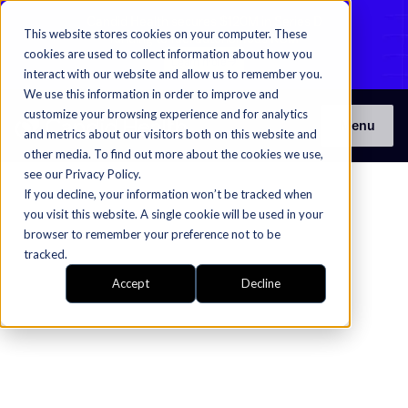
Candid Health secures $120M in Series D
This website stores cookies on your computer. These
funding to fuel autonomous RCM​​​​‌ ‍ ​‍​‍‌‍ ‌ ​‍‌‍‍‌‌‍‌ ‌‍‍‌‌‍ ‍​‍​‍​ ‍‍​‍​‍‌ ​ ‌‍​‌‌‍ ‍‌‍‍‌‌ ‌​‌ ‍‌​‍ ‍‌‍‍‌‌‍ ​‍​‍​‍ ​​‍​‍‌‍‍​‌ ​‍‌‍‌‌‌‍‌‍​‍​‍​ ‍‍​‍​‍‌‍‍​‌ ‌​‌ ‌​‌ ​​​ ‍‍​‍ ​‍ ‌‍ ​‌‍ ‌‍​ ‌‍​‌‌‍ ​‌‍‍​‌‍ ‌ ​ ‌ ‌​​ ‍‍​ ​ ​ ​ ​ ​ ​ ​ ​‍ ‌‍‍‌‌‍ ‍‌ ‌​‌‍‌‌‌‍ ‍‌ ‌​​‍ ‌‍‌‌‌‍‌​‌‍‍‌‌ ‌​​‍ ‌‍ ‌‌‍ ‌‍‌​‌‍‌‌​ ‌‌ ​​‌ ​‍‌‍‌‌‌ ​ ‌‍‌‌‌‍ ‍‌ ‌​‌‍​‌‌ ‌​‌‍‍‌‌‍ ‌‍ ‍​ ‍ ‌‍‍‌‌‍‌​​ ‌​ ‍‌‌‍‌​‌‍​‌​ ​‍​ ​ ‌‍‌‌‌‍​‍‌‍‌​​‍ ‌​ ‍‌‌‍‌‌​ ‍​‌‍‌​​‍ ‌​ ‌​​ ​ ​ ‌ ‌‍​ ​‍ ‌​ ‍​​ ‌ ‌‍​ ‌‍‌‍​‍ ‌‌‍‌​​ ‍‌​ ‌‍‌‍‌​‌‍‌‌‌‍‌​​ ‌ ​ ‌‍​ ‍​‌‍​‍​ ‌​​ ‌‌​ ‍ ‌ ‌​‌ ‍‌‌ ​​‌‍‌‌​ ‌‌‍​‌‌‍ ‍‌‍ ‍‌‍ ‌ ‌‌‌‍ ‍‌‍​ ‌‍‌‌‌‍ ‌‌‍‌‌‌‍ ‍‌ ‌​‌​​‍‌‍​‌‌ ​‍​ ‍ ‌ ​​‌‍​‌‌ ‌​‌‍‍​​ ‌‌‍ ‌‌‍‌‌‌ ​ ‌ ​ ‌‍​‌‌‍‌ ‌‍‌‌​ ‌‍​‍‌‍​‌‌ ​ ‌‍‌‌‌‌‌‌‌ ​‍‌‍ ​​ ‌‌‍‍​‌ ‌​‌ ‌​‌ ​​​‍‌‌​ ​ ‌​​‌​‍‌‌​ ​‍‌​‌‍​‍‌‌​ ​‍‌​‌‍‌‍ ​‌‍ ‌‍​ ‌‍​‌‌‍ ​‌‍‍​‌‍ ‌ ​ ‌ ‌​​‍‌‌​ ​ ‌​​‌​ ​ ​ ​ ​ ​ ​ ​ ​‍‌‍‌‍‍‌‌‍‌​​ ‌​ ‍‌‌‍‌​‌‍​‌​ ​‍​ ​ ‌‍‌‌‌‍​‍‌‍‌​​‍ ‌​ ‍‌‌‍‌‌​ ‍​‌‍‌​​‍ ‌​ ‌​​ ​ ​ ‌ ‌‍​ ​‍ ‌​ ‍​​ ‌ ‌‍​ ‌‍‌‍​‍ ‌‌‍‌​​ ‍‌​ ‌‍‌‍‌​‌‍‌‌‌‍‌​​ ‌ ​ ‌‍​ ‍​‌‍​‍​ ‌​​ ‌‌​‍‌‍‌ ‌​‌ ‍‌‌ ​​‌‍‌‌​ ‌‌‍​‌‌‍ ‍‌‍ ‍‌‍ ‌ ‌‌‌‍ ‍‌‍​ ‌‍‌‌‌‍ ‌‌‍‌‌‌‍ ‍‌ ‌​‌​​‍‌‍​‌‌ ​‍​‍‌‍‌ ​​‌‍​‌‌ ‌​‌‍‍​​ ‌‌‍ ‌‌‍‌‌‌ ​ ‌ ​ ‌‍​‌‌‍‌ ‌‍‌‌​‍‌‍‌ ​​‌‍‌‌‌ ​‍‌ ​ ‌ ​​‌‍‌‌‌‍​ ‌ ‌​‌‍‍‌‌ ‌‍‌‍‌‌​ ‌‌ ​​‌ ‌‌‌‍​‍‌‍ ​‌‍‍‌‌ ​ ‌‍‍​‌‍‌‌‌‍‌​​‍​‍‌ ‌
cookies are used to collect information about how you
Learn more​​​​‌ ‍ ​‍​‍‌‍ ‌ ​‍‌‍‍‌‌‍‌ ‌‍‍‌‌‍ ‍​‍​‍​ ‍‍​‍​‍‌ ​ ‌‍​‌‌‍ ‍‌‍‍‌‌ ‌​‌ ‍‌​‍ ‍‌‍‍‌‌‍ ​‍​‍​‍ ​​‍​‍‌‍‍​‌ ​‍‌‍‌‌‌‍‌‍​‍​‍​ ‍‍​‍​‍‌‍‍​‌ ‌​‌ ‌​‌ ​​​ ‍‍​‍ ​‍ ‌‍ ​‌‍ ‌‍​ ‌‍​‌‌‍ ​‌‍‍​‌‍ ‌ ​ ‌ ‌​​ ‍‍​ ​ ​ ​ ​ ​ ​ ​ ​‍ ‌‍‍‌‌‍ ‍‌ ‌​‌‍‌‌‌‍ ‍‌ ‌​​‍ ‌‍‌‌‌‍‌​‌‍‍‌‌ ‌​​‍ ‌‍ ‌‌‍ ‌‍‌​‌‍‌‌​ ‌‌ ​​‌ ​‍‌‍‌‌‌ ​ ‌‍‌‌‌‍ ‍‌ ‌​‌‍​‌‌ ‌​‌‍‍‌‌‍ ‌‍ ‍​ ‍ ‌‍‍‌‌‍‌​​ ‌​ ‍‌‌‍‌​‌‍​‌​ ​‍​ ​ ‌‍‌‌‌‍​‍‌‍‌​​‍ ‌​ ‍‌‌‍‌‌​ ‍​‌‍‌​​‍ ‌​ ‌​​ ​ ​ ‌ ‌‍​ ​‍ ‌​ ‍​​ ‌ ‌‍​ ‌‍‌‍​‍ ‌‌‍‌​​ ‍‌​ ‌‍‌‍‌​‌‍‌‌‌‍‌​​ ‌ ​ ‌‍​ ‍​‌‍​‍​ ‌​​ ‌‌​ ‍ ‌ ‌​‌ ‍‌‌ ​​‌‍‌‌​ ‌‌‍​‌‌‍ ‍‌‍ ‍‌‍ ‌ ‌‌‌‍ ‍‌‍​ ‌‍‌‌‌‍ ‌‌‍‌‌‌‍ ‍‌ ‌​‌​​‍‌‍​‌‌ ​‍​ ‍ ‌ ​​‌‍​‌‌ ‌​‌‍‍​​ ‌‌‍​ ‌ ‌​‌‍​‌​‍ ‍‌‍ ​‌‍​‌‌‍​‍‌‍‌‌‌‍ ​​ ‌‍​‍‌‍​‌‌ ​ ‌‍‌‌‌‌‌‌‌ ​‍‌‍ ​​ ‌‌‍‍​‌ ‌​‌ ‌​‌ ​​​‍‌‌​ ​ ‌​​‌​‍‌‌​ ​‍‌​‌‍​‍‌‌​ ​‍‌​‌‍‌‍ ​‌‍ ‌‍​ ‌‍​‌‌‍ ​‌‍‍​‌‍ ‌ ​ ‌ ‌​​‍‌‌​ ​ ‌​​‌​ ​ ​ ​ ​ ​ ​ ​ ​‍‌‍‌‍‍‌‌‍‌​​ ‌​ ‍‌‌‍‌​‌‍​‌​ ​‍​ ​ ‌‍‌‌‌‍​‍‌‍‌​​‍ ‌​ ‍‌‌‍‌‌​ ‍​‌‍‌​​‍ ‌​ ‌​​ ​ ​ ‌ ‌‍​ ​‍ ‌​ ‍​​ ‌ ‌‍​ ‌‍‌‍​‍ ‌‌‍‌​​ ‍‌​ ‌‍‌‍‌​‌‍‌‌‌‍‌​​ ‌ ​ ‌‍​ ‍​‌‍​‍​ ‌​​ ‌‌​‍‌‍‌ ‌​‌ ‍‌‌ ​​‌‍‌‌​ ‌‌‍​‌‌‍ ‍‌‍ ‍‌‍ ‌ ‌‌‌‍ ‍‌‍​ ‌‍‌‌‌‍ ‌‌‍‌‌‌‍ ‍‌ ‌​‌​​‍‌‍​‌‌ ​‍​‍‌‍‌ ​​‌‍​‌‌ ‌​‌‍‍​​ ‌‌‍​ ‌ ‌​‌‍​‌​‍ ‍‌‍ ​‌‍​‌‌‍​‍‌‍‌‌‌‍ ​​‍‌‍‌ ​​‌‍‌‌‌ ​‍‌ ​ ‌ ​​‌‍‌‌‌‍​ ‌ ‌​‌‍‍‌‌ ‌‍‌‍‌‌​ ‌‌ ​​‌ ‌‌‌‍​‍‌‍ ​‌‍‍‌‌ ​ ‌‍‍​‌‍‌‌‌‍‌​​‍​‍‌ ‌
interact with our website and allow us to remember you.
We use this information in order to improve and
customize your browsing experience and for analytics
Menu
and metrics about our visitors both on this website and
other media. To find out more about the cookies we use,
see our Privacy Policy.
If you decline, your information won’t be tracked when
you visit this website. A single cookie will be used in your
browser to remember your preference not to be
tracked.
Accept
Decline