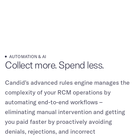
AUTOMATION & AI​​​​‌ ‍ ​‍​‍‌‍ ‌ ​‍‌‍‍‌‌‍‌ ‌‍‍‌‌‍ ‍​‍​‍​ ‍‍​‍​‍‌ ​ ‌‍​‌‌‍ ‍‌‍‍‌‌ ‌​‌ ‍‌​‍ ‍‌‍‍‌‌‍ ​‍​‍​‍ ​​‍​‍‌‍‍​‌ ​‍‌‍‌‌‌‍‌‍​‍​‍​ ‍‍​‍​‍‌‍‍​‌ ‌​‌ ‌​‌ ​​​ ‍‍​‍ ​‍ ‌‍ ​‌‍ ‌‍​ ‌‍​‌‌‍ ​‌‍‍​‌‍ ‌ ​ ‌ ‌​​ ‍‍​ ​ ​ ​ ​ ​ ​ ​ ​‍ ‌‍‍‌‌‍ ‍‌ ‌​‌‍‌‌‌‍ ‍‌ ‌​​‍ ‌‍‌‌‌‍‌​‌‍‍‌‌ ‌​​‍ ‌‍ ‌‌‍ ‌‍‌​‌‍‌‌​ ‌‌ ​​‌ ​‍‌‍‌‌‌ ​ ‌‍‌‌‌‍ ‍‌ ‌​‌‍​‌‌ ‌​‌‍‍‌‌‍ ‌‍ ‍​ ‍ ‌‍‍‌‌‍‌​​ ‌​ ​‌​ ‌ ​ ​ ‌‍‌​‌‍‌​​ ​​​ ‌‍​ ‌​​‍ ‌​ ​​​ ​ ​ ​​‌‍​‌​‍ ‌​ ‌​‌‍​‍​ ‌​‌‍​‍​‍ ‌​ ‍‌​ ​‍​ ‍‌​ ‍‌​‍ ‌​ ​​​ ‍​‌‍​ ​ ​​‌‍‌‌​ ‌‍​ ‍‌‌‍‌‍‌‍‌‍​ ‌‌‌‍‌​​ ‌ ​ ‍ ‌ ‌​‌ ‍‌‌ ​​‌‍‌‌​ ‌‌ ​​‌‍​‌‌‍‌ ‌‍‌‌​ ‍ ‌ ​​‌‍​‌‌ ‌​‌‍‍​​ ‌‌‍ ‌‌‍ ‌‍‌​‌ ‌‌‌‍ ​‌‍‌‌‌ ​ ​‍‌‌​ ‌‌‌​​‍‌‌ ‌‍‍ ‌‍‌‌‌ ‍‌​‍‌‌​ ​ ‌​‌​​‍‌‌​ ​ ‌​‌​​‍‌‌​ ​‍​ ​‍‌‍‌​​ ‍​​ ‍​​ ‌​​ ​​​ ​‌​ ​‌​ ​​‌‍‌​​ ‌‌​ ‌​​ ​ ​‍‌‌​ ​‍​ ​‍​‍‌‌​ ‌‌‌​‌​​‍ ‍‌‍‌‌‌ ‍‌‌‍‌‌‌‍​‍‌ ​‍‌‍ ‌ ‌ ​ ‌‍​‍‌‍​‌‌ ​ ‌‍‌‌‌‌‌‌‌ ​‍‌‍ ​​ ‌‌‍‍​‌ ‌​‌ ‌​‌ ​​​‍‌‌​ ​ ‌​​‌​‍‌‌​ ​‍‌​‌‍​‍‌‌​ ​‍‌​‌‍‌‍ ​‌‍ ‌‍​ ‌‍​‌‌‍ ​‌‍‍​‌‍ ‌ ​ ‌ ‌​​‍‌‌​ ​ ‌​​‌​ ​ ​ ​ ​ ​ ​ ​ ​‍‌‍‌‍‍‌‌‍‌​​ ‌​ ​‌​ ‌ ​ ​ ‌‍‌​‌‍‌​​ ​​​ ‌‍​ ‌​​‍ ‌​ ​​​ ​ ​ ​​‌‍​‌​‍ ‌​ ‌​‌‍​‍​ ‌​‌‍​‍​‍ ‌​ ‍‌​ ​‍​ ‍‌​ ‍‌​‍ ‌​ ​​​ ‍​‌‍​ ​ ​​‌‍‌‌​ ‌‍​ ‍‌‌‍‌‍‌‍‌‍​ ‌‌‌‍‌​​ ‌ ​‍‌‍‌ ‌​‌ ‍‌‌ ​​‌‍‌‌​ ‌‌ ​​‌‍​‌‌‍‌ ‌‍‌‌​‍‌‍‌ ​​‌‍​‌‌ ‌​‌‍‍​​ ‌‌‍ ‌‌‍ ‌‍‌​‌ ‌‌‌‍ ​‌‍‌‌‌ ​ ​‍‌‌​ ‌‌‌​​‍‌‌ ‌‍‍ ‌‍‌‌‌ ‍‌​‍‌‌​ ​ ‌​‌​​‍‌‌​ ​ ‌​‌​​‍‌‌​ ​‍​ ​‍‌‍‌​​ ‍​​ ‍​​ ‌​​ ​​​ ​‌​ ​‌​ ​​‌‍‌​​ ‌‌​ ‌​​ ​ ​‍‌‌​ ​‍​ ​‍​‍‌‌​ ‌‌‌​‌​​‍ ‍‌‍‌‌‌ ‍‌‌‍‌‌‌‍​‍‌ ​‍‌‍ ‌ ‌ ​‍‌‍‌ ​​‌‍‌‌‌ ​‍‌ ​ ‌ ​​‌‍‌‌‌‍​ ‌ ‌​‌‍‍‌‌ ‌‍‌‍‌‌​ ‌‌ ​​‌ ‌‌‌‍​‍‌‍ ​‌‍‍‌‌ ​ ‌‍‍​‌‍‌‌‌‍‌​​‍​‍‌ ‌
Collect more. Spend less.​​​​‌ ‍ ​‍​‍‌‍ ‌ ​‍‌‍‍‌‌‍‌ ‌‍‍‌‌‍ ‍​‍​‍​ ‍‍​‍​‍‌ ​ ‌‍​‌‌‍ ‍‌‍‍‌‌ ‌​‌ ‍‌​‍ ‍‌‍‍‌‌‍ ​‍​‍​‍ ​​‍​‍‌‍‍​‌ ​‍‌‍‌‌‌‍‌‍​‍​‍​ ‍‍​‍​‍‌‍‍​‌ ‌​‌ ‌​‌ ​​​ ‍‍​‍ ​‍ ‌‍ ​‌‍ ‌‍​ ‌‍​‌‌‍ ​‌‍‍​‌‍ ‌ ​ ‌ ‌​​ ‍‍​ ​ ​ ​ ​ ​ ​ ​ ​‍ ‌‍‍‌‌‍ ‍‌ ‌​‌‍‌‌‌‍ ‍‌ ‌​​‍ ‌‍‌‌‌‍‌​‌‍‍‌‌ ‌​​‍ ‌‍ ‌‌‍ ‌‍‌​‌‍‌‌​ ‌‌ ​​‌ ​‍‌‍‌‌‌ ​ ‌‍‌‌‌‍ ‍‌ ‌​‌‍​‌‌ ‌​‌‍‍‌‌‍ ‌‍ ‍​ ‍ ‌‍‍‌‌‍‌​​ ‌​ ​‌​ ‌ ​ ​ ‌‍‌​‌‍‌​​ ​​​ ‌‍​ ‌​​‍ ‌​ ​​​ ​ ​ ​​‌‍​‌​‍ ‌​ ‌​‌‍​‍​ ‌​‌‍​‍​‍ ‌​ ‍‌​ ​‍​ ‍‌​ ‍‌​‍ ‌​ ​​​ ‍​‌‍​ ​ ​​‌‍‌‌​ ‌‍​ ‍‌‌‍‌‍‌‍‌‍​ ‌‌‌‍‌​​ ‌ ​ ‍ ‌ ‌​‌ ‍‌‌ ​​‌‍‌‌​ ‌‌ ​​‌‍​‌‌‍‌ ‌‍‌‌​ ‍ ‌ ​​‌‍​‌‌ ‌​‌‍‍​​ ‌‌‍ ‌‌‍ ‌‍‌​‌ ‌‌‌‍ ​‌‍‌‌‌ ​ ​‍‌‌​ ‌‌‌​​‍‌‌ ‌‍‍ ‌‍‌‌‌ ‍‌​‍‌‌​ ​ ‌​‌​​‍‌‌​ ​ ‌​‌​​‍‌‌​ ​‍​ ​‍‌‍‌​​ ‍​​ ‍​​ ‌​​ ​​​ ​‌​ ​‌​ ​​‌‍‌​​ ‌‌​ ‌​​ ​ ​‍‌‌​ ​‍​ ​‍​‍‌‌​ ‌‌‌​‌​​‍ ‍‌ ‌​‌‍‍‌‌ ‌​‌‍ ​‌‍‌‌​ ‌‍​‍‌‍​‌‌ ​ ‌‍‌‌‌‌‌‌‌ ​‍‌‍ ​​ ‌‌‍‍​‌ ‌​‌ ‌​‌ ​​​‍‌‌​ ​ ‌​​‌​‍‌‌​ ​‍‌​‌‍​‍‌‌​ ​‍‌​‌‍‌‍ ​‌‍ ‌‍​ ‌‍​‌‌‍ ​‌‍‍​‌‍ ‌ ​ ‌ ‌​​‍‌‌​ ​ ‌​​‌​ ​ ​ ​ ​ ​ ​ ​ ​‍‌‍‌‍‍‌‌‍‌​​ ‌​ ​‌​ ‌ ​ ​ ‌‍‌​‌‍‌​​ ​​​ ‌‍​ ‌​​‍ ‌​ ​​​ ​ ​ ​​‌‍​‌​‍ ‌​ ‌​‌‍​‍​ ‌​‌‍​‍​‍ ‌​ ‍‌​ ​‍​ ‍‌​ ‍‌​‍ ‌​ ​​​ ‍​‌‍​ ​ ​​‌‍‌‌​ ‌‍​ ‍‌‌‍‌‍‌‍‌‍​ ‌‌‌‍‌​​ ‌ ​‍‌‍‌ ‌​‌ ‍‌‌ ​​‌‍‌‌​ ‌‌ ​​‌‍​‌‌‍‌ ‌‍‌‌​‍‌‍‌ ​​‌‍​‌‌ ‌​‌‍‍​​ ‌‌‍ ‌‌‍ ‌‍‌​‌ ‌‌‌‍ ​‌‍‌‌‌ ​ ​‍‌‌​ ‌‌‌​​‍‌‌ ‌‍‍ ‌‍‌‌‌ ‍‌​‍‌‌​ ​ ‌​‌​​‍‌‌​ ​ ‌​‌​​‍‌‌​ ​‍​ ​‍‌‍‌​​ ‍​​ ‍​​ ‌​​ ​​​ ​‌​ ​‌​ ​​‌‍‌​​ ‌‌​ ‌​​ ​ ​‍‌‌​ ​‍​ ​‍​‍‌‌​ ‌‌‌​‌​​‍ ‍‌ ‌​‌‍‍‌‌ ‌​‌‍ ​‌‍‌‌​‍‌‍‌ ​​‌‍‌‌‌ ​‍‌ ​ ‌ ​​‌‍‌‌‌‍​ ‌ ‌​‌‍‍‌‌ ‌‍‌‍‌‌​ ‌‌ ​​‌ ‌‌‌‍​‍‌‍ ​‌‍‍‌‌ ​ ‌‍‍​‌‍‌‌‌‍‌​​‍​‍‌ ‌
Candid's advanced rules engine manages the
complexity of your RCM operations by
automating end-to-end workflows –
eliminating manual intervention and getting
you paid faster by proactively avoiding
denials, rejections, and incorrect