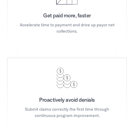
Get paid more, faster​​​​‌ ‍ ​‍​‍‌‍ ‌ ​‍‌‍‍‌‌‍‌ ‌‍‍‌‌‍ ‍​‍​‍​ ‍‍​‍​‍‌ ​ ‌‍​‌‌‍ ‍‌‍‍‌‌ ‌​‌ ‍‌​‍ ‍‌‍‍‌‌‍ ​‍​‍​‍ ​​‍​‍‌‍‍​‌ ​‍‌‍‌‌‌‍‌‍​‍​‍​ ‍‍​‍​‍‌‍‍​‌ ‌​‌ ‌​‌ ​​​ ‍‍​‍ ​‍ ‌‍ ​‌‍ ‌‍​ ‌‍​‌‌‍ ​‌‍‍​‌‍ ‌ ​ ‌ ‌​​ ‍‍​ ​ ​ ​ ​ ​ ​ ​ ​‍ ‌‍‍‌‌‍ ‍‌ ‌​‌‍‌‌‌‍ ‍‌ ‌​​‍ ‌‍‌‌‌‍‌​‌‍‍‌‌ ‌​​‍ ‌‍ ‌‌‍ ‌‍‌​‌‍‌‌​ ‌‌ ​​‌ ​‍‌‍‌‌‌ ​ ‌‍‌‌‌‍ ‍‌ ‌​‌‍​‌‌ ‌​‌‍‍‌‌‍ ‌‍ ‍​ ‍ ‌‍‍‌‌‍‌​​ ‌​ ​‌​ ‌ ​ ​ ‌‍‌​‌‍‌​​ ​​​ ‌‍​ ‌​​‍ ‌​ ​​​ ​ ​ ​​‌‍​‌​‍ ‌​ ‌​‌‍​‍​ ‌​‌‍​‍​‍ ‌​ ‍‌​ ​‍​ ‍‌​ ‍‌​‍ ‌​ ​​​ ‍​‌‍​ ​ ​​‌‍‌‌​ ‌‍​ ‍‌‌‍‌‍‌‍‌‍​ ‌‌‌‍‌​​ ‌ ​ ‍ ‌ ‌​‌ ‍‌‌ ​​‌‍‌‌​ ‌‌ ​​‌‍​‌‌‍‌ ‌‍‌‌​ ‍ ‌ ​​‌‍​‌‌ ‌​‌‍‍​​ ‌‌‍ ‌‌‍ ‌‍‌​‌ ‌‌‌‍ ​‌‍‌‌‌ ​ ​‍‌‌​ ‌‌‌​​‍‌‌ ‌‍‍ ‌‍‌‌‌ ‍‌​‍‌‌​ ​ ‌​‌​​‍‌‌​ ​ ‌​‌​​‍‌‌​ ​‍​ ​‍​ ‌ ​ ‌ ​ ‌​​ ‍​‌‍‌‌​ ​ ‌‍‌‍​ ‍​​ ​ ​ ‍‌​ ​‍​ ‍‌​‍‌‌​ ​‍​ ​‍​‍‌‌​ ‌‌‌​‌​​‍ ‍‌‍​ ‌‍ ‌‍ ​‌ ‌‌‌‍ ‌‌‍ ‍‌ ​ ​‍‌‌​ ‌‌‌​​‍‌‌ ‌‍‍ ‌‍‌‌‌ ‍‌​‍‌‌​ ​ ‌​‌​​‍‌‌​ ​ ‌​‌​​‍‌‌​ ​‍​ ​‍‌‍‌‍‌‍‌‌‌‍​‍‌‍‌‌​ ‌ ​ ‌‌​ ‌ ​ ‌‌​ ‌ ‌‍​‌​ ‌ ​ ‌‌​‍‌‌​ ​‍​ ​‍​‍‌‌​ ‌‌‌​‌​​‍ ‍‌ ‌​‌‍‍‌‌ ‌​‌‍ ​‌‍‌‌​ ‌‍​‍‌‍​‌‌ ​ ‌‍‌‌‌‌‌‌‌ ​‍‌‍ ​​ ‌‌‍‍​‌ ‌​‌ ‌​‌ ​​​‍‌‌​ ​ ‌​​‌​‍‌‌​ ​‍‌​‌‍​‍‌‌​ ​‍‌​‌‍‌‍ ​‌‍ ‌‍​ ‌‍​‌‌‍ ​‌‍‍​‌‍ ‌ ​ ‌ ‌​​‍‌‌​ ​ ‌​​‌​ ​ ​ ​ ​ ​ ​ ​ ​‍‌‍‌‍‍‌‌‍‌​​ ‌​ ​‌​ ‌ ​ ​ ‌‍‌​‌‍‌​​ ​​​ ‌‍​ ‌​​‍ ‌​ ​​​ ​ ​ ​​‌‍​‌​‍ ‌​ ‌​‌‍​‍​ ‌​‌‍​‍​‍ ‌​ ‍‌​ ​‍​ ‍‌​ ‍‌​‍ ‌​ ​​​ ‍​‌‍​ ​ ​​‌‍‌‌​ ‌‍​ ‍‌‌‍‌‍‌‍‌‍​ ‌‌‌‍‌​​ ‌ ​‍‌‍‌ ‌​‌ ‍‌‌ ​​‌‍‌‌​ ‌‌ ​​‌‍​‌‌‍‌ ‌‍‌‌​‍‌‍‌ ​​‌‍​‌‌ ‌​‌‍‍​​ ‌‌‍ ‌‌‍ ‌‍‌​‌ ‌‌‌‍ ​‌‍‌‌‌ ​ ​‍‌‌​ ‌‌‌​​‍‌‌ ‌‍‍ ‌‍‌‌‌ ‍‌​‍‌‌​ ​ ‌​‌​​‍‌‌​ ​ ‌​‌​​‍‌‌​ ​‍​ ​‍​ ‌ ​ ‌ ​ ‌​​ ‍​‌‍‌‌​ ​ ‌‍‌‍​ ‍​​ ​ ​ ‍‌​ ​‍​ ‍‌​‍‌‌​ ​‍​ ​‍​‍‌‌​ ‌‌‌​‌​​‍ ‍‌‍​ ‌‍ ‌‍ ​‌ ‌‌‌‍ ‌‌‍ ‍‌ ​ ​‍‌‌​ ‌‌‌​​‍‌‌ ‌‍‍ ‌‍‌‌‌ ‍‌​‍‌‌​ ​ ‌​‌​​‍‌‌​ ​ ‌​‌​​‍‌‌​ ​‍​ ​‍‌‍‌‍‌‍‌‌‌‍​‍‌‍‌‌​ ‌ ​ ‌‌​ ‌ ​ ‌‌​ ‌ ‌‍​‌​ ‌ ​ ‌‌​‍‌‌​ ​‍​ ​‍​‍‌‌​ ‌‌‌​‌​​‍ ‍‌ ‌​‌‍‍‌‌ ‌​‌‍ ​‌‍‌‌​‍‌‍‌ ​​‌‍‌‌‌ ​‍‌ ​ ‌ ​​‌‍‌‌‌‍​ ‌ ‌​‌‍‍‌‌ ‌‍‌‍‌‌​ ‌‌ ​​‌ ‌‌‌‍​‍‌‍ ​‌‍‍‌‌ ​ ‌‍‍​‌‍‌‌‌‍‌​​‍​‍‌ ‌
Accelerate time to payment and drive up payor net
collections.​​​​‌ ‍ ​‍​‍‌‍ ‌ ​‍‌‍‍‌‌‍‌ ‌‍‍‌‌‍ ‍​‍​‍​ ‍‍​‍​‍‌ ​ ‌‍​‌‌‍ ‍‌‍‍‌‌ ‌​‌ ‍‌​‍ ‍‌‍‍‌‌‍ ​‍​‍​‍ ​​‍​‍‌‍‍​‌ ​‍‌‍‌‌‌‍‌‍​‍​‍​ ‍‍​‍​‍‌‍‍​‌ ‌​‌ ‌​‌ ​​​ ‍‍​‍ ​‍ ‌‍ ​‌‍ ‌‍​ ‌‍​‌‌‍ ​‌‍‍​‌‍ ‌ ​ ‌ ‌​​ ‍‍​ ​ ​ ​ ​ ​ ​ ​ ​‍ ‌‍‍‌‌‍ ‍‌ ‌​‌‍‌‌‌‍ ‍‌ ‌​​‍ ‌‍‌‌‌‍‌​‌‍‍‌‌ ‌​​‍ ‌‍ ‌‌‍ ‌‍‌​‌‍‌‌​ ‌‌ ​​‌ ​‍‌‍‌‌‌ ​ ‌‍‌‌‌‍ ‍‌ ‌​‌‍​‌‌ ‌​‌‍‍‌‌‍ ‌‍ ‍​ ‍ ‌‍‍‌‌‍‌​​ ‌​ ​‌​ ‌ ​ ​ ‌‍‌​‌‍‌​​ ​​​ ‌‍​ ‌​​‍ ‌​ ​​​ ​ ​ ​​‌‍​‌​‍ ‌​ ‌​‌‍​‍​ ‌​‌‍​‍​‍ ‌​ ‍‌​ ​‍​ ‍‌​ ‍‌​‍ ‌​ ​​​ ‍​‌‍​ ​ ​​‌‍‌‌​ ‌‍​ ‍‌‌‍‌‍‌‍‌‍​ ‌‌‌‍‌​​ ‌ ​ ‍ ‌ ‌​‌ ‍‌‌ ​​‌‍‌‌​ ‌‌ ​​‌‍​‌‌‍‌ ‌‍‌‌​ ‍ ‌ ​​‌‍​‌‌ ‌​‌‍‍​​ ‌‌‍ ‌‌‍ ‌‍‌​‌ ‌‌‌‍ ​‌‍‌‌‌ ​ ​‍‌‌​ ‌‌‌​​‍‌‌ ‌‍‍ ‌‍‌‌‌ ‍‌​‍‌‌​ ​ ‌​‌​​‍‌‌​ ​ ‌​‌​​‍‌‌​ ​‍​ ​‍​ ‌ ​ ‌ ​ ‌​​ ‍​‌‍‌‌​ ​ ‌‍‌‍​ ‍​​ ​ ​ ‍‌​ ​‍​ ‍‌​‍‌‌​ ​‍​ ​‍​‍‌‌​ ‌‌‌​‌​​‍ ‍‌‍​ ‌‍ ‌‍ ​‌ ‌‌‌‍ ‌‌‍ ‍‌ ​ ​‍‌‌​ ‌‌‌​​‍‌‌ ‌‍‍ ‌‍‌‌‌ ‍‌​‍‌‌​ ​ ‌​‌​​‍‌‌​ ​ ‌​‌​​‍‌‌​ ​‍​ ​‍‌‍‌‍‌‍‌‌‌‍​‍‌‍‌‌​ ‌ ​ ‌‌​ ‌ ​ ‌‌​ ‌ ‌‍​‌​ ‌ ​ ‌‌​‍‌‌​ ​‍​ ​‍​‍‌‌​ ‌‌‌​‌​​‍ ‍‌‍‌​‌‍‌‌‌ ​ ‌‍​ ‌ ​‍‌‍‍‌‌ ​​‌ ‌​‌‍‍‌‌‍ ‌‍ ‍​ ‌‍​‍‌‍​‌‌ ​ ‌‍‌‌‌‌‌‌‌ ​‍‌‍ ​​ ‌‌‍‍​‌ ‌​‌ ‌​‌ ​​​‍‌‌​ ​ ‌​​‌​‍‌‌​ ​‍‌​‌‍​‍‌‌​ ​‍‌​‌‍‌‍ ​‌‍ ‌‍​ ‌‍​‌‌‍ ​‌‍‍​‌‍ ‌ ​ ‌ ‌​​‍‌‌​ ​ ‌​​‌​ ​ ​ ​ ​ ​ ​ ​ ​‍‌‍‌‍‍‌‌‍‌​​ ‌​ ​‌​ ‌ ​ ​ ‌‍‌​‌‍‌​​ ​​​ ‌‍​ ‌​​‍ ‌​ ​​​ ​ ​ ​​‌‍​‌​‍ ‌​ ‌​‌‍​‍​ ‌​‌‍​‍​‍ ‌​ ‍‌​ ​‍​ ‍‌​ ‍‌​‍ ‌​ ​​​ ‍​‌‍​ ​ ​​‌‍‌‌​ ‌‍​ ‍‌‌‍‌‍‌‍‌‍​ ‌‌‌‍‌​​ ‌ ​‍‌‍‌ ‌​‌ ‍‌‌ ​​‌‍‌‌​ ‌‌ ​​‌‍​‌‌‍‌ ‌‍‌‌​‍‌‍‌ ​​‌‍​‌‌ ‌​‌‍‍​​ ‌‌‍ ‌‌‍ ‌‍‌​‌ ‌‌‌‍ ​‌‍‌‌‌ ​ ​‍‌‌​ ‌‌‌​​‍‌‌ ‌‍‍ ‌‍‌‌‌ ‍‌​‍‌‌​ ​ ‌​‌​​‍‌‌​ ​ ‌​‌​​‍‌‌​ ​‍​ ​‍​ ‌ ​ ‌ ​ ‌​​ ‍​‌‍‌‌​ ​ ‌‍‌‍​ ‍​​ ​ ​ ‍‌​ ​‍​ ‍‌​‍‌‌​ ​‍​ ​‍​‍‌‌​ ‌‌‌​‌​​‍ ‍‌‍​ ‌‍ ‌‍ ​‌ ‌‌‌‍ ‌‌‍ ‍‌ ​ ​‍‌‌​ ‌‌‌​​‍‌‌ ‌‍‍ ‌‍‌‌‌ ‍‌​‍‌‌​ ​ ‌​‌​​‍‌‌​ ​ ‌​‌​​‍‌‌​ ​‍​ ​‍‌‍‌‍‌‍‌‌‌‍​‍‌‍‌‌​ ‌ ​ ‌‌​ ‌ ​ ‌‌​ ‌ ‌‍​‌​ ‌ ​ ‌‌​‍‌‌​ ​‍​ ​‍​‍‌‌​ ‌‌‌​‌​​‍ ‍‌‍‌​‌‍‌‌‌ ​ ‌‍​ ‌ ​‍‌‍‍‌‌ ​​‌ ‌​‌‍‍‌‌‍ ‌‍ ‍​‍‌‍‌ ​​‌‍‌‌‌ ​‍‌ ​ ‌ ​​‌‍‌‌‌‍​ ‌ ‌​‌‍‍‌‌ ‌‍‌‍‌‌​ ‌‌ ​​‌ ‌‌‌‍​‍‌‍ ​‌‍‍‌‌ ​ ‌‍‍​‌‍‌‌‌‍‌​​‍​‍‌ ‌
Proactively avoid denials​​​​‌ ‍ ​‍​‍‌‍ ‌ ​‍‌‍‍‌‌‍‌ ‌‍‍‌‌‍ ‍​‍​‍​ ‍‍​‍​‍‌ ​ ‌‍​‌‌‍ ‍‌‍‍‌‌ ‌​‌ ‍‌​‍ ‍‌‍‍‌‌‍ ​‍​‍​‍ ​​‍​‍‌‍‍​‌ ​‍‌‍‌‌‌‍‌‍​‍​‍​ ‍‍​‍​‍‌‍‍​‌ ‌​‌ ‌​‌ ​​​ ‍‍​‍ ​‍ ‌‍ ​‌‍ ‌‍​ ‌‍​‌‌‍ ​‌‍‍​‌‍ ‌ ​ ‌ ‌​​ ‍‍​ ​ ​ ​ ​ ​ ​ ​ ​‍ ‌‍‍‌‌‍ ‍‌ ‌​‌‍‌‌‌‍ ‍‌ ‌​​‍ ‌‍‌‌‌‍‌​‌‍‍‌‌ ‌​​‍ ‌‍ ‌‌‍ ‌‍‌​‌‍‌‌​ ‌‌ ​​‌ ​‍‌‍‌‌‌ ​ ‌‍‌‌‌‍ ‍‌ ‌​‌‍​‌‌ ‌​‌‍‍‌‌‍ ‌‍ ‍​ ‍ ‌‍‍‌‌‍‌​​ ‌​ ​‌​ ‌ ​ ​ ‌‍‌​‌‍‌​​ ​​​ ‌‍​ ‌​​‍ ‌​ ​​​ ​ ​ ​​‌‍​‌​‍ ‌​ ‌​‌‍​‍​ ‌​‌‍​‍​‍ ‌​ ‍‌​ ​‍​ ‍‌​ ‍‌​‍ ‌​ ​​​ ‍​‌‍​ ​ ​​‌‍‌‌​ ‌‍​ ‍‌‌‍‌‍‌‍‌‍​ ‌‌‌‍‌​​ ‌ ​ ‍ ‌ ‌​‌ ‍‌‌ ​​‌‍‌‌​ ‌‌ ​​‌‍​‌‌‍‌ ‌‍‌‌​ ‍ ‌ ​​‌‍​‌‌ ‌​‌‍‍​​ ‌‌‍ ‌‌‍ ‌‍‌​‌ ‌‌‌‍ ​‌‍‌‌‌ ​ ​‍‌‌​ ‌‌‌​​‍‌‌ ‌‍‍ ‌‍‌‌‌ ‍‌​‍‌‌​ ​ ‌​‌​​‍‌‌​ ​ ‌​‌​​‍‌‌​ ​‍​ ​‍​ ‌ ​ ‌ ​ ‌​​ ‍​‌‍‌‌​ ​ ‌‍‌‍​ ‍​​ ​ ​ ‍‌​ ​‍​ ‍‌​‍‌‌​ ​‍​ ​‍​‍‌‌​ ‌‌‌​‌​​‍ ‍‌‍​ ‌‍ ‌‍ ​‌ ‌‌‌‍ ‌‌‍ ‍‌ ​ ​‍‌‌​ ‌‌‌​​‍‌‌ ‌‍‍ ‌‍‌‌‌ ‍‌​‍‌‌​ ​ ‌​‌​​‍‌‌​ ​ ‌​‌​​‍‌‌​ ​‍​ ​‍​ ‌‍‌‍‌‍‌‍​‌​ ‌‍‌‍‌‍​ ‌‍​ ‍‌‌‍​ ​ ​‌‌‍​‍​ ‍​​ ​​​‍‌‌​ ​‍​ ​‍​‍‌‌​ ‌‌‌​‌​​‍ ‍‌ ‌​‌‍‍‌‌ ‌​‌‍ ​‌‍‌‌​ ‌‍​‍‌‍​‌‌ ​ ‌‍‌‌‌‌‌‌‌ ​‍‌‍ ​​ ‌‌‍‍​‌ ‌​‌ ‌​‌ ​​​‍‌‌​ ​ ‌​​‌​‍‌‌​ ​‍‌​‌‍​‍‌‌​ ​‍‌​‌‍‌‍ ​‌‍ ‌‍​ ‌‍​‌‌‍ ​‌‍‍​‌‍ ‌ ​ ‌ ‌​​‍‌‌​ ​ ‌​​‌​ ​ ​ ​ ​ ​ ​ ​ ​‍‌‍‌‍‍‌‌‍‌​​ ‌​ ​‌​ ‌ ​ ​ ‌‍‌​‌‍‌​​ ​​​ ‌‍​ ‌​​‍ ‌​ ​​​ ​ ​ ​​‌‍​‌​‍ ‌​ ‌​‌‍​‍​ ‌​‌‍​‍​‍ ‌​ ‍‌​ ​‍​ ‍‌​ ‍‌​‍ ‌​ ​​​ ‍​‌‍​ ​ ​​‌‍‌‌​ ‌‍​ ‍‌‌‍‌‍‌‍‌‍​ ‌‌‌‍‌​​ ‌ ​‍‌‍‌ ‌​‌ ‍‌‌ ​​‌‍‌‌​ ‌‌ ​​‌‍​‌‌‍‌ ‌‍‌‌​‍‌‍‌ ​​‌‍​‌‌ ‌​‌‍‍​​ ‌‌‍ ‌‌‍ ‌‍‌​‌ ‌‌‌‍ ​‌‍‌‌‌ ​ ​‍‌‌​ ‌‌‌​​‍‌‌ ‌‍‍ ‌‍‌‌‌ ‍‌​‍‌‌​ ​ ‌​‌​​‍‌‌​ ​ ‌​‌​​‍‌‌​ ​‍​ ​‍​ ‌ ​ ‌ ​ ‌​​ ‍​‌‍‌‌​ ​ ‌‍‌‍​ ‍​​ ​ ​ ‍‌​ ​‍​ ‍‌​‍‌‌​ ​‍​ ​‍​‍‌‌​ ‌‌‌​‌​​‍ ‍‌‍​ ‌‍ ‌‍ ​‌ ‌‌‌‍ ‌‌‍ ‍‌ ​ ​‍‌‌​ ‌‌‌​​‍‌‌ ‌‍‍ ‌‍‌‌‌ ‍‌​‍‌‌​ ​ ‌​‌​​‍‌‌​ ​ ‌​‌​​‍‌‌​ ​‍​ ​‍​ ‌‍‌‍‌‍‌‍​‌​ ‌‍‌‍‌‍​ ‌‍​ ‍‌‌‍​ ​ ​‌‌‍​‍​ ‍​​ ​​​‍‌‌​ ​‍​ ​‍​‍‌‌​ ‌‌‌​‌​​‍ ‍‌ ‌​‌‍‍‌‌ ‌​‌‍ ​‌‍‌‌​‍‌‍‌ ​​‌‍‌‌‌ ​‍‌ ​ ‌ ​​‌‍‌‌‌‍​ ‌ ‌​‌‍‍‌‌ ‌‍‌‍‌‌​ ‌‌ ​​‌ ‌‌‌‍​‍‌‍ ​‌‍‍‌‌ ​ ‌‍‍​‌‍‌‌‌‍‌​​‍​‍‌ ‌
Submit claims correctly the first time through
continuous program improvement.​​​​‌ ‍ ​‍​‍‌‍ ‌ ​‍‌‍‍‌‌‍‌ ‌‍‍‌‌‍ ‍​‍​‍​ ‍‍​‍​‍‌ ​ ‌‍​‌‌‍ ‍‌‍‍‌‌ ‌​‌ ‍‌​‍ ‍‌‍‍‌‌‍ ​‍​‍​‍ ​​‍​‍‌‍‍​‌ ​‍‌‍‌‌‌‍‌‍​‍​‍​ ‍‍​‍​‍‌‍‍​‌ ‌​‌ ‌​‌ ​​​ ‍‍​‍ ​‍ ‌‍ ​‌‍ ‌‍​ ‌‍​‌‌‍ ​‌‍‍​‌‍ ‌ ​ ‌ ‌​​ ‍‍​ ​ ​ ​ ​ ​ ​ ​ ​‍ ‌‍‍‌‌‍ ‍‌ ‌​‌‍‌‌‌‍ ‍‌ ‌​​‍ ‌‍‌‌‌‍‌​‌‍‍‌‌ ‌​​‍ ‌‍ ‌‌‍ ‌‍‌​‌‍‌‌​ ‌‌ ​​‌ ​‍‌‍‌‌‌ ​ ‌‍‌‌‌‍ ‍‌ ‌​‌‍​‌‌ ‌​‌‍‍‌‌‍ ‌‍ ‍​ ‍ ‌‍‍‌‌‍‌​​ ‌​ ​‌​ ‌ ​ ​ ‌‍‌​‌‍‌​​ ​​​ ‌‍​ ‌​​‍ ‌​ ​​​ ​ ​ ​​‌‍​‌​‍ ‌​ ‌​‌‍​‍​ ‌​‌‍​‍​‍ ‌​ ‍‌​ ​‍​ ‍‌​ ‍‌​‍ ‌​ ​​​ ‍​‌‍​ ​ ​​‌‍‌‌​ ‌‍​ ‍‌‌‍‌‍‌‍‌‍​ ‌‌‌‍‌​​ ‌ ​ ‍ ‌ ‌​‌ ‍‌‌ ​​‌‍‌‌​ ‌‌ ​​‌‍​‌‌‍‌ ‌‍‌‌​ ‍ ‌ ​​‌‍​‌‌ ‌​‌‍‍​​ ‌‌‍ ‌‌‍ ‌‍‌​‌ ‌‌‌‍ ​‌‍‌‌‌ ​ ​‍‌‌​ ‌‌‌​​‍‌‌ ‌‍‍ ‌‍‌‌‌ ‍‌​‍‌‌​ ​ ‌​‌​​‍‌‌​ ​ ‌​‌​​‍‌‌​ ​‍​ ​‍​ ‌ ​ ‌ ​ ‌​​ ‍​‌‍‌‌​ ​ ‌‍‌‍​ ‍​​ ​ ​ ‍‌​ ​‍​ ‍‌​‍‌‌​ ​‍​ ​‍​‍‌‌​ ‌‌‌​‌​​‍ ‍‌‍​ ‌‍ ‌‍ ​‌ ‌‌‌‍ ‌‌‍ ‍‌ ​ ​‍‌‌​ ‌‌‌​​‍‌‌ ‌‍‍ ‌‍‌‌‌ ‍‌​‍‌‌​ ​ ‌​‌​​‍‌‌​ ​ ‌​‌​​‍‌‌​ ​‍​ ​‍​ ‌‍‌‍‌‍‌‍​‌​ ‌‍‌‍‌‍​ ‌‍​ ‍‌‌‍​ ​ ​‌‌‍​‍​ ‍​​ ​​​‍‌‌​ ​‍​ ​‍​‍‌‌​ ‌‌‌​‌​​‍ ‍‌‍‌​‌‍‌‌‌ ​ ‌‍​ ‌ ​‍‌‍‍‌‌ ​​‌ ‌​‌‍‍‌‌‍ ‌‍ ‍​ ‌‍​‍‌‍​‌‌ ​ ‌‍‌‌‌‌‌‌‌ ​‍‌‍ ​​ ‌‌‍‍​‌ ‌​‌ ‌​‌ ​​​‍‌‌​ ​ ‌​​‌​‍‌‌​ ​‍‌​‌‍​‍‌‌​ ​‍‌​‌‍‌‍ ​‌‍ ‌‍​ ‌‍​‌‌‍ ​‌‍‍​‌‍ ‌ ​ ‌ ‌​​‍‌‌​ ​ ‌​​‌​ ​ ​ ​ ​ ​ ​ ​ ​‍‌‍‌‍‍‌‌‍‌​​ ‌​ ​‌​ ‌ ​ ​ ‌‍‌​‌‍‌​​ ​​​ ‌‍​ ‌​​‍ ‌​ ​​​ ​ ​ ​​‌‍​‌​‍ ‌​ ‌​‌‍​‍​ ‌​‌‍​‍​‍ ‌​ ‍‌​ ​‍​ ‍‌​ ‍‌​‍ ‌​ ​​​ ‍​‌‍​ ​ ​​‌‍‌‌​ ‌‍​ ‍‌‌‍‌‍‌‍‌‍​ ‌‌‌‍‌​​ ‌ ​‍‌‍‌ ‌​‌ ‍‌‌ ​​‌‍‌‌​ ‌‌ ​​‌‍​‌‌‍‌ ‌‍‌‌​‍‌‍‌ ​​‌‍​‌‌ ‌​‌‍‍​​ ‌‌‍ ‌‌‍ ‌‍‌​‌ ‌‌‌‍ ​‌‍‌‌‌ ​ ​‍‌‌​ ‌‌‌​​‍‌‌ ‌‍‍ ‌‍‌‌‌ ‍‌​‍‌‌​ ​ ‌​‌​​‍‌‌​ ​ ‌​‌​​‍‌‌​ ​‍​ ​‍​ ‌ ​ ‌ ​ ‌​​ ‍​‌‍‌‌​ ​ ‌‍‌‍​ ‍​​ ​ ​ ‍‌​ ​‍​ ‍‌​‍‌‌​ ​‍​ ​‍​‍‌‌​ ‌‌‌​‌​​‍ ‍‌‍​ ‌‍ ‌‍ ​‌ ‌‌‌‍ ‌‌‍ ‍‌ ​ ​‍‌‌​ ‌‌‌​​‍‌‌ ‌‍‍ ‌‍‌‌‌ ‍‌​‍‌‌​ ​ ‌​‌​​‍‌‌​ ​ ‌​‌​​‍‌‌​ ​‍​ ​‍​ ‌‍‌‍‌‍‌‍​‌​ ‌‍‌‍‌‍​ ‌‍​ ‍‌‌‍​ ​ ​‌‌‍​‍​ ‍​​ ​​​‍‌‌​ ​‍​ ​‍​‍‌‌​ ‌‌‌​‌​​‍ ‍‌‍‌​‌‍‌‌‌ ​ ‌‍​ ‌ ​‍‌‍‍‌‌ ​​‌ ‌​‌‍‍‌‌‍ ‌‍ ‍​‍‌‍‌ ​​‌‍‌‌‌ ​‍‌ ​ ‌ ​​‌‍‌‌‌‍​ ‌ ‌​‌‍‍‌‌ ‌‍‌‍‌‌​ ‌‌ ​​‌ ‌‌‌‍​‍‌‍ ​‌‍‍‌‌ ​ ‌‍‍​‌‍‌‌‌‍‌​​‍​‍‌ ‌