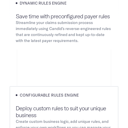
DYNAMIC RULES ENGINE​​​​‌ ‍ ​‍​‍‌‍ ‌ ​‍‌‍‍‌‌‍‌ ‌‍‍‌‌‍ ‍​‍​‍​ ‍‍​‍​‍‌ ​ ‌‍​‌‌‍ ‍‌‍‍‌‌ ‌​‌ ‍‌​‍ ‍‌‍‍‌‌‍ ​‍​‍​‍ ​​‍​‍‌‍‍​‌ ​‍‌‍‌‌‌‍‌‍​‍​‍​ ‍‍​‍​‍‌‍‍​‌ ‌​‌ ‌​‌ ​​​ ‍‍​‍ ​‍ ‌‍ ​‌‍ ‌‍​ ‌‍​‌‌‍ ​‌‍‍​‌‍ ‌ ​ ‌ ‌​​ ‍‍​ ​ ​ ​ ​ ​ ​ ​ ​‍ ‌‍‍‌‌‍ ‍‌ ‌​‌‍‌‌‌‍ ‍‌ ‌​​‍ ‌‍‌‌‌‍‌​‌‍‍‌‌ ‌​​‍ ‌‍ ‌‌‍ ‌‍‌​‌‍‌‌​ ‌‌ ​​‌ ​‍‌‍‌‌‌ ​ ‌‍‌‌‌‍ ‍‌ ‌​‌‍​‌‌ ‌​‌‍‍‌‌‍ ‌‍ ‍​ ‍ ‌‍‍‌‌‍‌​​ ‌​ ​‌​ ‌ ​ ​ ‌‍‌​‌‍‌​​ ​​​ ‌‍​ ‌​​‍ ‌​ ​​​ ​ ​ ​​‌‍​‌​‍ ‌​ ‌​‌‍​‍​ ‌​‌‍​‍​‍ ‌​ ‍‌​ ​‍​ ‍‌​ ‍‌​‍ ‌​ ​​​ ‍​‌‍​ ​ ​​‌‍‌‌​ ‌‍​ ‍‌‌‍‌‍‌‍‌‍​ ‌‌‌‍‌​​ ‌ ​ ‍ ‌ ‌​‌ ‍‌‌ ​​‌‍‌‌​ ‌‌ ​​‌‍​‌‌‍‌ ‌‍‌‌​ ‍ ‌ ​​‌‍​‌‌ ‌​‌‍‍​​ ‌‌‍ ‌‌‍ ‌‍‌​‌ ‌‌‌‍ ​‌‍‌‌‌ ​ ​‍‌‌​ ‌‌‌​​‍‌‌ ‌‍‍ ‌‍‌‌‌ ‍‌​‍‌‌​ ​ ‌​‌​​‍‌‌​ ​ ‌​‌​​‍‌‌​ ​‍​ ​‍​ ‌‍​ ‍​‌‍​‌​ ​‍​ ​‍​ ​​‌‍‌‍​ ‌‌​ ​‌​ ‌‌​ ​ ​ ‌‍​‍‌‌​ ​‍​ ​‍​‍‌‌​ ‌‌‌​‌​​‍ ‍‌‍‌‍‌‍‌‌‌‍​‌‌ ‌​‌ ‌‌‌ ​‍‌‍‌‌‌ ​ ​‍‌‌​ ‌‌‌​​‍‌‌ ‌‍‍ ‌‍‌‌‌ ‍‌​‍‌‌​ ​ ‌​‌​​‍‌‌​ ​ ‌​‌​​‍‌‌​ ​‍​ ​‍​ ‌‌​ ​ ​ ​‌​ ‍​‌‍‌​​ ​​​ ‌‌​ ​ ‌‍‌​‌‍​‌​ ‌​​ ​‌​‍‌‌​ ​‍​ ​‍​‍‌‌​ ‌‌‌​‌​​‍ ‍‌‍‌‌‌ ‍‌‌‍‌‌‌‍​‍‌ ​‍‌‍ ‌ ‌ ​ ‌‍​‍‌‍​‌‌ ​ ‌‍‌‌‌‌‌‌‌ ​‍‌‍ ​​ ‌‌‍‍​‌ ‌​‌ ‌​‌ ​​​‍‌‌​ ​ ‌​​‌​‍‌‌​ ​‍‌​‌‍​‍‌‌​ ​‍‌​‌‍‌‍ ​‌‍ ‌‍​ ‌‍​‌‌‍ ​‌‍‍​‌‍ ‌ ​ ‌ ‌​​‍‌‌​ ​ ‌​​‌​ ​ ​ ​ ​ ​ ​ ​ ​‍‌‍‌‍‍‌‌‍‌​​ ‌​ ​‌​ ‌ ​ ​ ‌‍‌​‌‍‌​​ ​​​ ‌‍​ ‌​​‍ ‌​ ​​​ ​ ​ ​​‌‍​‌​‍ ‌​ ‌​‌‍​‍​ ‌​‌‍​‍​‍ ‌​ ‍‌​ ​‍​ ‍‌​ ‍‌​‍ ‌​ ​​​ ‍​‌‍​ ​ ​​‌‍‌‌​ ‌‍​ ‍‌‌‍‌‍‌‍‌‍​ ‌‌‌‍‌​​ ‌ ​‍‌‍‌ ‌​‌ ‍‌‌ ​​‌‍‌‌​ ‌‌ ​​‌‍​‌‌‍‌ ‌‍‌‌​‍‌‍‌ ​​‌‍​‌‌ ‌​‌‍‍​​ ‌‌‍ ‌‌‍ ‌‍‌​‌ ‌‌‌‍ ​‌‍‌‌‌ ​ ​‍‌‌​ ‌‌‌​​‍‌‌ ‌‍‍ ‌‍‌‌‌ ‍‌​‍‌‌​ ​ ‌​‌​​‍‌‌​ ​ ‌​‌​​‍‌‌​ ​‍​ ​‍​ ‌‍​ ‍​‌‍​‌​ ​‍​ ​‍​ ​​‌‍‌‍​ ‌‌​ ​‌​ ‌‌​ ​ ​ ‌‍​‍‌‌​ ​‍​ ​‍​‍‌‌​ ‌‌‌​‌​​‍ ‍‌‍‌‍‌‍‌‌‌‍​‌‌ ‌​‌ ‌‌‌ ​‍‌‍‌‌‌ ​ ​‍‌‌​ ‌‌‌​​‍‌‌ ‌‍‍ ‌‍‌‌‌ ‍‌​‍‌‌​ ​ ‌​‌​​‍‌‌​ ​ ‌​‌​​‍‌‌​ ​‍​ ​‍​ ‌‌​ ​ ​ ​‌​ ‍​‌‍‌​​ ​​​ ‌‌​ ​ ‌‍‌​‌‍​‌​ ‌​​ ​‌​‍‌‌​ ​‍​ ​‍​‍‌‌​ ‌‌‌​‌​​‍ ‍‌‍‌‌‌ ‍‌‌‍‌‌‌‍​‍‌ ​‍‌‍ ‌ ‌ ​‍‌‍‌ ​​‌‍‌‌‌ ​‍‌ ​ ‌ ​​‌‍‌‌‌‍​ ‌ ‌​‌‍‍‌‌ ‌‍‌‍‌‌​ ‌‌ ​​‌ ‌‌‌‍​‍‌‍ ​‌‍‍‌‌ ​ ‌‍‍​‌‍‌‌‌‍‌​​‍​‍‌ ‌
Save time with preconfigured payer rules​​​​‌ ‍ ​‍​‍‌‍ ‌ ​‍‌‍‍‌‌‍‌ ‌‍‍‌‌‍ ‍​‍​‍​ ‍‍​‍​‍‌ ​ ‌‍​‌‌‍ ‍‌‍‍‌‌ ‌​‌ ‍‌​‍ ‍‌‍‍‌‌‍ ​‍​‍​‍ ​​‍​‍‌‍‍​‌ ​‍‌‍‌‌‌‍‌‍​‍​‍​ ‍‍​‍​‍‌‍‍​‌ ‌​‌ ‌​‌ ​​​ ‍‍​‍ ​‍ ‌‍ ​‌‍ ‌‍​ ‌‍​‌‌‍ ​‌‍‍​‌‍ ‌ ​ ‌ ‌​​ ‍‍​ ​ ​ ​ ​ ​ ​ ​ ​‍ ‌‍‍‌‌‍ ‍‌ ‌​‌‍‌‌‌‍ ‍‌ ‌​​‍ ‌‍‌‌‌‍‌​‌‍‍‌‌ ‌​​‍ ‌‍ ‌‌‍ ‌‍‌​‌‍‌‌​ ‌‌ ​​‌ ​‍‌‍‌‌‌ ​ ‌‍‌‌‌‍ ‍‌ ‌​‌‍​‌‌ ‌​‌‍‍‌‌‍ ‌‍ ‍​ ‍ ‌‍‍‌‌‍‌​​ ‌​ ​‌​ ‌ ​ ​ ‌‍‌​‌‍‌​​ ​​​ ‌‍​ ‌​​‍ ‌​ ​​​ ​ ​ ​​‌‍​‌​‍ ‌​ ‌​‌‍​‍​ ‌​‌‍​‍​‍ ‌​ ‍‌​ ​‍​ ‍‌​ ‍‌​‍ ‌​ ​​​ ‍​‌‍​ ​ ​​‌‍‌‌​ ‌‍​ ‍‌‌‍‌‍‌‍‌‍​ ‌‌‌‍‌​​ ‌ ​ ‍ ‌ ‌​‌ ‍‌‌ ​​‌‍‌‌​ ‌‌ ​​‌‍​‌‌‍‌ ‌‍‌‌​ ‍ ‌ ​​‌‍​‌‌ ‌​‌‍‍​​ ‌‌‍ ‌‌‍ ‌‍‌​‌ ‌‌‌‍ ​‌‍‌‌‌ ​ ​‍‌‌​ ‌‌‌​​‍‌‌ ‌‍‍ ‌‍‌‌‌ ‍‌​‍‌‌​ ​ ‌​‌​​‍‌‌​ ​ ‌​‌​​‍‌‌​ ​‍​ ​‍​ ‌‍​ ‍​‌‍​‌​ ​‍​ ​‍​ ​​‌‍‌‍​ ‌‌​ ​‌​ ‌‌​ ​ ​ ‌‍​‍‌‌​ ​‍​ ​‍​‍‌‌​ ‌‌‌​‌​​‍ ‍‌‍‌‍‌‍‌‌‌‍​‌‌ ‌​‌ ‌‌‌ ​‍‌‍‌‌‌ ​ ​‍‌‌​ ‌‌‌​​‍‌‌ ‌‍‍ ‌‍‌‌‌ ‍‌​‍‌‌​ ​ ‌​‌​​‍‌‌​ ​ ‌​‌​​‍‌‌​ ​‍​ ​‍​ ‌‌​ ​ ​ ​‌​ ‍​‌‍‌​​ ​​​ ‌‌​ ​ ‌‍‌​‌‍​‌​ ‌​​ ​‌​‍‌‌​ ​‍​ ​‍​‍‌‌​ ‌‌‌​‌​​‍ ‍‌ ‌​‌‍‍‌‌ ‌​‌‍ ​‌‍‌‌​ ‌‍​‍‌‍​‌‌ ​ ‌‍‌‌‌‌‌‌‌ ​‍‌‍ ​​ ‌‌‍‍​‌ ‌​‌ ‌​‌ ​​​‍‌‌​ ​ ‌​​‌​‍‌‌​ ​‍‌​‌‍​‍‌‌​ ​‍‌​‌‍‌‍ ​‌‍ ‌‍​ ‌‍​‌‌‍ ​‌‍‍​‌‍ ‌ ​ ‌ ‌​​‍‌‌​ ​ ‌​​‌​ ​ ​ ​ ​ ​ ​ ​ ​‍‌‍‌‍‍‌‌‍‌​​ ‌​ ​‌​ ‌ ​ ​ ‌‍‌​‌‍‌​​ ​​​ ‌‍​ ‌​​‍ ‌​ ​​​ ​ ​ ​​‌‍​‌​‍ ‌​ ‌​‌‍​‍​ ‌​‌‍​‍​‍ ‌​ ‍‌​ ​‍​ ‍‌​ ‍‌​‍ ‌​ ​​​ ‍​‌‍​ ​ ​​‌‍‌‌​ ‌‍​ ‍‌‌‍‌‍‌‍‌‍​ ‌‌‌‍‌​​ ‌ ​‍‌‍‌ ‌​‌ ‍‌‌ ​​‌‍‌‌​ ‌‌ ​​‌‍​‌‌‍‌ ‌‍‌‌​‍‌‍‌ ​​‌‍​‌‌ ‌​‌‍‍​​ ‌‌‍ ‌‌‍ ‌‍‌​‌ ‌‌‌‍ ​‌‍‌‌‌ ​ ​‍‌‌​ ‌‌‌​​‍‌‌ ‌‍‍ ‌‍‌‌‌ ‍‌​‍‌‌​ ​ ‌​‌​​‍‌‌​ ​ ‌​‌​​‍‌‌​ ​‍​ ​‍​ ‌‍​ ‍​‌‍​‌​ ​‍​ ​‍​ ​​‌‍‌‍​ ‌‌​ ​‌​ ‌‌​ ​ ​ ‌‍​‍‌‌​ ​‍​ ​‍​‍‌‌​ ‌‌‌​‌​​‍ ‍‌‍‌‍‌‍‌‌‌‍​‌‌ ‌​‌ ‌‌‌ ​‍‌‍‌‌‌ ​ ​‍‌‌​ ‌‌‌​​‍‌‌ ‌‍‍ ‌‍‌‌‌ ‍‌​‍‌‌​ ​ ‌​‌​​‍‌‌​ ​ ‌​‌​​‍‌‌​ ​‍​ ​‍​ ‌‌​ ​ ​ ​‌​ ‍​‌‍‌​​ ​​​ ‌‌​ ​ ‌‍‌​‌‍​‌​ ‌​​ ​‌​‍‌‌​ ​‍​ ​‍​‍‌‌​ ‌‌‌​‌​​‍ ‍‌ ‌​‌‍‍‌‌ ‌​‌‍ ​‌‍‌‌​‍‌‍‌ ​​‌‍‌‌‌ ​‍‌ ​ ‌ ​​‌‍‌‌‌‍​ ‌ ‌​‌‍‍‌‌ ‌‍‌‍‌‌​ ‌‌ ​​‌ ‌‌‌‍​‍‌‍ ​‌‍‍‌‌ ​ ‌‍‍​‌‍‌‌‌‍‌​​‍​‍‌ ‌
Streamline your claims submission process
immediately using Candid’s reverse-engineered rules
that are continuously refined and kept up-to-date
with the latest payer requirements. ​​​​‌ ‍ ​‍​‍‌‍ ‌ ​‍‌‍‍‌‌‍‌ ‌‍‍‌‌‍ ‍​‍​‍​ ‍‍​‍​‍‌ ​ ‌‍​‌‌‍ ‍‌‍‍‌‌ ‌​‌ ‍‌​‍ ‍‌‍‍‌‌‍ ​‍​‍​‍ ​​‍​‍‌‍‍​‌ ​‍‌‍‌‌‌‍‌‍​‍​‍​ ‍‍​‍​‍‌‍‍​‌ ‌​‌ ‌​‌ ​​​ ‍‍​‍ ​‍ ‌‍ ​‌‍ ‌‍​ ‌‍​‌‌‍ ​‌‍‍​‌‍ ‌ ​ ‌ ‌​​ ‍‍​ ​ ​ ​ ​ ​ ​ ​ ​‍ ‌‍‍‌‌‍ ‍‌ ‌​‌‍‌‌‌‍ ‍‌ ‌​​‍ ‌‍‌‌‌‍‌​‌‍‍‌‌ ‌​​‍ ‌‍ ‌‌‍ ‌‍‌​‌‍‌‌​ ‌‌ ​​‌ ​‍‌‍‌‌‌ ​ ‌‍‌‌‌‍ ‍‌ ‌​‌‍​‌‌ ‌​‌‍‍‌‌‍ ‌‍ ‍​ ‍ ‌‍‍‌‌‍‌​​ ‌​ ​‌​ ‌ ​ ​ ‌‍‌​‌‍‌​​ ​​​ ‌‍​ ‌​​‍ ‌​ ​​​ ​ ​ ​​‌‍​‌​‍ ‌​ ‌​‌‍​‍​ ‌​‌‍​‍​‍ ‌​ ‍‌​ ​‍​ ‍‌​ ‍‌​‍ ‌​ ​​​ ‍​‌‍​ ​ ​​‌‍‌‌​ ‌‍​ ‍‌‌‍‌‍‌‍‌‍​ ‌‌‌‍‌​​ ‌ ​ ‍ ‌ ‌​‌ ‍‌‌ ​​‌‍‌‌​ ‌‌ ​​‌‍​‌‌‍‌ ‌‍‌‌​ ‍ ‌ ​​‌‍​‌‌ ‌​‌‍‍​​ ‌‌‍ ‌‌‍ ‌‍‌​‌ ‌‌‌‍ ​‌‍‌‌‌ ​ ​‍‌‌​ ‌‌‌​​‍‌‌ ‌‍‍ ‌‍‌‌‌ ‍‌​‍‌‌​ ​ ‌​‌​​‍‌‌​ ​ ‌​‌​​‍‌‌​ ​‍​ ​‍​ ‌‍​ ‍​‌‍​‌​ ​‍​ ​‍​ ​​‌‍‌‍​ ‌‌​ ​‌​ ‌‌​ ​ ​ ‌‍​‍‌‌​ ​‍​ ​‍​‍‌‌​ ‌‌‌​‌​​‍ ‍‌‍‌‍‌‍‌‌‌‍​‌‌ ‌​‌ ‌‌‌ ​‍‌‍‌‌‌ ​ ​‍‌‌​ ‌‌‌​​‍‌‌ ‌‍‍ ‌‍‌‌‌ ‍‌​‍‌‌​ ​ ‌​‌​​‍‌‌​ ​ ‌​‌​​‍‌‌​ ​‍​ ​‍​ ‌‌​ ​ ​ ​‌​ ‍​‌‍‌​​ ​​​ ‌‌​ ​ ‌‍‌​‌‍​‌​ ‌​​ ​‌​‍‌‌​ ​‍​ ​‍​‍‌‌​ ‌‌‌​‌​​‍ ‍‌‍‌​‌‍‌‌‌ ​ ‌‍​ ‌ ​‍‌‍‍‌‌ ​​‌ ‌​‌‍‍‌‌‍ ‌‍ ‍​ ‌‍​‍‌‍​‌‌ ​ ‌‍‌‌‌‌‌‌‌ ​‍‌‍ ​​ ‌‌‍‍​‌ ‌​‌ ‌​‌ ​​​‍‌‌​ ​ ‌​​‌​‍‌‌​ ​‍‌​‌‍​‍‌‌​ ​‍‌​‌‍‌‍ ​‌‍ ‌‍​ ‌‍​‌‌‍ ​‌‍‍​‌‍ ‌ ​ ‌ ‌​​‍‌‌​ ​ ‌​​‌​ ​ ​ ​ ​ ​ ​ ​ ​‍‌‍‌‍‍‌‌‍‌​​ ‌​ ​‌​ ‌ ​ ​ ‌‍‌​‌‍‌​​ ​​​ ‌‍​ ‌​​‍ ‌​ ​​​ ​ ​ ​​‌‍​‌​‍ ‌​ ‌​‌‍​‍​ ‌​‌‍​‍​‍ ‌​ ‍‌​ ​‍​ ‍‌​ ‍‌​‍ ‌​ ​​​ ‍​‌‍​ ​ ​​‌‍‌‌​ ‌‍​ ‍‌‌‍‌‍‌‍‌‍​ ‌‌‌‍‌​​ ‌ ​‍‌‍‌ ‌​‌ ‍‌‌ ​​‌‍‌‌​ ‌‌ ​​‌‍​‌‌‍‌ ‌‍‌‌​‍‌‍‌ ​​‌‍​‌‌ ‌​‌‍‍​​ ‌‌‍ ‌‌‍ ‌‍‌​‌ ‌‌‌‍ ​‌‍‌‌‌ ​ ​‍‌‌​ ‌‌‌​​‍‌‌ ‌‍‍ ‌‍‌‌‌ ‍‌​‍‌‌​ ​ ‌​‌​​‍‌‌​ ​ ‌​‌​​‍‌‌​ ​‍​ ​‍​ ‌‍​ ‍​‌‍​‌​ ​‍​ ​‍​ ​​‌‍‌‍​ ‌‌​ ​‌​ ‌‌​ ​ ​ ‌‍​‍‌‌​ ​‍​ ​‍​‍‌‌​ ‌‌‌​‌​​‍ ‍‌‍‌‍‌‍‌‌‌‍​‌‌ ‌​‌ ‌‌‌ ​‍‌‍‌‌‌ ​ ​‍‌‌​ ‌‌‌​​‍‌‌ ‌‍‍ ‌‍‌‌‌ ‍‌​‍‌‌​ ​ ‌​‌​​‍‌‌​ ​ ‌​‌​​‍‌‌​ ​‍​ ​‍​ ‌‌​ ​ ​ ​‌​ ‍​‌‍‌​​ ​​​ ‌‌​ ​ ‌‍‌​‌‍​‌​ ‌​​ ​‌​‍‌‌​ ​‍​ ​‍​‍‌‌​ ‌‌‌​‌​​‍ ‍‌‍‌​‌‍‌‌‌ ​ ‌‍​ ‌ ​‍‌‍‍‌‌ ​​‌ ‌​‌‍‍‌‌‍ ‌‍ ‍​‍‌‍‌ ​​‌‍‌‌‌ ​‍‌ ​ ‌ ​​‌‍‌‌‌‍​ ‌ ‌​‌‍‍‌‌ ‌‍‌‍‌‌​ ‌‌ ​​‌ ‌‌‌‍​‍‌‍ ​‌‍‍‌‌ ​ ‌‍‍​‌‍‌‌‌‍‌​​‍​‍‌ ‌
CONFIGURABLE RULES ENGINE​​​​‌ ‍ ​‍​‍‌‍ ‌ ​‍‌‍‍‌‌‍‌ ‌‍‍‌‌‍ ‍​‍​‍​ ‍‍​‍​‍‌ ​ ‌‍​‌‌‍ ‍‌‍‍‌‌ ‌​‌ ‍‌​‍ ‍‌‍‍‌‌‍ ​‍​‍​‍ ​​‍​‍‌‍‍​‌ ​‍‌‍‌‌‌‍‌‍​‍​‍​ ‍‍​‍​‍‌‍‍​‌ ‌​‌ ‌​‌ ​​​ ‍‍​‍ ​‍ ‌‍ ​‌‍ ‌‍​ ‌‍​‌‌‍ ​‌‍‍​‌‍ ‌ ​ ‌ ‌​​ ‍‍​ ​ ​ ​ ​ ​ ​ ​ ​‍ ‌‍‍‌‌‍ ‍‌ ‌​‌‍‌‌‌‍ ‍‌ ‌​​‍ ‌‍‌‌‌‍‌​‌‍‍‌‌ ‌​​‍ ‌‍ ‌‌‍ ‌‍‌​‌‍‌‌​ ‌‌ ​​‌ ​‍‌‍‌‌‌ ​ ‌‍‌‌‌‍ ‍‌ ‌​‌‍​‌‌ ‌​‌‍‍‌‌‍ ‌‍ ‍​ ‍ ‌‍‍‌‌‍‌​​ ‌​ ​‌​ ‌ ​ ​ ‌‍‌​‌‍‌​​ ​​​ ‌‍​ ‌​​‍ ‌​ ​​​ ​ ​ ​​‌‍​‌​‍ ‌​ ‌​‌‍​‍​ ‌​‌‍​‍​‍ ‌​ ‍‌​ ​‍​ ‍‌​ ‍‌​‍ ‌​ ​​​ ‍​‌‍​ ​ ​​‌‍‌‌​ ‌‍​ ‍‌‌‍‌‍‌‍‌‍​ ‌‌‌‍‌​​ ‌ ​ ‍ ‌ ‌​‌ ‍‌‌ ​​‌‍‌‌​ ‌‌ ​​‌‍​‌‌‍‌ ‌‍‌‌​ ‍ ‌ ​​‌‍​‌‌ ‌​‌‍‍​​ ‌‌‍ ‌‌‍ ‌‍‌​‌ ‌‌‌‍ ​‌‍‌‌‌ ​ ​‍‌‌​ ‌‌‌​​‍‌‌ ‌‍‍ ‌‍‌‌‌ ‍‌​‍‌‌​ ​ ‌​‌​​‍‌‌​ ​ ‌​‌​​‍‌‌​ ​‍​ ​‍​ ​‌​ ‌ ‌‍‌‍​ ​‌‌‍​‍‌‍‌‌​ ‌‍​ ‍​‌‍​ ‌‍‌‌‌‍‌​‌‍‌‌​ ‌​‌‍​‍​ ​‍​ ​‌‌‍​ ​ ​‌‌‍​‍‌‍​ ​ ​ ​ ‍​​ ​‍​ ​​​ ​ ​ ‌‍​ ‍‌​ ​‍‌‍​‍‌‍​ ​ ​‌​ ‌​​‍‌‌​ ​‍​ ​‍​‍‌‌​ ‌‌‌​‌​​‍ ‍‌‍‌‍‌‍‌‌‌‍​‌‌ ‌​‌ ‌‌‌ ​‍‌‍‌‌‌ ​ ​‍‌‌​ ‌‌‌​​‍‌‌ ‌‍‍ ‌‍‌‌‌ ‍‌​‍‌‌​ ​ ‌​‌​​‍‌‌​ ​ ‌​‌​​‍‌‌​ ​‍​ ​‍​ ‌‌​ ​ ​ ​‌​ ‍​‌‍‌​​ ​​​ ‌‌​ ​ ‌‍‌​‌‍​‌​ ‌​​ ​‌​‍‌‌​ ​‍​ ​‍​‍‌‌​ ‌‌‌​‌​​‍ ‍‌‍‌‌‌ ‍‌‌‍‌‌‌‍​‍‌ ​‍‌‍ ‌ ‌ ​ ‌‍​‍‌‍​‌‌ ​ ‌‍‌‌‌‌‌‌‌ ​‍‌‍ ​​ ‌‌‍‍​‌ ‌​‌ ‌​‌ ​​​‍‌‌​ ​ ‌​​‌​‍‌‌​ ​‍‌​‌‍​‍‌‌​ ​‍‌​‌‍‌‍ ​‌‍ ‌‍​ ‌‍​‌‌‍ ​‌‍‍​‌‍ ‌ ​ ‌ ‌​​‍‌‌​ ​ ‌​​‌​ ​ ​ ​ ​ ​ ​ ​ ​‍‌‍‌‍‍‌‌‍‌​​ ‌​ ​‌​ ‌ ​ ​ ‌‍‌​‌‍‌​​ ​​​ ‌‍​ ‌​​‍ ‌​ ​​​ ​ ​ ​​‌‍​‌​‍ ‌​ ‌​‌‍​‍​ ‌​‌‍​‍​‍ ‌​ ‍‌​ ​‍​ ‍‌​ ‍‌​‍ ‌​ ​​​ ‍​‌‍​ ​ ​​‌‍‌‌​ ‌‍​ ‍‌‌‍‌‍‌‍‌‍​ ‌‌‌‍‌​​ ‌ ​‍‌‍‌ ‌​‌ ‍‌‌ ​​‌‍‌‌​ ‌‌ ​​‌‍​‌‌‍‌ ‌‍‌‌​‍‌‍‌ ​​‌‍​‌‌ ‌​‌‍‍​​ ‌‌‍ ‌‌‍ ‌‍‌​‌ ‌‌‌‍ ​‌‍‌‌‌ ​ ​‍‌‌​ ‌‌‌​​‍‌‌ ‌‍‍ ‌‍‌‌‌ ‍‌​‍‌‌​ ​ ‌​‌​​‍‌‌​ ​ ‌​‌​​‍‌‌​ ​‍​ ​‍​ ​‌​ ‌ ‌‍‌‍​ ​‌‌‍​‍‌‍‌‌​ ‌‍​ ‍​‌‍​ ‌‍‌‌‌‍‌​‌‍‌‌​ ‌​‌‍​‍​ ​‍​ ​‌‌‍​ ​ ​‌‌‍​‍‌‍​ ​ ​ ​ ‍​​ ​‍​ ​​​ ​ ​ ‌‍​ ‍‌​ ​‍‌‍​‍‌‍​ ​ ​‌​ ‌​​‍‌‌​ ​‍​ ​‍​‍‌‌​ ‌‌‌​‌​​‍ ‍‌‍‌‍‌‍‌‌‌‍​‌‌ ‌​‌ ‌‌‌ ​‍‌‍‌‌‌ ​ ​‍‌‌​ ‌‌‌​​‍‌‌ ‌‍‍ ‌‍‌‌‌ ‍‌​‍‌‌​ ​ ‌​‌​​‍‌‌​ ​ ‌​‌​​‍‌‌​ ​‍​ ​‍​ ‌‌​ ​ ​ ​‌​ ‍​‌‍‌​​ ​​​ ‌‌​ ​ ‌‍‌​‌‍​‌​ ‌​​ ​‌​‍‌‌​ ​‍​ ​‍​‍‌‌​ ‌‌‌​‌​​‍ ‍‌‍‌‌‌ ‍‌‌‍‌‌‌‍​‍‌ ​‍‌‍ ‌ ‌ ​‍‌‍‌ ​​‌‍‌‌‌ ​‍‌ ​ ‌ ​​‌‍‌‌‌‍​ ‌ ‌​‌‍‍‌‌ ‌‍‌‍‌‌​ ‌‌ ​​‌ ‌‌‌‍​‍‌‍ ​‌‍‍‌‌ ​ ‌‍‍​‌‍‌‌‌‍‌​​‍​‍‌ ‌
Deploy custom rules to suit your unique
business​​​​‌ ‍ ​‍​‍‌‍ ‌ ​‍‌‍‍‌‌‍‌ ‌‍‍‌‌‍ ‍​‍​‍​ ‍‍​‍​‍‌ ​ ‌‍​‌‌‍ ‍‌‍‍‌‌ ‌​‌ ‍‌​‍ ‍‌‍‍‌‌‍ ​‍​‍​‍ ​​‍​‍‌‍‍​‌ ​‍‌‍‌‌‌‍‌‍​‍​‍​ ‍‍​‍​‍‌‍‍​‌ ‌​‌ ‌​‌ ​​​ ‍‍​‍ ​‍ ‌‍ ​‌‍ ‌‍​ ‌‍​‌‌‍ ​‌‍‍​‌‍ ‌ ​ ‌ ‌​​ ‍‍​ ​ ​ ​ ​ ​ ​ ​ ​‍ ‌‍‍‌‌‍ ‍‌ ‌​‌‍‌‌‌‍ ‍‌ ‌​​‍ ‌‍‌‌‌‍‌​‌‍‍‌‌ ‌​​‍ ‌‍ ‌‌‍ ‌‍‌​‌‍‌‌​ ‌‌ ​​‌ ​‍‌‍‌‌‌ ​ ‌‍‌‌‌‍ ‍‌ ‌​‌‍​‌‌ ‌​‌‍‍‌‌‍ ‌‍ ‍​ ‍ ‌‍‍‌‌‍‌​​ ‌​ ​‌​ ‌ ​ ​ ‌‍‌​‌‍‌​​ ​​​ ‌‍​ ‌​​‍ ‌​ ​​​ ​ ​ ​​‌‍​‌​‍ ‌​ ‌​‌‍​‍​ ‌​‌‍​‍​‍ ‌​ ‍‌​ ​‍​ ‍‌​ ‍‌​‍ ‌​ ​​​ ‍​‌‍​ ​ ​​‌‍‌‌​ ‌‍​ ‍‌‌‍‌‍‌‍‌‍​ ‌‌‌‍‌​​ ‌ ​ ‍ ‌ ‌​‌ ‍‌‌ ​​‌‍‌‌​ ‌‌ ​​‌‍​‌‌‍‌ ‌‍‌‌​ ‍ ‌ ​​‌‍​‌‌ ‌​‌‍‍​​ ‌‌‍ ‌‌‍ ‌‍‌​‌ ‌‌‌‍ ​‌‍‌‌‌ ​ ​‍‌‌​ ‌‌‌​​‍‌‌ ‌‍‍ ‌‍‌‌‌ ‍‌​‍‌‌​ ​ ‌​‌​​‍‌‌​ ​ ‌​‌​​‍‌‌​ ​‍​ ​‍​ ​‌​ ‌ ‌‍‌‍​ ​‌‌‍​‍‌‍‌‌​ ‌‍​ ‍​‌‍​ ‌‍‌‌‌‍‌​‌‍‌‌​ ‌​‌‍​‍​ ​‍​ ​‌‌‍​ ​ ​‌‌‍​‍‌‍​ ​ ​ ​ ‍​​ ​‍​ ​​​ ​ ​ ‌‍​ ‍‌​ ​‍‌‍​‍‌‍​ ​ ​‌​ ‌​​‍‌‌​ ​‍​ ​‍​‍‌‌​ ‌‌‌​‌​​‍ ‍‌‍‌‍‌‍‌‌‌‍​‌‌ ‌​‌ ‌‌‌ ​‍‌‍‌‌‌ ​ ​‍‌‌​ ‌‌‌​​‍‌‌ ‌‍‍ ‌‍‌‌‌ ‍‌​‍‌‌​ ​ ‌​‌​​‍‌‌​ ​ ‌​‌​​‍‌‌​ ​‍​ ​‍​ ‌‌​ ​ ​ ​‌​ ‍​‌‍‌​​ ​​​ ‌‌​ ​ ‌‍‌​‌‍​‌​ ‌​​ ​‌​‍‌‌​ ​‍​ ​‍​‍‌‌​ ‌‌‌​‌​​‍ ‍‌ ‌​‌‍‍‌‌ ‌​‌‍ ​‌‍‌‌​ ‌‍​‍‌‍​‌‌ ​ ‌‍‌‌‌‌‌‌‌ ​‍‌‍ ​​ ‌‌‍‍​‌ ‌​‌ ‌​‌ ​​​‍‌‌​ ​ ‌​​‌​‍‌‌​ ​‍‌​‌‍​‍‌‌​ ​‍‌​‌‍‌‍ ​‌‍ ‌‍​ ‌‍​‌‌‍ ​‌‍‍​‌‍ ‌ ​ ‌ ‌​​‍‌‌​ ​ ‌​​‌​ ​ ​ ​ ​ ​ ​ ​ ​‍‌‍‌‍‍‌‌‍‌​​ ‌​ ​‌​ ‌ ​ ​ ‌‍‌​‌‍‌​​ ​​​ ‌‍​ ‌​​‍ ‌​ ​​​ ​ ​ ​​‌‍​‌​‍ ‌​ ‌​‌‍​‍​ ‌​‌‍​‍​‍ ‌​ ‍‌​ ​‍​ ‍‌​ ‍‌​‍ ‌​ ​​​ ‍​‌‍​ ​ ​​‌‍‌‌​ ‌‍​ ‍‌‌‍‌‍‌‍‌‍​ ‌‌‌‍‌​​ ‌ ​‍‌‍‌ ‌​‌ ‍‌‌ ​​‌‍‌‌​ ‌‌ ​​‌‍​‌‌‍‌ ‌‍‌‌​‍‌‍‌ ​​‌‍​‌‌ ‌​‌‍‍​​ ‌‌‍ ‌‌‍ ‌‍‌​‌ ‌‌‌‍ ​‌‍‌‌‌ ​ ​‍‌‌​ ‌‌‌​​‍‌‌ ‌‍‍ ‌‍‌‌‌ ‍‌​‍‌‌​ ​ ‌​‌​​‍‌‌​ ​ ‌​‌​​‍‌‌​ ​‍​ ​‍​ ​‌​ ‌ ‌‍‌‍​ ​‌‌‍​‍‌‍‌‌​ ‌‍​ ‍​‌‍​ ‌‍‌‌‌‍‌​‌‍‌‌​ ‌​‌‍​‍​ ​‍​ ​‌‌‍​ ​ ​‌‌‍​‍‌‍​ ​ ​ ​ ‍​​ ​‍​ ​​​ ​ ​ ‌‍​ ‍‌​ ​‍‌‍​‍‌‍​ ​ ​‌​ ‌​​‍‌‌​ ​‍​ ​‍​‍‌‌​ ‌‌‌​‌​​‍ ‍‌‍‌‍‌‍‌‌‌‍​‌‌ ‌​‌ ‌‌‌ ​‍‌‍‌‌‌ ​ ​‍‌‌​ ‌‌‌​​‍‌‌ ‌‍‍ ‌‍‌‌‌ ‍‌​‍‌‌​ ​ ‌​‌​​‍‌‌​ ​ ‌​‌​​‍‌‌​ ​‍​ ​‍​ ‌‌​ ​ ​ ​‌​ ‍​‌‍‌​​ ​​​ ‌‌​ ​ ‌‍‌​‌‍​‌​ ‌​​ ​‌​‍‌‌​ ​‍​ ​‍​‍‌‌​ ‌‌‌​‌​​‍ ‍‌ ‌​‌‍‍‌‌ ‌​‌‍ ​‌‍‌‌​‍‌‍‌ ​​‌‍‌‌‌ ​‍‌ ​ ‌ ​​‌‍‌‌‌‍​ ‌ ‌​‌‍‍‌‌ ‌‍‌‍‌‌​ ‌‌ ​​‌ ‌‌‌‍​‍‌‍ ​‌‍‍‌‌ ​ ‌‍‍​‌‍‌‌‌‍‌​​‍​‍‌ ‌
Create custom business logic, add unique rules, and
enforce your own workflows so you can manage your