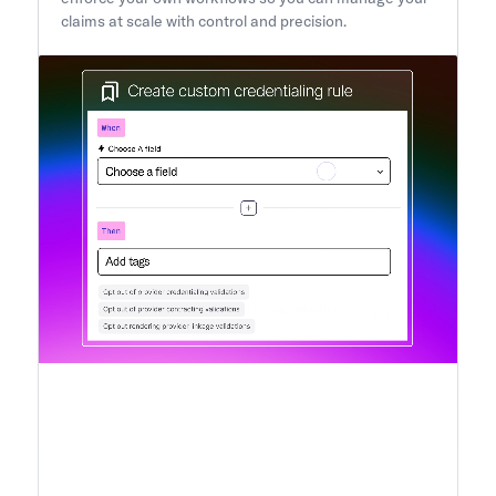
claims at scale with control and precision.​​​​‌ ‍ ​‍​‍‌‍ ‌ ​‍‌‍‍‌‌‍‌ ‌‍‍‌‌‍ ‍​‍​‍​ ‍‍​‍​‍‌ ​ ‌‍​‌‌‍ ‍‌‍‍‌‌ ‌​‌ ‍‌​‍ ‍‌‍‍‌‌‍ ​‍​‍​‍ ​​‍​‍‌‍‍​‌ ​‍‌‍‌‌‌‍‌‍​‍​‍​ ‍‍​‍​‍‌‍‍​‌ ‌​‌ ‌​‌ ​​​ ‍‍​‍ ​‍ ‌‍ ​‌‍ ‌‍​ ‌‍​‌‌‍ ​‌‍‍​‌‍ ‌ ​ ‌ ‌​​ ‍‍​ ​ ​ ​ ​ ​ ​ ​ ​‍ ‌‍‍‌‌‍ ‍‌ ‌​‌‍‌‌‌‍ ‍‌ ‌​​‍ ‌‍‌‌‌‍‌​‌‍‍‌‌ ‌​​‍ ‌‍ ‌‌‍ ‌‍‌​‌‍‌‌​ ‌‌ ​​‌ ​‍‌‍‌‌‌ ​ ‌‍‌‌‌‍ ‍‌ ‌​‌‍​‌‌ ‌​‌‍‍‌‌‍ ‌‍ ‍​ ‍ ‌‍‍‌‌‍‌​​ ‌​ ​‌​ ‌ ​ ​ ‌‍‌​‌‍‌​​ ​​​ ‌‍​ ‌​​‍ ‌​ ​​​ ​ ​ ​​‌‍​‌​‍ ‌​ ‌​‌‍​‍​ ‌​‌‍​‍​‍ ‌​ ‍‌​ ​‍​ ‍‌​ ‍‌​‍ ‌​ ​​​ ‍​‌‍​ ​ ​​‌‍‌‌​ ‌‍​ ‍‌‌‍‌‍‌‍‌‍​ ‌‌‌‍‌​​ ‌ ​ ‍ ‌ ‌​‌ ‍‌‌ ​​‌‍‌‌​ ‌‌ ​​‌‍​‌‌‍‌ ‌‍‌‌​ ‍ ‌ ​​‌‍​‌‌ ‌​‌‍‍​​ ‌‌‍ ‌‌‍ ‌‍‌​‌ ‌‌‌‍ ​‌‍‌‌‌ ​ ​‍‌‌​ ‌‌‌​​‍‌‌ ‌‍‍ ‌‍‌‌‌ ‍‌​‍‌‌​ ​ ‌​‌​​‍‌‌​ ​ ‌​‌​​‍‌‌​ ​‍​ ​‍​ ​‌​ ‌ ‌‍‌‍​ ​‌‌‍​‍‌‍‌‌​ ‌‍​ ‍​‌‍​ ‌‍‌‌‌‍‌​‌‍‌‌​ ‌​‌‍​‍​ ​‍​ ​‌‌‍​ ​ ​‌‌‍​‍‌‍​ ​ ​ ​ ‍​​ ​‍​ ​​​ ​ ​ ‌‍​ ‍‌​ ​‍‌‍​‍‌‍​ ​ ​‌​ ‌​​‍‌‌​ ​‍​ ​‍​‍‌‌​ ‌‌‌​‌​​‍ ‍‌‍‌‍‌‍‌‌‌‍​‌‌ ‌​‌ ‌‌‌ ​‍‌‍‌‌‌ ​ ​‍‌‌​ ‌‌‌​​‍‌‌ ‌‍‍ ‌‍‌‌‌ ‍‌​‍‌‌​ ​ ‌​‌​​‍‌‌​ ​ ‌​‌​​‍‌‌​ ​‍​ ​‍​ ‌‌​ ​ ​ ​‌​ ‍​‌‍‌​​ ​​​ ‌‌​ ​ ‌‍‌​‌‍​‌​ ‌​​ ​‌​‍‌‌​ ​‍​ ​‍​‍‌‌​ ‌‌‌​‌​​‍ ‍‌‍‌​‌‍‌‌‌ ​ ‌‍​ ‌ ​‍‌‍‍‌‌ ​​‌ ‌​‌‍‍‌‌‍ ‌‍ ‍​ ‌‍​‍‌‍​‌‌ ​ ‌‍‌‌‌‌‌‌‌ ​‍‌‍ ​​ ‌‌‍‍​‌ ‌​‌ ‌​‌ ​​​‍‌‌​ ​ ‌​​‌​‍‌‌​ ​‍‌​‌‍​‍‌‌​ ​‍‌​‌‍‌‍ ​‌‍ ‌‍​ ‌‍​‌‌‍ ​‌‍‍​‌‍ ‌ ​ ‌ ‌​​‍‌‌​ ​ ‌​​‌​ ​ ​ ​ ​ ​ ​ ​ ​‍‌‍‌‍‍‌‌‍‌​​ ‌​ ​‌​ ‌ ​ ​ ‌‍‌​‌‍‌​​ ​​​ ‌‍​ ‌​​‍ ‌​ ​​​ ​ ​ ​​‌‍​‌​‍ ‌​ ‌​‌‍​‍​ ‌​‌‍​‍​‍ ‌​ ‍‌​ ​‍​ ‍‌​ ‍‌​‍ ‌​ ​​​ ‍​‌‍​ ​ ​​‌‍‌‌​ ‌‍​ ‍‌‌‍‌‍‌‍‌‍​ ‌‌‌‍‌​​ ‌ ​‍‌‍‌ ‌​‌ ‍‌‌ ​​‌‍‌‌​ ‌‌ ​​‌‍​‌‌‍‌ ‌‍‌‌​‍‌‍‌ ​​‌‍​‌‌ ‌​‌‍‍​​ ‌‌‍ ‌‌‍ ‌‍‌​‌ ‌‌‌‍ ​‌‍‌‌‌ ​ ​‍‌‌​ ‌‌‌​​‍‌‌ ‌‍‍ ‌‍‌‌‌ ‍‌​‍‌‌​ ​ ‌​‌​​‍‌‌​ ​ ‌​‌​​‍‌‌​ ​‍​ ​‍​ ​‌​ ‌ ‌‍‌‍​ ​‌‌‍​‍‌‍‌‌​ ‌‍​ ‍​‌‍​ ‌‍‌‌‌‍‌​‌‍‌‌​ ‌​‌‍​‍​ ​‍​ ​‌‌‍​ ​ ​‌‌‍​‍‌‍​ ​ ​ ​ ‍​​ ​‍​ ​​​ ​ ​ ‌‍​ ‍‌​ ​‍‌‍​‍‌‍​ ​ ​‌​ ‌​​‍‌‌​ ​‍​ ​‍​‍‌‌​ ‌‌‌​‌​​‍ ‍‌‍‌‍‌‍‌‌‌‍​‌‌ ‌​‌ ‌‌‌ ​‍‌‍‌‌‌ ​ ​‍‌‌​ ‌‌‌​​‍‌‌ ‌‍‍ ‌‍‌‌‌ ‍‌​‍‌‌​ ​ ‌​‌​​‍‌‌​ ​ ‌​‌​​‍‌‌​ ​‍​ ​‍​ ‌‌​ ​ ​ ​‌​ ‍​‌‍‌​​ ​​​ ‌‌​ ​ ‌‍‌​‌‍​‌​ ‌​​ ​‌​‍‌‌​ ​‍​ ​‍​‍‌‌​ ‌‌‌​‌​​‍ ‍‌‍‌​‌‍‌‌‌ ​ ‌‍​ ‌ ​‍‌‍‍‌‌ ​​‌ ‌​‌‍‍‌‌‍ ‌‍ ‍​‍‌‍‌ ​​‌‍‌‌‌ ​‍‌ ​ ‌ ​​‌‍‌‌‌‍​ ‌ ‌​‌‍‍‌‌ ‌‍‌‍‌‌​ ‌‌ ​​‌ ‌‌‌‍​‍‌‍ ​‌‍‍‌‌ ​ ‌‍‍​‌‍‌‌‌‍‌​​‍​‍‌ ‌