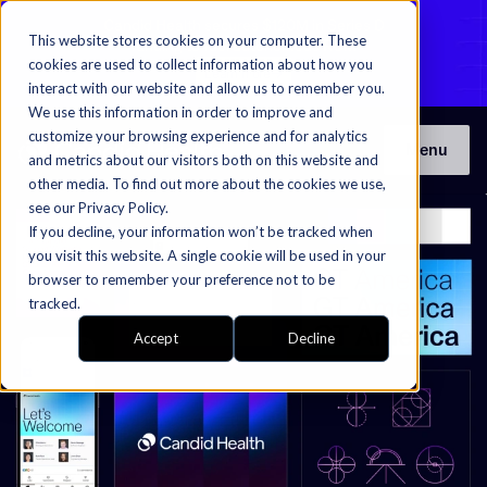
Candid Health secures $120M in Series D
This website stores cookies on your computer. These
funding to fuel autonomous RCM​​​​‌ ‍ ​‍​‍‌‍ ‌ ​‍‌‍‍‌‌‍‌ ‌‍‍‌‌‍ ‍​‍​‍​ ‍‍​‍​‍‌ ​ ‌‍​‌‌‍ ‍‌‍‍‌‌ ‌​‌ ‍‌​‍ ‍‌‍‍‌‌‍ ​‍​‍​‍ ​​‍​‍‌‍‍​‌ ​‍‌‍‌‌‌‍‌‍​‍​‍​ ‍‍​‍​‍‌‍‍​‌ ‌​‌ ‌​‌ ​​​ ‍‍​‍ ​‍ ‌‍ ​‌‍ ‌‍​ ‌‍​‌‌‍ ​‌‍‍​‌‍ ‌ ​ ‌ ‌​​ ‍‍​ ​ ​ ​ ​ ​ ​ ​ ​‍ ‌‍‍‌‌‍ ‍‌ ‌​‌‍‌‌‌‍ ‍‌ ‌​​‍ ‌‍‌‌‌‍‌​‌‍‍‌‌ ‌​​‍ ‌‍ ‌‌‍ ‌‍‌​‌‍‌‌​ ‌‌ ​​‌ ​‍‌‍‌‌‌ ​ ‌‍‌‌‌‍ ‍‌ ‌​‌‍​‌‌ ‌​‌‍‍‌‌‍ ‌‍ ‍​ ‍ ‌‍‍‌‌‍‌​​ ‌​ ‍‌‌‍‌​‌‍​‌​ ​‍​ ​ ‌‍‌‌‌‍​‍‌‍‌​​‍ ‌​ ‍‌‌‍‌‌​ ‍​‌‍‌​​‍ ‌​ ‌​​ ​ ​ ‌ ‌‍​ ​‍ ‌​ ‍​​ ‌ ‌‍​ ‌‍‌‍​‍ ‌‌‍‌​​ ‍‌​ ‌‍‌‍‌​‌‍‌‌‌‍‌​​ ‌ ​ ‌‍​ ‍​‌‍​‍​ ‌​​ ‌‌​ ‍ ‌ ‌​‌ ‍‌‌ ​​‌‍‌‌​ ‌‌‍​‌‌‍ ‍‌‍ ‍‌‍ ‌ ‌‌‌‍ ‍‌‍​ ‌‍‌‌‌‍ ‌‌‍‌‌‌‍ ‍‌ ‌​‌​​‍‌‍​‌‌ ​‍​ ‍ ‌ ​​‌‍​‌‌ ‌​‌‍‍​​ ‌‌‍ ‌‌‍‌‌‌ ​ ‌ ​ ‌‍​‌‌‍‌ ‌‍‌‌​ ‌‍​‍‌‍​‌‌ ​ ‌‍‌‌‌‌‌‌‌ ​‍‌‍ ​​ ‌‌‍‍​‌ ‌​‌ ‌​‌ ​​​‍‌‌​ ​ ‌​​‌​‍‌‌​ ​‍‌​‌‍​‍‌‌​ ​‍‌​‌‍‌‍ ​‌‍ ‌‍​ ‌‍​‌‌‍ ​‌‍‍​‌‍ ‌ ​ ‌ ‌​​‍‌‌​ ​ ‌​​‌​ ​ ​ ​ ​ ​ ​ ​ ​‍‌‍‌‍‍‌‌‍‌​​ ‌​ ‍‌‌‍‌​‌‍​‌​ ​‍​ ​ ‌‍‌‌‌‍​‍‌‍‌​​‍ ‌​ ‍‌‌‍‌‌​ ‍​‌‍‌​​‍ ‌​ ‌​​ ​ ​ ‌ ‌‍​ ​‍ ‌​ ‍​​ ‌ ‌‍​ ‌‍‌‍​‍ ‌‌‍‌​​ ‍‌​ ‌‍‌‍‌​‌‍‌‌‌‍‌​​ ‌ ​ ‌‍​ ‍​‌‍​‍​ ‌​​ ‌‌​‍‌‍‌ ‌​‌ ‍‌‌ ​​‌‍‌‌​ ‌‌‍​‌‌‍ ‍‌‍ ‍‌‍ ‌ ‌‌‌‍ ‍‌‍​ ‌‍‌‌‌‍ ‌‌‍‌‌‌‍ ‍‌ ‌​‌​​‍‌‍​‌‌ ​‍​‍‌‍‌ ​​‌‍​‌‌ ‌​‌‍‍​​ ‌‌‍ ‌‌‍‌‌‌ ​ ‌ ​ ‌‍​‌‌‍‌ ‌‍‌‌​‍‌‍‌ ​​‌‍‌‌‌ ​‍‌ ​ ‌ ​​‌‍‌‌‌‍​ ‌ ‌​‌‍‍‌‌ ‌‍‌‍‌‌​ ‌‌ ​​‌ ‌‌‌‍​‍‌‍ ​‌‍‍‌‌ ​ ‌‍‍​‌‍‌‌‌‍‌​​‍​‍‌ ‌
cookies are used to collect information about how you
Learn more​​​​‌ ‍ ​‍​‍‌‍ ‌ ​‍‌‍‍‌‌‍‌ ‌‍‍‌‌‍ ‍​‍​‍​ ‍‍​‍​‍‌ ​ ‌‍​‌‌‍ ‍‌‍‍‌‌ ‌​‌ ‍‌​‍ ‍‌‍‍‌‌‍ ​‍​‍​‍ ​​‍​‍‌‍‍​‌ ​‍‌‍‌‌‌‍‌‍​‍​‍​ ‍‍​‍​‍‌‍‍​‌ ‌​‌ ‌​‌ ​​​ ‍‍​‍ ​‍ ‌‍ ​‌‍ ‌‍​ ‌‍​‌‌‍ ​‌‍‍​‌‍ ‌ ​ ‌ ‌​​ ‍‍​ ​ ​ ​ ​ ​ ​ ​ ​‍ ‌‍‍‌‌‍ ‍‌ ‌​‌‍‌‌‌‍ ‍‌ ‌​​‍ ‌‍‌‌‌‍‌​‌‍‍‌‌ ‌​​‍ ‌‍ ‌‌‍ ‌‍‌​‌‍‌‌​ ‌‌ ​​‌ ​‍‌‍‌‌‌ ​ ‌‍‌‌‌‍ ‍‌ ‌​‌‍​‌‌ ‌​‌‍‍‌‌‍ ‌‍ ‍​ ‍ ‌‍‍‌‌‍‌​​ ‌​ ‍‌‌‍‌​‌‍​‌​ ​‍​ ​ ‌‍‌‌‌‍​‍‌‍‌​​‍ ‌​ ‍‌‌‍‌‌​ ‍​‌‍‌​​‍ ‌​ ‌​​ ​ ​ ‌ ‌‍​ ​‍ ‌​ ‍​​ ‌ ‌‍​ ‌‍‌‍​‍ ‌‌‍‌​​ ‍‌​ ‌‍‌‍‌​‌‍‌‌‌‍‌​​ ‌ ​ ‌‍​ ‍​‌‍​‍​ ‌​​ ‌‌​ ‍ ‌ ‌​‌ ‍‌‌ ​​‌‍‌‌​ ‌‌‍​‌‌‍ ‍‌‍ ‍‌‍ ‌ ‌‌‌‍ ‍‌‍​ ‌‍‌‌‌‍ ‌‌‍‌‌‌‍ ‍‌ ‌​‌​​‍‌‍​‌‌ ​‍​ ‍ ‌ ​​‌‍​‌‌ ‌​‌‍‍​​ ‌‌‍​ ‌ ‌​‌‍​‌​‍ ‍‌‍ ​‌‍​‌‌‍​‍‌‍‌‌‌‍ ​​ ‌‍​‍‌‍​‌‌ ​ ‌‍‌‌‌‌‌‌‌ ​‍‌‍ ​​ ‌‌‍‍​‌ ‌​‌ ‌​‌ ​​​‍‌‌​ ​ ‌​​‌​‍‌‌​ ​‍‌​‌‍​‍‌‌​ ​‍‌​‌‍‌‍ ​‌‍ ‌‍​ ‌‍​‌‌‍ ​‌‍‍​‌‍ ‌ ​ ‌ ‌​​‍‌‌​ ​ ‌​​‌​ ​ ​ ​ ​ ​ ​ ​ ​‍‌‍‌‍‍‌‌‍‌​​ ‌​ ‍‌‌‍‌​‌‍​‌​ ​‍​ ​ ‌‍‌‌‌‍​‍‌‍‌​​‍ ‌​ ‍‌‌‍‌‌​ ‍​‌‍‌​​‍ ‌​ ‌​​ ​ ​ ‌ ‌‍​ ​‍ ‌​ ‍​​ ‌ ‌‍​ ‌‍‌‍​‍ ‌‌‍‌​​ ‍‌​ ‌‍‌‍‌​‌‍‌‌‌‍‌​​ ‌ ​ ‌‍​ ‍​‌‍​‍​ ‌​​ ‌‌​‍‌‍‌ ‌​‌ ‍‌‌ ​​‌‍‌‌​ ‌‌‍​‌‌‍ ‍‌‍ ‍‌‍ ‌ ‌‌‌‍ ‍‌‍​ ‌‍‌‌‌‍ ‌‌‍‌‌‌‍ ‍‌ ‌​‌​​‍‌‍​‌‌ ​‍​‍‌‍‌ ​​‌‍​‌‌ ‌​‌‍‍​​ ‌‌‍​ ‌ ‌​‌‍​‌​‍ ‍‌‍ ​‌‍​‌‌‍​‍‌‍‌‌‌‍ ​​‍‌‍‌ ​​‌‍‌‌‌ ​‍‌ ​ ‌ ​​‌‍‌‌‌‍​ ‌ ‌​‌‍‍‌‌ ‌‍‌‍‌‌​ ‌‌ ​​‌ ‌‌‌‍​‍‌‍ ​‌‍‍‌‌ ​ ‌‍‍​‌‍‌‌‌‍‌​​‍​‍‌ ‌
interact with our website and allow us to remember you.
We use this information in order to improve and
customize your browsing experience and for analytics
Menu
and metrics about our visitors both on this website and
other media. To find out more about the cookies we use,
see our Privacy Policy.
If you decline, your information won’t be tracked when
you visit this website. A single cookie will be used in your
browser to remember your preference not to be
tracked.
Accept
Decline