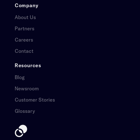
Company​​​​‌ ‍ ​‍​‍‌‍ ‌ ​‍‌‍‍‌‌‍‌ ‌‍‍‌‌‍ ‍​‍​‍​ ‍‍​‍​‍‌ ​ ‌‍​‌‌‍ ‍‌‍‍‌‌ ‌​‌ ‍‌​‍ ‍‌‍‍‌‌‍ ​‍​‍​‍ ​​‍​‍‌‍‍​‌ ​‍‌‍‌‌‌‍‌‍​‍​‍​ ‍‍​‍​‍‌‍‍​‌ ‌​‌ ‌​‌ ​​​ ‍‍​‍ ​‍ ‌‍ ​‌‍ ‌‍​ ‌‍​‌‌‍ ​‌‍‍​‌‍ ‌ ​ ‌ ‌​​ ‍‍​ ​ ​ ​ ​ ​ ​ ​ ​‍ ‌‍‍‌‌‍ ‍‌ ‌​‌‍‌‌‌‍ ‍‌ ‌​​‍ ‌‍‌‌‌‍‌​‌‍‍‌‌ ‌​​‍ ‌‍ ‌‌‍ ‌‍‌​‌‍‌‌​ ‌‌ ​​‌ ​‍‌‍‌‌‌ ​ ‌‍‌‌‌‍ ‍‌ ‌​‌‍​‌‌ ‌​‌‍‍‌‌‍ ‌‍ ‍​ ‍ ‌‍‍‌‌‍‌​​ ‌​ ​​‌‍‌​‌‍‌‍​ ‍​​ ​‌​ ‍‌​ ​​​ ‍‌​‍ ‌​ ‍​‌‍​‍​ ​​‌‍‌‍​‍ ‌​ ‌​​ ‍‌​ ​‍​ ‌​​‍ ‌‌‍​‌​ ​​​ ‌​​ ​ ​‍ ‌​ ​‍‌‍‌​‌‍‌‍​ ​​​ ​​​ ‌ ​ ‌​​ ​​‌‍​ ​ ‍​​ ‍​​ ​‍​ ‍ ‌ ‌​‌ ‍‌‌ ​​‌‍‌‌​ ‌‌ ​ ‌‍‍‌‌ ‌​‌‍‌‌‌​‌‍‌‍ ‌‍ ‌ ‌​‌‍‌‌‌ ​‍​ ‍ ‌ ​​‌‍​‌‌ ‌​‌‍‍​​ ‌‌‍ ​‌‍‍‌‌‍ ‍‌‍‍ ‌​​ ‌‍ ‌‍ ​‌ ‌‌‌‍ ‌‌‍ ‍‌ ​ ​‍‌‌​ ‌‌‌​​‍‌‌ ‌‍‍ ‌‍‌‌‌ ‍‌​‍‌‌​ ​ ‌​‌​​‍‌‌​ ​ ‌​‌​​‍‌‌​ ​‍​ ​‍​ ‌​​ ‌​​ ‌ ​ ‌‍‌‍​‌​ ​ ​ ‌​‌‍‌‌​ ​‍‌‍​‍​ ‌​​ ‌ ​‍‌‌​ ​‍​ ​‍​‍‌‌​ ‌‌‌​‌​​‍ ‍‌‍‍​‌‍‌‌‌‍​‌‌‍‌​‌‍‍‌‌‍ ‍‌‍‌ ​ ‌‍​‍‌‍​‌‌ ​ ‌‍‌‌‌‌‌‌‌ ​‍‌‍ ​​ ‌‌‍‍​‌ ‌​‌ ‌​‌ ​​​‍‌‌​ ​ ‌​​‌​‍‌‌​ ​‍‌​‌‍​‍‌‌​ ​‍‌​‌‍‌‍ ​‌‍ ‌‍​ ‌‍​‌‌‍ ​‌‍‍​‌‍ ‌ ​ ‌ ‌​​‍‌‌​ ​ ‌​​‌​ ​ ​ ​ ​ ​ ​ ​ ​‍‌‍‌‍‍‌‌‍‌​​ ‌​ ​​‌‍‌​‌‍‌‍​ ‍​​ ​‌​ ‍‌​ ​​​ ‍‌​‍ ‌​ ‍​‌‍​‍​ ​​‌‍‌‍​‍ ‌​ ‌​​ ‍‌​ ​‍​ ‌​​‍ ‌‌‍​‌​ ​​​ ‌​​ ​ ​‍ ‌​ ​‍‌‍‌​‌‍‌‍​ ​​​ ​​​ ‌ ​ ‌​​ ​​‌‍​ ​ ‍​​ ‍​​ ​‍​‍‌‍‌ ‌​‌ ‍‌‌ ​​‌‍‌‌​ ‌‌ ​ ‌‍‍‌‌ ‌​‌‍‌‌‌​‌‍‌‍ ‌‍ ‌ ‌​‌‍‌‌‌ ​‍​‍‌‍‌ ​​‌‍​‌‌ ‌​‌‍‍​​ ‌‌‍ ​‌‍‍‌‌‍ ‍‌‍‍ ‌​​ ‌‍ ‌‍ ​‌ ‌‌‌‍ ‌‌‍ ‍‌ ​ ​‍‌‌​ ‌‌‌​​‍‌‌ ‌‍‍ ‌‍‌‌‌ ‍‌​‍‌‌​ ​ ‌​‌​​‍‌‌​ ​ ‌​‌​​‍‌‌​ ​‍​ ​‍​ ‌​​ ‌​​ ‌ ​ ‌‍‌‍​‌​ ​ ​ ‌​‌‍‌‌​ ​‍‌‍​‍​ ‌​​ ‌ ​‍‌‌​ ​‍​ ​‍​‍‌‌​ ‌‌‌​‌​​‍ ‍‌‍‍​‌‍‌‌‌‍​‌‌‍‌​‌‍‍‌‌‍ ‍‌‍‌ ​‍‌‍‌ ​​‌‍‌‌‌ ​‍‌ ​ ‌ ​​‌‍‌‌‌‍​ ‌ ‌​‌‍‍‌‌ ‌‍‌‍‌‌​ ‌‌ ​​‌ ‌‌‌‍​‍‌‍ ​‌‍‍‌‌ ​ ‌‍‍​‌‍‌‌‌‍‌​​‍​‍‌ ‌
About Us​​​​‌ ‍ ​‍​‍‌‍ ‌ ​‍‌‍‍‌‌‍‌ ‌‍‍‌‌‍ ‍​‍​‍​ ‍‍​‍​‍‌ ​ ‌‍​‌‌‍ ‍‌‍‍‌‌ ‌​‌ ‍‌​‍ ‍‌‍‍‌‌‍ ​‍​‍​‍ ​​‍​‍‌‍‍​‌ ​‍‌‍‌‌‌‍‌‍​‍​‍​ ‍‍​‍​‍‌‍‍​‌ ‌​‌ ‌​‌ ​​​ ‍‍​‍ ​‍ ‌‍ ​‌‍ ‌‍​ ‌‍​‌‌‍ ​‌‍‍​‌‍ ‌ ​ ‌ ‌​​ ‍‍​ ​ ​ ​ ​ ​ ​ ​ ​‍ ‌‍‍‌‌‍ ‍‌ ‌​‌‍‌‌‌‍ ‍‌ ‌​​‍ ‌‍‌‌‌‍‌​‌‍‍‌‌ ‌​​‍ ‌‍ ‌‌‍ ‌‍‌​‌‍‌‌​ ‌‌ ​​‌ ​‍‌‍‌‌‌ ​ ‌‍‌‌‌‍ ‍‌ ‌​‌‍​‌‌ ‌​‌‍‍‌‌‍ ‌‍ ‍​ ‍ ‌‍‍‌‌‍‌​​ ‌​ ​​‌‍‌​‌‍‌‍​ ‍​​ ​‌​ ‍‌​ ​​​ ‍‌​‍ ‌​ ‍​‌‍​‍​ ​​‌‍‌‍​‍ ‌​ ‌​​ ‍‌​ ​‍​ ‌​​‍ ‌‌‍​‌​ ​​​ ‌​​ ​ ​‍ ‌​ ​‍‌‍‌​‌‍‌‍​ ​​​ ​​​ ‌ ​ ‌​​ ​​‌‍​ ​ ‍​​ ‍​​ ​‍​ ‍ ‌ ‌​‌ ‍‌‌ ​​‌‍‌‌​ ‌‌ ​ ‌‍‍‌‌ ‌​‌‍‌‌‌​‌‍‌‍ ‌‍ ‌ ‌​‌‍‌‌‌ ​‍​ ‍ ‌ ​​‌‍​‌‌ ‌​‌‍‍​​ ‌‌‍ ​‌‍‍‌‌‍ ‍‌‍‍ ‌​​ ‌‍ ‌‍ ​‌ ‌‌‌‍ ‌‌‍ ‍‌ ​ ​‍‌‌​ ‌‌‌​​‍‌‌ ‌‍‍ ‌‍‌‌‌ ‍‌​‍‌‌​ ​ ‌​‌​​‍‌‌​ ​ ‌​‌​​‍‌‌​ ​‍​ ​‍​ ‌​​ ‌​​ ‌ ​ ‌‍‌‍​‌​ ​ ​ ‌​‌‍‌‌​ ​‍‌‍​‍​ ‌​​ ‌ ​‍‌‌​ ​‍​ ​‍​‍‌‌​ ‌‌‌​‌​​‍ ‍‌‍ ​‌‍‍‌‌‍ ‍‌‍‍ ‌ ​ ​‍‌‌​ ‌‌‌​​‍‌‌ ‌‍‍ ‌‍‌‌‌ ‍‌​‍‌‌​ ​ ‌​‌​​‍‌‌​ ​ ‌​‌​​‍‌‌​ ​‍​ ​‍​ ​‌‌‍‌​​ ‌ ‌‍​‌​ ​‌​ ​‌​ ‌ ​ ‌‌​ ‍​‌‍​‌‌‍‌‌​ ‍​​‍‌‌​ ​‍​ ​‍​‍‌‌​ ‌‌‌​‌​​‍ ‍‌‍ ​‌‍​‌‌‍​‍‌‍‌‌‌‍ ​​ ‌‍​‍‌‍​‌‌ ​ ‌‍‌‌‌‌‌‌‌ ​‍‌‍ ​​ ‌‌‍‍​‌ ‌​‌ ‌​‌ ​​​‍‌‌​ ​ ‌​​‌​‍‌‌​ ​‍‌​‌‍​‍‌‌​ ​‍‌​‌‍‌‍ ​‌‍ ‌‍​ ‌‍​‌‌‍ ​‌‍‍​‌‍ ‌ ​ ‌ ‌​​‍‌‌​ ​ ‌​​‌​ ​ ​ ​ ​ ​ ​ ​ ​‍‌‍‌‍‍‌‌‍‌​​ ‌​ ​​‌‍‌​‌‍‌‍​ ‍​​ ​‌​ ‍‌​ ​​​ ‍‌​‍ ‌​ ‍​‌‍​‍​ ​​‌‍‌‍​‍ ‌​ ‌​​ ‍‌​ ​‍​ ‌​​‍ ‌‌‍​‌​ ​​​ ‌​​ ​ ​‍ ‌​ ​‍‌‍‌​‌‍‌‍​ ​​​ ​​​ ‌ ​ ‌​​ ​​‌‍​ ​ ‍​​ ‍​​ ​‍​‍‌‍‌ ‌​‌ ‍‌‌ ​​‌‍‌‌​ ‌‌ ​ ‌‍‍‌‌ ‌​‌‍‌‌‌​‌‍‌‍ ‌‍ ‌ ‌​‌‍‌‌‌ ​‍​‍‌‍‌ ​​‌‍​‌‌ ‌​‌‍‍​​ ‌‌‍ ​‌‍‍‌‌‍ ‍‌‍‍ ‌​​ ‌‍ ‌‍ ​‌ ‌‌‌‍ ‌‌‍ ‍‌ ​ ​‍‌‌​ ‌‌‌​​‍‌‌ ‌‍‍ ‌‍‌‌‌ ‍‌​‍‌‌​ ​ ‌​‌​​‍‌‌​ ​ ‌​‌​​‍‌‌​ ​‍​ ​‍​ ‌​​ ‌​​ ‌ ​ ‌‍‌‍​‌​ ​ ​ ‌​‌‍‌‌​ ​‍‌‍​‍​ ‌​​ ‌ ​‍‌‌​ ​‍​ ​‍​‍‌‌​ ‌‌‌​‌​​‍ ‍‌‍ ​‌‍‍‌‌‍ ‍‌‍‍ ‌ ​ ​‍‌‌​ ‌‌‌​​‍‌‌ ‌‍‍ ‌‍‌‌‌ ‍‌​‍‌‌​ ​ ‌​‌​​‍‌‌​ ​ ‌​‌​​‍‌‌​ ​‍​ ​‍​ ​‌‌‍‌​​ ‌ ‌‍​‌​ ​‌​ ​‌​ ‌ ​ ‌‌​ ‍​‌‍​‌‌‍‌‌​ ‍​​‍‌‌​ ​‍​ ​‍​‍‌‌​ ‌‌‌​‌​​‍ ‍‌‍ ​‌‍​‌‌‍​‍‌‍‌‌‌‍ ​​‍‌‍‌ ​​‌‍‌‌‌ ​‍‌ ​ ‌ ​​‌‍‌‌‌‍​ ‌ ‌​‌‍‍‌‌ ‌‍‌‍‌‌​ ‌‌ ​​‌ ‌‌‌‍​‍‌‍ ​‌‍‍‌‌ ​ ‌‍‍​‌‍‌‌‌‍‌​​‍​‍‌ ‌
Partners​​​​‌ ‍ ​‍​‍‌‍ ‌ ​‍‌‍‍‌‌‍‌ ‌‍‍‌‌‍ ‍​‍​‍​ ‍‍​‍​‍‌ ​ ‌‍​‌‌‍ ‍‌‍‍‌‌ ‌​‌ ‍‌​‍ ‍‌‍‍‌‌‍ ​‍​‍​‍ ​​‍​‍‌‍‍​‌ ​‍‌‍‌‌‌‍‌‍​‍​‍​ ‍‍​‍​‍‌‍‍​‌ ‌​‌ ‌​‌ ​​​ ‍‍​‍ ​‍ ‌‍ ​‌‍ ‌‍​ ‌‍​‌‌‍ ​‌‍‍​‌‍ ‌ ​ ‌ ‌​​ ‍‍​ ​ ​ ​ ​ ​ ​ ​ ​‍ ‌‍‍‌‌‍ ‍‌ ‌​‌‍‌‌‌‍ ‍‌ ‌​​‍ ‌‍‌‌‌‍‌​‌‍‍‌‌ ‌​​‍ ‌‍ ‌‌‍ ‌‍‌​‌‍‌‌​ ‌‌ ​​‌ ​‍‌‍‌‌‌ ​ ‌‍‌‌‌‍ ‍‌ ‌​‌‍​‌‌ ‌​‌‍‍‌‌‍ ‌‍ ‍​ ‍ ‌‍‍‌‌‍‌​​ ‌​ ​​‌‍‌​‌‍‌‍​ ‍​​ ​‌​ ‍‌​ ​​​ ‍‌​‍ ‌​ ‍​‌‍​‍​ ​​‌‍‌‍​‍ ‌​ ‌​​ ‍‌​ ​‍​ ‌​​‍ ‌‌‍​‌​ ​​​ ‌​​ ​ ​‍ ‌​ ​‍‌‍‌​‌‍‌‍​ ​​​ ​​​ ‌ ​ ‌​​ ​​‌‍​ ​ ‍​​ ‍​​ ​‍​ ‍ ‌ ‌​‌ ‍‌‌ ​​‌‍‌‌​ ‌‌ ​ ‌‍‍‌‌ ‌​‌‍‌‌‌​‌‍‌‍ ‌‍ ‌ ‌​‌‍‌‌‌ ​‍​ ‍ ‌ ​​‌‍​‌‌ ‌​‌‍‍​​ ‌‌‍ ​‌‍‍‌‌‍ ‍‌‍‍ ‌​​ ‌‍ ‌‍ ​‌ ‌‌‌‍ ‌‌‍ ‍‌ ​ ​‍‌‌​ ‌‌‌​​‍‌‌ ‌‍‍ ‌‍‌‌‌ ‍‌​‍‌‌​ ​ ‌​‌​​‍‌‌​ ​ ‌​‌​​‍‌‌​ ​‍​ ​‍​ ‌​​ ‌​​ ‌ ​ ‌‍‌‍​‌​ ​ ​ ‌​‌‍‌‌​ ​‍‌‍​‍​ ‌​​ ‌ ​‍‌‌​ ​‍​ ​‍​‍‌‌​ ‌‌‌​‌​​‍ ‍‌‍ ​‌‍‍‌‌‍ ‍‌‍‍ ‌ ​ ​‍‌‌​ ‌‌‌​​‍‌‌ ‌‍‍ ‌‍‌‌‌ ‍‌​‍‌‌​ ​ ‌​‌​​‍‌‌​ ​ ‌​‌​​‍‌‌​ ​‍​ ​‍​ ‍​​ ​‍​ ​ ‌‍‌‌‌‍‌​​ ​​​ ​‌‌‍‌‌‌‍‌‌‌‍‌‌​ ‍‌​ ‌ ​ ​‌‌‍​‍​ ‍‌‌‍‌‌​ ‍​​ ‍​‌‍​ ‌‍​ ‌‍​‌‌‍​ ‌‍‌‍‌‍‌‍‌‍​‌‌‍​ ​ ‌​​ ‌‌​ ‌​​ ‍​​ ​​​ ‌‌​‍‌‌​ ​‍​ ​‍​‍‌‌​ ‌‌‌​‌​​‍ ‍‌‍ ​‌‍​‌‌‍​‍‌‍‌‌‌‍ ​​ ‌‍​‍‌‍​‌‌ ​ ‌‍‌‌‌‌‌‌‌ ​‍‌‍ ​​ ‌‌‍‍​‌ ‌​‌ ‌​‌ ​​​‍‌‌​ ​ ‌​​‌​‍‌‌​ ​‍‌​‌‍​‍‌‌​ ​‍‌​‌‍‌‍ ​‌‍ ‌‍​ ‌‍​‌‌‍ ​‌‍‍​‌‍ ‌ ​ ‌ ‌​​‍‌‌​ ​ ‌​​‌​ ​ ​ ​ ​ ​ ​ ​ ​‍‌‍‌‍‍‌‌‍‌​​ ‌​ ​​‌‍‌​‌‍‌‍​ ‍​​ ​‌​ ‍‌​ ​​​ ‍‌​‍ ‌​ ‍​‌‍​‍​ ​​‌‍‌‍​‍ ‌​ ‌​​ ‍‌​ ​‍​ ‌​​‍ ‌‌‍​‌​ ​​​ ‌​​ ​ ​‍ ‌​ ​‍‌‍‌​‌‍‌‍​ ​​​ ​​​ ‌ ​ ‌​​ ​​‌‍​ ​ ‍​​ ‍​​ ​‍​‍‌‍‌ ‌​‌ ‍‌‌ ​​‌‍‌‌​ ‌‌ ​ ‌‍‍‌‌ ‌​‌‍‌‌‌​‌‍‌‍ ‌‍ ‌ ‌​‌‍‌‌‌ ​‍​‍‌‍‌ ​​‌‍​‌‌ ‌​‌‍‍​​ ‌‌‍ ​‌‍‍‌‌‍ ‍‌‍‍ ‌​​ ‌‍ ‌‍ ​‌ ‌‌‌‍ ‌‌‍ ‍‌ ​ ​‍‌‌​ ‌‌‌​​‍‌‌ ‌‍‍ ‌‍‌‌‌ ‍‌​‍‌‌​ ​ ‌​‌​​‍‌‌​ ​ ‌​‌​​‍‌‌​ ​‍​ ​‍​ ‌​​ ‌​​ ‌ ​ ‌‍‌‍​‌​ ​ ​ ‌​‌‍‌‌​ ​‍‌‍​‍​ ‌​​ ‌ ​‍‌‌​ ​‍​ ​‍​‍‌‌​ ‌‌‌​‌​​‍ ‍‌‍ ​‌‍‍‌‌‍ ‍‌‍‍ ‌ ​ ​‍‌‌​ ‌‌‌​​‍‌‌ ‌‍‍ ‌‍‌‌‌ ‍‌​‍‌‌​ ​ ‌​‌​​‍‌‌​ ​ ‌​‌​​‍‌‌​ ​‍​ ​‍​ ‍​​ ​‍​ ​ ‌‍‌‌‌‍‌​​ ​​​ ​‌‌‍‌‌‌‍‌‌‌‍‌‌​ ‍‌​ ‌ ​ ​‌‌‍​‍​ ‍‌‌‍‌‌​ ‍​​ ‍​‌‍​ ‌‍​ ‌‍​‌‌‍​ ‌‍‌‍‌‍‌‍‌‍​‌‌‍​ ​ ‌​​ ‌‌​ ‌​​ ‍​​ ​​​ ‌‌​‍‌‌​ ​‍​ ​‍​‍‌‌​ ‌‌‌​‌​​‍ ‍‌‍ ​‌‍​‌‌‍​‍‌‍‌‌‌‍ ​​‍‌‍‌ ​​‌‍‌‌‌ ​‍‌ ​ ‌ ​​‌‍‌‌‌‍​ ‌ ‌​‌‍‍‌‌ ‌‍‌‍‌‌​ ‌‌ ​​‌ ‌‌‌‍​‍‌‍ ​‌‍‍‌‌ ​ ‌‍‍​‌‍‌‌‌‍‌​​‍​‍‌ ‌
Careers​​​​‌ ‍ ​‍​‍‌‍ ‌ ​‍‌‍‍‌‌‍‌ ‌‍‍‌‌‍ ‍​‍​‍​ ‍‍​‍​‍‌ ​ ‌‍​‌‌‍ ‍‌‍‍‌‌ ‌​‌ ‍‌​‍ ‍‌‍‍‌‌‍ ​‍​‍​‍ ​​‍​‍‌‍‍​‌ ​‍‌‍‌‌‌‍‌‍​‍​‍​ ‍‍​‍​‍‌‍‍​‌ ‌​‌ ‌​‌ ​​​ ‍‍​‍ ​‍ ‌‍ ​‌‍ ‌‍​ ‌‍​‌‌‍ ​‌‍‍​‌‍ ‌ ​ ‌ ‌​​ ‍‍​ ​ ​ ​ ​ ​ ​ ​ ​‍ ‌‍‍‌‌‍ ‍‌ ‌​‌‍‌‌‌‍ ‍‌ ‌​​‍ ‌‍‌‌‌‍‌​‌‍‍‌‌ ‌​​‍ ‌‍ ‌‌‍ ‌‍‌​‌‍‌‌​ ‌‌ ​​‌ ​‍‌‍‌‌‌ ​ ‌‍‌‌‌‍ ‍‌ ‌​‌‍​‌‌ ‌​‌‍‍‌‌‍ ‌‍ ‍​ ‍ ‌‍‍‌‌‍‌​​ ‌​ ​​‌‍‌​‌‍‌‍​ ‍​​ ​‌​ ‍‌​ ​​​ ‍‌​‍ ‌​ ‍​‌‍​‍​ ​​‌‍‌‍​‍ ‌​ ‌​​ ‍‌​ ​‍​ ‌​​‍ ‌‌‍​‌​ ​​​ ‌​​ ​ ​‍ ‌​ ​‍‌‍‌​‌‍‌‍​ ​​​ ​​​ ‌ ​ ‌​​ ​​‌‍​ ​ ‍​​ ‍​​ ​‍​ ‍ ‌ ‌​‌ ‍‌‌ ​​‌‍‌‌​ ‌‌ ​ ‌‍‍‌‌ ‌​‌‍‌‌‌​‌‍‌‍ ‌‍ ‌ ‌​‌‍‌‌‌ ​‍​ ‍ ‌ ​​‌‍​‌‌ ‌​‌‍‍​​ ‌‌‍ ​‌‍‍‌‌‍ ‍‌‍‍ ‌​​ ‌‍ ‌‍ ​‌ ‌‌‌‍ ‌‌‍ ‍‌ ​ ​‍‌‌​ ‌‌‌​​‍‌‌ ‌‍‍ ‌‍‌‌‌ ‍‌​‍‌‌​ ​ ‌​‌​​‍‌‌​ ​ ‌​‌​​‍‌‌​ ​‍​ ​‍​ ‌​​ ‌​​ ‌ ​ ‌‍‌‍​‌​ ​ ​ ‌​‌‍‌‌​ ​‍‌‍​‍​ ‌​​ ‌ ​‍‌‌​ ​‍​ ​‍​‍‌‌​ ‌‌‌​‌​​‍ ‍‌‍ ​‌‍‍‌‌‍ ‍‌‍‍ ‌ ​ ​‍‌‌​ ‌‌‌​​‍‌‌ ‌‍‍ ‌‍‌‌‌ ‍‌​‍‌‌​ ​ ‌​‌​​‍‌‌​ ​ ‌​‌​​‍‌‌​ ​‍​ ​‍‌‍​ ​ ​​​ ‍​​ ​​​ ‌ ‌‍​‍‌‍​ ‌‍​‌​ ‌​​ ​​​ ​‍‌‍‌‌‌‍​ ​ ‌​​ ​ ‌‍​‌‌‍​ ‌‍​‍‌‍​‌‌‍‌‌‌‍‌​​ ​ ​ ‌​‌‍‌‍‌‍‌​​ ‌‌​ ‌​​ ‍​​ ​‌​ ‍‌​ ​ ​ ‍‌​‍‌‌​ ​‍​ ​‍​‍‌‌​ ‌‌‌​‌​​‍ ‍‌‍ ​‌‍​‌‌‍​‍‌‍‌‌‌‍ ​​ ‌‍​‍‌‍​‌‌ ​ ‌‍‌‌‌‌‌‌‌ ​‍‌‍ ​​ ‌‌‍‍​‌ ‌​‌ ‌​‌ ​​​‍‌‌​ ​ ‌​​‌​‍‌‌​ ​‍‌​‌‍​‍‌‌​ ​‍‌​‌‍‌‍ ​‌‍ ‌‍​ ‌‍​‌‌‍ ​‌‍‍​‌‍ ‌ ​ ‌ ‌​​‍‌‌​ ​ ‌​​‌​ ​ ​ ​ ​ ​ ​ ​ ​‍‌‍‌‍‍‌‌‍‌​​ ‌​ ​​‌‍‌​‌‍‌‍​ ‍​​ ​‌​ ‍‌​ ​​​ ‍‌​‍ ‌​ ‍​‌‍​‍​ ​​‌‍‌‍​‍ ‌​ ‌​​ ‍‌​ ​‍​ ‌​​‍ ‌‌‍​‌​ ​​​ ‌​​ ​ ​‍ ‌​ ​‍‌‍‌​‌‍‌‍​ ​​​ ​​​ ‌ ​ ‌​​ ​​‌‍​ ​ ‍​​ ‍​​ ​‍​‍‌‍‌ ‌​‌ ‍‌‌ ​​‌‍‌‌​ ‌‌ ​ ‌‍‍‌‌ ‌​‌‍‌‌‌​‌‍‌‍ ‌‍ ‌ ‌​‌‍‌‌‌ ​‍​‍‌‍‌ ​​‌‍​‌‌ ‌​‌‍‍​​ ‌‌‍ ​‌‍‍‌‌‍ ‍‌‍‍ ‌​​ ‌‍ ‌‍ ​‌ ‌‌‌‍ ‌‌‍ ‍‌ ​ ​‍‌‌​ ‌‌‌​​‍‌‌ ‌‍‍ ‌‍‌‌‌ ‍‌​‍‌‌​ ​ ‌​‌​​‍‌‌​ ​ ‌​‌​​‍‌‌​ ​‍​ ​‍​ ‌​​ ‌​​ ‌ ​ ‌‍‌‍​‌​ ​ ​ ‌​‌‍‌‌​ ​‍‌‍​‍​ ‌​​ ‌ ​‍‌‌​ ​‍​ ​‍​‍‌‌​ ‌‌‌​‌​​‍ ‍‌‍ ​‌‍‍‌‌‍ ‍‌‍‍ ‌ ​ ​‍‌‌​ ‌‌‌​​‍‌‌ ‌‍‍ ‌‍‌‌‌ ‍‌​‍‌‌​ ​ ‌​‌​​‍‌‌​ ​ ‌​‌​​‍‌‌​ ​‍​ ​‍‌‍​ ​ ​​​ ‍​​ ​​​ ‌ ‌‍​‍‌‍​ ‌‍​‌​ ‌​​ ​​​ ​‍‌‍‌‌‌‍​ ​ ‌​​ ​ ‌‍​‌‌‍​ ‌‍​‍‌‍​‌‌‍‌‌‌‍‌​​ ​ ​ ‌​‌‍‌‍‌‍‌​​ ‌‌​ ‌​​ ‍​​ ​‌​ ‍‌​ ​ ​ ‍‌​‍‌‌​ ​‍​ ​‍​‍‌‌​ ‌‌‌​‌​​‍ ‍‌‍ ​‌‍​‌‌‍​‍‌‍‌‌‌‍ ​​‍‌‍‌ ​​‌‍‌‌‌ ​‍‌ ​ ‌ ​​‌‍‌‌‌‍​ ‌ ‌​‌‍‍‌‌ ‌‍‌‍‌‌​ ‌‌ ​​‌ ‌‌‌‍​‍‌‍ ​‌‍‍‌‌ ​ ‌‍‍​‌‍‌‌‌‍‌​​‍​‍‌ ‌
Contact​​​​‌ ‍ ​‍​‍‌‍ ‌ ​‍‌‍‍‌‌‍‌ ‌‍‍‌‌‍ ‍​‍​‍​ ‍‍​‍​‍‌ ​ ‌‍​‌‌‍ ‍‌‍‍‌‌ ‌​‌ ‍‌​‍ ‍‌‍‍‌‌‍ ​‍​‍​‍ ​​‍​‍‌‍‍​‌ ​‍‌‍‌‌‌‍‌‍​‍​‍​ ‍‍​‍​‍‌‍‍​‌ ‌​‌ ‌​‌ ​​​ ‍‍​‍ ​‍ ‌‍ ​‌‍ ‌‍​ ‌‍​‌‌‍ ​‌‍‍​‌‍ ‌ ​ ‌ ‌​​ ‍‍​ ​ ​ ​ ​ ​ ​ ​ ​‍ ‌‍‍‌‌‍ ‍‌ ‌​‌‍‌‌‌‍ ‍‌ ‌​​‍ ‌‍‌‌‌‍‌​‌‍‍‌‌ ‌​​‍ ‌‍ ‌‌‍ ‌‍‌​‌‍‌‌​ ‌‌ ​​‌ ​‍‌‍‌‌‌ ​ ‌‍‌‌‌‍ ‍‌ ‌​‌‍​‌‌ ‌​‌‍‍‌‌‍ ‌‍ ‍​ ‍ ‌‍‍‌‌‍‌​​ ‌​ ​​‌‍‌​‌‍‌‍​ ‍​​ ​‌​ ‍‌​ ​​​ ‍‌​‍ ‌​ ‍​‌‍​‍​ ​​‌‍‌‍​‍ ‌​ ‌​​ ‍‌​ ​‍​ ‌​​‍ ‌‌‍​‌​ ​​​ ‌​​ ​ ​‍ ‌​ ​‍‌‍‌​‌‍‌‍​ ​​​ ​​​ ‌ ​ ‌​​ ​​‌‍​ ​ ‍​​ ‍​​ ​‍​ ‍ ‌ ‌​‌ ‍‌‌ ​​‌‍‌‌​ ‌‌ ​ ‌‍‍‌‌ ‌​‌‍‌‌‌​‌‍‌‍ ‌‍ ‌ ‌​‌‍‌‌‌ ​‍​ ‍ ‌ ​​‌‍​‌‌ ‌​‌‍‍​​ ‌‌‍ ​‌‍‍‌‌‍ ‍‌‍‍ ‌​​ ‌‍ ‌‍ ​‌ ‌‌‌‍ ‌‌‍ ‍‌ ​ ​‍‌‌​ ‌‌‌​​‍‌‌ ‌‍‍ ‌‍‌‌‌ ‍‌​‍‌‌​ ​ ‌​‌​​‍‌‌​ ​ ‌​‌​​‍‌‌​ ​‍​ ​‍​ ‌​​ ‌​​ ‌ ​ ‌‍‌‍​‌​ ​ ​ ‌​‌‍‌‌​ ​‍‌‍​‍​ ‌​​ ‌ ​‍‌‌​ ​‍​ ​‍​‍‌‌​ ‌‌‌​‌​​‍ ‍‌‍ ​‌‍‍‌‌‍ ‍‌‍‍ ‌ ​ ​‍‌‌​ ‌‌‌​​‍‌‌ ‌‍‍ ‌‍‌‌‌ ‍‌​‍‌‌​ ​ ‌​‌​​‍‌‌​ ​ ‌​‌​​‍‌‌​ ​‍​ ​‍​ ​‍‌‍‌‌​ ‌‌‌‍‌‍‌‍​ ​ ​‍​ ​‌​ ​ ​ ‌​​ ​‌​ ‌ ​ ​​‌‍‌‌​ ​‌​ ​ ‌‍‌​‌‍​‍‌‍‌​​ ‍‌​ ​‌​ ‌ ​ ‌​‌‍‌​‌‍‌‌‌‍​ ​ ‍‌‌‍​‍‌‍​‌​ ​ ​ ​‍​ ​‍​ ​​​‍‌‌​ ​‍​ ​‍​‍‌‌​ ‌‌‌​‌​​‍ ‍‌‍ ​‌‍​‌‌‍​‍‌‍‌‌‌‍ ​​ ‌‍​‍‌‍​‌‌ ​ ‌‍‌‌‌‌‌‌‌ ​‍‌‍ ​​ ‌‌‍‍​‌ ‌​‌ ‌​‌ ​​​‍‌‌​ ​ ‌​​‌​‍‌‌​ ​‍‌​‌‍​‍‌‌​ ​‍‌​‌‍‌‍ ​‌‍ ‌‍​ ‌‍​‌‌‍ ​‌‍‍​‌‍ ‌ ​ ‌ ‌​​‍‌‌​ ​ ‌​​‌​ ​ ​ ​ ​ ​ ​ ​ ​‍‌‍‌‍‍‌‌‍‌​​ ‌​ ​​‌‍‌​‌‍‌‍​ ‍​​ ​‌​ ‍‌​ ​​​ ‍‌​‍ ‌​ ‍​‌‍​‍​ ​​‌‍‌‍​‍ ‌​ ‌​​ ‍‌​ ​‍​ ‌​​‍ ‌‌‍​‌​ ​​​ ‌​​ ​ ​‍ ‌​ ​‍‌‍‌​‌‍‌‍​ ​​​ ​​​ ‌ ​ ‌​​ ​​‌‍​ ​ ‍​​ ‍​​ ​‍​‍‌‍‌ ‌​‌ ‍‌‌ ​​‌‍‌‌​ ‌‌ ​ ‌‍‍‌‌ ‌​‌‍‌‌‌​‌‍‌‍ ‌‍ ‌ ‌​‌‍‌‌‌ ​‍​‍‌‍‌ ​​‌‍​‌‌ ‌​‌‍‍​​ ‌‌‍ ​‌‍‍‌‌‍ ‍‌‍‍ ‌​​ ‌‍ ‌‍ ​‌ ‌‌‌‍ ‌‌‍ ‍‌ ​ ​‍‌‌​ ‌‌‌​​‍‌‌ ‌‍‍ ‌‍‌‌‌ ‍‌​‍‌‌​ ​ ‌​‌​​‍‌‌​ ​ ‌​‌​​‍‌‌​ ​‍​ ​‍​ ‌​​ ‌​​ ‌ ​ ‌‍‌‍​‌​ ​ ​ ‌​‌‍‌‌​ ​‍‌‍​‍​ ‌​​ ‌ ​‍‌‌​ ​‍​ ​‍​‍‌‌​ ‌‌‌​‌​​‍ ‍‌‍ ​‌‍‍‌‌‍ ‍‌‍‍ ‌ ​ ​‍‌‌​ ‌‌‌​​‍‌‌ ‌‍‍ ‌‍‌‌‌ ‍‌​‍‌‌​ ​ ‌​‌​​‍‌‌​ ​ ‌​‌​​‍‌‌​ ​‍​ ​‍​ ​‍‌‍‌‌​ ‌‌‌‍‌‍‌‍​ ​ ​‍​ ​‌​ ​ ​ ‌​​ ​‌​ ‌ ​ ​​‌‍‌‌​ ​‌​ ​ ‌‍‌​‌‍​‍‌‍‌​​ ‍‌​ ​‌​ ‌ ​ ‌​‌‍‌​‌‍‌‌‌‍​ ​ ‍‌‌‍​‍‌‍​‌​ ​ ​ ​‍​ ​‍​ ​​​‍‌‌​ ​‍​ ​‍​‍‌‌​ ‌‌‌​‌​​‍ ‍‌‍ ​‌‍​‌‌‍​‍‌‍‌‌‌‍ ​​‍‌‍‌ ​​‌‍‌‌‌ ​‍‌ ​ ‌ ​​‌‍‌‌‌‍​ ‌ ‌​‌‍‍‌‌ ‌‍‌‍‌‌​ ‌‌ ​​‌ ‌‌‌‍​‍‌‍ ​‌‍‍‌‌ ​ ‌‍‍​‌‍‌‌‌‍‌​​‍​‍‌ ‌
Resources​​​​‌ ‍ ​‍​‍‌‍ ‌ ​‍‌‍‍‌‌‍‌ ‌‍‍‌‌‍ ‍​‍​‍​ ‍‍​‍​‍‌ ​ ‌‍​‌‌‍ ‍‌‍‍‌‌ ‌​‌ ‍‌​‍ ‍‌‍‍‌‌‍ ​‍​‍​‍ ​​‍​‍‌‍‍​‌ ​‍‌‍‌‌‌‍‌‍​‍​‍​ ‍‍​‍​‍‌‍‍​‌ ‌​‌ ‌​‌ ​​​ ‍‍​‍ ​‍ ‌‍ ​‌‍ ‌‍​ ‌‍​‌‌‍ ​‌‍‍​‌‍ ‌ ​ ‌ ‌​​ ‍‍​ ​ ​ ​ ​ ​ ​ ​ ​‍ ‌‍‍‌‌‍ ‍‌ ‌​‌‍‌‌‌‍ ‍‌ ‌​​‍ ‌‍‌‌‌‍‌​‌‍‍‌‌ ‌​​‍ ‌‍ ‌‌‍ ‌‍‌​‌‍‌‌​ ‌‌ ​​‌ ​‍‌‍‌‌‌ ​ ‌‍‌‌‌‍ ‍‌ ‌​‌‍​‌‌ ‌​‌‍‍‌‌‍ ‌‍ ‍​ ‍ ‌‍‍‌‌‍‌​​ ‌​ ​​‌‍‌​‌‍‌‍​ ‍​​ ​‌​ ‍‌​ ​​​ ‍‌​‍ ‌​ ‍​‌‍​‍​ ​​‌‍‌‍​‍ ‌​ ‌​​ ‍‌​ ​‍​ ‌​​‍ ‌‌‍​‌​ ​​​ ‌​​ ​ ​‍ ‌​ ​‍‌‍‌​‌‍‌‍​ ​​​ ​​​ ‌ ​ ‌​​ ​​‌‍​ ​ ‍​​ ‍​​ ​‍​ ‍ ‌ ‌​‌ ‍‌‌ ​​‌‍‌‌​ ‌‌ ​ ‌‍‍‌‌ ‌​‌‍‌‌‌​‌‍‌‍ ‌‍ ‌ ‌​‌‍‌‌‌ ​‍​ ‍ ‌ ​​‌‍​‌‌ ‌​‌‍‍​​ ‌‌‍ ​‌‍‍‌‌‍ ‍‌‍‍ ‌​​ ‌‍ ‌‍ ​‌ ‌‌‌‍ ‌‌‍ ‍‌ ​ ​‍‌‌​ ‌‌‌​​‍‌‌ ‌‍‍ ‌‍‌‌‌ ‍‌​‍‌‌​ ​ ‌​‌​​‍‌‌​ ​ ‌​‌​​‍‌‌​ ​‍​ ​‍​ ‌‌‌‍​‌​ ‌‍‌‍‌​​ ‌‌​ ‌‍​ ‌‍​ ‌ ​ ‍​‌‍​ ​ ‌‌​ ​ ​‍‌‌​ ​‍​ ​‍​‍‌‌​ ‌‌‌​‌​​‍ ‍‌‍‍​‌‍‌‌‌‍​‌‌‍‌​‌‍‍‌‌‍ ‍‌‍‌ ​ ‌‍​‍‌‍​‌‌ ​ ‌‍‌‌‌‌‌‌‌ ​‍‌‍ ​​ ‌‌‍‍​‌ ‌​‌ ‌​‌ ​​​‍‌‌​ ​ ‌​​‌​‍‌‌​ ​‍‌​‌‍​‍‌‌​ ​‍‌​‌‍‌‍ ​‌‍ ‌‍​ ‌‍​‌‌‍ ​‌‍‍​‌‍ ‌ ​ ‌ ‌​​‍‌‌​ ​ ‌​​‌​ ​ ​ ​ ​ ​ ​ ​ ​‍‌‍‌‍‍‌‌‍‌​​ ‌​ ​​‌‍‌​‌‍‌‍​ ‍​​ ​‌​ ‍‌​ ​​​ ‍‌​‍ ‌​ ‍​‌‍​‍​ ​​‌‍‌‍​‍ ‌​ ‌​​ ‍‌​ ​‍​ ‌​​‍ ‌‌‍​‌​ ​​​ ‌​​ ​ ​‍ ‌​ ​‍‌‍‌​‌‍‌‍​ ​​​ ​​​ ‌ ​ ‌​​ ​​‌‍​ ​ ‍​​ ‍​​ ​‍​‍‌‍‌ ‌​‌ ‍‌‌ ​​‌‍‌‌​ ‌‌ ​ ‌‍‍‌‌ ‌​‌‍‌‌‌​‌‍‌‍ ‌‍ ‌ ‌​‌‍‌‌‌ ​‍​‍‌‍‌ ​​‌‍​‌‌ ‌​‌‍‍​​ ‌‌‍ ​‌‍‍‌‌‍ ‍‌‍‍ ‌​​ ‌‍ ‌‍ ​‌ ‌‌‌‍ ‌‌‍ ‍‌ ​ ​‍‌‌​ ‌‌‌​​‍‌‌ ‌‍‍ ‌‍‌‌‌ ‍‌​‍‌‌​ ​ ‌​‌​​‍‌‌​ ​ ‌​‌​​‍‌‌​ ​‍​ ​‍​ ‌‌‌‍​‌​ ‌‍‌‍‌​​ ‌‌​ ‌‍​ ‌‍​ ‌ ​ ‍​‌‍​ ​ ‌‌​ ​ ​‍‌‌​ ​‍​ ​‍​‍‌‌​ ‌‌‌​‌​​‍ ‍‌‍‍​‌‍‌‌‌‍​‌‌‍‌​‌‍‍‌‌‍ ‍‌‍‌ ​‍‌‍‌ ​​‌‍‌‌‌ ​‍‌ ​ ‌ ​​‌‍‌‌‌‍​ ‌ ‌​‌‍‍‌‌ ‌‍‌‍‌‌​ ‌‌ ​​‌ ‌‌‌‍​‍‌‍ ​‌‍‍‌‌ ​ ‌‍‍​‌‍‌‌‌‍‌​​‍​‍‌ ‌
Blog​​​​‌ ‍ ​‍​‍‌‍ ‌ ​‍‌‍‍‌‌‍‌ ‌‍‍‌‌‍ ‍​‍​‍​ ‍‍​‍​‍‌ ​ ‌‍​‌‌‍ ‍‌‍‍‌‌ ‌​‌ ‍‌​‍ ‍‌‍‍‌‌‍ ​‍​‍​‍ ​​‍​‍‌‍‍​‌ ​‍‌‍‌‌‌‍‌‍​‍​‍​ ‍‍​‍​‍‌‍‍​‌ ‌​‌ ‌​‌ ​​​ ‍‍​‍ ​‍ ‌‍ ​‌‍ ‌‍​ ‌‍​‌‌‍ ​‌‍‍​‌‍ ‌ ​ ‌ ‌​​ ‍‍​ ​ ​ ​ ​ ​ ​ ​ ​‍ ‌‍‍‌‌‍ ‍‌ ‌​‌‍‌‌‌‍ ‍‌ ‌​​‍ ‌‍‌‌‌‍‌​‌‍‍‌‌ ‌​​‍ ‌‍ ‌‌‍ ‌‍‌​‌‍‌‌​ ‌‌ ​​‌ ​‍‌‍‌‌‌ ​ ‌‍‌‌‌‍ ‍‌ ‌​‌‍​‌‌ ‌​‌‍‍‌‌‍ ‌‍ ‍​ ‍ ‌‍‍‌‌‍‌​​ ‌​ ​​‌‍‌​‌‍‌‍​ ‍​​ ​‌​ ‍‌​ ​​​ ‍‌​‍ ‌​ ‍​‌‍​‍​ ​​‌‍‌‍​‍ ‌​ ‌​​ ‍‌​ ​‍​ ‌​​‍ ‌‌‍​‌​ ​​​ ‌​​ ​ ​‍ ‌​ ​‍‌‍‌​‌‍‌‍​ ​​​ ​​​ ‌ ​ ‌​​ ​​‌‍​ ​ ‍​​ ‍​​ ​‍​ ‍ ‌ ‌​‌ ‍‌‌ ​​‌‍‌‌​ ‌‌ ​ ‌‍‍‌‌ ‌​‌‍‌‌‌​‌‍‌‍ ‌‍ ‌ ‌​‌‍‌‌‌ ​‍​ ‍ ‌ ​​‌‍​‌‌ ‌​‌‍‍​​ ‌‌‍ ​‌‍‍‌‌‍ ‍‌‍‍ ‌​​ ‌‍ ‌‍ ​‌ ‌‌‌‍ ‌‌‍ ‍‌ ​ ​‍‌‌​ ‌‌‌​​‍‌‌ ‌‍‍ ‌‍‌‌‌ ‍‌​‍‌‌​ ​ ‌​‌​​‍‌‌​ ​ ‌​‌​​‍‌‌​ ​‍​ ​‍​ ‌‌‌‍​‌​ ‌‍‌‍‌​​ ‌‌​ ‌‍​ ‌‍​ ‌ ​ ‍​‌‍​ ​ ‌‌​ ​ ​‍‌‌​ ​‍​ ​‍​‍‌‌​ ‌‌‌​‌​​‍ ‍‌‍ ​‌‍‍‌‌‍ ‍‌‍‍ ‌ ​ ​‍‌‌​ ‌‌‌​​‍‌‌ ‌‍‍ ‌‍‌‌‌ ‍‌​‍‌‌​ ​ ‌​‌​​‍‌‌​ ​ ‌​‌​​‍‌‌​ ​‍​ ​‍​ ‌‌‌‍​ ‌‍‌‍​ ​ ​ ‍​​ ‍​​ ‌ ‌‍‌‍​ ​‍​ ‍‌​ ‌‍​ ​​​‍‌‌​ ​‍​ ​‍​‍‌‌​ ‌‌‌​‌​​‍ ‍‌‍ ​‌‍​‌‌‍​‍‌‍‌‌‌‍ ​​ ‌‍​‍‌‍​‌‌ ​ ‌‍‌‌‌‌‌‌‌ ​‍‌‍ ​​ ‌‌‍‍​‌ ‌​‌ ‌​‌ ​​​‍‌‌​ ​ ‌​​‌​‍‌‌​ ​‍‌​‌‍​‍‌‌​ ​‍‌​‌‍‌‍ ​‌‍ ‌‍​ ‌‍​‌‌‍ ​‌‍‍​‌‍ ‌ ​ ‌ ‌​​‍‌‌​ ​ ‌​​‌​ ​ ​ ​ ​ ​ ​ ​ ​‍‌‍‌‍‍‌‌‍‌​​ ‌​ ​​‌‍‌​‌‍‌‍​ ‍​​ ​‌​ ‍‌​ ​​​ ‍‌​‍ ‌​ ‍​‌‍​‍​ ​​‌‍‌‍​‍ ‌​ ‌​​ ‍‌​ ​‍​ ‌​​‍ ‌‌‍​‌​ ​​​ ‌​​ ​ ​‍ ‌​ ​‍‌‍‌​‌‍‌‍​ ​​​ ​​​ ‌ ​ ‌​​ ​​‌‍​ ​ ‍​​ ‍​​ ​‍​‍‌‍‌ ‌​‌ ‍‌‌ ​​‌‍‌‌​ ‌‌ ​ ‌‍‍‌‌ ‌​‌‍‌‌‌​‌‍‌‍ ‌‍ ‌ ‌​‌‍‌‌‌ ​‍​‍‌‍‌ ​​‌‍​‌‌ ‌​‌‍‍​​ ‌‌‍ ​‌‍‍‌‌‍ ‍‌‍‍ ‌​​ ‌‍ ‌‍ ​‌ ‌‌‌‍ ‌‌‍ ‍‌ ​ ​‍‌‌​ ‌‌‌​​‍‌‌ ‌‍‍ ‌‍‌‌‌ ‍‌​‍‌‌​ ​ ‌​‌​​‍‌‌​ ​ ‌​‌​​‍‌‌​ ​‍​ ​‍​ ‌‌‌‍​‌​ ‌‍‌‍‌​​ ‌‌​ ‌‍​ ‌‍​ ‌ ​ ‍​‌‍​ ​ ‌‌​ ​ ​‍‌‌​ ​‍​ ​‍​‍‌‌​ ‌‌‌​‌​​‍ ‍‌‍ ​‌‍‍‌‌‍ ‍‌‍‍ ‌ ​ ​‍‌‌​ ‌‌‌​​‍‌‌ ‌‍‍ ‌‍‌‌‌ ‍‌​‍‌‌​ ​ ‌​‌​​‍‌‌​ ​ ‌​‌​​‍‌‌​ ​‍​ ​‍​ ‌‌‌‍​ ‌‍‌‍​ ​ ​ ‍​​ ‍​​ ‌ ‌‍‌‍​ ​‍​ ‍‌​ ‌‍​ ​​​‍‌‌​ ​‍​ ​‍​‍‌‌​ ‌‌‌​‌​​‍ ‍‌‍ ​‌‍​‌‌‍​‍‌‍‌‌‌‍ ​​‍‌‍‌ ​​‌‍‌‌‌ ​‍‌ ​ ‌ ​​‌‍‌‌‌‍​ ‌ ‌​‌‍‍‌‌ ‌‍‌‍‌‌​ ‌‌ ​​‌ ‌‌‌‍​‍‌‍ ​‌‍‍‌‌ ​ ‌‍‍​‌‍‌‌‌‍‌​​‍​‍‌ ‌
Newsroom​​​​‌ ‍ ​‍​‍‌‍ ‌ ​‍‌‍‍‌‌‍‌ ‌‍‍‌‌‍ ‍​‍​‍​ ‍‍​‍​‍‌ ​ ‌‍​‌‌‍ ‍‌‍‍‌‌ ‌​‌ ‍‌​‍ ‍‌‍‍‌‌‍ ​‍​‍​‍ ​​‍​‍‌‍‍​‌ ​‍‌‍‌‌‌‍‌‍​‍​‍​ ‍‍​‍​‍‌‍‍​‌ ‌​‌ ‌​‌ ​​​ ‍‍​‍ ​‍ ‌‍ ​‌‍ ‌‍​ ‌‍​‌‌‍ ​‌‍‍​‌‍ ‌ ​ ‌ ‌​​ ‍‍​ ​ ​ ​ ​ ​ ​ ​ ​‍ ‌‍‍‌‌‍ ‍‌ ‌​‌‍‌‌‌‍ ‍‌ ‌​​‍ ‌‍‌‌‌‍‌​‌‍‍‌‌ ‌​​‍ ‌‍ ‌‌‍ ‌‍‌​‌‍‌‌​ ‌‌ ​​‌ ​‍‌‍‌‌‌ ​ ‌‍‌‌‌‍ ‍‌ ‌​‌‍​‌‌ ‌​‌‍‍‌‌‍ ‌‍ ‍​ ‍ ‌‍‍‌‌‍‌​​ ‌​ ​​‌‍‌​‌‍‌‍​ ‍​​ ​‌​ ‍‌​ ​​​ ‍‌​‍ ‌​ ‍​‌‍​‍​ ​​‌‍‌‍​‍ ‌​ ‌​​ ‍‌​ ​‍​ ‌​​‍ ‌‌‍​‌​ ​​​ ‌​​ ​ ​‍ ‌​ ​‍‌‍‌​‌‍‌‍​ ​​​ ​​​ ‌ ​ ‌​​ ​​‌‍​ ​ ‍​​ ‍​​ ​‍​ ‍ ‌ ‌​‌ ‍‌‌ ​​‌‍‌‌​ ‌‌ ​ ‌‍‍‌‌ ‌​‌‍‌‌‌​‌‍‌‍ ‌‍ ‌ ‌​‌‍‌‌‌ ​‍​ ‍ ‌ ​​‌‍​‌‌ ‌​‌‍‍​​ ‌‌‍ ​‌‍‍‌‌‍ ‍‌‍‍ ‌​​ ‌‍ ‌‍ ​‌ ‌‌‌‍ ‌‌‍ ‍‌ ​ ​‍‌‌​ ‌‌‌​​‍‌‌ ‌‍‍ ‌‍‌‌‌ ‍‌​‍‌‌​ ​ ‌​‌​​‍‌‌​ ​ ‌​‌​​‍‌‌​ ​‍​ ​‍​ ‌‌‌‍​‌​ ‌‍‌‍‌​​ ‌‌​ ‌‍​ ‌‍​ ‌ ​ ‍​‌‍​ ​ ‌‌​ ​ ​‍‌‌​ ​‍​ ​‍​‍‌‌​ ‌‌‌​‌​​‍ ‍‌‍ ​‌‍‍‌‌‍ ‍‌‍‍ ‌ ​ ​‍‌‌​ ‌‌‌​​‍‌‌ ‌‍‍ ‌‍‌‌‌ ‍‌​‍‌‌​ ​ ‌​‌​​‍‌‌​ ​ ‌​‌​​‍‌‌​ ​‍​ ​‍​ ‌‌‌‍‌​‌‍‌​‌‍​‍​ ​‍‌‍‌​​ ‌ ​ ​‌​ ‌‍​ ​ ​ ​‍​ ‍‌​‍‌‌​ ​‍​ ​‍​‍‌‌​ ‌‌‌​‌​​‍ ‍‌‍ ​‌‍​‌‌‍​‍‌‍‌‌‌‍ ​​ ‌‍​‍‌‍​‌‌ ​ ‌‍‌‌‌‌‌‌‌ ​‍‌‍ ​​ ‌‌‍‍​‌ ‌​‌ ‌​‌ ​​​‍‌‌​ ​ ‌​​‌​‍‌‌​ ​‍‌​‌‍​‍‌‌​ ​‍‌​‌‍‌‍ ​‌‍ ‌‍​ ‌‍​‌‌‍ ​‌‍‍​‌‍ ‌ ​ ‌ ‌​​‍‌‌​ ​ ‌​​‌​ ​ ​ ​ ​ ​ ​ ​ ​‍‌‍‌‍‍‌‌‍‌​​ ‌​ ​​‌‍‌​‌‍‌‍​ ‍​​ ​‌​ ‍‌​ ​​​ ‍‌​‍ ‌​ ‍​‌‍​‍​ ​​‌‍‌‍​‍ ‌​ ‌​​ ‍‌​ ​‍​ ‌​​‍ ‌‌‍​‌​ ​​​ ‌​​ ​ ​‍ ‌​ ​‍‌‍‌​‌‍‌‍​ ​​​ ​​​ ‌ ​ ‌​​ ​​‌‍​ ​ ‍​​ ‍​​ ​‍​‍‌‍‌ ‌​‌ ‍‌‌ ​​‌‍‌‌​ ‌‌ ​ ‌‍‍‌‌ ‌​‌‍‌‌‌​‌‍‌‍ ‌‍ ‌ ‌​‌‍‌‌‌ ​‍​‍‌‍‌ ​​‌‍​‌‌ ‌​‌‍‍​​ ‌‌‍ ​‌‍‍‌‌‍ ‍‌‍‍ ‌​​ ‌‍ ‌‍ ​‌ ‌‌‌‍ ‌‌‍ ‍‌ ​ ​‍‌‌​ ‌‌‌​​‍‌‌ ‌‍‍ ‌‍‌‌‌ ‍‌​‍‌‌​ ​ ‌​‌​​‍‌‌​ ​ ‌​‌​​‍‌‌​ ​‍​ ​‍​ ‌‌‌‍​‌​ ‌‍‌‍‌​​ ‌‌​ ‌‍​ ‌‍​ ‌ ​ ‍​‌‍​ ​ ‌‌​ ​ ​‍‌‌​ ​‍​ ​‍​‍‌‌​ ‌‌‌​‌​​‍ ‍‌‍ ​‌‍‍‌‌‍ ‍‌‍‍ ‌ ​ ​‍‌‌​ ‌‌‌​​‍‌‌ ‌‍‍ ‌‍‌‌‌ ‍‌​‍‌‌​ ​ ‌​‌​​‍‌‌​ ​ ‌​‌​​‍‌‌​ ​‍​ ​‍​ ‌‌‌‍‌​‌‍‌​‌‍​‍​ ​‍‌‍‌​​ ‌ ​ ​‌​ ‌‍​ ​ ​ ​‍​ ‍‌​‍‌‌​ ​‍​ ​‍​‍‌‌​ ‌‌‌​‌​​‍ ‍‌‍ ​‌‍​‌‌‍​‍‌‍‌‌‌‍ ​​‍‌‍‌ ​​‌‍‌‌‌ ​‍‌ ​ ‌ ​​‌‍‌‌‌‍​ ‌ ‌​‌‍‍‌‌ ‌‍‌‍‌‌​ ‌‌ ​​‌ ‌‌‌‍​‍‌‍ ​‌‍‍‌‌ ​ ‌‍‍​‌‍‌‌‌‍‌​​‍​‍‌ ‌
Customer Stories​​​​‌ ‍ ​‍​‍‌‍ ‌ ​‍‌‍‍‌‌‍‌ ‌‍‍‌‌‍ ‍​‍​‍​ ‍‍​‍​‍‌ ​ ‌‍​‌‌‍ ‍‌‍‍‌‌ ‌​‌ ‍‌​‍ ‍‌‍‍‌‌‍ ​‍​‍​‍ ​​‍​‍‌‍‍​‌ ​‍‌‍‌‌‌‍‌‍​‍​‍​ ‍‍​‍​‍‌‍‍​‌ ‌​‌ ‌​‌ ​​​ ‍‍​‍ ​‍ ‌‍ ​‌‍ ‌‍​ ‌‍​‌‌‍ ​‌‍‍​‌‍ ‌ ​ ‌ ‌​​ ‍‍​ ​ ​ ​ ​ ​ ​ ​ ​‍ ‌‍‍‌‌‍ ‍‌ ‌​‌‍‌‌‌‍ ‍‌ ‌​​‍ ‌‍‌‌‌‍‌​‌‍‍‌‌ ‌​​‍ ‌‍ ‌‌‍ ‌‍‌​‌‍‌‌​ ‌‌ ​​‌ ​‍‌‍‌‌‌ ​ ‌‍‌‌‌‍ ‍‌ ‌​‌‍​‌‌ ‌​‌‍‍‌‌‍ ‌‍ ‍​ ‍ ‌‍‍‌‌‍‌​​ ‌​ ​​‌‍‌​‌‍‌‍​ ‍​​ ​‌​ ‍‌​ ​​​ ‍‌​‍ ‌​ ‍​‌‍​‍​ ​​‌‍‌‍​‍ ‌​ ‌​​ ‍‌​ ​‍​ ‌​​‍ ‌‌‍​‌​ ​​​ ‌​​ ​ ​‍ ‌​ ​‍‌‍‌​‌‍‌‍​ ​​​ ​​​ ‌ ​ ‌​​ ​​‌‍​ ​ ‍​​ ‍​​ ​‍​ ‍ ‌ ‌​‌ ‍‌‌ ​​‌‍‌‌​ ‌‌ ​ ‌‍‍‌‌ ‌​‌‍‌‌‌​‌‍‌‍ ‌‍ ‌ ‌​‌‍‌‌‌ ​‍​ ‍ ‌ ​​‌‍​‌‌ ‌​‌‍‍​​ ‌‌‍ ​‌‍‍‌‌‍ ‍‌‍‍ ‌​​ ‌‍ ‌‍ ​‌ ‌‌‌‍ ‌‌‍ ‍‌ ​ ​‍‌‌​ ‌‌‌​​‍‌‌ ‌‍‍ ‌‍‌‌‌ ‍‌​‍‌‌​ ​ ‌​‌​​‍‌‌​ ​ ‌​‌​​‍‌‌​ ​‍​ ​‍​ ‌‌‌‍​‌​ ‌‍‌‍‌​​ ‌‌​ ‌‍​ ‌‍​ ‌ ​ ‍​‌‍​ ​ ‌‌​ ​ ​‍‌‌​ ​‍​ ​‍​‍‌‌​ ‌‌‌​‌​​‍ ‍‌‍ ​‌‍‍‌‌‍ ‍‌‍‍ ‌ ​ ​‍‌‌​ ‌‌‌​​‍‌‌ ‌‍‍ ‌‍‌‌‌ ‍‌​‍‌‌​ ​ ‌​‌​​‍‌‌​ ​ ‌​‌​​‍‌‌​ ​‍​ ​‍‌‍​ ‌‍‌‍‌‍‌‌‌‍‌​‌‍‌‍‌‍‌‍‌‍​‌​ ‌ ‌‍​‍​ ​‍‌‍​ ‌‍‌​​‍‌‌​ ​‍​ ​‍​‍‌‌​ ‌‌‌​‌​​‍ ‍‌‍ ​‌‍​‌‌‍​‍‌‍‌‌‌‍ ​​ ‌‍​‍‌‍​‌‌ ​ ‌‍‌‌‌‌‌‌‌ ​‍‌‍ ​​ ‌‌‍‍​‌ ‌​‌ ‌​‌ ​​​‍‌‌​ ​ ‌​​‌​‍‌‌​ ​‍‌​‌‍​‍‌‌​ ​‍‌​‌‍‌‍ ​‌‍ ‌‍​ ‌‍​‌‌‍ ​‌‍‍​‌‍ ‌ ​ ‌ ‌​​‍‌‌​ ​ ‌​​‌​ ​ ​ ​ ​ ​ ​ ​ ​‍‌‍‌‍‍‌‌‍‌​​ ‌​ ​​‌‍‌​‌‍‌‍​ ‍​​ ​‌​ ‍‌​ ​​​ ‍‌​‍ ‌​ ‍​‌‍​‍​ ​​‌‍‌‍​‍ ‌​ ‌​​ ‍‌​ ​‍​ ‌​​‍ ‌‌‍​‌​ ​​​ ‌​​ ​ ​‍ ‌​ ​‍‌‍‌​‌‍‌‍​ ​​​ ​​​ ‌ ​ ‌​​ ​​‌‍​ ​ ‍​​ ‍​​ ​‍​‍‌‍‌ ‌​‌ ‍‌‌ ​​‌‍‌‌​ ‌‌ ​ ‌‍‍‌‌ ‌​‌‍‌‌‌​‌‍‌‍ ‌‍ ‌ ‌​‌‍‌‌‌ ​‍​‍‌‍‌ ​​‌‍​‌‌ ‌​‌‍‍​​ ‌‌‍ ​‌‍‍‌‌‍ ‍‌‍‍ ‌​​ ‌‍ ‌‍ ​‌ ‌‌‌‍ ‌‌‍ ‍‌ ​ ​‍‌‌​ ‌‌‌​​‍‌‌ ‌‍‍ ‌‍‌‌‌ ‍‌​‍‌‌​ ​ ‌​‌​​‍‌‌​ ​ ‌​‌​​‍‌‌​ ​‍​ ​‍​ ‌‌‌‍​‌​ ‌‍‌‍‌​​ ‌‌​ ‌‍​ ‌‍​ ‌ ​ ‍​‌‍​ ​ ‌‌​ ​ ​‍‌‌​ ​‍​ ​‍​‍‌‌​ ‌‌‌​‌​​‍ ‍‌‍ ​‌‍‍‌‌‍ ‍‌‍‍ ‌ ​ ​‍‌‌​ ‌‌‌​​‍‌‌ ‌‍‍ ‌‍‌‌‌ ‍‌​‍‌‌​ ​ ‌​‌​​‍‌‌​ ​ ‌​‌​​‍‌‌​ ​‍​ ​‍‌‍​ ‌‍‌‍‌‍‌‌‌‍‌​‌‍‌‍‌‍‌‍‌‍​‌​ ‌ ‌‍​‍​ ​‍‌‍​ ‌‍‌​​‍‌‌​ ​‍​ ​‍​‍‌‌​ ‌‌‌​‌​​‍ ‍‌‍ ​‌‍​‌‌‍​‍‌‍‌‌‌‍ ​​‍‌‍‌ ​​‌‍‌‌‌ ​‍‌ ​ ‌ ​​‌‍‌‌‌‍​ ‌ ‌​‌‍‍‌‌ ‌‍‌‍‌‌​ ‌‌ ​​‌ ‌‌‌‍​‍‌‍ ​‌‍‍‌‌ ​ ‌‍‍​‌‍‌‌‌‍‌​​‍​‍‌ ‌
Glossary​​​​‌ ‍ ​‍​‍‌‍ ‌ ​‍‌‍‍‌‌‍‌ ‌‍‍‌‌‍ ‍​‍​‍​ ‍‍​‍​‍‌ ​ ‌‍​‌‌‍ ‍‌‍‍‌‌ ‌​‌ ‍‌​‍ ‍‌‍‍‌‌‍ ​‍​‍​‍ ​​‍​‍‌‍‍​‌ ​‍‌‍‌‌‌‍‌‍​‍​‍​ ‍‍​‍​‍‌‍‍​‌ ‌​‌ ‌​‌ ​​​ ‍‍​‍ ​‍ ‌‍ ​‌‍ ‌‍​ ‌‍​‌‌‍ ​‌‍‍​‌‍ ‌ ​ ‌ ‌​​ ‍‍​ ​ ​ ​ ​ ​ ​ ​ ​‍ ‌‍‍‌‌‍ ‍‌ ‌​‌‍‌‌‌‍ ‍‌ ‌​​‍ ‌‍‌‌‌‍‌​‌‍‍‌‌ ‌​​‍ ‌‍ ‌‌‍ ‌‍‌​‌‍‌‌​ ‌‌ ​​‌ ​‍‌‍‌‌‌ ​ ‌‍‌‌‌‍ ‍‌ ‌​‌‍​‌‌ ‌​‌‍‍‌‌‍ ‌‍ ‍​ ‍ ‌‍‍‌‌‍‌​​ ‌​ ​​‌‍‌​‌‍‌‍​ ‍​​ ​‌​ ‍‌​ ​​​ ‍‌​‍ ‌​ ‍​‌‍​‍​ ​​‌‍‌‍​‍ ‌​ ‌​​ ‍‌​ ​‍​ ‌​​‍ ‌‌‍​‌​ ​​​ ‌​​ ​ ​‍ ‌​ ​‍‌‍‌​‌‍‌‍​ ​​​ ​​​ ‌ ​ ‌​​ ​​‌‍​ ​ ‍​​ ‍​​ ​‍​ ‍ ‌ ‌​‌ ‍‌‌ ​​‌‍‌‌​ ‌‌ ​ ‌‍‍‌‌ ‌​‌‍‌‌‌​‌‍‌‍ ‌‍ ‌ ‌​‌‍‌‌‌ ​‍​ ‍ ‌ ​​‌‍​‌‌ ‌​‌‍‍​​ ‌‌‍ ​‌‍‍‌‌‍ ‍‌‍‍ ‌​​ ‌‍ ‌‍ ​‌ ‌‌‌‍ ‌‌‍ ‍‌ ​ ​‍‌‌​ ‌‌‌​​‍‌‌ ‌‍‍ ‌‍‌‌‌ ‍‌​‍‌‌​ ​ ‌​‌​​‍‌‌​ ​ ‌​‌​​‍‌‌​ ​‍​ ​‍​ ‌‌‌‍​‌​ ‌‍‌‍‌​​ ‌‌​ ‌‍​ ‌‍​ ‌ ​ ‍​‌‍​ ​ ‌‌​ ​ ​‍‌‌​ ​‍​ ​‍​‍‌‌​ ‌‌‌​‌​​‍ ‍‌‍ ​‌‍‍‌‌‍ ‍‌‍‍ ‌ ​ ​‍‌‌​ ‌‌‌​​‍‌‌ ‌‍‍ ‌‍‌‌‌ ‍‌​‍‌‌​ ​ ‌​‌​​‍‌‌​ ​ ‌​‌​​‍‌‌​ ​‍​ ​‍​ ‌ ​ ​ ​ ‌​​ ​‌​ ​‍​ ‍‌​ ​‌‌‍​‌​ ​‌​ ​‍‌‍‌‌‌‍‌‍​‍‌‌​ ​‍​ ​‍​‍‌‌​ ‌‌‌​‌​​‍ ‍‌‍ ​‌‍​‌‌‍​‍‌‍‌‌‌‍ ​​ ‌‍​‍‌‍​‌‌ ​ ‌‍‌‌‌‌‌‌‌ ​‍‌‍ ​​ ‌‌‍‍​‌ ‌​‌ ‌​‌ ​​​‍‌‌​ ​ ‌​​‌​‍‌‌​ ​‍‌​‌‍​‍‌‌​ ​‍‌​‌‍‌‍ ​‌‍ ‌‍​ ‌‍​‌‌‍ ​‌‍‍​‌‍ ‌ ​ ‌ ‌​​‍‌‌​ ​ ‌​​‌​ ​ ​ ​ ​ ​ ​ ​ ​‍‌‍‌‍‍‌‌‍‌​​ ‌​ ​​‌‍‌​‌‍‌‍​ ‍​​ ​‌​ ‍‌​ ​​​ ‍‌​‍ ‌​ ‍​‌‍​‍​ ​​‌‍‌‍​‍ ‌​ ‌​​ ‍‌​ ​‍​ ‌​​‍ ‌‌‍​‌​ ​​​ ‌​​ ​ ​‍ ‌​ ​‍‌‍‌​‌‍‌‍​ ​​​ ​​​ ‌ ​ ‌​​ ​​‌‍​ ​ ‍​​ ‍​​ ​‍​‍‌‍‌ ‌​‌ ‍‌‌ ​​‌‍‌‌​ ‌‌ ​ ‌‍‍‌‌ ‌​‌‍‌‌‌​‌‍‌‍ ‌‍ ‌ ‌​‌‍‌‌‌ ​‍​‍‌‍‌ ​​‌‍​‌‌ ‌​‌‍‍​​ ‌‌‍ ​‌‍‍‌‌‍ ‍‌‍‍ ‌​​ ‌‍ ‌‍ ​‌ ‌‌‌‍ ‌‌‍ ‍‌ ​ ​‍‌‌​ ‌‌‌​​‍‌‌ ‌‍‍ ‌‍‌‌‌ ‍‌​‍‌‌​ ​ ‌​‌​​‍‌‌​ ​ ‌​‌​​‍‌‌​ ​‍​ ​‍​ ‌‌‌‍​‌​ ‌‍‌‍‌​​ ‌‌​ ‌‍​ ‌‍​ ‌ ​ ‍​‌‍​ ​ ‌‌​ ​ ​‍‌‌​ ​‍​ ​‍​‍‌‌​ ‌‌‌​‌​​‍ ‍‌‍ ​‌‍‍‌‌‍ ‍‌‍‍ ‌ ​ ​‍‌‌​ ‌‌‌​​‍‌‌ ‌‍‍ ‌‍‌‌‌ ‍‌​‍‌‌​ ​ ‌​‌​​‍‌‌​ ​ ‌​‌​​‍‌‌​ ​‍​ ​‍​ ‌ ​ ​ ​ ‌​​ ​‌​ ​‍​ ‍‌​ ​‌‌‍​‌​ ​‌​ ​‍‌‍‌‌‌‍‌‍​‍‌‌​ ​‍​ ​‍​‍‌‌​ ‌‌‌​‌​​‍ ‍‌‍ ​‌‍​‌‌‍​‍‌‍‌‌‌‍ ​​‍‌‍‌ ​​‌‍‌‌‌ ​‍‌ ​ ‌ ​​‌‍‌‌‌‍​ ‌ ‌​‌‍‍‌‌ ‌‍‌‍‌‌​ ‌‌ ​​‌ ‌‌‌‍​‍‌‍ ​‌‍‍‌‌ ​ ‌‍‍​‌‍‌‌‌‍‌​​‍​‍‌ ‌