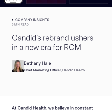
COMPANY INSIGHTS​​​​‌ ‍ ​‍​‍‌‍ ‌ ​‍‌‍‍‌‌‍‌ ‌‍‍‌‌‍ ‍​‍​‍​ ‍‍​‍​‍‌ ​ ‌‍​‌‌‍ ‍‌‍‍‌‌ ‌​‌ ‍‌​‍ ‍‌‍‍‌‌‍ ​‍​‍​‍ ​​‍​‍‌‍‍​‌ ​‍‌‍‌‌‌‍‌‍​‍​‍​ ‍‍​‍​‍‌‍‍​‌ ‌​‌ ‌​‌ ​​​ ‍‍​‍ ​‍ ‌‍ ​‌‍ ‌‍​ ‌‍​‌‌‍ ​‌‍‍​‌‍ ‌ ​ ‌ ‌​​ ‍‍​ ​ ​ ​ ​ ​ ​ ​ ​‍ ‌‍‍‌‌‍ ‍‌ ‌​‌‍‌‌‌‍ ‍‌ ‌​​‍ ‌‍‌‌‌‍‌​‌‍‍‌‌ ‌​​‍ ‌‍ ‌‌‍ ‌‍‌​‌‍‌‌​ ‌‌ ​​‌ ​‍‌‍‌‌‌ ​ ‌‍‌‌‌‍ ‍‌ ‌​‌‍​‌‌ ‌​‌‍‍‌‌‍ ‌‍ ‍​ ‍ ‌‍‍‌‌‍‌​​ ‌​ ​ ‌‍​‌​ ​‍​ ‍‌‌‍‌‍​ ​ ​ ‌‍‌‍​‍​‍ ‌‌‍‌‌​ ​‍​ ‌​‌‍​ ​‍ ‌​ ‌​​ ‌ ‌‍​‍​ ‌‌​‍ ‌‌‍​‍​ ‌‌​ ‍‌​ ‌‌​‍ ‌​ ​‌‌‍‌‍​ ‌‍​ ‍​​ ‌ ​ ‌‌‌‍​‍​ ‍‌​ ‍​‌‍‌‍‌‍‌‌​ ‌ ​ ‍ ‌ ‌​‌ ‍‌‌ ​​‌‍‌‌​ ‌‌‍​ ‌‍​‌‌ ‌​‌‍‌‌‌‍‌ ‌‍ ‌ ​‍‌ ‍‌​ ‍ ‌ ​​‌‍​‌‌ ‌​‌‍‍​​ ‌‌‍ ‍‌‍​‌‌‍ ‌‌‍‌‌​ ‌‍​‍‌‍​‌‌ ​ ‌‍‌‌‌‌‌‌‌ ​‍‌‍ ​​ ‌‌‍‍​‌ ‌​‌ ‌​‌ ​​​‍‌‌​ ​ ‌​​‌​‍‌‌​ ​‍‌​‌‍​‍‌‌​ ​‍‌​‌‍‌‍ ​‌‍ ‌‍​ ‌‍​‌‌‍ ​‌‍‍​‌‍ ‌ ​ ‌ ‌​​‍‌‌​ ​ ‌​​‌​ ​ ​ ​ ​ ​ ​ ​ ​‍‌‍‌‍‍‌‌‍‌​​ ‌​ ​ ‌‍​‌​ ​‍​ ‍‌‌‍‌‍​ ​ ​ ‌‍‌‍​‍​‍ ‌‌‍‌‌​ ​‍​ ‌​‌‍​ ​‍ ‌​ ‌​​ ‌ ‌‍​‍​ ‌‌​‍ ‌‌‍​‍​ ‌‌​ ‍‌​ ‌‌​‍ ‌​ ​‌‌‍‌‍​ ‌‍​ ‍​​ ‌ ​ ‌‌‌‍​‍​ ‍‌​ ‍​‌‍‌‍‌‍‌‌​ ‌ ​‍‌‍‌ ‌​‌ ‍‌‌ ​​‌‍‌‌​ ‌‌‍​ ‌‍​‌‌ ‌​‌‍‌‌‌‍‌ ‌‍ ‌ ​‍‌ ‍‌​‍‌‍‌ ​​‌‍​‌‌ ‌​‌‍‍​​ ‌‌‍ ‍‌‍​‌‌‍ ‌‌‍‌‌​‍‌‍‌ ​​‌‍‌‌‌ ​‍‌ ​ ‌ ​​‌‍‌‌‌‍​ ‌ ‌​‌‍‍‌‌ ‌‍‌‍‌‌​ ‌‌ ​​‌ ‌‌‌‍​‍‌‍ ​‌‍‍‌‌ ​ ‌‍‍​‌‍‌‌‌‍‌​​‍​‍‌ ‌
5 MIN READ
Candid’s rebrand ushers
in a new era for RCM​​​​‌ ‍ ​‍​‍‌‍ ‌ ​‍‌‍‍‌‌‍‌ ‌‍‍‌‌‍ ‍​‍​‍​ ‍‍​‍​‍‌ ​ ‌‍​‌‌‍ ‍‌‍‍‌‌ ‌​‌ ‍‌​‍ ‍‌‍‍‌‌‍ ​‍​‍​‍ ​​‍​‍‌‍‍​‌ ​‍‌‍‌‌‌‍‌‍​‍​‍​ ‍‍​‍​‍‌‍‍​‌ ‌​‌ ‌​‌ ​​​ ‍‍​‍ ​‍ ‌‍ ​‌‍ ‌‍​ ‌‍​‌‌‍ ​‌‍‍​‌‍ ‌ ​ ‌ ‌​​ ‍‍​ ​ ​ ​ ​ ​ ​ ​ ​‍ ‌‍‍‌‌‍ ‍‌ ‌​‌‍‌‌‌‍ ‍‌ ‌​​‍ ‌‍‌‌‌‍‌​‌‍‍‌‌ ‌​​‍ ‌‍ ‌‌‍ ‌‍‌​‌‍‌‌​ ‌‌ ​​‌ ​‍‌‍‌‌‌ ​ ‌‍‌‌‌‍ ‍‌ ‌​‌‍​‌‌ ‌​‌‍‍‌‌‍ ‌‍ ‍​ ‍ ‌‍‍‌‌‍‌​​ ‌​ ‌‍‌‍‌‍​ ‍​​ ​​​ ​‌‌‍‌‍​ ​‌‌‍​ ​‍ ‌‌‍​ ​ ‌‌‌‍​‌​ ​ ​‍ ‌​ ‌​​ ​​​ ‌‍​ ​​​‍ ‌​ ‍‌​ ‌‌‌‍​‌​ ​​​‍ ‌​ ‌‍​ ‌​​ ‌​​ ‌‌‌‍​‍​ ​‍​ ‌ ‌‍​‌​ ​‌​ ​‍​ ​‍‌‍​‌​ ‍ ‌ ‌​‌ ‍‌‌ ​​‌‍‌‌​ ‌‌‍​‍‌‍ ​‌‍ ‌‍‌ ‌‌​​‌‍ ‌ ​ ‌ ‌​​ ‍ ‌ ​​‌‍​‌‌ ‌​‌‍‍​​ ‌‌ ‌​‌‍‍‌‌ ‌​‌‍ ​‌‍‌‌​ ‌‍​‍‌‍​‌‌ ​ ‌‍‌‌‌‌‌‌‌ ​‍‌‍ ​​ ‌‌‍‍​‌ ‌​‌ ‌​‌ ​​​‍‌‌​ ​ ‌​​‌​‍‌‌​ ​‍‌​‌‍​‍‌‌​ ​‍‌​‌‍‌‍ ​‌‍ ‌‍​ ‌‍​‌‌‍ ​‌‍‍​‌‍ ‌ ​ ‌ ‌​​‍‌‌​ ​ ‌​​‌​ ​ ​ ​ ​ ​ ​ ​ ​‍‌‍‌‍‍‌‌‍‌​​ ‌​ ‌‍‌‍‌‍​ ‍​​ ​​​ ​‌‌‍‌‍​ ​‌‌‍​ ​‍ ‌‌‍​ ​ ‌‌‌‍​‌​ ​ ​‍ ‌​ ‌​​ ​​​ ‌‍​ ​​​‍ ‌​ ‍‌​ ‌‌‌‍​‌​ ​​​‍ ‌​ ‌‍​ ‌​​ ‌​​ ‌‌‌‍​‍​ ​‍​ ‌ ‌‍​‌​ ​‌​ ​‍​ ​‍‌‍​‌​‍‌‍‌ ‌​‌ ‍‌‌ ​​‌‍‌‌​ ‌‌‍​‍‌‍ ​‌‍ ‌‍‌ ‌‌​​‌‍ ‌ ​ ‌ ‌​​‍‌‍‌ ​​‌‍​‌‌ ‌​‌‍‍​​ ‌‌ ‌​‌‍‍‌‌ ‌​‌‍ ​‌‍‌‌​‍‌‍‌ ​​‌‍‌‌‌ ​‍‌ ​ ‌ ​​‌‍‌‌‌‍​ ‌ ‌​‌‍‍‌‌ ‌‍‌‍‌‌​ ‌‌ ​​‌ ‌‌‌‍​‍‌‍ ​‌‍‍‌‌ ​ ‌‍‍​‌‍‌‌‌‍‌​​‍​‍‌ ‌
Bethany Hale​​​​‌ ‍ ​‍​‍‌‍ ‌ ​‍‌‍‍‌‌‍‌ ‌‍‍‌‌‍ ‍​‍​‍​ ‍‍​‍​‍‌ ​ ‌‍​‌‌‍ ‍‌‍‍‌‌ ‌​‌ ‍‌​‍ ‍‌‍‍‌‌‍ ​‍​‍​‍ ​​‍​‍‌‍‍​‌ ​‍‌‍‌‌‌‍‌‍​‍​‍​ ‍‍​‍​‍‌‍‍​‌ ‌​‌ ‌​‌ ​​​ ‍‍​‍ ​‍ ‌‍ ​‌‍ ‌‍​ ‌‍​‌‌‍ ​‌‍‍​‌‍ ‌ ​ ‌ ‌​​ ‍‍​ ​ ​ ​ ​ ​ ​ ​ ​‍ ‌‍‍‌‌‍ ‍‌ ‌​‌‍‌‌‌‍ ‍‌ ‌​​‍ ‌‍‌‌‌‍‌​‌‍‍‌‌ ‌​​‍ ‌‍ ‌‌‍ ‌‍‌​‌‍‌‌​ ‌‌ ​​‌ ​‍‌‍‌‌‌ ​ ‌‍‌‌‌‍ ‍‌ ‌​‌‍​‌‌ ‌​‌‍‍‌‌‍ ‌‍ ‍​ ‍ ‌‍‍‌‌‍‌​​ ‌‌‍​‌‌‍‌‍‌‍​‍‌‍​‍​ ‌​‌‍​‍​ ​​​ ‌‍​‍ ‌‌‍‌​‌‍​‍​ ‌‌​ ‌ ​‍ ‌​ ‌​‌‍​‍‌‍​‍​ ​‍​‍ ‌‌‍​‍​ ​‌​ ‌​​ ​​​‍ ‌​ ​​​ ‍​​ ‍‌‌‍‌‌​ ​‌‌‍​‍‌‍​‍‌‍​ ​ ​​​ ​‍​ ‌​​ ​​​ ‍ ‌ ‌​‌ ‍‌‌ ​​‌‍‌‌​ ‌‌‍​‌‌ ‌‌‌ ‌​‌‍‍​‌‍ ‌ ​‍​ ‍ ‌ ​​‌‍​‌‌ ‌​‌‍‍​​ ‌‌‍ ‍‌‍​‌‌‍ ‌‌‍‌‌​ ‌‍​‍‌‍​‌‌ ​ ‌‍‌‌‌‌‌‌‌ ​‍‌‍ ​​ ‌‌‍‍​‌ ‌​‌ ‌​‌ ​​​‍‌‌​ ​ ‌​​‌​‍‌‌​ ​‍‌​‌‍​‍‌‌​ ​‍‌​‌‍‌‍ ​‌‍ ‌‍​ ‌‍​‌‌‍ ​‌‍‍​‌‍ ‌ ​ ‌ ‌​​‍‌‌​ ​ ‌​​‌​ ​ ​ ​ ​ ​ ​ ​ ​‍‌‍‌‍‍‌‌‍‌​​ ‌‌‍​‌‌‍‌‍‌‍​‍‌‍​‍​ ‌​‌‍​‍​ ​​​ ‌‍​‍ ‌‌‍‌​‌‍​‍​ ‌‌​ ‌ ​‍ ‌​ ‌​‌‍​‍‌‍​‍​ ​‍​‍ ‌‌‍​‍​ ​‌​ ‌​​ ​​​‍ ‌​ ​​​ ‍​​ ‍‌‌‍‌‌​ ​‌‌‍​‍‌‍​‍‌‍​ ​ ​​​ ​‍​ ‌​​ ​​​‍‌‍‌ ‌​‌ ‍‌‌ ​​‌‍‌‌​ ‌‌‍​‌‌ ‌‌‌ ‌​‌‍‍​‌‍ ‌ ​‍​‍‌‍‌ ​​‌‍​‌‌ ‌​‌‍‍​​ ‌‌‍ ‍‌‍​‌‌‍ ‌‌‍‌‌​‍‌‍‌ ​​‌‍‌‌‌ ​‍‌ ​ ‌ ​​‌‍‌‌‌‍​ ‌ ‌​‌‍‍‌‌ ‌‍‌‍‌‌​ ‌‌ ​​‌ ‌‌‌‍​‍‌‍ ​‌‍‍‌‌ ​ ‌‍‍​‌‍‌‌‌‍‌​​‍​‍‌ ‌
Chief Marketing Officer, Candid Health​​​​‌ ‍ ​‍​‍‌‍ ‌ ​‍‌‍‍‌‌‍‌ ‌‍‍‌‌‍ ‍​‍​‍​ ‍‍​‍​‍‌ ​ ‌‍​‌‌‍ ‍‌‍‍‌‌ ‌​‌ ‍‌​‍ ‍‌‍‍‌‌‍ ​‍​‍​‍ ​​‍​‍‌‍‍​‌ ​‍‌‍‌‌‌‍‌‍​‍​‍​ ‍‍​‍​‍‌‍‍​‌ ‌​‌ ‌​‌ ​​​ ‍‍​‍ ​‍ ‌‍ ​‌‍ ‌‍​ ‌‍​‌‌‍ ​‌‍‍​‌‍ ‌ ​ ‌ ‌​​ ‍‍​ ​ ​ ​ ​ ​ ​ ​ ​‍ ‌‍‍‌‌‍ ‍‌ ‌​‌‍‌‌‌‍ ‍‌ ‌​​‍ ‌‍‌‌‌‍‌​‌‍‍‌‌ ‌​​‍ ‌‍ ‌‌‍ ‌‍‌​‌‍‌‌​ ‌‌ ​​‌ ​‍‌‍‌‌‌ ​ ‌‍‌‌‌‍ ‍‌ ‌​‌‍​‌‌ ‌​‌‍‍‌‌‍ ‌‍ ‍​ ‍ ‌‍‍‌‌‍‌​​ ‌‌‍​‌‌‍‌‍‌‍​‍‌‍​‍​ ‌​‌‍​‍​ ​​​ ‌‍​‍ ‌‌‍‌​‌‍​‍​ ‌‌​ ‌ ​‍ ‌​ ‌​‌‍​‍‌‍​‍​ ​‍​‍ ‌‌‍​‍​ ​‌​ ‌​​ ​​​‍ ‌​ ​​​ ‍​​ ‍‌‌‍‌‌​ ​‌‌‍​‍‌‍​‍‌‍​ ​ ​​​ ​‍​ ‌​​ ​​​ ‍ ‌ ‌​‌ ‍‌‌ ​​‌‍‌‌​ ‌‌‍​‌‌ ‌‌‌ ‌​‌‍‍​‌‍ ‌ ​‍​ ‍ ‌ ​​‌‍​‌‌ ‌​‌‍‍​​ ‌‌ ‌​‌‍‍‌‌ ‌​‌‍ ​‌‍‌‌​ ‌‍​‍‌‍​‌‌ ​ ‌‍‌‌‌‌‌‌‌ ​‍‌‍ ​​ ‌‌‍‍​‌ ‌​‌ ‌​‌ ​​​‍‌‌​ ​ ‌​​‌​‍‌‌​ ​‍‌​‌‍​‍‌‌​ ​‍‌​‌‍‌‍ ​‌‍ ‌‍​ ‌‍​‌‌‍ ​‌‍‍​‌‍ ‌ ​ ‌ ‌​​‍‌‌​ ​ ‌​​‌​ ​ ​ ​ ​ ​ ​ ​ ​‍‌‍‌‍‍‌‌‍‌​​ ‌‌‍​‌‌‍‌‍‌‍​‍‌‍​‍​ ‌​‌‍​‍​ ​​​ ‌‍​‍ ‌‌‍‌​‌‍​‍​ ‌‌​ ‌ ​‍ ‌​ ‌​‌‍​‍‌‍​‍​ ​‍​‍ ‌‌‍​‍​ ​‌​ ‌​​ ​​​‍ ‌​ ​​​ ‍​​ ‍‌‌‍‌‌​ ​‌‌‍​‍‌‍​‍‌‍​ ​ ​​​ ​‍​ ‌​​ ​​​‍‌‍‌ ‌​‌ ‍‌‌ ​​‌‍‌‌​ ‌‌‍​‌‌ ‌‌‌ ‌​‌‍‍​‌‍ ‌ ​‍​‍‌‍‌ ​​‌‍​‌‌ ‌​‌‍‍​​ ‌‌ ‌​‌‍‍‌‌ ‌​‌‍ ​‌‍‌‌​‍‌‍‌ ​​‌‍‌‌‌ ​‍‌ ​ ‌ ​​‌‍‌‌‌‍​ ‌ ‌​‌‍‍‌‌ ‌‍‌‍‌‌​ ‌‌ ​​‌ ‌‌‌‍​‍‌‍ ​‌‍‍‌‌ ​ ‌‍‍​‌‍‌‌‌‍‌​​‍​‍‌ ‌
At Candid Health, we believe in constant