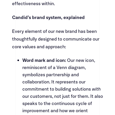
effectiveness within.​​​​‌ ‍ ​‍​‍‌‍ ‌ ​‍‌‍‍‌‌‍‌ ‌‍‍‌‌‍ ‍​‍​‍​ ‍‍​‍​‍‌ ​ ‌‍​‌‌‍ ‍‌‍‍‌‌ ‌​‌ ‍‌​‍ ‍‌‍‍‌‌‍ ​‍​‍​‍ ​​‍​‍‌‍‍​‌ ​‍‌‍‌‌‌‍‌‍​‍​‍​ ‍‍​‍​‍‌‍‍​‌ ‌​‌ ‌​‌ ​​​ ‍‍​‍ ​‍ ‌‍ ​‌‍ ‌‍​ ‌‍​‌‌‍ ​‌‍‍​‌‍ ‌ ​ ‌ ‌​​ ‍‍​ ​ ​ ​ ​ ​ ​ ​ ​‍ ‌‍‍‌‌‍ ‍‌ ‌​‌‍‌‌‌‍ ‍‌ ‌​​‍ ‌‍‌‌‌‍‌​‌‍‍‌‌ ‌​​‍ ‌‍ ‌‌‍ ‌‍‌​‌‍‌‌​ ‌‌ ​​‌ ​‍‌‍‌‌‌ ​ ‌‍‌‌‌‍ ‍‌ ‌​‌‍​‌‌ ‌​‌‍‍‌‌‍ ‌‍ ‍​ ‍ ‌‍‍‌‌‍‌​​ ‌​ ‌‍‌‍‌‍​ ‍​​ ​​​ ​‌‌‍‌‍​ ​‌‌‍​ ​‍ ‌‌‍​ ​ ‌‌‌‍​‌​ ​ ​‍ ‌​ ‌​​ ​​​ ‌‍​ ​​​‍ ‌​ ‍‌​ ‌‌‌‍​‌​ ​​​‍ ‌​ ‌‍​ ‌​​ ‌​​ ‌‌‌‍​‍​ ​‍​ ‌ ‌‍​‌​ ​‌​ ​‍​ ​‍‌‍​‌​ ‍ ‌ ‌​‌ ‍‌‌ ​​‌‍‌‌​ ‌‌‍​‍‌‍ ​‌‍ ‌‍‌ ‌‌​​‌‍ ‌ ​ ‌ ‌​​ ‍ ‌ ​​‌‍​‌‌ ‌​‌‍‍​​ ‌‌‍​ ‌‍ ‌‍ ‍‌ ‌​‌‍‌‌‌‍ ‍‌ ‌​​‍‌‌​ ‌‌‌​​‍‌‌ ‌‍‍ ‌‍‌‌‌ ‍‌​‍‌‌​ ​ ‌​‌​​‍‌‌​ ​ ‌​‌​​‍‌‌​ ​‍​ ​‍‌‍‌‍‌‍‌‍​ ‍‌‌‍‌​‌‍‌‍‌‍‌‍​ ‌ ​ ​​​ ​‌​ ‌‍​ ‍‌‌‍‌​​‍‌‌​ ​‍​ ​‍​‍‌‌​ ‌‌‌​‌​​‍ ‍‌‍​ ‌‍‍​‌‍‍‌‌‍ ​‌‍‌​‌ ​‍‌‍‌‌‌‍ ‍​‍‌‌​ ‌‌‌​​‍‌‌ ‌‍‍ ‌‍‌‌‌ ‍‌​‍‌‌​ ​ ‌​‌​​‍‌‌​ ​ ‌​‌​​‍‌‌​ ​‍​ ​‍‌‍‌​​ ‌​​ ​‌​ ​‍​ ‌‌​ ​ ​ ‌‌​ ‍​​ ​​​ ‌‍​ ‍​​ ‌​​‍‌‌​ ​‍​ ​‍​‍‌‌​ ‌‌‌​‌​​‍ ‍‌ ‌​‌‍‌‌‌ ‍​‌ ‌​​ ‌‍​‍‌‍​‌‌ ​ ‌‍‌‌‌‌‌‌‌ ​‍‌‍ ​​ ‌‌‍‍​‌ ‌​‌ ‌​‌ ​​​‍‌‌​ ​ ‌​​‌​‍‌‌​ ​‍‌​‌‍​‍‌‌​ ​‍‌​‌‍‌‍ ​‌‍ ‌‍​ ‌‍​‌‌‍ ​‌‍‍​‌‍ ‌ ​ ‌ ‌​​‍‌‌​ ​ ‌​​‌​ ​ ​ ​ ​ ​ ​ ​ ​‍‌‍‌‍‍‌‌‍‌​​ ‌​ ‌‍‌‍‌‍​ ‍​​ ​​​ ​‌‌‍‌‍​ ​‌‌‍​ ​‍ ‌‌‍​ ​ ‌‌‌‍​‌​ ​ ​‍ ‌​ ‌​​ ​​​ ‌‍​ ​​​‍ ‌​ ‍‌​ ‌‌‌‍​‌​ ​​​‍ ‌​ ‌‍​ ‌​​ ‌​​ ‌‌‌‍​‍​ ​‍​ ‌ ‌‍​‌​ ​‌​ ​‍​ ​‍‌‍​‌​‍‌‍‌ ‌​‌ ‍‌‌ ​​‌‍‌‌​ ‌‌‍​‍‌‍ ​‌‍ ‌‍‌ ‌‌​​‌‍ ‌ ​ ‌ ‌​​‍‌‍‌ ​​‌‍​‌‌ ‌​‌‍‍​​ ‌‌‍​ ‌‍ ‌‍ ‍‌ ‌​‌‍‌‌‌‍ ‍‌ ‌​​‍‌‌​ ‌‌‌​​‍‌‌ ‌‍‍ ‌‍‌‌‌ ‍‌​‍‌‌​ ​ ‌​‌​​‍‌‌​ ​ ‌​‌​​‍‌‌​ ​‍​ ​‍‌‍‌‍‌‍‌‍​ ‍‌‌‍‌​‌‍‌‍‌‍‌‍​ ‌ ​ ​​​ ​‌​ ‌‍​ ‍‌‌‍‌​​‍‌‌​ ​‍​ ​‍​‍‌‌​ ‌‌‌​‌​​‍ ‍‌‍​ ‌‍‍​‌‍‍‌‌‍ ​‌‍‌​‌ ​‍‌‍‌‌‌‍ ‍​‍‌‌​ ‌‌‌​​‍‌‌ ‌‍‍ ‌‍‌‌‌ ‍‌​‍‌‌​ ​ ‌​‌​​‍‌‌​ ​ ‌​‌​​‍‌‌​ ​‍​ ​‍‌‍‌​​ ‌​​ ​‌​ ​‍​ ‌‌​ ​ ​ ‌‌​ ‍​​ ​​​ ‌‍​ ‍​​ ‌​​‍‌‌​ ​‍​ ​‍​‍‌‌​ ‌‌‌​‌​​‍ ‍‌ ‌​‌‍‌‌‌ ‍​‌ ‌​​‍‌‍‌ ​​‌‍‌‌‌ ​‍‌ ​ ‌ ​​‌‍‌‌‌‍​ ‌ ‌​‌‍‍‌‌ ‌‍‌‍‌‌​ ‌‌ ​​‌ ‌‌‌‍​‍‌‍ ​‌‍‍‌‌ ​ ‌‍‍​‌‍‌‌‌‍‌​​‍​‍‌ ‌
Candid’s brand system, explained​​​​‌ ‍ ​‍​‍‌‍ ‌ ​‍‌‍‍‌‌‍‌ ‌‍‍‌‌‍ ‍​‍​‍​ ‍‍​‍​‍‌ ​ ‌‍​‌‌‍ ‍‌‍‍‌‌ ‌​‌ ‍‌​‍ ‍‌‍‍‌‌‍ ​‍​‍​‍ ​​‍​‍‌‍‍​‌ ​‍‌‍‌‌‌‍‌‍​‍​‍​ ‍‍​‍​‍‌‍‍​‌ ‌​‌ ‌​‌ ​​​ ‍‍​‍ ​‍ ‌‍ ​‌‍ ‌‍​ ‌‍​‌‌‍ ​‌‍‍​‌‍ ‌ ​ ‌ ‌​​ ‍‍​ ​ ​ ​ ​ ​ ​ ​ ​‍ ‌‍‍‌‌‍ ‍‌ ‌​‌‍‌‌‌‍ ‍‌ ‌​​‍ ‌‍‌‌‌‍‌​‌‍‍‌‌ ‌​​‍ ‌‍ ‌‌‍ ‌‍‌​‌‍‌‌​ ‌‌ ​​‌ ​‍‌‍‌‌‌ ​ ‌‍‌‌‌‍ ‍‌ ‌​‌‍​‌‌ ‌​‌‍‍‌‌‍ ‌‍ ‍​ ‍ ‌‍‍‌‌‍‌​​ ‌​ ‌‍‌‍‌‍​ ‍​​ ​​​ ​‌‌‍‌‍​ ​‌‌‍​ ​‍ ‌‌‍​ ​ ‌‌‌‍​‌​ ​ ​‍ ‌​ ‌​​ ​​​ ‌‍​ ​​​‍ ‌​ ‍‌​ ‌‌‌‍​‌​ ​​​‍ ‌​ ‌‍​ ‌​​ ‌​​ ‌‌‌‍​‍​ ​‍​ ‌ ‌‍​‌​ ​‌​ ​‍​ ​‍‌‍​‌​ ‍ ‌ ‌​‌ ‍‌‌ ​​‌‍‌‌​ ‌‌‍​‍‌‍ ​‌‍ ‌‍‌ ‌‌​​‌‍ ‌ ​ ‌ ‌​​ ‍ ‌ ​​‌‍​‌‌ ‌​‌‍‍​​ ‌‌‍​ ‌‍ ‌‍ ‍‌ ‌​‌‍‌‌‌‍ ‍‌ ‌​​‍‌‌​ ‌‌‌​​‍‌‌ ‌‍‍ ‌‍‌‌‌ ‍‌​‍‌‌​ ​ ‌​‌​​‍‌‌​ ​ ‌​‌​​‍‌‌​ ​‍​ ​‍​ ‌ ‌‍‌​​ ‍‌​ ‌ ​ ​‍​ ‍‌‌‍​‌​ ‌ ​ ​‍‌‍‌‍​ ​​​ ​ ​‍‌‌​ ​‍​ ​‍​‍‌‌​ ‌‌‌​‌​​‍ ‍‌‍​ ‌‍‍​‌‍‍‌‌‍ ​‌‍‌​‌ ​‍‌‍‌‌‌‍ ‍​‍‌‌​ ‌‌‌​​‍‌‌ ‌‍‍ ‌‍‌‌‌ ‍‌​‍‌‌​ ​ ‌​‌​​‍‌‌​ ​ ‌​‌​​‍‌‌​ ​‍​ ​‍‌‍​ ​ ​ ​ ‍​‌‍‌‍​ ​ ​ ‍​​ ‌‍‌‍​‍​ ‌‍​ ‍​‌‍​‌‌‍​‍​‍‌‌​ ​‍​ ​‍​‍‌‌​ ‌‌‌​‌​​‍ ‍‌ ‌​‌‍‌‌‌ ‍​‌ ‌​​ ‌‍​‍‌‍​‌‌ ​ ‌‍‌‌‌‌‌‌‌ ​‍‌‍ ​​ ‌‌‍‍​‌ ‌​‌ ‌​‌ ​​​‍‌‌​ ​ ‌​​‌​‍‌‌​ ​‍‌​‌‍​‍‌‌​ ​‍‌​‌‍‌‍ ​‌‍ ‌‍​ ‌‍​‌‌‍ ​‌‍‍​‌‍ ‌ ​ ‌ ‌​​‍‌‌​ ​ ‌​​‌​ ​ ​ ​ ​ ​ ​ ​ ​‍‌‍‌‍‍‌‌‍‌​​ ‌​ ‌‍‌‍‌‍​ ‍​​ ​​​ ​‌‌‍‌‍​ ​‌‌‍​ ​‍ ‌‌‍​ ​ ‌‌‌‍​‌​ ​ ​‍ ‌​ ‌​​ ​​​ ‌‍​ ​​​‍ ‌​ ‍‌​ ‌‌‌‍​‌​ ​​​‍ ‌​ ‌‍​ ‌​​ ‌​​ ‌‌‌‍​‍​ ​‍​ ‌ ‌‍​‌​ ​‌​ ​‍​ ​‍‌‍​‌​‍‌‍‌ ‌​‌ ‍‌‌ ​​‌‍‌‌​ ‌‌‍​‍‌‍ ​‌‍ ‌‍‌ ‌‌​​‌‍ ‌ ​ ‌ ‌​​‍‌‍‌ ​​‌‍​‌‌ ‌​‌‍‍​​ ‌‌‍​ ‌‍ ‌‍ ‍‌ ‌​‌‍‌‌‌‍ ‍‌ ‌​​‍‌‌​ ‌‌‌​​‍‌‌ ‌‍‍ ‌‍‌‌‌ ‍‌​‍‌‌​ ​ ‌​‌​​‍‌‌​ ​ ‌​‌​​‍‌‌​ ​‍​ ​‍​ ‌ ‌‍‌​​ ‍‌​ ‌ ​ ​‍​ ‍‌‌‍​‌​ ‌ ​ ​‍‌‍‌‍​ ​​​ ​ ​‍‌‌​ ​‍​ ​‍​‍‌‌​ ‌‌‌​‌​​‍ ‍‌‍​ ‌‍‍​‌‍‍‌‌‍ ​‌‍‌​‌ ​‍‌‍‌‌‌‍ ‍​‍‌‌​ ‌‌‌​​‍‌‌ ‌‍‍ ‌‍‌‌‌ ‍‌​‍‌‌​ ​ ‌​‌​​‍‌‌​ ​ ‌​‌​​‍‌‌​ ​‍​ ​‍‌‍​ ​ ​ ​ ‍​‌‍‌‍​ ​ ​ ‍​​ ‌‍‌‍​‍​ ‌‍​ ‍​‌‍​‌‌‍​‍​‍‌‌​ ​‍​ ​‍​‍‌‌​ ‌‌‌​‌​​‍ ‍‌ ‌​‌‍‌‌‌ ‍​‌ ‌​​‍‌‍‌ ​​‌‍‌‌‌ ​‍‌ ​ ‌ ​​‌‍‌‌‌‍​ ‌ ‌​‌‍‍‌‌ ‌‍‌‍‌‌​ ‌‌ ​​‌ ‌‌‌‍​‍‌‍ ​‌‍‍‌‌ ​ ‌‍‍​‌‍‌‌‌‍‌​​‍​‍‌ ‌
Every element of our new brand has been
thoughtfully designed to communicate our
core values and approach:​​​​‌ ‍ ​‍​‍‌‍ ‌ ​‍‌‍‍‌‌‍‌ ‌‍‍‌‌‍ ‍​‍​‍​ ‍‍​‍​‍‌ ​ ‌‍​‌‌‍ ‍‌‍‍‌‌ ‌​‌ ‍‌​‍ ‍‌‍‍‌‌‍ ​‍​‍​‍ ​​‍​‍‌‍‍​‌ ​‍‌‍‌‌‌‍‌‍​‍​‍​ ‍‍​‍​‍‌‍‍​‌ ‌​‌ ‌​‌ ​​​ ‍‍​‍ ​‍ ‌‍ ​‌‍ ‌‍​ ‌‍​‌‌‍ ​‌‍‍​‌‍ ‌ ​ ‌ ‌​​ ‍‍​ ​ ​ ​ ​ ​ ​ ​ ​‍ ‌‍‍‌‌‍ ‍‌ ‌​‌‍‌‌‌‍ ‍‌ ‌​​‍ ‌‍‌‌‌‍‌​‌‍‍‌‌ ‌​​‍ ‌‍ ‌‌‍ ‌‍‌​‌‍‌‌​ ‌‌ ​​‌ ​‍‌‍‌‌‌ ​ ‌‍‌‌‌‍ ‍‌ ‌​‌‍​‌‌ ‌​‌‍‍‌‌‍ ‌‍ ‍​ ‍ ‌‍‍‌‌‍‌​​ ‌​ ‌‍‌‍‌‍​ ‍​​ ​​​ ​‌‌‍‌‍​ ​‌‌‍​ ​‍ ‌‌‍​ ​ ‌‌‌‍​‌​ ​ ​‍ ‌​ ‌​​ ​​​ ‌‍​ ​​​‍ ‌​ ‍‌​ ‌‌‌‍​‌​ ​​​‍ ‌​ ‌‍​ ‌​​ ‌​​ ‌‌‌‍​‍​ ​‍​ ‌ ‌‍​‌​ ​‌​ ​‍​ ​‍‌‍​‌​ ‍ ‌ ‌​‌ ‍‌‌ ​​‌‍‌‌​ ‌‌‍​‍‌‍ ​‌‍ ‌‍‌ ‌‌​​‌‍ ‌ ​ ‌ ‌​​ ‍ ‌ ​​‌‍​‌‌ ‌​‌‍‍​​ ‌‌‍​ ‌‍ ‌‍ ‍‌ ‌​‌‍‌‌‌‍ ‍‌ ‌​​‍‌‌​ ‌‌‌​​‍‌‌ ‌‍‍ ‌‍‌‌‌ ‍‌​‍‌‌​ ​ ‌​‌​​‍‌‌​ ​ ‌​‌​​‍‌‌​ ​‍​ ​‍‌‍‌‍​ ‌‍​ ​‌​ ​‍​ ‌‍​ ​​​ ​​​ ‌‌​ ‌‍​ ‍‌​ ‌‍‌‍‌‍​‍‌‌​ ​‍​ ​‍​‍‌‌​ ‌‌‌​‌​​‍ ‍‌‍​ ‌‍‍​‌‍‍‌‌‍ ​‌‍‌​‌ ​‍‌‍‌‌‌‍ ‍​‍‌‌​ ‌‌‌​​‍‌‌ ‌‍‍ ‌‍‌‌‌ ‍‌​‍‌‌​ ​ ‌​‌​​‍‌‌​ ​ ‌​‌​​‍‌‌​ ​‍​ ​‍‌‍​ ​ ​‌‌‍​‍​ ‍​​ ‌‌​ ‌‍‌‍​‌​ ‌​‌‍‌​‌‍​‍‌‍​ ​ ‌‍​‍‌‌​ ​‍​ ​‍​‍‌‌​ ‌‌‌​‌​​‍ ‍‌ ‌​‌‍‌‌‌ ‍​‌ ‌​​ ‌‍​‍‌‍​‌‌ ​ ‌‍‌‌‌‌‌‌‌ ​‍‌‍ ​​ ‌‌‍‍​‌ ‌​‌ ‌​‌ ​​​‍‌‌​ ​ ‌​​‌​‍‌‌​ ​‍‌​‌‍​‍‌‌​ ​‍‌​‌‍‌‍ ​‌‍ ‌‍​ ‌‍​‌‌‍ ​‌‍‍​‌‍ ‌ ​ ‌ ‌​​‍‌‌​ ​ ‌​​‌​ ​ ​ ​ ​ ​ ​ ​ ​‍‌‍‌‍‍‌‌‍‌​​ ‌​ ‌‍‌‍‌‍​ ‍​​ ​​​ ​‌‌‍‌‍​ ​‌‌‍​ ​‍ ‌‌‍​ ​ ‌‌‌‍​‌​ ​ ​‍ ‌​ ‌​​ ​​​ ‌‍​ ​​​‍ ‌​ ‍‌​ ‌‌‌‍​‌​ ​​​‍ ‌​ ‌‍​ ‌​​ ‌​​ ‌‌‌‍​‍​ ​‍​ ‌ ‌‍​‌​ ​‌​ ​‍​ ​‍‌‍​‌​‍‌‍‌ ‌​‌ ‍‌‌ ​​‌‍‌‌​ ‌‌‍​‍‌‍ ​‌‍ ‌‍‌ ‌‌​​‌‍ ‌ ​ ‌ ‌​​‍‌‍‌ ​​‌‍​‌‌ ‌​‌‍‍​​ ‌‌‍​ ‌‍ ‌‍ ‍‌ ‌​‌‍‌‌‌‍ ‍‌ ‌​​‍‌‌​ ‌‌‌​​‍‌‌ ‌‍‍ ‌‍‌‌‌ ‍‌​‍‌‌​ ​ ‌​‌​​‍‌‌​ ​ ‌​‌​​‍‌‌​ ​‍​ ​‍‌‍‌‍​ ‌‍​ ​‌​ ​‍​ ‌‍​ ​​​ ​​​ ‌‌​ ‌‍​ ‍‌​ ‌‍‌‍‌‍​‍‌‌​ ​‍​ ​‍​‍‌‌​ ‌‌‌​‌​​‍ ‍‌‍​ ‌‍‍​‌‍‍‌‌‍ ​‌‍‌​‌ ​‍‌‍‌‌‌‍ ‍​‍‌‌​ ‌‌‌​​‍‌‌ ‌‍‍ ‌‍‌‌‌ ‍‌​‍‌‌​ ​ ‌​‌​​‍‌‌​ ​ ‌​‌​​‍‌‌​ ​‍​ ​‍‌‍​ ​ ​‌‌‍​‍​ ‍​​ ‌‌​ ‌‍‌‍​‌​ ‌​‌‍‌​‌‍​‍‌‍​ ​ ‌‍​‍‌‌​ ​‍​ ​‍​‍‌‌​ ‌‌‌​‌​​‍ ‍‌ ‌​‌‍‌‌‌ ‍​‌ ‌​​‍‌‍‌ ​​‌‍‌‌‌ ​‍‌ ​ ‌ ​​‌‍‌‌‌‍​ ‌ ‌​‌‍‍‌‌ ‌‍‌‍‌‌​ ‌‌ ​​‌ ‌‌‌‍​‍‌‍ ​‌‍‍‌‌ ​ ‌‍‍​‌‍‌‌‌‍‌​​‍​‍‌ ‌
Word mark and icon:​​​​‌ ‍ ​‍​‍‌‍ ‌ ​‍‌‍‍‌‌‍‌ ‌‍‍‌‌‍ ‍​‍​‍​ ‍‍​‍​‍‌ ​ ‌‍​‌‌‍ ‍‌‍‍‌‌ ‌​‌ ‍‌​‍ ‍‌‍‍‌‌‍ ​‍​‍​‍ ​​‍​‍‌‍‍​‌ ​‍‌‍‌‌‌‍‌‍​‍​‍​ ‍‍​‍​‍‌‍‍​‌ ‌​‌ ‌​‌ ​​​ ‍‍​‍ ​‍ ‌‍ ​‌‍ ‌‍​ ‌‍​‌‌‍ ​‌‍‍​‌‍ ‌ ​ ‌ ‌​​ ‍‍​ ​ ​ ​ ​ ​ ​ ​ ​‍ ‌‍‍‌‌‍ ‍‌ ‌​‌‍‌‌‌‍ ‍‌ ‌​​‍ ‌‍‌‌‌‍‌​‌‍‍‌‌ ‌​​‍ ‌‍ ‌‌‍ ‌‍‌​‌‍‌‌​ ‌‌ ​​‌ ​‍‌‍‌‌‌ ​ ‌‍‌‌‌‍ ‍‌ ‌​‌‍​‌‌ ‌​‌‍‍‌‌‍ ‌‍ ‍​ ‍ ‌‍‍‌‌‍‌​​ ‌​ ‌‍‌‍‌‍​ ‍​​ ​​​ ​‌‌‍‌‍​ ​‌‌‍​ ​‍ ‌‌‍​ ​ ‌‌‌‍​‌​ ​ ​‍ ‌​ ‌​​ ​​​ ‌‍​ ​​​‍ ‌​ ‍‌​ ‌‌‌‍​‌​ ​​​‍ ‌​ ‌‍​ ‌​​ ‌​​ ‌‌‌‍​‍​ ​‍​ ‌ ‌‍​‌​ ​‌​ ​‍​ ​‍‌‍​‌​ ‍ ‌ ‌​‌ ‍‌‌ ​​‌‍‌‌​ ‌‌‍​‍‌‍ ​‌‍ ‌‍‌ ‌‌​​‌‍ ‌ ​ ‌ ‌​​ ‍ ‌ ​​‌‍​‌‌ ‌​‌‍‍​​ ‌‌‍​ ‌‍ ‌‍ ‍‌ ‌​‌‍‌‌‌‍ ‍‌ ‌​​‍‌‌​ ‌‌‌​​‍‌‌ ‌‍‍ ‌‍‌‌‌ ‍‌​‍‌‌​ ​ ‌​‌​​‍‌‌​ ​ ‌​‌​​‍‌‌​ ​‍​ ​‍‌‍‌‌‌‍‌‌‌‍‌​​ ​​‌‍​‌‌‍‌‍​ ​‍​ ‍‌​ ‌‌‌‍‌‍‌‍​‍​ ​‌​‍‌‌​ ​‍​ ​‍​‍‌‌​ ‌‌‌​‌​​‍ ‍‌‍​ ‌‍‍​‌‍‍‌‌‍ ​‌‍‌​‌ ​‍‌‍‌‌‌‍ ‍​‍‌‌​ ‌‌‌​​‍‌‌ ‌‍‍ ‌‍‌‌‌ ‍‌​‍‌‌​ ​ ‌​‌​​‍‌‌​ ​ ‌​‌​​‍‌‌​ ​‍​ ​‍‌‍​‌​ ‌​​ ​​​ ‌ ‌‍​‍​ ​ ‌‍‌‌‌‍​ ‌‍‌​​ ‌‍​ ‌​​ ‌ ​‍‌‌​ ​‍​ ​‍​‍‌‌​ ‌‌‌​‌​​‍ ‍‌ ‌​‌‍‌‌‌ ‍​‌ ‌​​ ‌‍​‍‌‍​‌‌ ​ ‌‍‌‌‌‌‌‌‌ ​‍‌‍ ​​ ‌‌‍‍​‌ ‌​‌ ‌​‌ ​​​‍‌‌​ ​ ‌​​‌​‍‌‌​ ​‍‌​‌‍​‍‌‌​ ​‍‌​‌‍‌‍ ​‌‍ ‌‍​ ‌‍​‌‌‍ ​‌‍‍​‌‍ ‌ ​ ‌ ‌​​‍‌‌​ ​ ‌​​‌​ ​ ​ ​ ​ ​ ​ ​ ​‍‌‍‌‍‍‌‌‍‌​​ ‌​ ‌‍‌‍‌‍​ ‍​​ ​​​ ​‌‌‍‌‍​ ​‌‌‍​ ​‍ ‌‌‍​ ​ ‌‌‌‍​‌​ ​ ​‍ ‌​ ‌​​ ​​​ ‌‍​ ​​​‍ ‌​ ‍‌​ ‌‌‌‍​‌​ ​​​‍ ‌​ ‌‍​ ‌​​ ‌​​ ‌‌‌‍​‍​ ​‍​ ‌ ‌‍​‌​ ​‌​ ​‍​ ​‍‌‍​‌​‍‌‍‌ ‌​‌ ‍‌‌ ​​‌‍‌‌​ ‌‌‍​‍‌‍ ​‌‍ ‌‍‌ ‌‌​​‌‍ ‌ ​ ‌ ‌​​‍‌‍‌ ​​‌‍​‌‌ ‌​‌‍‍​​ ‌‌‍​ ‌‍ ‌‍ ‍‌ ‌​‌‍‌‌‌‍ ‍‌ ‌​​‍‌‌​ ‌‌‌​​‍‌‌ ‌‍‍ ‌‍‌‌‌ ‍‌​‍‌‌​ ​ ‌​‌​​‍‌‌​ ​ ‌​‌​​‍‌‌​ ​‍​ ​‍‌‍‌‌‌‍‌‌‌‍‌​​ ​​‌‍​‌‌‍‌‍​ ​‍​ ‍‌​ ‌‌‌‍‌‍‌‍​‍​ ​‌​‍‌‌​ ​‍​ ​‍​‍‌‌​ ‌‌‌​‌​​‍ ‍‌‍​ ‌‍‍​‌‍‍‌‌‍ ​‌‍‌​‌ ​‍‌‍‌‌‌‍ ‍​‍‌‌​ ‌‌‌​​‍‌‌ ‌‍‍ ‌‍‌‌‌ ‍‌​‍‌‌​ ​ ‌​‌​​‍‌‌​ ​ ‌​‌​​‍‌‌​ ​‍​ ​‍‌‍​‌​ ‌​​ ​​​ ‌ ‌‍​‍​ ​ ‌‍‌‌‌‍​ ‌‍‌​​ ‌‍​ ‌​​ ‌ ​‍‌‌​ ​‍​ ​‍​‍‌‌​ ‌‌‌​‌​​‍ ‍‌ ‌​‌‍‌‌‌ ‍​‌ ‌​​‍‌‍‌ ​​‌‍‌‌‌ ​‍‌ ​ ‌ ​​‌‍‌‌‌‍​ ‌ ‌​‌‍‍‌‌ ‌‍‌‍‌‌​ ‌‌ ​​‌ ‌‌‌‍​‍‌‍ ​‌‍‍‌‌ ​ ‌‍‍​‌‍‌‌‌‍‌​​‍​‍‌ ‌
Our new icon,
reminiscent of a Venn diagram,
symbolizes partnership and
collaboration. It represents our
commitment to building solutions ​​​​‌ ‍ ​‍​‍‌‍ ‌ ​‍‌‍‍‌‌‍‌ ‌‍‍‌‌‍ ‍​‍​‍​ ‍‍​‍​‍‌ ​ ‌‍​‌‌‍ ‍‌‍‍‌‌ ‌​‌ ‍‌​‍ ‍‌‍‍‌‌‍ ​‍​‍​‍ ​​‍​‍‌‍‍​‌ ​‍‌‍‌‌‌‍‌‍​‍​‍​ ‍‍​‍​‍‌‍‍​‌ ‌​‌ ‌​‌ ​​​ ‍‍​‍ ​‍ ‌‍ ​‌‍ ‌‍​ ‌‍​‌‌‍ ​‌‍‍​‌‍ ‌ ​ ‌ ‌​​ ‍‍​ ​ ​ ​ ​ ​ ​ ​ ​‍ ‌‍‍‌‌‍ ‍‌ ‌​‌‍‌‌‌‍ ‍‌ ‌​​‍ ‌‍‌‌‌‍‌​‌‍‍‌‌ ‌​​‍ ‌‍ ‌‌‍ ‌‍‌​‌‍‌‌​ ‌‌ ​​‌ ​‍‌‍‌‌‌ ​ ‌‍‌‌‌‍ ‍‌ ‌​‌‍​‌‌ ‌​‌‍‍‌‌‍ ‌‍ ‍​ ‍ ‌‍‍‌‌‍‌​​ ‌​ ‌‍‌‍‌‍​ ‍​​ ​​​ ​‌‌‍‌‍​ ​‌‌‍​ ​‍ ‌‌‍​ ​ ‌‌‌‍​‌​ ​ ​‍ ‌​ ‌​​ ​​​ ‌‍​ ​​​‍ ‌​ ‍‌​ ‌‌‌‍​‌​ ​​​‍ ‌​ ‌‍​ ‌​​ ‌​​ ‌‌‌‍​‍​ ​‍​ ‌ ‌‍​‌​ ​‌​ ​‍​ ​‍‌‍​‌​ ‍ ‌ ‌​‌ ‍‌‌ ​​‌‍‌‌​ ‌‌‍​‍‌‍ ​‌‍ ‌‍‌ ‌‌​​‌‍ ‌ ​ ‌ ‌​​ ‍ ‌ ​​‌‍​‌‌ ‌​‌‍‍​​ ‌‌‍​ ‌‍ ‌‍ ‍‌ ‌​‌‍‌‌‌‍ ‍‌ ‌​​‍‌‌​ ‌‌‌​​‍‌‌ ‌‍‍ ‌‍‌‌‌ ‍‌​‍‌‌​ ​ ‌​‌​​‍‌‌​ ​ ‌​‌​​‍‌‌​ ​‍​ ​‍‌‍‌‌‌‍‌‌‌‍‌​​ ​​‌‍​‌‌‍‌‍​ ​‍​ ‍‌​ ‌‌‌‍‌‍‌‍​‍​ ​‌​‍‌‌​ ​‍​ ​‍​‍‌‌​ ‌‌‌​‌​​‍ ‍‌‍​ ‌‍‍​‌‍‍‌‌‍ ​‌‍‌​‌ ​‍‌‍‌‌‌‍ ‍​‍‌‌​ ‌‌‌​​‍‌‌ ‌‍‍ ‌‍‌‌‌ ‍‌​‍‌‌​ ​ ‌​‌​​‍‌‌​ ​ ‌​‌​​‍‌‌​ ​‍​ ​‍‌‍‌‍​ ‍​​ ​‍‌‍‌​‌‍‌‍​ ‌ ‌‍​ ‌‍‌​‌‍​‌‌‍‌‍​ ‌​​ ‌‍​‍‌‌​ ​‍​ ​‍​‍‌‌​ ‌‌‌​‌​​‍ ‍‌ ‌​‌‍‌‌‌ ‍​‌ ‌​​ ‌‍​‍‌‍​‌‌ ​ ‌‍‌‌‌‌‌‌‌ ​‍‌‍ ​​ ‌‌‍‍​‌ ‌​‌ ‌​‌ ​​​‍‌‌​ ​ ‌​​‌​‍‌‌​ ​‍‌​‌‍​‍‌‌​ ​‍‌​‌‍‌‍ ​‌‍ ‌‍​ ‌‍​‌‌‍ ​‌‍‍​‌‍ ‌ ​ ‌ ‌​​‍‌‌​ ​ ‌​​‌​ ​ ​ ​ ​ ​ ​ ​ ​‍‌‍‌‍‍‌‌‍‌​​ ‌​ ‌‍‌‍‌‍​ ‍​​ ​​​ ​‌‌‍‌‍​ ​‌‌‍​ ​‍ ‌‌‍​ ​ ‌‌‌‍​‌​ ​ ​‍ ‌​ ‌​​ ​​​ ‌‍​ ​​​‍ ‌​ ‍‌​ ‌‌‌‍​‌​ ​​​‍ ‌​ ‌‍​ ‌​​ ‌​​ ‌‌‌‍​‍​ ​‍​ ‌ ‌‍​‌​ ​‌​ ​‍​ ​‍‌‍​‌​‍‌‍‌ ‌​‌ ‍‌‌ ​​‌‍‌‌​ ‌‌‍​‍‌‍ ​‌‍ ‌‍‌ ‌‌​​‌‍ ‌ ​ ‌ ‌​​‍‌‍‌ ​​‌‍​‌‌ ‌​‌‍‍​​ ‌‌‍​ ‌‍ ‌‍ ‍‌ ‌​‌‍‌‌‌‍ ‍‌ ‌​​‍‌‌​ ‌‌‌​​‍‌‌ ‌‍‍ ‌‍‌‌‌ ‍‌​‍‌‌​ ​ ‌​‌​​‍‌‌​ ​ ‌​‌​​‍‌‌​ ​‍​ ​‍‌‍‌‌‌‍‌‌‌‍‌​​ ​​‌‍​‌‌‍‌‍​ ​‍​ ‍‌​ ‌‌‌‍‌‍‌‍​‍​ ​‌​‍‌‌​ ​‍​ ​‍​‍‌‌​ ‌‌‌​‌​​‍ ‍‌‍​ ‌‍‍​‌‍‍‌‌‍ ​‌‍‌​‌ ​‍‌‍‌‌‌‍ ‍​‍‌‌​ ‌‌‌​​‍‌‌ ‌‍‍ ‌‍‌‌‌ ‍‌​‍‌‌​ ​ ‌​‌​​‍‌‌​ ​ ‌​‌​​‍‌‌​ ​‍​ ​‍‌‍‌‍​ ‍​​ ​‍‌‍‌​‌‍‌‍​ ‌ ‌‍​ ‌‍‌​‌‍​‌‌‍‌‍​ ‌​​ ‌‍​‍‌‌​ ​‍​ ​‍​‍‌‌​ ‌‌‌​‌​​‍ ‍‌ ‌​‌‍‌‌‌ ‍​‌ ‌​​‍‌‍‌ ​​‌‍‌‌‌ ​‍‌ ​ ‌ ​​‌‍‌‌‌‍​ ‌ ‌​‌‍‍‌‌ ‌‍‌‍‌‌​ ‌‌ ​​‌ ‌‌‌‍​‍‌‍ ​‌‍‍‌‌ ​ ‌‍‍​‌‍‌‌‌‍‌​​‍​‍‌ ‌
with​​​​‌ ‍ ​‍​‍‌‍ ‌ ​‍‌‍‍‌‌‍‌ ‌‍‍‌‌‍ ‍​‍​‍​ ‍‍​‍​‍‌ ​ ‌‍​‌‌‍ ‍‌‍‍‌‌ ‌​‌ ‍‌​‍ ‍‌‍‍‌‌‍ ​‍​‍​‍ ​​‍​‍‌‍‍​‌ ​‍‌‍‌‌‌‍‌‍​‍​‍​ ‍‍​‍​‍‌‍‍​‌ ‌​‌ ‌​‌ ​​​ ‍‍​‍ ​‍ ‌‍ ​‌‍ ‌‍​ ‌‍​‌‌‍ ​‌‍‍​‌‍ ‌ ​ ‌ ‌​​ ‍‍​ ​ ​ ​ ​ ​ ​ ​ ​‍ ‌‍‍‌‌‍ ‍‌ ‌​‌‍‌‌‌‍ ‍‌ ‌​​‍ ‌‍‌‌‌‍‌​‌‍‍‌‌ ‌​​‍ ‌‍ ‌‌‍ ‌‍‌​‌‍‌‌​ ‌‌ ​​‌ ​‍‌‍‌‌‌ ​ ‌‍‌‌‌‍ ‍‌ ‌​‌‍​‌‌ ‌​‌‍‍‌‌‍ ‌‍ ‍​ ‍ ‌‍‍‌‌‍‌​​ ‌​ ‌‍‌‍‌‍​ ‍​​ ​​​ ​‌‌‍‌‍​ ​‌‌‍​ ​‍ ‌‌‍​ ​ ‌‌‌‍​‌​ ​ ​‍ ‌​ ‌​​ ​​​ ‌‍​ ​​​‍ ‌​ ‍‌​ ‌‌‌‍​‌​ ​​​‍ ‌​ ‌‍​ ‌​​ ‌​​ ‌‌‌‍​‍​ ​‍​ ‌ ‌‍​‌​ ​‌​ ​‍​ ​‍‌‍​‌​ ‍ ‌ ‌​‌ ‍‌‌ ​​‌‍‌‌​ ‌‌‍​‍‌‍ ​‌‍ ‌‍‌ ‌‌​​‌‍ ‌ ​ ‌ ‌​​ ‍ ‌ ​​‌‍​‌‌ ‌​‌‍‍​​ ‌‌‍​ ‌‍ ‌‍ ‍‌ ‌​‌‍‌‌‌‍ ‍‌ ‌​​‍‌‌​ ‌‌‌​​‍‌‌ ‌‍‍ ‌‍‌‌‌ ‍‌​‍‌‌​ ​ ‌​‌​​‍‌‌​ ​ ‌​‌​​‍‌‌​ ​‍​ ​‍‌‍‌‌‌‍‌‌‌‍‌​​ ​​‌‍​‌‌‍‌‍​ ​‍​ ‍‌​ ‌‌‌‍‌‍‌‍​‍​ ​‌​‍‌‌​ ​‍​ ​‍​‍‌‌​ ‌‌‌​‌​​‍ ‍‌‍​ ‌‍‍​‌‍‍‌‌‍ ​‌‍‌​‌ ​‍‌‍‌‌‌‍ ‍​‍‌‌​ ‌‌‌​​‍‌‌ ‌‍‍ ‌‍‌‌‌ ‍‌​‍‌‌​ ​ ‌​‌​​‍‌‌​ ​ ‌​‌​​‍‌‌​ ​‍​ ​‍​ ‍​​ ‌ ​ ‌​​ ​ ​ ​‍​ ‌‌​ ​​‌‍​‍​ ‍​​ ​​​ ​​​ ‍​​‍‌‌​ ​‍​ ​‍​‍‌‌​ ‌‌‌​‌​​‍ ‍‌ ‌​‌‍‌‌‌ ‍​‌ ‌​​ ‌‍​‍‌‍​‌‌ ​ ‌‍‌‌‌‌‌‌‌ ​‍‌‍ ​​ ‌‌‍‍​‌ ‌​‌ ‌​‌ ​​​‍‌‌​ ​ ‌​​‌​‍‌‌​ ​‍‌​‌‍​‍‌‌​ ​‍‌​‌‍‌‍ ​‌‍ ‌‍​ ‌‍​‌‌‍ ​‌‍‍​‌‍ ‌ ​ ‌ ‌​​‍‌‌​ ​ ‌​​‌​ ​ ​ ​ ​ ​ ​ ​ ​‍‌‍‌‍‍‌‌‍‌​​ ‌​ ‌‍‌‍‌‍​ ‍​​ ​​​ ​‌‌‍‌‍​ ​‌‌‍​ ​‍ ‌‌‍​ ​ ‌‌‌‍​‌​ ​ ​‍ ‌​ ‌​​ ​​​ ‌‍​ ​​​‍ ‌​ ‍‌​ ‌‌‌‍​‌​ ​​​‍ ‌​ ‌‍​ ‌​​ ‌​​ ‌‌‌‍​‍​ ​‍​ ‌ ‌‍​‌​ ​‌​ ​‍​ ​‍‌‍​‌​‍‌‍‌ ‌​‌ ‍‌‌ ​​‌‍‌‌​ ‌‌‍​‍‌‍ ​‌‍ ‌‍‌ ‌‌​​‌‍ ‌ ​ ‌ ‌​​‍‌‍‌ ​​‌‍​‌‌ ‌​‌‍‍​​ ‌‌‍​ ‌‍ ‌‍ ‍‌ ‌​‌‍‌‌‌‍ ‍‌ ‌​​‍‌‌​ ‌‌‌​​‍‌‌ ‌‍‍ ‌‍‌‌‌ ‍‌​‍‌‌​ ​ ‌​‌​​‍‌‌​ ​ ‌​‌​​‍‌‌​ ​‍​ ​‍‌‍‌‌‌‍‌‌‌‍‌​​ ​​‌‍​‌‌‍‌‍​ ​‍​ ‍‌​ ‌‌‌‍‌‍‌‍​‍​ ​‌​‍‌‌​ ​‍​ ​‍​‍‌‌​ ‌‌‌​‌​​‍ ‍‌‍​ ‌‍‍​‌‍‍‌‌‍ ​‌‍‌​‌ ​‍‌‍‌‌‌‍ ‍​‍‌‌​ ‌‌‌​​‍‌‌ ‌‍‍ ‌‍‌‌‌ ‍‌​‍‌‌​ ​ ‌​‌​​‍‌‌​ ​ ‌​‌​​‍‌‌​ ​‍​ ​‍​ ‍​​ ‌ ​ ‌​​ ​ ​ ​‍​ ‌‌​ ​​‌‍​‍​ ‍​​ ​​​ ​​​ ‍​​‍‌‌​ ​‍​ ​‍​‍‌‌​ ‌‌‌​‌​​‍ ‍‌ ‌​‌‍‌‌‌ ‍​‌ ‌​​‍‌‍‌ ​​‌‍‌‌‌ ​‍‌ ​ ‌ ​​‌‍‌‌‌‍​ ‌ ‌​‌‍‍‌‌ ‌‍‌‍‌‌​ ‌‌ ​​‌ ‌‌‌‍​‍‌‍ ​‌‍‍‌‌ ​ ‌‍‍​‌‍‌‌‌‍‌​​‍​‍‌ ‌
our customers, not just for them. It also
speaks to the continuous cycle of
improvement and how we orient