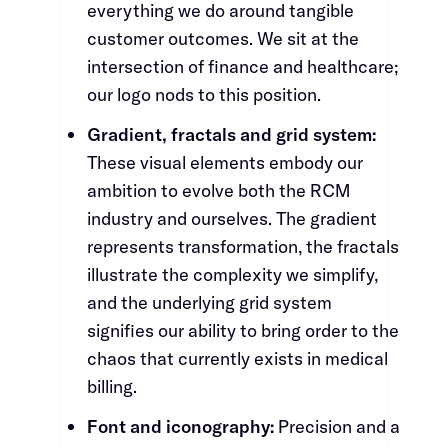
everything we do around tangible
customer outcomes. We sit at the
intersection of finance and healthcare;
our logo nods to this position.​​​​‌ ‍ ​‍​‍‌‍ ‌ ​‍‌‍‍‌‌‍‌ ‌‍‍‌‌‍ ‍​‍​‍​ ‍‍​‍​‍‌ ​ ‌‍​‌‌‍ ‍‌‍‍‌‌ ‌​‌ ‍‌​‍ ‍‌‍‍‌‌‍ ​‍​‍​‍ ​​‍​‍‌‍‍​‌ ​‍‌‍‌‌‌‍‌‍​‍​‍​ ‍‍​‍​‍‌‍‍​‌ ‌​‌ ‌​‌ ​​​ ‍‍​‍ ​‍ ‌‍ ​‌‍ ‌‍​ ‌‍​‌‌‍ ​‌‍‍​‌‍ ‌ ​ ‌ ‌​​ ‍‍​ ​ ​ ​ ​ ​ ​ ​ ​‍ ‌‍‍‌‌‍ ‍‌ ‌​‌‍‌‌‌‍ ‍‌ ‌​​‍ ‌‍‌‌‌‍‌​‌‍‍‌‌ ‌​​‍ ‌‍ ‌‌‍ ‌‍‌​‌‍‌‌​ ‌‌ ​​‌ ​‍‌‍‌‌‌ ​ ‌‍‌‌‌‍ ‍‌ ‌​‌‍​‌‌ ‌​‌‍‍‌‌‍ ‌‍ ‍​ ‍ ‌‍‍‌‌‍‌​​ ‌​ ‌‍‌‍‌‍​ ‍​​ ​​​ ​‌‌‍‌‍​ ​‌‌‍​ ​‍ ‌‌‍​ ​ ‌‌‌‍​‌​ ​ ​‍ ‌​ ‌​​ ​​​ ‌‍​ ​​​‍ ‌​ ‍‌​ ‌‌‌‍​‌​ ​​​‍ ‌​ ‌‍​ ‌​​ ‌​​ ‌‌‌‍​‍​ ​‍​ ‌ ‌‍​‌​ ​‌​ ​‍​ ​‍‌‍​‌​ ‍ ‌ ‌​‌ ‍‌‌ ​​‌‍‌‌​ ‌‌‍​‍‌‍ ​‌‍ ‌‍‌ ‌‌​​‌‍ ‌ ​ ‌ ‌​​ ‍ ‌ ​​‌‍​‌‌ ‌​‌‍‍​​ ‌‌‍​ ‌‍ ‌‍ ‍‌ ‌​‌‍‌‌‌‍ ‍‌ ‌​​‍‌‌​ ‌‌‌​​‍‌‌ ‌‍‍ ‌‍‌‌‌ ‍‌​‍‌‌​ ​ ‌​‌​​‍‌‌​ ​ ‌​‌​​‍‌‌​ ​‍​ ​‍‌‍‌‌‌‍‌‌‌‍‌​​ ​​‌‍​‌‌‍‌‍​ ​‍​ ‍‌​ ‌‌‌‍‌‍‌‍​‍​ ​‌​‍‌‌​ ​‍​ ​‍​‍‌‌​ ‌‌‌​‌​​‍ ‍‌‍​ ‌‍‍​‌‍‍‌‌‍ ​‌‍‌​‌ ​‍‌‍‌‌‌‍ ‍​‍‌‌​ ‌‌‌​​‍‌‌ ‌‍‍ ‌‍‌‌‌ ‍‌​‍‌‌​ ​ ‌​‌​​‍‌‌​ ​ ‌​‌​​‍‌‌​ ​‍​ ​‍​ ‍‌​ ​ ​ ‍​​ ‌​​ ​ ​ ‌‍‌‍‌‍‌‍​‌​ ​‍‌‍​ ​ ‍‌​ ‌‌​‍‌‌​ ​‍​ ​‍​‍‌‌​ ‌‌‌​‌​​‍ ‍‌ ‌​‌‍‌‌‌ ‍​‌ ‌​​ ‌‍​‍‌‍​‌‌ ​ ‌‍‌‌‌‌‌‌‌ ​‍‌‍ ​​ ‌‌‍‍​‌ ‌​‌ ‌​‌ ​​​‍‌‌​ ​ ‌​​‌​‍‌‌​ ​‍‌​‌‍​‍‌‌​ ​‍‌​‌‍‌‍ ​‌‍ ‌‍​ ‌‍​‌‌‍ ​‌‍‍​‌‍ ‌ ​ ‌ ‌​​‍‌‌​ ​ ‌​​‌​ ​ ​ ​ ​ ​ ​ ​ ​‍‌‍‌‍‍‌‌‍‌​​ ‌​ ‌‍‌‍‌‍​ ‍​​ ​​​ ​‌‌‍‌‍​ ​‌‌‍​ ​‍ ‌‌‍​ ​ ‌‌‌‍​‌​ ​ ​‍ ‌​ ‌​​ ​​​ ‌‍​ ​​​‍ ‌​ ‍‌​ ‌‌‌‍​‌​ ​​​‍ ‌​ ‌‍​ ‌​​ ‌​​ ‌‌‌‍​‍​ ​‍​ ‌ ‌‍​‌​ ​‌​ ​‍​ ​‍‌‍​‌​‍‌‍‌ ‌​‌ ‍‌‌ ​​‌‍‌‌​ ‌‌‍​‍‌‍ ​‌‍ ‌‍‌ ‌‌​​‌‍ ‌ ​ ‌ ‌​​‍‌‍‌ ​​‌‍​‌‌ ‌​‌‍‍​​ ‌‌‍​ ‌‍ ‌‍ ‍‌ ‌​‌‍‌‌‌‍ ‍‌ ‌​​‍‌‌​ ‌‌‌​​‍‌‌ ‌‍‍ ‌‍‌‌‌ ‍‌​‍‌‌​ ​ ‌​‌​​‍‌‌​ ​ ‌​‌​​‍‌‌​ ​‍​ ​‍‌‍‌‌‌‍‌‌‌‍‌​​ ​​‌‍​‌‌‍‌‍​ ​‍​ ‍‌​ ‌‌‌‍‌‍‌‍​‍​ ​‌​‍‌‌​ ​‍​ ​‍​‍‌‌​ ‌‌‌​‌​​‍ ‍‌‍​ ‌‍‍​‌‍‍‌‌‍ ​‌‍‌​‌ ​‍‌‍‌‌‌‍ ‍​‍‌‌​ ‌‌‌​​‍‌‌ ‌‍‍ ‌‍‌‌‌ ‍‌​‍‌‌​ ​ ‌​‌​​‍‌‌​ ​ ‌​‌​​‍‌‌​ ​‍​ ​‍​ ‍‌​ ​ ​ ‍​​ ‌​​ ​ ​ ‌‍‌‍‌‍‌‍​‌​ ​‍‌‍​ ​ ‍‌​ ‌‌​‍‌‌​ ​‍​ ​‍​‍‌‌​ ‌‌‌​‌​​‍ ‍‌ ‌​‌‍‌‌‌ ‍​‌ ‌​​‍‌‍‌ ​​‌‍‌‌‌ ​‍‌ ​ ‌ ​​‌‍‌‌‌‍​ ‌ ‌​‌‍‍‌‌ ‌‍‌‍‌‌​ ‌‌ ​​‌ ‌‌‌‍​‍‌‍ ​‌‍‍‌‌ ​ ‌‍‍​‌‍‌‌‌‍‌​​‍​‍‌ ‌
Gradient, fractals and grid system:​​​​‌ ‍ ​‍​‍‌‍ ‌ ​‍‌‍‍‌‌‍‌ ‌‍‍‌‌‍ ‍​‍​‍​ ‍‍​‍​‍‌ ​ ‌‍​‌‌‍ ‍‌‍‍‌‌ ‌​‌ ‍‌​‍ ‍‌‍‍‌‌‍ ​‍​‍​‍ ​​‍​‍‌‍‍​‌ ​‍‌‍‌‌‌‍‌‍​‍​‍​ ‍‍​‍​‍‌‍‍​‌ ‌​‌ ‌​‌ ​​​ ‍‍​‍ ​‍ ‌‍ ​‌‍ ‌‍​ ‌‍​‌‌‍ ​‌‍‍​‌‍ ‌ ​ ‌ ‌​​ ‍‍​ ​ ​ ​ ​ ​ ​ ​ ​‍ ‌‍‍‌‌‍ ‍‌ ‌​‌‍‌‌‌‍ ‍‌ ‌​​‍ ‌‍‌‌‌‍‌​‌‍‍‌‌ ‌​​‍ ‌‍ ‌‌‍ ‌‍‌​‌‍‌‌​ ‌‌ ​​‌ ​‍‌‍‌‌‌ ​ ‌‍‌‌‌‍ ‍‌ ‌​‌‍​‌‌ ‌​‌‍‍‌‌‍ ‌‍ ‍​ ‍ ‌‍‍‌‌‍‌​​ ‌​ ‌‍‌‍‌‍​ ‍​​ ​​​ ​‌‌‍‌‍​ ​‌‌‍​ ​‍ ‌‌‍​ ​ ‌‌‌‍​‌​ ​ ​‍ ‌​ ‌​​ ​​​ ‌‍​ ​​​‍ ‌​ ‍‌​ ‌‌‌‍​‌​ ​​​‍ ‌​ ‌‍​ ‌​​ ‌​​ ‌‌‌‍​‍​ ​‍​ ‌ ‌‍​‌​ ​‌​ ​‍​ ​‍‌‍​‌​ ‍ ‌ ‌​‌ ‍‌‌ ​​‌‍‌‌​ ‌‌‍​‍‌‍ ​‌‍ ‌‍‌ ‌‌​​‌‍ ‌ ​ ‌ ‌​​ ‍ ‌ ​​‌‍​‌‌ ‌​‌‍‍​​ ‌‌‍​ ‌‍ ‌‍ ‍‌ ‌​‌‍‌‌‌‍ ‍‌ ‌​​‍‌‌​ ‌‌‌​​‍‌‌ ‌‍‍ ‌‍‌‌‌ ‍‌​‍‌‌​ ​ ‌​‌​​‍‌‌​ ​ ‌​‌​​‍‌‌​ ​‍​ ​‍‌‍‌‍‌‍​ ​ ‌‌​ ​ ​ ‍‌‌‍​‍​ ‌ ​ ‌​​ ​​‌‍‌​‌‍‌‌​ ‍‌​‍‌‌​ ​‍​ ​‍​‍‌‌​ ‌‌‌​‌​​‍ ‍‌‍​ ‌‍‍​‌‍‍‌‌‍ ​‌‍‌​‌ ​‍‌‍‌‌‌‍ ‍​‍‌‌​ ‌‌‌​​‍‌‌ ‌‍‍ ‌‍‌‌‌ ‍‌​‍‌‌​ ​ ‌​‌​​‍‌‌​ ​ ‌​‌​​‍‌‌​ ​‍​ ​‍​ ‍‌​ ‍‌‌‍‌‍‌‍​‌​ ‌​​ ‌‌​ ‍‌​ ​ ‌‍‌​​ ‍‌‌‍​‌‌‍‌​​‍‌‌​ ​‍​ ​‍​‍‌‌​ ‌‌‌​‌​​‍ ‍‌ ‌​‌‍‌‌‌ ‍​‌ ‌​​ ‌‍​‍‌‍​‌‌ ​ ‌‍‌‌‌‌‌‌‌ ​‍‌‍ ​​ ‌‌‍‍​‌ ‌​‌ ‌​‌ ​​​‍‌‌​ ​ ‌​​‌​‍‌‌​ ​‍‌​‌‍​‍‌‌​ ​‍‌​‌‍‌‍ ​‌‍ ‌‍​ ‌‍​‌‌‍ ​‌‍‍​‌‍ ‌ ​ ‌ ‌​​‍‌‌​ ​ ‌​​‌​ ​ ​ ​ ​ ​ ​ ​ ​‍‌‍‌‍‍‌‌‍‌​​ ‌​ ‌‍‌‍‌‍​ ‍​​ ​​​ ​‌‌‍‌‍​ ​‌‌‍​ ​‍ ‌‌‍​ ​ ‌‌‌‍​‌​ ​ ​‍ ‌​ ‌​​ ​​​ ‌‍​ ​​​‍ ‌​ ‍‌​ ‌‌‌‍​‌​ ​​​‍ ‌​ ‌‍​ ‌​​ ‌​​ ‌‌‌‍​‍​ ​‍​ ‌ ‌‍​‌​ ​‌​ ​‍​ ​‍‌‍​‌​‍‌‍‌ ‌​‌ ‍‌‌ ​​‌‍‌‌​ ‌‌‍​‍‌‍ ​‌‍ ‌‍‌ ‌‌​​‌‍ ‌ ​ ‌ ‌​​‍‌‍‌ ​​‌‍​‌‌ ‌​‌‍‍​​ ‌‌‍​ ‌‍ ‌‍ ‍‌ ‌​‌‍‌‌‌‍ ‍‌ ‌​​‍‌‌​ ‌‌‌​​‍‌‌ ‌‍‍ ‌‍‌‌‌ ‍‌​‍‌‌​ ​ ‌​‌​​‍‌‌​ ​ ‌​‌​​‍‌‌​ ​‍​ ​‍‌‍‌‍‌‍​ ​ ‌‌​ ​ ​ ‍‌‌‍​‍​ ‌ ​ ‌​​ ​​‌‍‌​‌‍‌‌​ ‍‌​‍‌‌​ ​‍​ ​‍​‍‌‌​ ‌‌‌​‌​​‍ ‍‌‍​ ‌‍‍​‌‍‍‌‌‍ ​‌‍‌​‌ ​‍‌‍‌‌‌‍ ‍​‍‌‌​ ‌‌‌​​‍‌‌ ‌‍‍ ‌‍‌‌‌ ‍‌​‍‌‌​ ​ ‌​‌​​‍‌‌​ ​ ‌​‌​​‍‌‌​ ​‍​ ​‍​ ‍‌​ ‍‌‌‍‌‍‌‍​‌​ ‌​​ ‌‌​ ‍‌​ ​ ‌‍‌​​ ‍‌‌‍​‌‌‍‌​​‍‌‌​ ​‍​ ​‍​‍‌‌​ ‌‌‌​‌​​‍ ‍‌ ‌​‌‍‌‌‌ ‍​‌ ‌​​‍‌‍‌ ​​‌‍‌‌‌ ​‍‌ ​ ‌ ​​‌‍‌‌‌‍​ ‌ ‌​‌‍‍‌‌ ‌‍‌‍‌‌​ ‌‌ ​​‌ ‌‌‌‍​‍‌‍ ​‌‍‍‌‌ ​ ‌‍‍​‌‍‌‌‌‍‌​​‍​‍‌ ‌
These visual elements embody our
ambition to evolve both the RCM
industry and ourselves. The gradient
represents transformation, the fractals
illustrate the complexity we simplify,
and the underlying grid system
signifies our ability to bring order to the
chaos that currently exists in medical
billing. ​​​​‌ ‍ ​‍​‍‌‍ ‌ ​‍‌‍‍‌‌‍‌ ‌‍‍‌‌‍ ‍​‍​‍​ ‍‍​‍​‍‌ ​ ‌‍​‌‌‍ ‍‌‍‍‌‌ ‌​‌ ‍‌​‍ ‍‌‍‍‌‌‍ ​‍​‍​‍ ​​‍​‍‌‍‍​‌ ​‍‌‍‌‌‌‍‌‍​‍​‍​ ‍‍​‍​‍‌‍‍​‌ ‌​‌ ‌​‌ ​​​ ‍‍​‍ ​‍ ‌‍ ​‌‍ ‌‍​ ‌‍​‌‌‍ ​‌‍‍​‌‍ ‌ ​ ‌ ‌​​ ‍‍​ ​ ​ ​ ​ ​ ​ ​ ​‍ ‌‍‍‌‌‍ ‍‌ ‌​‌‍‌‌‌‍ ‍‌ ‌​​‍ ‌‍‌‌‌‍‌​‌‍‍‌‌ ‌​​‍ ‌‍ ‌‌‍ ‌‍‌​‌‍‌‌​ ‌‌ ​​‌ ​‍‌‍‌‌‌ ​ ‌‍‌‌‌‍ ‍‌ ‌​‌‍​‌‌ ‌​‌‍‍‌‌‍ ‌‍ ‍​ ‍ ‌‍‍‌‌‍‌​​ ‌​ ‌‍‌‍‌‍​ ‍​​ ​​​ ​‌‌‍‌‍​ ​‌‌‍​ ​‍ ‌‌‍​ ​ ‌‌‌‍​‌​ ​ ​‍ ‌​ ‌​​ ​​​ ‌‍​ ​​​‍ ‌​ ‍‌​ ‌‌‌‍​‌​ ​​​‍ ‌​ ‌‍​ ‌​​ ‌​​ ‌‌‌‍​‍​ ​‍​ ‌ ‌‍​‌​ ​‌​ ​‍​ ​‍‌‍​‌​ ‍ ‌ ‌​‌ ‍‌‌ ​​‌‍‌‌​ ‌‌‍​‍‌‍ ​‌‍ ‌‍‌ ‌‌​​‌‍ ‌ ​ ‌ ‌​​ ‍ ‌ ​​‌‍​‌‌ ‌​‌‍‍​​ ‌‌‍​ ‌‍ ‌‍ ‍‌ ‌​‌‍‌‌‌‍ ‍‌ ‌​​‍‌‌​ ‌‌‌​​‍‌‌ ‌‍‍ ‌‍‌‌‌ ‍‌​‍‌‌​ ​ ‌​‌​​‍‌‌​ ​ ‌​‌​​‍‌‌​ ​‍​ ​‍‌‍‌‍‌‍​ ​ ‌‌​ ​ ​ ‍‌‌‍​‍​ ‌ ​ ‌​​ ​​‌‍‌​‌‍‌‌​ ‍‌​‍‌‌​ ​‍​ ​‍​‍‌‌​ ‌‌‌​‌​​‍ ‍‌‍​ ‌‍‍​‌‍‍‌‌‍ ​‌‍‌​‌ ​‍‌‍‌‌‌‍ ‍​‍‌‌​ ‌‌‌​​‍‌‌ ‌‍‍ ‌‍‌‌‌ ‍‌​‍‌‌​ ​ ‌​‌​​‍‌‌​ ​ ‌​‌​​‍‌‌​ ​‍​ ​‍‌‍​ ​ ​​​ ‌ ​ ​​‌‍‌‍​ ‌‍​ ​‌‌‍​ ‌‍​‌​ ​​​ ​​‌‍‌‍​‍‌‌​ ​‍​ ​‍​‍‌‌​ ‌‌‌​‌​​‍ ‍‌ ‌​‌‍‌‌‌ ‍​‌ ‌​​ ‌‍​‍‌‍​‌‌ ​ ‌‍‌‌‌‌‌‌‌ ​‍‌‍ ​​ ‌‌‍‍​‌ ‌​‌ ‌​‌ ​​​‍‌‌​ ​ ‌​​‌​‍‌‌​ ​‍‌​‌‍​‍‌‌​ ​‍‌​‌‍‌‍ ​‌‍ ‌‍​ ‌‍​‌‌‍ ​‌‍‍​‌‍ ‌ ​ ‌ ‌​​‍‌‌​ ​ ‌​​‌​ ​ ​ ​ ​ ​ ​ ​ ​‍‌‍‌‍‍‌‌‍‌​​ ‌​ ‌‍‌‍‌‍​ ‍​​ ​​​ ​‌‌‍‌‍​ ​‌‌‍​ ​‍ ‌‌‍​ ​ ‌‌‌‍​‌​ ​ ​‍ ‌​ ‌​​ ​​​ ‌‍​ ​​​‍ ‌​ ‍‌​ ‌‌‌‍​‌​ ​​​‍ ‌​ ‌‍​ ‌​​ ‌​​ ‌‌‌‍​‍​ ​‍​ ‌ ‌‍​‌​ ​‌​ ​‍​ ​‍‌‍​‌​‍‌‍‌ ‌​‌ ‍‌‌ ​​‌‍‌‌​ ‌‌‍​‍‌‍ ​‌‍ ‌‍‌ ‌‌​​‌‍ ‌ ​ ‌ ‌​​‍‌‍‌ ​​‌‍​‌‌ ‌​‌‍‍​​ ‌‌‍​ ‌‍ ‌‍ ‍‌ ‌​‌‍‌‌‌‍ ‍‌ ‌​​‍‌‌​ ‌‌‌​​‍‌‌ ‌‍‍ ‌‍‌‌‌ ‍‌​‍‌‌​ ​ ‌​‌​​‍‌‌​ ​ ‌​‌​​‍‌‌​ ​‍​ ​‍‌‍‌‍‌‍​ ​ ‌‌​ ​ ​ ‍‌‌‍​‍​ ‌ ​ ‌​​ ​​‌‍‌​‌‍‌‌​ ‍‌​‍‌‌​ ​‍​ ​‍​‍‌‌​ ‌‌‌​‌​​‍ ‍‌‍​ ‌‍‍​‌‍‍‌‌‍ ​‌‍‌​‌ ​‍‌‍‌‌‌‍ ‍​‍‌‌​ ‌‌‌​​‍‌‌ ‌‍‍ ‌‍‌‌‌ ‍‌​‍‌‌​ ​ ‌​‌​​‍‌‌​ ​ ‌​‌​​‍‌‌​ ​‍​ ​‍‌‍​ ​ ​​​ ‌ ​ ​​‌‍‌‍​ ‌‍​ ​‌‌‍​ ‌‍​‌​ ​​​ ​​‌‍‌‍​‍‌‌​ ​‍​ ​‍​‍‌‌​ ‌‌‌​‌​​‍ ‍‌ ‌​‌‍‌‌‌ ‍​‌ ‌​​‍‌‍‌ ​​‌‍‌‌‌ ​‍‌ ​ ‌ ​​‌‍‌‌‌‍​ ‌ ‌​‌‍‍‌‌ ‌‍‌‍‌‌​ ‌‌ ​​‌ ‌‌‌‍​‍‌‍ ​‌‍‍‌‌ ​ ‌‍‍​‌‍‌‌‌‍‌​​‍​‍‌ ‌
Font and iconography:​​​​‌ ‍ ​‍​‍‌‍ ‌ ​‍‌‍‍‌‌‍‌ ‌‍‍‌‌‍ ‍​‍​‍​ ‍‍​‍​‍‌ ​ ‌‍​‌‌‍ ‍‌‍‍‌‌ ‌​‌ ‍‌​‍ ‍‌‍‍‌‌‍ ​‍​‍​‍ ​​‍​‍‌‍‍​‌ ​‍‌‍‌‌‌‍‌‍​‍​‍​ ‍‍​‍​‍‌‍‍​‌ ‌​‌ ‌​‌ ​​​ ‍‍​‍ ​‍ ‌‍ ​‌‍ ‌‍​ ‌‍​‌‌‍ ​‌‍‍​‌‍ ‌ ​ ‌ ‌​​ ‍‍​ ​ ​ ​ ​ ​ ​ ​ ​‍ ‌‍‍‌‌‍ ‍‌ ‌​‌‍‌‌‌‍ ‍‌ ‌​​‍ ‌‍‌‌‌‍‌​‌‍‍‌‌ ‌​​‍ ‌‍ ‌‌‍ ‌‍‌​‌‍‌‌​ ‌‌ ​​‌ ​‍‌‍‌‌‌ ​ ‌‍‌‌‌‍ ‍‌ ‌​‌‍​‌‌ ‌​‌‍‍‌‌‍ ‌‍ ‍​ ‍ ‌‍‍‌‌‍‌​​ ‌​ ‌‍‌‍‌‍​ ‍​​ ​​​ ​‌‌‍‌‍​ ​‌‌‍​ ​‍ ‌‌‍​ ​ ‌‌‌‍​‌​ ​ ​‍ ‌​ ‌​​ ​​​ ‌‍​ ​​​‍ ‌​ ‍‌​ ‌‌‌‍​‌​ ​​​‍ ‌​ ‌‍​ ‌​​ ‌​​ ‌‌‌‍​‍​ ​‍​ ‌ ‌‍​‌​ ​‌​ ​‍​ ​‍‌‍​‌​ ‍ ‌ ‌​‌ ‍‌‌ ​​‌‍‌‌​ ‌‌‍​‍‌‍ ​‌‍ ‌‍‌ ‌‌​​‌‍ ‌ ​ ‌ ‌​​ ‍ ‌ ​​‌‍​‌‌ ‌​‌‍‍​​ ‌‌‍​ ‌‍ ‌‍ ‍‌ ‌​‌‍‌‌‌‍ ‍‌ ‌​​‍‌‌​ ‌‌‌​​‍‌‌ ‌‍‍ ‌‍‌‌‌ ‍‌​‍‌‌​ ​ ‌​‌​​‍‌‌​ ​ ‌​‌​​‍‌‌​ ​‍​ ​‍​ ‌‌‌‍‌​​ ‌‍‌‍​‍​ ​​​ ​‍​ ‌​‌‍‌‍‌‍​ ‌‍‌‌‌‍‌‍​ ​ ​‍‌‌​ ​‍​ ​‍​‍‌‌​ ‌‌‌​‌​​‍ ‍‌‍​ ‌‍‍​‌‍‍‌‌‍ ​‌‍‌​‌ ​‍‌‍‌‌‌‍ ‍​‍‌‌​ ‌‌‌​​‍‌‌ ‌‍‍ ‌‍‌‌‌ ‍‌​‍‌‌​ ​ ‌​‌​​‍‌‌​ ​ ‌​‌​​‍‌‌​ ​‍​ ​‍​ ​‍​ ​‍​ ‌​​ ​‍‌‍​ ‌‍‌‌‌‍​ ​ ​​‌‍‌‍​ ​‍‌‍​‌​ ‌ ​‍‌‌​ ​‍​ ​‍​‍‌‌​ ‌‌‌​‌​​‍ ‍‌ ‌​‌‍‌‌‌ ‍​‌ ‌​​ ‌‍​‍‌‍​‌‌ ​ ‌‍‌‌‌‌‌‌‌ ​‍‌‍ ​​ ‌‌‍‍​‌ ‌​‌ ‌​‌ ​​​‍‌‌​ ​ ‌​​‌​‍‌‌​ ​‍‌​‌‍​‍‌‌​ ​‍‌​‌‍‌‍ ​‌‍ ‌‍​ ‌‍​‌‌‍ ​‌‍‍​‌‍ ‌ ​ ‌ ‌​​‍‌‌​ ​ ‌​​‌​ ​ ​ ​ ​ ​ ​ ​ ​‍‌‍‌‍‍‌‌‍‌​​ ‌​ ‌‍‌‍‌‍​ ‍​​ ​​​ ​‌‌‍‌‍​ ​‌‌‍​ ​‍ ‌‌‍​ ​ ‌‌‌‍​‌​ ​ ​‍ ‌​ ‌​​ ​​​ ‌‍​ ​​​‍ ‌​ ‍‌​ ‌‌‌‍​‌​ ​​​‍ ‌​ ‌‍​ ‌​​ ‌​​ ‌‌‌‍​‍​ ​‍​ ‌ ‌‍​‌​ ​‌​ ​‍​ ​‍‌‍​‌​‍‌‍‌ ‌​‌ ‍‌‌ ​​‌‍‌‌​ ‌‌‍​‍‌‍ ​‌‍ ‌‍‌ ‌‌​​‌‍ ‌ ​ ‌ ‌​​‍‌‍‌ ​​‌‍​‌‌ ‌​‌‍‍​​ ‌‌‍​ ‌‍ ‌‍ ‍‌ ‌​‌‍‌‌‌‍ ‍‌ ‌​​‍‌‌​ ‌‌‌​​‍‌‌ ‌‍‍ ‌‍‌‌‌ ‍‌​‍‌‌​ ​ ‌​‌​​‍‌‌​ ​ ‌​‌​​‍‌‌​ ​‍​ ​‍​ ‌‌‌‍‌​​ ‌‍‌‍​‍​ ​​​ ​‍​ ‌​‌‍‌‍‌‍​ ‌‍‌‌‌‍‌‍​ ​ ​‍‌‌​ ​‍​ ​‍​‍‌‌​ ‌‌‌​‌​​‍ ‍‌‍​ ‌‍‍​‌‍‍‌‌‍ ​‌‍‌​‌ ​‍‌‍‌‌‌‍ ‍​‍‌‌​ ‌‌‌​​‍‌‌ ‌‍‍ ‌‍‌‌‌ ‍‌​‍‌‌​ ​ ‌​‌​​‍‌‌​ ​ ‌​‌​​‍‌‌​ ​‍​ ​‍​ ​‍​ ​‍​ ‌​​ ​‍‌‍​ ‌‍‌‌‌‍​ ​ ​​‌‍‌‍​ ​‍‌‍​‌​ ‌ ​‍‌‌​ ​‍​ ​‍​‍‌‌​ ‌‌‌​‌​​‍ ‍‌ ‌​‌‍‌‌‌ ‍​‌ ‌​​‍‌‍‌ ​​‌‍‌‌‌ ​‍‌ ​ ‌ ​​‌‍‌‌‌‍​ ‌ ‌​‌‍‍‌‌ ‌‍‌‍‌‌​ ‌‌ ​​‌ ‌‌‌‍​‍‌‍ ​‌‍‍‌‌ ​ ‌‍‍​‌‍‌‌‌‍‌​​‍​‍‌ ‌
Precision and a