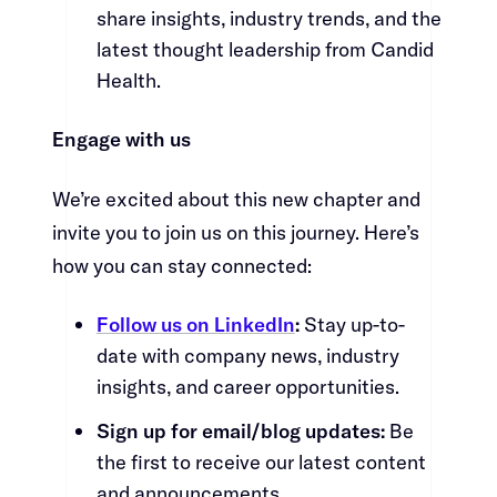
share insights, industry trends, and the
latest thought leadership from Candid
Health.​​​​‌ ‍ ​‍​‍‌‍ ‌ ​‍‌‍‍‌‌‍‌ ‌‍‍‌‌‍ ‍​‍​‍​ ‍‍​‍​‍‌ ​ ‌‍​‌‌‍ ‍‌‍‍‌‌ ‌​‌ ‍‌​‍ ‍‌‍‍‌‌‍ ​‍​‍​‍ ​​‍​‍‌‍‍​‌ ​‍‌‍‌‌‌‍‌‍​‍​‍​ ‍‍​‍​‍‌‍‍​‌ ‌​‌ ‌​‌ ​​​ ‍‍​‍ ​‍ ‌‍ ​‌‍ ‌‍​ ‌‍​‌‌‍ ​‌‍‍​‌‍ ‌ ​ ‌ ‌​​ ‍‍​ ​ ​ ​ ​ ​ ​ ​ ​‍ ‌‍‍‌‌‍ ‍‌ ‌​‌‍‌‌‌‍ ‍‌ ‌​​‍ ‌‍‌‌‌‍‌​‌‍‍‌‌ ‌​​‍ ‌‍ ‌‌‍ ‌‍‌​‌‍‌‌​ ‌‌ ​​‌ ​‍‌‍‌‌‌ ​ ‌‍‌‌‌‍ ‍‌ ‌​‌‍​‌‌ ‌​‌‍‍‌‌‍ ‌‍ ‍​ ‍ ‌‍‍‌‌‍‌​​ ‌​ ‌‍‌‍‌‍​ ‍​​ ​​​ ​‌‌‍‌‍​ ​‌‌‍​ ​‍ ‌‌‍​ ​ ‌‌‌‍​‌​ ​ ​‍ ‌​ ‌​​ ​​​ ‌‍​ ​​​‍ ‌​ ‍‌​ ‌‌‌‍​‌​ ​​​‍ ‌​ ‌‍​ ‌​​ ‌​​ ‌‌‌‍​‍​ ​‍​ ‌ ‌‍​‌​ ​‌​ ​‍​ ​‍‌‍​‌​ ‍ ‌ ‌​‌ ‍‌‌ ​​‌‍‌‌​ ‌‌‍​‍‌‍ ​‌‍ ‌‍‌ ‌‌​​‌‍ ‌ ​ ‌ ‌​​ ‍ ‌ ​​‌‍​‌‌ ‌​‌‍‍​​ ‌‌‍​ ‌‍ ‌‍ ‍‌ ‌​‌‍‌‌‌‍ ‍‌ ‌​​‍‌‌​ ‌‌‌​​‍‌‌ ‌‍‍ ‌‍‌‌‌ ‍‌​‍‌‌​ ​ ‌​‌​​‍‌‌​ ​ ‌​‌​​‍‌‌​ ​‍​ ​‍‌‍​‌​ ​‍​ ​​​ ‌‌​ ‌‌​ ‌‍​ ‍​​ ‍​​ ​‌​ ‌‍​ ‌ ‌‍​ ​‍‌‌​ ​‍​ ​‍​‍‌‌​ ‌‌‌​‌​​‍ ‍‌‍​ ‌‍‍​‌‍‍‌‌‍ ​‌‍‌​‌ ​‍‌‍‌‌‌‍ ‍​‍‌‌​ ‌‌‌​​‍‌‌ ‌‍‍ ‌‍‌‌‌ ‍‌​‍‌‌​ ​ ‌​‌​​‍‌‌​ ​ ‌​‌​​‍‌‌​ ​‍​ ​‍​ ‌‌‌‍​ ​ ‌​‌‍‌‍​ ‌​​ ‌ ‌‍‌‌‌‍‌‌‌‍‌‌​ ‌‌‌‍‌‍‌‍​‌​‍‌‌​ ​‍​ ​‍​‍‌‌​ ‌‌‌​‌​​‍ ‍‌ ‌​‌‍‌‌‌ ‍​‌ ‌​​ ‌‍​‍‌‍​‌‌ ​ ‌‍‌‌‌‌‌‌‌ ​‍‌‍ ​​ ‌‌‍‍​‌ ‌​‌ ‌​‌ ​​​‍‌‌​ ​ ‌​​‌​‍‌‌​ ​‍‌​‌‍​‍‌‌​ ​‍‌​‌‍‌‍ ​‌‍ ‌‍​ ‌‍​‌‌‍ ​‌‍‍​‌‍ ‌ ​ ‌ ‌​​‍‌‌​ ​ ‌​​‌​ ​ ​ ​ ​ ​ ​ ​ ​‍‌‍‌‍‍‌‌‍‌​​ ‌​ ‌‍‌‍‌‍​ ‍​​ ​​​ ​‌‌‍‌‍​ ​‌‌‍​ ​‍ ‌‌‍​ ​ ‌‌‌‍​‌​ ​ ​‍ ‌​ ‌​​ ​​​ ‌‍​ ​​​‍ ‌​ ‍‌​ ‌‌‌‍​‌​ ​​​‍ ‌​ ‌‍​ ‌​​ ‌​​ ‌‌‌‍​‍​ ​‍​ ‌ ‌‍​‌​ ​‌​ ​‍​ ​‍‌‍​‌​‍‌‍‌ ‌​‌ ‍‌‌ ​​‌‍‌‌​ ‌‌‍​‍‌‍ ​‌‍ ‌‍‌ ‌‌​​‌‍ ‌ ​ ‌ ‌​​‍‌‍‌ ​​‌‍​‌‌ ‌​‌‍‍​​ ‌‌‍​ ‌‍ ‌‍ ‍‌ ‌​‌‍‌‌‌‍ ‍‌ ‌​​‍‌‌​ ‌‌‌​​‍‌‌ ‌‍‍ ‌‍‌‌‌ ‍‌​‍‌‌​ ​ ‌​‌​​‍‌‌​ ​ ‌​‌​​‍‌‌​ ​‍​ ​‍‌‍​‌​ ​‍​ ​​​ ‌‌​ ‌‌​ ‌‍​ ‍​​ ‍​​ ​‌​ ‌‍​ ‌ ‌‍​ ​‍‌‌​ ​‍​ ​‍​‍‌‌​ ‌‌‌​‌​​‍ ‍‌‍​ ‌‍‍​‌‍‍‌‌‍ ​‌‍‌​‌ ​‍‌‍‌‌‌‍ ‍​‍‌‌​ ‌‌‌​​‍‌‌ ‌‍‍ ‌‍‌‌‌ ‍‌​‍‌‌​ ​ ‌​‌​​‍‌‌​ ​ ‌​‌​​‍‌‌​ ​‍​ ​‍​ ‌‌‌‍​ ​ ‌​‌‍‌‍​ ‌​​ ‌ ‌‍‌‌‌‍‌‌‌‍‌‌​ ‌‌‌‍‌‍‌‍​‌​‍‌‌​ ​‍​ ​‍​‍‌‌​ ‌‌‌​‌​​‍ ‍‌ ‌​‌‍‌‌‌ ‍​‌ ‌​​‍‌‍‌ ​​‌‍‌‌‌ ​‍‌ ​ ‌ ​​‌‍‌‌‌‍​ ‌ ‌​‌‍‍‌‌ ‌‍‌‍‌‌​ ‌‌ ​​‌ ‌‌‌‍​‍‌‍ ​‌‍‍‌‌ ​ ‌‍‍​‌‍‌‌‌‍‌​​‍​‍‌ ‌
Engage with us​​​​‌ ‍ ​‍​‍‌‍ ‌ ​‍‌‍‍‌‌‍‌ ‌‍‍‌‌‍ ‍​‍​‍​ ‍‍​‍​‍‌ ​ ‌‍​‌‌‍ ‍‌‍‍‌‌ ‌​‌ ‍‌​‍ ‍‌‍‍‌‌‍ ​‍​‍​‍ ​​‍​‍‌‍‍​‌ ​‍‌‍‌‌‌‍‌‍​‍​‍​ ‍‍​‍​‍‌‍‍​‌ ‌​‌ ‌​‌ ​​​ ‍‍​‍ ​‍ ‌‍ ​‌‍ ‌‍​ ‌‍​‌‌‍ ​‌‍‍​‌‍ ‌ ​ ‌ ‌​​ ‍‍​ ​ ​ ​ ​ ​ ​ ​ ​‍ ‌‍‍‌‌‍ ‍‌ ‌​‌‍‌‌‌‍ ‍‌ ‌​​‍ ‌‍‌‌‌‍‌​‌‍‍‌‌ ‌​​‍ ‌‍ ‌‌‍ ‌‍‌​‌‍‌‌​ ‌‌ ​​‌ ​‍‌‍‌‌‌ ​ ‌‍‌‌‌‍ ‍‌ ‌​‌‍​‌‌ ‌​‌‍‍‌‌‍ ‌‍ ‍​ ‍ ‌‍‍‌‌‍‌​​ ‌​ ‌‍‌‍‌‍​ ‍​​ ​​​ ​‌‌‍‌‍​ ​‌‌‍​ ​‍ ‌‌‍​ ​ ‌‌‌‍​‌​ ​ ​‍ ‌​ ‌​​ ​​​ ‌‍​ ​​​‍ ‌​ ‍‌​ ‌‌‌‍​‌​ ​​​‍ ‌​ ‌‍​ ‌​​ ‌​​ ‌‌‌‍​‍​ ​‍​ ‌ ‌‍​‌​ ​‌​ ​‍​ ​‍‌‍​‌​ ‍ ‌ ‌​‌ ‍‌‌ ​​‌‍‌‌​ ‌‌‍​‍‌‍ ​‌‍ ‌‍‌ ‌‌​​‌‍ ‌ ​ ‌ ‌​​ ‍ ‌ ​​‌‍​‌‌ ‌​‌‍‍​​ ‌‌‍​ ‌‍ ‌‍ ‍‌ ‌​‌‍‌‌‌‍ ‍‌ ‌​​‍‌‌​ ‌‌‌​​‍‌‌ ‌‍‍ ‌‍‌‌‌ ‍‌​‍‌‌​ ​ ‌​‌​​‍‌‌​ ​ ‌​‌​​‍‌‌​ ​‍​ ​‍‌‍‌‌​ ​​‌‍‌​‌‍‌​​ ​‍​ ‌ ​ ‌‍​ ​ ​ ​ ‌‍​‍​ ​​​ ​ ​‍‌‌​ ​‍​ ​‍​‍‌‌​ ‌‌‌​‌​​‍ ‍‌‍​ ‌‍‍​‌‍‍‌‌‍ ​‌‍‌​‌ ​‍‌‍‌‌‌‍ ‍​‍‌‌​ ‌‌‌​​‍‌‌ ‌‍‍ ‌‍‌‌‌ ‍‌​‍‌‌​ ​ ‌​‌​​‍‌‌​ ​ ‌​‌​​‍‌‌​ ​‍​ ​‍‌‍‌‌‌‍​ ​ ​ ‌‍​‌​ ‌‍​ ‍‌​ ‌‌​ ​‌​ ‍​‌‍​‍​ ‌‍‌‍​‌​‍‌‌​ ​‍​ ​‍​‍‌‌​ ‌‌‌​‌​​‍ ‍‌ ‌​‌‍‌‌‌ ‍​‌ ‌​​ ‌‍​‍‌‍​‌‌ ​ ‌‍‌‌‌‌‌‌‌ ​‍‌‍ ​​ ‌‌‍‍​‌ ‌​‌ ‌​‌ ​​​‍‌‌​ ​ ‌​​‌​‍‌‌​ ​‍‌​‌‍​‍‌‌​ ​‍‌​‌‍‌‍ ​‌‍ ‌‍​ ‌‍​‌‌‍ ​‌‍‍​‌‍ ‌ ​ ‌ ‌​​‍‌‌​ ​ ‌​​‌​ ​ ​ ​ ​ ​ ​ ​ ​‍‌‍‌‍‍‌‌‍‌​​ ‌​ ‌‍‌‍‌‍​ ‍​​ ​​​ ​‌‌‍‌‍​ ​‌‌‍​ ​‍ ‌‌‍​ ​ ‌‌‌‍​‌​ ​ ​‍ ‌​ ‌​​ ​​​ ‌‍​ ​​​‍ ‌​ ‍‌​ ‌‌‌‍​‌​ ​​​‍ ‌​ ‌‍​ ‌​​ ‌​​ ‌‌‌‍​‍​ ​‍​ ‌ ‌‍​‌​ ​‌​ ​‍​ ​‍‌‍​‌​‍‌‍‌ ‌​‌ ‍‌‌ ​​‌‍‌‌​ ‌‌‍​‍‌‍ ​‌‍ ‌‍‌ ‌‌​​‌‍ ‌ ​ ‌ ‌​​‍‌‍‌ ​​‌‍​‌‌ ‌​‌‍‍​​ ‌‌‍​ ‌‍ ‌‍ ‍‌ ‌​‌‍‌‌‌‍ ‍‌ ‌​​‍‌‌​ ‌‌‌​​‍‌‌ ‌‍‍ ‌‍‌‌‌ ‍‌​‍‌‌​ ​ ‌​‌​​‍‌‌​ ​ ‌​‌​​‍‌‌​ ​‍​ ​‍‌‍‌‌​ ​​‌‍‌​‌‍‌​​ ​‍​ ‌ ​ ‌‍​ ​ ​ ​ ‌‍​‍​ ​​​ ​ ​‍‌‌​ ​‍​ ​‍​‍‌‌​ ‌‌‌​‌​​‍ ‍‌‍​ ‌‍‍​‌‍‍‌‌‍ ​‌‍‌​‌ ​‍‌‍‌‌‌‍ ‍​‍‌‌​ ‌‌‌​​‍‌‌ ‌‍‍ ‌‍‌‌‌ ‍‌​‍‌‌​ ​ ‌​‌​​‍‌‌​ ​ ‌​‌​​‍‌‌​ ​‍​ ​‍‌‍‌‌‌‍​ ​ ​ ‌‍​‌​ ‌‍​ ‍‌​ ‌‌​ ​‌​ ‍​‌‍​‍​ ‌‍‌‍​‌​‍‌‌​ ​‍​ ​‍​‍‌‌​ ‌‌‌​‌​​‍ ‍‌ ‌​‌‍‌‌‌ ‍​‌ ‌​​‍‌‍‌ ​​‌‍‌‌‌ ​‍‌ ​ ‌ ​​‌‍‌‌‌‍​ ‌ ‌​‌‍‍‌‌ ‌‍‌‍‌‌​ ‌‌ ​​‌ ‌‌‌‍​‍‌‍ ​‌‍‍‌‌ ​ ‌‍‍​‌‍‌‌‌‍‌​​‍​‍‌ ‌
We’re excited about this new chapter and
invite you to join us on this journey. Here’s
how you can stay connected:​​​​‌ ‍ ​‍​‍‌‍ ‌ ​‍‌‍‍‌‌‍‌ ‌‍‍‌‌‍ ‍​‍​‍​ ‍‍​‍​‍‌ ​ ‌‍​‌‌‍ ‍‌‍‍‌‌ ‌​‌ ‍‌​‍ ‍‌‍‍‌‌‍ ​‍​‍​‍ ​​‍​‍‌‍‍​‌ ​‍‌‍‌‌‌‍‌‍​‍​‍​ ‍‍​‍​‍‌‍‍​‌ ‌​‌ ‌​‌ ​​​ ‍‍​‍ ​‍ ‌‍ ​‌‍ ‌‍​ ‌‍​‌‌‍ ​‌‍‍​‌‍ ‌ ​ ‌ ‌​​ ‍‍​ ​ ​ ​ ​ ​ ​ ​ ​‍ ‌‍‍‌‌‍ ‍‌ ‌​‌‍‌‌‌‍ ‍‌ ‌​​‍ ‌‍‌‌‌‍‌​‌‍‍‌‌ ‌​​‍ ‌‍ ‌‌‍ ‌‍‌​‌‍‌‌​ ‌‌ ​​‌ ​‍‌‍‌‌‌ ​ ‌‍‌‌‌‍ ‍‌ ‌​‌‍​‌‌ ‌​‌‍‍‌‌‍ ‌‍ ‍​ ‍ ‌‍‍‌‌‍‌​​ ‌​ ‌‍‌‍‌‍​ ‍​​ ​​​ ​‌‌‍‌‍​ ​‌‌‍​ ​‍ ‌‌‍​ ​ ‌‌‌‍​‌​ ​ ​‍ ‌​ ‌​​ ​​​ ‌‍​ ​​​‍ ‌​ ‍‌​ ‌‌‌‍​‌​ ​​​‍ ‌​ ‌‍​ ‌​​ ‌​​ ‌‌‌‍​‍​ ​‍​ ‌ ‌‍​‌​ ​‌​ ​‍​ ​‍‌‍​‌​ ‍ ‌ ‌​‌ ‍‌‌ ​​‌‍‌‌​ ‌‌‍​‍‌‍ ​‌‍ ‌‍‌ ‌‌​​‌‍ ‌ ​ ‌ ‌​​ ‍ ‌ ​​‌‍​‌‌ ‌​‌‍‍​​ ‌‌‍​ ‌‍ ‌‍ ‍‌ ‌​‌‍‌‌‌‍ ‍‌ ‌​​‍‌‌​ ‌‌‌​​‍‌‌ ‌‍‍ ‌‍‌‌‌ ‍‌​‍‌‌​ ​ ‌​‌​​‍‌‌​ ​ ‌​‌​​‍‌‌​ ​‍​ ​‍​ ‍‌‌‍​‍​ ​ ‌‍​‍‌‍​‌​ ‍​​ ​​​ ‍​​ ‍​​ ‍​‌‍‌‍‌‍‌‍​‍‌‌​ ​‍​ ​‍​‍‌‌​ ‌‌‌​‌​​‍ ‍‌‍​ ‌‍‍​‌‍‍‌‌‍ ​‌‍‌​‌ ​‍‌‍‌‌‌‍ ‍​‍‌‌​ ‌‌‌​​‍‌‌ ‌‍‍ ‌‍‌‌‌ ‍‌​‍‌‌​ ​ ‌​‌​​‍‌‌​ ​ ‌​‌​​‍‌‌​ ​‍​ ​‍​ ‌‍​ ​ ​ ​‍​ ‌ ‌‍​‍​ ‌ ​ ​​​ ‌​​ ‍‌‌‍‌‍‌‍‌​‌‍‌‍​‍‌‌​ ​‍​ ​‍​‍‌‌​ ‌‌‌​‌​​‍ ‍‌ ‌​‌‍‌‌‌ ‍​‌ ‌​​ ‌‍​‍‌‍​‌‌ ​ ‌‍‌‌‌‌‌‌‌ ​‍‌‍ ​​ ‌‌‍‍​‌ ‌​‌ ‌​‌ ​​​‍‌‌​ ​ ‌​​‌​‍‌‌​ ​‍‌​‌‍​‍‌‌​ ​‍‌​‌‍‌‍ ​‌‍ ‌‍​ ‌‍​‌‌‍ ​‌‍‍​‌‍ ‌ ​ ‌ ‌​​‍‌‌​ ​ ‌​​‌​ ​ ​ ​ ​ ​ ​ ​ ​‍‌‍‌‍‍‌‌‍‌​​ ‌​ ‌‍‌‍‌‍​ ‍​​ ​​​ ​‌‌‍‌‍​ ​‌‌‍​ ​‍ ‌‌‍​ ​ ‌‌‌‍​‌​ ​ ​‍ ‌​ ‌​​ ​​​ ‌‍​ ​​​‍ ‌​ ‍‌​ ‌‌‌‍​‌​ ​​​‍ ‌​ ‌‍​ ‌​​ ‌​​ ‌‌‌‍​‍​ ​‍​ ‌ ‌‍​‌​ ​‌​ ​‍​ ​‍‌‍​‌​‍‌‍‌ ‌​‌ ‍‌‌ ​​‌‍‌‌​ ‌‌‍​‍‌‍ ​‌‍ ‌‍‌ ‌‌​​‌‍ ‌ ​ ‌ ‌​​‍‌‍‌ ​​‌‍​‌‌ ‌​‌‍‍​​ ‌‌‍​ ‌‍ ‌‍ ‍‌ ‌​‌‍‌‌‌‍ ‍‌ ‌​​‍‌‌​ ‌‌‌​​‍‌‌ ‌‍‍ ‌‍‌‌‌ ‍‌​‍‌‌​ ​ ‌​‌​​‍‌‌​ ​ ‌​‌​​‍‌‌​ ​‍​ ​‍​ ‍‌‌‍​‍​ ​ ‌‍​‍‌‍​‌​ ‍​​ ​​​ ‍​​ ‍​​ ‍​‌‍‌‍‌‍‌‍​‍‌‌​ ​‍​ ​‍​‍‌‌​ ‌‌‌​‌​​‍ ‍‌‍​ ‌‍‍​‌‍‍‌‌‍ ​‌‍‌​‌ ​‍‌‍‌‌‌‍ ‍​‍‌‌​ ‌‌‌​​‍‌‌ ‌‍‍ ‌‍‌‌‌ ‍‌​‍‌‌​ ​ ‌​‌​​‍‌‌​ ​ ‌​‌​​‍‌‌​ ​‍​ ​‍​ ‌‍​ ​ ​ ​‍​ ‌ ‌‍​‍​ ‌ ​ ​​​ ‌​​ ‍‌‌‍‌‍‌‍‌​‌‍‌‍​‍‌‌​ ​‍​ ​‍​‍‌‌​ ‌‌‌​‌​​‍ ‍‌ ‌​‌‍‌‌‌ ‍​‌ ‌​​‍‌‍‌ ​​‌‍‌‌‌ ​‍‌ ​ ‌ ​​‌‍‌‌‌‍​ ‌ ‌​‌‍‍‌‌ ‌‍‌‍‌‌​ ‌‌ ​​‌ ‌‌‌‍​‍‌‍ ​‌‍‍‌‌ ​ ‌‍‍​‌‍‌‌‌‍‌​​‍​‍‌ ‌
Follow us on LinkedIn​​​​‌ ‍ ​‍​‍‌‍ ‌ ​‍‌‍‍‌‌‍‌ ‌‍‍‌‌‍ ‍​‍​‍​ ‍‍​‍​‍‌ ​ ‌‍​‌‌‍ ‍‌‍‍‌‌ ‌​‌ ‍‌​‍ ‍‌‍‍‌‌‍ ​‍​‍​‍ ​​‍​‍‌‍‍​‌ ​‍‌‍‌‌‌‍‌‍​‍​‍​ ‍‍​‍​‍‌‍‍​‌ ‌​‌ ‌​‌ ​​​ ‍‍​‍ ​‍ ‌‍ ​‌‍ ‌‍​ ‌‍​‌‌‍ ​‌‍‍​‌‍ ‌ ​ ‌ ‌​​ ‍‍​ ​ ​ ​ ​ ​ ​ ​ ​‍ ‌‍‍‌‌‍ ‍‌ ‌​‌‍‌‌‌‍ ‍‌ ‌​​‍ ‌‍‌‌‌‍‌​‌‍‍‌‌ ‌​​‍ ‌‍ ‌‌‍ ‌‍‌​‌‍‌‌​ ‌‌ ​​‌ ​‍‌‍‌‌‌ ​ ‌‍‌‌‌‍ ‍‌ ‌​‌‍​‌‌ ‌​‌‍‍‌‌‍ ‌‍ ‍​ ‍ ‌‍‍‌‌‍‌​​ ‌​ ‌‍‌‍‌‍​ ‍​​ ​​​ ​‌‌‍‌‍​ ​‌‌‍​ ​‍ ‌‌‍​ ​ ‌‌‌‍​‌​ ​ ​‍ ‌​ ‌​​ ​​​ ‌‍​ ​​​‍ ‌​ ‍‌​ ‌‌‌‍​‌​ ​​​‍ ‌​ ‌‍​ ‌​​ ‌​​ ‌‌‌‍​‍​ ​‍​ ‌ ‌‍​‌​ ​‌​ ​‍​ ​‍‌‍​‌​ ‍ ‌ ‌​‌ ‍‌‌ ​​‌‍‌‌​ ‌‌‍​‍‌‍ ​‌‍ ‌‍‌ ‌‌​​‌‍ ‌ ​ ‌ ‌​​ ‍ ‌ ​​‌‍​‌‌ ‌​‌‍‍​​ ‌‌‍​ ‌‍ ‌‍ ‍‌ ‌​‌‍‌‌‌‍ ‍‌ ‌​​‍‌‌​ ‌‌‌​​‍‌‌ ‌‍‍ ‌‍‌‌‌ ‍‌​‍‌‌​ ​ ‌​‌​​‍‌‌​ ​ ‌​‌​​‍‌‌​ ​‍​ ​‍‌‍‌​​ ‌‌‌‍​ ​ ‍​‌‍​‍​ ​​​ ​​‌‍​‌‌‍‌‍​ ‌​‌‍‌​‌‍​ ​‍‌‌​ ​‍​ ​‍​‍‌‌​ ‌‌‌​‌​​‍ ‍‌‍​ ‌‍‍​‌‍‍‌‌‍ ​‌‍‌​‌ ​‍‌‍‌‌‌‍ ‍​‍‌‌​ ‌‌‌​​‍‌‌ ‌‍‍ ‌‍‌‌‌ ‍‌​‍‌‌​ ​ ‌​‌​​‍‌‌​ ​ ‌​‌​​‍‌‌​ ​‍​ ​‍​ ‌‍‌‍​‍​ ​ ​ ​ ‌‍‌​‌‍​‌​ ‍​​ ​ ‌‍‌‍‌‍‌‌‌‍‌‍​ ‌ ​‍‌‌​ ​‍​ ​‍​‍‌‌​ ‌‌‌​‌​​‍ ‍‌ ‌​‌‍‌‌‌ ‍​‌ ‌​​ ‌‍​‍‌‍​‌‌ ​ ‌‍‌‌‌‌‌‌‌ ​‍‌‍ ​​ ‌‌‍‍​‌ ‌​‌ ‌​‌ ​​​‍‌‌​ ​ ‌​​‌​‍‌‌​ ​‍‌​‌‍​‍‌‌​ ​‍‌​‌‍‌‍ ​‌‍ ‌‍​ ‌‍​‌‌‍ ​‌‍‍​‌‍ ‌ ​ ‌ ‌​​‍‌‌​ ​ ‌​​‌​ ​ ​ ​ ​ ​ ​ ​ ​‍‌‍‌‍‍‌‌‍‌​​ ‌​ ‌‍‌‍‌‍​ ‍​​ ​​​ ​‌‌‍‌‍​ ​‌‌‍​ ​‍ ‌‌‍​ ​ ‌‌‌‍​‌​ ​ ​‍ ‌​ ‌​​ ​​​ ‌‍​ ​​​‍ ‌​ ‍‌​ ‌‌‌‍​‌​ ​​​‍ ‌​ ‌‍​ ‌​​ ‌​​ ‌‌‌‍​‍​ ​‍​ ‌ ‌‍​‌​ ​‌​ ​‍​ ​‍‌‍​‌​‍‌‍‌ ‌​‌ ‍‌‌ ​​‌‍‌‌​ ‌‌‍​‍‌‍ ​‌‍ ‌‍‌ ‌‌​​‌‍ ‌ ​ ‌ ‌​​‍‌‍‌ ​​‌‍​‌‌ ‌​‌‍‍​​ ‌‌‍​ ‌‍ ‌‍ ‍‌ ‌​‌‍‌‌‌‍ ‍‌ ‌​​‍‌‌​ ‌‌‌​​‍‌‌ ‌‍‍ ‌‍‌‌‌ ‍‌​‍‌‌​ ​ ‌​‌​​‍‌‌​ ​ ‌​‌​​‍‌‌​ ​‍​ ​‍‌‍‌​​ ‌‌‌‍​ ​ ‍​‌‍​‍​ ​​​ ​​‌‍​‌‌‍‌‍​ ‌​‌‍‌​‌‍​ ​‍‌‌​ ​‍​ ​‍​‍‌‌​ ‌‌‌​‌​​‍ ‍‌‍​ ‌‍‍​‌‍‍‌‌‍ ​‌‍‌​‌ ​‍‌‍‌‌‌‍ ‍​‍‌‌​ ‌‌‌​​‍‌‌ ‌‍‍ ‌‍‌‌‌ ‍‌​‍‌‌​ ​ ‌​‌​​‍‌‌​ ​ ‌​‌​​‍‌‌​ ​‍​ ​‍​ ‌‍‌‍​‍​ ​ ​ ​ ‌‍‌​‌‍​‌​ ‍​​ ​ ‌‍‌‍‌‍‌‌‌‍‌‍​ ‌ ​‍‌‌​ ​‍​ ​‍​‍‌‌​ ‌‌‌​‌​​‍ ‍‌ ‌​‌‍‌‌‌ ‍​‌ ‌​​‍‌‍‌ ​​‌‍‌‌‌ ​‍‌ ​ ‌ ​​‌‍‌‌‌‍​ ‌ ‌​‌‍‍‌‌ ‌‍‌‍‌‌​ ‌‌ ​​‌ ‌‌‌‍​‍‌‍ ​‌‍‍‌‌ ​ ‌‍‍​‌‍‌‌‌‍‌​​‍​‍‌ ‌
:​​​​‌ ‍ ​‍​‍‌‍ ‌ ​‍‌‍‍‌‌‍‌ ‌‍‍‌‌‍ ‍​‍​‍​ ‍‍​‍​‍‌ ​ ‌‍​‌‌‍ ‍‌‍‍‌‌ ‌​‌ ‍‌​‍ ‍‌‍‍‌‌‍ ​‍​‍​‍ ​​‍​‍‌‍‍​‌ ​‍‌‍‌‌‌‍‌‍​‍​‍​ ‍‍​‍​‍‌‍‍​‌ ‌​‌ ‌​‌ ​​​ ‍‍​‍ ​‍ ‌‍ ​‌‍ ‌‍​ ‌‍​‌‌‍ ​‌‍‍​‌‍ ‌ ​ ‌ ‌​​ ‍‍​ ​ ​ ​ ​ ​ ​ ​ ​‍ ‌‍‍‌‌‍ ‍‌ ‌​‌‍‌‌‌‍ ‍‌ ‌​​‍ ‌‍‌‌‌‍‌​‌‍‍‌‌ ‌​​‍ ‌‍ ‌‌‍ ‌‍‌​‌‍‌‌​ ‌‌ ​​‌ ​‍‌‍‌‌‌ ​ ‌‍‌‌‌‍ ‍‌ ‌​‌‍​‌‌ ‌​‌‍‍‌‌‍ ‌‍ ‍​ ‍ ‌‍‍‌‌‍‌​​ ‌​ ‌‍‌‍‌‍​ ‍​​ ​​​ ​‌‌‍‌‍​ ​‌‌‍​ ​‍ ‌‌‍​ ​ ‌‌‌‍​‌​ ​ ​‍ ‌​ ‌​​ ​​​ ‌‍​ ​​​‍ ‌​ ‍‌​ ‌‌‌‍​‌​ ​​​‍ ‌​ ‌‍​ ‌​​ ‌​​ ‌‌‌‍​‍​ ​‍​ ‌ ‌‍​‌​ ​‌​ ​‍​ ​‍‌‍​‌​ ‍ ‌ ‌​‌ ‍‌‌ ​​‌‍‌‌​ ‌‌‍​‍‌‍ ​‌‍ ‌‍‌ ‌‌​​‌‍ ‌ ​ ‌ ‌​​ ‍ ‌ ​​‌‍​‌‌ ‌​‌‍‍​​ ‌‌‍​ ‌‍ ‌‍ ‍‌ ‌​‌‍‌‌‌‍ ‍‌ ‌​​‍‌‌​ ‌‌‌​​‍‌‌ ‌‍‍ ‌‍‌‌‌ ‍‌​‍‌‌​ ​ ‌​‌​​‍‌‌​ ​ ‌​‌​​‍‌‌​ ​‍​ ​‍‌‍‌​​ ‌‌‌‍​ ​ ‍​‌‍​‍​ ​​​ ​​‌‍​‌‌‍‌‍​ ‌​‌‍‌​‌‍​ ​‍‌‌​ ​‍​ ​‍​‍‌‌​ ‌‌‌​‌​​‍ ‍‌‍​ ‌‍‍​‌‍‍‌‌‍ ​‌‍‌​‌ ​‍‌‍‌‌‌‍ ‍​‍‌‌​ ‌‌‌​​‍‌‌ ‌‍‍ ‌‍‌‌‌ ‍‌​‍‌‌​ ​ ‌​‌​​‍‌‌​ ​ ‌​‌​​‍‌‌​ ​‍​ ​‍​ ‌​​ ‌‌​ ‌‍‌‍​‌‌‍‌‌‌‍‌​​ ​​​ ‌ ​ ​‍​ ​​​ ‌ ​ ​ ​‍‌‌​ ​‍​ ​‍​‍‌‌​ ‌‌‌​‌​​‍ ‍‌ ‌​‌‍‌‌‌ ‍​‌ ‌​​ ‌‍​‍‌‍​‌‌ ​ ‌‍‌‌‌‌‌‌‌ ​‍‌‍ ​​ ‌‌‍‍​‌ ‌​‌ ‌​‌ ​​​‍‌‌​ ​ ‌​​‌​‍‌‌​ ​‍‌​‌‍​‍‌‌​ ​‍‌​‌‍‌‍ ​‌‍ ‌‍​ ‌‍​‌‌‍ ​‌‍‍​‌‍ ‌ ​ ‌ ‌​​‍‌‌​ ​ ‌​​‌​ ​ ​ ​ ​ ​ ​ ​ ​‍‌‍‌‍‍‌‌‍‌​​ ‌​ ‌‍‌‍‌‍​ ‍​​ ​​​ ​‌‌‍‌‍​ ​‌‌‍​ ​‍ ‌‌‍​ ​ ‌‌‌‍​‌​ ​ ​‍ ‌​ ‌​​ ​​​ ‌‍​ ​​​‍ ‌​ ‍‌​ ‌‌‌‍​‌​ ​​​‍ ‌​ ‌‍​ ‌​​ ‌​​ ‌‌‌‍​‍​ ​‍​ ‌ ‌‍​‌​ ​‌​ ​‍​ ​‍‌‍​‌​‍‌‍‌ ‌​‌ ‍‌‌ ​​‌‍‌‌​ ‌‌‍​‍‌‍ ​‌‍ ‌‍‌ ‌‌​​‌‍ ‌ ​ ‌ ‌​​‍‌‍‌ ​​‌‍​‌‌ ‌​‌‍‍​​ ‌‌‍​ ‌‍ ‌‍ ‍‌ ‌​‌‍‌‌‌‍ ‍‌ ‌​​‍‌‌​ ‌‌‌​​‍‌‌ ‌‍‍ ‌‍‌‌‌ ‍‌​‍‌‌​ ​ ‌​‌​​‍‌‌​ ​ ‌​‌​​‍‌‌​ ​‍​ ​‍‌‍‌​​ ‌‌‌‍​ ​ ‍​‌‍​‍​ ​​​ ​​‌‍​‌‌‍‌‍​ ‌​‌‍‌​‌‍​ ​‍‌‌​ ​‍​ ​‍​‍‌‌​ ‌‌‌​‌​​‍ ‍‌‍​ ‌‍‍​‌‍‍‌‌‍ ​‌‍‌​‌ ​‍‌‍‌‌‌‍ ‍​‍‌‌​ ‌‌‌​​‍‌‌ ‌‍‍ ‌‍‌‌‌ ‍‌​‍‌‌​ ​ ‌​‌​​‍‌‌​ ​ ‌​‌​​‍‌‌​ ​‍​ ​‍​ ‌​​ ‌‌​ ‌‍‌‍​‌‌‍‌‌‌‍‌​​ ​​​ ‌ ​ ​‍​ ​​​ ‌ ​ ​ ​‍‌‌​ ​‍​ ​‍​‍‌‌​ ‌‌‌​‌​​‍ ‍‌ ‌​‌‍‌‌‌ ‍​‌ ‌​​‍‌‍‌ ​​‌‍‌‌‌ ​‍‌ ​ ‌ ​​‌‍‌‌‌‍​ ‌ ‌​‌‍‍‌‌ ‌‍‌‍‌‌​ ‌‌ ​​‌ ‌‌‌‍​‍‌‍ ​‌‍‍‌‌ ​ ‌‍‍​‌‍‌‌‌‍‌​​‍​‍‌ ‌
Stay up-to-
date with company news, industry
insights, and career opportunities.​​​​‌ ‍ ​‍​‍‌‍ ‌ ​‍‌‍‍‌‌‍‌ ‌‍‍‌‌‍ ‍​‍​‍​ ‍‍​‍​‍‌ ​ ‌‍​‌‌‍ ‍‌‍‍‌‌ ‌​‌ ‍‌​‍ ‍‌‍‍‌‌‍ ​‍​‍​‍ ​​‍​‍‌‍‍​‌ ​‍‌‍‌‌‌‍‌‍​‍​‍​ ‍‍​‍​‍‌‍‍​‌ ‌​‌ ‌​‌ ​​​ ‍‍​‍ ​‍ ‌‍ ​‌‍ ‌‍​ ‌‍​‌‌‍ ​‌‍‍​‌‍ ‌ ​ ‌ ‌​​ ‍‍​ ​ ​ ​ ​ ​ ​ ​ ​‍ ‌‍‍‌‌‍ ‍‌ ‌​‌‍‌‌‌‍ ‍‌ ‌​​‍ ‌‍‌‌‌‍‌​‌‍‍‌‌ ‌​​‍ ‌‍ ‌‌‍ ‌‍‌​‌‍‌‌​ ‌‌ ​​‌ ​‍‌‍‌‌‌ ​ ‌‍‌‌‌‍ ‍‌ ‌​‌‍​‌‌ ‌​‌‍‍‌‌‍ ‌‍ ‍​ ‍ ‌‍‍‌‌‍‌​​ ‌​ ‌‍‌‍‌‍​ ‍​​ ​​​ ​‌‌‍‌‍​ ​‌‌‍​ ​‍ ‌‌‍​ ​ ‌‌‌‍​‌​ ​ ​‍ ‌​ ‌​​ ​​​ ‌‍​ ​​​‍ ‌​ ‍‌​ ‌‌‌‍​‌​ ​​​‍ ‌​ ‌‍​ ‌​​ ‌​​ ‌‌‌‍​‍​ ​‍​ ‌ ‌‍​‌​ ​‌​ ​‍​ ​‍‌‍​‌​ ‍ ‌ ‌​‌ ‍‌‌ ​​‌‍‌‌​ ‌‌‍​‍‌‍ ​‌‍ ‌‍‌ ‌‌​​‌‍ ‌ ​ ‌ ‌​​ ‍ ‌ ​​‌‍​‌‌ ‌​‌‍‍​​ ‌‌‍​ ‌‍ ‌‍ ‍‌ ‌​‌‍‌‌‌‍ ‍‌ ‌​​‍‌‌​ ‌‌‌​​‍‌‌ ‌‍‍ ‌‍‌‌‌ ‍‌​‍‌‌​ ​ ‌​‌​​‍‌‌​ ​ ‌​‌​​‍‌‌​ ​‍​ ​‍‌‍‌​​ ‌‌‌‍​ ​ ‍​‌‍​‍​ ​​​ ​​‌‍​‌‌‍‌‍​ ‌​‌‍‌​‌‍​ ​‍‌‌​ ​‍​ ​‍​‍‌‌​ ‌‌‌​‌​​‍ ‍‌‍​ ‌‍‍​‌‍‍‌‌‍ ​‌‍‌​‌ ​‍‌‍‌‌‌‍ ‍​‍‌‌​ ‌‌‌​​‍‌‌ ‌‍‍ ‌‍‌‌‌ ‍‌​‍‌‌​ ​ ‌​‌​​‍‌‌​ ​ ‌​‌​​‍‌‌​ ​‍​ ​‍​ ‍​​ ‌​​ ‌‌‌‍‌‍​ ‌ ​ ‌‌‌‍​‌​ ‌​​ ‌ ​ ‌​‌‍​ ‌‍​ ​‍‌‌​ ​‍​ ​‍​‍‌‌​ ‌‌‌​‌​​‍ ‍‌ ‌​‌‍‌‌‌ ‍​‌ ‌​​ ‌‍​‍‌‍​‌‌ ​ ‌‍‌‌‌‌‌‌‌ ​‍‌‍ ​​ ‌‌‍‍​‌ ‌​‌ ‌​‌ ​​​‍‌‌​ ​ ‌​​‌​‍‌‌​ ​‍‌​‌‍​‍‌‌​ ​‍‌​‌‍‌‍ ​‌‍ ‌‍​ ‌‍​‌‌‍ ​‌‍‍​‌‍ ‌ ​ ‌ ‌​​‍‌‌​ ​ ‌​​‌​ ​ ​ ​ ​ ​ ​ ​ ​‍‌‍‌‍‍‌‌‍‌​​ ‌​ ‌‍‌‍‌‍​ ‍​​ ​​​ ​‌‌‍‌‍​ ​‌‌‍​ ​‍ ‌‌‍​ ​ ‌‌‌‍​‌​ ​ ​‍ ‌​ ‌​​ ​​​ ‌‍​ ​​​‍ ‌​ ‍‌​ ‌‌‌‍​‌​ ​​​‍ ‌​ ‌‍​ ‌​​ ‌​​ ‌‌‌‍​‍​ ​‍​ ‌ ‌‍​‌​ ​‌​ ​‍​ ​‍‌‍​‌​‍‌‍‌ ‌​‌ ‍‌‌ ​​‌‍‌‌​ ‌‌‍​‍‌‍ ​‌‍ ‌‍‌ ‌‌​​‌‍ ‌ ​ ‌ ‌​​‍‌‍‌ ​​‌‍​‌‌ ‌​‌‍‍​​ ‌‌‍​ ‌‍ ‌‍ ‍‌ ‌​‌‍‌‌‌‍ ‍‌ ‌​​‍‌‌​ ‌‌‌​​‍‌‌ ‌‍‍ ‌‍‌‌‌ ‍‌​‍‌‌​ ​ ‌​‌​​‍‌‌​ ​ ‌​‌​​‍‌‌​ ​‍​ ​‍‌‍‌​​ ‌‌‌‍​ ​ ‍​‌‍​‍​ ​​​ ​​‌‍​‌‌‍‌‍​ ‌​‌‍‌​‌‍​ ​‍‌‌​ ​‍​ ​‍​‍‌‌​ ‌‌‌​‌​​‍ ‍‌‍​ ‌‍‍​‌‍‍‌‌‍ ​‌‍‌​‌ ​‍‌‍‌‌‌‍ ‍​‍‌‌​ ‌‌‌​​‍‌‌ ‌‍‍ ‌‍‌‌‌ ‍‌​‍‌‌​ ​ ‌​‌​​‍‌‌​ ​ ‌​‌​​‍‌‌​ ​‍​ ​‍​ ‍​​ ‌​​ ‌‌‌‍‌‍​ ‌ ​ ‌‌‌‍​‌​ ‌​​ ‌ ​ ‌​‌‍​ ‌‍​ ​‍‌‌​ ​‍​ ​‍​‍‌‌​ ‌‌‌​‌​​‍ ‍‌ ‌​‌‍‌‌‌ ‍​‌ ‌​​‍‌‍‌ ​​‌‍‌‌‌ ​‍‌ ​ ‌ ​​‌‍‌‌‌‍​ ‌ ‌​‌‍‍‌‌ ‌‍‌‍‌‌​ ‌‌ ​​‌ ‌‌‌‍​‍‌‍ ​‌‍‍‌‌ ​ ‌‍‍​‌‍‌‌‌‍‌​​‍​‍‌ ‌
Sign up for email/blog updates:​​​​‌ ‍ ​‍​‍‌‍ ‌ ​‍‌‍‍‌‌‍‌ ‌‍‍‌‌‍ ‍​‍​‍​ ‍‍​‍​‍‌ ​ ‌‍​‌‌‍ ‍‌‍‍‌‌ ‌​‌ ‍‌​‍ ‍‌‍‍‌‌‍ ​‍​‍​‍ ​​‍​‍‌‍‍​‌ ​‍‌‍‌‌‌‍‌‍​‍​‍​ ‍‍​‍​‍‌‍‍​‌ ‌​‌ ‌​‌ ​​​ ‍‍​‍ ​‍ ‌‍ ​‌‍ ‌‍​ ‌‍​‌‌‍ ​‌‍‍​‌‍ ‌ ​ ‌ ‌​​ ‍‍​ ​ ​ ​ ​ ​ ​ ​ ​‍ ‌‍‍‌‌‍ ‍‌ ‌​‌‍‌‌‌‍ ‍‌ ‌​​‍ ‌‍‌‌‌‍‌​‌‍‍‌‌ ‌​​‍ ‌‍ ‌‌‍ ‌‍‌​‌‍‌‌​ ‌‌ ​​‌ ​‍‌‍‌‌‌ ​ ‌‍‌‌‌‍ ‍‌ ‌​‌‍​‌‌ ‌​‌‍‍‌‌‍ ‌‍ ‍​ ‍ ‌‍‍‌‌‍‌​​ ‌​ ‌‍‌‍‌‍​ ‍​​ ​​​ ​‌‌‍‌‍​ ​‌‌‍​ ​‍ ‌‌‍​ ​ ‌‌‌‍​‌​ ​ ​‍ ‌​ ‌​​ ​​​ ‌‍​ ​​​‍ ‌​ ‍‌​ ‌‌‌‍​‌​ ​​​‍ ‌​ ‌‍​ ‌​​ ‌​​ ‌‌‌‍​‍​ ​‍​ ‌ ‌‍​‌​ ​‌​ ​‍​ ​‍‌‍​‌​ ‍ ‌ ‌​‌ ‍‌‌ ​​‌‍‌‌​ ‌‌‍​‍‌‍ ​‌‍ ‌‍‌ ‌‌​​‌‍ ‌ ​ ‌ ‌​​ ‍ ‌ ​​‌‍​‌‌ ‌​‌‍‍​​ ‌‌‍​ ‌‍ ‌‍ ‍‌ ‌​‌‍‌‌‌‍ ‍‌ ‌​​‍‌‌​ ‌‌‌​​‍‌‌ ‌‍‍ ‌‍‌‌‌ ‍‌​‍‌‌​ ​ ‌​‌​​‍‌‌​ ​ ‌​‌​​‍‌‌​ ​‍​ ​‍​ ‌​​ ​​​ ‍‌‌‍​‌​ ‍​​ ‌​​ ​​‌‍‌‍‌‍​ ​ ‌​​ ‍​‌‍‌‍​‍‌‌​ ​‍​ ​‍​‍‌‌​ ‌‌‌​‌​​‍ ‍‌‍​ ‌‍‍​‌‍‍‌‌‍ ​‌‍‌​‌ ​‍‌‍‌‌‌‍ ‍​‍‌‌​ ‌‌‌​​‍‌‌ ‌‍‍ ‌‍‌‌‌ ‍‌​‍‌‌​ ​ ‌​‌​​‍‌‌​ ​ ‌​‌​​‍‌‌​ ​‍​ ​‍​ ​‍‌‍‌‍‌‍‌‌​ ‌ ​ ​ ​ ​‍​ ‌‍‌‍​ ‌‍​‌‌‍​‌​ ‍‌​ ‍‌​‍‌‌​ ​‍​ ​‍​‍‌‌​ ‌‌‌​‌​​‍ ‍‌ ‌​‌‍‌‌‌ ‍​‌ ‌​​ ‌‍​‍‌‍​‌‌ ​ ‌‍‌‌‌‌‌‌‌ ​‍‌‍ ​​ ‌‌‍‍​‌ ‌​‌ ‌​‌ ​​​‍‌‌​ ​ ‌​​‌​‍‌‌​ ​‍‌​‌‍​‍‌‌​ ​‍‌​‌‍‌‍ ​‌‍ ‌‍​ ‌‍​‌‌‍ ​‌‍‍​‌‍ ‌ ​ ‌ ‌​​‍‌‌​ ​ ‌​​‌​ ​ ​ ​ ​ ​ ​ ​ ​‍‌‍‌‍‍‌‌‍‌​​ ‌​ ‌‍‌‍‌‍​ ‍​​ ​​​ ​‌‌‍‌‍​ ​‌‌‍​ ​‍ ‌‌‍​ ​ ‌‌‌‍​‌​ ​ ​‍ ‌​ ‌​​ ​​​ ‌‍​ ​​​‍ ‌​ ‍‌​ ‌‌‌‍​‌​ ​​​‍ ‌​ ‌‍​ ‌​​ ‌​​ ‌‌‌‍​‍​ ​‍​ ‌ ‌‍​‌​ ​‌​ ​‍​ ​‍‌‍​‌​‍‌‍‌ ‌​‌ ‍‌‌ ​​‌‍‌‌​ ‌‌‍​‍‌‍ ​‌‍ ‌‍‌ ‌‌​​‌‍ ‌ ​ ‌ ‌​​‍‌‍‌ ​​‌‍​‌‌ ‌​‌‍‍​​ ‌‌‍​ ‌‍ ‌‍ ‍‌ ‌​‌‍‌‌‌‍ ‍‌ ‌​​‍‌‌​ ‌‌‌​​‍‌‌ ‌‍‍ ‌‍‌‌‌ ‍‌​‍‌‌​ ​ ‌​‌​​‍‌‌​ ​ ‌​‌​​‍‌‌​ ​‍​ ​‍​ ‌​​ ​​​ ‍‌‌‍​‌​ ‍​​ ‌​​ ​​‌‍‌‍‌‍​ ​ ‌​​ ‍​‌‍‌‍​‍‌‌​ ​‍​ ​‍​‍‌‌​ ‌‌‌​‌​​‍ ‍‌‍​ ‌‍‍​‌‍‍‌‌‍ ​‌‍‌​‌ ​‍‌‍‌‌‌‍ ‍​‍‌‌​ ‌‌‌​​‍‌‌ ‌‍‍ ‌‍‌‌‌ ‍‌​‍‌‌​ ​ ‌​‌​​‍‌‌​ ​ ‌​‌​​‍‌‌​ ​‍​ ​‍​ ​‍‌‍‌‍‌‍‌‌​ ‌ ​ ​ ​ ​‍​ ‌‍‌‍​ ‌‍​‌‌‍​‌​ ‍‌​ ‍‌​‍‌‌​ ​‍​ ​‍​‍‌‌​ ‌‌‌​‌​​‍ ‍‌ ‌​‌‍‌‌‌ ‍​‌ ‌​​‍‌‍‌ ​​‌‍‌‌‌ ​‍‌ ​ ‌ ​​‌‍‌‌‌‍​ ‌ ‌​‌‍‍‌‌ ‌‍‌‍‌‌​ ‌‌ ​​‌ ‌‌‌‍​‍‌‍ ​‌‍‍‌‌ ​ ‌‍‍​‌‍‌‌‌‍‌​​‍​‍‌ ‌
Be
the first to receive our latest content
and announcements.​​​​‌ ‍ ​‍​‍‌‍ ‌ ​‍‌‍‍‌‌‍‌ ‌‍‍‌‌‍ ‍​‍​‍​ ‍‍​‍​‍‌ ​ ‌‍​‌‌‍ ‍‌‍‍‌‌ ‌​‌ ‍‌​‍ ‍‌‍‍‌‌‍ ​‍​‍​‍ ​​‍​‍‌‍‍​‌ ​‍‌‍‌‌‌‍‌‍​‍​‍​ ‍‍​‍​‍‌‍‍​‌ ‌​‌ ‌​‌ ​​​ ‍‍​‍ ​‍ ‌‍ ​‌‍ ‌‍​ ‌‍​‌‌‍ ​‌‍‍​‌‍ ‌ ​ ‌ ‌​​ ‍‍​ ​ ​ ​ ​ ​ ​ ​ ​‍ ‌‍‍‌‌‍ ‍‌ ‌​‌‍‌‌‌‍ ‍‌ ‌​​‍ ‌‍‌‌‌‍‌​‌‍‍‌‌ ‌​​‍ ‌‍ ‌‌‍ ‌‍‌​‌‍‌‌​ ‌‌ ​​‌ ​‍‌‍‌‌‌ ​ ‌‍‌‌‌‍ ‍‌ ‌​‌‍​‌‌ ‌​‌‍‍‌‌‍ ‌‍ ‍​ ‍ ‌‍‍‌‌‍‌​​ ‌​ ‌‍‌‍‌‍​ ‍​​ ​​​ ​‌‌‍‌‍​ ​‌‌‍​ ​‍ ‌‌‍​ ​ ‌‌‌‍​‌​ ​ ​‍ ‌​ ‌​​ ​​​ ‌‍​ ​​​‍ ‌​ ‍‌​ ‌‌‌‍​‌​ ​​​‍ ‌​ ‌‍​ ‌​​ ‌​​ ‌‌‌‍​‍​ ​‍​ ‌ ‌‍​‌​ ​‌​ ​‍​ ​‍‌‍​‌​ ‍ ‌ ‌​‌ ‍‌‌ ​​‌‍‌‌​ ‌‌‍​‍‌‍ ​‌‍ ‌‍‌ ‌‌​​‌‍ ‌ ​ ‌ ‌​​ ‍ ‌ ​​‌‍​‌‌ ‌​‌‍‍​​ ‌‌‍​ ‌‍ ‌‍ ‍‌ ‌​‌‍‌‌‌‍ ‍‌ ‌​​‍‌‌​ ‌‌‌​​‍‌‌ ‌‍‍ ‌‍‌‌‌ ‍‌​‍‌‌​ ​ ‌​‌​​‍‌‌​ ​ ‌​‌​​‍‌‌​ ​‍​ ​‍​ ‌​​ ​​​ ‍‌‌‍​‌​ ‍​​ ‌​​ ​​‌‍‌‍‌‍​ ​ ‌​​ ‍​‌‍‌‍​‍‌‌​ ​‍​ ​‍​‍‌‌​ ‌‌‌​‌​​‍ ‍‌‍​ ‌‍‍​‌‍‍‌‌‍ ​‌‍‌​‌ ​‍‌‍‌‌‌‍ ‍​‍‌‌​ ‌‌‌​​‍‌‌ ‌‍‍ ‌‍‌‌‌ ‍‌​‍‌‌​ ​ ‌​‌​​‍‌‌​ ​ ‌​‌​​‍‌‌​ ​‍​ ​‍​ ‌ ‌‍‌​​ ​‌​ ‌​​ ​‌​ ​‍​ ​ ​ ‌‌‌‍‌‌‌‍‌​​ ‌​​ ‍‌​‍‌‌​ ​‍​ ​‍​‍‌‌​ ‌‌‌​‌​​‍ ‍‌ ‌​‌‍‌‌‌ ‍​‌ ‌​​ ‌‍​‍‌‍​‌‌ ​ ‌‍‌‌‌‌‌‌‌ ​‍‌‍ ​​ ‌‌‍‍​‌ ‌​‌ ‌​‌ ​​​‍‌‌​ ​ ‌​​‌​‍‌‌​ ​‍‌​‌‍​‍‌‌​ ​‍‌​‌‍‌‍ ​‌‍ ‌‍​ ‌‍​‌‌‍ ​‌‍‍​‌‍ ‌ ​ ‌ ‌​​‍‌‌​ ​ ‌​​‌​ ​ ​ ​ ​ ​ ​ ​ ​‍‌‍‌‍‍‌‌‍‌​​ ‌​ ‌‍‌‍‌‍​ ‍​​ ​​​ ​‌‌‍‌‍​ ​‌‌‍​ ​‍ ‌‌‍​ ​ ‌‌‌‍​‌​ ​ ​‍ ‌​ ‌​​ ​​​ ‌‍​ ​​​‍ ‌​ ‍‌​ ‌‌‌‍​‌​ ​​​‍ ‌​ ‌‍​ ‌​​ ‌​​ ‌‌‌‍​‍​ ​‍​ ‌ ‌‍​‌​ ​‌​ ​‍​ ​‍‌‍​‌​‍‌‍‌ ‌​‌ ‍‌‌ ​​‌‍‌‌​ ‌‌‍​‍‌‍ ​‌‍ ‌‍‌ ‌‌​​‌‍ ‌ ​ ‌ ‌​​‍‌‍‌ ​​‌‍​‌‌ ‌​‌‍‍​​ ‌‌‍​ ‌‍ ‌‍ ‍‌ ‌​‌‍‌‌‌‍ ‍‌ ‌​​‍‌‌​ ‌‌‌​​‍‌‌ ‌‍‍ ‌‍‌‌‌ ‍‌​‍‌‌​ ​ ‌​‌​​‍‌‌​ ​ ‌​‌​​‍‌‌​ ​‍​ ​‍​ ‌​​ ​​​ ‍‌‌‍​‌​ ‍​​ ‌​​ ​​‌‍‌‍‌‍​ ​ ‌​​ ‍​‌‍‌‍​‍‌‌​ ​‍​ ​‍​‍‌‌​ ‌‌‌​‌​​‍ ‍‌‍​ ‌‍‍​‌‍‍‌‌‍ ​‌‍‌​‌ ​‍‌‍‌‌‌‍ ‍​‍‌‌​ ‌‌‌​​‍‌‌ ‌‍‍ ‌‍‌‌‌ ‍‌​‍‌‌​ ​ ‌​‌​​‍‌‌​ ​ ‌​‌​​‍‌‌​ ​‍​ ​‍​ ‌ ‌‍‌​​ ​‌​ ‌​​ ​‌​ ​‍​ ​ ​ ‌‌‌‍‌‌‌‍‌​​ ‌​​ ‍‌​‍‌‌​ ​‍​ ​‍​‍‌‌​ ‌‌‌​‌​​‍ ‍‌ ‌​‌‍‌‌‌ ‍​‌ ‌​​‍‌‍‌ ​​‌‍‌‌‌ ​‍‌ ​ ‌ ​​‌‍‌‌‌‍​ ‌ ‌​‌‍‍‌‌ ‌‍‌‍‌‌​ ‌‌ ​​‌ ‌‌‌‍​‍‌‍ ​‌‍‍‌‌ ​ ‌‍‍​‌‍‌‌‌‍‌​​‍​‍‌ ‌