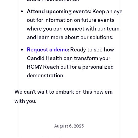
Attend upcoming events:​​​​‌ ‍ ​‍​‍‌‍ ‌ ​‍‌‍‍‌‌‍‌ ‌‍‍‌‌‍ ‍​‍​‍​ ‍‍​‍​‍‌ ​ ‌‍​‌‌‍ ‍‌‍‍‌‌ ‌​‌ ‍‌​‍ ‍‌‍‍‌‌‍ ​‍​‍​‍ ​​‍​‍‌‍‍​‌ ​‍‌‍‌‌‌‍‌‍​‍​‍​ ‍‍​‍​‍‌‍‍​‌ ‌​‌ ‌​‌ ​​​ ‍‍​‍ ​‍ ‌‍ ​‌‍ ‌‍​ ‌‍​‌‌‍ ​‌‍‍​‌‍ ‌ ​ ‌ ‌​​ ‍‍​ ​ ​ ​ ​ ​ ​ ​ ​‍ ‌‍‍‌‌‍ ‍‌ ‌​‌‍‌‌‌‍ ‍‌ ‌​​‍ ‌‍‌‌‌‍‌​‌‍‍‌‌ ‌​​‍ ‌‍ ‌‌‍ ‌‍‌​‌‍‌‌​ ‌‌ ​​‌ ​‍‌‍‌‌‌ ​ ‌‍‌‌‌‍ ‍‌ ‌​‌‍​‌‌ ‌​‌‍‍‌‌‍ ‌‍ ‍​ ‍ ‌‍‍‌‌‍‌​​ ‌​ ‌‍‌‍‌‍​ ‍​​ ​​​ ​‌‌‍‌‍​ ​‌‌‍​ ​‍ ‌‌‍​ ​ ‌‌‌‍​‌​ ​ ​‍ ‌​ ‌​​ ​​​ ‌‍​ ​​​‍ ‌​ ‍‌​ ‌‌‌‍​‌​ ​​​‍ ‌​ ‌‍​ ‌​​ ‌​​ ‌‌‌‍​‍​ ​‍​ ‌ ‌‍​‌​ ​‌​ ​‍​ ​‍‌‍​‌​ ‍ ‌ ‌​‌ ‍‌‌ ​​‌‍‌‌​ ‌‌‍​‍‌‍ ​‌‍ ‌‍‌ ‌‌​​‌‍ ‌ ​ ‌ ‌​​ ‍ ‌ ​​‌‍​‌‌ ‌​‌‍‍​​ ‌‌‍​ ‌‍ ‌‍ ‍‌ ‌​‌‍‌‌‌‍ ‍‌ ‌​​‍‌‌​ ‌‌‌​​‍‌‌ ‌‍‍ ‌‍‌‌‌ ‍‌​‍‌‌​ ​ ‌​‌​​‍‌‌​ ​ ‌​‌​​‍‌‌​ ​‍​ ​‍‌‍‌‌​ ‌ ​ ‌​​ ​‌​ ‌‍​ ‍​​ ‌‍‌‍​‌​ ‍‌​ ‌ ​ ‌​​ ‌‌​‍‌‌​ ​‍​ ​‍​‍‌‌​ ‌‌‌​‌​​‍ ‍‌‍​ ‌‍‍​‌‍‍‌‌‍ ​‌‍‌​‌ ​‍‌‍‌‌‌‍ ‍​‍‌‌​ ‌‌‌​​‍‌‌ ‌‍‍ ‌‍‌‌‌ ‍‌​‍‌‌​ ​ ‌​‌​​‍‌‌​ ​ ‌​‌​​‍‌‌​ ​‍​ ​‍​ ‍​‌‍‌​‌‍​ ​ ‌‌‌‍‌‌‌‍​‌‌‍​‌​ ​‌​ ​‍‌‍‌‌​ ‌‍​ ​ ​‍‌‌​ ​‍​ ​‍​‍‌‌​ ‌‌‌​‌​​‍ ‍‌ ‌​‌‍‌‌‌ ‍​‌ ‌​​ ‌‍​‍‌‍​‌‌ ​ ‌‍‌‌‌‌‌‌‌ ​‍‌‍ ​​ ‌‌‍‍​‌ ‌​‌ ‌​‌ ​​​‍‌‌​ ​ ‌​​‌​‍‌‌​ ​‍‌​‌‍​‍‌‌​ ​‍‌​‌‍‌‍ ​‌‍ ‌‍​ ‌‍​‌‌‍ ​‌‍‍​‌‍ ‌ ​ ‌ ‌​​‍‌‌​ ​ ‌​​‌​ ​ ​ ​ ​ ​ ​ ​ ​‍‌‍‌‍‍‌‌‍‌​​ ‌​ ‌‍‌‍‌‍​ ‍​​ ​​​ ​‌‌‍‌‍​ ​‌‌‍​ ​‍ ‌‌‍​ ​ ‌‌‌‍​‌​ ​ ​‍ ‌​ ‌​​ ​​​ ‌‍​ ​​​‍ ‌​ ‍‌​ ‌‌‌‍​‌​ ​​​‍ ‌​ ‌‍​ ‌​​ ‌​​ ‌‌‌‍​‍​ ​‍​ ‌ ‌‍​‌​ ​‌​ ​‍​ ​‍‌‍​‌​‍‌‍‌ ‌​‌ ‍‌‌ ​​‌‍‌‌​ ‌‌‍​‍‌‍ ​‌‍ ‌‍‌ ‌‌​​‌‍ ‌ ​ ‌ ‌​​‍‌‍‌ ​​‌‍​‌‌ ‌​‌‍‍​​ ‌‌‍​ ‌‍ ‌‍ ‍‌ ‌​‌‍‌‌‌‍ ‍‌ ‌​​‍‌‌​ ‌‌‌​​‍‌‌ ‌‍‍ ‌‍‌‌‌ ‍‌​‍‌‌​ ​ ‌​‌​​‍‌‌​ ​ ‌​‌​​‍‌‌​ ​‍​ ​‍‌‍‌‌​ ‌ ​ ‌​​ ​‌​ ‌‍​ ‍​​ ‌‍‌‍​‌​ ‍‌​ ‌ ​ ‌​​ ‌‌​‍‌‌​ ​‍​ ​‍​‍‌‌​ ‌‌‌​‌​​‍ ‍‌‍​ ‌‍‍​‌‍‍‌‌‍ ​‌‍‌​‌ ​‍‌‍‌‌‌‍ ‍​‍‌‌​ ‌‌‌​​‍‌‌ ‌‍‍ ‌‍‌‌‌ ‍‌​‍‌‌​ ​ ‌​‌​​‍‌‌​ ​ ‌​‌​​‍‌‌​ ​‍​ ​‍​ ‍​‌‍‌​‌‍​ ​ ‌‌‌‍‌‌‌‍​‌‌‍​‌​ ​‌​ ​‍‌‍‌‌​ ‌‍​ ​ ​‍‌‌​ ​‍​ ​‍​‍‌‌​ ‌‌‌​‌​​‍ ‍‌ ‌​‌‍‌‌‌ ‍​‌ ‌​​‍‌‍‌ ​​‌‍‌‌‌ ​‍‌ ​ ‌ ​​‌‍‌‌‌‍​ ‌ ‌​‌‍‍‌‌ ‌‍‌‍‌‌​ ‌‌ ​​‌ ‌‌‌‍​‍‌‍ ​‌‍‍‌‌ ​ ‌‍‍​‌‍‌‌‌‍‌​​‍​‍‌ ‌
Keep an eye
out for information on future events
where you can connect with our team
and learn more about our solutions.​​​​‌ ‍ ​‍​‍‌‍ ‌ ​‍‌‍‍‌‌‍‌ ‌‍‍‌‌‍ ‍​‍​‍​ ‍‍​‍​‍‌ ​ ‌‍​‌‌‍ ‍‌‍‍‌‌ ‌​‌ ‍‌​‍ ‍‌‍‍‌‌‍ ​‍​‍​‍ ​​‍​‍‌‍‍​‌ ​‍‌‍‌‌‌‍‌‍​‍​‍​ ‍‍​‍​‍‌‍‍​‌ ‌​‌ ‌​‌ ​​​ ‍‍​‍ ​‍ ‌‍ ​‌‍ ‌‍​ ‌‍​‌‌‍ ​‌‍‍​‌‍ ‌ ​ ‌ ‌​​ ‍‍​ ​ ​ ​ ​ ​ ​ ​ ​‍ ‌‍‍‌‌‍ ‍‌ ‌​‌‍‌‌‌‍ ‍‌ ‌​​‍ ‌‍‌‌‌‍‌​‌‍‍‌‌ ‌​​‍ ‌‍ ‌‌‍ ‌‍‌​‌‍‌‌​ ‌‌ ​​‌ ​‍‌‍‌‌‌ ​ ‌‍‌‌‌‍ ‍‌ ‌​‌‍​‌‌ ‌​‌‍‍‌‌‍ ‌‍ ‍​ ‍ ‌‍‍‌‌‍‌​​ ‌​ ‌‍‌‍‌‍​ ‍​​ ​​​ ​‌‌‍‌‍​ ​‌‌‍​ ​‍ ‌‌‍​ ​ ‌‌‌‍​‌​ ​ ​‍ ‌​ ‌​​ ​​​ ‌‍​ ​​​‍ ‌​ ‍‌​ ‌‌‌‍​‌​ ​​​‍ ‌​ ‌‍​ ‌​​ ‌​​ ‌‌‌‍​‍​ ​‍​ ‌ ‌‍​‌​ ​‌​ ​‍​ ​‍‌‍​‌​ ‍ ‌ ‌​‌ ‍‌‌ ​​‌‍‌‌​ ‌‌‍​‍‌‍ ​‌‍ ‌‍‌ ‌‌​​‌‍ ‌ ​ ‌ ‌​​ ‍ ‌ ​​‌‍​‌‌ ‌​‌‍‍​​ ‌‌‍​ ‌‍ ‌‍ ‍‌ ‌​‌‍‌‌‌‍ ‍‌ ‌​​‍‌‌​ ‌‌‌​​‍‌‌ ‌‍‍ ‌‍‌‌‌ ‍‌​‍‌‌​ ​ ‌​‌​​‍‌‌​ ​ ‌​‌​​‍‌‌​ ​‍​ ​‍‌‍‌‌​ ‌ ​ ‌​​ ​‌​ ‌‍​ ‍​​ ‌‍‌‍​‌​ ‍‌​ ‌ ​ ‌​​ ‌‌​‍‌‌​ ​‍​ ​‍​‍‌‌​ ‌‌‌​‌​​‍ ‍‌‍​ ‌‍‍​‌‍‍‌‌‍ ​‌‍‌​‌ ​‍‌‍‌‌‌‍ ‍​‍‌‌​ ‌‌‌​​‍‌‌ ‌‍‍ ‌‍‌‌‌ ‍‌​‍‌‌​ ​ ‌​‌​​‍‌‌​ ​ ‌​‌​​‍‌‌​ ​‍​ ​‍‌‍‌​‌‍‌‌​ ​‍‌‍‌‌​ ‌‍​ ​​‌‍​ ​ ‌​​ ‌‌‌‍​‍‌‍‌‍‌‍‌​​‍‌‌​ ​‍​ ​‍​‍‌‌​ ‌‌‌​‌​​‍ ‍‌ ‌​‌‍‌‌‌ ‍​‌ ‌​​ ‌‍​‍‌‍​‌‌ ​ ‌‍‌‌‌‌‌‌‌ ​‍‌‍ ​​ ‌‌‍‍​‌ ‌​‌ ‌​‌ ​​​‍‌‌​ ​ ‌​​‌​‍‌‌​ ​‍‌​‌‍​‍‌‌​ ​‍‌​‌‍‌‍ ​‌‍ ‌‍​ ‌‍​‌‌‍ ​‌‍‍​‌‍ ‌ ​ ‌ ‌​​‍‌‌​ ​ ‌​​‌​ ​ ​ ​ ​ ​ ​ ​ ​‍‌‍‌‍‍‌‌‍‌​​ ‌​ ‌‍‌‍‌‍​ ‍​​ ​​​ ​‌‌‍‌‍​ ​‌‌‍​ ​‍ ‌‌‍​ ​ ‌‌‌‍​‌​ ​ ​‍ ‌​ ‌​​ ​​​ ‌‍​ ​​​‍ ‌​ ‍‌​ ‌‌‌‍​‌​ ​​​‍ ‌​ ‌‍​ ‌​​ ‌​​ ‌‌‌‍​‍​ ​‍​ ‌ ‌‍​‌​ ​‌​ ​‍​ ​‍‌‍​‌​‍‌‍‌ ‌​‌ ‍‌‌ ​​‌‍‌‌​ ‌‌‍​‍‌‍ ​‌‍ ‌‍‌ ‌‌​​‌‍ ‌ ​ ‌ ‌​​‍‌‍‌ ​​‌‍​‌‌ ‌​‌‍‍​​ ‌‌‍​ ‌‍ ‌‍ ‍‌ ‌​‌‍‌‌‌‍ ‍‌ ‌​​‍‌‌​ ‌‌‌​​‍‌‌ ‌‍‍ ‌‍‌‌‌ ‍‌​‍‌‌​ ​ ‌​‌​​‍‌‌​ ​ ‌​‌​​‍‌‌​ ​‍​ ​‍‌‍‌‌​ ‌ ​ ‌​​ ​‌​ ‌‍​ ‍​​ ‌‍‌‍​‌​ ‍‌​ ‌ ​ ‌​​ ‌‌​‍‌‌​ ​‍​ ​‍​‍‌‌​ ‌‌‌​‌​​‍ ‍‌‍​ ‌‍‍​‌‍‍‌‌‍ ​‌‍‌​‌ ​‍‌‍‌‌‌‍ ‍​‍‌‌​ ‌‌‌​​‍‌‌ ‌‍‍ ‌‍‌‌‌ ‍‌​‍‌‌​ ​ ‌​‌​​‍‌‌​ ​ ‌​‌​​‍‌‌​ ​‍​ ​‍‌‍‌​‌‍‌‌​ ​‍‌‍‌‌​ ‌‍​ ​​‌‍​ ​ ‌​​ ‌‌‌‍​‍‌‍‌‍‌‍‌​​‍‌‌​ ​‍​ ​‍​‍‌‌​ ‌‌‌​‌​​‍ ‍‌ ‌​‌‍‌‌‌ ‍​‌ ‌​​‍‌‍‌ ​​‌‍‌‌‌ ​‍‌ ​ ‌ ​​‌‍‌‌‌‍​ ‌ ‌​‌‍‍‌‌ ‌‍‌‍‌‌​ ‌‌ ​​‌ ‌‌‌‍​‍‌‍ ​‌‍‍‌‌ ​ ‌‍‍​‌‍‌‌‌‍‌​​‍​‍‌ ‌
Request a demo​​​​‌ ‍ ​‍​‍‌‍ ‌ ​‍‌‍‍‌‌‍‌ ‌‍‍‌‌‍ ‍​‍​‍​ ‍‍​‍​‍‌ ​ ‌‍​‌‌‍ ‍‌‍‍‌‌ ‌​‌ ‍‌​‍ ‍‌‍‍‌‌‍ ​‍​‍​‍ ​​‍​‍‌‍‍​‌ ​‍‌‍‌‌‌‍‌‍​‍​‍​ ‍‍​‍​‍‌‍‍​‌ ‌​‌ ‌​‌ ​​​ ‍‍​‍ ​‍ ‌‍ ​‌‍ ‌‍​ ‌‍​‌‌‍ ​‌‍‍​‌‍ ‌ ​ ‌ ‌​​ ‍‍​ ​ ​ ​ ​ ​ ​ ​ ​‍ ‌‍‍‌‌‍ ‍‌ ‌​‌‍‌‌‌‍ ‍‌ ‌​​‍ ‌‍‌‌‌‍‌​‌‍‍‌‌ ‌​​‍ ‌‍ ‌‌‍ ‌‍‌​‌‍‌‌​ ‌‌ ​​‌ ​‍‌‍‌‌‌ ​ ‌‍‌‌‌‍ ‍‌ ‌​‌‍​‌‌ ‌​‌‍‍‌‌‍ ‌‍ ‍​ ‍ ‌‍‍‌‌‍‌​​ ‌​ ‌‍‌‍‌‍​ ‍​​ ​​​ ​‌‌‍‌‍​ ​‌‌‍​ ​‍ ‌‌‍​ ​ ‌‌‌‍​‌​ ​ ​‍ ‌​ ‌​​ ​​​ ‌‍​ ​​​‍ ‌​ ‍‌​ ‌‌‌‍​‌​ ​​​‍ ‌​ ‌‍​ ‌​​ ‌​​ ‌‌‌‍​‍​ ​‍​ ‌ ‌‍​‌​ ​‌​ ​‍​ ​‍‌‍​‌​ ‍ ‌ ‌​‌ ‍‌‌ ​​‌‍‌‌​ ‌‌‍​‍‌‍ ​‌‍ ‌‍‌ ‌‌​​‌‍ ‌ ​ ‌ ‌​​ ‍ ‌ ​​‌‍​‌‌ ‌​‌‍‍​​ ‌‌‍​ ‌‍ ‌‍ ‍‌ ‌​‌‍‌‌‌‍ ‍‌ ‌​​‍‌‌​ ‌‌‌​​‍‌‌ ‌‍‍ ‌‍‌‌‌ ‍‌​‍‌‌​ ​ ‌​‌​​‍‌‌​ ​ ‌​‌​​‍‌‌​ ​‍​ ​‍‌‍‌‌​ ‌​​ ‍‌​ ​‍‌‍​ ‌‍​ ‌‍‌‌‌‍​‌‌‍‌‌‌‍​ ‌‍‌‍​ ​‌​‍‌‌​ ​‍​ ​‍​‍‌‌​ ‌‌‌​‌​​‍ ‍‌‍​ ‌‍‍​‌‍‍‌‌‍ ​‌‍‌​‌ ​‍‌‍‌‌‌‍ ‍​‍‌‌​ ‌‌‌​​‍‌‌ ‌‍‍ ‌‍‌‌‌ ‍‌​‍‌‌​ ​ ‌​‌​​‍‌‌​ ​ ‌​‌​​‍‌‌​ ​‍​ ​‍​ ​‌‌‍‌‍​ ‌ ‌‍​‌​ ​ ​ ‌‌‌‍‌‌​ ‌‍​ ‌ ​ ‍‌‌‍‌‍​ ‌‍​‍‌‌​ ​‍​ ​‍​‍‌‌​ ‌‌‌​‌​​‍ ‍‌ ‌​‌‍‌‌‌ ‍​‌ ‌​​ ‌‍​‍‌‍​‌‌ ​ ‌‍‌‌‌‌‌‌‌ ​‍‌‍ ​​ ‌‌‍‍​‌ ‌​‌ ‌​‌ ​​​‍‌‌​ ​ ‌​​‌​‍‌‌​ ​‍‌​‌‍​‍‌‌​ ​‍‌​‌‍‌‍ ​‌‍ ‌‍​ ‌‍​‌‌‍ ​‌‍‍​‌‍ ‌ ​ ‌ ‌​​‍‌‌​ ​ ‌​​‌​ ​ ​ ​ ​ ​ ​ ​ ​‍‌‍‌‍‍‌‌‍‌​​ ‌​ ‌‍‌‍‌‍​ ‍​​ ​​​ ​‌‌‍‌‍​ ​‌‌‍​ ​‍ ‌‌‍​ ​ ‌‌‌‍​‌​ ​ ​‍ ‌​ ‌​​ ​​​ ‌‍​ ​​​‍ ‌​ ‍‌​ ‌‌‌‍​‌​ ​​​‍ ‌​ ‌‍​ ‌​​ ‌​​ ‌‌‌‍​‍​ ​‍​ ‌ ‌‍​‌​ ​‌​ ​‍​ ​‍‌‍​‌​‍‌‍‌ ‌​‌ ‍‌‌ ​​‌‍‌‌​ ‌‌‍​‍‌‍ ​‌‍ ‌‍‌ ‌‌​​‌‍ ‌ ​ ‌ ‌​​‍‌‍‌ ​​‌‍​‌‌ ‌​‌‍‍​​ ‌‌‍​ ‌‍ ‌‍ ‍‌ ‌​‌‍‌‌‌‍ ‍‌ ‌​​‍‌‌​ ‌‌‌​​‍‌‌ ‌‍‍ ‌‍‌‌‌ ‍‌​‍‌‌​ ​ ‌​‌​​‍‌‌​ ​ ‌​‌​​‍‌‌​ ​‍​ ​‍‌‍‌‌​ ‌​​ ‍‌​ ​‍‌‍​ ‌‍​ ‌‍‌‌‌‍​‌‌‍‌‌‌‍​ ‌‍‌‍​ ​‌​‍‌‌​ ​‍​ ​‍​‍‌‌​ ‌‌‌​‌​​‍ ‍‌‍​ ‌‍‍​‌‍‍‌‌‍ ​‌‍‌​‌ ​‍‌‍‌‌‌‍ ‍​‍‌‌​ ‌‌‌​​‍‌‌ ‌‍‍ ‌‍‌‌‌ ‍‌​‍‌‌​ ​ ‌​‌​​‍‌‌​ ​ ‌​‌​​‍‌‌​ ​‍​ ​‍​ ​‌‌‍‌‍​ ‌ ‌‍​‌​ ​ ​ ‌‌‌‍‌‌​ ‌‍​ ‌ ​ ‍‌‌‍‌‍​ ‌‍​‍‌‌​ ​‍​ ​‍​‍‌‌​ ‌‌‌​‌​​‍ ‍‌ ‌​‌‍‌‌‌ ‍​‌ ‌​​‍‌‍‌ ​​‌‍‌‌‌ ​‍‌ ​ ‌ ​​‌‍‌‌‌‍​ ‌ ‌​‌‍‍‌‌ ‌‍‌‍‌‌​ ‌‌ ​​‌ ‌‌‌‍​‍‌‍ ​‌‍‍‌‌ ​ ‌‍‍​‌‍‌‌‌‍‌​​‍​‍‌ ‌
:​​​​‌ ‍ ​‍​‍‌‍ ‌ ​‍‌‍‍‌‌‍‌ ‌‍‍‌‌‍ ‍​‍​‍​ ‍‍​‍​‍‌ ​ ‌‍​‌‌‍ ‍‌‍‍‌‌ ‌​‌ ‍‌​‍ ‍‌‍‍‌‌‍ ​‍​‍​‍ ​​‍​‍‌‍‍​‌ ​‍‌‍‌‌‌‍‌‍​‍​‍​ ‍‍​‍​‍‌‍‍​‌ ‌​‌ ‌​‌ ​​​ ‍‍​‍ ​‍ ‌‍ ​‌‍ ‌‍​ ‌‍​‌‌‍ ​‌‍‍​‌‍ ‌ ​ ‌ ‌​​ ‍‍​ ​ ​ ​ ​ ​ ​ ​ ​‍ ‌‍‍‌‌‍ ‍‌ ‌​‌‍‌‌‌‍ ‍‌ ‌​​‍ ‌‍‌‌‌‍‌​‌‍‍‌‌ ‌​​‍ ‌‍ ‌‌‍ ‌‍‌​‌‍‌‌​ ‌‌ ​​‌ ​‍‌‍‌‌‌ ​ ‌‍‌‌‌‍ ‍‌ ‌​‌‍​‌‌ ‌​‌‍‍‌‌‍ ‌‍ ‍​ ‍ ‌‍‍‌‌‍‌​​ ‌​ ‌‍‌‍‌‍​ ‍​​ ​​​ ​‌‌‍‌‍​ ​‌‌‍​ ​‍ ‌‌‍​ ​ ‌‌‌‍​‌​ ​ ​‍ ‌​ ‌​​ ​​​ ‌‍​ ​​​‍ ‌​ ‍‌​ ‌‌‌‍​‌​ ​​​‍ ‌​ ‌‍​ ‌​​ ‌​​ ‌‌‌‍​‍​ ​‍​ ‌ ‌‍​‌​ ​‌​ ​‍​ ​‍‌‍​‌​ ‍ ‌ ‌​‌ ‍‌‌ ​​‌‍‌‌​ ‌‌‍​‍‌‍ ​‌‍ ‌‍‌ ‌‌​​‌‍ ‌ ​ ‌ ‌​​ ‍ ‌ ​​‌‍​‌‌ ‌​‌‍‍​​ ‌‌‍​ ‌‍ ‌‍ ‍‌ ‌​‌‍‌‌‌‍ ‍‌ ‌​​‍‌‌​ ‌‌‌​​‍‌‌ ‌‍‍ ‌‍‌‌‌ ‍‌​‍‌‌​ ​ ‌​‌​​‍‌‌​ ​ ‌​‌​​‍‌‌​ ​‍​ ​‍‌‍‌‌​ ‌​​ ‍‌​ ​‍‌‍​ ‌‍​ ‌‍‌‌‌‍​‌‌‍‌‌‌‍​ ‌‍‌‍​ ​‌​‍‌‌​ ​‍​ ​‍​‍‌‌​ ‌‌‌​‌​​‍ ‍‌‍​ ‌‍‍​‌‍‍‌‌‍ ​‌‍‌​‌ ​‍‌‍‌‌‌‍ ‍​‍‌‌​ ‌‌‌​​‍‌‌ ‌‍‍ ‌‍‌‌‌ ‍‌​‍‌‌​ ​ ‌​‌​​‍‌‌​ ​ ‌​‌​​‍‌‌​ ​‍​ ​‍​ ​‌‌‍​‍‌‍​‍​ ‌ ​ ​‍​ ​​​ ​ ‌‍‌‍‌‍‌‌​ ‍​‌‍‌‌​ ‍‌​‍‌‌​ ​‍​ ​‍​‍‌‌​ ‌‌‌​‌​​‍ ‍‌ ‌​‌‍‌‌‌ ‍​‌ ‌​​ ‌‍​‍‌‍​‌‌ ​ ‌‍‌‌‌‌‌‌‌ ​‍‌‍ ​​ ‌‌‍‍​‌ ‌​‌ ‌​‌ ​​​‍‌‌​ ​ ‌​​‌​‍‌‌​ ​‍‌​‌‍​‍‌‌​ ​‍‌​‌‍‌‍ ​‌‍ ‌‍​ ‌‍​‌‌‍ ​‌‍‍​‌‍ ‌ ​ ‌ ‌​​‍‌‌​ ​ ‌​​‌​ ​ ​ ​ ​ ​ ​ ​ ​‍‌‍‌‍‍‌‌‍‌​​ ‌​ ‌‍‌‍‌‍​ ‍​​ ​​​ ​‌‌‍‌‍​ ​‌‌‍​ ​‍ ‌‌‍​ ​ ‌‌‌‍​‌​ ​ ​‍ ‌​ ‌​​ ​​​ ‌‍​ ​​​‍ ‌​ ‍‌​ ‌‌‌‍​‌​ ​​​‍ ‌​ ‌‍​ ‌​​ ‌​​ ‌‌‌‍​‍​ ​‍​ ‌ ‌‍​‌​ ​‌​ ​‍​ ​‍‌‍​‌​‍‌‍‌ ‌​‌ ‍‌‌ ​​‌‍‌‌​ ‌‌‍​‍‌‍ ​‌‍ ‌‍‌ ‌‌​​‌‍ ‌ ​ ‌ ‌​​‍‌‍‌ ​​‌‍​‌‌ ‌​‌‍‍​​ ‌‌‍​ ‌‍ ‌‍ ‍‌ ‌​‌‍‌‌‌‍ ‍‌ ‌​​‍‌‌​ ‌‌‌​​‍‌‌ ‌‍‍ ‌‍‌‌‌ ‍‌​‍‌‌​ ​ ‌​‌​​‍‌‌​ ​ ‌​‌​​‍‌‌​ ​‍​ ​‍‌‍‌‌​ ‌​​ ‍‌​ ​‍‌‍​ ‌‍​ ‌‍‌‌‌‍​‌‌‍‌‌‌‍​ ‌‍‌‍​ ​‌​‍‌‌​ ​‍​ ​‍​‍‌‌​ ‌‌‌​‌​​‍ ‍‌‍​ ‌‍‍​‌‍‍‌‌‍ ​‌‍‌​‌ ​‍‌‍‌‌‌‍ ‍​‍‌‌​ ‌‌‌​​‍‌‌ ‌‍‍ ‌‍‌‌‌ ‍‌​‍‌‌​ ​ ‌​‌​​‍‌‌​ ​ ‌​‌​​‍‌‌​ ​‍​ ​‍​ ​‌‌‍​‍‌‍​‍​ ‌ ​ ​‍​ ​​​ ​ ‌‍‌‍‌‍‌‌​ ‍​‌‍‌‌​ ‍‌​‍‌‌​ ​‍​ ​‍​‍‌‌​ ‌‌‌​‌​​‍ ‍‌ ‌​‌‍‌‌‌ ‍​‌ ‌​​‍‌‍‌ ​​‌‍‌‌‌ ​‍‌ ​ ‌ ​​‌‍‌‌‌‍​ ‌ ‌​‌‍‍‌‌ ‌‍‌‍‌‌​ ‌‌ ​​‌ ‌‌‌‍​‍‌‍ ​‌‍‍‌‌ ​ ‌‍‍​‌‍‌‌‌‍‌​​‍​‍‌ ‌
Ready to see how
Candid Health can transform your
RCM? Reach out for a personalized
demonstration.​​​​‌ ‍ ​‍​‍‌‍ ‌ ​‍‌‍‍‌‌‍‌ ‌‍‍‌‌‍ ‍​‍​‍​ ‍‍​‍​‍‌ ​ ‌‍​‌‌‍ ‍‌‍‍‌‌ ‌​‌ ‍‌​‍ ‍‌‍‍‌‌‍ ​‍​‍​‍ ​​‍​‍‌‍‍​‌ ​‍‌‍‌‌‌‍‌‍​‍​‍​ ‍‍​‍​‍‌‍‍​‌ ‌​‌ ‌​‌ ​​​ ‍‍​‍ ​‍ ‌‍ ​‌‍ ‌‍​ ‌‍​‌‌‍ ​‌‍‍​‌‍ ‌ ​ ‌ ‌​​ ‍‍​ ​ ​ ​ ​ ​ ​ ​ ​‍ ‌‍‍‌‌‍ ‍‌ ‌​‌‍‌‌‌‍ ‍‌ ‌​​‍ ‌‍‌‌‌‍‌​‌‍‍‌‌ ‌​​‍ ‌‍ ‌‌‍ ‌‍‌​‌‍‌‌​ ‌‌ ​​‌ ​‍‌‍‌‌‌ ​ ‌‍‌‌‌‍ ‍‌ ‌​‌‍​‌‌ ‌​‌‍‍‌‌‍ ‌‍ ‍​ ‍ ‌‍‍‌‌‍‌​​ ‌​ ‌‍‌‍‌‍​ ‍​​ ​​​ ​‌‌‍‌‍​ ​‌‌‍​ ​‍ ‌‌‍​ ​ ‌‌‌‍​‌​ ​ ​‍ ‌​ ‌​​ ​​​ ‌‍​ ​​​‍ ‌​ ‍‌​ ‌‌‌‍​‌​ ​​​‍ ‌​ ‌‍​ ‌​​ ‌​​ ‌‌‌‍​‍​ ​‍​ ‌ ‌‍​‌​ ​‌​ ​‍​ ​‍‌‍​‌​ ‍ ‌ ‌​‌ ‍‌‌ ​​‌‍‌‌​ ‌‌‍​‍‌‍ ​‌‍ ‌‍‌ ‌‌​​‌‍ ‌ ​ ‌ ‌​​ ‍ ‌ ​​‌‍​‌‌ ‌​‌‍‍​​ ‌‌‍​ ‌‍ ‌‍ ‍‌ ‌​‌‍‌‌‌‍ ‍‌ ‌​​‍‌‌​ ‌‌‌​​‍‌‌ ‌‍‍ ‌‍‌‌‌ ‍‌​‍‌‌​ ​ ‌​‌​​‍‌‌​ ​ ‌​‌​​‍‌‌​ ​‍​ ​‍‌‍‌‌​ ‌​​ ‍‌​ ​‍‌‍​ ‌‍​ ‌‍‌‌‌‍​‌‌‍‌‌‌‍​ ‌‍‌‍​ ​‌​‍‌‌​ ​‍​ ​‍​‍‌‌​ ‌‌‌​‌​​‍ ‍‌‍​ ‌‍‍​‌‍‍‌‌‍ ​‌‍‌​‌ ​‍‌‍‌‌‌‍ ‍​‍‌‌​ ‌‌‌​​‍‌‌ ‌‍‍ ‌‍‌‌‌ ‍‌​‍‌‌​ ​ ‌​‌​​‍‌‌​ ​ ‌​‌​​‍‌‌​ ​‍​ ​‍‌‍​ ​ ‌‌​ ​ ‌‍‌‍‌‍‌‌‌‍​ ​ ​‌​ ‌‍‌‍‌​‌‍​‍​ ‍​‌‍‌‍​‍‌‌​ ​‍​ ​‍​‍‌‌​ ‌‌‌​‌​​‍ ‍‌ ‌​‌‍‌‌‌ ‍​‌ ‌​​ ‌‍​‍‌‍​‌‌ ​ ‌‍‌‌‌‌‌‌‌ ​‍‌‍ ​​ ‌‌‍‍​‌ ‌​‌ ‌​‌ ​​​‍‌‌​ ​ ‌​​‌​‍‌‌​ ​‍‌​‌‍​‍‌‌​ ​‍‌​‌‍‌‍ ​‌‍ ‌‍​ ‌‍​‌‌‍ ​‌‍‍​‌‍ ‌ ​ ‌ ‌​​‍‌‌​ ​ ‌​​‌​ ​ ​ ​ ​ ​ ​ ​ ​‍‌‍‌‍‍‌‌‍‌​​ ‌​ ‌‍‌‍‌‍​ ‍​​ ​​​ ​‌‌‍‌‍​ ​‌‌‍​ ​‍ ‌‌‍​ ​ ‌‌‌‍​‌​ ​ ​‍ ‌​ ‌​​ ​​​ ‌‍​ ​​​‍ ‌​ ‍‌​ ‌‌‌‍​‌​ ​​​‍ ‌​ ‌‍​ ‌​​ ‌​​ ‌‌‌‍​‍​ ​‍​ ‌ ‌‍​‌​ ​‌​ ​‍​ ​‍‌‍​‌​‍‌‍‌ ‌​‌ ‍‌‌ ​​‌‍‌‌​ ‌‌‍​‍‌‍ ​‌‍ ‌‍‌ ‌‌​​‌‍ ‌ ​ ‌ ‌​​‍‌‍‌ ​​‌‍​‌‌ ‌​‌‍‍​​ ‌‌‍​ ‌‍ ‌‍ ‍‌ ‌​‌‍‌‌‌‍ ‍‌ ‌​​‍‌‌​ ‌‌‌​​‍‌‌ ‌‍‍ ‌‍‌‌‌ ‍‌​‍‌‌​ ​ ‌​‌​​‍‌‌​ ​ ‌​‌​​‍‌‌​ ​‍​ ​‍‌‍‌‌​ ‌​​ ‍‌​ ​‍‌‍​ ‌‍​ ‌‍‌‌‌‍​‌‌‍‌‌‌‍​ ‌‍‌‍​ ​‌​‍‌‌​ ​‍​ ​‍​‍‌‌​ ‌‌‌​‌​​‍ ‍‌‍​ ‌‍‍​‌‍‍‌‌‍ ​‌‍‌​‌ ​‍‌‍‌‌‌‍ ‍​‍‌‌​ ‌‌‌​​‍‌‌ ‌‍‍ ‌‍‌‌‌ ‍‌​‍‌‌​ ​ ‌​‌​​‍‌‌​ ​ ‌​‌​​‍‌‌​ ​‍​ ​‍‌‍​ ​ ‌‌​ ​ ‌‍‌‍‌‍‌‌‌‍​ ​ ​‌​ ‌‍‌‍‌​‌‍​‍​ ‍​‌‍‌‍​‍‌‌​ ​‍​ ​‍​‍‌‌​ ‌‌‌​‌​​‍ ‍‌ ‌​‌‍‌‌‌ ‍​‌ ‌​​‍‌‍‌ ​​‌‍‌‌‌ ​‍‌ ​ ‌ ​​‌‍‌‌‌‍​ ‌ ‌​‌‍‍‌‌ ‌‍‌‍‌‌​ ‌‌ ​​‌ ‌‌‌‍​‍‌‍ ​‌‍‍‌‌ ​ ‌‍‍​‌‍‌‌‌‍‌​​‍​‍‌ ‌
We can’t wait to embark on this new era
with you.​​​​‌ ‍ ​‍​‍‌‍ ‌ ​‍‌‍‍‌‌‍‌ ‌‍‍‌‌‍ ‍​‍​‍​ ‍‍​‍​‍‌ ​ ‌‍​‌‌‍ ‍‌‍‍‌‌ ‌​‌ ‍‌​‍ ‍‌‍‍‌‌‍ ​‍​‍​‍ ​​‍​‍‌‍‍​‌ ​‍‌‍‌‌‌‍‌‍​‍​‍​ ‍‍​‍​‍‌‍‍​‌ ‌​‌ ‌​‌ ​​​ ‍‍​‍ ​‍ ‌‍ ​‌‍ ‌‍​ ‌‍​‌‌‍ ​‌‍‍​‌‍ ‌ ​ ‌ ‌​​ ‍‍​ ​ ​ ​ ​ ​ ​ ​ ​‍ ‌‍‍‌‌‍ ‍‌ ‌​‌‍‌‌‌‍ ‍‌ ‌​​‍ ‌‍‌‌‌‍‌​‌‍‍‌‌ ‌​​‍ ‌‍ ‌‌‍ ‌‍‌​‌‍‌‌​ ‌‌ ​​‌ ​‍‌‍‌‌‌ ​ ‌‍‌‌‌‍ ‍‌ ‌​‌‍​‌‌ ‌​‌‍‍‌‌‍ ‌‍ ‍​ ‍ ‌‍‍‌‌‍‌​​ ‌​ ‌‍‌‍‌‍​ ‍​​ ​​​ ​‌‌‍‌‍​ ​‌‌‍​ ​‍ ‌‌‍​ ​ ‌‌‌‍​‌​ ​ ​‍ ‌​ ‌​​ ​​​ ‌‍​ ​​​‍ ‌​ ‍‌​ ‌‌‌‍​‌​ ​​​‍ ‌​ ‌‍​ ‌​​ ‌​​ ‌‌‌‍​‍​ ​‍​ ‌ ‌‍​‌​ ​‌​ ​‍​ ​‍‌‍​‌​ ‍ ‌ ‌​‌ ‍‌‌ ​​‌‍‌‌​ ‌‌‍​‍‌‍ ​‌‍ ‌‍‌ ‌‌​​‌‍ ‌ ​ ‌ ‌​​ ‍ ‌ ​​‌‍​‌‌ ‌​‌‍‍​​ ‌‌‍​ ‌‍ ‌‍ ‍‌ ‌​‌‍‌‌‌‍ ‍‌ ‌​​‍‌‌​ ‌‌‌​​‍‌‌ ‌‍‍ ‌‍‌‌‌ ‍‌​‍‌‌​ ​ ‌​‌​​‍‌‌​ ​ ‌​‌​​‍‌‌​ ​‍​ ​‍​ ​‍‌‍‌‍‌‍‌​​ ‍​​ ‍​​ ‍‌​ ​‌​ ​​​ ​‍​ ‍​‌‍​‍​ ​‌​‍‌‌​ ​‍​ ​‍​‍‌‌​ ‌‌‌​‌​​‍ ‍‌‍​ ‌‍‍​‌‍‍‌‌‍ ​‌‍‌​‌ ​‍‌‍‌‌‌‍ ‍​‍‌‌​ ‌‌‌​​‍‌‌ ‌‍‍ ‌‍‌‌‌ ‍‌​‍‌‌​ ​ ‌​‌​​‍‌‌​ ​ ‌​‌​​‍‌‌​ ​‍​ ​‍​ ‌​‌‍‌​‌‍‌‌‌‍​ ‌‍​ ‌‍​ ‌‍​‌‌‍‌‍​ ‌‍​ ​​​ ‌‍​ ​ ​‍‌‌​ ​‍​ ​‍​‍‌‌​ ‌‌‌​‌​​‍ ‍‌ ‌​‌‍‌‌‌ ‍​‌ ‌​​ ‌‍​‍‌‍​‌‌ ​ ‌‍‌‌‌‌‌‌‌ ​‍‌‍ ​​ ‌‌‍‍​‌ ‌​‌ ‌​‌ ​​​‍‌‌​ ​ ‌​​‌​‍‌‌​ ​‍‌​‌‍​‍‌‌​ ​‍‌​‌‍‌‍ ​‌‍ ‌‍​ ‌‍​‌‌‍ ​‌‍‍​‌‍ ‌ ​ ‌ ‌​​‍‌‌​ ​ ‌​​‌​ ​ ​ ​ ​ ​ ​ ​ ​‍‌‍‌‍‍‌‌‍‌​​ ‌​ ‌‍‌‍‌‍​ ‍​​ ​​​ ​‌‌‍‌‍​ ​‌‌‍​ ​‍ ‌‌‍​ ​ ‌‌‌‍​‌​ ​ ​‍ ‌​ ‌​​ ​​​ ‌‍​ ​​​‍ ‌​ ‍‌​ ‌‌‌‍​‌​ ​​​‍ ‌​ ‌‍​ ‌​​ ‌​​ ‌‌‌‍​‍​ ​‍​ ‌ ‌‍​‌​ ​‌​ ​‍​ ​‍‌‍​‌​‍‌‍‌ ‌​‌ ‍‌‌ ​​‌‍‌‌​ ‌‌‍​‍‌‍ ​‌‍ ‌‍‌ ‌‌​​‌‍ ‌ ​ ‌ ‌​​‍‌‍‌ ​​‌‍​‌‌ ‌​‌‍‍​​ ‌‌‍​ ‌‍ ‌‍ ‍‌ ‌​‌‍‌‌‌‍ ‍‌ ‌​​‍‌‌​ ‌‌‌​​‍‌‌ ‌‍‍ ‌‍‌‌‌ ‍‌​‍‌‌​ ​ ‌​‌​​‍‌‌​ ​ ‌​‌​​‍‌‌​ ​‍​ ​‍​ ​‍‌‍‌‍‌‍‌​​ ‍​​ ‍​​ ‍‌​ ​‌​ ​​​ ​‍​ ‍​‌‍​‍​ ​‌​‍‌‌​ ​‍​ ​‍​‍‌‌​ ‌‌‌​‌​​‍ ‍‌‍​ ‌‍‍​‌‍‍‌‌‍ ​‌‍‌​‌ ​‍‌‍‌‌‌‍ ‍​‍‌‌​ ‌‌‌​​‍‌‌ ‌‍‍ ‌‍‌‌‌ ‍‌​‍‌‌​ ​ ‌​‌​​‍‌‌​ ​ ‌​‌​​‍‌‌​ ​‍​ ​‍​ ‌​‌‍‌​‌‍‌‌‌‍​ ‌‍​ ‌‍​ ‌‍​‌‌‍‌‍​ ‌‍​ ​​​ ‌‍​ ​ ​‍‌‌​ ​‍​ ​‍​‍‌‌​ ‌‌‌​‌​​‍ ‍‌ ‌​‌‍‌‌‌ ‍​‌ ‌​​‍‌‍‌ ​​‌‍‌‌‌ ​‍‌ ​ ‌ ​​‌‍‌‌‌‍​ ‌ ‌​‌‍‍‌‌ ‌‍‌‍‌‌​ ‌‌ ​​‌ ‌‌‌‍​‍‌‍ ​‌‍‍‌‌ ​ ‌‍‍​‌‍‌‌‌‍‌​​‍​‍‌ ‌
August 6, 2025