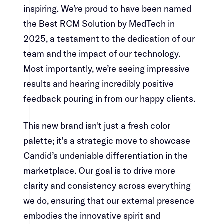
inspiring. We’re proud to have been named
the Best RCM Solution by MedTech in
2025, a testament to the dedication of our
team and the impact of our technology.
Most importantly, we’re seeing impressive
results and hearing incredibly positive
feedback pouring in from our happy clients.​​​​‌ ‍ ​‍​‍‌‍ ‌ ​‍‌‍‍‌‌‍‌ ‌‍‍‌‌‍ ‍​‍​‍​ ‍‍​‍​‍‌ ​ ‌‍​‌‌‍ ‍‌‍‍‌‌ ‌​‌ ‍‌​‍ ‍‌‍‍‌‌‍ ​‍​‍​‍ ​​‍​‍‌‍‍​‌ ​‍‌‍‌‌‌‍‌‍​‍​‍​ ‍‍​‍​‍‌‍‍​‌ ‌​‌ ‌​‌ ​​​ ‍‍​‍ ​‍ ‌‍ ​‌‍ ‌‍​ ‌‍​‌‌‍ ​‌‍‍​‌‍ ‌ ​ ‌ ‌​​ ‍‍​ ​ ​ ​ ​ ​ ​ ​ ​‍ ‌‍‍‌‌‍ ‍‌ ‌​‌‍‌‌‌‍ ‍‌ ‌​​‍ ‌‍‌‌‌‍‌​‌‍‍‌‌ ‌​​‍ ‌‍ ‌‌‍ ‌‍‌​‌‍‌‌​ ‌‌ ​​‌ ​‍‌‍‌‌‌ ​ ‌‍‌‌‌‍ ‍‌ ‌​‌‍​‌‌ ‌​‌‍‍‌‌‍ ‌‍ ‍​ ‍ ‌‍‍‌‌‍‌​​ ‌​ ‌‍‌‍‌‍​ ‍​​ ​​​ ​‌‌‍‌‍​ ​‌‌‍​ ​‍ ‌‌‍​ ​ ‌‌‌‍​‌​ ​ ​‍ ‌​ ‌​​ ​​​ ‌‍​ ​​​‍ ‌​ ‍‌​ ‌‌‌‍​‌​ ​​​‍ ‌​ ‌‍​ ‌​​ ‌​​ ‌‌‌‍​‍​ ​‍​ ‌ ‌‍​‌​ ​‌​ ​‍​ ​‍‌‍​‌​ ‍ ‌ ‌​‌ ‍‌‌ ​​‌‍‌‌​ ‌‌‍​‍‌‍ ​‌‍ ‌‍‌ ‌‌​​‌‍ ‌ ​ ‌ ‌​​ ‍ ‌ ​​‌‍​‌‌ ‌​‌‍‍​​ ‌‌‍​ ‌‍ ‌‍ ‍‌ ‌​‌‍‌‌‌‍ ‍‌ ‌​​‍‌‌​ ‌‌‌​​‍‌‌ ‌‍‍ ‌‍‌‌‌ ‍‌​‍‌‌​ ​ ‌​‌​​‍‌‌​ ​ ‌​‌​​‍‌‌​ ​‍​ ​‍‌‍​‍​ ​‍​ ‌‍​ ‌‍​ ‌‍​ ‌‌​ ‌ ‌‍​‍‌‍‌​​ ‌‌​ ​​​ ‌‍​‍‌‌​ ​‍​ ​‍​‍‌‌​ ‌‌‌​‌​​‍ ‍‌‍​ ‌‍‍​‌‍‍‌‌‍ ​‌‍‌​‌ ​‍‌‍‌‌‌‍ ‍​‍‌‌​ ‌‌‌​​‍‌‌ ‌‍‍ ‌‍‌‌‌ ‍‌​‍‌‌​ ​ ‌​‌​​‍‌‌​ ​ ‌​‌​​‍‌‌​ ​‍​ ​‍​ ‌ ​ ​‌​ ​ ​ ‍‌​ ‌‌‌‍‌‌​ ‌‌​ ‌‌​ ‍‌​ ‌​​ ‍​‌‍‌​​‍‌‌​ ​‍​ ​‍​‍‌‌​ ‌‌‌​‌​​‍ ‍‌ ‌​‌‍‌‌‌ ‍​‌ ‌​​ ‌‍​‍‌‍​‌‌ ​ ‌‍‌‌‌‌‌‌‌ ​‍‌‍ ​​ ‌‌‍‍​‌ ‌​‌ ‌​‌ ​​​‍‌‌​ ​ ‌​​‌​‍‌‌​ ​‍‌​‌‍​‍‌‌​ ​‍‌​‌‍‌‍ ​‌‍ ‌‍​ ‌‍​‌‌‍ ​‌‍‍​‌‍ ‌ ​ ‌ ‌​​‍‌‌​ ​ ‌​​‌​ ​ ​ ​ ​ ​ ​ ​ ​‍‌‍‌‍‍‌‌‍‌​​ ‌​ ‌‍‌‍‌‍​ ‍​​ ​​​ ​‌‌‍‌‍​ ​‌‌‍​ ​‍ ‌‌‍​ ​ ‌‌‌‍​‌​ ​ ​‍ ‌​ ‌​​ ​​​ ‌‍​ ​​​‍ ‌​ ‍‌​ ‌‌‌‍​‌​ ​​​‍ ‌​ ‌‍​ ‌​​ ‌​​ ‌‌‌‍​‍​ ​‍​ ‌ ‌‍​‌​ ​‌​ ​‍​ ​‍‌‍​‌​‍‌‍‌ ‌​‌ ‍‌‌ ​​‌‍‌‌​ ‌‌‍​‍‌‍ ​‌‍ ‌‍‌ ‌‌​​‌‍ ‌ ​ ‌ ‌​​‍‌‍‌ ​​‌‍​‌‌ ‌​‌‍‍​​ ‌‌‍​ ‌‍ ‌‍ ‍‌ ‌​‌‍‌‌‌‍ ‍‌ ‌​​‍‌‌​ ‌‌‌​​‍‌‌ ‌‍‍ ‌‍‌‌‌ ‍‌​‍‌‌​ ​ ‌​‌​​‍‌‌​ ​ ‌​‌​​‍‌‌​ ​‍​ ​‍‌‍​‍​ ​‍​ ‌‍​ ‌‍​ ‌‍​ ‌‌​ ‌ ‌‍​‍‌‍‌​​ ‌‌​ ​​​ ‌‍​‍‌‌​ ​‍​ ​‍​‍‌‌​ ‌‌‌​‌​​‍ ‍‌‍​ ‌‍‍​‌‍‍‌‌‍ ​‌‍‌​‌ ​‍‌‍‌‌‌‍ ‍​‍‌‌​ ‌‌‌​​‍‌‌ ‌‍‍ ‌‍‌‌‌ ‍‌​‍‌‌​ ​ ‌​‌​​‍‌‌​ ​ ‌​‌​​‍‌‌​ ​‍​ ​‍​ ‌ ​ ​‌​ ​ ​ ‍‌​ ‌‌‌‍‌‌​ ‌‌​ ‌‌​ ‍‌​ ‌​​ ‍​‌‍‌​​‍‌‌​ ​‍​ ​‍​‍‌‌​ ‌‌‌​‌​​‍ ‍‌ ‌​‌‍‌‌‌ ‍​‌ ‌​​‍‌‍‌ ​​‌‍‌‌‌ ​‍‌ ​ ‌ ​​‌‍‌‌‌‍​ ‌ ‌​‌‍‍‌‌ ‌‍‌‍‌‌​ ‌‌ ​​‌ ‌‌‌‍​‍‌‍ ​‌‍‍‌‌ ​ ‌‍‍​‌‍‌‌‌‍‌​​‍​‍‌ ‌
This new brand isn't just a fresh color
palette; it's a strategic move to showcase
Candid’s undeniable differentiation in the
marketplace. Our goal is to drive more
clarity and consistency across everything
we do, ensuring that our external presence
embodies the innovative spirit and