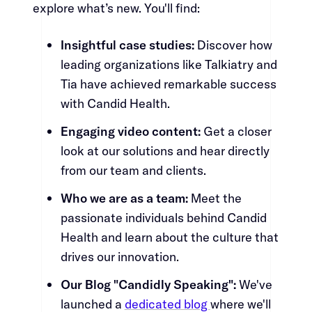
explore what’s new. You'll find:​​​​‌ ‍ ​‍​‍‌‍ ‌ ​‍‌‍‍‌‌‍‌ ‌‍‍‌‌‍ ‍​‍​‍​ ‍‍​‍​‍‌ ​ ‌‍​‌‌‍ ‍‌‍‍‌‌ ‌​‌ ‍‌​‍ ‍‌‍‍‌‌‍ ​‍​‍​‍ ​​‍​‍‌‍‍​‌ ​‍‌‍‌‌‌‍‌‍​‍​‍​ ‍‍​‍​‍‌‍‍​‌ ‌​‌ ‌​‌ ​​​ ‍‍​‍ ​‍ ‌‍ ​‌‍ ‌‍​ ‌‍​‌‌‍ ​‌‍‍​‌‍ ‌ ​ ‌ ‌​​ ‍‍​ ​ ​ ​ ​ ​ ​ ​ ​‍ ‌‍‍‌‌‍ ‍‌ ‌​‌‍‌‌‌‍ ‍‌ ‌​​‍ ‌‍‌‌‌‍‌​‌‍‍‌‌ ‌​​‍ ‌‍ ‌‌‍ ‌‍‌​‌‍‌‌​ ‌‌ ​​‌ ​‍‌‍‌‌‌ ​ ‌‍‌‌‌‍ ‍‌ ‌​‌‍​‌‌ ‌​‌‍‍‌‌‍ ‌‍ ‍​ ‍ ‌‍‍‌‌‍‌​​ ‌​ ‌‍‌‍‌‍​ ‍​​ ​​​ ​‌‌‍‌‍​ ​‌‌‍​ ​‍ ‌‌‍​ ​ ‌‌‌‍​‌​ ​ ​‍ ‌​ ‌​​ ​​​ ‌‍​ ​​​‍ ‌​ ‍‌​ ‌‌‌‍​‌​ ​​​‍ ‌​ ‌‍​ ‌​​ ‌​​ ‌‌‌‍​‍​ ​‍​ ‌ ‌‍​‌​ ​‌​ ​‍​ ​‍‌‍​‌​ ‍ ‌ ‌​‌ ‍‌‌ ​​‌‍‌‌​ ‌‌‍​‍‌‍ ​‌‍ ‌‍‌ ‌‌​​‌‍ ‌ ​ ‌ ‌​​ ‍ ‌ ​​‌‍​‌‌ ‌​‌‍‍​​ ‌‌‍​ ‌‍ ‌‍ ‍‌ ‌​‌‍‌‌‌‍ ‍‌ ‌​​‍‌‌​ ‌‌‌​​‍‌‌ ‌‍‍ ‌‍‌‌‌ ‍‌​‍‌‌​ ​ ‌​‌​​‍‌‌​ ​ ‌​‌​​‍‌‌​ ​‍​ ​‍‌‍‌‌‌‍‌‍‌‍​‍‌‍‌​​ ‍‌​ ‌‍‌‍‌​​ ‍‌​ ​‍​ ​​‌‍​ ‌‍​‍​‍‌‌​ ​‍​ ​‍​‍‌‌​ ‌‌‌​‌​​‍ ‍‌‍​ ‌‍‍​‌‍‍‌‌‍ ​‌‍‌​‌ ​‍‌‍‌‌‌‍ ‍​‍‌‌​ ‌‌‌​​‍‌‌ ‌‍‍ ‌‍‌‌‌ ‍‌​‍‌‌​ ​ ‌​‌​​‍‌‌​ ​ ‌​‌​​‍‌‌​ ​‍​ ​‍‌‍‌​​ ‍​‌‍‌‍‌‍​‌‌‍‌‌​ ‌ ‌‍​‌‌‍‌‌‌‍‌​‌‍​‍‌‍‌‍​ ​ ​‍‌‌​ ​‍​ ​‍​‍‌‌​ ‌‌‌​‌​​‍ ‍‌ ‌​‌‍‌‌‌ ‍​‌ ‌​​ ‌‍​‍‌‍​‌‌ ​ ‌‍‌‌‌‌‌‌‌ ​‍‌‍ ​​ ‌‌‍‍​‌ ‌​‌ ‌​‌ ​​​‍‌‌​ ​ ‌​​‌​‍‌‌​ ​‍‌​‌‍​‍‌‌​ ​‍‌​‌‍‌‍ ​‌‍ ‌‍​ ‌‍​‌‌‍ ​‌‍‍​‌‍ ‌ ​ ‌ ‌​​‍‌‌​ ​ ‌​​‌​ ​ ​ ​ ​ ​ ​ ​ ​‍‌‍‌‍‍‌‌‍‌​​ ‌​ ‌‍‌‍‌‍​ ‍​​ ​​​ ​‌‌‍‌‍​ ​‌‌‍​ ​‍ ‌‌‍​ ​ ‌‌‌‍​‌​ ​ ​‍ ‌​ ‌​​ ​​​ ‌‍​ ​​​‍ ‌​ ‍‌​ ‌‌‌‍​‌​ ​​​‍ ‌​ ‌‍​ ‌​​ ‌​​ ‌‌‌‍​‍​ ​‍​ ‌ ‌‍​‌​ ​‌​ ​‍​ ​‍‌‍​‌​‍‌‍‌ ‌​‌ ‍‌‌ ​​‌‍‌‌​ ‌‌‍​‍‌‍ ​‌‍ ‌‍‌ ‌‌​​‌‍ ‌ ​ ‌ ‌​​‍‌‍‌ ​​‌‍​‌‌ ‌​‌‍‍​​ ‌‌‍​ ‌‍ ‌‍ ‍‌ ‌​‌‍‌‌‌‍ ‍‌ ‌​​‍‌‌​ ‌‌‌​​‍‌‌ ‌‍‍ ‌‍‌‌‌ ‍‌​‍‌‌​ ​ ‌​‌​​‍‌‌​ ​ ‌​‌​​‍‌‌​ ​‍​ ​‍‌‍‌‌‌‍‌‍‌‍​‍‌‍‌​​ ‍‌​ ‌‍‌‍‌​​ ‍‌​ ​‍​ ​​‌‍​ ‌‍​‍​‍‌‌​ ​‍​ ​‍​‍‌‌​ ‌‌‌​‌​​‍ ‍‌‍​ ‌‍‍​‌‍‍‌‌‍ ​‌‍‌​‌ ​‍‌‍‌‌‌‍ ‍​‍‌‌​ ‌‌‌​​‍‌‌ ‌‍‍ ‌‍‌‌‌ ‍‌​‍‌‌​ ​ ‌​‌​​‍‌‌​ ​ ‌​‌​​‍‌‌​ ​‍​ ​‍‌‍‌​​ ‍​‌‍‌‍‌‍​‌‌‍‌‌​ ‌ ‌‍​‌‌‍‌‌‌‍‌​‌‍​‍‌‍‌‍​ ​ ​‍‌‌​ ​‍​ ​‍​‍‌‌​ ‌‌‌​‌​​‍ ‍‌ ‌​‌‍‌‌‌ ‍​‌ ‌​​‍‌‍‌ ​​‌‍‌‌‌ ​‍‌ ​ ‌ ​​‌‍‌‌‌‍​ ‌ ‌​‌‍‍‌‌ ‌‍‌‍‌‌​ ‌‌ ​​‌ ‌‌‌‍​‍‌‍ ​‌‍‍‌‌ ​ ‌‍‍​‌‍‌‌‌‍‌​​‍​‍‌ ‌
Insightful case studies:​​​​‌ ‍ ​‍​‍‌‍ ‌ ​‍‌‍‍‌‌‍‌ ‌‍‍‌‌‍ ‍​‍​‍​ ‍‍​‍​‍‌ ​ ‌‍​‌‌‍ ‍‌‍‍‌‌ ‌​‌ ‍‌​‍ ‍‌‍‍‌‌‍ ​‍​‍​‍ ​​‍​‍‌‍‍​‌ ​‍‌‍‌‌‌‍‌‍​‍​‍​ ‍‍​‍​‍‌‍‍​‌ ‌​‌ ‌​‌ ​​​ ‍‍​‍ ​‍ ‌‍ ​‌‍ ‌‍​ ‌‍​‌‌‍ ​‌‍‍​‌‍ ‌ ​ ‌ ‌​​ ‍‍​ ​ ​ ​ ​ ​ ​ ​ ​‍ ‌‍‍‌‌‍ ‍‌ ‌​‌‍‌‌‌‍ ‍‌ ‌​​‍ ‌‍‌‌‌‍‌​‌‍‍‌‌ ‌​​‍ ‌‍ ‌‌‍ ‌‍‌​‌‍‌‌​ ‌‌ ​​‌ ​‍‌‍‌‌‌ ​ ‌‍‌‌‌‍ ‍‌ ‌​‌‍​‌‌ ‌​‌‍‍‌‌‍ ‌‍ ‍​ ‍ ‌‍‍‌‌‍‌​​ ‌​ ‌‍‌‍‌‍​ ‍​​ ​​​ ​‌‌‍‌‍​ ​‌‌‍​ ​‍ ‌‌‍​ ​ ‌‌‌‍​‌​ ​ ​‍ ‌​ ‌​​ ​​​ ‌‍​ ​​​‍ ‌​ ‍‌​ ‌‌‌‍​‌​ ​​​‍ ‌​ ‌‍​ ‌​​ ‌​​ ‌‌‌‍​‍​ ​‍​ ‌ ‌‍​‌​ ​‌​ ​‍​ ​‍‌‍​‌​ ‍ ‌ ‌​‌ ‍‌‌ ​​‌‍‌‌​ ‌‌‍​‍‌‍ ​‌‍ ‌‍‌ ‌‌​​‌‍ ‌ ​ ‌ ‌​​ ‍ ‌ ​​‌‍​‌‌ ‌​‌‍‍​​ ‌‌‍​ ‌‍ ‌‍ ‍‌ ‌​‌‍‌‌‌‍ ‍‌ ‌​​‍‌‌​ ‌‌‌​​‍‌‌ ‌‍‍ ‌‍‌‌‌ ‍‌​‍‌‌​ ​ ‌​‌​​‍‌‌​ ​ ‌​‌​​‍‌‌​ ​‍​ ​‍​ ​​‌‍​‍​ ​‍​ ‌‌​ ​‌‌‍‌​​ ​‍​ ‌​‌‍​ ​ ​‍‌‍​‍‌‍‌‌​‍‌‌​ ​‍​ ​‍​‍‌‌​ ‌‌‌​‌​​‍ ‍‌‍​ ‌‍‍​‌‍‍‌‌‍ ​‌‍‌​‌ ​‍‌‍‌‌‌‍ ‍​‍‌‌​ ‌‌‌​​‍‌‌ ‌‍‍ ‌‍‌‌‌ ‍‌​‍‌‌​ ​ ‌​‌​​‍‌‌​ ​ ‌​‌​​‍‌‌​ ​‍​ ​‍​ ​​‌‍​ ​ ​​​ ‍‌​ ​​​ ‌‌​ ​‌​ ‌‌​ ​‍​ ‌​‌‍‌​​ ‍‌​‍‌‌​ ​‍​ ​‍​‍‌‌​ ‌‌‌​‌​​‍ ‍‌ ‌​‌‍‌‌‌ ‍​‌ ‌​​ ‌‍​‍‌‍​‌‌ ​ ‌‍‌‌‌‌‌‌‌ ​‍‌‍ ​​ ‌‌‍‍​‌ ‌​‌ ‌​‌ ​​​‍‌‌​ ​ ‌​​‌​‍‌‌​ ​‍‌​‌‍​‍‌‌​ ​‍‌​‌‍‌‍ ​‌‍ ‌‍​ ‌‍​‌‌‍ ​‌‍‍​‌‍ ‌ ​ ‌ ‌​​‍‌‌​ ​ ‌​​‌​ ​ ​ ​ ​ ​ ​ ​ ​‍‌‍‌‍‍‌‌‍‌​​ ‌​ ‌‍‌‍‌‍​ ‍​​ ​​​ ​‌‌‍‌‍​ ​‌‌‍​ ​‍ ‌‌‍​ ​ ‌‌‌‍​‌​ ​ ​‍ ‌​ ‌​​ ​​​ ‌‍​ ​​​‍ ‌​ ‍‌​ ‌‌‌‍​‌​ ​​​‍ ‌​ ‌‍​ ‌​​ ‌​​ ‌‌‌‍​‍​ ​‍​ ‌ ‌‍​‌​ ​‌​ ​‍​ ​‍‌‍​‌​‍‌‍‌ ‌​‌ ‍‌‌ ​​‌‍‌‌​ ‌‌‍​‍‌‍ ​‌‍ ‌‍‌ ‌‌​​‌‍ ‌ ​ ‌ ‌​​‍‌‍‌ ​​‌‍​‌‌ ‌​‌‍‍​​ ‌‌‍​ ‌‍ ‌‍ ‍‌ ‌​‌‍‌‌‌‍ ‍‌ ‌​​‍‌‌​ ‌‌‌​​‍‌‌ ‌‍‍ ‌‍‌‌‌ ‍‌​‍‌‌​ ​ ‌​‌​​‍‌‌​ ​ ‌​‌​​‍‌‌​ ​‍​ ​‍​ ​​‌‍​‍​ ​‍​ ‌‌​ ​‌‌‍‌​​ ​‍​ ‌​‌‍​ ​ ​‍‌‍​‍‌‍‌‌​‍‌‌​ ​‍​ ​‍​‍‌‌​ ‌‌‌​‌​​‍ ‍‌‍​ ‌‍‍​‌‍‍‌‌‍ ​‌‍‌​‌ ​‍‌‍‌‌‌‍ ‍​‍‌‌​ ‌‌‌​​‍‌‌ ‌‍‍ ‌‍‌‌‌ ‍‌​‍‌‌​ ​ ‌​‌​​‍‌‌​ ​ ‌​‌​​‍‌‌​ ​‍​ ​‍​ ​​‌‍​ ​ ​​​ ‍‌​ ​​​ ‌‌​ ​‌​ ‌‌​ ​‍​ ‌​‌‍‌​​ ‍‌​‍‌‌​ ​‍​ ​‍​‍‌‌​ ‌‌‌​‌​​‍ ‍‌ ‌​‌‍‌‌‌ ‍​‌ ‌​​‍‌‍‌ ​​‌‍‌‌‌ ​‍‌ ​ ‌ ​​‌‍‌‌‌‍​ ‌ ‌​‌‍‍‌‌ ‌‍‌‍‌‌​ ‌‌ ​​‌ ‌‌‌‍​‍‌‍ ​‌‍‍‌‌ ​ ‌‍‍​‌‍‌‌‌‍‌​​‍​‍‌ ‌
Discover how
leading organizations like Talkiatry and
Tia have achieved remarkable success
with Candid Health.​​​​‌ ‍ ​‍​‍‌‍ ‌ ​‍‌‍‍‌‌‍‌ ‌‍‍‌‌‍ ‍​‍​‍​ ‍‍​‍​‍‌ ​ ‌‍​‌‌‍ ‍‌‍‍‌‌ ‌​‌ ‍‌​‍ ‍‌‍‍‌‌‍ ​‍​‍​‍ ​​‍​‍‌‍‍​‌ ​‍‌‍‌‌‌‍‌‍​‍​‍​ ‍‍​‍​‍‌‍‍​‌ ‌​‌ ‌​‌ ​​​ ‍‍​‍ ​‍ ‌‍ ​‌‍ ‌‍​ ‌‍​‌‌‍ ​‌‍‍​‌‍ ‌ ​ ‌ ‌​​ ‍‍​ ​ ​ ​ ​ ​ ​ ​ ​‍ ‌‍‍‌‌‍ ‍‌ ‌​‌‍‌‌‌‍ ‍‌ ‌​​‍ ‌‍‌‌‌‍‌​‌‍‍‌‌ ‌​​‍ ‌‍ ‌‌‍ ‌‍‌​‌‍‌‌​ ‌‌ ​​‌ ​‍‌‍‌‌‌ ​ ‌‍‌‌‌‍ ‍‌ ‌​‌‍​‌‌ ‌​‌‍‍‌‌‍ ‌‍ ‍​ ‍ ‌‍‍‌‌‍‌​​ ‌​ ‌‍‌‍‌‍​ ‍​​ ​​​ ​‌‌‍‌‍​ ​‌‌‍​ ​‍ ‌‌‍​ ​ ‌‌‌‍​‌​ ​ ​‍ ‌​ ‌​​ ​​​ ‌‍​ ​​​‍ ‌​ ‍‌​ ‌‌‌‍​‌​ ​​​‍ ‌​ ‌‍​ ‌​​ ‌​​ ‌‌‌‍​‍​ ​‍​ ‌ ‌‍​‌​ ​‌​ ​‍​ ​‍‌‍​‌​ ‍ ‌ ‌​‌ ‍‌‌ ​​‌‍‌‌​ ‌‌‍​‍‌‍ ​‌‍ ‌‍‌ ‌‌​​‌‍ ‌ ​ ‌ ‌​​ ‍ ‌ ​​‌‍​‌‌ ‌​‌‍‍​​ ‌‌‍​ ‌‍ ‌‍ ‍‌ ‌​‌‍‌‌‌‍ ‍‌ ‌​​‍‌‌​ ‌‌‌​​‍‌‌ ‌‍‍ ‌‍‌‌‌ ‍‌​‍‌‌​ ​ ‌​‌​​‍‌‌​ ​ ‌​‌​​‍‌‌​ ​‍​ ​‍​ ​​‌‍​‍​ ​‍​ ‌‌​ ​‌‌‍‌​​ ​‍​ ‌​‌‍​ ​ ​‍‌‍​‍‌‍‌‌​‍‌‌​ ​‍​ ​‍​‍‌‌​ ‌‌‌​‌​​‍ ‍‌‍​ ‌‍‍​‌‍‍‌‌‍ ​‌‍‌​‌ ​‍‌‍‌‌‌‍ ‍​‍‌‌​ ‌‌‌​​‍‌‌ ‌‍‍ ‌‍‌‌‌ ‍‌​‍‌‌​ ​ ‌​‌​​‍‌‌​ ​ ‌​‌​​‍‌‌​ ​‍​ ​‍‌‍​‌‌‍‌‌​ ‍‌​ ‍‌​ ‌​‌‍‌‌​ ​‍‌‍​‌‌‍‌‍​ ‍‌​ ‌‌​ ‌‍​‍‌‌​ ​‍​ ​‍​‍‌‌​ ‌‌‌​‌​​‍ ‍‌ ‌​‌‍‌‌‌ ‍​‌ ‌​​ ‌‍​‍‌‍​‌‌ ​ ‌‍‌‌‌‌‌‌‌ ​‍‌‍ ​​ ‌‌‍‍​‌ ‌​‌ ‌​‌ ​​​‍‌‌​ ​ ‌​​‌​‍‌‌​ ​‍‌​‌‍​‍‌‌​ ​‍‌​‌‍‌‍ ​‌‍ ‌‍​ ‌‍​‌‌‍ ​‌‍‍​‌‍ ‌ ​ ‌ ‌​​‍‌‌​ ​ ‌​​‌​ ​ ​ ​ ​ ​ ​ ​ ​‍‌‍‌‍‍‌‌‍‌​​ ‌​ ‌‍‌‍‌‍​ ‍​​ ​​​ ​‌‌‍‌‍​ ​‌‌‍​ ​‍ ‌‌‍​ ​ ‌‌‌‍​‌​ ​ ​‍ ‌​ ‌​​ ​​​ ‌‍​ ​​​‍ ‌​ ‍‌​ ‌‌‌‍​‌​ ​​​‍ ‌​ ‌‍​ ‌​​ ‌​​ ‌‌‌‍​‍​ ​‍​ ‌ ‌‍​‌​ ​‌​ ​‍​ ​‍‌‍​‌​‍‌‍‌ ‌​‌ ‍‌‌ ​​‌‍‌‌​ ‌‌‍​‍‌‍ ​‌‍ ‌‍‌ ‌‌​​‌‍ ‌ ​ ‌ ‌​​‍‌‍‌ ​​‌‍​‌‌ ‌​‌‍‍​​ ‌‌‍​ ‌‍ ‌‍ ‍‌ ‌​‌‍‌‌‌‍ ‍‌ ‌​​‍‌‌​ ‌‌‌​​‍‌‌ ‌‍‍ ‌‍‌‌‌ ‍‌​‍‌‌​ ​ ‌​‌​​‍‌‌​ ​ ‌​‌​​‍‌‌​ ​‍​ ​‍​ ​​‌‍​‍​ ​‍​ ‌‌​ ​‌‌‍‌​​ ​‍​ ‌​‌‍​ ​ ​‍‌‍​‍‌‍‌‌​‍‌‌​ ​‍​ ​‍​‍‌‌​ ‌‌‌​‌​​‍ ‍‌‍​ ‌‍‍​‌‍‍‌‌‍ ​‌‍‌​‌ ​‍‌‍‌‌‌‍ ‍​‍‌‌​ ‌‌‌​​‍‌‌ ‌‍‍ ‌‍‌‌‌ ‍‌​‍‌‌​ ​ ‌​‌​​‍‌‌​ ​ ‌​‌​​‍‌‌​ ​‍​ ​‍‌‍​‌‌‍‌‌​ ‍‌​ ‍‌​ ‌​‌‍‌‌​ ​‍‌‍​‌‌‍‌‍​ ‍‌​ ‌‌​ ‌‍​‍‌‌​ ​‍​ ​‍​‍‌‌​ ‌‌‌​‌​​‍ ‍‌ ‌​‌‍‌‌‌ ‍​‌ ‌​​‍‌‍‌ ​​‌‍‌‌‌ ​‍‌ ​ ‌ ​​‌‍‌‌‌‍​ ‌ ‌​‌‍‍‌‌ ‌‍‌‍‌‌​ ‌‌ ​​‌ ‌‌‌‍​‍‌‍ ​‌‍‍‌‌ ​ ‌‍‍​‌‍‌‌‌‍‌​​‍​‍‌ ‌
Engaging video content:​​​​‌ ‍ ​‍​‍‌‍ ‌ ​‍‌‍‍‌‌‍‌ ‌‍‍‌‌‍ ‍​‍​‍​ ‍‍​‍​‍‌ ​ ‌‍​‌‌‍ ‍‌‍‍‌‌ ‌​‌ ‍‌​‍ ‍‌‍‍‌‌‍ ​‍​‍​‍ ​​‍​‍‌‍‍​‌ ​‍‌‍‌‌‌‍‌‍​‍​‍​ ‍‍​‍​‍‌‍‍​‌ ‌​‌ ‌​‌ ​​​ ‍‍​‍ ​‍ ‌‍ ​‌‍ ‌‍​ ‌‍​‌‌‍ ​‌‍‍​‌‍ ‌ ​ ‌ ‌​​ ‍‍​ ​ ​ ​ ​ ​ ​ ​ ​‍ ‌‍‍‌‌‍ ‍‌ ‌​‌‍‌‌‌‍ ‍‌ ‌​​‍ ‌‍‌‌‌‍‌​‌‍‍‌‌ ‌​​‍ ‌‍ ‌‌‍ ‌‍‌​‌‍‌‌​ ‌‌ ​​‌ ​‍‌‍‌‌‌ ​ ‌‍‌‌‌‍ ‍‌ ‌​‌‍​‌‌ ‌​‌‍‍‌‌‍ ‌‍ ‍​ ‍ ‌‍‍‌‌‍‌​​ ‌​ ‌‍‌‍‌‍​ ‍​​ ​​​ ​‌‌‍‌‍​ ​‌‌‍​ ​‍ ‌‌‍​ ​ ‌‌‌‍​‌​ ​ ​‍ ‌​ ‌​​ ​​​ ‌‍​ ​​​‍ ‌​ ‍‌​ ‌‌‌‍​‌​ ​​​‍ ‌​ ‌‍​ ‌​​ ‌​​ ‌‌‌‍​‍​ ​‍​ ‌ ‌‍​‌​ ​‌​ ​‍​ ​‍‌‍​‌​ ‍ ‌ ‌​‌ ‍‌‌ ​​‌‍‌‌​ ‌‌‍​‍‌‍ ​‌‍ ‌‍‌ ‌‌​​‌‍ ‌ ​ ‌ ‌​​ ‍ ‌ ​​‌‍​‌‌ ‌​‌‍‍​​ ‌‌‍​ ‌‍ ‌‍ ‍‌ ‌​‌‍‌‌‌‍ ‍‌ ‌​​‍‌‌​ ‌‌‌​​‍‌‌ ‌‍‍ ‌‍‌‌‌ ‍‌​‍‌‌​ ​ ‌​‌​​‍‌‌​ ​ ‌​‌​​‍‌‌​ ​‍​ ​‍​ ​ ​ ‌‍​ ​‌​ ‌‌​ ‌‍​ ‌‌​ ‌ ​ ‌ ​ ‌ ​ ‌​​ ​‍‌‍​ ​‍‌‌​ ​‍​ ​‍​‍‌‌​ ‌‌‌​‌​​‍ ‍‌‍​ ‌‍‍​‌‍‍‌‌‍ ​‌‍‌​‌ ​‍‌‍‌‌‌‍ ‍​‍‌‌​ ‌‌‌​​‍‌‌ ‌‍‍ ‌‍‌‌‌ ‍‌​‍‌‌​ ​ ‌​‌​​‍‌‌​ ​ ‌​‌​​‍‌‌​ ​‍​ ​‍​ ​‌​ ‌ ​ ‌‌​ ​​​ ​ ​ ‌ ​ ‌​‌‍​ ‌‍‌‍​ ​ ​ ‌‍‌‍​ ​‍‌‌​ ​‍​ ​‍​‍‌‌​ ‌‌‌​‌​​‍ ‍‌ ‌​‌‍‌‌‌ ‍​‌ ‌​​ ‌‍​‍‌‍​‌‌ ​ ‌‍‌‌‌‌‌‌‌ ​‍‌‍ ​​ ‌‌‍‍​‌ ‌​‌ ‌​‌ ​​​‍‌‌​ ​ ‌​​‌​‍‌‌​ ​‍‌​‌‍​‍‌‌​ ​‍‌​‌‍‌‍ ​‌‍ ‌‍​ ‌‍​‌‌‍ ​‌‍‍​‌‍ ‌ ​ ‌ ‌​​‍‌‌​ ​ ‌​​‌​ ​ ​ ​ ​ ​ ​ ​ ​‍‌‍‌‍‍‌‌‍‌​​ ‌​ ‌‍‌‍‌‍​ ‍​​ ​​​ ​‌‌‍‌‍​ ​‌‌‍​ ​‍ ‌‌‍​ ​ ‌‌‌‍​‌​ ​ ​‍ ‌​ ‌​​ ​​​ ‌‍​ ​​​‍ ‌​ ‍‌​ ‌‌‌‍​‌​ ​​​‍ ‌​ ‌‍​ ‌​​ ‌​​ ‌‌‌‍​‍​ ​‍​ ‌ ‌‍​‌​ ​‌​ ​‍​ ​‍‌‍​‌​‍‌‍‌ ‌​‌ ‍‌‌ ​​‌‍‌‌​ ‌‌‍​‍‌‍ ​‌‍ ‌‍‌ ‌‌​​‌‍ ‌ ​ ‌ ‌​​‍‌‍‌ ​​‌‍​‌‌ ‌​‌‍‍​​ ‌‌‍​ ‌‍ ‌‍ ‍‌ ‌​‌‍‌‌‌‍ ‍‌ ‌​​‍‌‌​ ‌‌‌​​‍‌‌ ‌‍‍ ‌‍‌‌‌ ‍‌​‍‌‌​ ​ ‌​‌​​‍‌‌​ ​ ‌​‌​​‍‌‌​ ​‍​ ​‍​ ​ ​ ‌‍​ ​‌​ ‌‌​ ‌‍​ ‌‌​ ‌ ​ ‌ ​ ‌ ​ ‌​​ ​‍‌‍​ ​‍‌‌​ ​‍​ ​‍​‍‌‌​ ‌‌‌​‌​​‍ ‍‌‍​ ‌‍‍​‌‍‍‌‌‍ ​‌‍‌​‌ ​‍‌‍‌‌‌‍ ‍​‍‌‌​ ‌‌‌​​‍‌‌ ‌‍‍ ‌‍‌‌‌ ‍‌​‍‌‌​ ​ ‌​‌​​‍‌‌​ ​ ‌​‌​​‍‌‌​ ​‍​ ​‍​ ​‌​ ‌ ​ ‌‌​ ​​​ ​ ​ ‌ ​ ‌​‌‍​ ‌‍‌‍​ ​ ​ ‌‍‌‍​ ​‍‌‌​ ​‍​ ​‍​‍‌‌​ ‌‌‌​‌​​‍ ‍‌ ‌​‌‍‌‌‌ ‍​‌ ‌​​‍‌‍‌ ​​‌‍‌‌‌ ​‍‌ ​ ‌ ​​‌‍‌‌‌‍​ ‌ ‌​‌‍‍‌‌ ‌‍‌‍‌‌​ ‌‌ ​​‌ ‌‌‌‍​‍‌‍ ​‌‍‍‌‌ ​ ‌‍‍​‌‍‌‌‌‍‌​​‍​‍‌ ‌
Get a closer
look at our solutions and hear directly
from our team and clients.​​​​‌ ‍ ​‍​‍‌‍ ‌ ​‍‌‍‍‌‌‍‌ ‌‍‍‌‌‍ ‍​‍​‍​ ‍‍​‍​‍‌ ​ ‌‍​‌‌‍ ‍‌‍‍‌‌ ‌​‌ ‍‌​‍ ‍‌‍‍‌‌‍ ​‍​‍​‍ ​​‍​‍‌‍‍​‌ ​‍‌‍‌‌‌‍‌‍​‍​‍​ ‍‍​‍​‍‌‍‍​‌ ‌​‌ ‌​‌ ​​​ ‍‍​‍ ​‍ ‌‍ ​‌‍ ‌‍​ ‌‍​‌‌‍ ​‌‍‍​‌‍ ‌ ​ ‌ ‌​​ ‍‍​ ​ ​ ​ ​ ​ ​ ​ ​‍ ‌‍‍‌‌‍ ‍‌ ‌​‌‍‌‌‌‍ ‍‌ ‌​​‍ ‌‍‌‌‌‍‌​‌‍‍‌‌ ‌​​‍ ‌‍ ‌‌‍ ‌‍‌​‌‍‌‌​ ‌‌ ​​‌ ​‍‌‍‌‌‌ ​ ‌‍‌‌‌‍ ‍‌ ‌​‌‍​‌‌ ‌​‌‍‍‌‌‍ ‌‍ ‍​ ‍ ‌‍‍‌‌‍‌​​ ‌​ ‌‍‌‍‌‍​ ‍​​ ​​​ ​‌‌‍‌‍​ ​‌‌‍​ ​‍ ‌‌‍​ ​ ‌‌‌‍​‌​ ​ ​‍ ‌​ ‌​​ ​​​ ‌‍​ ​​​‍ ‌​ ‍‌​ ‌‌‌‍​‌​ ​​​‍ ‌​ ‌‍​ ‌​​ ‌​​ ‌‌‌‍​‍​ ​‍​ ‌ ‌‍​‌​ ​‌​ ​‍​ ​‍‌‍​‌​ ‍ ‌ ‌​‌ ‍‌‌ ​​‌‍‌‌​ ‌‌‍​‍‌‍ ​‌‍ ‌‍‌ ‌‌​​‌‍ ‌ ​ ‌ ‌​​ ‍ ‌ ​​‌‍​‌‌ ‌​‌‍‍​​ ‌‌‍​ ‌‍ ‌‍ ‍‌ ‌​‌‍‌‌‌‍ ‍‌ ‌​​‍‌‌​ ‌‌‌​​‍‌‌ ‌‍‍ ‌‍‌‌‌ ‍‌​‍‌‌​ ​ ‌​‌​​‍‌‌​ ​ ‌​‌​​‍‌‌​ ​‍​ ​‍​ ​ ​ ‌‍​ ​‌​ ‌‌​ ‌‍​ ‌‌​ ‌ ​ ‌ ​ ‌ ​ ‌​​ ​‍‌‍​ ​‍‌‌​ ​‍​ ​‍​‍‌‌​ ‌‌‌​‌​​‍ ‍‌‍​ ‌‍‍​‌‍‍‌‌‍ ​‌‍‌​‌ ​‍‌‍‌‌‌‍ ‍​‍‌‌​ ‌‌‌​​‍‌‌ ‌‍‍ ‌‍‌‌‌ ‍‌​‍‌‌​ ​ ‌​‌​​‍‌‌​ ​ ‌​‌​​‍‌‌​ ​‍​ ​‍‌‍‌‍​ ​‍​ ​ ‌‍​‍‌‍‌​​ ‌ ‌‍​ ‌‍‌​​ ‌ ‌‍​‍​ ​‌​ ​‍​‍‌‌​ ​‍​ ​‍​‍‌‌​ ‌‌‌​‌​​‍ ‍‌ ‌​‌‍‌‌‌ ‍​‌ ‌​​ ‌‍​‍‌‍​‌‌ ​ ‌‍‌‌‌‌‌‌‌ ​‍‌‍ ​​ ‌‌‍‍​‌ ‌​‌ ‌​‌ ​​​‍‌‌​ ​ ‌​​‌​‍‌‌​ ​‍‌​‌‍​‍‌‌​ ​‍‌​‌‍‌‍ ​‌‍ ‌‍​ ‌‍​‌‌‍ ​‌‍‍​‌‍ ‌ ​ ‌ ‌​​‍‌‌​ ​ ‌​​‌​ ​ ​ ​ ​ ​ ​ ​ ​‍‌‍‌‍‍‌‌‍‌​​ ‌​ ‌‍‌‍‌‍​ ‍​​ ​​​ ​‌‌‍‌‍​ ​‌‌‍​ ​‍ ‌‌‍​ ​ ‌‌‌‍​‌​ ​ ​‍ ‌​ ‌​​ ​​​ ‌‍​ ​​​‍ ‌​ ‍‌​ ‌‌‌‍​‌​ ​​​‍ ‌​ ‌‍​ ‌​​ ‌​​ ‌‌‌‍​‍​ ​‍​ ‌ ‌‍​‌​ ​‌​ ​‍​ ​‍‌‍​‌​‍‌‍‌ ‌​‌ ‍‌‌ ​​‌‍‌‌​ ‌‌‍​‍‌‍ ​‌‍ ‌‍‌ ‌‌​​‌‍ ‌ ​ ‌ ‌​​‍‌‍‌ ​​‌‍​‌‌ ‌​‌‍‍​​ ‌‌‍​ ‌‍ ‌‍ ‍‌ ‌​‌‍‌‌‌‍ ‍‌ ‌​​‍‌‌​ ‌‌‌​​‍‌‌ ‌‍‍ ‌‍‌‌‌ ‍‌​‍‌‌​ ​ ‌​‌​​‍‌‌​ ​ ‌​‌​​‍‌‌​ ​‍​ ​‍​ ​ ​ ‌‍​ ​‌​ ‌‌​ ‌‍​ ‌‌​ ‌ ​ ‌ ​ ‌ ​ ‌​​ ​‍‌‍​ ​‍‌‌​ ​‍​ ​‍​‍‌‌​ ‌‌‌​‌​​‍ ‍‌‍​ ‌‍‍​‌‍‍‌‌‍ ​‌‍‌​‌ ​‍‌‍‌‌‌‍ ‍​‍‌‌​ ‌‌‌​​‍‌‌ ‌‍‍ ‌‍‌‌‌ ‍‌​‍‌‌​ ​ ‌​‌​​‍‌‌​ ​ ‌​‌​​‍‌‌​ ​‍​ ​‍‌‍‌‍​ ​‍​ ​ ‌‍​‍‌‍‌​​ ‌ ‌‍​ ‌‍‌​​ ‌ ‌‍​‍​ ​‌​ ​‍​‍‌‌​ ​‍​ ​‍​‍‌‌​ ‌‌‌​‌​​‍ ‍‌ ‌​‌‍‌‌‌ ‍​‌ ‌​​‍‌‍‌ ​​‌‍‌‌‌ ​‍‌ ​ ‌ ​​‌‍‌‌‌‍​ ‌ ‌​‌‍‍‌‌ ‌‍‌‍‌‌​ ‌‌ ​​‌ ‌‌‌‍​‍‌‍ ​‌‍‍‌‌ ​ ‌‍‍​‌‍‌‌‌‍‌​​‍​‍‌ ‌
Who we are as a team:​​​​‌ ‍ ​‍​‍‌‍ ‌ ​‍‌‍‍‌‌‍‌ ‌‍‍‌‌‍ ‍​‍​‍​ ‍‍​‍​‍‌ ​ ‌‍​‌‌‍ ‍‌‍‍‌‌ ‌​‌ ‍‌​‍ ‍‌‍‍‌‌‍ ​‍​‍​‍ ​​‍​‍‌‍‍​‌ ​‍‌‍‌‌‌‍‌‍​‍​‍​ ‍‍​‍​‍‌‍‍​‌ ‌​‌ ‌​‌ ​​​ ‍‍​‍ ​‍ ‌‍ ​‌‍ ‌‍​ ‌‍​‌‌‍ ​‌‍‍​‌‍ ‌ ​ ‌ ‌​​ ‍‍​ ​ ​ ​ ​ ​ ​ ​ ​‍ ‌‍‍‌‌‍ ‍‌ ‌​‌‍‌‌‌‍ ‍‌ ‌​​‍ ‌‍‌‌‌‍‌​‌‍‍‌‌ ‌​​‍ ‌‍ ‌‌‍ ‌‍‌​‌‍‌‌​ ‌‌ ​​‌ ​‍‌‍‌‌‌ ​ ‌‍‌‌‌‍ ‍‌ ‌​‌‍​‌‌ ‌​‌‍‍‌‌‍ ‌‍ ‍​ ‍ ‌‍‍‌‌‍‌​​ ‌​ ‌‍‌‍‌‍​ ‍​​ ​​​ ​‌‌‍‌‍​ ​‌‌‍​ ​‍ ‌‌‍​ ​ ‌‌‌‍​‌​ ​ ​‍ ‌​ ‌​​ ​​​ ‌‍​ ​​​‍ ‌​ ‍‌​ ‌‌‌‍​‌​ ​​​‍ ‌​ ‌‍​ ‌​​ ‌​​ ‌‌‌‍​‍​ ​‍​ ‌ ‌‍​‌​ ​‌​ ​‍​ ​‍‌‍​‌​ ‍ ‌ ‌​‌ ‍‌‌ ​​‌‍‌‌​ ‌‌‍​‍‌‍ ​‌‍ ‌‍‌ ‌‌​​‌‍ ‌ ​ ‌ ‌​​ ‍ ‌ ​​‌‍​‌‌ ‌​‌‍‍​​ ‌‌‍​ ‌‍ ‌‍ ‍‌ ‌​‌‍‌‌‌‍ ‍‌ ‌​​‍‌‌​ ‌‌‌​​‍‌‌ ‌‍‍ ‌‍‌‌‌ ‍‌​‍‌‌​ ​ ‌​‌​​‍‌‌​ ​ ‌​‌​​‍‌‌​ ​‍​ ​‍​ ​​​ ‍​​ ‌ ​ ‌‍​ ​​​ ​ ‌‍​‍​ ​‍​ ‍‌‌‍​‌​ ​‍‌‍​‍​‍‌‌​ ​‍​ ​‍​‍‌‌​ ‌‌‌​‌​​‍ ‍‌‍​ ‌‍‍​‌‍‍‌‌‍ ​‌‍‌​‌ ​‍‌‍‌‌‌‍ ‍​‍‌‌​ ‌‌‌​​‍‌‌ ‌‍‍ ‌‍‌‌‌ ‍‌​‍‌‌​ ​ ‌​‌​​‍‌‌​ ​ ‌​‌​​‍‌‌​ ​‍​ ​‍‌‍‌‌​ ​‍‌‍‌‍‌‍‌​​ ‍‌‌‍‌‍​ ‌‌‌‍​‌​ ​‍‌‍​‍‌‍‌​​ ‌​​‍‌‌​ ​‍​ ​‍​‍‌‌​ ‌‌‌​‌​​‍ ‍‌ ‌​‌‍‌‌‌ ‍​‌ ‌​​ ‌‍​‍‌‍​‌‌ ​ ‌‍‌‌‌‌‌‌‌ ​‍‌‍ ​​ ‌‌‍‍​‌ ‌​‌ ‌​‌ ​​​‍‌‌​ ​ ‌​​‌​‍‌‌​ ​‍‌​‌‍​‍‌‌​ ​‍‌​‌‍‌‍ ​‌‍ ‌‍​ ‌‍​‌‌‍ ​‌‍‍​‌‍ ‌ ​ ‌ ‌​​‍‌‌​ ​ ‌​​‌​ ​ ​ ​ ​ ​ ​ ​ ​‍‌‍‌‍‍‌‌‍‌​​ ‌​ ‌‍‌‍‌‍​ ‍​​ ​​​ ​‌‌‍‌‍​ ​‌‌‍​ ​‍ ‌‌‍​ ​ ‌‌‌‍​‌​ ​ ​‍ ‌​ ‌​​ ​​​ ‌‍​ ​​​‍ ‌​ ‍‌​ ‌‌‌‍​‌​ ​​​‍ ‌​ ‌‍​ ‌​​ ‌​​ ‌‌‌‍​‍​ ​‍​ ‌ ‌‍​‌​ ​‌​ ​‍​ ​‍‌‍​‌​‍‌‍‌ ‌​‌ ‍‌‌ ​​‌‍‌‌​ ‌‌‍​‍‌‍ ​‌‍ ‌‍‌ ‌‌​​‌‍ ‌ ​ ‌ ‌​​‍‌‍‌ ​​‌‍​‌‌ ‌​‌‍‍​​ ‌‌‍​ ‌‍ ‌‍ ‍‌ ‌​‌‍‌‌‌‍ ‍‌ ‌​​‍‌‌​ ‌‌‌​​‍‌‌ ‌‍‍ ‌‍‌‌‌ ‍‌​‍‌‌​ ​ ‌​‌​​‍‌‌​ ​ ‌​‌​​‍‌‌​ ​‍​ ​‍​ ​​​ ‍​​ ‌ ​ ‌‍​ ​​​ ​ ‌‍​‍​ ​‍​ ‍‌‌‍​‌​ ​‍‌‍​‍​‍‌‌​ ​‍​ ​‍​‍‌‌​ ‌‌‌​‌​​‍ ‍‌‍​ ‌‍‍​‌‍‍‌‌‍ ​‌‍‌​‌ ​‍‌‍‌‌‌‍ ‍​‍‌‌​ ‌‌‌​​‍‌‌ ‌‍‍ ‌‍‌‌‌ ‍‌​‍‌‌​ ​ ‌​‌​​‍‌‌​ ​ ‌​‌​​‍‌‌​ ​‍​ ​‍‌‍‌‌​ ​‍‌‍‌‍‌‍‌​​ ‍‌‌‍‌‍​ ‌‌‌‍​‌​ ​‍‌‍​‍‌‍‌​​ ‌​​‍‌‌​ ​‍​ ​‍​‍‌‌​ ‌‌‌​‌​​‍ ‍‌ ‌​‌‍‌‌‌ ‍​‌ ‌​​‍‌‍‌ ​​‌‍‌‌‌ ​‍‌ ​ ‌ ​​‌‍‌‌‌‍​ ‌ ‌​‌‍‍‌‌ ‌‍‌‍‌‌​ ‌‌ ​​‌ ‌‌‌‍​‍‌‍ ​‌‍‍‌‌ ​ ‌‍‍​‌‍‌‌‌‍‌​​‍​‍‌ ‌
Meet the
passionate individuals behind Candid
Health and learn about the culture that
drives our innovation.​​​​‌ ‍ ​‍​‍‌‍ ‌ ​‍‌‍‍‌‌‍‌ ‌‍‍‌‌‍ ‍​‍​‍​ ‍‍​‍​‍‌ ​ ‌‍​‌‌‍ ‍‌‍‍‌‌ ‌​‌ ‍‌​‍ ‍‌‍‍‌‌‍ ​‍​‍​‍ ​​‍​‍‌‍‍​‌ ​‍‌‍‌‌‌‍‌‍​‍​‍​ ‍‍​‍​‍‌‍‍​‌ ‌​‌ ‌​‌ ​​​ ‍‍​‍ ​‍ ‌‍ ​‌‍ ‌‍​ ‌‍​‌‌‍ ​‌‍‍​‌‍ ‌ ​ ‌ ‌​​ ‍‍​ ​ ​ ​ ​ ​ ​ ​ ​‍ ‌‍‍‌‌‍ ‍‌ ‌​‌‍‌‌‌‍ ‍‌ ‌​​‍ ‌‍‌‌‌‍‌​‌‍‍‌‌ ‌​​‍ ‌‍ ‌‌‍ ‌‍‌​‌‍‌‌​ ‌‌ ​​‌ ​‍‌‍‌‌‌ ​ ‌‍‌‌‌‍ ‍‌ ‌​‌‍​‌‌ ‌​‌‍‍‌‌‍ ‌‍ ‍​ ‍ ‌‍‍‌‌‍‌​​ ‌​ ‌‍‌‍‌‍​ ‍​​ ​​​ ​‌‌‍‌‍​ ​‌‌‍​ ​‍ ‌‌‍​ ​ ‌‌‌‍​‌​ ​ ​‍ ‌​ ‌​​ ​​​ ‌‍​ ​​​‍ ‌​ ‍‌​ ‌‌‌‍​‌​ ​​​‍ ‌​ ‌‍​ ‌​​ ‌​​ ‌‌‌‍​‍​ ​‍​ ‌ ‌‍​‌​ ​‌​ ​‍​ ​‍‌‍​‌​ ‍ ‌ ‌​‌ ‍‌‌ ​​‌‍‌‌​ ‌‌‍​‍‌‍ ​‌‍ ‌‍‌ ‌‌​​‌‍ ‌ ​ ‌ ‌​​ ‍ ‌ ​​‌‍​‌‌ ‌​‌‍‍​​ ‌‌‍​ ‌‍ ‌‍ ‍‌ ‌​‌‍‌‌‌‍ ‍‌ ‌​​‍‌‌​ ‌‌‌​​‍‌‌ ‌‍‍ ‌‍‌‌‌ ‍‌​‍‌‌​ ​ ‌​‌​​‍‌‌​ ​ ‌​‌​​‍‌‌​ ​‍​ ​‍​ ​​​ ‍​​ ‌ ​ ‌‍​ ​​​ ​ ‌‍​‍​ ​‍​ ‍‌‌‍​‌​ ​‍‌‍​‍​‍‌‌​ ​‍​ ​‍​‍‌‌​ ‌‌‌​‌​​‍ ‍‌‍​ ‌‍‍​‌‍‍‌‌‍ ​‌‍‌​‌ ​‍‌‍‌‌‌‍ ‍​‍‌‌​ ‌‌‌​​‍‌‌ ‌‍‍ ‌‍‌‌‌ ‍‌​‍‌‌​ ​ ‌​‌​​‍‌‌​ ​ ‌​‌​​‍‌‌​ ​‍​ ​‍​ ​‍​ ​​​ ‌‍​ ​‍‌‍‌‍‌‍‌‌‌‍‌‌​ ​​‌‍​‌​ ‍‌​ ‍​​ ‍​​‍‌‌​ ​‍​ ​‍​‍‌‌​ ‌‌‌​‌​​‍ ‍‌ ‌​‌‍‌‌‌ ‍​‌ ‌​​ ‌‍​‍‌‍​‌‌ ​ ‌‍‌‌‌‌‌‌‌ ​‍‌‍ ​​ ‌‌‍‍​‌ ‌​‌ ‌​‌ ​​​‍‌‌​ ​ ‌​​‌​‍‌‌​ ​‍‌​‌‍​‍‌‌​ ​‍‌​‌‍‌‍ ​‌‍ ‌‍​ ‌‍​‌‌‍ ​‌‍‍​‌‍ ‌ ​ ‌ ‌​​‍‌‌​ ​ ‌​​‌​ ​ ​ ​ ​ ​ ​ ​ ​‍‌‍‌‍‍‌‌‍‌​​ ‌​ ‌‍‌‍‌‍​ ‍​​ ​​​ ​‌‌‍‌‍​ ​‌‌‍​ ​‍ ‌‌‍​ ​ ‌‌‌‍​‌​ ​ ​‍ ‌​ ‌​​ ​​​ ‌‍​ ​​​‍ ‌​ ‍‌​ ‌‌‌‍​‌​ ​​​‍ ‌​ ‌‍​ ‌​​ ‌​​ ‌‌‌‍​‍​ ​‍​ ‌ ‌‍​‌​ ​‌​ ​‍​ ​‍‌‍​‌​‍‌‍‌ ‌​‌ ‍‌‌ ​​‌‍‌‌​ ‌‌‍​‍‌‍ ​‌‍ ‌‍‌ ‌‌​​‌‍ ‌ ​ ‌ ‌​​‍‌‍‌ ​​‌‍​‌‌ ‌​‌‍‍​​ ‌‌‍​ ‌‍ ‌‍ ‍‌ ‌​‌‍‌‌‌‍ ‍‌ ‌​​‍‌‌​ ‌‌‌​​‍‌‌ ‌‍‍ ‌‍‌‌‌ ‍‌​‍‌‌​ ​ ‌​‌​​‍‌‌​ ​ ‌​‌​​‍‌‌​ ​‍​ ​‍​ ​​​ ‍​​ ‌ ​ ‌‍​ ​​​ ​ ‌‍​‍​ ​‍​ ‍‌‌‍​‌​ ​‍‌‍​‍​‍‌‌​ ​‍​ ​‍​‍‌‌​ ‌‌‌​‌​​‍ ‍‌‍​ ‌‍‍​‌‍‍‌‌‍ ​‌‍‌​‌ ​‍‌‍‌‌‌‍ ‍​‍‌‌​ ‌‌‌​​‍‌‌ ‌‍‍ ‌‍‌‌‌ ‍‌​‍‌‌​ ​ ‌​‌​​‍‌‌​ ​ ‌​‌​​‍‌‌​ ​‍​ ​‍​ ​‍​ ​​​ ‌‍​ ​‍‌‍‌‍‌‍‌‌‌‍‌‌​ ​​‌‍​‌​ ‍‌​ ‍​​ ‍​​‍‌‌​ ​‍​ ​‍​‍‌‌​ ‌‌‌​‌​​‍ ‍‌ ‌​‌‍‌‌‌ ‍​‌ ‌​​‍‌‍‌ ​​‌‍‌‌‌ ​‍‌ ​ ‌ ​​‌‍‌‌‌‍​ ‌ ‌​‌‍‍‌‌ ‌‍‌‍‌‌​ ‌‌ ​​‌ ‌‌‌‍​‍‌‍ ​‌‍‍‌‌ ​ ‌‍‍​‌‍‌‌‌‍‌​​‍​‍‌ ‌
Our Blog "Candidly Speaking":​​​​‌ ‍ ​‍​‍‌‍ ‌ ​‍‌‍‍‌‌‍‌ ‌‍‍‌‌‍ ‍​‍​‍​ ‍‍​‍​‍‌ ​ ‌‍​‌‌‍ ‍‌‍‍‌‌ ‌​‌ ‍‌​‍ ‍‌‍‍‌‌‍ ​‍​‍​‍ ​​‍​‍‌‍‍​‌ ​‍‌‍‌‌‌‍‌‍​‍​‍​ ‍‍​‍​‍‌‍‍​‌ ‌​‌ ‌​‌ ​​​ ‍‍​‍ ​‍ ‌‍ ​‌‍ ‌‍​ ‌‍​‌‌‍ ​‌‍‍​‌‍ ‌ ​ ‌ ‌​​ ‍‍​ ​ ​ ​ ​ ​ ​ ​ ​‍ ‌‍‍‌‌‍ ‍‌ ‌​‌‍‌‌‌‍ ‍‌ ‌​​‍ ‌‍‌‌‌‍‌​‌‍‍‌‌ ‌​​‍ ‌‍ ‌‌‍ ‌‍‌​‌‍‌‌​ ‌‌ ​​‌ ​‍‌‍‌‌‌ ​ ‌‍‌‌‌‍ ‍‌ ‌​‌‍​‌‌ ‌​‌‍‍‌‌‍ ‌‍ ‍​ ‍ ‌‍‍‌‌‍‌​​ ‌​ ‌‍‌‍‌‍​ ‍​​ ​​​ ​‌‌‍‌‍​ ​‌‌‍​ ​‍ ‌‌‍​ ​ ‌‌‌‍​‌​ ​ ​‍ ‌​ ‌​​ ​​​ ‌‍​ ​​​‍ ‌​ ‍‌​ ‌‌‌‍​‌​ ​​​‍ ‌​ ‌‍​ ‌​​ ‌​​ ‌‌‌‍​‍​ ​‍​ ‌ ‌‍​‌​ ​‌​ ​‍​ ​‍‌‍​‌​ ‍ ‌ ‌​‌ ‍‌‌ ​​‌‍‌‌​ ‌‌‍​‍‌‍ ​‌‍ ‌‍‌ ‌‌​​‌‍ ‌ ​ ‌ ‌​​ ‍ ‌ ​​‌‍​‌‌ ‌​‌‍‍​​ ‌‌‍​ ‌‍ ‌‍ ‍‌ ‌​‌‍‌‌‌‍ ‍‌ ‌​​‍‌‌​ ‌‌‌​​‍‌‌ ‌‍‍ ‌‍‌‌‌ ‍‌​‍‌‌​ ​ ‌​‌​​‍‌‌​ ​ ‌​‌​​‍‌‌​ ​‍​ ​‍‌‍​‌​ ​‍​ ​​​ ‌‌​ ‌‌​ ‌‍​ ‍​​ ‍​​ ​‌​ ‌‍​ ‌ ‌‍​ ​‍‌‌​ ​‍​ ​‍​‍‌‌​ ‌‌‌​‌​​‍ ‍‌‍​ ‌‍‍​‌‍‍‌‌‍ ​‌‍‌​‌ ​‍‌‍‌‌‌‍ ‍​‍‌‌​ ‌‌‌​​‍‌‌ ‌‍‍ ‌‍‌‌‌ ‍‌​‍‌‌​ ​ ‌​‌​​‍‌‌​ ​ ‌​‌​​‍‌‌​ ​‍​ ​‍‌‍​ ​ ‌​​ ‌​​ ‌‍​ ‌ ​ ​ ​ ‍‌‌‍‌​​ ‌‌​ ‌​​ ‍‌​ ​ ​‍‌‌​ ​‍​ ​‍​‍‌‌​ ‌‌‌​‌​​‍ ‍‌ ‌​‌‍‌‌‌ ‍​‌ ‌​​ ‌‍​‍‌‍​‌‌ ​ ‌‍‌‌‌‌‌‌‌ ​‍‌‍ ​​ ‌‌‍‍​‌ ‌​‌ ‌​‌ ​​​‍‌‌​ ​ ‌​​‌​‍‌‌​ ​‍‌​‌‍​‍‌‌​ ​‍‌​‌‍‌‍ ​‌‍ ‌‍​ ‌‍​‌‌‍ ​‌‍‍​‌‍ ‌ ​ ‌ ‌​​‍‌‌​ ​ ‌​​‌​ ​ ​ ​ ​ ​ ​ ​ ​‍‌‍‌‍‍‌‌‍‌​​ ‌​ ‌‍‌‍‌‍​ ‍​​ ​​​ ​‌‌‍‌‍​ ​‌‌‍​ ​‍ ‌‌‍​ ​ ‌‌‌‍​‌​ ​ ​‍ ‌​ ‌​​ ​​​ ‌‍​ ​​​‍ ‌​ ‍‌​ ‌‌‌‍​‌​ ​​​‍ ‌​ ‌‍​ ‌​​ ‌​​ ‌‌‌‍​‍​ ​‍​ ‌ ‌‍​‌​ ​‌​ ​‍​ ​‍‌‍​‌​‍‌‍‌ ‌​‌ ‍‌‌ ​​‌‍‌‌​ ‌‌‍​‍‌‍ ​‌‍ ‌‍‌ ‌‌​​‌‍ ‌ ​ ‌ ‌​​‍‌‍‌ ​​‌‍​‌‌ ‌​‌‍‍​​ ‌‌‍​ ‌‍ ‌‍ ‍‌ ‌​‌‍‌‌‌‍ ‍‌ ‌​​‍‌‌​ ‌‌‌​​‍‌‌ ‌‍‍ ‌‍‌‌‌ ‍‌​‍‌‌​ ​ ‌​‌​​‍‌‌​ ​ ‌​‌​​‍‌‌​ ​‍​ ​‍‌‍​‌​ ​‍​ ​​​ ‌‌​ ‌‌​ ‌‍​ ‍​​ ‍​​ ​‌​ ‌‍​ ‌ ‌‍​ ​‍‌‌​ ​‍​ ​‍​‍‌‌​ ‌‌‌​‌​​‍ ‍‌‍​ ‌‍‍​‌‍‍‌‌‍ ​‌‍‌​‌ ​‍‌‍‌‌‌‍ ‍​‍‌‌​ ‌‌‌​​‍‌‌ ‌‍‍ ‌‍‌‌‌ ‍‌​‍‌‌​ ​ ‌​‌​​‍‌‌​ ​ ‌​‌​​‍‌‌​ ​‍​ ​‍‌‍​ ​ ‌​​ ‌​​ ‌‍​ ‌ ​ ​ ​ ‍‌‌‍‌​​ ‌‌​ ‌​​ ‍‌​ ​ ​‍‌‌​ ​‍​ ​‍​‍‌‌​ ‌‌‌​‌​​‍ ‍‌ ‌​‌‍‌‌‌ ‍​‌ ‌​​‍‌‍‌ ​​‌‍‌‌‌ ​‍‌ ​ ‌ ​​‌‍‌‌‌‍​ ‌ ‌​‌‍‍‌‌ ‌‍‌‍‌‌​ ‌‌ ​​‌ ‌‌‌‍​‍‌‍ ​‌‍‍‌‌ ​ ‌‍‍​‌‍‌‌‌‍‌​​‍​‍‌ ‌
We've
launched a ​​​​‌ ‍ ​‍​‍‌‍ ‌ ​‍‌‍‍‌‌‍‌ ‌‍‍‌‌‍ ‍​‍​‍​ ‍‍​‍​‍‌ ​ ‌‍​‌‌‍ ‍‌‍‍‌‌ ‌​‌ ‍‌​‍ ‍‌‍‍‌‌‍ ​‍​‍​‍ ​​‍​‍‌‍‍​‌ ​‍‌‍‌‌‌‍‌‍​‍​‍​ ‍‍​‍​‍‌‍‍​‌ ‌​‌ ‌​‌ ​​​ ‍‍​‍ ​‍ ‌‍ ​‌‍ ‌‍​ ‌‍​‌‌‍ ​‌‍‍​‌‍ ‌ ​ ‌ ‌​​ ‍‍​ ​ ​ ​ ​ ​ ​ ​ ​‍ ‌‍‍‌‌‍ ‍‌ ‌​‌‍‌‌‌‍ ‍‌ ‌​​‍ ‌‍‌‌‌‍‌​‌‍‍‌‌ ‌​​‍ ‌‍ ‌‌‍ ‌‍‌​‌‍‌‌​ ‌‌ ​​‌ ​‍‌‍‌‌‌ ​ ‌‍‌‌‌‍ ‍‌ ‌​‌‍​‌‌ ‌​‌‍‍‌‌‍ ‌‍ ‍​ ‍ ‌‍‍‌‌‍‌​​ ‌​ ‌‍‌‍‌‍​ ‍​​ ​​​ ​‌‌‍‌‍​ ​‌‌‍​ ​‍ ‌‌‍​ ​ ‌‌‌‍​‌​ ​ ​‍ ‌​ ‌​​ ​​​ ‌‍​ ​​​‍ ‌​ ‍‌​ ‌‌‌‍​‌​ ​​​‍ ‌​ ‌‍​ ‌​​ ‌​​ ‌‌‌‍​‍​ ​‍​ ‌ ‌‍​‌​ ​‌​ ​‍​ ​‍‌‍​‌​ ‍ ‌ ‌​‌ ‍‌‌ ​​‌‍‌‌​ ‌‌‍​‍‌‍ ​‌‍ ‌‍‌ ‌‌​​‌‍ ‌ ​ ‌ ‌​​ ‍ ‌ ​​‌‍​‌‌ ‌​‌‍‍​​ ‌‌‍​ ‌‍ ‌‍ ‍‌ ‌​‌‍‌‌‌‍ ‍‌ ‌​​‍‌‌​ ‌‌‌​​‍‌‌ ‌‍‍ ‌‍‌‌‌ ‍‌​‍‌‌​ ​ ‌​‌​​‍‌‌​ ​ ‌​‌​​‍‌‌​ ​‍​ ​‍‌‍​‌​ ​‍​ ​​​ ‌‌​ ‌‌​ ‌‍​ ‍​​ ‍​​ ​‌​ ‌‍​ ‌ ‌‍​ ​‍‌‌​ ​‍​ ​‍​‍‌‌​ ‌‌‌​‌​​‍ ‍‌‍​ ‌‍‍​‌‍‍‌‌‍ ​‌‍‌​‌ ​‍‌‍‌‌‌‍ ‍​‍‌‌​ ‌‌‌​​‍‌‌ ‌‍‍ ‌‍‌‌‌ ‍‌​‍‌‌​ ​ ‌​‌​​‍‌‌​ ​ ‌​‌​​‍‌‌​ ​‍​ ​‍‌‍‌‍‌‍​‍​ ‌‍​ ​ ​ ‌​​ ​​‌‍‌‌​ ‌ ​ ‌‌​ ​​​ ​‍‌‍​‍​‍‌‌​ ​‍​ ​‍​‍‌‌​ ‌‌‌​‌​​‍ ‍‌ ‌​‌‍‌‌‌ ‍​‌ ‌​​ ‌‍​‍‌‍​‌‌ ​ ‌‍‌‌‌‌‌‌‌ ​‍‌‍ ​​ ‌‌‍‍​‌ ‌​‌ ‌​‌ ​​​‍‌‌​ ​ ‌​​‌​‍‌‌​ ​‍‌​‌‍​‍‌‌​ ​‍‌​‌‍‌‍ ​‌‍ ‌‍​ ‌‍​‌‌‍ ​‌‍‍​‌‍ ‌ ​ ‌ ‌​​‍‌‌​ ​ ‌​​‌​ ​ ​ ​ ​ ​ ​ ​ ​‍‌‍‌‍‍‌‌‍‌​​ ‌​ ‌‍‌‍‌‍​ ‍​​ ​​​ ​‌‌‍‌‍​ ​‌‌‍​ ​‍ ‌‌‍​ ​ ‌‌‌‍​‌​ ​ ​‍ ‌​ ‌​​ ​​​ ‌‍​ ​​​‍ ‌​ ‍‌​ ‌‌‌‍​‌​ ​​​‍ ‌​ ‌‍​ ‌​​ ‌​​ ‌‌‌‍​‍​ ​‍​ ‌ ‌‍​‌​ ​‌​ ​‍​ ​‍‌‍​‌​‍‌‍‌ ‌​‌ ‍‌‌ ​​‌‍‌‌​ ‌‌‍​‍‌‍ ​‌‍ ‌‍‌ ‌‌​​‌‍ ‌ ​ ‌ ‌​​‍‌‍‌ ​​‌‍​‌‌ ‌​‌‍‍​​ ‌‌‍​ ‌‍ ‌‍ ‍‌ ‌​‌‍‌‌‌‍ ‍‌ ‌​​‍‌‌​ ‌‌‌​​‍‌‌ ‌‍‍ ‌‍‌‌‌ ‍‌​‍‌‌​ ​ ‌​‌​​‍‌‌​ ​ ‌​‌​​‍‌‌​ ​‍​ ​‍‌‍​‌​ ​‍​ ​​​ ‌‌​ ‌‌​ ‌‍​ ‍​​ ‍​​ ​‌​ ‌‍​ ‌ ‌‍​ ​‍‌‌​ ​‍​ ​‍​‍‌‌​ ‌‌‌​‌​​‍ ‍‌‍​ ‌‍‍​‌‍‍‌‌‍ ​‌‍‌​‌ ​‍‌‍‌‌‌‍ ‍​‍‌‌​ ‌‌‌​​‍‌‌ ‌‍‍ ‌‍‌‌‌ ‍‌​‍‌‌​ ​ ‌​‌​​‍‌‌​ ​ ‌​‌​​‍‌‌​ ​‍​ ​‍‌‍‌‍‌‍​‍​ ‌‍​ ​ ​ ‌​​ ​​‌‍‌‌​ ‌ ​ ‌‌​ ​​​ ​‍‌‍​‍​‍‌‌​ ​‍​ ​‍​‍‌‌​ ‌‌‌​‌​​‍ ‍‌ ‌​‌‍‌‌‌ ‍​‌ ‌​​‍‌‍‌ ​​‌‍‌‌‌ ​‍‌ ​ ‌ ​​‌‍‌‌‌‍​ ‌ ‌​‌‍‍‌‌ ‌‍‌‍‌‌​ ‌‌ ​​‌ ‌‌‌‍​‍‌‍ ​‌‍‍‌‌ ​ ‌‍‍​‌‍‌‌‌‍‌​​‍​‍‌ ‌
dedicated blog ​​​​‌ ‍ ​‍​‍‌‍ ‌ ​‍‌‍‍‌‌‍‌ ‌‍‍‌‌‍ ‍​‍​‍​ ‍‍​‍​‍‌ ​ ‌‍​‌‌‍ ‍‌‍‍‌‌ ‌​‌ ‍‌​‍ ‍‌‍‍‌‌‍ ​‍​‍​‍ ​​‍​‍‌‍‍​‌ ​‍‌‍‌‌‌‍‌‍​‍​‍​ ‍‍​‍​‍‌‍‍​‌ ‌​‌ ‌​‌ ​​​ ‍‍​‍ ​‍ ‌‍ ​‌‍ ‌‍​ ‌‍​‌‌‍ ​‌‍‍​‌‍ ‌ ​ ‌ ‌​​ ‍‍​ ​ ​ ​ ​ ​ ​ ​ ​‍ ‌‍‍‌‌‍ ‍‌ ‌​‌‍‌‌‌‍ ‍‌ ‌​​‍ ‌‍‌‌‌‍‌​‌‍‍‌‌ ‌​​‍ ‌‍ ‌‌‍ ‌‍‌​‌‍‌‌​ ‌‌ ​​‌ ​‍‌‍‌‌‌ ​ ‌‍‌‌‌‍ ‍‌ ‌​‌‍​‌‌ ‌​‌‍‍‌‌‍ ‌‍ ‍​ ‍ ‌‍‍‌‌‍‌​​ ‌​ ‌‍‌‍‌‍​ ‍​​ ​​​ ​‌‌‍‌‍​ ​‌‌‍​ ​‍ ‌‌‍​ ​ ‌‌‌‍​‌​ ​ ​‍ ‌​ ‌​​ ​​​ ‌‍​ ​​​‍ ‌​ ‍‌​ ‌‌‌‍​‌​ ​​​‍ ‌​ ‌‍​ ‌​​ ‌​​ ‌‌‌‍​‍​ ​‍​ ‌ ‌‍​‌​ ​‌​ ​‍​ ​‍‌‍​‌​ ‍ ‌ ‌​‌ ‍‌‌ ​​‌‍‌‌​ ‌‌‍​‍‌‍ ​‌‍ ‌‍‌ ‌‌​​‌‍ ‌ ​ ‌ ‌​​ ‍ ‌ ​​‌‍​‌‌ ‌​‌‍‍​​ ‌‌‍​ ‌‍ ‌‍ ‍‌ ‌​‌‍‌‌‌‍ ‍‌ ‌​​‍‌‌​ ‌‌‌​​‍‌‌ ‌‍‍ ‌‍‌‌‌ ‍‌​‍‌‌​ ​ ‌​‌​​‍‌‌​ ​ ‌​‌​​‍‌‌​ ​‍​ ​‍‌‍​‌​ ​‍​ ​​​ ‌‌​ ‌‌​ ‌‍​ ‍​​ ‍​​ ​‌​ ‌‍​ ‌ ‌‍​ ​‍‌‌​ ​‍​ ​‍​‍‌‌​ ‌‌‌​‌​​‍ ‍‌‍​ ‌‍‍​‌‍‍‌‌‍ ​‌‍‌​‌ ​‍‌‍‌‌‌‍ ‍​‍‌‌​ ‌‌‌​​‍‌‌ ‌‍‍ ‌‍‌‌‌ ‍‌​‍‌‌​ ​ ‌​‌​​‍‌‌​ ​ ‌​‌​​‍‌‌​ ​‍​ ​‍‌‍​‌​ ‌​‌‍​‌‌‍‌‌​ ​‍‌‍‌‍​ ​ ‌‍​‍​ ​‍‌‍‌‍‌‍‌​​ ‌ ​‍‌‌​ ​‍​ ​‍​‍‌‌​ ‌‌‌​‌​​‍ ‍‌ ‌​‌‍‌‌‌ ‍​‌ ‌​​ ‌‍​‍‌‍​‌‌ ​ ‌‍‌‌‌‌‌‌‌ ​‍‌‍ ​​ ‌‌‍‍​‌ ‌​‌ ‌​‌ ​​​‍‌‌​ ​ ‌​​‌​‍‌‌​ ​‍‌​‌‍​‍‌‌​ ​‍‌​‌‍‌‍ ​‌‍ ‌‍​ ‌‍​‌‌‍ ​‌‍‍​‌‍ ‌ ​ ‌ ‌​​‍‌‌​ ​ ‌​​‌​ ​ ​ ​ ​ ​ ​ ​ ​‍‌‍‌‍‍‌‌‍‌​​ ‌​ ‌‍‌‍‌‍​ ‍​​ ​​​ ​‌‌‍‌‍​ ​‌‌‍​ ​‍ ‌‌‍​ ​ ‌‌‌‍​‌​ ​ ​‍ ‌​ ‌​​ ​​​ ‌‍​ ​​​‍ ‌​ ‍‌​ ‌‌‌‍​‌​ ​​​‍ ‌​ ‌‍​ ‌​​ ‌​​ ‌‌‌‍​‍​ ​‍​ ‌ ‌‍​‌​ ​‌​ ​‍​ ​‍‌‍​‌​‍‌‍‌ ‌​‌ ‍‌‌ ​​‌‍‌‌​ ‌‌‍​‍‌‍ ​‌‍ ‌‍‌ ‌‌​​‌‍ ‌ ​ ‌ ‌​​‍‌‍‌ ​​‌‍​‌‌ ‌​‌‍‍​​ ‌‌‍​ ‌‍ ‌‍ ‍‌ ‌​‌‍‌‌‌‍ ‍‌ ‌​​‍‌‌​ ‌‌‌​​‍‌‌ ‌‍‍ ‌‍‌‌‌ ‍‌​‍‌‌​ ​ ‌​‌​​‍‌‌​ ​ ‌​‌​​‍‌‌​ ​‍​ ​‍‌‍​‌​ ​‍​ ​​​ ‌‌​ ‌‌​ ‌‍​ ‍​​ ‍​​ ​‌​ ‌‍​ ‌ ‌‍​ ​‍‌‌​ ​‍​ ​‍​‍‌‌​ ‌‌‌​‌​​‍ ‍‌‍​ ‌‍‍​‌‍‍‌‌‍ ​‌‍‌​‌ ​‍‌‍‌‌‌‍ ‍​‍‌‌​ ‌‌‌​​‍‌‌ ‌‍‍ ‌‍‌‌‌ ‍‌​‍‌‌​ ​ ‌​‌​​‍‌‌​ ​ ‌​‌​​‍‌‌​ ​‍​ ​‍‌‍​‌​ ‌​‌‍​‌‌‍‌‌​ ​‍‌‍‌‍​ ​ ‌‍​‍​ ​‍‌‍‌‍‌‍‌​​ ‌ ​‍‌‌​ ​‍​ ​‍​‍‌‌​ ‌‌‌​‌​​‍ ‍‌ ‌​‌‍‌‌‌ ‍​‌ ‌​​‍‌‍‌ ​​‌‍‌‌‌ ​‍‌ ​ ‌ ​​‌‍‌‌‌‍​ ‌ ‌​‌‍‍‌‌ ‌‍‌‍‌‌​ ‌‌ ​​‌ ‌‌‌‍​‍‌‍ ​‌‍‍‌‌ ​ ‌‍‍​‌‍‌‌‌‍‌​​‍​‍‌ ‌
where we'll