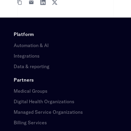
Platform​​​​‌ ‍ ​‍​‍‌‍ ‌ ​‍‌‍‍‌‌‍‌ ‌‍‍‌‌‍ ‍​‍​‍​ ‍‍​‍​‍‌ ​ ‌‍​‌‌‍ ‍‌‍‍‌‌ ‌​‌ ‍‌​‍ ‍‌‍‍‌‌‍ ​‍​‍​‍ ​​‍​‍‌‍‍​‌ ​‍‌‍‌‌‌‍‌‍​‍​‍​ ‍‍​‍​‍‌‍‍​‌ ‌​‌ ‌​‌ ​​​ ‍‍​‍ ​‍ ‌‍ ​‌‍ ‌‍​ ‌‍​‌‌‍ ​‌‍‍​‌‍ ‌ ​ ‌ ‌​​ ‍‍​ ​ ​ ​ ​ ​ ​ ​ ​‍ ‌‍‍‌‌‍ ‍‌ ‌​‌‍‌‌‌‍ ‍‌ ‌​​‍ ‌‍‌‌‌‍‌​‌‍‍‌‌ ‌​​‍ ‌‍ ‌‌‍ ‌‍‌​‌‍‌‌​ ‌‌ ​​‌ ​‍‌‍‌‌‌ ​ ‌‍‌‌‌‍ ‍‌ ‌​‌‍​‌‌ ‌​‌‍‍‌‌‍ ‌‍ ‍​ ‍ ‌‍‍‌‌‍‌​​ ‌​ ​​‌‍‌​‌‍‌‍​ ‍​​ ​‌​ ‍‌​ ​​​ ‍‌​‍ ‌​ ‍​‌‍​‍​ ​​‌‍‌‍​‍ ‌​ ‌​​ ‍‌​ ​‍​ ‌​​‍ ‌‌‍​‌​ ​​​ ‌​​ ​ ​‍ ‌​ ​‍‌‍‌​‌‍‌‍​ ​​​ ​​​ ‌ ​ ‌​​ ​​‌‍​ ​ ‍​​ ‍​​ ​‍​ ‍ ‌ ‌​‌ ‍‌‌ ​​‌‍‌‌​ ‌‌ ​ ‌‍‍‌‌ ‌​‌‍‌‌‌​‌‍‌‍ ‌‍ ‌ ‌​‌‍‌‌‌ ​‍​ ‍ ‌ ​​‌‍​‌‌ ‌​‌‍‍​​ ‌‌‍ ​‌‍‍‌‌‍ ‍‌‍‍ ‌​​ ‌‍ ‌‍ ​‌ ‌‌‌‍ ‌‌‍ ‍‌ ​ ​‍‌‌​ ‌‌‌​​‍‌‌ ‌‍‍ ‌‍‌‌‌ ‍‌​‍‌‌​ ​ ‌​‌​​‍‌‌​ ​ ‌​‌​​‍‌‌​ ​‍​ ​‍​ ‌​‌‍‌​​ ‌​​ ​​​ ‌‍‌‍‌​​ ​​‌‍​‍​ ​‍​ ​‌‌‍​‍​ ‌ ​‍‌‌​ ​‍​ ​‍​‍‌‌​ ‌‌‌​‌​​‍ ‍‌‍‍​‌‍‌‌‌‍​‌‌‍‌​‌‍‍‌‌‍ ‍‌‍‌ ​ ‌‍​‍‌‍​‌‌ ​ ‌‍‌‌‌‌‌‌‌ ​‍‌‍ ​​ ‌‌‍‍​‌ ‌​‌ ‌​‌ ​​​‍‌‌​ ​ ‌​​‌​‍‌‌​ ​‍‌​‌‍​‍‌‌​ ​‍‌​‌‍‌‍ ​‌‍ ‌‍​ ‌‍​‌‌‍ ​‌‍‍​‌‍ ‌ ​ ‌ ‌​​‍‌‌​ ​ ‌​​‌​ ​ ​ ​ ​ ​ ​ ​ ​‍‌‍‌‍‍‌‌‍‌​​ ‌​ ​​‌‍‌​‌‍‌‍​ ‍​​ ​‌​ ‍‌​ ​​​ ‍‌​‍ ‌​ ‍​‌‍​‍​ ​​‌‍‌‍​‍ ‌​ ‌​​ ‍‌​ ​‍​ ‌​​‍ ‌‌‍​‌​ ​​​ ‌​​ ​ ​‍ ‌​ ​‍‌‍‌​‌‍‌‍​ ​​​ ​​​ ‌ ​ ‌​​ ​​‌‍​ ​ ‍​​ ‍​​ ​‍​‍‌‍‌ ‌​‌ ‍‌‌ ​​‌‍‌‌​ ‌‌ ​ ‌‍‍‌‌ ‌​‌‍‌‌‌​‌‍‌‍ ‌‍ ‌ ‌​‌‍‌‌‌ ​‍​‍‌‍‌ ​​‌‍​‌‌ ‌​‌‍‍​​ ‌‌‍ ​‌‍‍‌‌‍ ‍‌‍‍ ‌​​ ‌‍ ‌‍ ​‌ ‌‌‌‍ ‌‌‍ ‍‌ ​ ​‍‌‌​ ‌‌‌​​‍‌‌ ‌‍‍ ‌‍‌‌‌ ‍‌​‍‌‌​ ​ ‌​‌​​‍‌‌​ ​ ‌​‌​​‍‌‌​ ​‍​ ​‍​ ‌​‌‍‌​​ ‌​​ ​​​ ‌‍‌‍‌​​ ​​‌‍​‍​ ​‍​ ​‌‌‍​‍​ ‌ ​‍‌‌​ ​‍​ ​‍​‍‌‌​ ‌‌‌​‌​​‍ ‍‌‍‍​‌‍‌‌‌‍​‌‌‍‌​‌‍‍‌‌‍ ‍‌‍‌ ​‍‌‍‌ ​​‌‍‌‌‌ ​‍‌ ​ ‌ ​​‌‍‌‌‌‍​ ‌ ‌​‌‍‍‌‌ ‌‍‌‍‌‌​ ‌‌ ​​‌ ‌‌‌‍​‍‌‍ ​‌‍‍‌‌ ​ ‌‍‍​‌‍‌‌‌‍‌​​‍​‍‌ ‌
Automation & AI​​​​‌ ‍ ​‍​‍‌‍ ‌ ​‍‌‍‍‌‌‍‌ ‌‍‍‌‌‍ ‍​‍​‍​ ‍‍​‍​‍‌ ​ ‌‍​‌‌‍ ‍‌‍‍‌‌ ‌​‌ ‍‌​‍ ‍‌‍‍‌‌‍ ​‍​‍​‍ ​​‍​‍‌‍‍​‌ ​‍‌‍‌‌‌‍‌‍​‍​‍​ ‍‍​‍​‍‌‍‍​‌ ‌​‌ ‌​‌ ​​​ ‍‍​‍ ​‍ ‌‍ ​‌‍ ‌‍​ ‌‍​‌‌‍ ​‌‍‍​‌‍ ‌ ​ ‌ ‌​​ ‍‍​ ​ ​ ​ ​ ​ ​ ​ ​‍ ‌‍‍‌‌‍ ‍‌ ‌​‌‍‌‌‌‍ ‍‌ ‌​​‍ ‌‍‌‌‌‍‌​‌‍‍‌‌ ‌​​‍ ‌‍ ‌‌‍ ‌‍‌​‌‍‌‌​ ‌‌ ​​‌ ​‍‌‍‌‌‌ ​ ‌‍‌‌‌‍ ‍‌ ‌​‌‍​‌‌ ‌​‌‍‍‌‌‍ ‌‍ ‍​ ‍ ‌‍‍‌‌‍‌​​ ‌​ ​​‌‍‌​‌‍‌‍​ ‍​​ ​‌​ ‍‌​ ​​​ ‍‌​‍ ‌​ ‍​‌‍​‍​ ​​‌‍‌‍​‍ ‌​ ‌​​ ‍‌​ ​‍​ ‌​​‍ ‌‌‍​‌​ ​​​ ‌​​ ​ ​‍ ‌​ ​‍‌‍‌​‌‍‌‍​ ​​​ ​​​ ‌ ​ ‌​​ ​​‌‍​ ​ ‍​​ ‍​​ ​‍​ ‍ ‌ ‌​‌ ‍‌‌ ​​‌‍‌‌​ ‌‌ ​ ‌‍‍‌‌ ‌​‌‍‌‌‌​‌‍‌‍ ‌‍ ‌ ‌​‌‍‌‌‌ ​‍​ ‍ ‌ ​​‌‍​‌‌ ‌​‌‍‍​​ ‌‌‍ ​‌‍‍‌‌‍ ‍‌‍‍ ‌​​ ‌‍ ‌‍ ​‌ ‌‌‌‍ ‌‌‍ ‍‌ ​ ​‍‌‌​ ‌‌‌​​‍‌‌ ‌‍‍ ‌‍‌‌‌ ‍‌​‍‌‌​ ​ ‌​‌​​‍‌‌​ ​ ‌​‌​​‍‌‌​ ​‍​ ​‍​ ‌​‌‍‌​​ ‌​​ ​​​ ‌‍‌‍‌​​ ​​‌‍​‍​ ​‍​ ​‌‌‍​‍​ ‌ ​‍‌‌​ ​‍​ ​‍​‍‌‌​ ‌‌‌​‌​​‍ ‍‌‍ ​‌‍‍‌‌‍ ‍‌‍‍ ‌ ​ ​‍‌‌​ ‌‌‌​​‍‌‌ ‌‍‍ ‌‍‌‌‌ ‍‌​‍‌‌​ ​ ‌​‌​​‍‌‌​ ​ ‌​‌​​‍‌‌​ ​‍​ ​‍‌‍‌​​ ‍​​ ​‍‌‍​‍‌‍​‌‌‍​ ​ ​​‌‍​ ​ ​‍‌‍​‍‌‍​‍​ ‌‍​‍‌‌​ ​‍​ ​‍​‍‌‌​ ‌‌‌​‌​​‍ ‍‌‍ ​‌‍​‌‌‍​‍‌‍‌‌‌‍ ​​ ‌‍​‍‌‍​‌‌ ​ ‌‍‌‌‌‌‌‌‌ ​‍‌‍ ​​ ‌‌‍‍​‌ ‌​‌ ‌​‌ ​​​‍‌‌​ ​ ‌​​‌​‍‌‌​ ​‍‌​‌‍​‍‌‌​ ​‍‌​‌‍‌‍ ​‌‍ ‌‍​ ‌‍​‌‌‍ ​‌‍‍​‌‍ ‌ ​ ‌ ‌​​‍‌‌​ ​ ‌​​‌​ ​ ​ ​ ​ ​ ​ ​ ​‍‌‍‌‍‍‌‌‍‌​​ ‌​ ​​‌‍‌​‌‍‌‍​ ‍​​ ​‌​ ‍‌​ ​​​ ‍‌​‍ ‌​ ‍​‌‍​‍​ ​​‌‍‌‍​‍ ‌​ ‌​​ ‍‌​ ​‍​ ‌​​‍ ‌‌‍​‌​ ​​​ ‌​​ ​ ​‍ ‌​ ​‍‌‍‌​‌‍‌‍​ ​​​ ​​​ ‌ ​ ‌​​ ​​‌‍​ ​ ‍​​ ‍​​ ​‍​‍‌‍‌ ‌​‌ ‍‌‌ ​​‌‍‌‌​ ‌‌ ​ ‌‍‍‌‌ ‌​‌‍‌‌‌​‌‍‌‍ ‌‍ ‌ ‌​‌‍‌‌‌ ​‍​‍‌‍‌ ​​‌‍​‌‌ ‌​‌‍‍​​ ‌‌‍ ​‌‍‍‌‌‍ ‍‌‍‍ ‌​​ ‌‍ ‌‍ ​‌ ‌‌‌‍ ‌‌‍ ‍‌ ​ ​‍‌‌​ ‌‌‌​​‍‌‌ ‌‍‍ ‌‍‌‌‌ ‍‌​‍‌‌​ ​ ‌​‌​​‍‌‌​ ​ ‌​‌​​‍‌‌​ ​‍​ ​‍​ ‌​‌‍‌​​ ‌​​ ​​​ ‌‍‌‍‌​​ ​​‌‍​‍​ ​‍​ ​‌‌‍​‍​ ‌ ​‍‌‌​ ​‍​ ​‍​‍‌‌​ ‌‌‌​‌​​‍ ‍‌‍ ​‌‍‍‌‌‍ ‍‌‍‍ ‌ ​ ​‍‌‌​ ‌‌‌​​‍‌‌ ‌‍‍ ‌‍‌‌‌ ‍‌​‍‌‌​ ​ ‌​‌​​‍‌‌​ ​ ‌​‌​​‍‌‌​ ​‍​ ​‍‌‍‌​​ ‍​​ ​‍‌‍​‍‌‍​‌‌‍​ ​ ​​‌‍​ ​ ​‍‌‍​‍‌‍​‍​ ‌‍​‍‌‌​ ​‍​ ​‍​‍‌‌​ ‌‌‌​‌​​‍ ‍‌‍ ​‌‍​‌‌‍​‍‌‍‌‌‌‍ ​​‍‌‍‌ ​​‌‍‌‌‌ ​‍‌ ​ ‌ ​​‌‍‌‌‌‍​ ‌ ‌​‌‍‍‌‌ ‌‍‌‍‌‌​ ‌‌ ​​‌ ‌‌‌‍​‍‌‍ ​‌‍‍‌‌ ​ ‌‍‍​‌‍‌‌‌‍‌​​‍​‍‌ ‌
Integrations​​​​‌ ‍ ​‍​‍‌‍ ‌ ​‍‌‍‍‌‌‍‌ ‌‍‍‌‌‍ ‍​‍​‍​ ‍‍​‍​‍‌ ​ ‌‍​‌‌‍ ‍‌‍‍‌‌ ‌​‌ ‍‌​‍ ‍‌‍‍‌‌‍ ​‍​‍​‍ ​​‍​‍‌‍‍​‌ ​‍‌‍‌‌‌‍‌‍​‍​‍​ ‍‍​‍​‍‌‍‍​‌ ‌​‌ ‌​‌ ​​​ ‍‍​‍ ​‍ ‌‍ ​‌‍ ‌‍​ ‌‍​‌‌‍ ​‌‍‍​‌‍ ‌ ​ ‌ ‌​​ ‍‍​ ​ ​ ​ ​ ​ ​ ​ ​‍ ‌‍‍‌‌‍ ‍‌ ‌​‌‍‌‌‌‍ ‍‌ ‌​​‍ ‌‍‌‌‌‍‌​‌‍‍‌‌ ‌​​‍ ‌‍ ‌‌‍ ‌‍‌​‌‍‌‌​ ‌‌ ​​‌ ​‍‌‍‌‌‌ ​ ‌‍‌‌‌‍ ‍‌ ‌​‌‍​‌‌ ‌​‌‍‍‌‌‍ ‌‍ ‍​ ‍ ‌‍‍‌‌‍‌​​ ‌​ ​​‌‍‌​‌‍‌‍​ ‍​​ ​‌​ ‍‌​ ​​​ ‍‌​‍ ‌​ ‍​‌‍​‍​ ​​‌‍‌‍​‍ ‌​ ‌​​ ‍‌​ ​‍​ ‌​​‍ ‌‌‍​‌​ ​​​ ‌​​ ​ ​‍ ‌​ ​‍‌‍‌​‌‍‌‍​ ​​​ ​​​ ‌ ​ ‌​​ ​​‌‍​ ​ ‍​​ ‍​​ ​‍​ ‍ ‌ ‌​‌ ‍‌‌ ​​‌‍‌‌​ ‌‌ ​ ‌‍‍‌‌ ‌​‌‍‌‌‌​‌‍‌‍ ‌‍ ‌ ‌​‌‍‌‌‌ ​‍​ ‍ ‌ ​​‌‍​‌‌ ‌​‌‍‍​​ ‌‌‍ ​‌‍‍‌‌‍ ‍‌‍‍ ‌​​ ‌‍ ‌‍ ​‌ ‌‌‌‍ ‌‌‍ ‍‌ ​ ​‍‌‌​ ‌‌‌​​‍‌‌ ‌‍‍ ‌‍‌‌‌ ‍‌​‍‌‌​ ​ ‌​‌​​‍‌‌​ ​ ‌​‌​​‍‌‌​ ​‍​ ​‍​ ‌​‌‍‌​​ ‌​​ ​​​ ‌‍‌‍‌​​ ​​‌‍​‍​ ​‍​ ​‌‌‍​‍​ ‌ ​‍‌‌​ ​‍​ ​‍​‍‌‌​ ‌‌‌​‌​​‍ ‍‌‍ ​‌‍‍‌‌‍ ‍‌‍‍ ‌ ​ ​‍‌‌​ ‌‌‌​​‍‌‌ ‌‍‍ ‌‍‌‌‌ ‍‌​‍‌‌​ ​ ‌​‌​​‍‌‌​ ​ ‌​‌​​‍‌‌​ ​‍​ ​‍‌‍​ ‌‍‌​​ ​​​ ‌‌​ ​‌​ ‌​‌‍‌‌‌‍​‌‌‍‌‍​ ‌‍‌‍​‍​ ​ ‌‍‌‌​ ‍​‌‍‌‌‌‍‌​​ ‌‍​ ​ ‌‍​‍​ ‌​​ ‌ ​ ‌​‌‍‌​‌‍‌‌‌‍​‍​ ‌‍‌‍‌​​ ‍‌​ ‍‌​ ‌‌‌‍‌‌​ ​‍​‍‌‌​ ​‍​ ​‍​‍‌‌​ ‌‌‌​‌​​‍ ‍‌‍ ​‌‍​‌‌‍​‍‌‍‌‌‌‍ ​​ ‌‍​‍‌‍​‌‌ ​ ‌‍‌‌‌‌‌‌‌ ​‍‌‍ ​​ ‌‌‍‍​‌ ‌​‌ ‌​‌ ​​​‍‌‌​ ​ ‌​​‌​‍‌‌​ ​‍‌​‌‍​‍‌‌​ ​‍‌​‌‍‌‍ ​‌‍ ‌‍​ ‌‍​‌‌‍ ​‌‍‍​‌‍ ‌ ​ ‌ ‌​​‍‌‌​ ​ ‌​​‌​ ​ ​ ​ ​ ​ ​ ​ ​‍‌‍‌‍‍‌‌‍‌​​ ‌​ ​​‌‍‌​‌‍‌‍​ ‍​​ ​‌​ ‍‌​ ​​​ ‍‌​‍ ‌​ ‍​‌‍​‍​ ​​‌‍‌‍​‍ ‌​ ‌​​ ‍‌​ ​‍​ ‌​​‍ ‌‌‍​‌​ ​​​ ‌​​ ​ ​‍ ‌​ ​‍‌‍‌​‌‍‌‍​ ​​​ ​​​ ‌ ​ ‌​​ ​​‌‍​ ​ ‍​​ ‍​​ ​‍​‍‌‍‌ ‌​‌ ‍‌‌ ​​‌‍‌‌​ ‌‌ ​ ‌‍‍‌‌ ‌​‌‍‌‌‌​‌‍‌‍ ‌‍ ‌ ‌​‌‍‌‌‌ ​‍​‍‌‍‌ ​​‌‍​‌‌ ‌​‌‍‍​​ ‌‌‍ ​‌‍‍‌‌‍ ‍‌‍‍ ‌​​ ‌‍ ‌‍ ​‌ ‌‌‌‍ ‌‌‍ ‍‌ ​ ​‍‌‌​ ‌‌‌​​‍‌‌ ‌‍‍ ‌‍‌‌‌ ‍‌​‍‌‌​ ​ ‌​‌​​‍‌‌​ ​ ‌​‌​​‍‌‌​ ​‍​ ​‍​ ‌​‌‍‌​​ ‌​​ ​​​ ‌‍‌‍‌​​ ​​‌‍​‍​ ​‍​ ​‌‌‍​‍​ ‌ ​‍‌‌​ ​‍​ ​‍​‍‌‌​ ‌‌‌​‌​​‍ ‍‌‍ ​‌‍‍‌‌‍ ‍‌‍‍ ‌ ​ ​‍‌‌​ ‌‌‌​​‍‌‌ ‌‍‍ ‌‍‌‌‌ ‍‌​‍‌‌​ ​ ‌​‌​​‍‌‌​ ​ ‌​‌​​‍‌‌​ ​‍​ ​‍‌‍​ ‌‍‌​​ ​​​ ‌‌​ ​‌​ ‌​‌‍‌‌‌‍​‌‌‍‌‍​ ‌‍‌‍​‍​ ​ ‌‍‌‌​ ‍​‌‍‌‌‌‍‌​​ ‌‍​ ​ ‌‍​‍​ ‌​​ ‌ ​ ‌​‌‍‌​‌‍‌‌‌‍​‍​ ‌‍‌‍‌​​ ‍‌​ ‍‌​ ‌‌‌‍‌‌​ ​‍​‍‌‌​ ​‍​ ​‍​‍‌‌​ ‌‌‌​‌​​‍ ‍‌‍ ​‌‍​‌‌‍​‍‌‍‌‌‌‍ ​​‍‌‍‌ ​​‌‍‌‌‌ ​‍‌ ​ ‌ ​​‌‍‌‌‌‍​ ‌ ‌​‌‍‍‌‌ ‌‍‌‍‌‌​ ‌‌ ​​‌ ‌‌‌‍​‍‌‍ ​‌‍‍‌‌ ​ ‌‍‍​‌‍‌‌‌‍‌​​‍​‍‌ ‌
Data & reporting​​​​‌ ‍ ​‍​‍‌‍ ‌ ​‍‌‍‍‌‌‍‌ ‌‍‍‌‌‍ ‍​‍​‍​ ‍‍​‍​‍‌ ​ ‌‍​‌‌‍ ‍‌‍‍‌‌ ‌​‌ ‍‌​‍ ‍‌‍‍‌‌‍ ​‍​‍​‍ ​​‍​‍‌‍‍​‌ ​‍‌‍‌‌‌‍‌‍​‍​‍​ ‍‍​‍​‍‌‍‍​‌ ‌​‌ ‌​‌ ​​​ ‍‍​‍ ​‍ ‌‍ ​‌‍ ‌‍​ ‌‍​‌‌‍ ​‌‍‍​‌‍ ‌ ​ ‌ ‌​​ ‍‍​ ​ ​ ​ ​ ​ ​ ​ ​‍ ‌‍‍‌‌‍ ‍‌ ‌​‌‍‌‌‌‍ ‍‌ ‌​​‍ ‌‍‌‌‌‍‌​‌‍‍‌‌ ‌​​‍ ‌‍ ‌‌‍ ‌‍‌​‌‍‌‌​ ‌‌ ​​‌ ​‍‌‍‌‌‌ ​ ‌‍‌‌‌‍ ‍‌ ‌​‌‍​‌‌ ‌​‌‍‍‌‌‍ ‌‍ ‍​ ‍ ‌‍‍‌‌‍‌​​ ‌​ ​​‌‍‌​‌‍‌‍​ ‍​​ ​‌​ ‍‌​ ​​​ ‍‌​‍ ‌​ ‍​‌‍​‍​ ​​‌‍‌‍​‍ ‌​ ‌​​ ‍‌​ ​‍​ ‌​​‍ ‌‌‍​‌​ ​​​ ‌​​ ​ ​‍ ‌​ ​‍‌‍‌​‌‍‌‍​ ​​​ ​​​ ‌ ​ ‌​​ ​​‌‍​ ​ ‍​​ ‍​​ ​‍​ ‍ ‌ ‌​‌ ‍‌‌ ​​‌‍‌‌​ ‌‌ ​ ‌‍‍‌‌ ‌​‌‍‌‌‌​‌‍‌‍ ‌‍ ‌ ‌​‌‍‌‌‌ ​‍​ ‍ ‌ ​​‌‍​‌‌ ‌​‌‍‍​​ ‌‌‍ ​‌‍‍‌‌‍ ‍‌‍‍ ‌​​ ‌‍ ‌‍ ​‌ ‌‌‌‍ ‌‌‍ ‍‌ ​ ​‍‌‌​ ‌‌‌​​‍‌‌ ‌‍‍ ‌‍‌‌‌ ‍‌​‍‌‌​ ​ ‌​‌​​‍‌‌​ ​ ‌​‌​​‍‌‌​ ​‍​ ​‍​ ‌​‌‍‌​​ ‌​​ ​​​ ‌‍‌‍‌​​ ​​‌‍​‍​ ​‍​ ​‌‌‍​‍​ ‌ ​‍‌‌​ ​‍​ ​‍​‍‌‌​ ‌‌‌​‌​​‍ ‍‌‍ ​‌‍‍‌‌‍ ‍‌‍‍ ‌ ​ ​‍‌‌​ ‌‌‌​​‍‌‌ ‌‍‍ ‌‍‌‌‌ ‍‌​‍‌‌​ ​ ‌​‌​​‍‌‌​ ​ ‌​‌​​‍‌‌​ ​‍​ ​‍​ ‍​​ ​ ​ ‌​‌‍​‌‌‍‌​‌‍‌‌​ ​ ​ ​‌​ ‌ ‌‍​‍​ ​​​ ‍‌​ ​ ​ ​​​ ​​‌‍​‍‌‍​‌​ ‍​​ ​​​ ‍​‌‍​ ​ ‌‍‌‍‌​‌‍​‍‌‍​‍​ ‌‌‌‍‌​​ ​ ​ ‌‍‌‍​‌​ ‌‌​ ​ ​‍‌‌​ ​‍​ ​‍​‍‌‌​ ‌‌‌​‌​​‍ ‍‌‍ ​‌‍​‌‌‍​‍‌‍‌‌‌‍ ​​ ‌‍​‍‌‍​‌‌ ​ ‌‍‌‌‌‌‌‌‌ ​‍‌‍ ​​ ‌‌‍‍​‌ ‌​‌ ‌​‌ ​​​‍‌‌​ ​ ‌​​‌​‍‌‌​ ​‍‌​‌‍​‍‌‌​ ​‍‌​‌‍‌‍ ​‌‍ ‌‍​ ‌‍​‌‌‍ ​‌‍‍​‌‍ ‌ ​ ‌ ‌​​‍‌‌​ ​ ‌​​‌​ ​ ​ ​ ​ ​ ​ ​ ​‍‌‍‌‍‍‌‌‍‌​​ ‌​ ​​‌‍‌​‌‍‌‍​ ‍​​ ​‌​ ‍‌​ ​​​ ‍‌​‍ ‌​ ‍​‌‍​‍​ ​​‌‍‌‍​‍ ‌​ ‌​​ ‍‌​ ​‍​ ‌​​‍ ‌‌‍​‌​ ​​​ ‌​​ ​ ​‍ ‌​ ​‍‌‍‌​‌‍‌‍​ ​​​ ​​​ ‌ ​ ‌​​ ​​‌‍​ ​ ‍​​ ‍​​ ​‍​‍‌‍‌ ‌​‌ ‍‌‌ ​​‌‍‌‌​ ‌‌ ​ ‌‍‍‌‌ ‌​‌‍‌‌‌​‌‍‌‍ ‌‍ ‌ ‌​‌‍‌‌‌ ​‍​‍‌‍‌ ​​‌‍​‌‌ ‌​‌‍‍​​ ‌‌‍ ​‌‍‍‌‌‍ ‍‌‍‍ ‌​​ ‌‍ ‌‍ ​‌ ‌‌‌‍ ‌‌‍ ‍‌ ​ ​‍‌‌​ ‌‌‌​​‍‌‌ ‌‍‍ ‌‍‌‌‌ ‍‌​‍‌‌​ ​ ‌​‌​​‍‌‌​ ​ ‌​‌​​‍‌‌​ ​‍​ ​‍​ ‌​‌‍‌​​ ‌​​ ​​​ ‌‍‌‍‌​​ ​​‌‍​‍​ ​‍​ ​‌‌‍​‍​ ‌ ​‍‌‌​ ​‍​ ​‍​‍‌‌​ ‌‌‌​‌​​‍ ‍‌‍ ​‌‍‍‌‌‍ ‍‌‍‍ ‌ ​ ​‍‌‌​ ‌‌‌​​‍‌‌ ‌‍‍ ‌‍‌‌‌ ‍‌​‍‌‌​ ​ ‌​‌​​‍‌‌​ ​ ‌​‌​​‍‌‌​ ​‍​ ​‍​ ‍​​ ​ ​ ‌​‌‍​‌‌‍‌​‌‍‌‌​ ​ ​ ​‌​ ‌ ‌‍​‍​ ​​​ ‍‌​ ​ ​ ​​​ ​​‌‍​‍‌‍​‌​ ‍​​ ​​​ ‍​‌‍​ ​ ‌‍‌‍‌​‌‍​‍‌‍​‍​ ‌‌‌‍‌​​ ​ ​ ‌‍‌‍​‌​ ‌‌​ ​ ​‍‌‌​ ​‍​ ​‍​‍‌‌​ ‌‌‌​‌​​‍ ‍‌‍ ​‌‍​‌‌‍​‍‌‍‌‌‌‍ ​​‍‌‍‌ ​​‌‍‌‌‌ ​‍‌ ​ ‌ ​​‌‍‌‌‌‍​ ‌ ‌​‌‍‍‌‌ ‌‍‌‍‌‌​ ‌‌ ​​‌ ‌‌‌‍​‍‌‍ ​‌‍‍‌‌ ​ ‌‍‍​‌‍‌‌‌‍‌​​‍​‍‌ ‌
Partners​​​​‌ ‍ ​‍​‍‌‍ ‌ ​‍‌‍‍‌‌‍‌ ‌‍‍‌‌‍ ‍​‍​‍​ ‍‍​‍​‍‌ ​ ‌‍​‌‌‍ ‍‌‍‍‌‌ ‌​‌ ‍‌​‍ ‍‌‍‍‌‌‍ ​‍​‍​‍ ​​‍​‍‌‍‍​‌ ​‍‌‍‌‌‌‍‌‍​‍​‍​ ‍‍​‍​‍‌‍‍​‌ ‌​‌ ‌​‌ ​​​ ‍‍​‍ ​‍ ‌‍ ​‌‍ ‌‍​ ‌‍​‌‌‍ ​‌‍‍​‌‍ ‌ ​ ‌ ‌​​ ‍‍​ ​ ​ ​ ​ ​ ​ ​ ​‍ ‌‍‍‌‌‍ ‍‌ ‌​‌‍‌‌‌‍ ‍‌ ‌​​‍ ‌‍‌‌‌‍‌​‌‍‍‌‌ ‌​​‍ ‌‍ ‌‌‍ ‌‍‌​‌‍‌‌​ ‌‌ ​​‌ ​‍‌‍‌‌‌ ​ ‌‍‌‌‌‍ ‍‌ ‌​‌‍​‌‌ ‌​‌‍‍‌‌‍ ‌‍ ‍​ ‍ ‌‍‍‌‌‍‌​​ ‌​ ​​‌‍‌​‌‍‌‍​ ‍​​ ​‌​ ‍‌​ ​​​ ‍‌​‍ ‌​ ‍​‌‍​‍​ ​​‌‍‌‍​‍ ‌​ ‌​​ ‍‌​ ​‍​ ‌​​‍ ‌‌‍​‌​ ​​​ ‌​​ ​ ​‍ ‌​ ​‍‌‍‌​‌‍‌‍​ ​​​ ​​​ ‌ ​ ‌​​ ​​‌‍​ ​ ‍​​ ‍​​ ​‍​ ‍ ‌ ‌​‌ ‍‌‌ ​​‌‍‌‌​ ‌‌ ​ ‌‍‍‌‌ ‌​‌‍‌‌‌​‌‍‌‍ ‌‍ ‌ ‌​‌‍‌‌‌ ​‍​ ‍ ‌ ​​‌‍​‌‌ ‌​‌‍‍​​ ‌‌‍ ​‌‍‍‌‌‍ ‍‌‍‍ ‌​​ ‌‍ ‌‍ ​‌ ‌‌‌‍ ‌‌‍ ‍‌ ​ ​‍‌‌​ ‌‌‌​​‍‌‌ ‌‍‍ ‌‍‌‌‌ ‍‌​‍‌‌​ ​ ‌​‌​​‍‌‌​ ​ ‌​‌​​‍‌‌​ ​‍​ ​‍​ ‍​​ ​‌​ ‌‌​ ​‍​ ​ ​ ​‌​ ‌ ​ ‌‌‌‍​ ​ ‍‌​ ‌‌​ ‌‌​‍‌‌​ ​‍​ ​‍​‍‌‌​ ‌‌‌​‌​​‍ ‍‌‍‍​‌‍‌‌‌‍​‌‌‍‌​‌‍‍‌‌‍ ‍‌‍‌ ​ ‌‍​‍‌‍​‌‌ ​ ‌‍‌‌‌‌‌‌‌ ​‍‌‍ ​​ ‌‌‍‍​‌ ‌​‌ ‌​‌ ​​​‍‌‌​ ​ ‌​​‌​‍‌‌​ ​‍‌​‌‍​‍‌‌​ ​‍‌​‌‍‌‍ ​‌‍ ‌‍​ ‌‍​‌‌‍ ​‌‍‍​‌‍ ‌ ​ ‌ ‌​​‍‌‌​ ​ ‌​​‌​ ​ ​ ​ ​ ​ ​ ​ ​‍‌‍‌‍‍‌‌‍‌​​ ‌​ ​​‌‍‌​‌‍‌‍​ ‍​​ ​‌​ ‍‌​ ​​​ ‍‌​‍ ‌​ ‍​‌‍​‍​ ​​‌‍‌‍​‍ ‌​ ‌​​ ‍‌​ ​‍​ ‌​​‍ ‌‌‍​‌​ ​​​ ‌​​ ​ ​‍ ‌​ ​‍‌‍‌​‌‍‌‍​ ​​​ ​​​ ‌ ​ ‌​​ ​​‌‍​ ​ ‍​​ ‍​​ ​‍​‍‌‍‌ ‌​‌ ‍‌‌ ​​‌‍‌‌​ ‌‌ ​ ‌‍‍‌‌ ‌​‌‍‌‌‌​‌‍‌‍ ‌‍ ‌ ‌​‌‍‌‌‌ ​‍​‍‌‍‌ ​​‌‍​‌‌ ‌​‌‍‍​​ ‌‌‍ ​‌‍‍‌‌‍ ‍‌‍‍ ‌​​ ‌‍ ‌‍ ​‌ ‌‌‌‍ ‌‌‍ ‍‌ ​ ​‍‌‌​ ‌‌‌​​‍‌‌ ‌‍‍ ‌‍‌‌‌ ‍‌​‍‌‌​ ​ ‌​‌​​‍‌‌​ ​ ‌​‌​​‍‌‌​ ​‍​ ​‍​ ‍​​ ​‌​ ‌‌​ ​‍​ ​ ​ ​‌​ ‌ ​ ‌‌‌‍​ ​ ‍‌​ ‌‌​ ‌‌​‍‌‌​ ​‍​ ​‍​‍‌‌​ ‌‌‌​‌​​‍ ‍‌‍‍​‌‍‌‌‌‍​‌‌‍‌​‌‍‍‌‌‍ ‍‌‍‌ ​‍‌‍‌ ​​‌‍‌‌‌ ​‍‌ ​ ‌ ​​‌‍‌‌‌‍​ ‌ ‌​‌‍‍‌‌ ‌‍‌‍‌‌​ ‌‌ ​​‌ ‌‌‌‍​‍‌‍ ​‌‍‍‌‌ ​ ‌‍‍​‌‍‌‌‌‍‌​​‍​‍‌ ‌
Medical Groups​​​​‌ ‍ ​‍​‍‌‍ ‌ ​‍‌‍‍‌‌‍‌ ‌‍‍‌‌‍ ‍​‍​‍​ ‍‍​‍​‍‌ ​ ‌‍​‌‌‍ ‍‌‍‍‌‌ ‌​‌ ‍‌​‍ ‍‌‍‍‌‌‍ ​‍​‍​‍ ​​‍​‍‌‍‍​‌ ​‍‌‍‌‌‌‍‌‍​‍​‍​ ‍‍​‍​‍‌‍‍​‌ ‌​‌ ‌​‌ ​​​ ‍‍​‍ ​‍ ‌‍ ​‌‍ ‌‍​ ‌‍​‌‌‍ ​‌‍‍​‌‍ ‌ ​ ‌ ‌​​ ‍‍​ ​ ​ ​ ​ ​ ​ ​ ​‍ ‌‍‍‌‌‍ ‍‌ ‌​‌‍‌‌‌‍ ‍‌ ‌​​‍ ‌‍‌‌‌‍‌​‌‍‍‌‌ ‌​​‍ ‌‍ ‌‌‍ ‌‍‌​‌‍‌‌​ ‌‌ ​​‌ ​‍‌‍‌‌‌ ​ ‌‍‌‌‌‍ ‍‌ ‌​‌‍​‌‌ ‌​‌‍‍‌‌‍ ‌‍ ‍​ ‍ ‌‍‍‌‌‍‌​​ ‌​ ​​‌‍‌​‌‍‌‍​ ‍​​ ​‌​ ‍‌​ ​​​ ‍‌​‍ ‌​ ‍​‌‍​‍​ ​​‌‍‌‍​‍ ‌​ ‌​​ ‍‌​ ​‍​ ‌​​‍ ‌‌‍​‌​ ​​​ ‌​​ ​ ​‍ ‌​ ​‍‌‍‌​‌‍‌‍​ ​​​ ​​​ ‌ ​ ‌​​ ​​‌‍​ ​ ‍​​ ‍​​ ​‍​ ‍ ‌ ‌​‌ ‍‌‌ ​​‌‍‌‌​ ‌‌ ​ ‌‍‍‌‌ ‌​‌‍‌‌‌​‌‍‌‍ ‌‍ ‌ ‌​‌‍‌‌‌ ​‍​ ‍ ‌ ​​‌‍​‌‌ ‌​‌‍‍​​ ‌‌‍ ​‌‍‍‌‌‍ ‍‌‍‍ ‌​​ ‌‍ ‌‍ ​‌ ‌‌‌‍ ‌‌‍ ‍‌ ​ ​‍‌‌​ ‌‌‌​​‍‌‌ ‌‍‍ ‌‍‌‌‌ ‍‌​‍‌‌​ ​ ‌​‌​​‍‌‌​ ​ ‌​‌​​‍‌‌​ ​‍​ ​‍​ ‍​​ ​‌​ ‌‌​ ​‍​ ​ ​ ​‌​ ‌ ​ ‌‌‌‍​ ​ ‍‌​ ‌‌​ ‌‌​‍‌‌​ ​‍​ ​‍​‍‌‌​ ‌‌‌​‌​​‍ ‍‌‍ ​‌‍‍‌‌‍ ‍‌‍‍ ‌ ​ ​‍‌‌​ ‌‌‌​​‍‌‌ ‌‍‍ ‌‍‌‌‌ ‍‌​‍‌‌​ ​ ‌​‌​​‍‌‌​ ​ ‌​‌​​‍‌‌​ ​‍​ ​‍‌‍‌​‌‍​ ​ ‌‌‌‍‌​‌‍​‌​ ‍‌​ ‍​​ ​‌‌‍​ ​ ‌‍​ ‍‌‌‍​‌​‍‌‌​ ​‍​ ​‍​‍‌‌​ ‌‌‌​‌​​‍ ‍‌‍ ​‌‍​‌‌‍​‍‌‍‌‌‌‍ ​​ ‌‍​‍‌‍​‌‌ ​ ‌‍‌‌‌‌‌‌‌ ​‍‌‍ ​​ ‌‌‍‍​‌ ‌​‌ ‌​‌ ​​​‍‌‌​ ​ ‌​​‌​‍‌‌​ ​‍‌​‌‍​‍‌‌​ ​‍‌​‌‍‌‍ ​‌‍ ‌‍​ ‌‍​‌‌‍ ​‌‍‍​‌‍ ‌ ​ ‌ ‌​​‍‌‌​ ​ ‌​​‌​ ​ ​ ​ ​ ​ ​ ​ ​‍‌‍‌‍‍‌‌‍‌​​ ‌​ ​​‌‍‌​‌‍‌‍​ ‍​​ ​‌​ ‍‌​ ​​​ ‍‌​‍ ‌​ ‍​‌‍​‍​ ​​‌‍‌‍​‍ ‌​ ‌​​ ‍‌​ ​‍​ ‌​​‍ ‌‌‍​‌​ ​​​ ‌​​ ​ ​‍ ‌​ ​‍‌‍‌​‌‍‌‍​ ​​​ ​​​ ‌ ​ ‌​​ ​​‌‍​ ​ ‍​​ ‍​​ ​‍​‍‌‍‌ ‌​‌ ‍‌‌ ​​‌‍‌‌​ ‌‌ ​ ‌‍‍‌‌ ‌​‌‍‌‌‌​‌‍‌‍ ‌‍ ‌ ‌​‌‍‌‌‌ ​‍​‍‌‍‌ ​​‌‍​‌‌ ‌​‌‍‍​​ ‌‌‍ ​‌‍‍‌‌‍ ‍‌‍‍ ‌​​ ‌‍ ‌‍ ​‌ ‌‌‌‍ ‌‌‍ ‍‌ ​ ​‍‌‌​ ‌‌‌​​‍‌‌ ‌‍‍ ‌‍‌‌‌ ‍‌​‍‌‌​ ​ ‌​‌​​‍‌‌​ ​ ‌​‌​​‍‌‌​ ​‍​ ​‍​ ‍​​ ​‌​ ‌‌​ ​‍​ ​ ​ ​‌​ ‌ ​ ‌‌‌‍​ ​ ‍‌​ ‌‌​ ‌‌​‍‌‌​ ​‍​ ​‍​‍‌‌​ ‌‌‌​‌​​‍ ‍‌‍ ​‌‍‍‌‌‍ ‍‌‍‍ ‌ ​ ​‍‌‌​ ‌‌‌​​‍‌‌ ‌‍‍ ‌‍‌‌‌ ‍‌​‍‌‌​ ​ ‌​‌​​‍‌‌​ ​ ‌​‌​​‍‌‌​ ​‍​ ​‍‌‍‌​‌‍​ ​ ‌‌‌‍‌​‌‍​‌​ ‍‌​ ‍​​ ​‌‌‍​ ​ ‌‍​ ‍‌‌‍​‌​‍‌‌​ ​‍​ ​‍​‍‌‌​ ‌‌‌​‌​​‍ ‍‌‍ ​‌‍​‌‌‍​‍‌‍‌‌‌‍ ​​‍‌‍‌ ​​‌‍‌‌‌ ​‍‌ ​ ‌ ​​‌‍‌‌‌‍​ ‌ ‌​‌‍‍‌‌ ‌‍‌‍‌‌​ ‌‌ ​​‌ ‌‌‌‍​‍‌‍ ​‌‍‍‌‌ ​ ‌‍‍​‌‍‌‌‌‍‌​​‍​‍‌ ‌
Digital Health Organizations​​​​‌ ‍ ​‍​‍‌‍ ‌ ​‍‌‍‍‌‌‍‌ ‌‍‍‌‌‍ ‍​‍​‍​ ‍‍​‍​‍‌ ​ ‌‍​‌‌‍ ‍‌‍‍‌‌ ‌​‌ ‍‌​‍ ‍‌‍‍‌‌‍ ​‍​‍​‍ ​​‍​‍‌‍‍​‌ ​‍‌‍‌‌‌‍‌‍​‍​‍​ ‍‍​‍​‍‌‍‍​‌ ‌​‌ ‌​‌ ​​​ ‍‍​‍ ​‍ ‌‍ ​‌‍ ‌‍​ ‌‍​‌‌‍ ​‌‍‍​‌‍ ‌ ​ ‌ ‌​​ ‍‍​ ​ ​ ​ ​ ​ ​ ​ ​‍ ‌‍‍‌‌‍ ‍‌ ‌​‌‍‌‌‌‍ ‍‌ ‌​​‍ ‌‍‌‌‌‍‌​‌‍‍‌‌ ‌​​‍ ‌‍ ‌‌‍ ‌‍‌​‌‍‌‌​ ‌‌ ​​‌ ​‍‌‍‌‌‌ ​ ‌‍‌‌‌‍ ‍‌ ‌​‌‍​‌‌ ‌​‌‍‍‌‌‍ ‌‍ ‍​ ‍ ‌‍‍‌‌‍‌​​ ‌​ ​​‌‍‌​‌‍‌‍​ ‍​​ ​‌​ ‍‌​ ​​​ ‍‌​‍ ‌​ ‍​‌‍​‍​ ​​‌‍‌‍​‍ ‌​ ‌​​ ‍‌​ ​‍​ ‌​​‍ ‌‌‍​‌​ ​​​ ‌​​ ​ ​‍ ‌​ ​‍‌‍‌​‌‍‌‍​ ​​​ ​​​ ‌ ​ ‌​​ ​​‌‍​ ​ ‍​​ ‍​​ ​‍​ ‍ ‌ ‌​‌ ‍‌‌ ​​‌‍‌‌​ ‌‌ ​ ‌‍‍‌‌ ‌​‌‍‌‌‌​‌‍‌‍ ‌‍ ‌ ‌​‌‍‌‌‌ ​‍​ ‍ ‌ ​​‌‍​‌‌ ‌​‌‍‍​​ ‌‌‍ ​‌‍‍‌‌‍ ‍‌‍‍ ‌​​ ‌‍ ‌‍ ​‌ ‌‌‌‍ ‌‌‍ ‍‌ ​ ​‍‌‌​ ‌‌‌​​‍‌‌ ‌‍‍ ‌‍‌‌‌ ‍‌​‍‌‌​ ​ ‌​‌​​‍‌‌​ ​ ‌​‌​​‍‌‌​ ​‍​ ​‍​ ‍​​ ​‌​ ‌‌​ ​‍​ ​ ​ ​‌​ ‌ ​ ‌‌‌‍​ ​ ‍‌​ ‌‌​ ‌‌​‍‌‌​ ​‍​ ​‍​‍‌‌​ ‌‌‌​‌​​‍ ‍‌‍ ​‌‍‍‌‌‍ ‍‌‍‍ ‌ ​ ​‍‌‌​ ‌‌‌​​‍‌‌ ‌‍‍ ‌‍‌‌‌ ‍‌​‍‌‌​ ​ ‌​‌​​‍‌‌​ ​ ‌​‌​​‍‌‌​ ​‍​ ​‍​ ‌ ‌‍​ ​ ​​‌‍‌‍​ ​ ‌‍‌​​ ​‌​ ​​​ ​‍​ ​​‌‍‌‍‌‍​ ​ ‍‌​ ‌​‌‍​‍‌‍​‌​ ​​​ ​ ​ ‌​​ ​​​ ‍​​ ​ ​ ‌​​ ​​​ ‌ ​ ‌‌​ ​​​ ‍‌‌‍‌‍‌‍‌‌​ ​​​ ‌ ​‍‌‌​ ​‍​ ​‍​‍‌‌​ ‌‌‌​‌​​‍ ‍‌‍ ​‌‍​‌‌‍​‍‌‍‌‌‌‍ ​​ ‌‍​‍‌‍​‌‌ ​ ‌‍‌‌‌‌‌‌‌ ​‍‌‍ ​​ ‌‌‍‍​‌ ‌​‌ ‌​‌ ​​​‍‌‌​ ​ ‌​​‌​‍‌‌​ ​‍‌​‌‍​‍‌‌​ ​‍‌​‌‍‌‍ ​‌‍ ‌‍​ ‌‍​‌‌‍ ​‌‍‍​‌‍ ‌ ​ ‌ ‌​​‍‌‌​ ​ ‌​​‌​ ​ ​ ​ ​ ​ ​ ​ ​‍‌‍‌‍‍‌‌‍‌​​ ‌​ ​​‌‍‌​‌‍‌‍​ ‍​​ ​‌​ ‍‌​ ​​​ ‍‌​‍ ‌​ ‍​‌‍​‍​ ​​‌‍‌‍​‍ ‌​ ‌​​ ‍‌​ ​‍​ ‌​​‍ ‌‌‍​‌​ ​​​ ‌​​ ​ ​‍ ‌​ ​‍‌‍‌​‌‍‌‍​ ​​​ ​​​ ‌ ​ ‌​​ ​​‌‍​ ​ ‍​​ ‍​​ ​‍​‍‌‍‌ ‌​‌ ‍‌‌ ​​‌‍‌‌​ ‌‌ ​ ‌‍‍‌‌ ‌​‌‍‌‌‌​‌‍‌‍ ‌‍ ‌ ‌​‌‍‌‌‌ ​‍​‍‌‍‌ ​​‌‍​‌‌ ‌​‌‍‍​​ ‌‌‍ ​‌‍‍‌‌‍ ‍‌‍‍ ‌​​ ‌‍ ‌‍ ​‌ ‌‌‌‍ ‌‌‍ ‍‌ ​ ​‍‌‌​ ‌‌‌​​‍‌‌ ‌‍‍ ‌‍‌‌‌ ‍‌​‍‌‌​ ​ ‌​‌​​‍‌‌​ ​ ‌​‌​​‍‌‌​ ​‍​ ​‍​ ‍​​ ​‌​ ‌‌​ ​‍​ ​ ​ ​‌​ ‌ ​ ‌‌‌‍​ ​ ‍‌​ ‌‌​ ‌‌​‍‌‌​ ​‍​ ​‍​‍‌‌​ ‌‌‌​‌​​‍ ‍‌‍ ​‌‍‍‌‌‍ ‍‌‍‍ ‌ ​ ​‍‌‌​ ‌‌‌​​‍‌‌ ‌‍‍ ‌‍‌‌‌ ‍‌​‍‌‌​ ​ ‌​‌​​‍‌‌​ ​ ‌​‌​​‍‌‌​ ​‍​ ​‍​ ‌ ‌‍​ ​ ​​‌‍‌‍​ ​ ‌‍‌​​ ​‌​ ​​​ ​‍​ ​​‌‍‌‍‌‍​ ​ ‍‌​ ‌​‌‍​‍‌‍​‌​ ​​​ ​ ​ ‌​​ ​​​ ‍​​ ​ ​ ‌​​ ​​​ ‌ ​ ‌‌​ ​​​ ‍‌‌‍‌‍‌‍‌‌​ ​​​ ‌ ​‍‌‌​ ​‍​ ​‍​‍‌‌​ ‌‌‌​‌​​‍ ‍‌‍ ​‌‍​‌‌‍​‍‌‍‌‌‌‍ ​​‍‌‍‌ ​​‌‍‌‌‌ ​‍‌ ​ ‌ ​​‌‍‌‌‌‍​ ‌ ‌​‌‍‍‌‌ ‌‍‌‍‌‌​ ‌‌ ​​‌ ‌‌‌‍​‍‌‍ ​‌‍‍‌‌ ​ ‌‍‍​‌‍‌‌‌‍‌​​‍​‍‌ ‌
Managed Service Organizations​​​​‌ ‍ ​‍​‍‌‍ ‌ ​‍‌‍‍‌‌‍‌ ‌‍‍‌‌‍ ‍​‍​‍​ ‍‍​‍​‍‌ ​ ‌‍​‌‌‍ ‍‌‍‍‌‌ ‌​‌ ‍‌​‍ ‍‌‍‍‌‌‍ ​‍​‍​‍ ​​‍​‍‌‍‍​‌ ​‍‌‍‌‌‌‍‌‍​‍​‍​ ‍‍​‍​‍‌‍‍​‌ ‌​‌ ‌​‌ ​​​ ‍‍​‍ ​‍ ‌‍ ​‌‍ ‌‍​ ‌‍​‌‌‍ ​‌‍‍​‌‍ ‌ ​ ‌ ‌​​ ‍‍​ ​ ​ ​ ​ ​ ​ ​ ​‍ ‌‍‍‌‌‍ ‍‌ ‌​‌‍‌‌‌‍ ‍‌ ‌​​‍ ‌‍‌‌‌‍‌​‌‍‍‌‌ ‌​​‍ ‌‍ ‌‌‍ ‌‍‌​‌‍‌‌​ ‌‌ ​​‌ ​‍‌‍‌‌‌ ​ ‌‍‌‌‌‍ ‍‌ ‌​‌‍​‌‌ ‌​‌‍‍‌‌‍ ‌‍ ‍​ ‍ ‌‍‍‌‌‍‌​​ ‌​ ​​‌‍‌​‌‍‌‍​ ‍​​ ​‌​ ‍‌​ ​​​ ‍‌​‍ ‌​ ‍​‌‍​‍​ ​​‌‍‌‍​‍ ‌​ ‌​​ ‍‌​ ​‍​ ‌​​‍ ‌‌‍​‌​ ​​​ ‌​​ ​ ​‍ ‌​ ​‍‌‍‌​‌‍‌‍​ ​​​ ​​​ ‌ ​ ‌​​ ​​‌‍​ ​ ‍​​ ‍​​ ​‍​ ‍ ‌ ‌​‌ ‍‌‌ ​​‌‍‌‌​ ‌‌ ​ ‌‍‍‌‌ ‌​‌‍‌‌‌​‌‍‌‍ ‌‍ ‌ ‌​‌‍‌‌‌ ​‍​ ‍ ‌ ​​‌‍​‌‌ ‌​‌‍‍​​ ‌‌‍ ​‌‍‍‌‌‍ ‍‌‍‍ ‌​​ ‌‍ ‌‍ ​‌ ‌‌‌‍ ‌‌‍ ‍‌ ​ ​‍‌‌​ ‌‌‌​​‍‌‌ ‌‍‍ ‌‍‌‌‌ ‍‌​‍‌‌​ ​ ‌​‌​​‍‌‌​ ​ ‌​‌​​‍‌‌​ ​‍​ ​‍​ ‍​​ ​‌​ ‌‌​ ​‍​ ​ ​ ​‌​ ‌ ​ ‌‌‌‍​ ​ ‍‌​ ‌‌​ ‌‌​‍‌‌​ ​‍​ ​‍​‍‌‌​ ‌‌‌​‌​​‍ ‍‌‍ ​‌‍‍‌‌‍ ‍‌‍‍ ‌ ​ ​‍‌‌​ ‌‌‌​​‍‌‌ ‌‍‍ ‌‍‌‌‌ ‍‌​‍‌‌​ ​ ‌​‌​​‍‌‌​ ​ ‌​‌​​‍‌‌​ ​‍​ ​‍​ ‍​‌‍​‌‌‍‌‍​ ​​‌‍‌​​ ‍‌‌‍​ ‌‍‌‍​ ​​‌‍‌‌‌‍​‍‌‍‌‌‌‍‌‌​ ‌​‌‍‌​​ ​​‌‍‌‍​ ​‌​ ‍‌​ ‌‍​ ‌‍​ ‌‌‌‍‌​​ ‍​‌‍​‍‌‍​‍​ ​‌​ ‌‌‌‍‌‌​ ​‍​ ​‌‌‍​‍​‍‌‌​ ​‍​ ​‍​‍‌‌​ ‌‌‌​‌​​‍ ‍‌‍ ​‌‍​‌‌‍​‍‌‍‌‌‌‍ ​​ ‌‍​‍‌‍​‌‌ ​ ‌‍‌‌‌‌‌‌‌ ​‍‌‍ ​​ ‌‌‍‍​‌ ‌​‌ ‌​‌ ​​​‍‌‌​ ​ ‌​​‌​‍‌‌​ ​‍‌​‌‍​‍‌‌​ ​‍‌​‌‍‌‍ ​‌‍ ‌‍​ ‌‍​‌‌‍ ​‌‍‍​‌‍ ‌ ​ ‌ ‌​​‍‌‌​ ​ ‌​​‌​ ​ ​ ​ ​ ​ ​ ​ ​‍‌‍‌‍‍‌‌‍‌​​ ‌​ ​​‌‍‌​‌‍‌‍​ ‍​​ ​‌​ ‍‌​ ​​​ ‍‌​‍ ‌​ ‍​‌‍​‍​ ​​‌‍‌‍​‍ ‌​ ‌​​ ‍‌​ ​‍​ ‌​​‍ ‌‌‍​‌​ ​​​ ‌​​ ​ ​‍ ‌​ ​‍‌‍‌​‌‍‌‍​ ​​​ ​​​ ‌ ​ ‌​​ ​​‌‍​ ​ ‍​​ ‍​​ ​‍​‍‌‍‌ ‌​‌ ‍‌‌ ​​‌‍‌‌​ ‌‌ ​ ‌‍‍‌‌ ‌​‌‍‌‌‌​‌‍‌‍ ‌‍ ‌ ‌​‌‍‌‌‌ ​‍​‍‌‍‌ ​​‌‍​‌‌ ‌​‌‍‍​​ ‌‌‍ ​‌‍‍‌‌‍ ‍‌‍‍ ‌​​ ‌‍ ‌‍ ​‌ ‌‌‌‍ ‌‌‍ ‍‌ ​ ​‍‌‌​ ‌‌‌​​‍‌‌ ‌‍‍ ‌‍‌‌‌ ‍‌​‍‌‌​ ​ ‌​‌​​‍‌‌​ ​ ‌​‌​​‍‌‌​ ​‍​ ​‍​ ‍​​ ​‌​ ‌‌​ ​‍​ ​ ​ ​‌​ ‌ ​ ‌‌‌‍​ ​ ‍‌​ ‌‌​ ‌‌​‍‌‌​ ​‍​ ​‍​‍‌‌​ ‌‌‌​‌​​‍ ‍‌‍ ​‌‍‍‌‌‍ ‍‌‍‍ ‌ ​ ​‍‌‌​ ‌‌‌​​‍‌‌ ‌‍‍ ‌‍‌‌‌ ‍‌​‍‌‌​ ​ ‌​‌​​‍‌‌​ ​ ‌​‌​​‍‌‌​ ​‍​ ​‍​ ‍​‌‍​‌‌‍‌‍​ ​​‌‍‌​​ ‍‌‌‍​ ‌‍‌‍​ ​​‌‍‌‌‌‍​‍‌‍‌‌‌‍‌‌​ ‌​‌‍‌​​ ​​‌‍‌‍​ ​‌​ ‍‌​ ‌‍​ ‌‍​ ‌‌‌‍‌​​ ‍​‌‍​‍‌‍​‍​ ​‌​ ‌‌‌‍‌‌​ ​‍​ ​‌‌‍​‍​‍‌‌​ ​‍​ ​‍​‍‌‌​ ‌‌‌​‌​​‍ ‍‌‍ ​‌‍​‌‌‍​‍‌‍‌‌‌‍ ​​‍‌‍‌ ​​‌‍‌‌‌ ​‍‌ ​ ‌ ​​‌‍‌‌‌‍​ ‌ ‌​‌‍‍‌‌ ‌‍‌‍‌‌​ ‌‌ ​​‌ ‌‌‌‍​‍‌‍ ​‌‍‍‌‌ ​ ‌‍‍​‌‍‌‌‌‍‌​​‍​‍‌ ‌
Billing Services​​​​‌ ‍ ​‍​‍‌‍ ‌ ​‍‌‍‍‌‌‍‌ ‌‍‍‌‌‍ ‍​‍​‍​ ‍‍​‍​‍‌ ​ ‌‍​‌‌‍ ‍‌‍‍‌‌ ‌​‌ ‍‌​‍ ‍‌‍‍‌‌‍ ​‍​‍​‍ ​​‍​‍‌‍‍​‌ ​‍‌‍‌‌‌‍‌‍​‍​‍​ ‍‍​‍​‍‌‍‍​‌ ‌​‌ ‌​‌ ​​​ ‍‍​‍ ​‍ ‌‍ ​‌‍ ‌‍​ ‌‍​‌‌‍ ​‌‍‍​‌‍ ‌ ​ ‌ ‌​​ ‍‍​ ​ ​ ​ ​ ​ ​ ​ ​‍ ‌‍‍‌‌‍ ‍‌ ‌​‌‍‌‌‌‍ ‍‌ ‌​​‍ ‌‍‌‌‌‍‌​‌‍‍‌‌ ‌​​‍ ‌‍ ‌‌‍ ‌‍‌​‌‍‌‌​ ‌‌ ​​‌ ​‍‌‍‌‌‌ ​ ‌‍‌‌‌‍ ‍‌ ‌​‌‍​‌‌ ‌​‌‍‍‌‌‍ ‌‍ ‍​ ‍ ‌‍‍‌‌‍‌​​ ‌​ ​​‌‍‌​‌‍‌‍​ ‍​​ ​‌​ ‍‌​ ​​​ ‍‌​‍ ‌​ ‍​‌‍​‍​ ​​‌‍‌‍​‍ ‌​ ‌​​ ‍‌​ ​‍​ ‌​​‍ ‌‌‍​‌​ ​​​ ‌​​ ​ ​‍ ‌​ ​‍‌‍‌​‌‍‌‍​ ​​​ ​​​ ‌ ​ ‌​​ ​​‌‍​ ​ ‍​​ ‍​​ ​‍​ ‍ ‌ ‌​‌ ‍‌‌ ​​‌‍‌‌​ ‌‌ ​ ‌‍‍‌‌ ‌​‌‍‌‌‌​‌‍‌‍ ‌‍ ‌ ‌​‌‍‌‌‌ ​‍​ ‍ ‌ ​​‌‍​‌‌ ‌​‌‍‍​​ ‌‌‍ ​‌‍‍‌‌‍ ‍‌‍‍ ‌​​ ‌‍ ‌‍ ​‌ ‌‌‌‍ ‌‌‍ ‍‌ ​ ​‍‌‌​ ‌‌‌​​‍‌‌ ‌‍‍ ‌‍‌‌‌ ‍‌​‍‌‌​ ​ ‌​‌​​‍‌‌​ ​ ‌​‌​​‍‌‌​ ​‍​ ​‍​ ‍​​ ​‌​ ‌‌​ ​‍​ ​ ​ ​‌​ ‌ ​ ‌‌‌‍​ ​ ‍‌​ ‌‌​ ‌‌​‍‌‌​ ​‍​ ​‍​‍‌‌​ ‌‌‌​‌​​‍ ‍‌‍ ​‌‍‍‌‌‍ ‍‌‍‍ ‌ ​ ​‍‌‌​ ‌‌‌​​‍‌‌ ‌‍‍ ‌‍‌‌‌ ‍‌​‍‌‌​ ​ ‌​‌​​‍‌‌​ ​ ‌​‌​​‍‌‌​ ​‍​ ​‍‌‍​ ​ ​‍‌‍‌‌​ ​‍‌‍‌‌​ ​​‌‍​‌‌‍​‌‌‍‌‍‌‍‌​​ ​​‌‍‌‌​ ​‍​ ‍‌​ ‍​‌‍‌‌‌‍‌‍​ ‍​​ ​ ‌‍‌​​ ‍‌​ ‍​​ ‌​‌‍‌​​ ​‍​ ‌‌‌‍‌​​ ​‌​ ‍​​ ‌ ​ ‍‌‌‍​‌​‍‌‌​ ​‍​ ​‍​‍‌‌​ ‌‌‌​‌​​‍ ‍‌‍ ​‌‍​‌‌‍​‍‌‍‌‌‌‍ ​​ ‌‍​‍‌‍​‌‌ ​ ‌‍‌‌‌‌‌‌‌ ​‍‌‍ ​​ ‌‌‍‍​‌ ‌​‌ ‌​‌ ​​​‍‌‌​ ​ ‌​​‌​‍‌‌​ ​‍‌​‌‍​‍‌‌​ ​‍‌​‌‍‌‍ ​‌‍ ‌‍​ ‌‍​‌‌‍ ​‌‍‍​‌‍ ‌ ​ ‌ ‌​​‍‌‌​ ​ ‌​​‌​ ​ ​ ​ ​ ​ ​ ​ ​‍‌‍‌‍‍‌‌‍‌​​ ‌​ ​​‌‍‌​‌‍‌‍​ ‍​​ ​‌​ ‍‌​ ​​​ ‍‌​‍ ‌​ ‍​‌‍​‍​ ​​‌‍‌‍​‍ ‌​ ‌​​ ‍‌​ ​‍​ ‌​​‍ ‌‌‍​‌​ ​​​ ‌​​ ​ ​‍ ‌​ ​‍‌‍‌​‌‍‌‍​ ​​​ ​​​ ‌ ​ ‌​​ ​​‌‍​ ​ ‍​​ ‍​​ ​‍​‍‌‍‌ ‌​‌ ‍‌‌ ​​‌‍‌‌​ ‌‌ ​ ‌‍‍‌‌ ‌​‌‍‌‌‌​‌‍‌‍ ‌‍ ‌ ‌​‌‍‌‌‌ ​‍​‍‌‍‌ ​​‌‍​‌‌ ‌​‌‍‍​​ ‌‌‍ ​‌‍‍‌‌‍ ‍‌‍‍ ‌​​ ‌‍ ‌‍ ​‌ ‌‌‌‍ ‌‌‍ ‍‌ ​ ​‍‌‌​ ‌‌‌​​‍‌‌ ‌‍‍ ‌‍‌‌‌ ‍‌​‍‌‌​ ​ ‌​‌​​‍‌‌​ ​ ‌​‌​​‍‌‌​ ​‍​ ​‍​ ‍​​ ​‌​ ‌‌​ ​‍​ ​ ​ ​‌​ ‌ ​ ‌‌‌‍​ ​ ‍‌​ ‌‌​ ‌‌​‍‌‌​ ​‍​ ​‍​‍‌‌​ ‌‌‌​‌​​‍ ‍‌‍ ​‌‍‍‌‌‍ ‍‌‍‍ ‌ ​ ​‍‌‌​ ‌‌‌​​‍‌‌ ‌‍‍ ‌‍‌‌‌ ‍‌​‍‌‌​ ​ ‌​‌​​‍‌‌​ ​ ‌​‌​​‍‌‌​ ​‍​ ​‍‌‍​ ​ ​‍‌‍‌‌​ ​‍‌‍‌‌​ ​​‌‍​‌‌‍​‌‌‍‌‍‌‍‌​​ ​​‌‍‌‌​ ​‍​ ‍‌​ ‍​‌‍‌‌‌‍‌‍​ ‍​​ ​ ‌‍‌​​ ‍‌​ ‍​​ ‌​‌‍‌​​ ​‍​ ‌‌‌‍‌​​ ​‌​ ‍​​ ‌ ​ ‍‌‌‍​‌​‍‌‌​ ​‍​ ​‍​‍‌‌​ ‌‌‌​‌​​‍ ‍‌‍ ​‌‍​‌‌‍​‍‌‍‌‌‌‍ ​​‍‌‍‌ ​​‌‍‌‌‌ ​‍‌ ​ ‌ ​​‌‍‌‌‌‍​ ‌ ‌​‌‍‍‌‌ ‌‍‌‍‌‌​ ‌‌ ​​‌ ‌‌‌‍​‍‌‍ ​‌‍‍‌‌ ​ ‌‍‍​‌‍‌‌‌‍‌​​‍​‍‌ ‌