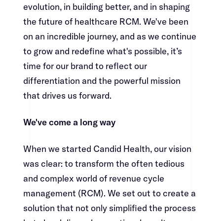
evolution, in building better, and in shaping
the future of healthcare RCM. We've been
on an incredible journey, and as we continue
to grow and redefine what's possible, it’s
time for our brand to reflect our
differentiation and the powerful mission
that drives us forward.​​​​‌ ‍ ​‍​‍‌‍ ‌ ​‍‌‍‍‌‌‍‌ ‌‍‍‌‌‍ ‍​‍​‍​ ‍‍​‍​‍‌ ​ ‌‍​‌‌‍ ‍‌‍‍‌‌ ‌​‌ ‍‌​‍ ‍‌‍‍‌‌‍ ​‍​‍​‍ ​​‍​‍‌‍‍​‌ ​‍‌‍‌‌‌‍‌‍​‍​‍​ ‍‍​‍​‍‌‍‍​‌ ‌​‌ ‌​‌ ​​​ ‍‍​‍ ​‍ ‌‍ ​‌‍ ‌‍​ ‌‍​‌‌‍ ​‌‍‍​‌‍ ‌ ​ ‌ ‌​​ ‍‍​ ​ ​ ​ ​ ​ ​ ​ ​‍ ‌‍‍‌‌‍ ‍‌ ‌​‌‍‌‌‌‍ ‍‌ ‌​​‍ ‌‍‌‌‌‍‌​‌‍‍‌‌ ‌​​‍ ‌‍ ‌‌‍ ‌‍‌​‌‍‌‌​ ‌‌ ​​‌ ​‍‌‍‌‌‌ ​ ‌‍‌‌‌‍ ‍‌ ‌​‌‍​‌‌ ‌​‌‍‍‌‌‍ ‌‍ ‍​ ‍ ‌‍‍‌‌‍‌​​ ‌​ ‌‍‌‍‌‍​ ‍​​ ​​​ ​‌‌‍‌‍​ ​‌‌‍​ ​‍ ‌‌‍​ ​ ‌‌‌‍​‌​ ​ ​‍ ‌​ ‌​​ ​​​ ‌‍​ ​​​‍ ‌​ ‍‌​ ‌‌‌‍​‌​ ​​​‍ ‌​ ‌‍​ ‌​​ ‌​​ ‌‌‌‍​‍​ ​‍​ ‌ ‌‍​‌​ ​‌​ ​‍​ ​‍‌‍​‌​ ‍ ‌ ‌​‌ ‍‌‌ ​​‌‍‌‌​ ‌‌‍​‍‌‍ ​‌‍ ‌‍‌ ‌‌​​‌‍ ‌ ​ ‌ ‌​​ ‍ ‌ ​​‌‍​‌‌ ‌​‌‍‍​​ ‌‌‍​ ‌‍ ‌‍ ‍‌ ‌​‌‍‌‌‌‍ ‍‌ ‌​​‍‌‌​ ‌‌‌​​‍‌‌ ‌‍‍ ‌‍‌‌‌ ‍‌​‍‌‌​ ​ ‌​‌​​‍‌‌​ ​ ‌​‌​​‍‌‌​ ​‍​ ​‍‌‍​ ​ ​‍​ ​​​ ​‍​ ‌‍‌‍‌‌‌‍​ ​ ​‍‌‍​‍​ ‍‌‌‍​‍‌‍‌‌​‍‌‌​ ​‍​ ​‍​‍‌‌​ ‌‌‌​‌​​‍ ‍‌‍​ ‌‍‍​‌‍‍‌‌‍ ​‌‍‌​‌ ​‍‌‍‌‌‌‍ ‍​‍‌‌​ ‌‌‌​​‍‌‌ ‌‍‍ ‌‍‌‌‌ ‍‌​‍‌‌​ ​ ‌​‌​​‍‌‌​ ​ ‌​‌​​‍‌‌​ ​‍​ ​‍​ ‍‌‌‍​‌‌‍‌‌​ ‌‍‌‍‌‌​ ​‌​ ​​​ ​‍​ ​ ​ ​ ​ ‌‌​ ​‍​‍‌‌​ ​‍​ ​‍​‍‌‌​ ‌‌‌​‌​​‍ ‍‌ ‌​‌‍‌‌‌ ‍​‌ ‌​​ ‌‍​‍‌‍​‌‌ ​ ‌‍‌‌‌‌‌‌‌ ​‍‌‍ ​​ ‌‌‍‍​‌ ‌​‌ ‌​‌ ​​​‍‌‌​ ​ ‌​​‌​‍‌‌​ ​‍‌​‌‍​‍‌‌​ ​‍‌​‌‍‌‍ ​‌‍ ‌‍​ ‌‍​‌‌‍ ​‌‍‍​‌‍ ‌ ​ ‌ ‌​​‍‌‌​ ​ ‌​​‌​ ​ ​ ​ ​ ​ ​ ​ ​‍‌‍‌‍‍‌‌‍‌​​ ‌​ ‌‍‌‍‌‍​ ‍​​ ​​​ ​‌‌‍‌‍​ ​‌‌‍​ ​‍ ‌‌‍​ ​ ‌‌‌‍​‌​ ​ ​‍ ‌​ ‌​​ ​​​ ‌‍​ ​​​‍ ‌​ ‍‌​ ‌‌‌‍​‌​ ​​​‍ ‌​ ‌‍​ ‌​​ ‌​​ ‌‌‌‍​‍​ ​‍​ ‌ ‌‍​‌​ ​‌​ ​‍​ ​‍‌‍​‌​‍‌‍‌ ‌​‌ ‍‌‌ ​​‌‍‌‌​ ‌‌‍​‍‌‍ ​‌‍ ‌‍‌ ‌‌​​‌‍ ‌ ​ ‌ ‌​​‍‌‍‌ ​​‌‍​‌‌ ‌​‌‍‍​​ ‌‌‍​ ‌‍ ‌‍ ‍‌ ‌​‌‍‌‌‌‍ ‍‌ ‌​​‍‌‌​ ‌‌‌​​‍‌‌ ‌‍‍ ‌‍‌‌‌ ‍‌​‍‌‌​ ​ ‌​‌​​‍‌‌​ ​ ‌​‌​​‍‌‌​ ​‍​ ​‍‌‍​ ​ ​‍​ ​​​ ​‍​ ‌‍‌‍‌‌‌‍​ ​ ​‍‌‍​‍​ ‍‌‌‍​‍‌‍‌‌​‍‌‌​ ​‍​ ​‍​‍‌‌​ ‌‌‌​‌​​‍ ‍‌‍​ ‌‍‍​‌‍‍‌‌‍ ​‌‍‌​‌ ​‍‌‍‌‌‌‍ ‍​‍‌‌​ ‌‌‌​​‍‌‌ ‌‍‍ ‌‍‌‌‌ ‍‌​‍‌‌​ ​ ‌​‌​​‍‌‌​ ​ ‌​‌​​‍‌‌​ ​‍​ ​‍​ ‍‌‌‍​‌‌‍‌‌​ ‌‍‌‍‌‌​ ​‌​ ​​​ ​‍​ ​ ​ ​ ​ ‌‌​ ​‍​‍‌‌​ ​‍​ ​‍​‍‌‌​ ‌‌‌​‌​​‍ ‍‌ ‌​‌‍‌‌‌ ‍​‌ ‌​​‍‌‍‌ ​​‌‍‌‌‌ ​‍‌ ​ ‌ ​​‌‍‌‌‌‍​ ‌ ‌​‌‍‍‌‌ ‌‍‌‍‌‌​ ‌‌ ​​‌ ‌‌‌‍​‍‌‍ ​‌‍‍‌‌ ​ ‌‍‍​‌‍‌‌‌‍‌​​‍​‍‌ ‌
We've come a long way​​​​‌ ‍ ​‍​‍‌‍ ‌ ​‍‌‍‍‌‌‍‌ ‌‍‍‌‌‍ ‍​‍​‍​ ‍‍​‍​‍‌ ​ ‌‍​‌‌‍ ‍‌‍‍‌‌ ‌​‌ ‍‌​‍ ‍‌‍‍‌‌‍ ​‍​‍​‍ ​​‍​‍‌‍‍​‌ ​‍‌‍‌‌‌‍‌‍​‍​‍​ ‍‍​‍​‍‌‍‍​‌ ‌​‌ ‌​‌ ​​​ ‍‍​‍ ​‍ ‌‍ ​‌‍ ‌‍​ ‌‍​‌‌‍ ​‌‍‍​‌‍ ‌ ​ ‌ ‌​​ ‍‍​ ​ ​ ​ ​ ​ ​ ​ ​‍ ‌‍‍‌‌‍ ‍‌ ‌​‌‍‌‌‌‍ ‍‌ ‌​​‍ ‌‍‌‌‌‍‌​‌‍‍‌‌ ‌​​‍ ‌‍ ‌‌‍ ‌‍‌​‌‍‌‌​ ‌‌ ​​‌ ​‍‌‍‌‌‌ ​ ‌‍‌‌‌‍ ‍‌ ‌​‌‍​‌‌ ‌​‌‍‍‌‌‍ ‌‍ ‍​ ‍ ‌‍‍‌‌‍‌​​ ‌​ ‌‍‌‍‌‍​ ‍​​ ​​​ ​‌‌‍‌‍​ ​‌‌‍​ ​‍ ‌‌‍​ ​ ‌‌‌‍​‌​ ​ ​‍ ‌​ ‌​​ ​​​ ‌‍​ ​​​‍ ‌​ ‍‌​ ‌‌‌‍​‌​ ​​​‍ ‌​ ‌‍​ ‌​​ ‌​​ ‌‌‌‍​‍​ ​‍​ ‌ ‌‍​‌​ ​‌​ ​‍​ ​‍‌‍​‌​ ‍ ‌ ‌​‌ ‍‌‌ ​​‌‍‌‌​ ‌‌‍​‍‌‍ ​‌‍ ‌‍‌ ‌‌​​‌‍ ‌ ​ ‌ ‌​​ ‍ ‌ ​​‌‍​‌‌ ‌​‌‍‍​​ ‌‌‍​ ‌‍ ‌‍ ‍‌ ‌​‌‍‌‌‌‍ ‍‌ ‌​​‍‌‌​ ‌‌‌​​‍‌‌ ‌‍‍ ‌‍‌‌‌ ‍‌​‍‌‌​ ​ ‌​‌​​‍‌‌​ ​ ‌​‌​​‍‌‌​ ​‍​ ​‍​ ‌​​ ​‍​ ‌ ​ ‍‌​ ‌‍​ ‍​‌‍​‍‌‍​ ​ ‌ ​ ‌ ​ ​‌​ ​‍​‍‌‌​ ​‍​ ​‍​‍‌‌​ ‌‌‌​‌​​‍ ‍‌‍​ ‌‍‍​‌‍‍‌‌‍ ​‌‍‌​‌ ​‍‌‍‌‌‌‍ ‍​‍‌‌​ ‌‌‌​​‍‌‌ ‌‍‍ ‌‍‌‌‌ ‍‌​‍‌‌​ ​ ‌​‌​​‍‌‌​ ​ ‌​‌​​‍‌‌​ ​‍​ ​‍​ ‌​‌‍‌‌‌‍‌‌‌‍‌‌​ ‍‌​ ​ ​ ​ ‌‍‌‍‌‍‌‌‌‍​‍‌‍​ ‌‍​‍​‍‌‌​ ​‍​ ​‍​‍‌‌​ ‌‌‌​‌​​‍ ‍‌ ‌​‌‍‌‌‌ ‍​‌ ‌​​ ‌‍​‍‌‍​‌‌ ​ ‌‍‌‌‌‌‌‌‌ ​‍‌‍ ​​ ‌‌‍‍​‌ ‌​‌ ‌​‌ ​​​‍‌‌​ ​ ‌​​‌​‍‌‌​ ​‍‌​‌‍​‍‌‌​ ​‍‌​‌‍‌‍ ​‌‍ ‌‍​ ‌‍​‌‌‍ ​‌‍‍​‌‍ ‌ ​ ‌ ‌​​‍‌‌​ ​ ‌​​‌​ ​ ​ ​ ​ ​ ​ ​ ​‍‌‍‌‍‍‌‌‍‌​​ ‌​ ‌‍‌‍‌‍​ ‍​​ ​​​ ​‌‌‍‌‍​ ​‌‌‍​ ​‍ ‌‌‍​ ​ ‌‌‌‍​‌​ ​ ​‍ ‌​ ‌​​ ​​​ ‌‍​ ​​​‍ ‌​ ‍‌​ ‌‌‌‍​‌​ ​​​‍ ‌​ ‌‍​ ‌​​ ‌​​ ‌‌‌‍​‍​ ​‍​ ‌ ‌‍​‌​ ​‌​ ​‍​ ​‍‌‍​‌​‍‌‍‌ ‌​‌ ‍‌‌ ​​‌‍‌‌​ ‌‌‍​‍‌‍ ​‌‍ ‌‍‌ ‌‌​​‌‍ ‌ ​ ‌ ‌​​‍‌‍‌ ​​‌‍​‌‌ ‌​‌‍‍​​ ‌‌‍​ ‌‍ ‌‍ ‍‌ ‌​‌‍‌‌‌‍ ‍‌ ‌​​‍‌‌​ ‌‌‌​​‍‌‌ ‌‍‍ ‌‍‌‌‌ ‍‌​‍‌‌​ ​ ‌​‌​​‍‌‌​ ​ ‌​‌​​‍‌‌​ ​‍​ ​‍​ ‌​​ ​‍​ ‌ ​ ‍‌​ ‌‍​ ‍​‌‍​‍‌‍​ ​ ‌ ​ ‌ ​ ​‌​ ​‍​‍‌‌​ ​‍​ ​‍​‍‌‌​ ‌‌‌​‌​​‍ ‍‌‍​ ‌‍‍​‌‍‍‌‌‍ ​‌‍‌​‌ ​‍‌‍‌‌‌‍ ‍​‍‌‌​ ‌‌‌​​‍‌‌ ‌‍‍ ‌‍‌‌‌ ‍‌​‍‌‌​ ​ ‌​‌​​‍‌‌​ ​ ‌​‌​​‍‌‌​ ​‍​ ​‍​ ‌​‌‍‌‌‌‍‌‌‌‍‌‌​ ‍‌​ ​ ​ ​ ‌‍‌‍‌‍‌‌‌‍​‍‌‍​ ‌‍​‍​‍‌‌​ ​‍​ ​‍​‍‌‌​ ‌‌‌​‌​​‍ ‍‌ ‌​‌‍‌‌‌ ‍​‌ ‌​​‍‌‍‌ ​​‌‍‌‌‌ ​‍‌ ​ ‌ ​​‌‍‌‌‌‍​ ‌ ‌​‌‍‍‌‌ ‌‍‌‍‌‌​ ‌‌ ​​‌ ‌‌‌‍​‍‌‍ ​‌‍‍‌‌ ​ ‌‍‍​‌‍‌‌‌‍‌​​‍​‍‌ ‌
When we started Candid Health, our vision
was clear: to transform the often tedious
and complex world of revenue cycle
management (RCM). We set out to create a
solution that not only simplified the process