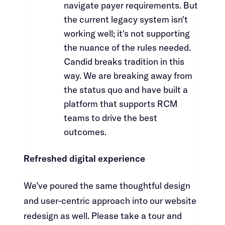
navigate payer requirements. But
the current legacy system isn't
working well; it's not supporting
the nuance of the rules needed.
Candid breaks tradition in this
way. We are breaking away from
the status quo and have built a
platform that supports RCM
teams to drive the best
outcomes.​​​​‌ ‍ ​‍​‍‌‍ ‌ ​‍‌‍‍‌‌‍‌ ‌‍‍‌‌‍ ‍​‍​‍​ ‍‍​‍​‍‌ ​ ‌‍​‌‌‍ ‍‌‍‍‌‌ ‌​‌ ‍‌​‍ ‍‌‍‍‌‌‍ ​‍​‍​‍ ​​‍​‍‌‍‍​‌ ​‍‌‍‌‌‌‍‌‍​‍​‍​ ‍‍​‍​‍‌‍‍​‌ ‌​‌ ‌​‌ ​​​ ‍‍​‍ ​‍ ‌‍ ​‌‍ ‌‍​ ‌‍​‌‌‍ ​‌‍‍​‌‍ ‌ ​ ‌ ‌​​ ‍‍​ ​ ​ ​ ​ ​ ​ ​ ​‍ ‌‍‍‌‌‍ ‍‌ ‌​‌‍‌‌‌‍ ‍‌ ‌​​‍ ‌‍‌‌‌‍‌​‌‍‍‌‌ ‌​​‍ ‌‍ ‌‌‍ ‌‍‌​‌‍‌‌​ ‌‌ ​​‌ ​‍‌‍‌‌‌ ​ ‌‍‌‌‌‍ ‍‌ ‌​‌‍​‌‌ ‌​‌‍‍‌‌‍ ‌‍ ‍​ ‍ ‌‍‍‌‌‍‌​​ ‌​ ‌‍‌‍‌‍​ ‍​​ ​​​ ​‌‌‍‌‍​ ​‌‌‍​ ​‍ ‌‌‍​ ​ ‌‌‌‍​‌​ ​ ​‍ ‌​ ‌​​ ​​​ ‌‍​ ​​​‍ ‌​ ‍‌​ ‌‌‌‍​‌​ ​​​‍ ‌​ ‌‍​ ‌​​ ‌​​ ‌‌‌‍​‍​ ​‍​ ‌ ‌‍​‌​ ​‌​ ​‍​ ​‍‌‍​‌​ ‍ ‌ ‌​‌ ‍‌‌ ​​‌‍‌‌​ ‌‌‍​‍‌‍ ​‌‍ ‌‍‌ ‌‌​​‌‍ ‌ ​ ‌ ‌​​ ‍ ‌ ​​‌‍​‌‌ ‌​‌‍‍​​ ‌‌‍​ ‌‍ ‌‍ ‍‌ ‌​‌‍‌‌‌‍ ‍‌ ‌​​‍‌‌​ ‌‌‌​​‍‌‌ ‌‍‍ ‌‍‌‌‌ ‍‌​‍‌‌​ ​ ‌​‌​​‍‌‌​ ​ ‌​‌​​‍‌‌​ ​‍​ ​‍​ ​​​ ‍​​ ​ ​ ‍‌​ ​‍‌‍‌​​ ‌​​ ‍​​ ‌‍​ ‌‍‌‍​‍​ ​ ​‍‌‌​ ​‍​ ​‍​‍‌‌​ ‌‌‌​‌​​‍ ‍‌‍​ ‌‍‍​‌‍‍‌‌‍ ​‌‍‌​‌ ​‍‌‍‌‌‌‍ ‍​‍‌‌​ ‌‌‌​​‍‌‌ ‌‍‍ ‌‍‌‌‌ ‍‌​‍‌‌​ ​ ‌​‌​​‍‌‌​ ​ ‌​‌​​‍‌‌​ ​‍​ ​‍​ ​‍‌‍‌​‌‍‌‌​ ‍​‌‍​ ​ ‍‌​ ‌ ‌‍‌​​ ‌ ‌‍​‌​ ​​​ ​‌​‍‌‌​ ​‍​ ​‍​‍‌‌​ ‌‌‌​‌​​‍ ‍‌ ‌​‌‍‌‌‌ ‍​‌ ‌​​ ‌‍​‍‌‍​‌‌ ​ ‌‍‌‌‌‌‌‌‌ ​‍‌‍ ​​ ‌‌‍‍​‌ ‌​‌ ‌​‌ ​​​‍‌‌​ ​ ‌​​‌​‍‌‌​ ​‍‌​‌‍​‍‌‌​ ​‍‌​‌‍‌‍ ​‌‍ ‌‍​ ‌‍​‌‌‍ ​‌‍‍​‌‍ ‌ ​ ‌ ‌​​‍‌‌​ ​ ‌​​‌​ ​ ​ ​ ​ ​ ​ ​ ​‍‌‍‌‍‍‌‌‍‌​​ ‌​ ‌‍‌‍‌‍​ ‍​​ ​​​ ​‌‌‍‌‍​ ​‌‌‍​ ​‍ ‌‌‍​ ​ ‌‌‌‍​‌​ ​ ​‍ ‌​ ‌​​ ​​​ ‌‍​ ​​​‍ ‌​ ‍‌​ ‌‌‌‍​‌​ ​​​‍ ‌​ ‌‍​ ‌​​ ‌​​ ‌‌‌‍​‍​ ​‍​ ‌ ‌‍​‌​ ​‌​ ​‍​ ​‍‌‍​‌​‍‌‍‌ ‌​‌ ‍‌‌ ​​‌‍‌‌​ ‌‌‍​‍‌‍ ​‌‍ ‌‍‌ ‌‌​​‌‍ ‌ ​ ‌ ‌​​‍‌‍‌ ​​‌‍​‌‌ ‌​‌‍‍​​ ‌‌‍​ ‌‍ ‌‍ ‍‌ ‌​‌‍‌‌‌‍ ‍‌ ‌​​‍‌‌​ ‌‌‌​​‍‌‌ ‌‍‍ ‌‍‌‌‌ ‍‌​‍‌‌​ ​ ‌​‌​​‍‌‌​ ​ ‌​‌​​‍‌‌​ ​‍​ ​‍​ ​​​ ‍​​ ​ ​ ‍‌​ ​‍‌‍‌​​ ‌​​ ‍​​ ‌‍​ ‌‍‌‍​‍​ ​ ​‍‌‌​ ​‍​ ​‍​‍‌‌​ ‌‌‌​‌​​‍ ‍‌‍​ ‌‍‍​‌‍‍‌‌‍ ​‌‍‌​‌ ​‍‌‍‌‌‌‍ ‍​‍‌‌​ ‌‌‌​​‍‌‌ ‌‍‍ ‌‍‌‌‌ ‍‌​‍‌‌​ ​ ‌​‌​​‍‌‌​ ​ ‌​‌​​‍‌‌​ ​‍​ ​‍​ ​‍‌‍‌​‌‍‌‌​ ‍​‌‍​ ​ ‍‌​ ‌ ‌‍‌​​ ‌ ‌‍​‌​ ​​​ ​‌​‍‌‌​ ​‍​ ​‍​‍‌‌​ ‌‌‌​‌​​‍ ‍‌ ‌​‌‍‌‌‌ ‍​‌ ‌​​‍‌‍‌ ​​‌‍‌‌‌ ​‍‌ ​ ‌ ​​‌‍‌‌‌‍​ ‌ ‌​‌‍‍‌‌ ‌‍‌‍‌‌​ ‌‌ ​​‌ ‌‌‌‍​‍‌‍ ​‌‍‍‌‌ ​ ‌‍‍​‌‍‌‌‌‍‌​​‍​‍‌ ‌
Refreshed digital experience​​​​‌ ‍ ​‍​‍‌‍ ‌ ​‍‌‍‍‌‌‍‌ ‌‍‍‌‌‍ ‍​‍​‍​ ‍‍​‍​‍‌ ​ ‌‍​‌‌‍ ‍‌‍‍‌‌ ‌​‌ ‍‌​‍ ‍‌‍‍‌‌‍ ​‍​‍​‍ ​​‍​‍‌‍‍​‌ ​‍‌‍‌‌‌‍‌‍​‍​‍​ ‍‍​‍​‍‌‍‍​‌ ‌​‌ ‌​‌ ​​​ ‍‍​‍ ​‍ ‌‍ ​‌‍ ‌‍​ ‌‍​‌‌‍ ​‌‍‍​‌‍ ‌ ​ ‌ ‌​​ ‍‍​ ​ ​ ​ ​ ​ ​ ​ ​‍ ‌‍‍‌‌‍ ‍‌ ‌​‌‍‌‌‌‍ ‍‌ ‌​​‍ ‌‍‌‌‌‍‌​‌‍‍‌‌ ‌​​‍ ‌‍ ‌‌‍ ‌‍‌​‌‍‌‌​ ‌‌ ​​‌ ​‍‌‍‌‌‌ ​ ‌‍‌‌‌‍ ‍‌ ‌​‌‍​‌‌ ‌​‌‍‍‌‌‍ ‌‍ ‍​ ‍ ‌‍‍‌‌‍‌​​ ‌​ ‌‍‌‍‌‍​ ‍​​ ​​​ ​‌‌‍‌‍​ ​‌‌‍​ ​‍ ‌‌‍​ ​ ‌‌‌‍​‌​ ​ ​‍ ‌​ ‌​​ ​​​ ‌‍​ ​​​‍ ‌​ ‍‌​ ‌‌‌‍​‌​ ​​​‍ ‌​ ‌‍​ ‌​​ ‌​​ ‌‌‌‍​‍​ ​‍​ ‌ ‌‍​‌​ ​‌​ ​‍​ ​‍‌‍​‌​ ‍ ‌ ‌​‌ ‍‌‌ ​​‌‍‌‌​ ‌‌‍​‍‌‍ ​‌‍ ‌‍‌ ‌‌​​‌‍ ‌ ​ ‌ ‌​​ ‍ ‌ ​​‌‍​‌‌ ‌​‌‍‍​​ ‌‌‍​ ‌‍ ‌‍ ‍‌ ‌​‌‍‌‌‌‍ ‍‌ ‌​​‍‌‌​ ‌‌‌​​‍‌‌ ‌‍‍ ‌‍‌‌‌ ‍‌​‍‌‌​ ​ ‌​‌​​‍‌‌​ ​ ‌​‌​​‍‌‌​ ​‍​ ​‍‌‍‌​​ ‌‌​ ​‍‌‍​ ‌‍‌​​ ‍‌​ ‌‌​ ​‍​ ‌‍​ ​‍​ ‌​​ ​ ​‍‌‌​ ​‍​ ​‍​‍‌‌​ ‌‌‌​‌​​‍ ‍‌‍​ ‌‍‍​‌‍‍‌‌‍ ​‌‍‌​‌ ​‍‌‍‌‌‌‍ ‍​‍‌‌​ ‌‌‌​​‍‌‌ ‌‍‍ ‌‍‌‌‌ ‍‌​‍‌‌​ ​ ‌​‌​​‍‌‌​ ​ ‌​‌​​‍‌‌​ ​‍​ ​‍‌‍‌‍‌‍‌‍‌‍‌‌‌‍‌​​ ​ ​ ​ ​ ‌‌​ ​‌​ ‌ ​ ​ ‌‍​‌‌‍‌‍​‍‌‌​ ​‍​ ​‍​‍‌‌​ ‌‌‌​‌​​‍ ‍‌ ‌​‌‍‌‌‌ ‍​‌ ‌​​ ‌‍​‍‌‍​‌‌ ​ ‌‍‌‌‌‌‌‌‌ ​‍‌‍ ​​ ‌‌‍‍​‌ ‌​‌ ‌​‌ ​​​‍‌‌​ ​ ‌​​‌​‍‌‌​ ​‍‌​‌‍​‍‌‌​ ​‍‌​‌‍‌‍ ​‌‍ ‌‍​ ‌‍​‌‌‍ ​‌‍‍​‌‍ ‌ ​ ‌ ‌​​‍‌‌​ ​ ‌​​‌​ ​ ​ ​ ​ ​ ​ ​ ​‍‌‍‌‍‍‌‌‍‌​​ ‌​ ‌‍‌‍‌‍​ ‍​​ ​​​ ​‌‌‍‌‍​ ​‌‌‍​ ​‍ ‌‌‍​ ​ ‌‌‌‍​‌​ ​ ​‍ ‌​ ‌​​ ​​​ ‌‍​ ​​​‍ ‌​ ‍‌​ ‌‌‌‍​‌​ ​​​‍ ‌​ ‌‍​ ‌​​ ‌​​ ‌‌‌‍​‍​ ​‍​ ‌ ‌‍​‌​ ​‌​ ​‍​ ​‍‌‍​‌​‍‌‍‌ ‌​‌ ‍‌‌ ​​‌‍‌‌​ ‌‌‍​‍‌‍ ​‌‍ ‌‍‌ ‌‌​​‌‍ ‌ ​ ‌ ‌​​‍‌‍‌ ​​‌‍​‌‌ ‌​‌‍‍​​ ‌‌‍​ ‌‍ ‌‍ ‍‌ ‌​‌‍‌‌‌‍ ‍‌ ‌​​‍‌‌​ ‌‌‌​​‍‌‌ ‌‍‍ ‌‍‌‌‌ ‍‌​‍‌‌​ ​ ‌​‌​​‍‌‌​ ​ ‌​‌​​‍‌‌​ ​‍​ ​‍‌‍‌​​ ‌‌​ ​‍‌‍​ ‌‍‌​​ ‍‌​ ‌‌​ ​‍​ ‌‍​ ​‍​ ‌​​ ​ ​‍‌‌​ ​‍​ ​‍​‍‌‌​ ‌‌‌​‌​​‍ ‍‌‍​ ‌‍‍​‌‍‍‌‌‍ ​‌‍‌​‌ ​‍‌‍‌‌‌‍ ‍​‍‌‌​ ‌‌‌​​‍‌‌ ‌‍‍ ‌‍‌‌‌ ‍‌​‍‌‌​ ​ ‌​‌​​‍‌‌​ ​ ‌​‌​​‍‌‌​ ​‍​ ​‍‌‍‌‍‌‍‌‍‌‍‌‌‌‍‌​​ ​ ​ ​ ​ ‌‌​ ​‌​ ‌ ​ ​ ‌‍​‌‌‍‌‍​‍‌‌​ ​‍​ ​‍​‍‌‌​ ‌‌‌​‌​​‍ ‍‌ ‌​‌‍‌‌‌ ‍​‌ ‌​​‍‌‍‌ ​​‌‍‌‌‌ ​‍‌ ​ ‌ ​​‌‍‌‌‌‍​ ‌ ‌​‌‍‍‌‌ ‌‍‌‍‌‌​ ‌‌ ​​‌ ‌‌‌‍​‍‌‍ ​‌‍‍‌‌ ​ ‌‍‍​‌‍‌‌‌‍‌​​‍​‍‌ ‌
We’ve poured the same thoughtful design
and user-centric approach into our website
redesign as well. Please take a tour and