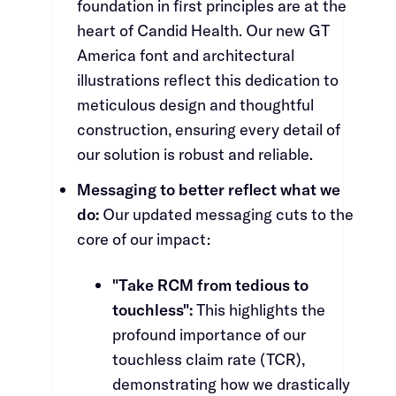
foundation in first principles are at the
heart of Candid Health. Our new GT
America font and architectural
illustrations reflect this dedication to
meticulous design and thoughtful
construction, ensuring every detail of
our solution is robust and reliable.​​​​‌ ‍ ​‍​‍‌‍ ‌ ​‍‌‍‍‌‌‍‌ ‌‍‍‌‌‍ ‍​‍​‍​ ‍‍​‍​‍‌ ​ ‌‍​‌‌‍ ‍‌‍‍‌‌ ‌​‌ ‍‌​‍ ‍‌‍‍‌‌‍ ​‍​‍​‍ ​​‍​‍‌‍‍​‌ ​‍‌‍‌‌‌‍‌‍​‍​‍​ ‍‍​‍​‍‌‍‍​‌ ‌​‌ ‌​‌ ​​​ ‍‍​‍ ​‍ ‌‍ ​‌‍ ‌‍​ ‌‍​‌‌‍ ​‌‍‍​‌‍ ‌ ​ ‌ ‌​​ ‍‍​ ​ ​ ​ ​ ​ ​ ​ ​‍ ‌‍‍‌‌‍ ‍‌ ‌​‌‍‌‌‌‍ ‍‌ ‌​​‍ ‌‍‌‌‌‍‌​‌‍‍‌‌ ‌​​‍ ‌‍ ‌‌‍ ‌‍‌​‌‍‌‌​ ‌‌ ​​‌ ​‍‌‍‌‌‌ ​ ‌‍‌‌‌‍ ‍‌ ‌​‌‍​‌‌ ‌​‌‍‍‌‌‍ ‌‍ ‍​ ‍ ‌‍‍‌‌‍‌​​ ‌​ ‌‍‌‍‌‍​ ‍​​ ​​​ ​‌‌‍‌‍​ ​‌‌‍​ ​‍ ‌‌‍​ ​ ‌‌‌‍​‌​ ​ ​‍ ‌​ ‌​​ ​​​ ‌‍​ ​​​‍ ‌​ ‍‌​ ‌‌‌‍​‌​ ​​​‍ ‌​ ‌‍​ ‌​​ ‌​​ ‌‌‌‍​‍​ ​‍​ ‌ ‌‍​‌​ ​‌​ ​‍​ ​‍‌‍​‌​ ‍ ‌ ‌​‌ ‍‌‌ ​​‌‍‌‌​ ‌‌‍​‍‌‍ ​‌‍ ‌‍‌ ‌‌​​‌‍ ‌ ​ ‌ ‌​​ ‍ ‌ ​​‌‍​‌‌ ‌​‌‍‍​​ ‌‌‍​ ‌‍ ‌‍ ‍‌ ‌​‌‍‌‌‌‍ ‍‌ ‌​​‍‌‌​ ‌‌‌​​‍‌‌ ‌‍‍ ‌‍‌‌‌ ‍‌​‍‌‌​ ​ ‌​‌​​‍‌‌​ ​ ‌​‌​​‍‌‌​ ​‍​ ​‍​ ‌‌‌‍‌​​ ‌‍‌‍​‍​ ​​​ ​‍​ ‌​‌‍‌‍‌‍​ ‌‍‌‌‌‍‌‍​ ​ ​‍‌‌​ ​‍​ ​‍​‍‌‌​ ‌‌‌​‌​​‍ ‍‌‍​ ‌‍‍​‌‍‍‌‌‍ ​‌‍‌​‌ ​‍‌‍‌‌‌‍ ‍​‍‌‌​ ‌‌‌​​‍‌‌ ‌‍‍ ‌‍‌‌‌ ‍‌​‍‌‌​ ​ ‌​‌​​‍‌‌​ ​ ‌​‌​​‍‌‌​ ​‍​ ​‍​ ​​‌‍‌‌​ ‌​​ ​‍​ ​‍​ ‌​‌‍‌‌​ ‍​​ ​‌​ ‌​​ ​‍​ ‍​​‍‌‌​ ​‍​ ​‍​‍‌‌​ ‌‌‌​‌​​‍ ‍‌ ‌​‌‍‌‌‌ ‍​‌ ‌​​ ‌‍​‍‌‍​‌‌ ​ ‌‍‌‌‌‌‌‌‌ ​‍‌‍ ​​ ‌‌‍‍​‌ ‌​‌ ‌​‌ ​​​‍‌‌​ ​ ‌​​‌​‍‌‌​ ​‍‌​‌‍​‍‌‌​ ​‍‌​‌‍‌‍ ​‌‍ ‌‍​ ‌‍​‌‌‍ ​‌‍‍​‌‍ ‌ ​ ‌ ‌​​‍‌‌​ ​ ‌​​‌​ ​ ​ ​ ​ ​ ​ ​ ​‍‌‍‌‍‍‌‌‍‌​​ ‌​ ‌‍‌‍‌‍​ ‍​​ ​​​ ​‌‌‍‌‍​ ​‌‌‍​ ​‍ ‌‌‍​ ​ ‌‌‌‍​‌​ ​ ​‍ ‌​ ‌​​ ​​​ ‌‍​ ​​​‍ ‌​ ‍‌​ ‌‌‌‍​‌​ ​​​‍ ‌​ ‌‍​ ‌​​ ‌​​ ‌‌‌‍​‍​ ​‍​ ‌ ‌‍​‌​ ​‌​ ​‍​ ​‍‌‍​‌​‍‌‍‌ ‌​‌ ‍‌‌ ​​‌‍‌‌​ ‌‌‍​‍‌‍ ​‌‍ ‌‍‌ ‌‌​​‌‍ ‌ ​ ‌ ‌​​‍‌‍‌ ​​‌‍​‌‌ ‌​‌‍‍​​ ‌‌‍​ ‌‍ ‌‍ ‍‌ ‌​‌‍‌‌‌‍ ‍‌ ‌​​‍‌‌​ ‌‌‌​​‍‌‌ ‌‍‍ ‌‍‌‌‌ ‍‌​‍‌‌​ ​ ‌​‌​​‍‌‌​ ​ ‌​‌​​‍‌‌​ ​‍​ ​‍​ ‌‌‌‍‌​​ ‌‍‌‍​‍​ ​​​ ​‍​ ‌​‌‍‌‍‌‍​ ‌‍‌‌‌‍‌‍​ ​ ​‍‌‌​ ​‍​ ​‍​‍‌‌​ ‌‌‌​‌​​‍ ‍‌‍​ ‌‍‍​‌‍‍‌‌‍ ​‌‍‌​‌ ​‍‌‍‌‌‌‍ ‍​‍‌‌​ ‌‌‌​​‍‌‌ ‌‍‍ ‌‍‌‌‌ ‍‌​‍‌‌​ ​ ‌​‌​​‍‌‌​ ​ ‌​‌​​‍‌‌​ ​‍​ ​‍​ ​​‌‍‌‌​ ‌​​ ​‍​ ​‍​ ‌​‌‍‌‌​ ‍​​ ​‌​ ‌​​ ​‍​ ‍​​‍‌‌​ ​‍​ ​‍​‍‌‌​ ‌‌‌​‌​​‍ ‍‌ ‌​‌‍‌‌‌ ‍​‌ ‌​​‍‌‍‌ ​​‌‍‌‌‌ ​‍‌ ​ ‌ ​​‌‍‌‌‌‍​ ‌ ‌​‌‍‍‌‌ ‌‍‌‍‌‌​ ‌‌ ​​‌ ‌‌‌‍​‍‌‍ ​‌‍‍‌‌ ​ ‌‍‍​‌‍‌‌‌‍‌​​‍​‍‌ ‌
Messaging to better reflect what we
do:​​​​‌ ‍ ​‍​‍‌‍ ‌ ​‍‌‍‍‌‌‍‌ ‌‍‍‌‌‍ ‍​‍​‍​ ‍‍​‍​‍‌ ​ ‌‍​‌‌‍ ‍‌‍‍‌‌ ‌​‌ ‍‌​‍ ‍‌‍‍‌‌‍ ​‍​‍​‍ ​​‍​‍‌‍‍​‌ ​‍‌‍‌‌‌‍‌‍​‍​‍​ ‍‍​‍​‍‌‍‍​‌ ‌​‌ ‌​‌ ​​​ ‍‍​‍ ​‍ ‌‍ ​‌‍ ‌‍​ ‌‍​‌‌‍ ​‌‍‍​‌‍ ‌ ​ ‌ ‌​​ ‍‍​ ​ ​ ​ ​ ​ ​ ​ ​‍ ‌‍‍‌‌‍ ‍‌ ‌​‌‍‌‌‌‍ ‍‌ ‌​​‍ ‌‍‌‌‌‍‌​‌‍‍‌‌ ‌​​‍ ‌‍ ‌‌‍ ‌‍‌​‌‍‌‌​ ‌‌ ​​‌ ​‍‌‍‌‌‌ ​ ‌‍‌‌‌‍ ‍‌ ‌​‌‍​‌‌ ‌​‌‍‍‌‌‍ ‌‍ ‍​ ‍ ‌‍‍‌‌‍‌​​ ‌​ ‌‍‌‍‌‍​ ‍​​ ​​​ ​‌‌‍‌‍​ ​‌‌‍​ ​‍ ‌‌‍​ ​ ‌‌‌‍​‌​ ​ ​‍ ‌​ ‌​​ ​​​ ‌‍​ ​​​‍ ‌​ ‍‌​ ‌‌‌‍​‌​ ​​​‍ ‌​ ‌‍​ ‌​​ ‌​​ ‌‌‌‍​‍​ ​‍​ ‌ ‌‍​‌​ ​‌​ ​‍​ ​‍‌‍​‌​ ‍ ‌ ‌​‌ ‍‌‌ ​​‌‍‌‌​ ‌‌‍​‍‌‍ ​‌‍ ‌‍‌ ‌‌​​‌‍ ‌ ​ ‌ ‌​​ ‍ ‌ ​​‌‍​‌‌ ‌​‌‍‍​​ ‌‌‍​ ‌‍ ‌‍ ‍‌ ‌​‌‍‌‌‌‍ ‍‌ ‌​​‍‌‌​ ‌‌‌​​‍‌‌ ‌‍‍ ‌‍‌‌‌ ‍‌​‍‌‌​ ​ ‌​‌​​‍‌‌​ ​ ‌​‌​​‍‌‌​ ​‍​ ​‍‌‍‌‌​ ‌‍​ ‍‌‌‍​‌‌‍​ ‌‍​ ‌‍​ ​ ‌​​ ​‍​ ‌​‌‍​‍​ ​‍​‍‌‌​ ​‍​ ​‍​‍‌‌​ ‌‌‌​‌​​‍ ‍‌‍​ ‌‍‍​‌‍‍‌‌‍ ​‌‍‌​‌ ​‍‌‍‌‌‌‍ ‍​‍‌‌​ ‌‌‌​​‍‌‌ ‌‍‍ ‌‍‌‌‌ ‍‌​‍‌‌​ ​ ‌​‌​​‍‌‌​ ​ ‌​‌​​‍‌‌​ ​‍​ ​‍​ ​‍​ ​‌​ ​‍‌‍​ ‌‍​‌‌‍‌​​ ​‍‌‍‌‍‌‍​ ‌‍​‍‌‍‌‍​ ‌​​‍‌‌​ ​‍​ ​‍​‍‌‌​ ‌‌‌​‌​​‍ ‍‌ ‌​‌‍‌‌‌ ‍​‌ ‌​​ ‌‍​‍‌‍​‌‌ ​ ‌‍‌‌‌‌‌‌‌ ​‍‌‍ ​​ ‌‌‍‍​‌ ‌​‌ ‌​‌ ​​​‍‌‌​ ​ ‌​​‌​‍‌‌​ ​‍‌​‌‍​‍‌‌​ ​‍‌​‌‍‌‍ ​‌‍ ‌‍​ ‌‍​‌‌‍ ​‌‍‍​‌‍ ‌ ​ ‌ ‌​​‍‌‌​ ​ ‌​​‌​ ​ ​ ​ ​ ​ ​ ​ ​‍‌‍‌‍‍‌‌‍‌​​ ‌​ ‌‍‌‍‌‍​ ‍​​ ​​​ ​‌‌‍‌‍​ ​‌‌‍​ ​‍ ‌‌‍​ ​ ‌‌‌‍​‌​ ​ ​‍ ‌​ ‌​​ ​​​ ‌‍​ ​​​‍ ‌​ ‍‌​ ‌‌‌‍​‌​ ​​​‍ ‌​ ‌‍​ ‌​​ ‌​​ ‌‌‌‍​‍​ ​‍​ ‌ ‌‍​‌​ ​‌​ ​‍​ ​‍‌‍​‌​‍‌‍‌ ‌​‌ ‍‌‌ ​​‌‍‌‌​ ‌‌‍​‍‌‍ ​‌‍ ‌‍‌ ‌‌​​‌‍ ‌ ​ ‌ ‌​​‍‌‍‌ ​​‌‍​‌‌ ‌​‌‍‍​​ ‌‌‍​ ‌‍ ‌‍ ‍‌ ‌​‌‍‌‌‌‍ ‍‌ ‌​​‍‌‌​ ‌‌‌​​‍‌‌ ‌‍‍ ‌‍‌‌‌ ‍‌​‍‌‌​ ​ ‌​‌​​‍‌‌​ ​ ‌​‌​​‍‌‌​ ​‍​ ​‍‌‍‌‌​ ‌‍​ ‍‌‌‍​‌‌‍​ ‌‍​ ‌‍​ ​ ‌​​ ​‍​ ‌​‌‍​‍​ ​‍​‍‌‌​ ​‍​ ​‍​‍‌‌​ ‌‌‌​‌​​‍ ‍‌‍​ ‌‍‍​‌‍‍‌‌‍ ​‌‍‌​‌ ​‍‌‍‌‌‌‍ ‍​‍‌‌​ ‌‌‌​​‍‌‌ ‌‍‍ ‌‍‌‌‌ ‍‌​‍‌‌​ ​ ‌​‌​​‍‌‌​ ​ ‌​‌​​‍‌‌​ ​‍​ ​‍​ ​‍​ ​‌​ ​‍‌‍​ ‌‍​‌‌‍‌​​ ​‍‌‍‌‍‌‍​ ‌‍​‍‌‍‌‍​ ‌​​‍‌‌​ ​‍​ ​‍​‍‌‌​ ‌‌‌​‌​​‍ ‍‌ ‌​‌‍‌‌‌ ‍​‌ ‌​​‍‌‍‌ ​​‌‍‌‌‌ ​‍‌ ​ ‌ ​​‌‍‌‌‌‍​ ‌ ‌​‌‍‍‌‌ ‌‍‌‍‌‌​ ‌‌ ​​‌ ‌‌‌‍​‍‌‍ ​‌‍‍‌‌ ​ ‌‍‍​‌‍‌‌‌‍‌​​‍​‍‌ ‌
Our updated messaging cuts to the
core of our impact:​​​​‌ ‍ ​‍​‍‌‍ ‌ ​‍‌‍‍‌‌‍‌ ‌‍‍‌‌‍ ‍​‍​‍​ ‍‍​‍​‍‌ ​ ‌‍​‌‌‍ ‍‌‍‍‌‌ ‌​‌ ‍‌​‍ ‍‌‍‍‌‌‍ ​‍​‍​‍ ​​‍​‍‌‍‍​‌ ​‍‌‍‌‌‌‍‌‍​‍​‍​ ‍‍​‍​‍‌‍‍​‌ ‌​‌ ‌​‌ ​​​ ‍‍​‍ ​‍ ‌‍ ​‌‍ ‌‍​ ‌‍​‌‌‍ ​‌‍‍​‌‍ ‌ ​ ‌ ‌​​ ‍‍​ ​ ​ ​ ​ ​ ​ ​ ​‍ ‌‍‍‌‌‍ ‍‌ ‌​‌‍‌‌‌‍ ‍‌ ‌​​‍ ‌‍‌‌‌‍‌​‌‍‍‌‌ ‌​​‍ ‌‍ ‌‌‍ ‌‍‌​‌‍‌‌​ ‌‌ ​​‌ ​‍‌‍‌‌‌ ​ ‌‍‌‌‌‍ ‍‌ ‌​‌‍​‌‌ ‌​‌‍‍‌‌‍ ‌‍ ‍​ ‍ ‌‍‍‌‌‍‌​​ ‌​ ‌‍‌‍‌‍​ ‍​​ ​​​ ​‌‌‍‌‍​ ​‌‌‍​ ​‍ ‌‌‍​ ​ ‌‌‌‍​‌​ ​ ​‍ ‌​ ‌​​ ​​​ ‌‍​ ​​​‍ ‌​ ‍‌​ ‌‌‌‍​‌​ ​​​‍ ‌​ ‌‍​ ‌​​ ‌​​ ‌‌‌‍​‍​ ​‍​ ‌ ‌‍​‌​ ​‌​ ​‍​ ​‍‌‍​‌​ ‍ ‌ ‌​‌ ‍‌‌ ​​‌‍‌‌​ ‌‌‍​‍‌‍ ​‌‍ ‌‍‌ ‌‌​​‌‍ ‌ ​ ‌ ‌​​ ‍ ‌ ​​‌‍​‌‌ ‌​‌‍‍​​ ‌‌‍​ ‌‍ ‌‍ ‍‌ ‌​‌‍‌‌‌‍ ‍‌ ‌​​‍‌‌​ ‌‌‌​​‍‌‌ ‌‍‍ ‌‍‌‌‌ ‍‌​‍‌‌​ ​ ‌​‌​​‍‌‌​ ​ ‌​‌​​‍‌‌​ ​‍​ ​‍‌‍‌‌​ ‌‍​ ‍‌‌‍​‌‌‍​ ‌‍​ ‌‍​ ​ ‌​​ ​‍​ ‌​‌‍​‍​ ​‍​‍‌‌​ ​‍​ ​‍​‍‌‌​ ‌‌‌​‌​​‍ ‍‌‍​ ‌‍‍​‌‍‍‌‌‍ ​‌‍‌​‌ ​‍‌‍‌‌‌‍ ‍​‍‌‌​ ‌‌‌​​‍‌‌ ‌‍‍ ‌‍‌‌‌ ‍‌​‍‌‌​ ​ ‌​‌​​‍‌‌​ ​ ‌​‌​​‍‌‌​ ​‍​ ​‍​ ‌​​ ​‌​ ‌‌‌‍‌‍‌‍‌‌​ ‌‌​ ‌‍‌‍‌​​ ‌‍‌‍​‍​ ‌‍​ ‌‌​‍‌‌​ ​‍​ ​‍​‍‌‌​ ‌‌‌​‌​​‍ ‍‌ ‌​‌‍‌‌‌ ‍​‌ ‌​​ ‌‍​‍‌‍​‌‌ ​ ‌‍‌‌‌‌‌‌‌ ​‍‌‍ ​​ ‌‌‍‍​‌ ‌​‌ ‌​‌ ​​​‍‌‌​ ​ ‌​​‌​‍‌‌​ ​‍‌​‌‍​‍‌‌​ ​‍‌​‌‍‌‍ ​‌‍ ‌‍​ ‌‍​‌‌‍ ​‌‍‍​‌‍ ‌ ​ ‌ ‌​​‍‌‌​ ​ ‌​​‌​ ​ ​ ​ ​ ​ ​ ​ ​‍‌‍‌‍‍‌‌‍‌​​ ‌​ ‌‍‌‍‌‍​ ‍​​ ​​​ ​‌‌‍‌‍​ ​‌‌‍​ ​‍ ‌‌‍​ ​ ‌‌‌‍​‌​ ​ ​‍ ‌​ ‌​​ ​​​ ‌‍​ ​​​‍ ‌​ ‍‌​ ‌‌‌‍​‌​ ​​​‍ ‌​ ‌‍​ ‌​​ ‌​​ ‌‌‌‍​‍​ ​‍​ ‌ ‌‍​‌​ ​‌​ ​‍​ ​‍‌‍​‌​‍‌‍‌ ‌​‌ ‍‌‌ ​​‌‍‌‌​ ‌‌‍​‍‌‍ ​‌‍ ‌‍‌ ‌‌​​‌‍ ‌ ​ ‌ ‌​​‍‌‍‌ ​​‌‍​‌‌ ‌​‌‍‍​​ ‌‌‍​ ‌‍ ‌‍ ‍‌ ‌​‌‍‌‌‌‍ ‍‌ ‌​​‍‌‌​ ‌‌‌​​‍‌‌ ‌‍‍ ‌‍‌‌‌ ‍‌​‍‌‌​ ​ ‌​‌​​‍‌‌​ ​ ‌​‌​​‍‌‌​ ​‍​ ​‍‌‍‌‌​ ‌‍​ ‍‌‌‍​‌‌‍​ ‌‍​ ‌‍​ ​ ‌​​ ​‍​ ‌​‌‍​‍​ ​‍​‍‌‌​ ​‍​ ​‍​‍‌‌​ ‌‌‌​‌​​‍ ‍‌‍​ ‌‍‍​‌‍‍‌‌‍ ​‌‍‌​‌ ​‍‌‍‌‌‌‍ ‍​‍‌‌​ ‌‌‌​​‍‌‌ ‌‍‍ ‌‍‌‌‌ ‍‌​‍‌‌​ ​ ‌​‌​​‍‌‌​ ​ ‌​‌​​‍‌‌​ ​‍​ ​‍​ ‌​​ ​‌​ ‌‌‌‍‌‍‌‍‌‌​ ‌‌​ ‌‍‌‍‌​​ ‌‍‌‍​‍​ ‌‍​ ‌‌​‍‌‌​ ​‍​ ​‍​‍‌‌​ ‌‌‌​‌​​‍ ‍‌ ‌​‌‍‌‌‌ ‍​‌ ‌​​‍‌‍‌ ​​‌‍‌‌‌ ​‍‌ ​ ‌ ​​‌‍‌‌‌‍​ ‌ ‌​‌‍‍‌‌ ‌‍‌‍‌‌​ ‌‌ ​​‌ ‌‌‌‍​‍‌‍ ​‌‍‍‌‌ ​ ‌‍‍​‌‍‌‌‌‍‌​​‍​‍‌ ‌
"Take RCM from tedious to
touchless":​​​​‌ ‍ ​‍​‍‌‍ ‌ ​‍‌‍‍‌‌‍‌ ‌‍‍‌‌‍ ‍​‍​‍​ ‍‍​‍​‍‌ ​ ‌‍​‌‌‍ ‍‌‍‍‌‌ ‌​‌ ‍‌​‍ ‍‌‍‍‌‌‍ ​‍​‍​‍ ​​‍​‍‌‍‍​‌ ​‍‌‍‌‌‌‍‌‍​‍​‍​ ‍‍​‍​‍‌‍‍​‌ ‌​‌ ‌​‌ ​​​ ‍‍​‍ ​‍ ‌‍ ​‌‍ ‌‍​ ‌‍​‌‌‍ ​‌‍‍​‌‍ ‌ ​ ‌ ‌​​ ‍‍​ ​ ​ ​ ​ ​ ​ ​ ​‍ ‌‍‍‌‌‍ ‍‌ ‌​‌‍‌‌‌‍ ‍‌ ‌​​‍ ‌‍‌‌‌‍‌​‌‍‍‌‌ ‌​​‍ ‌‍ ‌‌‍ ‌‍‌​‌‍‌‌​ ‌‌ ​​‌ ​‍‌‍‌‌‌ ​ ‌‍‌‌‌‍ ‍‌ ‌​‌‍​‌‌ ‌​‌‍‍‌‌‍ ‌‍ ‍​ ‍ ‌‍‍‌‌‍‌​​ ‌​ ‌‍‌‍‌‍​ ‍​​ ​​​ ​‌‌‍‌‍​ ​‌‌‍​ ​‍ ‌‌‍​ ​ ‌‌‌‍​‌​ ​ ​‍ ‌​ ‌​​ ​​​ ‌‍​ ​​​‍ ‌​ ‍‌​ ‌‌‌‍​‌​ ​​​‍ ‌​ ‌‍​ ‌​​ ‌​​ ‌‌‌‍​‍​ ​‍​ ‌ ‌‍​‌​ ​‌​ ​‍​ ​‍‌‍​‌​ ‍ ‌ ‌​‌ ‍‌‌ ​​‌‍‌‌​ ‌‌‍​‍‌‍ ​‌‍ ‌‍‌ ‌‌​​‌‍ ‌ ​ ‌ ‌​​ ‍ ‌ ​​‌‍​‌‌ ‌​‌‍‍​​ ‌‌‍​ ‌‍ ‌‍ ‍‌ ‌​‌‍‌‌‌‍ ‍‌ ‌​​‍‌‌​ ‌‌‌​​‍‌‌ ‌‍‍ ‌‍‌‌‌ ‍‌​‍‌‌​ ​ ‌​‌​​‍‌‌​ ​ ‌​‌​​‍‌‌​ ​‍​ ​‍​ ​‌‌‍​‌​ ‌​​ ‌​​ ​ ​ ‍​‌‍​ ‌‍‌‍​ ​ ​ ‌‍‌‍​ ​ ‌‍​‍‌‌​ ​‍​ ​‍​‍‌‌​ ‌‌‌​‌​​‍ ‍‌‍​ ‌‍‍​‌‍‍‌‌‍ ​‌‍‌​‌ ​‍‌‍‌‌‌‍ ‍​‍‌‌​ ‌‌‌​​‍‌‌ ‌‍‍ ‌‍‌‌‌ ‍‌​‍‌‌​ ​ ‌​‌​​‍‌‌​ ​ ‌​‌​​‍‌‌​ ​‍​ ​‍‌‍‌‌‌‍​‍‌‍​ ‌‍‌​​ ‌‌​ ​‍​ ‌‌​ ‌ ‌‍​‌‌‍‌​​ ​‍​ ‍‌​‍‌‌​ ​‍​ ​‍​‍‌‌​ ‌‌‌​‌​​‍ ‍‌ ‌​‌‍‌‌‌ ‍​‌ ‌​​ ‌‍​‍‌‍​‌‌ ​ ‌‍‌‌‌‌‌‌‌ ​‍‌‍ ​​ ‌‌‍‍​‌ ‌​‌ ‌​‌ ​​​‍‌‌​ ​ ‌​​‌​‍‌‌​ ​‍‌​‌‍​‍‌‌​ ​‍‌​‌‍‌‍ ​‌‍ ‌‍​ ‌‍​‌‌‍ ​‌‍‍​‌‍ ‌ ​ ‌ ‌​​‍‌‌​ ​ ‌​​‌​ ​ ​ ​ ​ ​ ​ ​ ​‍‌‍‌‍‍‌‌‍‌​​ ‌​ ‌‍‌‍‌‍​ ‍​​ ​​​ ​‌‌‍‌‍​ ​‌‌‍​ ​‍ ‌‌‍​ ​ ‌‌‌‍​‌​ ​ ​‍ ‌​ ‌​​ ​​​ ‌‍​ ​​​‍ ‌​ ‍‌​ ‌‌‌‍​‌​ ​​​‍ ‌​ ‌‍​ ‌​​ ‌​​ ‌‌‌‍​‍​ ​‍​ ‌ ‌‍​‌​ ​‌​ ​‍​ ​‍‌‍​‌​‍‌‍‌ ‌​‌ ‍‌‌ ​​‌‍‌‌​ ‌‌‍​‍‌‍ ​‌‍ ‌‍‌ ‌‌​​‌‍ ‌ ​ ‌ ‌​​‍‌‍‌ ​​‌‍​‌‌ ‌​‌‍‍​​ ‌‌‍​ ‌‍ ‌‍ ‍‌ ‌​‌‍‌‌‌‍ ‍‌ ‌​​‍‌‌​ ‌‌‌​​‍‌‌ ‌‍‍ ‌‍‌‌‌ ‍‌​‍‌‌​ ​ ‌​‌​​‍‌‌​ ​ ‌​‌​​‍‌‌​ ​‍​ ​‍​ ​‌‌‍​‌​ ‌​​ ‌​​ ​ ​ ‍​‌‍​ ‌‍‌‍​ ​ ​ ‌‍‌‍​ ​ ‌‍​‍‌‌​ ​‍​ ​‍​‍‌‌​ ‌‌‌​‌​​‍ ‍‌‍​ ‌‍‍​‌‍‍‌‌‍ ​‌‍‌​‌ ​‍‌‍‌‌‌‍ ‍​‍‌‌​ ‌‌‌​​‍‌‌ ‌‍‍ ‌‍‌‌‌ ‍‌​‍‌‌​ ​ ‌​‌​​‍‌‌​ ​ ‌​‌​​‍‌‌​ ​‍​ ​‍‌‍‌‌‌‍​‍‌‍​ ‌‍‌​​ ‌‌​ ​‍​ ‌‌​ ‌ ‌‍​‌‌‍‌​​ ​‍​ ‍‌​‍‌‌​ ​‍​ ​‍​‍‌‌​ ‌‌‌​‌​​‍ ‍‌ ‌​‌‍‌‌‌ ‍​‌ ‌​​‍‌‍‌ ​​‌‍‌‌‌ ​‍‌ ​ ‌ ​​‌‍‌‌‌‍​ ‌ ‌​‌‍‍‌‌ ‌‍‌‍‌‌​ ‌‌ ​​‌ ‌‌‌‍​‍‌‍ ​‌‍‍‌‌ ​ ‌‍‍​‌‍‌‌‌‍‌​​‍​‍‌ ‌
This highlights the
profound importance of our
touchless claim rate (TCR),
demonstrating how we drastically