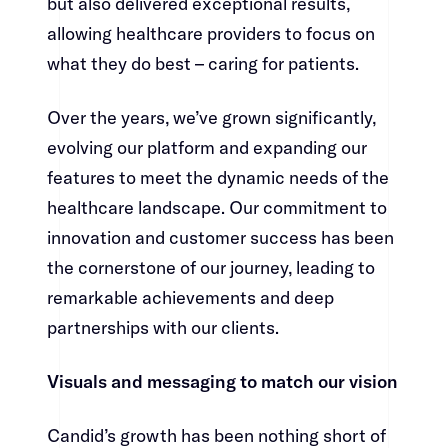
but also delivered exceptional results,
allowing healthcare providers to focus on
what they do best – caring for patients.​​​​‌ ‍ ​‍​‍‌‍ ‌ ​‍‌‍‍‌‌‍‌ ‌‍‍‌‌‍ ‍​‍​‍​ ‍‍​‍​‍‌ ​ ‌‍​‌‌‍ ‍‌‍‍‌‌ ‌​‌ ‍‌​‍ ‍‌‍‍‌‌‍ ​‍​‍​‍ ​​‍​‍‌‍‍​‌ ​‍‌‍‌‌‌‍‌‍​‍​‍​ ‍‍​‍​‍‌‍‍​‌ ‌​‌ ‌​‌ ​​​ ‍‍​‍ ​‍ ‌‍ ​‌‍ ‌‍​ ‌‍​‌‌‍ ​‌‍‍​‌‍ ‌ ​ ‌ ‌​​ ‍‍​ ​ ​ ​ ​ ​ ​ ​ ​‍ ‌‍‍‌‌‍ ‍‌ ‌​‌‍‌‌‌‍ ‍‌ ‌​​‍ ‌‍‌‌‌‍‌​‌‍‍‌‌ ‌​​‍ ‌‍ ‌‌‍ ‌‍‌​‌‍‌‌​ ‌‌ ​​‌ ​‍‌‍‌‌‌ ​ ‌‍‌‌‌‍ ‍‌ ‌​‌‍​‌‌ ‌​‌‍‍‌‌‍ ‌‍ ‍​ ‍ ‌‍‍‌‌‍‌​​ ‌​ ‌‍‌‍‌‍​ ‍​​ ​​​ ​‌‌‍‌‍​ ​‌‌‍​ ​‍ ‌‌‍​ ​ ‌‌‌‍​‌​ ​ ​‍ ‌​ ‌​​ ​​​ ‌‍​ ​​​‍ ‌​ ‍‌​ ‌‌‌‍​‌​ ​​​‍ ‌​ ‌‍​ ‌​​ ‌​​ ‌‌‌‍​‍​ ​‍​ ‌ ‌‍​‌​ ​‌​ ​‍​ ​‍‌‍​‌​ ‍ ‌ ‌​‌ ‍‌‌ ​​‌‍‌‌​ ‌‌‍​‍‌‍ ​‌‍ ‌‍‌ ‌‌​​‌‍ ‌ ​ ‌ ‌​​ ‍ ‌ ​​‌‍​‌‌ ‌​‌‍‍​​ ‌‌‍​ ‌‍ ‌‍ ‍‌ ‌​‌‍‌‌‌‍ ‍‌ ‌​​‍‌‌​ ‌‌‌​​‍‌‌ ‌‍‍ ‌‍‌‌‌ ‍‌​‍‌‌​ ​ ‌​‌​​‍‌‌​ ​ ‌​‌​​‍‌‌​ ​‍​ ​‍‌‍‌​‌‍​ ​ ‌‍​ ‍​‌‍‌‌​ ‍‌‌‍‌‌​ ​ ​ ‌ ​ ‌‍​ ​ ​ ​ ​‍‌‌​ ​‍​ ​‍​‍‌‌​ ‌‌‌​‌​​‍ ‍‌‍​ ‌‍‍​‌‍‍‌‌‍ ​‌‍‌​‌ ​‍‌‍‌‌‌‍ ‍​‍‌‌​ ‌‌‌​​‍‌‌ ‌‍‍ ‌‍‌‌‌ ‍‌​‍‌‌​ ​ ‌​‌​​‍‌‌​ ​ ‌​‌​​‍‌‌​ ​‍​ ​‍‌‍‌‍​ ‌​​ ​‌​ ‌ ​ ​‍​ ‌ ​ ‌ ​ ‌‌​ ‍‌‌‍‌‌‌‍‌‌‌‍‌​​‍‌‌​ ​‍​ ​‍​‍‌‌​ ‌‌‌​‌​​‍ ‍‌ ‌​‌‍‌‌‌ ‍​‌ ‌​​ ‌‍​‍‌‍​‌‌ ​ ‌‍‌‌‌‌‌‌‌ ​‍‌‍ ​​ ‌‌‍‍​‌ ‌​‌ ‌​‌ ​​​‍‌‌​ ​ ‌​​‌​‍‌‌​ ​‍‌​‌‍​‍‌‌​ ​‍‌​‌‍‌‍ ​‌‍ ‌‍​ ‌‍​‌‌‍ ​‌‍‍​‌‍ ‌ ​ ‌ ‌​​‍‌‌​ ​ ‌​​‌​ ​ ​ ​ ​ ​ ​ ​ ​‍‌‍‌‍‍‌‌‍‌​​ ‌​ ‌‍‌‍‌‍​ ‍​​ ​​​ ​‌‌‍‌‍​ ​‌‌‍​ ​‍ ‌‌‍​ ​ ‌‌‌‍​‌​ ​ ​‍ ‌​ ‌​​ ​​​ ‌‍​ ​​​‍ ‌​ ‍‌​ ‌‌‌‍​‌​ ​​​‍ ‌​ ‌‍​ ‌​​ ‌​​ ‌‌‌‍​‍​ ​‍​ ‌ ‌‍​‌​ ​‌​ ​‍​ ​‍‌‍​‌​‍‌‍‌ ‌​‌ ‍‌‌ ​​‌‍‌‌​ ‌‌‍​‍‌‍ ​‌‍ ‌‍‌ ‌‌​​‌‍ ‌ ​ ‌ ‌​​‍‌‍‌ ​​‌‍​‌‌ ‌​‌‍‍​​ ‌‌‍​ ‌‍ ‌‍ ‍‌ ‌​‌‍‌‌‌‍ ‍‌ ‌​​‍‌‌​ ‌‌‌​​‍‌‌ ‌‍‍ ‌‍‌‌‌ ‍‌​‍‌‌​ ​ ‌​‌​​‍‌‌​ ​ ‌​‌​​‍‌‌​ ​‍​ ​‍‌‍‌​‌‍​ ​ ‌‍​ ‍​‌‍‌‌​ ‍‌‌‍‌‌​ ​ ​ ‌ ​ ‌‍​ ​ ​ ​ ​‍‌‌​ ​‍​ ​‍​‍‌‌​ ‌‌‌​‌​​‍ ‍‌‍​ ‌‍‍​‌‍‍‌‌‍ ​‌‍‌​‌ ​‍‌‍‌‌‌‍ ‍​‍‌‌​ ‌‌‌​​‍‌‌ ‌‍‍ ‌‍‌‌‌ ‍‌​‍‌‌​ ​ ‌​‌​​‍‌‌​ ​ ‌​‌​​‍‌‌​ ​‍​ ​‍‌‍‌‍​ ‌​​ ​‌​ ‌ ​ ​‍​ ‌ ​ ‌ ​ ‌‌​ ‍‌‌‍‌‌‌‍‌‌‌‍‌​​‍‌‌​ ​‍​ ​‍​‍‌‌​ ‌‌‌​‌​​‍ ‍‌ ‌​‌‍‌‌‌ ‍​‌ ‌​​‍‌‍‌ ​​‌‍‌‌‌ ​‍‌ ​ ‌ ​​‌‍‌‌‌‍​ ‌ ‌​‌‍‍‌‌ ‌‍‌‍‌‌​ ‌‌ ​​‌ ‌‌‌‍​‍‌‍ ​‌‍‍‌‌ ​ ‌‍‍​‌‍‌‌‌‍‌​​‍​‍‌ ‌
Over the years, we’ve grown significantly,
evolving our platform and expanding our
features to meet the dynamic needs of the
healthcare landscape. Our commitment to
innovation and customer success has been
the cornerstone of our journey, leading to
remarkable achievements and deep
partnerships with our clients.​​​​‌ ‍ ​‍​‍‌‍ ‌ ​‍‌‍‍‌‌‍‌ ‌‍‍‌‌‍ ‍​‍​‍​ ‍‍​‍​‍‌ ​ ‌‍​‌‌‍ ‍‌‍‍‌‌ ‌​‌ ‍‌​‍ ‍‌‍‍‌‌‍ ​‍​‍​‍ ​​‍​‍‌‍‍​‌ ​‍‌‍‌‌‌‍‌‍​‍​‍​ ‍‍​‍​‍‌‍‍​‌ ‌​‌ ‌​‌ ​​​ ‍‍​‍ ​‍ ‌‍ ​‌‍ ‌‍​ ‌‍​‌‌‍ ​‌‍‍​‌‍ ‌ ​ ‌ ‌​​ ‍‍​ ​ ​ ​ ​ ​ ​ ​ ​‍ ‌‍‍‌‌‍ ‍‌ ‌​‌‍‌‌‌‍ ‍‌ ‌​​‍ ‌‍‌‌‌‍‌​‌‍‍‌‌ ‌​​‍ ‌‍ ‌‌‍ ‌‍‌​‌‍‌‌​ ‌‌ ​​‌ ​‍‌‍‌‌‌ ​ ‌‍‌‌‌‍ ‍‌ ‌​‌‍​‌‌ ‌​‌‍‍‌‌‍ ‌‍ ‍​ ‍ ‌‍‍‌‌‍‌​​ ‌​ ‌‍‌‍‌‍​ ‍​​ ​​​ ​‌‌‍‌‍​ ​‌‌‍​ ​‍ ‌‌‍​ ​ ‌‌‌‍​‌​ ​ ​‍ ‌​ ‌​​ ​​​ ‌‍​ ​​​‍ ‌​ ‍‌​ ‌‌‌‍​‌​ ​​​‍ ‌​ ‌‍​ ‌​​ ‌​​ ‌‌‌‍​‍​ ​‍​ ‌ ‌‍​‌​ ​‌​ ​‍​ ​‍‌‍​‌​ ‍ ‌ ‌​‌ ‍‌‌ ​​‌‍‌‌​ ‌‌‍​‍‌‍ ​‌‍ ‌‍‌ ‌‌​​‌‍ ‌ ​ ‌ ‌​​ ‍ ‌ ​​‌‍​‌‌ ‌​‌‍‍​​ ‌‌‍​ ‌‍ ‌‍ ‍‌ ‌​‌‍‌‌‌‍ ‍‌ ‌​​‍‌‌​ ‌‌‌​​‍‌‌ ‌‍‍ ‌‍‌‌‌ ‍‌​‍‌‌​ ​ ‌​‌​​‍‌‌​ ​ ‌​‌​​‍‌‌​ ​‍​ ​‍‌‍​ ​ ‌‌​ ‌‌‌‍​‌‌‍‌‍​ ‌‍‌‍‌​‌‍​ ​ ​‍‌‍​ ‌‍​ ​ ‍​​‍‌‌​ ​‍​ ​‍​‍‌‌​ ‌‌‌​‌​​‍ ‍‌‍​ ‌‍‍​‌‍‍‌‌‍ ​‌‍‌​‌ ​‍‌‍‌‌‌‍ ‍​‍‌‌​ ‌‌‌​​‍‌‌ ‌‍‍ ‌‍‌‌‌ ‍‌​‍‌‌​ ​ ‌​‌​​‍‌‌​ ​ ‌​‌​​‍‌‌​ ​‍​ ​‍​ ​​​ ​‍‌‍‌​​ ‍‌​ ​​​ ‌‌​ ​​‌‍‌​‌‍‌​​ ​‍​ ‌‌​ ‍​​‍‌‌​ ​‍​ ​‍​‍‌‌​ ‌‌‌​‌​​‍ ‍‌ ‌​‌‍‌‌‌ ‍​‌ ‌​​ ‌‍​‍‌‍​‌‌ ​ ‌‍‌‌‌‌‌‌‌ ​‍‌‍ ​​ ‌‌‍‍​‌ ‌​‌ ‌​‌ ​​​‍‌‌​ ​ ‌​​‌​‍‌‌​ ​‍‌​‌‍​‍‌‌​ ​‍‌​‌‍‌‍ ​‌‍ ‌‍​ ‌‍​‌‌‍ ​‌‍‍​‌‍ ‌ ​ ‌ ‌​​‍‌‌​ ​ ‌​​‌​ ​ ​ ​ ​ ​ ​ ​ ​‍‌‍‌‍‍‌‌‍‌​​ ‌​ ‌‍‌‍‌‍​ ‍​​ ​​​ ​‌‌‍‌‍​ ​‌‌‍​ ​‍ ‌‌‍​ ​ ‌‌‌‍​‌​ ​ ​‍ ‌​ ‌​​ ​​​ ‌‍​ ​​​‍ ‌​ ‍‌​ ‌‌‌‍​‌​ ​​​‍ ‌​ ‌‍​ ‌​​ ‌​​ ‌‌‌‍​‍​ ​‍​ ‌ ‌‍​‌​ ​‌​ ​‍​ ​‍‌‍​‌​‍‌‍‌ ‌​‌ ‍‌‌ ​​‌‍‌‌​ ‌‌‍​‍‌‍ ​‌‍ ‌‍‌ ‌‌​​‌‍ ‌ ​ ‌ ‌​​‍‌‍‌ ​​‌‍​‌‌ ‌​‌‍‍​​ ‌‌‍​ ‌‍ ‌‍ ‍‌ ‌​‌‍‌‌‌‍ ‍‌ ‌​​‍‌‌​ ‌‌‌​​‍‌‌ ‌‍‍ ‌‍‌‌‌ ‍‌​‍‌‌​ ​ ‌​‌​​‍‌‌​ ​ ‌​‌​​‍‌‌​ ​‍​ ​‍‌‍​ ​ ‌‌​ ‌‌‌‍​‌‌‍‌‍​ ‌‍‌‍‌​‌‍​ ​ ​‍‌‍​ ‌‍​ ​ ‍​​‍‌‌​ ​‍​ ​‍​‍‌‌​ ‌‌‌​‌​​‍ ‍‌‍​ ‌‍‍​‌‍‍‌‌‍ ​‌‍‌​‌ ​‍‌‍‌‌‌‍ ‍​‍‌‌​ ‌‌‌​​‍‌‌ ‌‍‍ ‌‍‌‌‌ ‍‌​‍‌‌​ ​ ‌​‌​​‍‌‌​ ​ ‌​‌​​‍‌‌​ ​‍​ ​‍​ ​​​ ​‍‌‍‌​​ ‍‌​ ​​​ ‌‌​ ​​‌‍‌​‌‍‌​​ ​‍​ ‌‌​ ‍​​‍‌‌​ ​‍​ ​‍​‍‌‌​ ‌‌‌​‌​​‍ ‍‌ ‌​‌‍‌‌‌ ‍​‌ ‌​​‍‌‍‌ ​​‌‍‌‌‌ ​‍‌ ​ ‌ ​​‌‍‌‌‌‍​ ‌ ‌​‌‍‍‌‌ ‌‍‌‍‌‌​ ‌‌ ​​‌ ‌‌‌‍​‍‌‍ ​‌‍‍‌‌ ​ ‌‍‍​‌‍‌‌‌‍‌​​‍​‍‌ ‌
Visuals and messaging to match our vision​​​​‌ ‍ ​‍​‍‌‍ ‌ ​‍‌‍‍‌‌‍‌ ‌‍‍‌‌‍ ‍​‍​‍​ ‍‍​‍​‍‌ ​ ‌‍​‌‌‍ ‍‌‍‍‌‌ ‌​‌ ‍‌​‍ ‍‌‍‍‌‌‍ ​‍​‍​‍ ​​‍​‍‌‍‍​‌ ​‍‌‍‌‌‌‍‌‍​‍​‍​ ‍‍​‍​‍‌‍‍​‌ ‌​‌ ‌​‌ ​​​ ‍‍​‍ ​‍ ‌‍ ​‌‍ ‌‍​ ‌‍​‌‌‍ ​‌‍‍​‌‍ ‌ ​ ‌ ‌​​ ‍‍​ ​ ​ ​ ​ ​ ​ ​ ​‍ ‌‍‍‌‌‍ ‍‌ ‌​‌‍‌‌‌‍ ‍‌ ‌​​‍ ‌‍‌‌‌‍‌​‌‍‍‌‌ ‌​​‍ ‌‍ ‌‌‍ ‌‍‌​‌‍‌‌​ ‌‌ ​​‌ ​‍‌‍‌‌‌ ​ ‌‍‌‌‌‍ ‍‌ ‌​‌‍​‌‌ ‌​‌‍‍‌‌‍ ‌‍ ‍​ ‍ ‌‍‍‌‌‍‌​​ ‌​ ‌‍‌‍‌‍​ ‍​​ ​​​ ​‌‌‍‌‍​ ​‌‌‍​ ​‍ ‌‌‍​ ​ ‌‌‌‍​‌​ ​ ​‍ ‌​ ‌​​ ​​​ ‌‍​ ​​​‍ ‌​ ‍‌​ ‌‌‌‍​‌​ ​​​‍ ‌​ ‌‍​ ‌​​ ‌​​ ‌‌‌‍​‍​ ​‍​ ‌ ‌‍​‌​ ​‌​ ​‍​ ​‍‌‍​‌​ ‍ ‌ ‌​‌ ‍‌‌ ​​‌‍‌‌​ ‌‌‍​‍‌‍ ​‌‍ ‌‍‌ ‌‌​​‌‍ ‌ ​ ‌ ‌​​ ‍ ‌ ​​‌‍​‌‌ ‌​‌‍‍​​ ‌‌‍​ ‌‍ ‌‍ ‍‌ ‌​‌‍‌‌‌‍ ‍‌ ‌​​‍‌‌​ ‌‌‌​​‍‌‌ ‌‍‍ ‌‍‌‌‌ ‍‌​‍‌‌​ ​ ‌​‌​​‍‌‌​ ​ ‌​‌​​‍‌‌​ ​‍​ ​‍​ ​​​ ​‍​ ‍‌​ ‌​‌‍​ ​ ‍​​ ‌ ‌‍​‌​ ‌ ​ ​‍‌‍‌​​ ‍​​‍‌‌​ ​‍​ ​‍​‍‌‌​ ‌‌‌​‌​​‍ ‍‌‍​ ‌‍‍​‌‍‍‌‌‍ ​‌‍‌​‌ ​‍‌‍‌‌‌‍ ‍​‍‌‌​ ‌‌‌​​‍‌‌ ‌‍‍ ‌‍‌‌‌ ‍‌​‍‌‌​ ​ ‌​‌​​‍‌‌​ ​ ‌​‌​​‍‌‌​ ​‍​ ​‍​ ​​​ ‌ ‌‍‌​‌‍‌​​ ‍‌​ ‌‍​ ‍​‌‍​‍​ ‌​​ ‌​​ ​‍​ ‌‍​‍‌‌​ ​‍​ ​‍​‍‌‌​ ‌‌‌​‌​​‍ ‍‌ ‌​‌‍‌‌‌ ‍​‌ ‌​​ ‌‍​‍‌‍​‌‌ ​ ‌‍‌‌‌‌‌‌‌ ​‍‌‍ ​​ ‌‌‍‍​‌ ‌​‌ ‌​‌ ​​​‍‌‌​ ​ ‌​​‌​‍‌‌​ ​‍‌​‌‍​‍‌‌​ ​‍‌​‌‍‌‍ ​‌‍ ‌‍​ ‌‍​‌‌‍ ​‌‍‍​‌‍ ‌ ​ ‌ ‌​​‍‌‌​ ​ ‌​​‌​ ​ ​ ​ ​ ​ ​ ​ ​‍‌‍‌‍‍‌‌‍‌​​ ‌​ ‌‍‌‍‌‍​ ‍​​ ​​​ ​‌‌‍‌‍​ ​‌‌‍​ ​‍ ‌‌‍​ ​ ‌‌‌‍​‌​ ​ ​‍ ‌​ ‌​​ ​​​ ‌‍​ ​​​‍ ‌​ ‍‌​ ‌‌‌‍​‌​ ​​​‍ ‌​ ‌‍​ ‌​​ ‌​​ ‌‌‌‍​‍​ ​‍​ ‌ ‌‍​‌​ ​‌​ ​‍​ ​‍‌‍​‌​‍‌‍‌ ‌​‌ ‍‌‌ ​​‌‍‌‌​ ‌‌‍​‍‌‍ ​‌‍ ‌‍‌ ‌‌​​‌‍ ‌ ​ ‌ ‌​​‍‌‍‌ ​​‌‍​‌‌ ‌​‌‍‍​​ ‌‌‍​ ‌‍ ‌‍ ‍‌ ‌​‌‍‌‌‌‍ ‍‌ ‌​​‍‌‌​ ‌‌‌​​‍‌‌ ‌‍‍ ‌‍‌‌‌ ‍‌​‍‌‌​ ​ ‌​‌​​‍‌‌​ ​ ‌​‌​​‍‌‌​ ​‍​ ​‍​ ​​​ ​‍​ ‍‌​ ‌​‌‍​ ​ ‍​​ ‌ ‌‍​‌​ ‌ ​ ​‍‌‍‌​​ ‍​​‍‌‌​ ​‍​ ​‍​‍‌‌​ ‌‌‌​‌​​‍ ‍‌‍​ ‌‍‍​‌‍‍‌‌‍ ​‌‍‌​‌ ​‍‌‍‌‌‌‍ ‍​‍‌‌​ ‌‌‌​​‍‌‌ ‌‍‍ ‌‍‌‌‌ ‍‌​‍‌‌​ ​ ‌​‌​​‍‌‌​ ​ ‌​‌​​‍‌‌​ ​‍​ ​‍​ ​​​ ‌ ‌‍‌​‌‍‌​​ ‍‌​ ‌‍​ ‍​‌‍​‍​ ‌​​ ‌​​ ​‍​ ‌‍​‍‌‌​ ​‍​ ​‍​‍‌‌​ ‌‌‌​‌​​‍ ‍‌ ‌​‌‍‌‌‌ ‍​‌ ‌​​‍‌‍‌ ​​‌‍‌‌‌ ​‍‌ ​ ‌ ​​‌‍‌‌‌‍​ ‌ ‌​‌‍‍‌‌ ‌‍‌‍‌‌​ ‌‌ ​​‌ ‌‌‌‍​‍‌‍ ​‌‍‍‌‌ ​ ‌‍‍​‌‍‌‌‌‍‌​​‍​‍‌ ‌
Candid’s growth has been nothing short of