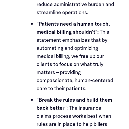
reduce administrative burden and
streamline operations.​​​​‌ ‍ ​‍​‍‌‍ ‌ ​‍‌‍‍‌‌‍‌ ‌‍‍‌‌‍ ‍​‍​‍​ ‍‍​‍​‍‌ ​ ‌‍​‌‌‍ ‍‌‍‍‌‌ ‌​‌ ‍‌​‍ ‍‌‍‍‌‌‍ ​‍​‍​‍ ​​‍​‍‌‍‍​‌ ​‍‌‍‌‌‌‍‌‍​‍​‍​ ‍‍​‍​‍‌‍‍​‌ ‌​‌ ‌​‌ ​​​ ‍‍​‍ ​‍ ‌‍ ​‌‍ ‌‍​ ‌‍​‌‌‍ ​‌‍‍​‌‍ ‌ ​ ‌ ‌​​ ‍‍​ ​ ​ ​ ​ ​ ​ ​ ​‍ ‌‍‍‌‌‍ ‍‌ ‌​‌‍‌‌‌‍ ‍‌ ‌​​‍ ‌‍‌‌‌‍‌​‌‍‍‌‌ ‌​​‍ ‌‍ ‌‌‍ ‌‍‌​‌‍‌‌​ ‌‌ ​​‌ ​‍‌‍‌‌‌ ​ ‌‍‌‌‌‍ ‍‌ ‌​‌‍​‌‌ ‌​‌‍‍‌‌‍ ‌‍ ‍​ ‍ ‌‍‍‌‌‍‌​​ ‌​ ‌‍‌‍‌‍​ ‍​​ ​​​ ​‌‌‍‌‍​ ​‌‌‍​ ​‍ ‌‌‍​ ​ ‌‌‌‍​‌​ ​ ​‍ ‌​ ‌​​ ​​​ ‌‍​ ​​​‍ ‌​ ‍‌​ ‌‌‌‍​‌​ ​​​‍ ‌​ ‌‍​ ‌​​ ‌​​ ‌‌‌‍​‍​ ​‍​ ‌ ‌‍​‌​ ​‌​ ​‍​ ​‍‌‍​‌​ ‍ ‌ ‌​‌ ‍‌‌ ​​‌‍‌‌​ ‌‌‍​‍‌‍ ​‌‍ ‌‍‌ ‌‌​​‌‍ ‌ ​ ‌ ‌​​ ‍ ‌ ​​‌‍​‌‌ ‌​‌‍‍​​ ‌‌‍​ ‌‍ ‌‍ ‍‌ ‌​‌‍‌‌‌‍ ‍‌ ‌​​‍‌‌​ ‌‌‌​​‍‌‌ ‌‍‍ ‌‍‌‌‌ ‍‌​‍‌‌​ ​ ‌​‌​​‍‌‌​ ​ ‌​‌​​‍‌‌​ ​‍​ ​‍​ ​‌‌‍​‌​ ‌​​ ‌​​ ​ ​ ‍​‌‍​ ‌‍‌‍​ ​ ​ ‌‍‌‍​ ​ ‌‍​‍‌‌​ ​‍​ ​‍​‍‌‌​ ‌‌‌​‌​​‍ ‍‌‍​ ‌‍‍​‌‍‍‌‌‍ ​‌‍‌​‌ ​‍‌‍‌‌‌‍ ‍​‍‌‌​ ‌‌‌​​‍‌‌ ‌‍‍ ‌‍‌‌‌ ‍‌​‍‌‌​ ​ ‌​‌​​‍‌‌​ ​ ‌​‌​​‍‌‌​ ​‍​ ​‍​ ‍​​ ‌ ‌‍​‍‌‍​ ​ ​‍‌‍​ ​ ​​​ ‌ ​ ​‍​ ‌‍​ ​​‌‍‌‍​‍‌‌​ ​‍​ ​‍​‍‌‌​ ‌‌‌​‌​​‍ ‍‌ ‌​‌‍‌‌‌ ‍​‌ ‌​​ ‌‍​‍‌‍​‌‌ ​ ‌‍‌‌‌‌‌‌‌ ​‍‌‍ ​​ ‌‌‍‍​‌ ‌​‌ ‌​‌ ​​​‍‌‌​ ​ ‌​​‌​‍‌‌​ ​‍‌​‌‍​‍‌‌​ ​‍‌​‌‍‌‍ ​‌‍ ‌‍​ ‌‍​‌‌‍ ​‌‍‍​‌‍ ‌ ​ ‌ ‌​​‍‌‌​ ​ ‌​​‌​ ​ ​ ​ ​ ​ ​ ​ ​‍‌‍‌‍‍‌‌‍‌​​ ‌​ ‌‍‌‍‌‍​ ‍​​ ​​​ ​‌‌‍‌‍​ ​‌‌‍​ ​‍ ‌‌‍​ ​ ‌‌‌‍​‌​ ​ ​‍ ‌​ ‌​​ ​​​ ‌‍​ ​​​‍ ‌​ ‍‌​ ‌‌‌‍​‌​ ​​​‍ ‌​ ‌‍​ ‌​​ ‌​​ ‌‌‌‍​‍​ ​‍​ ‌ ‌‍​‌​ ​‌​ ​‍​ ​‍‌‍​‌​‍‌‍‌ ‌​‌ ‍‌‌ ​​‌‍‌‌​ ‌‌‍​‍‌‍ ​‌‍ ‌‍‌ ‌‌​​‌‍ ‌ ​ ‌ ‌​​‍‌‍‌ ​​‌‍​‌‌ ‌​‌‍‍​​ ‌‌‍​ ‌‍ ‌‍ ‍‌ ‌​‌‍‌‌‌‍ ‍‌ ‌​​‍‌‌​ ‌‌‌​​‍‌‌ ‌‍‍ ‌‍‌‌‌ ‍‌​‍‌‌​ ​ ‌​‌​​‍‌‌​ ​ ‌​‌​​‍‌‌​ ​‍​ ​‍​ ​‌‌‍​‌​ ‌​​ ‌​​ ​ ​ ‍​‌‍​ ‌‍‌‍​ ​ ​ ‌‍‌‍​ ​ ‌‍​‍‌‌​ ​‍​ ​‍​‍‌‌​ ‌‌‌​‌​​‍ ‍‌‍​ ‌‍‍​‌‍‍‌‌‍ ​‌‍‌​‌ ​‍‌‍‌‌‌‍ ‍​‍‌‌​ ‌‌‌​​‍‌‌ ‌‍‍ ‌‍‌‌‌ ‍‌​‍‌‌​ ​ ‌​‌​​‍‌‌​ ​ ‌​‌​​‍‌‌​ ​‍​ ​‍​ ‍​​ ‌ ‌‍​‍‌‍​ ​ ​‍‌‍​ ​ ​​​ ‌ ​ ​‍​ ‌‍​ ​​‌‍‌‍​‍‌‌​ ​‍​ ​‍​‍‌‌​ ‌‌‌​‌​​‍ ‍‌ ‌​‌‍‌‌‌ ‍​‌ ‌​​‍‌‍‌ ​​‌‍‌‌‌ ​‍‌ ​ ‌ ​​‌‍‌‌‌‍​ ‌ ‌​‌‍‍‌‌ ‌‍‌‍‌‌​ ‌‌ ​​‌ ‌‌‌‍​‍‌‍ ​‌‍‍‌‌ ​ ‌‍‍​‌‍‌‌‌‍‌​​‍​‍‌ ‌
"Patients need a human touch,
medical billing shouldn’t":​​​​‌ ‍ ​‍​‍‌‍ ‌ ​‍‌‍‍‌‌‍‌ ‌‍‍‌‌‍ ‍​‍​‍​ ‍‍​‍​‍‌ ​ ‌‍​‌‌‍ ‍‌‍‍‌‌ ‌​‌ ‍‌​‍ ‍‌‍‍‌‌‍ ​‍​‍​‍ ​​‍​‍‌‍‍​‌ ​‍‌‍‌‌‌‍‌‍​‍​‍​ ‍‍​‍​‍‌‍‍​‌ ‌​‌ ‌​‌ ​​​ ‍‍​‍ ​‍ ‌‍ ​‌‍ ‌‍​ ‌‍​‌‌‍ ​‌‍‍​‌‍ ‌ ​ ‌ ‌​​ ‍‍​ ​ ​ ​ ​ ​ ​ ​ ​‍ ‌‍‍‌‌‍ ‍‌ ‌​‌‍‌‌‌‍ ‍‌ ‌​​‍ ‌‍‌‌‌‍‌​‌‍‍‌‌ ‌​​‍ ‌‍ ‌‌‍ ‌‍‌​‌‍‌‌​ ‌‌ ​​‌ ​‍‌‍‌‌‌ ​ ‌‍‌‌‌‍ ‍‌ ‌​‌‍​‌‌ ‌​‌‍‍‌‌‍ ‌‍ ‍​ ‍ ‌‍‍‌‌‍‌​​ ‌​ ‌‍‌‍‌‍​ ‍​​ ​​​ ​‌‌‍‌‍​ ​‌‌‍​ ​‍ ‌‌‍​ ​ ‌‌‌‍​‌​ ​ ​‍ ‌​ ‌​​ ​​​ ‌‍​ ​​​‍ ‌​ ‍‌​ ‌‌‌‍​‌​ ​​​‍ ‌​ ‌‍​ ‌​​ ‌​​ ‌‌‌‍​‍​ ​‍​ ‌ ‌‍​‌​ ​‌​ ​‍​ ​‍‌‍​‌​ ‍ ‌ ‌​‌ ‍‌‌ ​​‌‍‌‌​ ‌‌‍​‍‌‍ ​‌‍ ‌‍‌ ‌‌​​‌‍ ‌ ​ ‌ ‌​​ ‍ ‌ ​​‌‍​‌‌ ‌​‌‍‍​​ ‌‌‍​ ‌‍ ‌‍ ‍‌ ‌​‌‍‌‌‌‍ ‍‌ ‌​​‍‌‌​ ‌‌‌​​‍‌‌ ‌‍‍ ‌‍‌‌‌ ‍‌​‍‌‌​ ​ ‌​‌​​‍‌‌​ ​ ‌​‌​​‍‌‌​ ​‍​ ​‍‌‍​‍‌‍‌‌​ ​‌​ ​ ‌‍‌‌‌‍‌​​ ‌ ​ ​ ‌‍‌‍​ ‌‌‌‍‌‍​ ‌ ​‍‌‌​ ​‍​ ​‍​‍‌‌​ ‌‌‌​‌​​‍ ‍‌‍​ ‌‍‍​‌‍‍‌‌‍ ​‌‍‌​‌ ​‍‌‍‌‌‌‍ ‍​‍‌‌​ ‌‌‌​​‍‌‌ ‌‍‍ ‌‍‌‌‌ ‍‌​‍‌‌​ ​ ‌​‌​​‍‌‌​ ​ ‌​‌​​‍‌‌​ ​‍​ ​‍‌‍‌‍‌‍‌​‌‍​‍‌‍​‌​ ‌‍‌‍‌​‌‍‌‌‌‍​‍​ ‌‍​ ‌‍​ ​‌​ ​‍​‍‌‌​ ​‍​ ​‍​‍‌‌​ ‌‌‌​‌​​‍ ‍‌ ‌​‌‍‌‌‌ ‍​‌ ‌​​ ‌‍​‍‌‍​‌‌ ​ ‌‍‌‌‌‌‌‌‌ ​‍‌‍ ​​ ‌‌‍‍​‌ ‌​‌ ‌​‌ ​​​‍‌‌​ ​ ‌​​‌​‍‌‌​ ​‍‌​‌‍​‍‌‌​ ​‍‌​‌‍‌‍ ​‌‍ ‌‍​ ‌‍​‌‌‍ ​‌‍‍​‌‍ ‌ ​ ‌ ‌​​‍‌‌​ ​ ‌​​‌​ ​ ​ ​ ​ ​ ​ ​ ​‍‌‍‌‍‍‌‌‍‌​​ ‌​ ‌‍‌‍‌‍​ ‍​​ ​​​ ​‌‌‍‌‍​ ​‌‌‍​ ​‍ ‌‌‍​ ​ ‌‌‌‍​‌​ ​ ​‍ ‌​ ‌​​ ​​​ ‌‍​ ​​​‍ ‌​ ‍‌​ ‌‌‌‍​‌​ ​​​‍ ‌​ ‌‍​ ‌​​ ‌​​ ‌‌‌‍​‍​ ​‍​ ‌ ‌‍​‌​ ​‌​ ​‍​ ​‍‌‍​‌​‍‌‍‌ ‌​‌ ‍‌‌ ​​‌‍‌‌​ ‌‌‍​‍‌‍ ​‌‍ ‌‍‌ ‌‌​​‌‍ ‌ ​ ‌ ‌​​‍‌‍‌ ​​‌‍​‌‌ ‌​‌‍‍​​ ‌‌‍​ ‌‍ ‌‍ ‍‌ ‌​‌‍‌‌‌‍ ‍‌ ‌​​‍‌‌​ ‌‌‌​​‍‌‌ ‌‍‍ ‌‍‌‌‌ ‍‌​‍‌‌​ ​ ‌​‌​​‍‌‌​ ​ ‌​‌​​‍‌‌​ ​‍​ ​‍‌‍​‍‌‍‌‌​ ​‌​ ​ ‌‍‌‌‌‍‌​​ ‌ ​ ​ ‌‍‌‍​ ‌‌‌‍‌‍​ ‌ ​‍‌‌​ ​‍​ ​‍​‍‌‌​ ‌‌‌​‌​​‍ ‍‌‍​ ‌‍‍​‌‍‍‌‌‍ ​‌‍‌​‌ ​‍‌‍‌‌‌‍ ‍​‍‌‌​ ‌‌‌​​‍‌‌ ‌‍‍ ‌‍‌‌‌ ‍‌​‍‌‌​ ​ ‌​‌​​‍‌‌​ ​ ‌​‌​​‍‌‌​ ​‍​ ​‍‌‍‌‍‌‍‌​‌‍​‍‌‍​‌​ ‌‍‌‍‌​‌‍‌‌‌‍​‍​ ‌‍​ ‌‍​ ​‌​ ​‍​‍‌‌​ ​‍​ ​‍​‍‌‌​ ‌‌‌​‌​​‍ ‍‌ ‌​‌‍‌‌‌ ‍​‌ ‌​​‍‌‍‌ ​​‌‍‌‌‌ ​‍‌ ​ ‌ ​​‌‍‌‌‌‍​ ‌ ‌​‌‍‍‌‌ ‌‍‌‍‌‌​ ‌‌ ​​‌ ‌‌‌‍​‍‌‍ ​‌‍‍‌‌ ​ ‌‍‍​‌‍‌‌‌‍‌​​‍​‍‌ ‌
This
statement emphasizes that by
automating and optimizing
medical billing, we free up our
clients to focus on what truly
matters – providing
compassionate, human-centered
care to their patients.​​​​‌ ‍ ​‍​‍‌‍ ‌ ​‍‌‍‍‌‌‍‌ ‌‍‍‌‌‍ ‍​‍​‍​ ‍‍​‍​‍‌ ​ ‌‍​‌‌‍ ‍‌‍‍‌‌ ‌​‌ ‍‌​‍ ‍‌‍‍‌‌‍ ​‍​‍​‍ ​​‍​‍‌‍‍​‌ ​‍‌‍‌‌‌‍‌‍​‍​‍​ ‍‍​‍​‍‌‍‍​‌ ‌​‌ ‌​‌ ​​​ ‍‍​‍ ​‍ ‌‍ ​‌‍ ‌‍​ ‌‍​‌‌‍ ​‌‍‍​‌‍ ‌ ​ ‌ ‌​​ ‍‍​ ​ ​ ​ ​ ​ ​ ​ ​‍ ‌‍‍‌‌‍ ‍‌ ‌​‌‍‌‌‌‍ ‍‌ ‌​​‍ ‌‍‌‌‌‍‌​‌‍‍‌‌ ‌​​‍ ‌‍ ‌‌‍ ‌‍‌​‌‍‌‌​ ‌‌ ​​‌ ​‍‌‍‌‌‌ ​ ‌‍‌‌‌‍ ‍‌ ‌​‌‍​‌‌ ‌​‌‍‍‌‌‍ ‌‍ ‍​ ‍ ‌‍‍‌‌‍‌​​ ‌​ ‌‍‌‍‌‍​ ‍​​ ​​​ ​‌‌‍‌‍​ ​‌‌‍​ ​‍ ‌‌‍​ ​ ‌‌‌‍​‌​ ​ ​‍ ‌​ ‌​​ ​​​ ‌‍​ ​​​‍ ‌​ ‍‌​ ‌‌‌‍​‌​ ​​​‍ ‌​ ‌‍​ ‌​​ ‌​​ ‌‌‌‍​‍​ ​‍​ ‌ ‌‍​‌​ ​‌​ ​‍​ ​‍‌‍​‌​ ‍ ‌ ‌​‌ ‍‌‌ ​​‌‍‌‌​ ‌‌‍​‍‌‍ ​‌‍ ‌‍‌ ‌‌​​‌‍ ‌ ​ ‌ ‌​​ ‍ ‌ ​​‌‍​‌‌ ‌​‌‍‍​​ ‌‌‍​ ‌‍ ‌‍ ‍‌ ‌​‌‍‌‌‌‍ ‍‌ ‌​​‍‌‌​ ‌‌‌​​‍‌‌ ‌‍‍ ‌‍‌‌‌ ‍‌​‍‌‌​ ​ ‌​‌​​‍‌‌​ ​ ‌​‌​​‍‌‌​ ​‍​ ​‍‌‍​‍‌‍‌‌​ ​‌​ ​ ‌‍‌‌‌‍‌​​ ‌ ​ ​ ‌‍‌‍​ ‌‌‌‍‌‍​ ‌ ​‍‌‌​ ​‍​ ​‍​‍‌‌​ ‌‌‌​‌​​‍ ‍‌‍​ ‌‍‍​‌‍‍‌‌‍ ​‌‍‌​‌ ​‍‌‍‌‌‌‍ ‍​‍‌‌​ ‌‌‌​​‍‌‌ ‌‍‍ ‌‍‌‌‌ ‍‌​‍‌‌​ ​ ‌​‌​​‍‌‌​ ​ ‌​‌​​‍‌‌​ ​‍​ ​‍​ ‌‌‌‍‌​​ ‌​‌‍​ ​ ‌‍​ ​​​ ​‌​ ​​​ ‌​​ ​‍​ ​​​ ‌​​‍‌‌​ ​‍​ ​‍​‍‌‌​ ‌‌‌​‌​​‍ ‍‌ ‌​‌‍‌‌‌ ‍​‌ ‌​​ ‌‍​‍‌‍​‌‌ ​ ‌‍‌‌‌‌‌‌‌ ​‍‌‍ ​​ ‌‌‍‍​‌ ‌​‌ ‌​‌ ​​​‍‌‌​ ​ ‌​​‌​‍‌‌​ ​‍‌​‌‍​‍‌‌​ ​‍‌​‌‍‌‍ ​‌‍ ‌‍​ ‌‍​‌‌‍ ​‌‍‍​‌‍ ‌ ​ ‌ ‌​​‍‌‌​ ​ ‌​​‌​ ​ ​ ​ ​ ​ ​ ​ ​‍‌‍‌‍‍‌‌‍‌​​ ‌​ ‌‍‌‍‌‍​ ‍​​ ​​​ ​‌‌‍‌‍​ ​‌‌‍​ ​‍ ‌‌‍​ ​ ‌‌‌‍​‌​ ​ ​‍ ‌​ ‌​​ ​​​ ‌‍​ ​​​‍ ‌​ ‍‌​ ‌‌‌‍​‌​ ​​​‍ ‌​ ‌‍​ ‌​​ ‌​​ ‌‌‌‍​‍​ ​‍​ ‌ ‌‍​‌​ ​‌​ ​‍​ ​‍‌‍​‌​‍‌‍‌ ‌​‌ ‍‌‌ ​​‌‍‌‌​ ‌‌‍​‍‌‍ ​‌‍ ‌‍‌ ‌‌​​‌‍ ‌ ​ ‌ ‌​​‍‌‍‌ ​​‌‍​‌‌ ‌​‌‍‍​​ ‌‌‍​ ‌‍ ‌‍ ‍‌ ‌​‌‍‌‌‌‍ ‍‌ ‌​​‍‌‌​ ‌‌‌​​‍‌‌ ‌‍‍ ‌‍‌‌‌ ‍‌​‍‌‌​ ​ ‌​‌​​‍‌‌​ ​ ‌​‌​​‍‌‌​ ​‍​ ​‍‌‍​‍‌‍‌‌​ ​‌​ ​ ‌‍‌‌‌‍‌​​ ‌ ​ ​ ‌‍‌‍​ ‌‌‌‍‌‍​ ‌ ​‍‌‌​ ​‍​ ​‍​‍‌‌​ ‌‌‌​‌​​‍ ‍‌‍​ ‌‍‍​‌‍‍‌‌‍ ​‌‍‌​‌ ​‍‌‍‌‌‌‍ ‍​‍‌‌​ ‌‌‌​​‍‌‌ ‌‍‍ ‌‍‌‌‌ ‍‌​‍‌‌​ ​ ‌​‌​​‍‌‌​ ​ ‌​‌​​‍‌‌​ ​‍​ ​‍​ ‌‌‌‍‌​​ ‌​‌‍​ ​ ‌‍​ ​​​ ​‌​ ​​​ ‌​​ ​‍​ ​​​ ‌​​‍‌‌​ ​‍​ ​‍​‍‌‌​ ‌‌‌​‌​​‍ ‍‌ ‌​‌‍‌‌‌ ‍​‌ ‌​​‍‌‍‌ ​​‌‍‌‌‌ ​‍‌ ​ ‌ ​​‌‍‌‌‌‍​ ‌ ‌​‌‍‍‌‌ ‌‍‌‍‌‌​ ‌‌ ​​‌ ‌‌‌‍​‍‌‍ ​‌‍‍‌‌ ​ ‌‍‍​‌‍‌‌‌‍‌​​‍​‍‌ ‌
"Break the rules and build them
back better"​​​​‌ ‍ ​‍​‍‌‍ ‌ ​‍‌‍‍‌‌‍‌ ‌‍‍‌‌‍ ‍​‍​‍​ ‍‍​‍​‍‌ ​ ‌‍​‌‌‍ ‍‌‍‍‌‌ ‌​‌ ‍‌​‍ ‍‌‍‍‌‌‍ ​‍​‍​‍ ​​‍​‍‌‍‍​‌ ​‍‌‍‌‌‌‍‌‍​‍​‍​ ‍‍​‍​‍‌‍‍​‌ ‌​‌ ‌​‌ ​​​ ‍‍​‍ ​‍ ‌‍ ​‌‍ ‌‍​ ‌‍​‌‌‍ ​‌‍‍​‌‍ ‌ ​ ‌ ‌​​ ‍‍​ ​ ​ ​ ​ ​ ​ ​ ​‍ ‌‍‍‌‌‍ ‍‌ ‌​‌‍‌‌‌‍ ‍‌ ‌​​‍ ‌‍‌‌‌‍‌​‌‍‍‌‌ ‌​​‍ ‌‍ ‌‌‍ ‌‍‌​‌‍‌‌​ ‌‌ ​​‌ ​‍‌‍‌‌‌ ​ ‌‍‌‌‌‍ ‍‌ ‌​‌‍​‌‌ ‌​‌‍‍‌‌‍ ‌‍ ‍​ ‍ ‌‍‍‌‌‍‌​​ ‌​ ‌‍‌‍‌‍​ ‍​​ ​​​ ​‌‌‍‌‍​ ​‌‌‍​ ​‍ ‌‌‍​ ​ ‌‌‌‍​‌​ ​ ​‍ ‌​ ‌​​ ​​​ ‌‍​ ​​​‍ ‌​ ‍‌​ ‌‌‌‍​‌​ ​​​‍ ‌​ ‌‍​ ‌​​ ‌​​ ‌‌‌‍​‍​ ​‍​ ‌ ‌‍​‌​ ​‌​ ​‍​ ​‍‌‍​‌​ ‍ ‌ ‌​‌ ‍‌‌ ​​‌‍‌‌​ ‌‌‍​‍‌‍ ​‌‍ ‌‍‌ ‌‌​​‌‍ ‌ ​ ‌ ‌​​ ‍ ‌ ​​‌‍​‌‌ ‌​‌‍‍​​ ‌‌‍​ ‌‍ ‌‍ ‍‌ ‌​‌‍‌‌‌‍ ‍‌ ‌​​‍‌‌​ ‌‌‌​​‍‌‌ ‌‍‍ ‌‍‌‌‌ ‍‌​‍‌‌​ ​ ‌​‌​​‍‌‌​ ​ ‌​‌​​‍‌‌​ ​‍​ ​‍​ ​​​ ‍​​ ​ ​ ‍‌​ ​‍‌‍‌​​ ‌​​ ‍​​ ‌‍​ ‌‍‌‍​‍​ ​ ​‍‌‌​ ​‍​ ​‍​‍‌‌​ ‌‌‌​‌​​‍ ‍‌‍​ ‌‍‍​‌‍‍‌‌‍ ​‌‍‌​‌ ​‍‌‍‌‌‌‍ ‍​‍‌‌​ ‌‌‌​​‍‌‌ ‌‍‍ ‌‍‌‌‌ ‍‌​‍‌‌​ ​ ‌​‌​​‍‌‌​ ​ ‌​‌​​‍‌‌​ ​‍​ ​‍‌‍​ ‌‍​‍​ ‍‌​ ‌ ​ ‌‍​ ‍​​ ‌ ​ ​‌​ ​‍​ ​​‌‍​ ​ ‌‍​‍‌‌​ ​‍​ ​‍​‍‌‌​ ‌‌‌​‌​​‍ ‍‌ ‌​‌‍‌‌‌ ‍​‌ ‌​​ ‌‍​‍‌‍​‌‌ ​ ‌‍‌‌‌‌‌‌‌ ​‍‌‍ ​​ ‌‌‍‍​‌ ‌​‌ ‌​‌ ​​​‍‌‌​ ​ ‌​​‌​‍‌‌​ ​‍‌​‌‍​‍‌‌​ ​‍‌​‌‍‌‍ ​‌‍ ‌‍​ ‌‍​‌‌‍ ​‌‍‍​‌‍ ‌ ​ ‌ ‌​​‍‌‌​ ​ ‌​​‌​ ​ ​ ​ ​ ​ ​ ​ ​‍‌‍‌‍‍‌‌‍‌​​ ‌​ ‌‍‌‍‌‍​ ‍​​ ​​​ ​‌‌‍‌‍​ ​‌‌‍​ ​‍ ‌‌‍​ ​ ‌‌‌‍​‌​ ​ ​‍ ‌​ ‌​​ ​​​ ‌‍​ ​​​‍ ‌​ ‍‌​ ‌‌‌‍​‌​ ​​​‍ ‌​ ‌‍​ ‌​​ ‌​​ ‌‌‌‍​‍​ ​‍​ ‌ ‌‍​‌​ ​‌​ ​‍​ ​‍‌‍​‌​‍‌‍‌ ‌​‌ ‍‌‌ ​​‌‍‌‌​ ‌‌‍​‍‌‍ ​‌‍ ‌‍‌ ‌‌​​‌‍ ‌ ​ ‌ ‌​​‍‌‍‌ ​​‌‍​‌‌ ‌​‌‍‍​​ ‌‌‍​ ‌‍ ‌‍ ‍‌ ‌​‌‍‌‌‌‍ ‍‌ ‌​​‍‌‌​ ‌‌‌​​‍‌‌ ‌‍‍ ‌‍‌‌‌ ‍‌​‍‌‌​ ​ ‌​‌​​‍‌‌​ ​ ‌​‌​​‍‌‌​ ​‍​ ​‍​ ​​​ ‍​​ ​ ​ ‍‌​ ​‍‌‍‌​​ ‌​​ ‍​​ ‌‍​ ‌‍‌‍​‍​ ​ ​‍‌‌​ ​‍​ ​‍​‍‌‌​ ‌‌‌​‌​​‍ ‍‌‍​ ‌‍‍​‌‍‍‌‌‍ ​‌‍‌​‌ ​‍‌‍‌‌‌‍ ‍​‍‌‌​ ‌‌‌​​‍‌‌ ‌‍‍ ‌‍‌‌‌ ‍‌​‍‌‌​ ​ ‌​‌​​‍‌‌​ ​ ‌​‌​​‍‌‌​ ​‍​ ​‍‌‍​ ‌‍​‍​ ‍‌​ ‌ ​ ‌‍​ ‍​​ ‌ ​ ​‌​ ​‍​ ​​‌‍​ ​ ‌‍​‍‌‌​ ​‍​ ​‍​‍‌‌​ ‌‌‌​‌​​‍ ‍‌ ‌​‌‍‌‌‌ ‍​‌ ‌​​‍‌‍‌ ​​‌‍‌‌‌ ​‍‌ ​ ‌ ​​‌‍‌‌‌‍​ ‌ ‌​‌‍‍‌‌ ‌‍‌‍‌‌​ ‌‌ ​​‌ ‌‌‌‍​‍‌‍ ​‌‍‍‌‌ ​ ‌‍‍​‌‍‌‌‌‍‌​​‍​‍‌ ‌
: The insurance
claims process works best when
rules are in place to help billers