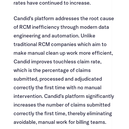
rates have continued to increase.​​​​‌ ‍ ​‍​‍‌‍ ‌ ​‍‌‍‍‌‌‍‌ ‌‍‍‌‌‍ ‍​‍​‍​ ‍‍​‍​‍‌ ​ ‌‍​‌‌‍ ‍‌‍‍‌‌ ‌​‌ ‍‌​‍ ‍‌‍‍‌‌‍ ​‍​‍​‍ ​​‍​‍‌‍‍​‌ ​‍‌‍‌‌‌‍‌‍​‍​‍​ ‍‍​‍​‍‌‍‍​‌ ‌​‌ ‌​‌ ​​​ ‍‍​‍ ​‍ ‌‍ ​‌‍ ‌‍​ ‌‍​‌‌‍ ​‌‍‍​‌‍ ‌ ​ ‌ ‌​​ ‍‍​ ​ ​ ​ ​ ​ ​ ​ ​‍ ‌‍‍‌‌‍ ‍‌ ‌​‌‍‌‌‌‍ ‍‌ ‌​​‍ ‌‍‌‌‌‍‌​‌‍‍‌‌ ‌​​‍ ‌‍ ‌‌‍ ‌‍‌​‌‍‌‌​ ‌‌ ​​‌ ​‍‌‍‌‌‌ ​ ‌‍‌‌‌‍ ‍‌ ‌​‌‍​‌‌ ‌​‌‍‍‌‌‍ ‌‍ ‍​ ‍ ‌‍‍‌‌‍‌​​ ‌​ ‍​​ ​‍​ ‌ ‌‍‌​​ ​‍​ ‌​​ ‍​​ ‌‍​‍ ‌​ ‌‌‌‍‌‍​ ‌‍​ ‍‌​‍ ‌​ ‌​​ ‌​​ ‍​‌‍​‌​‍ ‌‌‍​‍‌‍​‍​ ‌ ​ ‌‌​‍ ‌‌‍‌‌‌‍​‍​ ​‌​ ‌ ​ ​ ‌‍‌‌​ ‌‌‌‍​ ​ ​‍​ ​ ‌‍‌​‌‍​‍​ ‍ ‌ ‌​‌ ‍‌‌ ​​‌‍‌‌​ ‌‌‍​‍‌‍ ​‌‍ ‌‍‌ ‌‌​​‌‍ ‌ ​ ‌ ‌​​ ‍ ‌ ​​‌‍​‌‌ ‌​‌‍‍​​ ‌‌‍​ ‌‍ ‌‍ ‍‌ ‌​‌‍‌‌‌‍ ‍‌ ‌​​‍‌‌​ ‌‌‌​​‍‌‌ ‌‍‍ ‌‍‌‌‌ ‍‌​‍‌‌​ ​ ‌​‌​​‍‌‌​ ​ ‌​‌​​‍‌‌​ ​‍​ ​‍​ ‌​​ ‌​​ ‌‍​ ‌‍‌‍‌‍​ ​ ‌‍‌​​ ​​​ ​‍‌‍​‍​ ‍‌‌‍‌​​‍‌‌​ ​‍​ ​‍​‍‌‌​ ‌‌‌​‌​​‍ ‍‌‍​ ‌‍‍​‌‍‍‌‌‍ ​‌‍‌​‌ ​‍‌‍‌‌‌‍ ‍​‍‌‌​ ‌‌‌​​‍‌‌ ‌‍‍ ‌‍‌‌‌ ‍‌​‍‌‌​ ​ ‌​‌​​‍‌‌​ ​ ‌​‌​​‍‌‌​ ​‍​ ​‍‌‍​‍‌‍‌‍​ ‌‌​ ​ ​ ​‌​ ‍​‌‍​‍​ ‍​‌‍​‌‌‍‌​​ ​​‌‍​‍​‍‌‌​ ​‍​ ​‍​‍‌‌​ ‌‌‌​‌​​‍ ‍‌ ‌​‌‍‌‌‌ ‍​‌ ‌​​ ‌‍​‍‌‍​‌‌ ​ ‌‍‌‌‌‌‌‌‌ ​‍‌‍ ​​ ‌‌‍‍​‌ ‌​‌ ‌​‌ ​​​‍‌‌​ ​ ‌​​‌​‍‌‌​ ​‍‌​‌‍​‍‌‌​ ​‍‌​‌‍‌‍ ​‌‍ ‌‍​ ‌‍​‌‌‍ ​‌‍‍​‌‍ ‌ ​ ‌ ‌​​‍‌‌​ ​ ‌​​‌​ ​ ​ ​ ​ ​ ​ ​ ​‍‌‍‌‍‍‌‌‍‌​​ ‌​ ‍​​ ​‍​ ‌ ‌‍‌​​ ​‍​ ‌​​ ‍​​ ‌‍​‍ ‌​ ‌‌‌‍‌‍​ ‌‍​ ‍‌​‍ ‌​ ‌​​ ‌​​ ‍​‌‍​‌​‍ ‌‌‍​‍‌‍​‍​ ‌ ​ ‌‌​‍ ‌‌‍‌‌‌‍​‍​ ​‌​ ‌ ​ ​ ‌‍‌‌​ ‌‌‌‍​ ​ ​‍​ ​ ‌‍‌​‌‍​‍​‍‌‍‌ ‌​‌ ‍‌‌ ​​‌‍‌‌​ ‌‌‍​‍‌‍ ​‌‍ ‌‍‌ ‌‌​​‌‍ ‌ ​ ‌ ‌​​‍‌‍‌ ​​‌‍​‌‌ ‌​‌‍‍​​ ‌‌‍​ ‌‍ ‌‍ ‍‌ ‌​‌‍‌‌‌‍ ‍‌ ‌​​‍‌‌​ ‌‌‌​​‍‌‌ ‌‍‍ ‌‍‌‌‌ ‍‌​‍‌‌​ ​ ‌​‌​​‍‌‌​ ​ ‌​‌​​‍‌‌​ ​‍​ ​‍​ ‌​​ ‌​​ ‌‍​ ‌‍‌‍‌‍​ ​ ‌‍‌​​ ​​​ ​‍‌‍​‍​ ‍‌‌‍‌​​‍‌‌​ ​‍​ ​‍​‍‌‌​ ‌‌‌​‌​​‍ ‍‌‍​ ‌‍‍​‌‍‍‌‌‍ ​‌‍‌​‌ ​‍‌‍‌‌‌‍ ‍​‍‌‌​ ‌‌‌​​‍‌‌ ‌‍‍ ‌‍‌‌‌ ‍‌​‍‌‌​ ​ ‌​‌​​‍‌‌​ ​ ‌​‌​​‍‌‌​ ​‍​ ​‍‌‍​‍‌‍‌‍​ ‌‌​ ​ ​ ​‌​ ‍​‌‍​‍​ ‍​‌‍​‌‌‍‌​​ ​​‌‍​‍​‍‌‌​ ​‍​ ​‍​‍‌‌​ ‌‌‌​‌​​‍ ‍‌ ‌​‌‍‌‌‌ ‍​‌ ‌​​‍‌‍‌ ​​‌‍‌‌‌ ​‍‌ ​ ‌ ​​‌‍‌‌‌‍​ ‌ ‌​‌‍‍‌‌ ‌‍‌‍‌‌​ ‌‌ ​​‌ ‌‌‌‍​‍‌‍ ​‌‍‍‌‌ ​ ‌‍‍​‌‍‌‌‌‍‌​​‍​‍‌ ‌
Candid's platform addresses the root cause
of RCM inefficiency through modern data
engineering and automation. Unlike
traditional RCM companies which aim to
make manual clean up work more efficient,
Candid improves touchless claim rate,
which is the percentage of claims
submitted, processed and adjudicated
correctly the first time with no manual
intervention. Candid's platform significantly
increases the number of claims submitted
correctly the first time, thereby eliminating
avoidable, manual work for billing teams.​​​​‌ ‍ ​‍​‍‌‍ ‌ ​‍‌‍‍‌‌‍‌ ‌‍‍‌‌‍ ‍​‍​‍​ ‍‍​‍​‍‌ ​ ‌‍​‌‌‍ ‍‌‍‍‌‌ ‌​‌ ‍‌​‍ ‍‌‍‍‌‌‍ ​‍​‍​‍ ​​‍​‍‌‍‍​‌ ​‍‌‍‌‌‌‍‌‍​‍​‍​ ‍‍​‍​‍‌‍‍​‌ ‌​‌ ‌​‌ ​​​ ‍‍​‍ ​‍ ‌‍ ​‌‍ ‌‍​ ‌‍​‌‌‍ ​‌‍‍​‌‍ ‌ ​ ‌ ‌​​ ‍‍​ ​ ​ ​ ​ ​ ​ ​ ​‍ ‌‍‍‌‌‍ ‍‌ ‌​‌‍‌‌‌‍ ‍‌ ‌​​‍ ‌‍‌‌‌‍‌​‌‍‍‌‌ ‌​​‍ ‌‍ ‌‌‍ ‌‍‌​‌‍‌‌​ ‌‌ ​​‌ ​‍‌‍‌‌‌ ​ ‌‍‌‌‌‍ ‍‌ ‌​‌‍​‌‌ ‌​‌‍‍‌‌‍ ‌‍ ‍​ ‍ ‌‍‍‌‌‍‌​​ ‌​ ‍​​ ​‍​ ‌ ‌‍‌​​ ​‍​ ‌​​ ‍​​ ‌‍​‍ ‌​ ‌‌‌‍‌‍​ ‌‍​ ‍‌​‍ ‌​ ‌​​ ‌​​ ‍​‌‍​‌​‍ ‌‌‍​‍‌‍​‍​ ‌ ​ ‌‌​‍ ‌‌‍‌‌‌‍​‍​ ​‌​ ‌ ​ ​ ‌‍‌‌​ ‌‌‌‍​ ​ ​‍​ ​ ‌‍‌​‌‍​‍​ ‍ ‌ ‌​‌ ‍‌‌ ​​‌‍‌‌​ ‌‌‍​‍‌‍ ​‌‍ ‌‍‌ ‌‌​​‌‍ ‌ ​ ‌ ‌​​ ‍ ‌ ​​‌‍​‌‌ ‌​‌‍‍​​ ‌‌‍​ ‌‍ ‌‍ ‍‌ ‌​‌‍‌‌‌‍ ‍‌ ‌​​‍‌‌​ ‌‌‌​​‍‌‌ ‌‍‍ ‌‍‌‌‌ ‍‌​‍‌‌​ ​ ‌​‌​​‍‌‌​ ​ ‌​‌​​‍‌‌​ ​‍​ ​‍​ ‍​‌‍​‌​ ‌ ​ ​​​ ​​​ ​‍​ ​‌‌‍​‌‌‍‌‍​ ‌​​ ​ ‌‍​ ​‍‌‌​ ​‍​ ​‍​‍‌‌​ ‌‌‌​‌​​‍ ‍‌‍​ ‌‍‍​‌‍‍‌‌‍ ​‌‍‌​‌ ​‍‌‍‌‌‌‍ ‍​‍‌‌​ ‌‌‌​​‍‌‌ ‌‍‍ ‌‍‌‌‌ ‍‌​‍‌‌​ ​ ‌​‌​​‍‌‌​ ​ ‌​‌​​‍‌‌​ ​‍​ ​‍​ ‌ ​ ​‍‌‍​ ‌‍​ ​ ‍​‌‍‌‍‌‍‌‍​ ​‌​ ‌‌​ ‌ ‌‍​‌‌‍‌‍​‍‌‌​ ​‍​ ​‍​‍‌‌​ ‌‌‌​‌​​‍ ‍‌ ‌​‌‍‌‌‌ ‍​‌ ‌​​ ‌‍​‍‌‍​‌‌ ​ ‌‍‌‌‌‌‌‌‌ ​‍‌‍ ​​ ‌‌‍‍​‌ ‌​‌ ‌​‌ ​​​‍‌‌​ ​ ‌​​‌​‍‌‌​ ​‍‌​‌‍​‍‌‌​ ​‍‌​‌‍‌‍ ​‌‍ ‌‍​ ‌‍​‌‌‍ ​‌‍‍​‌‍ ‌ ​ ‌ ‌​​‍‌‌​ ​ ‌​​‌​ ​ ​ ​ ​ ​ ​ ​ ​‍‌‍‌‍‍‌‌‍‌​​ ‌​ ‍​​ ​‍​ ‌ ‌‍‌​​ ​‍​ ‌​​ ‍​​ ‌‍​‍ ‌​ ‌‌‌‍‌‍​ ‌‍​ ‍‌​‍ ‌​ ‌​​ ‌​​ ‍​‌‍​‌​‍ ‌‌‍​‍‌‍​‍​ ‌ ​ ‌‌​‍ ‌‌‍‌‌‌‍​‍​ ​‌​ ‌ ​ ​ ‌‍‌‌​ ‌‌‌‍​ ​ ​‍​ ​ ‌‍‌​‌‍​‍​‍‌‍‌ ‌​‌ ‍‌‌ ​​‌‍‌‌​ ‌‌‍​‍‌‍ ​‌‍ ‌‍‌ ‌‌​​‌‍ ‌ ​ ‌ ‌​​‍‌‍‌ ​​‌‍​‌‌ ‌​‌‍‍​​ ‌‌‍​ ‌‍ ‌‍ ‍‌ ‌​‌‍‌‌‌‍ ‍‌ ‌​​‍‌‌​ ‌‌‌​​‍‌‌ ‌‍‍ ‌‍‌‌‌ ‍‌​‍‌‌​ ​ ‌​‌​​‍‌‌​ ​ ‌​‌​​‍‌‌​ ​‍​ ​‍​ ‍​‌‍​‌​ ‌ ​ ​​​ ​​​ ​‍​ ​‌‌‍​‌‌‍‌‍​ ‌​​ ​ ‌‍​ ​‍‌‌​ ​‍​ ​‍​‍‌‌​ ‌‌‌​‌​​‍ ‍‌‍​ ‌‍‍​‌‍‍‌‌‍ ​‌‍‌​‌ ​‍‌‍‌‌‌‍ ‍​‍‌‌​ ‌‌‌​​‍‌‌ ‌‍‍ ‌‍‌‌‌ ‍‌​‍‌‌​ ​ ‌​‌​​‍‌‌​ ​ ‌​‌​​‍‌‌​ ​‍​ ​‍​ ‌ ​ ​‍‌‍​ ‌‍​ ​ ‍​‌‍‌‍‌‍‌‍​ ​‌​ ‌‌​ ‌ ‌‍​‌‌‍‌‍​‍‌‌​ ​‍​ ​‍​‍‌‌​ ‌‌‌​‌​​‍ ‍‌ ‌​‌‍‌‌‌ ‍​‌ ‌​​‍‌‍‌ ​​‌‍‌‌‌ ​‍‌ ​ ‌ ​​‌‍‌‌‌‍​ ‌ ‌​‌‍‍‌‌ ‌‍‌‍‌‌​ ‌‌ ​​‌ ‌‌‌‍​‍‌‍ ​‌‍‍‌‌ ​ ‌‍‍​‌‍‌‌‌‍‌​​‍​‍‌ ‌