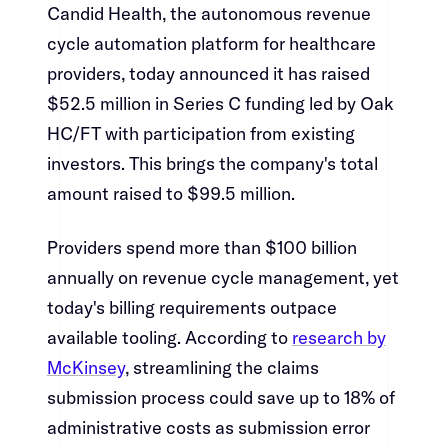
Candid Health, the autonomous revenue
cycle automation platform for healthcare
providers, today announced it has raised
$52.5 million in Series C funding led by Oak
HC/FT with participation from existing
investors. This brings the company's total
amount raised to $99.5 million.​​​​‌ ‍ ​‍​‍‌‍ ‌ ​‍‌‍‍‌‌‍‌ ‌‍‍‌‌‍ ‍​‍​‍​ ‍‍​‍​‍‌ ​ ‌‍​‌‌‍ ‍‌‍‍‌‌ ‌​‌ ‍‌​‍ ‍‌‍‍‌‌‍ ​‍​‍​‍ ​​‍​‍‌‍‍​‌ ​‍‌‍‌‌‌‍‌‍​‍​‍​ ‍‍​‍​‍‌‍‍​‌ ‌​‌ ‌​‌ ​​​ ‍‍​‍ ​‍ ‌‍ ​‌‍ ‌‍​ ‌‍​‌‌‍ ​‌‍‍​‌‍ ‌ ​ ‌ ‌​​ ‍‍​ ​ ​ ​ ​ ​ ​ ​ ​‍ ‌‍‍‌‌‍ ‍‌ ‌​‌‍‌‌‌‍ ‍‌ ‌​​‍ ‌‍‌‌‌‍‌​‌‍‍‌‌ ‌​​‍ ‌‍ ‌‌‍ ‌‍‌​‌‍‌‌​ ‌‌ ​​‌ ​‍‌‍‌‌‌ ​ ‌‍‌‌‌‍ ‍‌ ‌​‌‍​‌‌ ‌​‌‍‍‌‌‍ ‌‍ ‍​ ‍ ‌‍‍‌‌‍‌​​ ‌​ ‍​​ ​‍​ ‌ ‌‍‌​​ ​‍​ ‌​​ ‍​​ ‌‍​‍ ‌​ ‌‌‌‍‌‍​ ‌‍​ ‍‌​‍ ‌​ ‌​​ ‌​​ ‍​‌‍​‌​‍ ‌‌‍​‍‌‍​‍​ ‌ ​ ‌‌​‍ ‌‌‍‌‌‌‍​‍​ ​‌​ ‌ ​ ​ ‌‍‌‌​ ‌‌‌‍​ ​ ​‍​ ​ ‌‍‌​‌‍​‍​ ‍ ‌ ‌​‌ ‍‌‌ ​​‌‍‌‌​ ‌‌‍​‍‌‍ ​‌‍ ‌‍‌ ‌‌​​‌‍ ‌ ​ ‌ ‌​​ ‍ ‌ ​​‌‍​‌‌ ‌​‌‍‍​​ ‌‌‍​ ‌‍ ‌‍ ‍‌ ‌​‌‍‌‌‌‍ ‍‌ ‌​​‍‌‌​ ‌‌‌​​‍‌‌ ‌‍‍ ‌‍‌‌‌ ‍‌​‍‌‌​ ​ ‌​‌​​‍‌‌​ ​ ‌​‌​​‍‌‌​ ​‍​ ​‍‌‍​‍​ ​​‌‍​‌​ ‌​‌‍‌‍​ ​​​ ‌ ‌‍‌‍‌‍​ ​ ​‍​ ​​​ ‌‍​‍‌‌​ ​‍​ ​‍​‍‌‌​ ‌‌‌​‌​​‍ ‍‌‍​ ‌‍‍​‌‍‍‌‌‍ ​‌‍‌​‌ ​‍‌‍‌‌‌‍ ‍​‍‌‌​ ‌‌‌​​‍‌‌ ‌‍‍ ‌‍‌‌‌ ‍‌​‍‌‌​ ​ ‌​‌​​‍‌‌​ ​ ‌​‌​​‍‌‌​ ​‍​ ​‍‌‍‌‌​ ‍‌‌‍​‍​ ​​​ ‌‍‌‍​ ‌‍​‍​ ‌‌​ ‌‌​ ​‍‌‍‌‍‌‍​ ​‍‌‌​ ​‍​ ​‍​‍‌‌​ ‌‌‌​‌​​‍ ‍‌ ‌​‌‍‌‌‌ ‍​‌ ‌​​ ‌‍​‍‌‍​‌‌ ​ ‌‍‌‌‌‌‌‌‌ ​‍‌‍ ​​ ‌‌‍‍​‌ ‌​‌ ‌​‌ ​​​‍‌‌​ ​ ‌​​‌​‍‌‌​ ​‍‌​‌‍​‍‌‌​ ​‍‌​‌‍‌‍ ​‌‍ ‌‍​ ‌‍​‌‌‍ ​‌‍‍​‌‍ ‌ ​ ‌ ‌​​‍‌‌​ ​ ‌​​‌​ ​ ​ ​ ​ ​ ​ ​ ​‍‌‍‌‍‍‌‌‍‌​​ ‌​ ‍​​ ​‍​ ‌ ‌‍‌​​ ​‍​ ‌​​ ‍​​ ‌‍​‍ ‌​ ‌‌‌‍‌‍​ ‌‍​ ‍‌​‍ ‌​ ‌​​ ‌​​ ‍​‌‍​‌​‍ ‌‌‍​‍‌‍​‍​ ‌ ​ ‌‌​‍ ‌‌‍‌‌‌‍​‍​ ​‌​ ‌ ​ ​ ‌‍‌‌​ ‌‌‌‍​ ​ ​‍​ ​ ‌‍‌​‌‍​‍​‍‌‍‌ ‌​‌ ‍‌‌ ​​‌‍‌‌​ ‌‌‍​‍‌‍ ​‌‍ ‌‍‌ ‌‌​​‌‍ ‌ ​ ‌ ‌​​‍‌‍‌ ​​‌‍​‌‌ ‌​‌‍‍​​ ‌‌‍​ ‌‍ ‌‍ ‍‌ ‌​‌‍‌‌‌‍ ‍‌ ‌​​‍‌‌​ ‌‌‌​​‍‌‌ ‌‍‍ ‌‍‌‌‌ ‍‌​‍‌‌​ ​ ‌​‌​​‍‌‌​ ​ ‌​‌​​‍‌‌​ ​‍​ ​‍‌‍​‍​ ​​‌‍​‌​ ‌​‌‍‌‍​ ​​​ ‌ ‌‍‌‍‌‍​ ​ ​‍​ ​​​ ‌‍​‍‌‌​ ​‍​ ​‍​‍‌‌​ ‌‌‌​‌​​‍ ‍‌‍​ ‌‍‍​‌‍‍‌‌‍ ​‌‍‌​‌ ​‍‌‍‌‌‌‍ ‍​‍‌‌​ ‌‌‌​​‍‌‌ ‌‍‍ ‌‍‌‌‌ ‍‌​‍‌‌​ ​ ‌​‌​​‍‌‌​ ​ ‌​‌​​‍‌‌​ ​‍​ ​‍‌‍‌‌​ ‍‌‌‍​‍​ ​​​ ‌‍‌‍​ ‌‍​‍​ ‌‌​ ‌‌​ ​‍‌‍‌‍‌‍​ ​‍‌‌​ ​‍​ ​‍​‍‌‌​ ‌‌‌​‌​​‍ ‍‌ ‌​‌‍‌‌‌ ‍​‌ ‌​​‍‌‍‌ ​​‌‍‌‌‌ ​‍‌ ​ ‌ ​​‌‍‌‌‌‍​ ‌ ‌​‌‍‍‌‌ ‌‍‌‍‌‌​ ‌‌ ​​‌ ‌‌‌‍​‍‌‍ ​‌‍‍‌‌ ​ ‌‍‍​‌‍‌‌‌‍‌​​‍​‍‌ ‌
Providers spend more than $100 billion
annually on revenue cycle management, yet
today's billing requirements outpace
available tooling. According to ​​​​‌ ‍ ​‍​‍‌‍ ‌ ​‍‌‍‍‌‌‍‌ ‌‍‍‌‌‍ ‍​‍​‍​ ‍‍​‍​‍‌ ​ ‌‍​‌‌‍ ‍‌‍‍‌‌ ‌​‌ ‍‌​‍ ‍‌‍‍‌‌‍ ​‍​‍​‍ ​​‍​‍‌‍‍​‌ ​‍‌‍‌‌‌‍‌‍​‍​‍​ ‍‍​‍​‍‌‍‍​‌ ‌​‌ ‌​‌ ​​​ ‍‍​‍ ​‍ ‌‍ ​‌‍ ‌‍​ ‌‍​‌‌‍ ​‌‍‍​‌‍ ‌ ​ ‌ ‌​​ ‍‍​ ​ ​ ​ ​ ​ ​ ​ ​‍ ‌‍‍‌‌‍ ‍‌ ‌​‌‍‌‌‌‍ ‍‌ ‌​​‍ ‌‍‌‌‌‍‌​‌‍‍‌‌ ‌​​‍ ‌‍ ‌‌‍ ‌‍‌​‌‍‌‌​ ‌‌ ​​‌ ​‍‌‍‌‌‌ ​ ‌‍‌‌‌‍ ‍‌ ‌​‌‍​‌‌ ‌​‌‍‍‌‌‍ ‌‍ ‍​ ‍ ‌‍‍‌‌‍‌​​ ‌​ ‍​​ ​‍​ ‌ ‌‍‌​​ ​‍​ ‌​​ ‍​​ ‌‍​‍ ‌​ ‌‌‌‍‌‍​ ‌‍​ ‍‌​‍ ‌​ ‌​​ ‌​​ ‍​‌‍​‌​‍ ‌‌‍​‍‌‍​‍​ ‌ ​ ‌‌​‍ ‌‌‍‌‌‌‍​‍​ ​‌​ ‌ ​ ​ ‌‍‌‌​ ‌‌‌‍​ ​ ​‍​ ​ ‌‍‌​‌‍​‍​ ‍ ‌ ‌​‌ ‍‌‌ ​​‌‍‌‌​ ‌‌‍​‍‌‍ ​‌‍ ‌‍‌ ‌‌​​‌‍ ‌ ​ ‌ ‌​​ ‍ ‌ ​​‌‍​‌‌ ‌​‌‍‍​​ ‌‌‍​ ‌‍ ‌‍ ‍‌ ‌​‌‍‌‌‌‍ ‍‌ ‌​​‍‌‌​ ‌‌‌​​‍‌‌ ‌‍‍ ‌‍‌‌‌ ‍‌​‍‌‌​ ​ ‌​‌​​‍‌‌​ ​ ‌​‌​​‍‌‌​ ​‍​ ​‍​ ‌​​ ‌​​ ‌‍​ ‌‍‌‍‌‍​ ​ ‌‍‌​​ ​​​ ​‍‌‍​‍​ ‍‌‌‍‌​​‍‌‌​ ​‍​ ​‍​‍‌‌​ ‌‌‌​‌​​‍ ‍‌‍​ ‌‍‍​‌‍‍‌‌‍ ​‌‍‌​‌ ​‍‌‍‌‌‌‍ ‍​‍‌‌​ ‌‌‌​​‍‌‌ ‌‍‍ ‌‍‌‌‌ ‍‌​‍‌‌​ ​ ‌​‌​​‍‌‌​ ​ ‌​‌​​‍‌‌​ ​‍​ ​‍​ ​ ​ ‍​‌‍​‍​ ‍‌​ ​ ​ ‌‍​ ‌‍​ ‍‌‌‍​‌​ ‌ ‌‍​‍​ ‌‌​‍‌‌​ ​‍​ ​‍​‍‌‌​ ‌‌‌​‌​​‍ ‍‌ ‌​‌‍‌‌‌ ‍​‌ ‌​​ ‌‍​‍‌‍​‌‌ ​ ‌‍‌‌‌‌‌‌‌ ​‍‌‍ ​​ ‌‌‍‍​‌ ‌​‌ ‌​‌ ​​​‍‌‌​ ​ ‌​​‌​‍‌‌​ ​‍‌​‌‍​‍‌‌​ ​‍‌​‌‍‌‍ ​‌‍ ‌‍​ ‌‍​‌‌‍ ​‌‍‍​‌‍ ‌ ​ ‌ ‌​​‍‌‌​ ​ ‌​​‌​ ​ ​ ​ ​ ​ ​ ​ ​‍‌‍‌‍‍‌‌‍‌​​ ‌​ ‍​​ ​‍​ ‌ ‌‍‌​​ ​‍​ ‌​​ ‍​​ ‌‍​‍ ‌​ ‌‌‌‍‌‍​ ‌‍​ ‍‌​‍ ‌​ ‌​​ ‌​​ ‍​‌‍​‌​‍ ‌‌‍​‍‌‍​‍​ ‌ ​ ‌‌​‍ ‌‌‍‌‌‌‍​‍​ ​‌​ ‌ ​ ​ ‌‍‌‌​ ‌‌‌‍​ ​ ​‍​ ​ ‌‍‌​‌‍​‍​‍‌‍‌ ‌​‌ ‍‌‌ ​​‌‍‌‌​ ‌‌‍​‍‌‍ ​‌‍ ‌‍‌ ‌‌​​‌‍ ‌ ​ ‌ ‌​​‍‌‍‌ ​​‌‍​‌‌ ‌​‌‍‍​​ ‌‌‍​ ‌‍ ‌‍ ‍‌ ‌​‌‍‌‌‌‍ ‍‌ ‌​​‍‌‌​ ‌‌‌​​‍‌‌ ‌‍‍ ‌‍‌‌‌ ‍‌​‍‌‌​ ​ ‌​‌​​‍‌‌​ ​ ‌​‌​​‍‌‌​ ​‍​ ​‍​ ‌​​ ‌​​ ‌‍​ ‌‍‌‍‌‍​ ​ ‌‍‌​​ ​​​ ​‍‌‍​‍​ ‍‌‌‍‌​​‍‌‌​ ​‍​ ​‍​‍‌‌​ ‌‌‌​‌​​‍ ‍‌‍​ ‌‍‍​‌‍‍‌‌‍ ​‌‍‌​‌ ​‍‌‍‌‌‌‍ ‍​‍‌‌​ ‌‌‌​​‍‌‌ ‌‍‍ ‌‍‌‌‌ ‍‌​‍‌‌​ ​ ‌​‌​​‍‌‌​ ​ ‌​‌​​‍‌‌​ ​‍​ ​‍​ ​ ​ ‍​‌‍​‍​ ‍‌​ ​ ​ ‌‍​ ‌‍​ ‍‌‌‍​‌​ ‌ ‌‍​‍​ ‌‌​‍‌‌​ ​‍​ ​‍​‍‌‌​ ‌‌‌​‌​​‍ ‍‌ ‌​‌‍‌‌‌ ‍​‌ ‌​​‍‌‍‌ ​​‌‍‌‌‌ ​‍‌ ​ ‌ ​​‌‍‌‌‌‍​ ‌ ‌​‌‍‍‌‌ ‌‍‌‍‌‌​ ‌‌ ​​‌ ‌‌‌‍​‍‌‍ ​‌‍‍‌‌ ​ ‌‍‍​‌‍‌‌‌‍‌​​‍​‍‌ ‌
research by
McKinsey​​​​‌ ‍ ​‍​‍‌‍ ‌ ​‍‌‍‍‌‌‍‌ ‌‍‍‌‌‍ ‍​‍​‍​ ‍‍​‍​‍‌ ​ ‌‍​‌‌‍ ‍‌‍‍‌‌ ‌​‌ ‍‌​‍ ‍‌‍‍‌‌‍ ​‍​‍​‍ ​​‍​‍‌‍‍​‌ ​‍‌‍‌‌‌‍‌‍​‍​‍​ ‍‍​‍​‍‌‍‍​‌ ‌​‌ ‌​‌ ​​​ ‍‍​‍ ​‍ ‌‍ ​‌‍ ‌‍​ ‌‍​‌‌‍ ​‌‍‍​‌‍ ‌ ​ ‌ ‌​​ ‍‍​ ​ ​ ​ ​ ​ ​ ​ ​‍ ‌‍‍‌‌‍ ‍‌ ‌​‌‍‌‌‌‍ ‍‌ ‌​​‍ ‌‍‌‌‌‍‌​‌‍‍‌‌ ‌​​‍ ‌‍ ‌‌‍ ‌‍‌​‌‍‌‌​ ‌‌ ​​‌ ​‍‌‍‌‌‌ ​ ‌‍‌‌‌‍ ‍‌ ‌​‌‍​‌‌ ‌​‌‍‍‌‌‍ ‌‍ ‍​ ‍ ‌‍‍‌‌‍‌​​ ‌​ ‍​​ ​‍​ ‌ ‌‍‌​​ ​‍​ ‌​​ ‍​​ ‌‍​‍ ‌​ ‌‌‌‍‌‍​ ‌‍​ ‍‌​‍ ‌​ ‌​​ ‌​​ ‍​‌‍​‌​‍ ‌‌‍​‍‌‍​‍​ ‌ ​ ‌‌​‍ ‌‌‍‌‌‌‍​‍​ ​‌​ ‌ ​ ​ ‌‍‌‌​ ‌‌‌‍​ ​ ​‍​ ​ ‌‍‌​‌‍​‍​ ‍ ‌ ‌​‌ ‍‌‌ ​​‌‍‌‌​ ‌‌‍​‍‌‍ ​‌‍ ‌‍‌ ‌‌​​‌‍ ‌ ​ ‌ ‌​​ ‍ ‌ ​​‌‍​‌‌ ‌​‌‍‍​​ ‌‌‍​ ‌‍ ‌‍ ‍‌ ‌​‌‍‌‌‌‍ ‍‌ ‌​​‍‌‌​ ‌‌‌​​‍‌‌ ‌‍‍ ‌‍‌‌‌ ‍‌​‍‌‌​ ​ ‌​‌​​‍‌‌​ ​ ‌​‌​​‍‌‌​ ​‍​ ​‍​ ‌​​ ‌​​ ‌‍​ ‌‍‌‍‌‍​ ​ ‌‍‌​​ ​​​ ​‍‌‍​‍​ ‍‌‌‍‌​​‍‌‌​ ​‍​ ​‍​‍‌‌​ ‌‌‌​‌​​‍ ‍‌‍​ ‌‍‍​‌‍‍‌‌‍ ​‌‍‌​‌ ​‍‌‍‌‌‌‍ ‍​‍‌‌​ ‌‌‌​​‍‌‌ ‌‍‍ ‌‍‌‌‌ ‍‌​‍‌‌​ ​ ‌​‌​​‍‌‌​ ​ ‌​‌​​‍‌‌​ ​‍​ ​‍‌‍​ ‌‍‌​​ ‍​‌‍‌‌​ ​‍‌‍​‍​ ​​​ ‌‌​ ​‍​ ​​​ ‌‌​ ‌ ​‍‌‌​ ​‍​ ​‍​‍‌‌​ ‌‌‌​‌​​‍ ‍‌ ‌​‌‍‌‌‌ ‍​‌ ‌​​ ‌‍​‍‌‍​‌‌ ​ ‌‍‌‌‌‌‌‌‌ ​‍‌‍ ​​ ‌‌‍‍​‌ ‌​‌ ‌​‌ ​​​‍‌‌​ ​ ‌​​‌​‍‌‌​ ​‍‌​‌‍​‍‌‌​ ​‍‌​‌‍‌‍ ​‌‍ ‌‍​ ‌‍​‌‌‍ ​‌‍‍​‌‍ ‌ ​ ‌ ‌​​‍‌‌​ ​ ‌​​‌​ ​ ​ ​ ​ ​ ​ ​ ​‍‌‍‌‍‍‌‌‍‌​​ ‌​ ‍​​ ​‍​ ‌ ‌‍‌​​ ​‍​ ‌​​ ‍​​ ‌‍​‍ ‌​ ‌‌‌‍‌‍​ ‌‍​ ‍‌​‍ ‌​ ‌​​ ‌​​ ‍​‌‍​‌​‍ ‌‌‍​‍‌‍​‍​ ‌ ​ ‌‌​‍ ‌‌‍‌‌‌‍​‍​ ​‌​ ‌ ​ ​ ‌‍‌‌​ ‌‌‌‍​ ​ ​‍​ ​ ‌‍‌​‌‍​‍​‍‌‍‌ ‌​‌ ‍‌‌ ​​‌‍‌‌​ ‌‌‍​‍‌‍ ​‌‍ ‌‍‌ ‌‌​​‌‍ ‌ ​ ‌ ‌​​‍‌‍‌ ​​‌‍​‌‌ ‌​‌‍‍​​ ‌‌‍​ ‌‍ ‌‍ ‍‌ ‌​‌‍‌‌‌‍ ‍‌ ‌​​‍‌‌​ ‌‌‌​​‍‌‌ ‌‍‍ ‌‍‌‌‌ ‍‌​‍‌‌​ ​ ‌​‌​​‍‌‌​ ​ ‌​‌​​‍‌‌​ ​‍​ ​‍​ ‌​​ ‌​​ ‌‍​ ‌‍‌‍‌‍​ ​ ‌‍‌​​ ​​​ ​‍‌‍​‍​ ‍‌‌‍‌​​‍‌‌​ ​‍​ ​‍​‍‌‌​ ‌‌‌​‌​​‍ ‍‌‍​ ‌‍‍​‌‍‍‌‌‍ ​‌‍‌​‌ ​‍‌‍‌‌‌‍ ‍​‍‌‌​ ‌‌‌​​‍‌‌ ‌‍‍ ‌‍‌‌‌ ‍‌​‍‌‌​ ​ ‌​‌​​‍‌‌​ ​ ‌​‌​​‍‌‌​ ​‍​ ​‍‌‍​ ‌‍‌​​ ‍​‌‍‌‌​ ​‍‌‍​‍​ ​​​ ‌‌​ ​‍​ ​​​ ‌‌​ ‌ ​‍‌‌​ ​‍​ ​‍​‍‌‌​ ‌‌‌​‌​​‍ ‍‌ ‌​‌‍‌‌‌ ‍​‌ ‌​​‍‌‍‌ ​​‌‍‌‌‌ ​‍‌ ​ ‌ ​​‌‍‌‌‌‍​ ‌ ‌​‌‍‍‌‌ ‌‍‌‍‌‌​ ‌‌ ​​‌ ‌‌‌‍​‍‌‍ ​‌‍‍‌‌ ​ ‌‍‍​‌‍‌‌‌‍‌​​‍​‍‌ ‌
, streamlining the claims
submission process could save up to 18% of
administrative costs as submission error