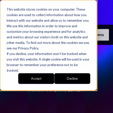
Candid Health secures $120M in Series D
This website stores cookies on your computer. These
funding to fuel autonomous RCM​​​​‌ ‍ ​‍​‍‌‍ ‌ ​‍‌‍‍‌‌‍‌ ‌‍‍‌‌‍ ‍​‍​‍​ ‍‍​‍​‍‌ ​ ‌‍​‌‌‍ ‍‌‍‍‌‌ ‌​‌ ‍‌​‍ ‍‌‍‍‌‌‍ ​‍​‍​‍ ​​‍​‍‌‍‍​‌ ​‍‌‍‌‌‌‍‌‍​‍​‍​ ‍‍​‍​‍‌‍‍​‌ ‌​‌ ‌​‌ ​​​ ‍‍​‍ ​‍ ‌‍ ​‌‍ ‌‍​ ‌‍​‌‌‍ ​‌‍‍​‌‍ ‌ ​ ‌ ‌​​ ‍‍​ ​ ​ ​ ​ ​ ​ ​ ​‍ ‌‍‍‌‌‍ ‍‌ ‌​‌‍‌‌‌‍ ‍‌ ‌​​‍ ‌‍‌‌‌‍‌​‌‍‍‌‌ ‌​​‍ ‌‍ ‌‌‍ ‌‍‌​‌‍‌‌​ ‌‌ ​​‌ ​‍‌‍‌‌‌ ​ ‌‍‌‌‌‍ ‍‌ ‌​‌‍​‌‌ ‌​‌‍‍‌‌‍ ‌‍ ‍​ ‍ ‌‍‍‌‌‍‌​​ ‌​ ‍‌‌‍‌​‌‍​‌​ ​‍​ ​ ‌‍‌‌‌‍​‍‌‍‌​​‍ ‌​ ‍‌‌‍‌‌​ ‍​‌‍‌​​‍ ‌​ ‌​​ ​ ​ ‌ ‌‍​ ​‍ ‌​ ‍​​ ‌ ‌‍​ ‌‍‌‍​‍ ‌‌‍‌​​ ‍‌​ ‌‍‌‍‌​‌‍‌‌‌‍‌​​ ‌ ​ ‌‍​ ‍​‌‍​‍​ ‌​​ ‌‌​ ‍ ‌ ‌​‌ ‍‌‌ ​​‌‍‌‌​ ‌‌‍​‌‌‍ ‍‌‍ ‍‌‍ ‌ ‌‌‌‍ ‍‌‍​ ‌‍‌‌‌‍ ‌‌‍‌‌‌‍ ‍‌ ‌​‌​​‍‌‍​‌‌ ​‍​ ‍ ‌ ​​‌‍​‌‌ ‌​‌‍‍​​ ‌‌‍ ‌‌‍‌‌‌ ​ ‌ ​ ‌‍​‌‌‍‌ ‌‍‌‌​ ‌‍​‍‌‍​‌‌ ​ ‌‍‌‌‌‌‌‌‌ ​‍‌‍ ​​ ‌‌‍‍​‌ ‌​‌ ‌​‌ ​​​‍‌‌​ ​ ‌​​‌​‍‌‌​ ​‍‌​‌‍​‍‌‌​ ​‍‌​‌‍‌‍ ​‌‍ ‌‍​ ‌‍​‌‌‍ ​‌‍‍​‌‍ ‌ ​ ‌ ‌​​‍‌‌​ ​ ‌​​‌​ ​ ​ ​ ​ ​ ​ ​ ​‍‌‍‌‍‍‌‌‍‌​​ ‌​ ‍‌‌‍‌​‌‍​‌​ ​‍​ ​ ‌‍‌‌‌‍​‍‌‍‌​​‍ ‌​ ‍‌‌‍‌‌​ ‍​‌‍‌​​‍ ‌​ ‌​​ ​ ​ ‌ ‌‍​ ​‍ ‌​ ‍​​ ‌ ‌‍​ ‌‍‌‍​‍ ‌‌‍‌​​ ‍‌​ ‌‍‌‍‌​‌‍‌‌‌‍‌​​ ‌ ​ ‌‍​ ‍​‌‍​‍​ ‌​​ ‌‌​‍‌‍‌ ‌​‌ ‍‌‌ ​​‌‍‌‌​ ‌‌‍​‌‌‍ ‍‌‍ ‍‌‍ ‌ ‌‌‌‍ ‍‌‍​ ‌‍‌‌‌‍ ‌‌‍‌‌‌‍ ‍‌ ‌​‌​​‍‌‍​‌‌ ​‍​‍‌‍‌ ​​‌‍​‌‌ ‌​‌‍‍​​ ‌‌‍ ‌‌‍‌‌‌ ​ ‌ ​ ‌‍​‌‌‍‌ ‌‍‌‌​‍‌‍‌ ​​‌‍‌‌‌ ​‍‌ ​ ‌ ​​‌‍‌‌‌‍​ ‌ ‌​‌‍‍‌‌ ‌‍‌‍‌‌​ ‌‌ ​​‌ ‌‌‌‍​‍‌‍ ​‌‍‍‌‌ ​ ‌‍‍​‌‍‌‌‌‍‌​​‍​‍‌ ‌
cookies are used to collect information about how you
Learn more​​​​‌ ‍ ​‍​‍‌‍ ‌ ​‍‌‍‍‌‌‍‌ ‌‍‍‌‌‍ ‍​‍​‍​ ‍‍​‍​‍‌ ​ ‌‍​‌‌‍ ‍‌‍‍‌‌ ‌​‌ ‍‌​‍ ‍‌‍‍‌‌‍ ​‍​‍​‍ ​​‍​‍‌‍‍​‌ ​‍‌‍‌‌‌‍‌‍​‍​‍​ ‍‍​‍​‍‌‍‍​‌ ‌​‌ ‌​‌ ​​​ ‍‍​‍ ​‍ ‌‍ ​‌‍ ‌‍​ ‌‍​‌‌‍ ​‌‍‍​‌‍ ‌ ​ ‌ ‌​​ ‍‍​ ​ ​ ​ ​ ​ ​ ​ ​‍ ‌‍‍‌‌‍ ‍‌ ‌​‌‍‌‌‌‍ ‍‌ ‌​​‍ ‌‍‌‌‌‍‌​‌‍‍‌‌ ‌​​‍ ‌‍ ‌‌‍ ‌‍‌​‌‍‌‌​ ‌‌ ​​‌ ​‍‌‍‌‌‌ ​ ‌‍‌‌‌‍ ‍‌ ‌​‌‍​‌‌ ‌​‌‍‍‌‌‍ ‌‍ ‍​ ‍ ‌‍‍‌‌‍‌​​ ‌​ ‍‌‌‍‌​‌‍​‌​ ​‍​ ​ ‌‍‌‌‌‍​‍‌‍‌​​‍ ‌​ ‍‌‌‍‌‌​ ‍​‌‍‌​​‍ ‌​ ‌​​ ​ ​ ‌ ‌‍​ ​‍ ‌​ ‍​​ ‌ ‌‍​ ‌‍‌‍​‍ ‌‌‍‌​​ ‍‌​ ‌‍‌‍‌​‌‍‌‌‌‍‌​​ ‌ ​ ‌‍​ ‍​‌‍​‍​ ‌​​ ‌‌​ ‍ ‌ ‌​‌ ‍‌‌ ​​‌‍‌‌​ ‌‌‍​‌‌‍ ‍‌‍ ‍‌‍ ‌ ‌‌‌‍ ‍‌‍​ ‌‍‌‌‌‍ ‌‌‍‌‌‌‍ ‍‌ ‌​‌​​‍‌‍​‌‌ ​‍​ ‍ ‌ ​​‌‍​‌‌ ‌​‌‍‍​​ ‌‌‍​ ‌ ‌​‌‍​‌​‍ ‍‌‍ ​‌‍​‌‌‍​‍‌‍‌‌‌‍ ​​ ‌‍​‍‌‍​‌‌ ​ ‌‍‌‌‌‌‌‌‌ ​‍‌‍ ​​ ‌‌‍‍​‌ ‌​‌ ‌​‌ ​​​‍‌‌​ ​ ‌​​‌​‍‌‌​ ​‍‌​‌‍​‍‌‌​ ​‍‌​‌‍‌‍ ​‌‍ ‌‍​ ‌‍​‌‌‍ ​‌‍‍​‌‍ ‌ ​ ‌ ‌​​‍‌‌​ ​ ‌​​‌​ ​ ​ ​ ​ ​ ​ ​ ​‍‌‍‌‍‍‌‌‍‌​​ ‌​ ‍‌‌‍‌​‌‍​‌​ ​‍​ ​ ‌‍‌‌‌‍​‍‌‍‌​​‍ ‌​ ‍‌‌‍‌‌​ ‍​‌‍‌​​‍ ‌​ ‌​​ ​ ​ ‌ ‌‍​ ​‍ ‌​ ‍​​ ‌ ‌‍​ ‌‍‌‍​‍ ‌‌‍‌​​ ‍‌​ ‌‍‌‍‌​‌‍‌‌‌‍‌​​ ‌ ​ ‌‍​ ‍​‌‍​‍​ ‌​​ ‌‌​‍‌‍‌ ‌​‌ ‍‌‌ ​​‌‍‌‌​ ‌‌‍​‌‌‍ ‍‌‍ ‍‌‍ ‌ ‌‌‌‍ ‍‌‍​ ‌‍‌‌‌‍ ‌‌‍‌‌‌‍ ‍‌ ‌​‌​​‍‌‍​‌‌ ​‍​‍‌‍‌ ​​‌‍​‌‌ ‌​‌‍‍​​ ‌‌‍​ ‌ ‌​‌‍​‌​‍ ‍‌‍ ​‌‍​‌‌‍​‍‌‍‌‌‌‍ ​​‍‌‍‌ ​​‌‍‌‌‌ ​‍‌ ​ ‌ ​​‌‍‌‌‌‍​ ‌ ‌​‌‍‍‌‌ ‌‍‌‍‌‌​ ‌‌ ​​‌ ‌‌‌‍​‍‌‍ ​‌‍‍‌‌ ​ ‌‍‍​‌‍‌‌‌‍‌​​‍​‍‌ ‌
interact with our website and allow us to remember you.
We use this information in order to improve and
customize your browsing experience and for analytics
Menu
and metrics about our visitors both on this website and
other media. To find out more about the cookies we use,
see our Privacy Policy.
If you decline, your information won’t be tracked when
you visit this website. A single cookie will be used in your
browser to remember your preference not to be
tracked.
Accept
Decline