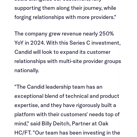
supporting them along their journey, while
forging relationships with more providers."​​​​‌ ‍ ​‍​‍‌‍ ‌ ​‍‌‍‍‌‌‍‌ ‌‍‍‌‌‍ ‍​‍​‍​ ‍‍​‍​‍‌ ​ ‌‍​‌‌‍ ‍‌‍‍‌‌ ‌​‌ ‍‌​‍ ‍‌‍‍‌‌‍ ​‍​‍​‍ ​​‍​‍‌‍‍​‌ ​‍‌‍‌‌‌‍‌‍​‍​‍​ ‍‍​‍​‍‌‍‍​‌ ‌​‌ ‌​‌ ​​​ ‍‍​‍ ​‍ ‌‍ ​‌‍ ‌‍​ ‌‍​‌‌‍ ​‌‍‍​‌‍ ‌ ​ ‌ ‌​​ ‍‍​ ​ ​ ​ ​ ​ ​ ​ ​‍ ‌‍‍‌‌‍ ‍‌ ‌​‌‍‌‌‌‍ ‍‌ ‌​​‍ ‌‍‌‌‌‍‌​‌‍‍‌‌ ‌​​‍ ‌‍ ‌‌‍ ‌‍‌​‌‍‌‌​ ‌‌ ​​‌ ​‍‌‍‌‌‌ ​ ‌‍‌‌‌‍ ‍‌ ‌​‌‍​‌‌ ‌​‌‍‍‌‌‍ ‌‍ ‍​ ‍ ‌‍‍‌‌‍‌​​ ‌​ ‍​​ ​‍​ ‌ ‌‍‌​​ ​‍​ ‌​​ ‍​​ ‌‍​‍ ‌​ ‌‌‌‍‌‍​ ‌‍​ ‍‌​‍ ‌​ ‌​​ ‌​​ ‍​‌‍​‌​‍ ‌‌‍​‍‌‍​‍​ ‌ ​ ‌‌​‍ ‌‌‍‌‌‌‍​‍​ ​‌​ ‌ ​ ​ ‌‍‌‌​ ‌‌‌‍​ ​ ​‍​ ​ ‌‍‌​‌‍​‍​ ‍ ‌ ‌​‌ ‍‌‌ ​​‌‍‌‌​ ‌‌‍​‍‌‍ ​‌‍ ‌‍‌ ‌‌​​‌‍ ‌ ​ ‌ ‌​​ ‍ ‌ ​​‌‍​‌‌ ‌​‌‍‍​​ ‌‌‍​ ‌‍ ‌‍ ‍‌ ‌​‌‍‌‌‌‍ ‍‌ ‌​​‍‌‌​ ‌‌‌​​‍‌‌ ‌‍‍ ‌‍‌‌‌ ‍‌​‍‌‌​ ​ ‌​‌​​‍‌‌​ ​ ‌​‌​​‍‌‌​ ​‍​ ​‍‌‍​‍‌‍‌‌‌‍‌​‌‍​ ​ ​‍​ ​‍​ ​‌‌‍‌‍‌‍​ ​ ‌‍​ ​‌​ ‍​​‍‌‌​ ​‍​ ​‍​‍‌‌​ ‌‌‌​‌​​‍ ‍‌‍​ ‌‍‍​‌‍‍‌‌‍ ​‌‍‌​‌ ​‍‌‍‌‌‌‍ ‍​‍‌‌​ ‌‌‌​​‍‌‌ ‌‍‍ ‌‍‌‌‌ ‍‌​‍‌‌​ ​ ‌​‌​​‍‌‌​ ​ ‌​‌​​‍‌‌​ ​‍​ ​‍​ ​ ​ ‍​​ ‍​​ ‌‍‌‍​ ​ ‍​​ ‍‌​ ‌ ​ ‌‌​ ‌ ​ ​‍​ ​ ​‍‌‌​ ​‍​ ​‍​‍‌‌​ ‌‌‌​‌​​‍ ‍‌ ‌​‌‍‌‌‌ ‍​‌ ‌​​ ‌‍​‍‌‍​‌‌ ​ ‌‍‌‌‌‌‌‌‌ ​‍‌‍ ​​ ‌‌‍‍​‌ ‌​‌ ‌​‌ ​​​‍‌‌​ ​ ‌​​‌​‍‌‌​ ​‍‌​‌‍​‍‌‌​ ​‍‌​‌‍‌‍ ​‌‍ ‌‍​ ‌‍​‌‌‍ ​‌‍‍​‌‍ ‌ ​ ‌ ‌​​‍‌‌​ ​ ‌​​‌​ ​ ​ ​ ​ ​ ​ ​ ​‍‌‍‌‍‍‌‌‍‌​​ ‌​ ‍​​ ​‍​ ‌ ‌‍‌​​ ​‍​ ‌​​ ‍​​ ‌‍​‍ ‌​ ‌‌‌‍‌‍​ ‌‍​ ‍‌​‍ ‌​ ‌​​ ‌​​ ‍​‌‍​‌​‍ ‌‌‍​‍‌‍​‍​ ‌ ​ ‌‌​‍ ‌‌‍‌‌‌‍​‍​ ​‌​ ‌ ​ ​ ‌‍‌‌​ ‌‌‌‍​ ​ ​‍​ ​ ‌‍‌​‌‍​‍​‍‌‍‌ ‌​‌ ‍‌‌ ​​‌‍‌‌​ ‌‌‍​‍‌‍ ​‌‍ ‌‍‌ ‌‌​​‌‍ ‌ ​ ‌ ‌​​‍‌‍‌ ​​‌‍​‌‌ ‌​‌‍‍​​ ‌‌‍​ ‌‍ ‌‍ ‍‌ ‌​‌‍‌‌‌‍ ‍‌ ‌​​‍‌‌​ ‌‌‌​​‍‌‌ ‌‍‍ ‌‍‌‌‌ ‍‌​‍‌‌​ ​ ‌​‌​​‍‌‌​ ​ ‌​‌​​‍‌‌​ ​‍​ ​‍‌‍​‍‌‍‌‌‌‍‌​‌‍​ ​ ​‍​ ​‍​ ​‌‌‍‌‍‌‍​ ​ ‌‍​ ​‌​ ‍​​‍‌‌​ ​‍​ ​‍​‍‌‌​ ‌‌‌​‌​​‍ ‍‌‍​ ‌‍‍​‌‍‍‌‌‍ ​‌‍‌​‌ ​‍‌‍‌‌‌‍ ‍​‍‌‌​ ‌‌‌​​‍‌‌ ‌‍‍ ‌‍‌‌‌ ‍‌​‍‌‌​ ​ ‌​‌​​‍‌‌​ ​ ‌​‌​​‍‌‌​ ​‍​ ​‍​ ​ ​ ‍​​ ‍​​ ‌‍‌‍​ ​ ‍​​ ‍‌​ ‌ ​ ‌‌​ ‌ ​ ​‍​ ​ ​‍‌‌​ ​‍​ ​‍​‍‌‌​ ‌‌‌​‌​​‍ ‍‌ ‌​‌‍‌‌‌ ‍​‌ ‌​​‍‌‍‌ ​​‌‍‌‌‌ ​‍‌ ​ ‌ ​​‌‍‌‌‌‍​ ‌ ‌​‌‍‍‌‌ ‌‍‌‍‌‌​ ‌‌ ​​‌ ‌‌‌‍​‍‌‍ ​‌‍‍‌‌ ​ ‌‍‍​‌‍‌‌‌‍‌​​‍​‍‌ ‌
The company grew revenue nearly 250%
YoY in 2024. With this Series C investment,
Candid will look to expand its customer
relationships with multi-site provider groups
nationally.​​​​‌ ‍ ​‍​‍‌‍ ‌ ​‍‌‍‍‌‌‍‌ ‌‍‍‌‌‍ ‍​‍​‍​ ‍‍​‍​‍‌ ​ ‌‍​‌‌‍ ‍‌‍‍‌‌ ‌​‌ ‍‌​‍ ‍‌‍‍‌‌‍ ​‍​‍​‍ ​​‍​‍‌‍‍​‌ ​‍‌‍‌‌‌‍‌‍​‍​‍​ ‍‍​‍​‍‌‍‍​‌ ‌​‌ ‌​‌ ​​​ ‍‍​‍ ​‍ ‌‍ ​‌‍ ‌‍​ ‌‍​‌‌‍ ​‌‍‍​‌‍ ‌ ​ ‌ ‌​​ ‍‍​ ​ ​ ​ ​ ​ ​ ​ ​‍ ‌‍‍‌‌‍ ‍‌ ‌​‌‍‌‌‌‍ ‍‌ ‌​​‍ ‌‍‌‌‌‍‌​‌‍‍‌‌ ‌​​‍ ‌‍ ‌‌‍ ‌‍‌​‌‍‌‌​ ‌‌ ​​‌ ​‍‌‍‌‌‌ ​ ‌‍‌‌‌‍ ‍‌ ‌​‌‍​‌‌ ‌​‌‍‍‌‌‍ ‌‍ ‍​ ‍ ‌‍‍‌‌‍‌​​ ‌​ ‍​​ ​‍​ ‌ ‌‍‌​​ ​‍​ ‌​​ ‍​​ ‌‍​‍ ‌​ ‌‌‌‍‌‍​ ‌‍​ ‍‌​‍ ‌​ ‌​​ ‌​​ ‍​‌‍​‌​‍ ‌‌‍​‍‌‍​‍​ ‌ ​ ‌‌​‍ ‌‌‍‌‌‌‍​‍​ ​‌​ ‌ ​ ​ ‌‍‌‌​ ‌‌‌‍​ ​ ​‍​ ​ ‌‍‌​‌‍​‍​ ‍ ‌ ‌​‌ ‍‌‌ ​​‌‍‌‌​ ‌‌‍​‍‌‍ ​‌‍ ‌‍‌ ‌‌​​‌‍ ‌ ​ ‌ ‌​​ ‍ ‌ ​​‌‍​‌‌ ‌​‌‍‍​​ ‌‌‍​ ‌‍ ‌‍ ‍‌ ‌​‌‍‌‌‌‍ ‍‌ ‌​​‍‌‌​ ‌‌‌​​‍‌‌ ‌‍‍ ‌‍‌‌‌ ‍‌​‍‌‌​ ​ ‌​‌​​‍‌‌​ ​ ‌​‌​​‍‌‌​ ​‍​ ​‍‌‍‌‌‌‍​ ​ ​​​ ‌ ​ ‌‌​ ​​​ ‍‌​ ‍‌‌‍​‌​ ‍​​ ‍‌​ ‌‍​‍‌‌​ ​‍​ ​‍​‍‌‌​ ‌‌‌​‌​​‍ ‍‌‍​ ‌‍‍​‌‍‍‌‌‍ ​‌‍‌​‌ ​‍‌‍‌‌‌‍ ‍​‍‌‌​ ‌‌‌​​‍‌‌ ‌‍‍ ‌‍‌‌‌ ‍‌​‍‌‌​ ​ ‌​‌​​‍‌‌​ ​ ‌​‌​​‍‌‌​ ​‍​ ​‍​ ​‌​ ‌‍​ ​ ​ ‌​‌‍​‌‌‍‌‌​ ​‌‌‍​ ​ ‌​‌‍​ ​ ‌ ‌‍‌​​‍‌‌​ ​‍​ ​‍​‍‌‌​ ‌‌‌​‌​​‍ ‍‌ ‌​‌‍‌‌‌ ‍​‌ ‌​​ ‌‍​‍‌‍​‌‌ ​ ‌‍‌‌‌‌‌‌‌ ​‍‌‍ ​​ ‌‌‍‍​‌ ‌​‌ ‌​‌ ​​​‍‌‌​ ​ ‌​​‌​‍‌‌​ ​‍‌​‌‍​‍‌‌​ ​‍‌​‌‍‌‍ ​‌‍ ‌‍​ ‌‍​‌‌‍ ​‌‍‍​‌‍ ‌ ​ ‌ ‌​​‍‌‌​ ​ ‌​​‌​ ​ ​ ​ ​ ​ ​ ​ ​‍‌‍‌‍‍‌‌‍‌​​ ‌​ ‍​​ ​‍​ ‌ ‌‍‌​​ ​‍​ ‌​​ ‍​​ ‌‍​‍ ‌​ ‌‌‌‍‌‍​ ‌‍​ ‍‌​‍ ‌​ ‌​​ ‌​​ ‍​‌‍​‌​‍ ‌‌‍​‍‌‍​‍​ ‌ ​ ‌‌​‍ ‌‌‍‌‌‌‍​‍​ ​‌​ ‌ ​ ​ ‌‍‌‌​ ‌‌‌‍​ ​ ​‍​ ​ ‌‍‌​‌‍​‍​‍‌‍‌ ‌​‌ ‍‌‌ ​​‌‍‌‌​ ‌‌‍​‍‌‍ ​‌‍ ‌‍‌ ‌‌​​‌‍ ‌ ​ ‌ ‌​​‍‌‍‌ ​​‌‍​‌‌ ‌​‌‍‍​​ ‌‌‍​ ‌‍ ‌‍ ‍‌ ‌​‌‍‌‌‌‍ ‍‌ ‌​​‍‌‌​ ‌‌‌​​‍‌‌ ‌‍‍ ‌‍‌‌‌ ‍‌​‍‌‌​ ​ ‌​‌​​‍‌‌​ ​ ‌​‌​​‍‌‌​ ​‍​ ​‍‌‍‌‌‌‍​ ​ ​​​ ‌ ​ ‌‌​ ​​​ ‍‌​ ‍‌‌‍​‌​ ‍​​ ‍‌​ ‌‍​‍‌‌​ ​‍​ ​‍​‍‌‌​ ‌‌‌​‌​​‍ ‍‌‍​ ‌‍‍​‌‍‍‌‌‍ ​‌‍‌​‌ ​‍‌‍‌‌‌‍ ‍​‍‌‌​ ‌‌‌​​‍‌‌ ‌‍‍ ‌‍‌‌‌ ‍‌​‍‌‌​ ​ ‌​‌​​‍‌‌​ ​ ‌​‌​​‍‌‌​ ​‍​ ​‍​ ​‌​ ‌‍​ ​ ​ ‌​‌‍​‌‌‍‌‌​ ​‌‌‍​ ​ ‌​‌‍​ ​ ‌ ‌‍‌​​‍‌‌​ ​‍​ ​‍​‍‌‌​ ‌‌‌​‌​​‍ ‍‌ ‌​‌‍‌‌‌ ‍​‌ ‌​​‍‌‍‌ ​​‌‍‌‌‌ ​‍‌ ​ ‌ ​​‌‍‌‌‌‍​ ‌ ‌​‌‍‍‌‌ ‌‍‌‍‌‌​ ‌‌ ​​‌ ‌‌‌‍​‍‌‍ ​‌‍‍‌‌ ​ ‌‍‍​‌‍‌‌‌‍‌​​‍​‍‌ ‌
"The Candid leadership team has an
exceptional blend of technical and product
expertise, and they have rigorously built a
platform with their customers' needs top of
mind," said Billy Deitch, Partner at Oak
HC/FT. "Our team has been investing in the