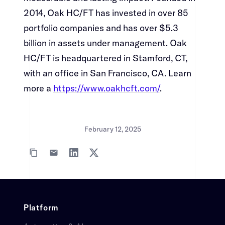
2014, Oak HC/FT has invested in over 85
portfolio companies and has over $5.3
billion in assets under management. Oak
HC/FT is headquartered in Stamford, CT,
with an office in San Francisco, CA. Learn
more a ​​​​‌ ‍ ​‍​‍‌‍ ‌ ​‍‌‍‍‌‌‍‌ ‌‍‍‌‌‍ ‍​‍​‍​ ‍‍​‍​‍‌ ​ ‌‍​‌‌‍ ‍‌‍‍‌‌ ‌​‌ ‍‌​‍ ‍‌‍‍‌‌‍ ​‍​‍​‍ ​​‍​‍‌‍‍​‌ ​‍‌‍‌‌‌‍‌‍​‍​‍​ ‍‍​‍​‍‌‍‍​‌ ‌​‌ ‌​‌ ​​​ ‍‍​‍ ​‍ ‌‍ ​‌‍ ‌‍​ ‌‍​‌‌‍ ​‌‍‍​‌‍ ‌ ​ ‌ ‌​​ ‍‍​ ​ ​ ​ ​ ​ ​ ​ ​‍ ‌‍‍‌‌‍ ‍‌ ‌​‌‍‌‌‌‍ ‍‌ ‌​​‍ ‌‍‌‌‌‍‌​‌‍‍‌‌ ‌​​‍ ‌‍ ‌‌‍ ‌‍‌​‌‍‌‌​ ‌‌ ​​‌ ​‍‌‍‌‌‌ ​ ‌‍‌‌‌‍ ‍‌ ‌​‌‍​‌‌ ‌​‌‍‍‌‌‍ ‌‍ ‍​ ‍ ‌‍‍‌‌‍‌​​ ‌​ ‍​​ ​‍​ ‌ ‌‍‌​​ ​‍​ ‌​​ ‍​​ ‌‍​‍ ‌​ ‌‌‌‍‌‍​ ‌‍​ ‍‌​‍ ‌​ ‌​​ ‌​​ ‍​‌‍​‌​‍ ‌‌‍​‍‌‍​‍​ ‌ ​ ‌‌​‍ ‌‌‍‌‌‌‍​‍​ ​‌​ ‌ ​ ​ ‌‍‌‌​ ‌‌‌‍​ ​ ​‍​ ​ ‌‍‌​‌‍​‍​ ‍ ‌ ‌​‌ ‍‌‌ ​​‌‍‌‌​ ‌‌‍​‍‌‍ ​‌‍ ‌‍‌ ‌‌​​‌‍ ‌ ​ ‌ ‌​​ ‍ ‌ ​​‌‍​‌‌ ‌​‌‍‍​​ ‌‌‍​ ‌‍ ‌‍ ‍‌ ‌​‌‍‌‌‌‍ ‍‌ ‌​​‍‌‌​ ‌‌‌​​‍‌‌ ‌‍‍ ‌‍‌‌‌ ‍‌​‍‌‌​ ​ ‌​‌​​‍‌‌​ ​ ‌​‌​​‍‌‌​ ​‍​ ​‍‌‍​ ​ ‍​​ ‍​‌‍​ ‌‍‌​‌‍‌‌​ ‌‌​ ‍‌‌‍​‍​ ​​‌‍​‍‌‍​ ​‍‌‌​ ​‍​ ​‍​‍‌‌​ ‌‌‌​‌​​‍ ‍‌‍​ ‌‍‍​‌‍‍‌‌‍ ​‌‍‌​‌ ​‍‌‍‌‌‌‍ ‍​‍‌‌​ ‌‌‌​​‍‌‌ ‌‍‍ ‌‍‌‌‌ ‍‌​‍‌‌​ ​ ‌​‌​​‍‌‌​ ​ ‌​‌​​‍‌‌​ ​‍​ ​‍‌‍​‌​ ​‍​ ‌‍‌‍‌​​ ‌​​ ​ ​ ‌ ​ ‍​​ ‍​‌‍‌‍​ ‌​‌‍‌​​‍‌‌​ ​‍​ ​‍​‍‌‌​ ‌‌‌​‌​​‍ ‍‌ ‌​‌‍‌‌‌ ‍​‌ ‌​​ ‌‍​‍‌‍​‌‌ ​ ‌‍‌‌‌‌‌‌‌ ​‍‌‍ ​​ ‌‌‍‍​‌ ‌​‌ ‌​‌ ​​​‍‌‌​ ​ ‌​​‌​‍‌‌​ ​‍‌​‌‍​‍‌‌​ ​‍‌​‌‍‌‍ ​‌‍ ‌‍​ ‌‍​‌‌‍ ​‌‍‍​‌‍ ‌ ​ ‌ ‌​​‍‌‌​ ​ ‌​​‌​ ​ ​ ​ ​ ​ ​ ​ ​‍‌‍‌‍‍‌‌‍‌​​ ‌​ ‍​​ ​‍​ ‌ ‌‍‌​​ ​‍​ ‌​​ ‍​​ ‌‍​‍ ‌​ ‌‌‌‍‌‍​ ‌‍​ ‍‌​‍ ‌​ ‌​​ ‌​​ ‍​‌‍​‌​‍ ‌‌‍​‍‌‍​‍​ ‌ ​ ‌‌​‍ ‌‌‍‌‌‌‍​‍​ ​‌​ ‌ ​ ​ ‌‍‌‌​ ‌‌‌‍​ ​ ​‍​ ​ ‌‍‌​‌‍​‍​‍‌‍‌ ‌​‌ ‍‌‌ ​​‌‍‌‌​ ‌‌‍​‍‌‍ ​‌‍ ‌‍‌ ‌‌​​‌‍ ‌ ​ ‌ ‌​​‍‌‍‌ ​​‌‍​‌‌ ‌​‌‍‍​​ ‌‌‍​ ‌‍ ‌‍ ‍‌ ‌​‌‍‌‌‌‍ ‍‌ ‌​​‍‌‌​ ‌‌‌​​‍‌‌ ‌‍‍ ‌‍‌‌‌ ‍‌​‍‌‌​ ​ ‌​‌​​‍‌‌​ ​ ‌​‌​​‍‌‌​ ​‍​ ​‍‌‍​ ​ ‍​​ ‍​‌‍​ ‌‍‌​‌‍‌‌​ ‌‌​ ‍‌‌‍​‍​ ​​‌‍​‍‌‍​ ​‍‌‌​ ​‍​ ​‍​‍‌‌​ ‌‌‌​‌​​‍ ‍‌‍​ ‌‍‍​‌‍‍‌‌‍ ​‌‍‌​‌ ​‍‌‍‌‌‌‍ ‍​‍‌‌​ ‌‌‌​​‍‌‌ ‌‍‍ ‌‍‌‌‌ ‍‌​‍‌‌​ ​ ‌​‌​​‍‌‌​ ​ ‌​‌​​‍‌‌​ ​‍​ ​‍‌‍​‌​ ​‍​ ‌‍‌‍‌​​ ‌​​ ​ ​ ‌ ​ ‍​​ ‍​‌‍‌‍​ ‌​‌‍‌​​‍‌‌​ ​‍​ ​‍​‍‌‌​ ‌‌‌​‌​​‍ ‍‌ ‌​‌‍‌‌‌ ‍​‌ ‌​​‍‌‍‌ ​​‌‍‌‌‌ ​‍‌ ​ ‌ ​​‌‍‌‌‌‍​ ‌ ‌​‌‍‍‌‌ ‌‍‌‍‌‌​ ‌‌ ​​‌ ‌‌‌‍​‍‌‍ ​‌‍‍‌‌ ​ ‌‍‍​‌‍‌‌‌‍‌​​‍​‍‌ ‌
https://www.oakhcft.com/
.​​​​‌ ‍ ​‍​‍‌‍ ‌ ​‍‌‍‍‌‌‍‌ ‌‍‍‌‌‍ ‍​‍​‍​ ‍‍​‍​‍‌ ​ ‌‍​‌‌‍ ‍‌‍‍‌‌ ‌​‌ ‍‌​‍ ‍‌‍‍‌‌‍ ​‍​‍​‍ ​​‍​‍‌‍‍​‌ ​‍‌‍‌‌‌‍‌‍​‍​‍​ ‍‍​‍​‍‌‍‍​‌ ‌​‌ ‌​‌ ​​​ ‍‍​‍ ​‍ ‌‍ ​‌‍ ‌‍​ ‌‍​‌‌‍ ​‌‍‍​‌‍ ‌ ​ ‌ ‌​​ ‍‍​ ​ ​ ​ ​ ​ ​ ​ ​‍ ‌‍‍‌‌‍ ‍‌ ‌​‌‍‌‌‌‍ ‍‌ ‌​​‍ ‌‍‌‌‌‍‌​‌‍‍‌‌ ‌​​‍ ‌‍ ‌‌‍ ‌‍‌​‌‍‌‌​ ‌‌ ​​‌ ​‍‌‍‌‌‌ ​ ‌‍‌‌‌‍ ‍‌ ‌​‌‍​‌‌ ‌​‌‍‍‌‌‍ ‌‍ ‍​ ‍ ‌‍‍‌‌‍‌​​ ‌​ ‍​​ ​‍​ ‌ ‌‍‌​​ ​‍​ ‌​​ ‍​​ ‌‍​‍ ‌​ ‌‌‌‍‌‍​ ‌‍​ ‍‌​‍ ‌​ ‌​​ ‌​​ ‍​‌‍​‌​‍ ‌‌‍​‍‌‍​‍​ ‌ ​ ‌‌​‍ ‌‌‍‌‌‌‍​‍​ ​‌​ ‌ ​ ​ ‌‍‌‌​ ‌‌‌‍​ ​ ​‍​ ​ ‌‍‌​‌‍​‍​ ‍ ‌ ‌​‌ ‍‌‌ ​​‌‍‌‌​ ‌‌‍​‍‌‍ ​‌‍ ‌‍‌ ‌‌​​‌‍ ‌ ​ ‌ ‌​​ ‍ ‌ ​​‌‍​‌‌ ‌​‌‍‍​​ ‌‌‍​ ‌‍ ‌‍ ‍‌ ‌​‌‍‌‌‌‍ ‍‌ ‌​​‍‌‌​ ‌‌‌​​‍‌‌ ‌‍‍ ‌‍‌‌‌ ‍‌​‍‌‌​ ​ ‌​‌​​‍‌‌​ ​ ‌​‌​​‍‌‌​ ​‍​ ​‍‌‍​ ​ ‍​​ ‍​‌‍​ ‌‍‌​‌‍‌‌​ ‌‌​ ‍‌‌‍​‍​ ​​‌‍​‍‌‍​ ​‍‌‌​ ​‍​ ​‍​‍‌‌​ ‌‌‌​‌​​‍ ‍‌‍​ ‌‍‍​‌‍‍‌‌‍ ​‌‍‌​‌ ​‍‌‍‌‌‌‍ ‍​‍‌‌​ ‌‌‌​​‍‌‌ ‌‍‍ ‌‍‌‌‌ ‍‌​‍‌‌​ ​ ‌​‌​​‍‌‌​ ​ ‌​‌​​‍‌‌​ ​‍​ ​‍​ ​‍​ ​‍​ ​​​ ​‌​ ​‍​ ‍​‌‍​‍​ ​​‌‍​ ​ ​ ​ ‍​‌‍‌‌​‍‌‌​ ​‍​ ​‍​‍‌‌​ ‌‌‌​‌​​‍ ‍‌ ‌​‌‍‌‌‌ ‍​‌ ‌​​ ‌‍​‍‌‍​‌‌ ​ ‌‍‌‌‌‌‌‌‌ ​‍‌‍ ​​ ‌‌‍‍​‌ ‌​‌ ‌​‌ ​​​‍‌‌​ ​ ‌​​‌​‍‌‌​ ​‍‌​‌‍​‍‌‌​ ​‍‌​‌‍‌‍ ​‌‍ ‌‍​ ‌‍​‌‌‍ ​‌‍‍​‌‍ ‌ ​ ‌ ‌​​‍‌‌​ ​ ‌​​‌​ ​ ​ ​ ​ ​ ​ ​ ​‍‌‍‌‍‍‌‌‍‌​​ ‌​ ‍​​ ​‍​ ‌ ‌‍‌​​ ​‍​ ‌​​ ‍​​ ‌‍​‍ ‌​ ‌‌‌‍‌‍​ ‌‍​ ‍‌​‍ ‌​ ‌​​ ‌​​ ‍​‌‍​‌​‍ ‌‌‍​‍‌‍​‍​ ‌ ​ ‌‌​‍ ‌‌‍‌‌‌‍​‍​ ​‌​ ‌ ​ ​ ‌‍‌‌​ ‌‌‌‍​ ​ ​‍​ ​ ‌‍‌​‌‍​‍​‍‌‍‌ ‌​‌ ‍‌‌ ​​‌‍‌‌​ ‌‌‍​‍‌‍ ​‌‍ ‌‍‌ ‌‌​​‌‍ ‌ ​ ‌ ‌​​‍‌‍‌ ​​‌‍​‌‌ ‌​‌‍‍​​ ‌‌‍​ ‌‍ ‌‍ ‍‌ ‌​‌‍‌‌‌‍ ‍‌ ‌​​‍‌‌​ ‌‌‌​​‍‌‌ ‌‍‍ ‌‍‌‌‌ ‍‌​‍‌‌​ ​ ‌​‌​​‍‌‌​ ​ ‌​‌​​‍‌‌​ ​‍​ ​‍‌‍​ ​ ‍​​ ‍​‌‍​ ‌‍‌​‌‍‌‌​ ‌‌​ ‍‌‌‍​‍​ ​​‌‍​‍‌‍​ ​‍‌‌​ ​‍​ ​‍​‍‌‌​ ‌‌‌​‌​​‍ ‍‌‍​ ‌‍‍​‌‍‍‌‌‍ ​‌‍‌​‌ ​‍‌‍‌‌‌‍ ‍​‍‌‌​ ‌‌‌​​‍‌‌ ‌‍‍ ‌‍‌‌‌ ‍‌​‍‌‌​ ​ ‌​‌​​‍‌‌​ ​ ‌​‌​​‍‌‌​ ​‍​ ​‍​ ​‍​ ​‍​ ​​​ ​‌​ ​‍​ ‍​‌‍​‍​ ​​‌‍​ ​ ​ ​ ‍​‌‍‌‌​‍‌‌​ ​‍​ ​‍​‍‌‌​ ‌‌‌​‌​​‍ ‍‌ ‌​‌‍‌‌‌ ‍​‌ ‌​​‍‌‍‌ ​​‌‍‌‌‌ ​‍‌ ​ ‌ ​​‌‍‌‌‌‍​ ‌ ‌​‌‍‍‌‌ ‌‍‌‍‌‌​ ‌‌ ​​‌ ‌‌‌‍​‍‌‍ ​‌‍‍‌‌ ​ ‌‍‍​‌‍‌‌‌‍‌​​‍​‍‌ ‌
February 12, 2025
Platform​​​​‌ ‍ ​‍​‍‌‍ ‌ ​‍‌‍‍‌‌‍‌ ‌‍‍‌‌‍ ‍​‍​‍​ ‍‍​‍​‍‌ ​ ‌‍​‌‌‍ ‍‌‍‍‌‌ ‌​‌ ‍‌​‍ ‍‌‍‍‌‌‍ ​‍​‍​‍ ​​‍​‍‌‍‍​‌ ​‍‌‍‌‌‌‍‌‍​‍​‍​ ‍‍​‍​‍‌‍‍​‌ ‌​‌ ‌​‌ ​​​ ‍‍​‍ ​‍ ‌‍ ​‌‍ ‌‍​ ‌‍​‌‌‍ ​‌‍‍​‌‍ ‌ ​ ‌ ‌​​ ‍‍​ ​ ​ ​ ​ ​ ​ ​ ​‍ ‌‍‍‌‌‍ ‍‌ ‌​‌‍‌‌‌‍ ‍‌ ‌​​‍ ‌‍‌‌‌‍‌​‌‍‍‌‌ ‌​​‍ ‌‍ ‌‌‍ ‌‍‌​‌‍‌‌​ ‌‌ ​​‌ ​‍‌‍‌‌‌ ​ ‌‍‌‌‌‍ ‍‌ ‌​‌‍​‌‌ ‌​‌‍‍‌‌‍ ‌‍ ‍​ ‍ ‌‍‍‌‌‍‌​​ ‌​ ​​‌‍‌​‌‍‌‍​ ‍​​ ​‌​ ‍‌​ ​​​ ‍‌​‍ ‌​ ‍​‌‍​‍​ ​​‌‍‌‍​‍ ‌​ ‌​​ ‍‌​ ​‍​ ‌​​‍ ‌‌‍​‌​ ​​​ ‌​​ ​ ​‍ ‌​ ​‍‌‍‌​‌‍‌‍​ ​​​ ​​​ ‌ ​ ‌​​ ​​‌‍​ ​ ‍​​ ‍​​ ​‍​ ‍ ‌ ‌​‌ ‍‌‌ ​​‌‍‌‌​ ‌‌ ​ ‌‍‍‌‌ ‌​‌‍‌‌‌​‌‍‌‍ ‌‍ ‌ ‌​‌‍‌‌‌ ​‍​ ‍ ‌ ​​‌‍​‌‌ ‌​‌‍‍​​ ‌‌‍ ​‌‍‍‌‌‍ ‍‌‍‍ ‌​​ ‌‍ ‌‍ ​‌ ‌‌‌‍ ‌‌‍ ‍‌ ​ ​‍‌‌​ ‌‌‌​​‍‌‌ ‌‍‍ ‌‍‌‌‌ ‍‌​‍‌‌​ ​ ‌​‌​​‍‌‌​ ​ ‌​‌​​‍‌‌​ ​‍​ ​‍​ ‌​‌‍‌​​ ‌​​ ​​​ ‌‍‌‍‌​​ ​​‌‍​‍​ ​‍​ ​‌‌‍​‍​ ‌ ​‍‌‌​ ​‍​ ​‍​‍‌‌​ ‌‌‌​‌​​‍ ‍‌‍‍​‌‍‌‌‌‍​‌‌‍‌​‌‍‍‌‌‍ ‍‌‍‌ ​ ‌‍​‍‌‍​‌‌ ​ ‌‍‌‌‌‌‌‌‌ ​‍‌‍ ​​ ‌‌‍‍​‌ ‌​‌ ‌​‌ ​​​‍‌‌​ ​ ‌​​‌​‍‌‌​ ​‍‌​‌‍​‍‌‌​ ​‍‌​‌‍‌‍ ​‌‍ ‌‍​ ‌‍​‌‌‍ ​‌‍‍​‌‍ ‌ ​ ‌ ‌​​‍‌‌​ ​ ‌​​‌​ ​ ​ ​ ​ ​ ​ ​ ​‍‌‍‌‍‍‌‌‍‌​​ ‌​ ​​‌‍‌​‌‍‌‍​ ‍​​ ​‌​ ‍‌​ ​​​ ‍‌​‍ ‌​ ‍​‌‍​‍​ ​​‌‍‌‍​‍ ‌​ ‌​​ ‍‌​ ​‍​ ‌​​‍ ‌‌‍​‌​ ​​​ ‌​​ ​ ​‍ ‌​ ​‍‌‍‌​‌‍‌‍​ ​​​ ​​​ ‌ ​ ‌​​ ​​‌‍​ ​ ‍​​ ‍​​ ​‍​‍‌‍‌ ‌​‌ ‍‌‌ ​​‌‍‌‌​ ‌‌ ​ ‌‍‍‌‌ ‌​‌‍‌‌‌​‌‍‌‍ ‌‍ ‌ ‌​‌‍‌‌‌ ​‍​‍‌‍‌ ​​‌‍​‌‌ ‌​‌‍‍​​ ‌‌‍ ​‌‍‍‌‌‍ ‍‌‍‍ ‌​​ ‌‍ ‌‍ ​‌ ‌‌‌‍ ‌‌‍ ‍‌ ​ ​‍‌‌​ ‌‌‌​​‍‌‌ ‌‍‍ ‌‍‌‌‌ ‍‌​‍‌‌​ ​ ‌​‌​​‍‌‌​ ​ ‌​‌​​‍‌‌​ ​‍​ ​‍​ ‌​‌‍‌​​ ‌​​ ​​​ ‌‍‌‍‌​​ ​​‌‍​‍​ ​‍​ ​‌‌‍​‍​ ‌ ​‍‌‌​ ​‍​ ​‍​‍‌‌​ ‌‌‌​‌​​‍ ‍‌‍‍​‌‍‌‌‌‍​‌‌‍‌​‌‍‍‌‌‍ ‍‌‍‌ ​‍‌‍‌ ​​‌‍‌‌‌ ​‍‌ ​ ‌ ​​‌‍‌‌‌‍​ ‌ ‌​‌‍‍‌‌ ‌‍‌‍‌‌​ ‌‌ ​​‌ ‌‌‌‍​‍‌‍ ​‌‍‍‌‌ ​ ‌‍‍​‌‍‌‌‌‍‌​​‍​‍‌ ‌