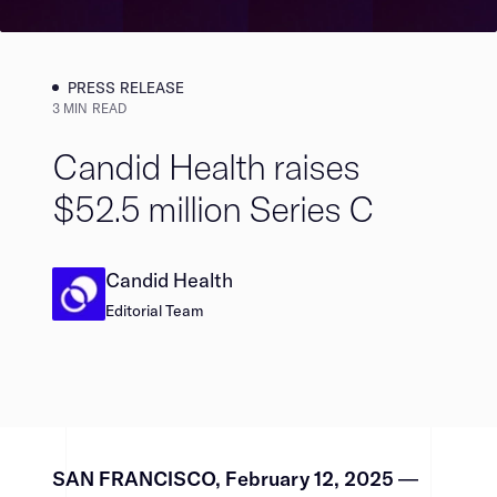
PRESS RELEASE​​​​‌ ‍ ​‍​‍‌‍ ‌ ​‍‌‍‍‌‌‍‌ ‌‍‍‌‌‍ ‍​‍​‍​ ‍‍​‍​‍‌ ​ ‌‍​‌‌‍ ‍‌‍‍‌‌ ‌​‌ ‍‌​‍ ‍‌‍‍‌‌‍ ​‍​‍​‍ ​​‍​‍‌‍‍​‌ ​‍‌‍‌‌‌‍‌‍​‍​‍​ ‍‍​‍​‍‌‍‍​‌ ‌​‌ ‌​‌ ​​​ ‍‍​‍ ​‍ ‌‍ ​‌‍ ‌‍​ ‌‍​‌‌‍ ​‌‍‍​‌‍ ‌ ​ ‌ ‌​​ ‍‍​ ​ ​ ​ ​ ​ ​ ​ ​‍ ‌‍‍‌‌‍ ‍‌ ‌​‌‍‌‌‌‍ ‍‌ ‌​​‍ ‌‍‌‌‌‍‌​‌‍‍‌‌ ‌​​‍ ‌‍ ‌‌‍ ‌‍‌​‌‍‌‌​ ‌‌ ​​‌ ​‍‌‍‌‌‌ ​ ‌‍‌‌‌‍ ‍‌ ‌​‌‍​‌‌ ‌​‌‍‍‌‌‍ ‌‍ ‍​ ‍ ‌‍‍‌‌‍‌​​ ‌​ ​ ​ ​​‌‍‌‌​ ‌‍​ ​‌​ ‌​‌‍‌‍​ ‍‌​‍ ‌‌‍​‍‌‍‌‌​ ​ ​ ​​​‍ ‌​ ‌​​ ‌ ​ ​‍‌‍​‍​‍ ‌‌‍​‍‌‍​‍​ ‌​‌‍‌‍​‍ ‌​ ​‍‌‍‌‌​ ​ ‌‍‌‍​ ‌‍‌‍‌‌‌‍​‍​ ​​​ ‌‌​ ‌‍‌‍‌‍​ ​‌​ ‍ ‌ ‌​‌ ‍‌‌ ​​‌‍‌‌​ ‌‌‍​ ‌‍​‌‌ ‌​‌‍‌‌‌‍‌ ‌‍ ‌ ​‍‌ ‍‌​ ‍ ‌ ​​‌‍​‌‌ ‌​‌‍‍​​ ‌‌‍ ‍‌‍​‌‌‍ ‌‌‍‌‌​ ‌‍​‍‌‍​‌‌ ​ ‌‍‌‌‌‌‌‌‌ ​‍‌‍ ​​ ‌‌‍‍​‌ ‌​‌ ‌​‌ ​​​‍‌‌​ ​ ‌​​‌​‍‌‌​ ​‍‌​‌‍​‍‌‌​ ​‍‌​‌‍‌‍ ​‌‍ ‌‍​ ‌‍​‌‌‍ ​‌‍‍​‌‍ ‌ ​ ‌ ‌​​‍‌‌​ ​ ‌​​‌​ ​ ​ ​ ​ ​ ​ ​ ​‍‌‍‌‍‍‌‌‍‌​​ ‌​ ​ ​ ​​‌‍‌‌​ ‌‍​ ​‌​ ‌​‌‍‌‍​ ‍‌​‍ ‌‌‍​‍‌‍‌‌​ ​ ​ ​​​‍ ‌​ ‌​​ ‌ ​ ​‍‌‍​‍​‍ ‌‌‍​‍‌‍​‍​ ‌​‌‍‌‍​‍ ‌​ ​‍‌‍‌‌​ ​ ‌‍‌‍​ ‌‍‌‍‌‌‌‍​‍​ ​​​ ‌‌​ ‌‍‌‍‌‍​ ​‌​‍‌‍‌ ‌​‌ ‍‌‌ ​​‌‍‌‌​ ‌‌‍​ ‌‍​‌‌ ‌​‌‍‌‌‌‍‌ ‌‍ ‌ ​‍‌ ‍‌​‍‌‍‌ ​​‌‍​‌‌ ‌​‌‍‍​​ ‌‌‍ ‍‌‍​‌‌‍ ‌‌‍‌‌​‍‌‍‌ ​​‌‍‌‌‌ ​‍‌ ​ ‌ ​​‌‍‌‌‌‍​ ‌ ‌​‌‍‍‌‌ ‌‍‌‍‌‌​ ‌‌ ​​‌ ‌‌‌‍​‍‌‍ ​‌‍‍‌‌ ​ ‌‍‍​‌‍‌‌‌‍‌​​‍​‍‌ ‌
3 MIN READ
Candid Health raises
$52.5 million Series C​​​​‌ ‍ ​‍​‍‌‍ ‌ ​‍‌‍‍‌‌‍‌ ‌‍‍‌‌‍ ‍​‍​‍​ ‍‍​‍​‍‌ ​ ‌‍​‌‌‍ ‍‌‍‍‌‌ ‌​‌ ‍‌​‍ ‍‌‍‍‌‌‍ ​‍​‍​‍ ​​‍​‍‌‍‍​‌ ​‍‌‍‌‌‌‍‌‍​‍​‍​ ‍‍​‍​‍‌‍‍​‌ ‌​‌ ‌​‌ ​​​ ‍‍​‍ ​‍ ‌‍ ​‌‍ ‌‍​ ‌‍​‌‌‍ ​‌‍‍​‌‍ ‌ ​ ‌ ‌​​ ‍‍​ ​ ​ ​ ​ ​ ​ ​ ​‍ ‌‍‍‌‌‍ ‍‌ ‌​‌‍‌‌‌‍ ‍‌ ‌​​‍ ‌‍‌‌‌‍‌​‌‍‍‌‌ ‌​​‍ ‌‍ ‌‌‍ ‌‍‌​‌‍‌‌​ ‌‌ ​​‌ ​‍‌‍‌‌‌ ​ ‌‍‌‌‌‍ ‍‌ ‌​‌‍​‌‌ ‌​‌‍‍‌‌‍ ‌‍ ‍​ ‍ ‌‍‍‌‌‍‌​​ ‌​ ‍​​ ​‍​ ‌ ‌‍‌​​ ​‍​ ‌​​ ‍​​ ‌‍​‍ ‌​ ‌‌‌‍‌‍​ ‌‍​ ‍‌​‍ ‌​ ‌​​ ‌​​ ‍​‌‍​‌​‍ ‌‌‍​‍‌‍​‍​ ‌ ​ ‌‌​‍ ‌‌‍‌‌‌‍​‍​ ​‌​ ‌ ​ ​ ‌‍‌‌​ ‌‌‌‍​ ​ ​‍​ ​ ‌‍‌​‌‍​‍​ ‍ ‌ ‌​‌ ‍‌‌ ​​‌‍‌‌​ ‌‌‍​‍‌‍ ​‌‍ ‌‍‌ ‌‌​​‌‍ ‌ ​ ‌ ‌​​ ‍ ‌ ​​‌‍​‌‌ ‌​‌‍‍​​ ‌‌ ‌​‌‍‍‌‌ ‌​‌‍ ​‌‍‌‌​ ‌‍​‍‌‍​‌‌ ​ ‌‍‌‌‌‌‌‌‌ ​‍‌‍ ​​ ‌‌‍‍​‌ ‌​‌ ‌​‌ ​​​‍‌‌​ ​ ‌​​‌​‍‌‌​ ​‍‌​‌‍​‍‌‌​ ​‍‌​‌‍‌‍ ​‌‍ ‌‍​ ‌‍​‌‌‍ ​‌‍‍​‌‍ ‌ ​ ‌ ‌​​‍‌‌​ ​ ‌​​‌​ ​ ​ ​ ​ ​ ​ ​ ​‍‌‍‌‍‍‌‌‍‌​​ ‌​ ‍​​ ​‍​ ‌ ‌‍‌​​ ​‍​ ‌​​ ‍​​ ‌‍​‍ ‌​ ‌‌‌‍‌‍​ ‌‍​ ‍‌​‍ ‌​ ‌​​ ‌​​ ‍​‌‍​‌​‍ ‌‌‍​‍‌‍​‍​ ‌ ​ ‌‌​‍ ‌‌‍‌‌‌‍​‍​ ​‌​ ‌ ​ ​ ‌‍‌‌​ ‌‌‌‍​ ​ ​‍​ ​ ‌‍‌​‌‍​‍​‍‌‍‌ ‌​‌ ‍‌‌ ​​‌‍‌‌​ ‌‌‍​‍‌‍ ​‌‍ ‌‍‌ ‌‌​​‌‍ ‌ ​ ‌ ‌​​‍‌‍‌ ​​‌‍​‌‌ ‌​‌‍‍​​ ‌‌ ‌​‌‍‍‌‌ ‌​‌‍ ​‌‍‌‌​‍‌‍‌ ​​‌‍‌‌‌ ​‍‌ ​ ‌ ​​‌‍‌‌‌‍​ ‌ ‌​‌‍‍‌‌ ‌‍‌‍‌‌​ ‌‌ ​​‌ ‌‌‌‍​‍‌‍ ​‌‍‍‌‌ ​ ‌‍‍​‌‍‌‌‌‍‌​​‍​‍‌ ‌
Candid Health​​​​‌ ‍ ​‍​‍‌‍ ‌ ​‍‌‍‍‌‌‍‌ ‌‍‍‌‌‍ ‍​‍​‍​ ‍‍​‍​‍‌ ​ ‌‍​‌‌‍ ‍‌‍‍‌‌ ‌​‌ ‍‌​‍ ‍‌‍‍‌‌‍ ​‍​‍​‍ ​​‍​‍‌‍‍​‌ ​‍‌‍‌‌‌‍‌‍​‍​‍​ ‍‍​‍​‍‌‍‍​‌ ‌​‌ ‌​‌ ​​​ ‍‍​‍ ​‍ ‌‍ ​‌‍ ‌‍​ ‌‍​‌‌‍ ​‌‍‍​‌‍ ‌ ​ ‌ ‌​​ ‍‍​ ​ ​ ​ ​ ​ ​ ​ ​‍ ‌‍‍‌‌‍ ‍‌ ‌​‌‍‌‌‌‍ ‍‌ ‌​​‍ ‌‍‌‌‌‍‌​‌‍‍‌‌ ‌​​‍ ‌‍ ‌‌‍ ‌‍‌​‌‍‌‌​ ‌‌ ​​‌ ​‍‌‍‌‌‌ ​ ‌‍‌‌‌‍ ‍‌ ‌​‌‍​‌‌ ‌​‌‍‍‌‌‍ ‌‍ ‍​ ‍ ‌‍‍‌‌‍‌​​ ‌​ ‌‌​ ‍‌​ ‌‍​ ​‌​ ‍‌‌‍​ ​ ‍​‌‍‌​​‍ ‌​ ​​​ ‍​​ ‍‌‌‍‌​​‍ ‌​ ‌​​ ​ ​ ‌‌​ ‌ ​‍ ‌​ ‍‌‌‍‌‌​ ‌‌​ ​ ​‍ ‌​ ‌‌​ ​ ‌‍‌‍​ ​‍​ ‌‍​ ‌​​ ‍​‌‍‌​‌‍​‍‌‍​‍​ ‌​‌‍‌‍​ ‍ ‌ ‌​‌ ‍‌‌ ​​‌‍‌‌​ ‌‌‍​‌‌ ‌‌‌ ‌​‌‍‍​‌‍ ‌ ​‍​ ‍ ‌ ​​‌‍​‌‌ ‌​‌‍‍​​ ‌‌‍ ‍‌‍​‌‌‍ ‌‌‍‌‌​ ‌‍​‍‌‍​‌‌ ​ ‌‍‌‌‌‌‌‌‌ ​‍‌‍ ​​ ‌‌‍‍​‌ ‌​‌ ‌​‌ ​​​‍‌‌​ ​ ‌​​‌​‍‌‌​ ​‍‌​‌‍​‍‌‌​ ​‍‌​‌‍‌‍ ​‌‍ ‌‍​ ‌‍​‌‌‍ ​‌‍‍​‌‍ ‌ ​ ‌ ‌​​‍‌‌​ ​ ‌​​‌​ ​ ​ ​ ​ ​ ​ ​ ​‍‌‍‌‍‍‌‌‍‌​​ ‌​ ‌‌​ ‍‌​ ‌‍​ ​‌​ ‍‌‌‍​ ​ ‍​‌‍‌​​‍ ‌​ ​​​ ‍​​ ‍‌‌‍‌​​‍ ‌​ ‌​​ ​ ​ ‌‌​ ‌ ​‍ ‌​ ‍‌‌‍‌‌​ ‌‌​ ​ ​‍ ‌​ ‌‌​ ​ ‌‍‌‍​ ​‍​ ‌‍​ ‌​​ ‍​‌‍‌​‌‍​‍‌‍​‍​ ‌​‌‍‌‍​‍‌‍‌ ‌​‌ ‍‌‌ ​​‌‍‌‌​ ‌‌‍​‌‌ ‌‌‌ ‌​‌‍‍​‌‍ ‌ ​‍​‍‌‍‌ ​​‌‍​‌‌ ‌​‌‍‍​​ ‌‌‍ ‍‌‍​‌‌‍ ‌‌‍‌‌​‍‌‍‌ ​​‌‍‌‌‌ ​‍‌ ​ ‌ ​​‌‍‌‌‌‍​ ‌ ‌​‌‍‍‌‌ ‌‍‌‍‌‌​ ‌‌ ​​‌ ‌‌‌‍​‍‌‍ ​‌‍‍‌‌ ​ ‌‍‍​‌‍‌‌‌‍‌​​‍​‍‌ ‌
Editorial Team​​​​‌ ‍ ​‍​‍‌‍ ‌ ​‍‌‍‍‌‌‍‌ ‌‍‍‌‌‍ ‍​‍​‍​ ‍‍​‍​‍‌ ​ ‌‍​‌‌‍ ‍‌‍‍‌‌ ‌​‌ ‍‌​‍ ‍‌‍‍‌‌‍ ​‍​‍​‍ ​​‍​‍‌‍‍​‌ ​‍‌‍‌‌‌‍‌‍​‍​‍​ ‍‍​‍​‍‌‍‍​‌ ‌​‌ ‌​‌ ​​​ ‍‍​‍ ​‍ ‌‍ ​‌‍ ‌‍​ ‌‍​‌‌‍ ​‌‍‍​‌‍ ‌ ​ ‌ ‌​​ ‍‍​ ​ ​ ​ ​ ​ ​ ​ ​‍ ‌‍‍‌‌‍ ‍‌ ‌​‌‍‌‌‌‍ ‍‌ ‌​​‍ ‌‍‌‌‌‍‌​‌‍‍‌‌ ‌​​‍ ‌‍ ‌‌‍ ‌‍‌​‌‍‌‌​ ‌‌ ​​‌ ​‍‌‍‌‌‌ ​ ‌‍‌‌‌‍ ‍‌ ‌​‌‍​‌‌ ‌​‌‍‍‌‌‍ ‌‍ ‍​ ‍ ‌‍‍‌‌‍‌​​ ‌​ ‌‌​ ‍‌​ ‌‍​ ​‌​ ‍‌‌‍​ ​ ‍​‌‍‌​​‍ ‌​ ​​​ ‍​​ ‍‌‌‍‌​​‍ ‌​ ‌​​ ​ ​ ‌‌​ ‌ ​‍ ‌​ ‍‌‌‍‌‌​ ‌‌​ ​ ​‍ ‌​ ‌‌​ ​ ‌‍‌‍​ ​‍​ ‌‍​ ‌​​ ‍​‌‍‌​‌‍​‍‌‍​‍​ ‌​‌‍‌‍​ ‍ ‌ ‌​‌ ‍‌‌ ​​‌‍‌‌​ ‌‌‍​‌‌ ‌‌‌ ‌​‌‍‍​‌‍ ‌ ​‍​ ‍ ‌ ​​‌‍​‌‌ ‌​‌‍‍​​ ‌‌ ‌​‌‍‍‌‌ ‌​‌‍ ​‌‍‌‌​ ‌‍​‍‌‍​‌‌ ​ ‌‍‌‌‌‌‌‌‌ ​‍‌‍ ​​ ‌‌‍‍​‌ ‌​‌ ‌​‌ ​​​‍‌‌​ ​ ‌​​‌​‍‌‌​ ​‍‌​‌‍​‍‌‌​ ​‍‌​‌‍‌‍ ​‌‍ ‌‍​ ‌‍​‌‌‍ ​‌‍‍​‌‍ ‌ ​ ‌ ‌​​‍‌‌​ ​ ‌​​‌​ ​ ​ ​ ​ ​ ​ ​ ​‍‌‍‌‍‍‌‌‍‌​​ ‌​ ‌‌​ ‍‌​ ‌‍​ ​‌​ ‍‌‌‍​ ​ ‍​‌‍‌​​‍ ‌​ ​​​ ‍​​ ‍‌‌‍‌​​‍ ‌​ ‌​​ ​ ​ ‌‌​ ‌ ​‍ ‌​ ‍‌‌‍‌‌​ ‌‌​ ​ ​‍ ‌​ ‌‌​ ​ ‌‍‌‍​ ​‍​ ‌‍​ ‌​​ ‍​‌‍‌​‌‍​‍‌‍​‍​ ‌​‌‍‌‍​‍‌‍‌ ‌​‌ ‍‌‌ ​​‌‍‌‌​ ‌‌‍​‌‌ ‌‌‌ ‌​‌‍‍​‌‍ ‌ ​‍​‍‌‍‌ ​​‌‍​‌‌ ‌​‌‍‍​​ ‌‌ ‌​‌‍‍‌‌ ‌​‌‍ ​‌‍‌‌​‍‌‍‌ ​​‌‍‌‌‌ ​‍‌ ​ ‌ ​​‌‍‌‌‌‍​ ‌ ‌​‌‍‍‌‌ ‌‍‌‍‌‌​ ‌‌ ​​‌ ‌‌‌‍​‍‌‍ ​‌‍‍‌‌ ​ ‌‍‍​‌‍‌‌‌‍‌​​‍​‍‌ ‌
SAN FRANCISCO, February 12, 2025 ​​​​‌ ‍ ​‍​‍‌‍ ‌ ​‍‌‍‍‌‌‍‌ ‌‍‍‌‌‍ ‍​‍​‍​ ‍‍​‍​‍‌ ​ ‌‍​‌‌‍ ‍‌‍‍‌‌ ‌​‌ ‍‌​‍ ‍‌‍‍‌‌‍ ​‍​‍​‍ ​​‍​‍‌‍‍​‌ ​‍‌‍‌‌‌‍‌‍​‍​‍​ ‍‍​‍​‍‌‍‍​‌ ‌​‌ ‌​‌ ​​​ ‍‍​‍ ​‍ ‌‍ ​‌‍ ‌‍​ ‌‍​‌‌‍ ​‌‍‍​‌‍ ‌ ​ ‌ ‌​​ ‍‍​ ​ ​ ​ ​ ​ ​ ​ ​‍ ‌‍‍‌‌‍ ‍‌ ‌​‌‍‌‌‌‍ ‍‌ ‌​​‍ ‌‍‌‌‌‍‌​‌‍‍‌‌ ‌​​‍ ‌‍ ‌‌‍ ‌‍‌​‌‍‌‌​ ‌‌ ​​‌ ​‍‌‍‌‌‌ ​ ‌‍‌‌‌‍ ‍‌ ‌​‌‍​‌‌ ‌​‌‍‍‌‌‍ ‌‍ ‍​ ‍ ‌‍‍‌‌‍‌​​ ‌​ ‍​​ ​‍​ ‌ ‌‍‌​​ ​‍​ ‌​​ ‍​​ ‌‍​‍ ‌​ ‌‌‌‍‌‍​ ‌‍​ ‍‌​‍ ‌​ ‌​​ ‌​​ ‍​‌‍​‌​‍ ‌‌‍​‍‌‍​‍​ ‌ ​ ‌‌​‍ ‌‌‍‌‌‌‍​‍​ ​‌​ ‌ ​ ​ ‌‍‌‌​ ‌‌‌‍​ ​ ​‍​ ​ ‌‍‌​‌‍​‍​ ‍ ‌ ‌​‌ ‍‌‌ ​​‌‍‌‌​ ‌‌‍​‍‌‍ ​‌‍ ‌‍‌ ‌‌​​‌‍ ‌ ​ ‌ ‌​​ ‍ ‌ ​​‌‍​‌‌ ‌​‌‍‍​​ ‌‌‍​ ‌‍ ‌‍ ‍‌ ‌​‌‍‌‌‌‍ ‍‌ ‌​​‍‌‌​ ‌‌‌​​‍‌‌ ‌‍‍ ‌‍‌‌‌ ‍‌​‍‌‌​ ​ ‌​‌​​‍‌‌​ ​ ‌​‌​​‍‌‌​ ​‍​ ​‍‌‍​‍​ ​​‌‍​‌​ ‌​‌‍‌‍​ ​​​ ‌ ‌‍‌‍‌‍​ ​ ​‍​ ​​​ ‌‍​‍‌‌​ ​‍​ ​‍​‍‌‌​ ‌‌‌​‌​​‍ ‍‌‍​ ‌‍‍​‌‍‍‌‌‍ ​‌‍‌​‌ ​‍‌‍‌‌‌‍ ‍​‍‌‌​ ‌‌‌​​‍‌‌ ‌‍‍ ‌‍‌‌‌ ‍‌​‍‌‌​ ​ ‌​‌​​‍‌‌​ ​ ‌​‌​​‍‌‌​ ​‍​ ​‍​ ​ ​ ‌‍​ ​ ​ ‍​​ ‌ ​ ‌‍​ ‌​​ ​‍​ ​​​ ‌‌​ ‌‌‌‍‌‍​‍‌‌​ ​‍​ ​‍​‍‌‌​ ‌‌‌​‌​​‍ ‍‌ ‌​‌‍‌‌‌ ‍​‌ ‌​​ ‌‍​‍‌‍​‌‌ ​ ‌‍‌‌‌‌‌‌‌ ​‍‌‍ ​​ ‌‌‍‍​‌ ‌​‌ ‌​‌ ​​​‍‌‌​ ​ ‌​​‌​‍‌‌​ ​‍‌​‌‍​‍‌‌​ ​‍‌​‌‍‌‍ ​‌‍ ‌‍​ ‌‍​‌‌‍ ​‌‍‍​‌‍ ‌ ​ ‌ ‌​​‍‌‌​ ​ ‌​​‌​ ​ ​ ​ ​ ​ ​ ​ ​‍‌‍‌‍‍‌‌‍‌​​ ‌​ ‍​​ ​‍​ ‌ ‌‍‌​​ ​‍​ ‌​​ ‍​​ ‌‍​‍ ‌​ ‌‌‌‍‌‍​ ‌‍​ ‍‌​‍ ‌​ ‌​​ ‌​​ ‍​‌‍​‌​‍ ‌‌‍​‍‌‍​‍​ ‌ ​ ‌‌​‍ ‌‌‍‌‌‌‍​‍​ ​‌​ ‌ ​ ​ ‌‍‌‌​ ‌‌‌‍​ ​ ​‍​ ​ ‌‍‌​‌‍​‍​‍‌‍‌ ‌​‌ ‍‌‌ ​​‌‍‌‌​ ‌‌‍​‍‌‍ ​‌‍ ‌‍‌ ‌‌​​‌‍ ‌ ​ ‌ ‌​​‍‌‍‌ ​​‌‍​‌‌ ‌​‌‍‍​​ ‌‌‍​ ‌‍ ‌‍ ‍‌ ‌​‌‍‌‌‌‍ ‍‌ ‌​​‍‌‌​ ‌‌‌​​‍‌‌ ‌‍‍ ‌‍‌‌‌ ‍‌​‍‌‌​ ​ ‌​‌​​‍‌‌​ ​ ‌​‌​​‍‌‌​ ​‍​ ​‍‌‍​‍​ ​​‌‍​‌​ ‌​‌‍‌‍​ ​​​ ‌ ‌‍‌‍‌‍​ ​ ​‍​ ​​​ ‌‍​‍‌‌​ ​‍​ ​‍​‍‌‌​ ‌‌‌​‌​​‍ ‍‌‍​ ‌‍‍​‌‍‍‌‌‍ ​‌‍‌​‌ ​‍‌‍‌‌‌‍ ‍​‍‌‌​ ‌‌‌​​‍‌‌ ‌‍‍ ‌‍‌‌‌ ‍‌​‍‌‌​ ​ ‌​‌​​‍‌‌​ ​ ‌​‌​​‍‌‌​ ​‍​ ​‍​ ​ ​ ‌‍​ ​ ​ ‍​​ ‌ ​ ‌‍​ ‌​​ ​‍​ ​​​ ‌‌​ ‌‌‌‍‌‍​‍‌‌​ ​‍​ ​‍​‍‌‌​ ‌‌‌​‌​​‍ ‍‌ ‌​‌‍‌‌‌ ‍​‌ ‌​​‍‌‍‌ ​​‌‍‌‌‌ ​‍‌ ​ ‌ ​​‌‍‌‌‌‍​ ‌ ‌​‌‍‍‌‌ ‌‍‌‍‌‌​ ‌‌ ​​‌ ‌‌‌‍​‍‌‍ ​‌‍‍‌‌ ​ ‌‍‍​‌‍‌‌‌‍‌​​‍​‍‌ ‌
—