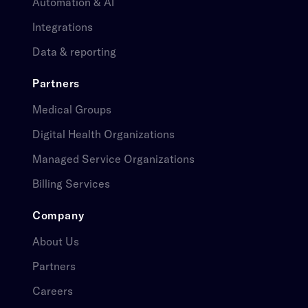
Automation & AI​​​​‌ ‍ ​‍​‍‌‍ ‌ ​‍‌‍‍‌‌‍‌ ‌‍‍‌‌‍ ‍​‍​‍​ ‍‍​‍​‍‌ ​ ‌‍​‌‌‍ ‍‌‍‍‌‌ ‌​‌ ‍‌​‍ ‍‌‍‍‌‌‍ ​‍​‍​‍ ​​‍​‍‌‍‍​‌ ​‍‌‍‌‌‌‍‌‍​‍​‍​ ‍‍​‍​‍‌‍‍​‌ ‌​‌ ‌​‌ ​​​ ‍‍​‍ ​‍ ‌‍ ​‌‍ ‌‍​ ‌‍​‌‌‍ ​‌‍‍​‌‍ ‌ ​ ‌ ‌​​ ‍‍​ ​ ​ ​ ​ ​ ​ ​ ​‍ ‌‍‍‌‌‍ ‍‌ ‌​‌‍‌‌‌‍ ‍‌ ‌​​‍ ‌‍‌‌‌‍‌​‌‍‍‌‌ ‌​​‍ ‌‍ ‌‌‍ ‌‍‌​‌‍‌‌​ ‌‌ ​​‌ ​‍‌‍‌‌‌ ​ ‌‍‌‌‌‍ ‍‌ ‌​‌‍​‌‌ ‌​‌‍‍‌‌‍ ‌‍ ‍​ ‍ ‌‍‍‌‌‍‌​​ ‌​ ​​‌‍‌​‌‍‌‍​ ‍​​ ​‌​ ‍‌​ ​​​ ‍‌​‍ ‌​ ‍​‌‍​‍​ ​​‌‍‌‍​‍ ‌​ ‌​​ ‍‌​ ​‍​ ‌​​‍ ‌‌‍​‌​ ​​​ ‌​​ ​ ​‍ ‌​ ​‍‌‍‌​‌‍‌‍​ ​​​ ​​​ ‌ ​ ‌​​ ​​‌‍​ ​ ‍​​ ‍​​ ​‍​ ‍ ‌ ‌​‌ ‍‌‌ ​​‌‍‌‌​ ‌‌ ​ ‌‍‍‌‌ ‌​‌‍‌‌‌​‌‍‌‍ ‌‍ ‌ ‌​‌‍‌‌‌ ​‍​ ‍ ‌ ​​‌‍​‌‌ ‌​‌‍‍​​ ‌‌‍ ​‌‍‍‌‌‍ ‍‌‍‍ ‌​​ ‌‍ ‌‍ ​‌ ‌‌‌‍ ‌‌‍ ‍‌ ​ ​‍‌‌​ ‌‌‌​​‍‌‌ ‌‍‍ ‌‍‌‌‌ ‍‌​‍‌‌​ ​ ‌​‌​​‍‌‌​ ​ ‌​‌​​‍‌‌​ ​‍​ ​‍​ ‌​‌‍‌​​ ‌​​ ​​​ ‌‍‌‍‌​​ ​​‌‍​‍​ ​‍​ ​‌‌‍​‍​ ‌ ​‍‌‌​ ​‍​ ​‍​‍‌‌​ ‌‌‌​‌​​‍ ‍‌‍ ​‌‍‍‌‌‍ ‍‌‍‍ ‌ ​ ​‍‌‌​ ‌‌‌​​‍‌‌ ‌‍‍ ‌‍‌‌‌ ‍‌​‍‌‌​ ​ ‌​‌​​‍‌‌​ ​ ‌​‌​​‍‌‌​ ​‍​ ​‍‌‍‌​​ ‍​​ ​‍‌‍​‍‌‍​‌‌‍​ ​ ​​‌‍​ ​ ​‍‌‍​‍‌‍​‍​ ‌‍​‍‌‌​ ​‍​ ​‍​‍‌‌​ ‌‌‌​‌​​‍ ‍‌‍ ​‌‍​‌‌‍​‍‌‍‌‌‌‍ ​​ ‌‍​‍‌‍​‌‌ ​ ‌‍‌‌‌‌‌‌‌ ​‍‌‍ ​​ ‌‌‍‍​‌ ‌​‌ ‌​‌ ​​​‍‌‌​ ​ ‌​​‌​‍‌‌​ ​‍‌​‌‍​‍‌‌​ ​‍‌​‌‍‌‍ ​‌‍ ‌‍​ ‌‍​‌‌‍ ​‌‍‍​‌‍ ‌ ​ ‌ ‌​​‍‌‌​ ​ ‌​​‌​ ​ ​ ​ ​ ​ ​ ​ ​‍‌‍‌‍‍‌‌‍‌​​ ‌​ ​​‌‍‌​‌‍‌‍​ ‍​​ ​‌​ ‍‌​ ​​​ ‍‌​‍ ‌​ ‍​‌‍​‍​ ​​‌‍‌‍​‍ ‌​ ‌​​ ‍‌​ ​‍​ ‌​​‍ ‌‌‍​‌​ ​​​ ‌​​ ​ ​‍ ‌​ ​‍‌‍‌​‌‍‌‍​ ​​​ ​​​ ‌ ​ ‌​​ ​​‌‍​ ​ ‍​​ ‍​​ ​‍​‍‌‍‌ ‌​‌ ‍‌‌ ​​‌‍‌‌​ ‌‌ ​ ‌‍‍‌‌ ‌​‌‍‌‌‌​‌‍‌‍ ‌‍ ‌ ‌​‌‍‌‌‌ ​‍​‍‌‍‌ ​​‌‍​‌‌ ‌​‌‍‍​​ ‌‌‍ ​‌‍‍‌‌‍ ‍‌‍‍ ‌​​ ‌‍ ‌‍ ​‌ ‌‌‌‍ ‌‌‍ ‍‌ ​ ​‍‌‌​ ‌‌‌​​‍‌‌ ‌‍‍ ‌‍‌‌‌ ‍‌​‍‌‌​ ​ ‌​‌​​‍‌‌​ ​ ‌​‌​​‍‌‌​ ​‍​ ​‍​ ‌​‌‍‌​​ ‌​​ ​​​ ‌‍‌‍‌​​ ​​‌‍​‍​ ​‍​ ​‌‌‍​‍​ ‌ ​‍‌‌​ ​‍​ ​‍​‍‌‌​ ‌‌‌​‌​​‍ ‍‌‍ ​‌‍‍‌‌‍ ‍‌‍‍ ‌ ​ ​‍‌‌​ ‌‌‌​​‍‌‌ ‌‍‍ ‌‍‌‌‌ ‍‌​‍‌‌​ ​ ‌​‌​​‍‌‌​ ​ ‌​‌​​‍‌‌​ ​‍​ ​‍‌‍‌​​ ‍​​ ​‍‌‍​‍‌‍​‌‌‍​ ​ ​​‌‍​ ​ ​‍‌‍​‍‌‍​‍​ ‌‍​‍‌‌​ ​‍​ ​‍​‍‌‌​ ‌‌‌​‌​​‍ ‍‌‍ ​‌‍​‌‌‍​‍‌‍‌‌‌‍ ​​‍‌‍‌ ​​‌‍‌‌‌ ​‍‌ ​ ‌ ​​‌‍‌‌‌‍​ ‌ ‌​‌‍‍‌‌ ‌‍‌‍‌‌​ ‌‌ ​​‌ ‌‌‌‍​‍‌‍ ​‌‍‍‌‌ ​ ‌‍‍​‌‍‌‌‌‍‌​​‍​‍‌ ‌
Integrations​​​​‌ ‍ ​‍​‍‌‍ ‌ ​‍‌‍‍‌‌‍‌ ‌‍‍‌‌‍ ‍​‍​‍​ ‍‍​‍​‍‌ ​ ‌‍​‌‌‍ ‍‌‍‍‌‌ ‌​‌ ‍‌​‍ ‍‌‍‍‌‌‍ ​‍​‍​‍ ​​‍​‍‌‍‍​‌ ​‍‌‍‌‌‌‍‌‍​‍​‍​ ‍‍​‍​‍‌‍‍​‌ ‌​‌ ‌​‌ ​​​ ‍‍​‍ ​‍ ‌‍ ​‌‍ ‌‍​ ‌‍​‌‌‍ ​‌‍‍​‌‍ ‌ ​ ‌ ‌​​ ‍‍​ ​ ​ ​ ​ ​ ​ ​ ​‍ ‌‍‍‌‌‍ ‍‌ ‌​‌‍‌‌‌‍ ‍‌ ‌​​‍ ‌‍‌‌‌‍‌​‌‍‍‌‌ ‌​​‍ ‌‍ ‌‌‍ ‌‍‌​‌‍‌‌​ ‌‌ ​​‌ ​‍‌‍‌‌‌ ​ ‌‍‌‌‌‍ ‍‌ ‌​‌‍​‌‌ ‌​‌‍‍‌‌‍ ‌‍ ‍​ ‍ ‌‍‍‌‌‍‌​​ ‌​ ​​‌‍‌​‌‍‌‍​ ‍​​ ​‌​ ‍‌​ ​​​ ‍‌​‍ ‌​ ‍​‌‍​‍​ ​​‌‍‌‍​‍ ‌​ ‌​​ ‍‌​ ​‍​ ‌​​‍ ‌‌‍​‌​ ​​​ ‌​​ ​ ​‍ ‌​ ​‍‌‍‌​‌‍‌‍​ ​​​ ​​​ ‌ ​ ‌​​ ​​‌‍​ ​ ‍​​ ‍​​ ​‍​ ‍ ‌ ‌​‌ ‍‌‌ ​​‌‍‌‌​ ‌‌ ​ ‌‍‍‌‌ ‌​‌‍‌‌‌​‌‍‌‍ ‌‍ ‌ ‌​‌‍‌‌‌ ​‍​ ‍ ‌ ​​‌‍​‌‌ ‌​‌‍‍​​ ‌‌‍ ​‌‍‍‌‌‍ ‍‌‍‍ ‌​​ ‌‍ ‌‍ ​‌ ‌‌‌‍ ‌‌‍ ‍‌ ​ ​‍‌‌​ ‌‌‌​​‍‌‌ ‌‍‍ ‌‍‌‌‌ ‍‌​‍‌‌​ ​ ‌​‌​​‍‌‌​ ​ ‌​‌​​‍‌‌​ ​‍​ ​‍​ ‌​‌‍‌​​ ‌​​ ​​​ ‌‍‌‍‌​​ ​​‌‍​‍​ ​‍​ ​‌‌‍​‍​ ‌ ​‍‌‌​ ​‍​ ​‍​‍‌‌​ ‌‌‌​‌​​‍ ‍‌‍ ​‌‍‍‌‌‍ ‍‌‍‍ ‌ ​ ​‍‌‌​ ‌‌‌​​‍‌‌ ‌‍‍ ‌‍‌‌‌ ‍‌​‍‌‌​ ​ ‌​‌​​‍‌‌​ ​ ‌​‌​​‍‌‌​ ​‍​ ​‍‌‍​ ‌‍‌​​ ​​​ ‌‌​ ​‌​ ‌​‌‍‌‌‌‍​‌‌‍‌‍​ ‌‍‌‍​‍​ ​ ‌‍‌‌​ ‍​‌‍‌‌‌‍‌​​ ‌‍​ ​ ‌‍​‍​ ‌​​ ‌ ​ ‌​‌‍‌​‌‍‌‌‌‍​‍​ ‌‍‌‍‌​​ ‍‌​ ‍‌​ ‌‌‌‍‌‌​ ​‍​‍‌‌​ ​‍​ ​‍​‍‌‌​ ‌‌‌​‌​​‍ ‍‌‍ ​‌‍​‌‌‍​‍‌‍‌‌‌‍ ​​ ‌‍​‍‌‍​‌‌ ​ ‌‍‌‌‌‌‌‌‌ ​‍‌‍ ​​ ‌‌‍‍​‌ ‌​‌ ‌​‌ ​​​‍‌‌​ ​ ‌​​‌​‍‌‌​ ​‍‌​‌‍​‍‌‌​ ​‍‌​‌‍‌‍ ​‌‍ ‌‍​ ‌‍​‌‌‍ ​‌‍‍​‌‍ ‌ ​ ‌ ‌​​‍‌‌​ ​ ‌​​‌​ ​ ​ ​ ​ ​ ​ ​ ​‍‌‍‌‍‍‌‌‍‌​​ ‌​ ​​‌‍‌​‌‍‌‍​ ‍​​ ​‌​ ‍‌​ ​​​ ‍‌​‍ ‌​ ‍​‌‍​‍​ ​​‌‍‌‍​‍ ‌​ ‌​​ ‍‌​ ​‍​ ‌​​‍ ‌‌‍​‌​ ​​​ ‌​​ ​ ​‍ ‌​ ​‍‌‍‌​‌‍‌‍​ ​​​ ​​​ ‌ ​ ‌​​ ​​‌‍​ ​ ‍​​ ‍​​ ​‍​‍‌‍‌ ‌​‌ ‍‌‌ ​​‌‍‌‌​ ‌‌ ​ ‌‍‍‌‌ ‌​‌‍‌‌‌​‌‍‌‍ ‌‍ ‌ ‌​‌‍‌‌‌ ​‍​‍‌‍‌ ​​‌‍​‌‌ ‌​‌‍‍​​ ‌‌‍ ​‌‍‍‌‌‍ ‍‌‍‍ ‌​​ ‌‍ ‌‍ ​‌ ‌‌‌‍ ‌‌‍ ‍‌ ​ ​‍‌‌​ ‌‌‌​​‍‌‌ ‌‍‍ ‌‍‌‌‌ ‍‌​‍‌‌​ ​ ‌​‌​​‍‌‌​ ​ ‌​‌​​‍‌‌​ ​‍​ ​‍​ ‌​‌‍‌​​ ‌​​ ​​​ ‌‍‌‍‌​​ ​​‌‍​‍​ ​‍​ ​‌‌‍​‍​ ‌ ​‍‌‌​ ​‍​ ​‍​‍‌‌​ ‌‌‌​‌​​‍ ‍‌‍ ​‌‍‍‌‌‍ ‍‌‍‍ ‌ ​ ​‍‌‌​ ‌‌‌​​‍‌‌ ‌‍‍ ‌‍‌‌‌ ‍‌​‍‌‌​ ​ ‌​‌​​‍‌‌​ ​ ‌​‌​​‍‌‌​ ​‍​ ​‍‌‍​ ‌‍‌​​ ​​​ ‌‌​ ​‌​ ‌​‌‍‌‌‌‍​‌‌‍‌‍​ ‌‍‌‍​‍​ ​ ‌‍‌‌​ ‍​‌‍‌‌‌‍‌​​ ‌‍​ ​ ‌‍​‍​ ‌​​ ‌ ​ ‌​‌‍‌​‌‍‌‌‌‍​‍​ ‌‍‌‍‌​​ ‍‌​ ‍‌​ ‌‌‌‍‌‌​ ​‍​‍‌‌​ ​‍​ ​‍​‍‌‌​ ‌‌‌​‌​​‍ ‍‌‍ ​‌‍​‌‌‍​‍‌‍‌‌‌‍ ​​‍‌‍‌ ​​‌‍‌‌‌ ​‍‌ ​ ‌ ​​‌‍‌‌‌‍​ ‌ ‌​‌‍‍‌‌ ‌‍‌‍‌‌​ ‌‌ ​​‌ ‌‌‌‍​‍‌‍ ​‌‍‍‌‌ ​ ‌‍‍​‌‍‌‌‌‍‌​​‍​‍‌ ‌
Data & reporting​​​​‌ ‍ ​‍​‍‌‍ ‌ ​‍‌‍‍‌‌‍‌ ‌‍‍‌‌‍ ‍​‍​‍​ ‍‍​‍​‍‌ ​ ‌‍​‌‌‍ ‍‌‍‍‌‌ ‌​‌ ‍‌​‍ ‍‌‍‍‌‌‍ ​‍​‍​‍ ​​‍​‍‌‍‍​‌ ​‍‌‍‌‌‌‍‌‍​‍​‍​ ‍‍​‍​‍‌‍‍​‌ ‌​‌ ‌​‌ ​​​ ‍‍​‍ ​‍ ‌‍ ​‌‍ ‌‍​ ‌‍​‌‌‍ ​‌‍‍​‌‍ ‌ ​ ‌ ‌​​ ‍‍​ ​ ​ ​ ​ ​ ​ ​ ​‍ ‌‍‍‌‌‍ ‍‌ ‌​‌‍‌‌‌‍ ‍‌ ‌​​‍ ‌‍‌‌‌‍‌​‌‍‍‌‌ ‌​​‍ ‌‍ ‌‌‍ ‌‍‌​‌‍‌‌​ ‌‌ ​​‌ ​‍‌‍‌‌‌ ​ ‌‍‌‌‌‍ ‍‌ ‌​‌‍​‌‌ ‌​‌‍‍‌‌‍ ‌‍ ‍​ ‍ ‌‍‍‌‌‍‌​​ ‌​ ​​‌‍‌​‌‍‌‍​ ‍​​ ​‌​ ‍‌​ ​​​ ‍‌​‍ ‌​ ‍​‌‍​‍​ ​​‌‍‌‍​‍ ‌​ ‌​​ ‍‌​ ​‍​ ‌​​‍ ‌‌‍​‌​ ​​​ ‌​​ ​ ​‍ ‌​ ​‍‌‍‌​‌‍‌‍​ ​​​ ​​​ ‌ ​ ‌​​ ​​‌‍​ ​ ‍​​ ‍​​ ​‍​ ‍ ‌ ‌​‌ ‍‌‌ ​​‌‍‌‌​ ‌‌ ​ ‌‍‍‌‌ ‌​‌‍‌‌‌​‌‍‌‍ ‌‍ ‌ ‌​‌‍‌‌‌ ​‍​ ‍ ‌ ​​‌‍​‌‌ ‌​‌‍‍​​ ‌‌‍ ​‌‍‍‌‌‍ ‍‌‍‍ ‌​​ ‌‍ ‌‍ ​‌ ‌‌‌‍ ‌‌‍ ‍‌ ​ ​‍‌‌​ ‌‌‌​​‍‌‌ ‌‍‍ ‌‍‌‌‌ ‍‌​‍‌‌​ ​ ‌​‌​​‍‌‌​ ​ ‌​‌​​‍‌‌​ ​‍​ ​‍​ ‌​‌‍‌​​ ‌​​ ​​​ ‌‍‌‍‌​​ ​​‌‍​‍​ ​‍​ ​‌‌‍​‍​ ‌ ​‍‌‌​ ​‍​ ​‍​‍‌‌​ ‌‌‌​‌​​‍ ‍‌‍ ​‌‍‍‌‌‍ ‍‌‍‍ ‌ ​ ​‍‌‌​ ‌‌‌​​‍‌‌ ‌‍‍ ‌‍‌‌‌ ‍‌​‍‌‌​ ​ ‌​‌​​‍‌‌​ ​ ‌​‌​​‍‌‌​ ​‍​ ​‍​ ‍​​ ​ ​ ‌​‌‍​‌‌‍‌​‌‍‌‌​ ​ ​ ​‌​ ‌ ‌‍​‍​ ​​​ ‍‌​ ​ ​ ​​​ ​​‌‍​‍‌‍​‌​ ‍​​ ​​​ ‍​‌‍​ ​ ‌‍‌‍‌​‌‍​‍‌‍​‍​ ‌‌‌‍‌​​ ​ ​ ‌‍‌‍​‌​ ‌‌​ ​ ​‍‌‌​ ​‍​ ​‍​‍‌‌​ ‌‌‌​‌​​‍ ‍‌‍ ​‌‍​‌‌‍​‍‌‍‌‌‌‍ ​​ ‌‍​‍‌‍​‌‌ ​ ‌‍‌‌‌‌‌‌‌ ​‍‌‍ ​​ ‌‌‍‍​‌ ‌​‌ ‌​‌ ​​​‍‌‌​ ​ ‌​​‌​‍‌‌​ ​‍‌​‌‍​‍‌‌​ ​‍‌​‌‍‌‍ ​‌‍ ‌‍​ ‌‍​‌‌‍ ​‌‍‍​‌‍ ‌ ​ ‌ ‌​​‍‌‌​ ​ ‌​​‌​ ​ ​ ​ ​ ​ ​ ​ ​‍‌‍‌‍‍‌‌‍‌​​ ‌​ ​​‌‍‌​‌‍‌‍​ ‍​​ ​‌​ ‍‌​ ​​​ ‍‌​‍ ‌​ ‍​‌‍​‍​ ​​‌‍‌‍​‍ ‌​ ‌​​ ‍‌​ ​‍​ ‌​​‍ ‌‌‍​‌​ ​​​ ‌​​ ​ ​‍ ‌​ ​‍‌‍‌​‌‍‌‍​ ​​​ ​​​ ‌ ​ ‌​​ ​​‌‍​ ​ ‍​​ ‍​​ ​‍​‍‌‍‌ ‌​‌ ‍‌‌ ​​‌‍‌‌​ ‌‌ ​ ‌‍‍‌‌ ‌​‌‍‌‌‌​‌‍‌‍ ‌‍ ‌ ‌​‌‍‌‌‌ ​‍​‍‌‍‌ ​​‌‍​‌‌ ‌​‌‍‍​​ ‌‌‍ ​‌‍‍‌‌‍ ‍‌‍‍ ‌​​ ‌‍ ‌‍ ​‌ ‌‌‌‍ ‌‌‍ ‍‌ ​ ​‍‌‌​ ‌‌‌​​‍‌‌ ‌‍‍ ‌‍‌‌‌ ‍‌​‍‌‌​ ​ ‌​‌​​‍‌‌​ ​ ‌​‌​​‍‌‌​ ​‍​ ​‍​ ‌​‌‍‌​​ ‌​​ ​​​ ‌‍‌‍‌​​ ​​‌‍​‍​ ​‍​ ​‌‌‍​‍​ ‌ ​‍‌‌​ ​‍​ ​‍​‍‌‌​ ‌‌‌​‌​​‍ ‍‌‍ ​‌‍‍‌‌‍ ‍‌‍‍ ‌ ​ ​‍‌‌​ ‌‌‌​​‍‌‌ ‌‍‍ ‌‍‌‌‌ ‍‌​‍‌‌​ ​ ‌​‌​​‍‌‌​ ​ ‌​‌​​‍‌‌​ ​‍​ ​‍​ ‍​​ ​ ​ ‌​‌‍​‌‌‍‌​‌‍‌‌​ ​ ​ ​‌​ ‌ ‌‍​‍​ ​​​ ‍‌​ ​ ​ ​​​ ​​‌‍​‍‌‍​‌​ ‍​​ ​​​ ‍​‌‍​ ​ ‌‍‌‍‌​‌‍​‍‌‍​‍​ ‌‌‌‍‌​​ ​ ​ ‌‍‌‍​‌​ ‌‌​ ​ ​‍‌‌​ ​‍​ ​‍​‍‌‌​ ‌‌‌​‌​​‍ ‍‌‍ ​‌‍​‌‌‍​‍‌‍‌‌‌‍ ​​‍‌‍‌ ​​‌‍‌‌‌ ​‍‌ ​ ‌ ​​‌‍‌‌‌‍​ ‌ ‌​‌‍‍‌‌ ‌‍‌‍‌‌​ ‌‌ ​​‌ ‌‌‌‍​‍‌‍ ​‌‍‍‌‌ ​ ‌‍‍​‌‍‌‌‌‍‌​​‍​‍‌ ‌
Partners​​​​‌ ‍ ​‍​‍‌‍ ‌ ​‍‌‍‍‌‌‍‌ ‌‍‍‌‌‍ ‍​‍​‍​ ‍‍​‍​‍‌ ​ ‌‍​‌‌‍ ‍‌‍‍‌‌ ‌​‌ ‍‌​‍ ‍‌‍‍‌‌‍ ​‍​‍​‍ ​​‍​‍‌‍‍​‌ ​‍‌‍‌‌‌‍‌‍​‍​‍​ ‍‍​‍​‍‌‍‍​‌ ‌​‌ ‌​‌ ​​​ ‍‍​‍ ​‍ ‌‍ ​‌‍ ‌‍​ ‌‍​‌‌‍ ​‌‍‍​‌‍ ‌ ​ ‌ ‌​​ ‍‍​ ​ ​ ​ ​ ​ ​ ​ ​‍ ‌‍‍‌‌‍ ‍‌ ‌​‌‍‌‌‌‍ ‍‌ ‌​​‍ ‌‍‌‌‌‍‌​‌‍‍‌‌ ‌​​‍ ‌‍ ‌‌‍ ‌‍‌​‌‍‌‌​ ‌‌ ​​‌ ​‍‌‍‌‌‌ ​ ‌‍‌‌‌‍ ‍‌ ‌​‌‍​‌‌ ‌​‌‍‍‌‌‍ ‌‍ ‍​ ‍ ‌‍‍‌‌‍‌​​ ‌​ ​​‌‍‌​‌‍‌‍​ ‍​​ ​‌​ ‍‌​ ​​​ ‍‌​‍ ‌​ ‍​‌‍​‍​ ​​‌‍‌‍​‍ ‌​ ‌​​ ‍‌​ ​‍​ ‌​​‍ ‌‌‍​‌​ ​​​ ‌​​ ​ ​‍ ‌​ ​‍‌‍‌​‌‍‌‍​ ​​​ ​​​ ‌ ​ ‌​​ ​​‌‍​ ​ ‍​​ ‍​​ ​‍​ ‍ ‌ ‌​‌ ‍‌‌ ​​‌‍‌‌​ ‌‌ ​ ‌‍‍‌‌ ‌​‌‍‌‌‌​‌‍‌‍ ‌‍ ‌ ‌​‌‍‌‌‌ ​‍​ ‍ ‌ ​​‌‍​‌‌ ‌​‌‍‍​​ ‌‌‍ ​‌‍‍‌‌‍ ‍‌‍‍ ‌​​ ‌‍ ‌‍ ​‌ ‌‌‌‍ ‌‌‍ ‍‌ ​ ​‍‌‌​ ‌‌‌​​‍‌‌ ‌‍‍ ‌‍‌‌‌ ‍‌​‍‌‌​ ​ ‌​‌​​‍‌‌​ ​ ‌​‌​​‍‌‌​ ​‍​ ​‍​ ‍​​ ​‌​ ‌‌​ ​‍​ ​ ​ ​‌​ ‌ ​ ‌‌‌‍​ ​ ‍‌​ ‌‌​ ‌‌​‍‌‌​ ​‍​ ​‍​‍‌‌​ ‌‌‌​‌​​‍ ‍‌‍‍​‌‍‌‌‌‍​‌‌‍‌​‌‍‍‌‌‍ ‍‌‍‌ ​ ‌‍​‍‌‍​‌‌ ​ ‌‍‌‌‌‌‌‌‌ ​‍‌‍ ​​ ‌‌‍‍​‌ ‌​‌ ‌​‌ ​​​‍‌‌​ ​ ‌​​‌​‍‌‌​ ​‍‌​‌‍​‍‌‌​ ​‍‌​‌‍‌‍ ​‌‍ ‌‍​ ‌‍​‌‌‍ ​‌‍‍​‌‍ ‌ ​ ‌ ‌​​‍‌‌​ ​ ‌​​‌​ ​ ​ ​ ​ ​ ​ ​ ​‍‌‍‌‍‍‌‌‍‌​​ ‌​ ​​‌‍‌​‌‍‌‍​ ‍​​ ​‌​ ‍‌​ ​​​ ‍‌​‍ ‌​ ‍​‌‍​‍​ ​​‌‍‌‍​‍ ‌​ ‌​​ ‍‌​ ​‍​ ‌​​‍ ‌‌‍​‌​ ​​​ ‌​​ ​ ​‍ ‌​ ​‍‌‍‌​‌‍‌‍​ ​​​ ​​​ ‌ ​ ‌​​ ​​‌‍​ ​ ‍​​ ‍​​ ​‍​‍‌‍‌ ‌​‌ ‍‌‌ ​​‌‍‌‌​ ‌‌ ​ ‌‍‍‌‌ ‌​‌‍‌‌‌​‌‍‌‍ ‌‍ ‌ ‌​‌‍‌‌‌ ​‍​‍‌‍‌ ​​‌‍​‌‌ ‌​‌‍‍​​ ‌‌‍ ​‌‍‍‌‌‍ ‍‌‍‍ ‌​​ ‌‍ ‌‍ ​‌ ‌‌‌‍ ‌‌‍ ‍‌ ​ ​‍‌‌​ ‌‌‌​​‍‌‌ ‌‍‍ ‌‍‌‌‌ ‍‌​‍‌‌​ ​ ‌​‌​​‍‌‌​ ​ ‌​‌​​‍‌‌​ ​‍​ ​‍​ ‍​​ ​‌​ ‌‌​ ​‍​ ​ ​ ​‌​ ‌ ​ ‌‌‌‍​ ​ ‍‌​ ‌‌​ ‌‌​‍‌‌​ ​‍​ ​‍​‍‌‌​ ‌‌‌​‌​​‍ ‍‌‍‍​‌‍‌‌‌‍​‌‌‍‌​‌‍‍‌‌‍ ‍‌‍‌ ​‍‌‍‌ ​​‌‍‌‌‌ ​‍‌ ​ ‌ ​​‌‍‌‌‌‍​ ‌ ‌​‌‍‍‌‌ ‌‍‌‍‌‌​ ‌‌ ​​‌ ‌‌‌‍​‍‌‍ ​‌‍‍‌‌ ​ ‌‍‍​‌‍‌‌‌‍‌​​‍​‍‌ ‌
Medical Groups​​​​‌ ‍ ​‍​‍‌‍ ‌ ​‍‌‍‍‌‌‍‌ ‌‍‍‌‌‍ ‍​‍​‍​ ‍‍​‍​‍‌ ​ ‌‍​‌‌‍ ‍‌‍‍‌‌ ‌​‌ ‍‌​‍ ‍‌‍‍‌‌‍ ​‍​‍​‍ ​​‍​‍‌‍‍​‌ ​‍‌‍‌‌‌‍‌‍​‍​‍​ ‍‍​‍​‍‌‍‍​‌ ‌​‌ ‌​‌ ​​​ ‍‍​‍ ​‍ ‌‍ ​‌‍ ‌‍​ ‌‍​‌‌‍ ​‌‍‍​‌‍ ‌ ​ ‌ ‌​​ ‍‍​ ​ ​ ​ ​ ​ ​ ​ ​‍ ‌‍‍‌‌‍ ‍‌ ‌​‌‍‌‌‌‍ ‍‌ ‌​​‍ ‌‍‌‌‌‍‌​‌‍‍‌‌ ‌​​‍ ‌‍ ‌‌‍ ‌‍‌​‌‍‌‌​ ‌‌ ​​‌ ​‍‌‍‌‌‌ ​ ‌‍‌‌‌‍ ‍‌ ‌​‌‍​‌‌ ‌​‌‍‍‌‌‍ ‌‍ ‍​ ‍ ‌‍‍‌‌‍‌​​ ‌​ ​​‌‍‌​‌‍‌‍​ ‍​​ ​‌​ ‍‌​ ​​​ ‍‌​‍ ‌​ ‍​‌‍​‍​ ​​‌‍‌‍​‍ ‌​ ‌​​ ‍‌​ ​‍​ ‌​​‍ ‌‌‍​‌​ ​​​ ‌​​ ​ ​‍ ‌​ ​‍‌‍‌​‌‍‌‍​ ​​​ ​​​ ‌ ​ ‌​​ ​​‌‍​ ​ ‍​​ ‍​​ ​‍​ ‍ ‌ ‌​‌ ‍‌‌ ​​‌‍‌‌​ ‌‌ ​ ‌‍‍‌‌ ‌​‌‍‌‌‌​‌‍‌‍ ‌‍ ‌ ‌​‌‍‌‌‌ ​‍​ ‍ ‌ ​​‌‍​‌‌ ‌​‌‍‍​​ ‌‌‍ ​‌‍‍‌‌‍ ‍‌‍‍ ‌​​ ‌‍ ‌‍ ​‌ ‌‌‌‍ ‌‌‍ ‍‌ ​ ​‍‌‌​ ‌‌‌​​‍‌‌ ‌‍‍ ‌‍‌‌‌ ‍‌​‍‌‌​ ​ ‌​‌​​‍‌‌​ ​ ‌​‌​​‍‌‌​ ​‍​ ​‍​ ‍​​ ​‌​ ‌‌​ ​‍​ ​ ​ ​‌​ ‌ ​ ‌‌‌‍​ ​ ‍‌​ ‌‌​ ‌‌​‍‌‌​ ​‍​ ​‍​‍‌‌​ ‌‌‌​‌​​‍ ‍‌‍ ​‌‍‍‌‌‍ ‍‌‍‍ ‌ ​ ​‍‌‌​ ‌‌‌​​‍‌‌ ‌‍‍ ‌‍‌‌‌ ‍‌​‍‌‌​ ​ ‌​‌​​‍‌‌​ ​ ‌​‌​​‍‌‌​ ​‍​ ​‍‌‍‌​‌‍​ ​ ‌‌‌‍‌​‌‍​‌​ ‍‌​ ‍​​ ​‌‌‍​ ​ ‌‍​ ‍‌‌‍​‌​‍‌‌​ ​‍​ ​‍​‍‌‌​ ‌‌‌​‌​​‍ ‍‌‍ ​‌‍​‌‌‍​‍‌‍‌‌‌‍ ​​ ‌‍​‍‌‍​‌‌ ​ ‌‍‌‌‌‌‌‌‌ ​‍‌‍ ​​ ‌‌‍‍​‌ ‌​‌ ‌​‌ ​​​‍‌‌​ ​ ‌​​‌​‍‌‌​ ​‍‌​‌‍​‍‌‌​ ​‍‌​‌‍‌‍ ​‌‍ ‌‍​ ‌‍​‌‌‍ ​‌‍‍​‌‍ ‌ ​ ‌ ‌​​‍‌‌​ ​ ‌​​‌​ ​ ​ ​ ​ ​ ​ ​ ​‍‌‍‌‍‍‌‌‍‌​​ ‌​ ​​‌‍‌​‌‍‌‍​ ‍​​ ​‌​ ‍‌​ ​​​ ‍‌​‍ ‌​ ‍​‌‍​‍​ ​​‌‍‌‍​‍ ‌​ ‌​​ ‍‌​ ​‍​ ‌​​‍ ‌‌‍​‌​ ​​​ ‌​​ ​ ​‍ ‌​ ​‍‌‍‌​‌‍‌‍​ ​​​ ​​​ ‌ ​ ‌​​ ​​‌‍​ ​ ‍​​ ‍​​ ​‍​‍‌‍‌ ‌​‌ ‍‌‌ ​​‌‍‌‌​ ‌‌ ​ ‌‍‍‌‌ ‌​‌‍‌‌‌​‌‍‌‍ ‌‍ ‌ ‌​‌‍‌‌‌ ​‍​‍‌‍‌ ​​‌‍​‌‌ ‌​‌‍‍​​ ‌‌‍ ​‌‍‍‌‌‍ ‍‌‍‍ ‌​​ ‌‍ ‌‍ ​‌ ‌‌‌‍ ‌‌‍ ‍‌ ​ ​‍‌‌​ ‌‌‌​​‍‌‌ ‌‍‍ ‌‍‌‌‌ ‍‌​‍‌‌​ ​ ‌​‌​​‍‌‌​ ​ ‌​‌​​‍‌‌​ ​‍​ ​‍​ ‍​​ ​‌​ ‌‌​ ​‍​ ​ ​ ​‌​ ‌ ​ ‌‌‌‍​ ​ ‍‌​ ‌‌​ ‌‌​‍‌‌​ ​‍​ ​‍​‍‌‌​ ‌‌‌​‌​​‍ ‍‌‍ ​‌‍‍‌‌‍ ‍‌‍‍ ‌ ​ ​‍‌‌​ ‌‌‌​​‍‌‌ ‌‍‍ ‌‍‌‌‌ ‍‌​‍‌‌​ ​ ‌​‌​​‍‌‌​ ​ ‌​‌​​‍‌‌​ ​‍​ ​‍‌‍‌​‌‍​ ​ ‌‌‌‍‌​‌‍​‌​ ‍‌​ ‍​​ ​‌‌‍​ ​ ‌‍​ ‍‌‌‍​‌​‍‌‌​ ​‍​ ​‍​‍‌‌​ ‌‌‌​‌​​‍ ‍‌‍ ​‌‍​‌‌‍​‍‌‍‌‌‌‍ ​​‍‌‍‌ ​​‌‍‌‌‌ ​‍‌ ​ ‌ ​​‌‍‌‌‌‍​ ‌ ‌​‌‍‍‌‌ ‌‍‌‍‌‌​ ‌‌ ​​‌ ‌‌‌‍​‍‌‍ ​‌‍‍‌‌ ​ ‌‍‍​‌‍‌‌‌‍‌​​‍​‍‌ ‌
Digital Health Organizations​​​​‌ ‍ ​‍​‍‌‍ ‌ ​‍‌‍‍‌‌‍‌ ‌‍‍‌‌‍ ‍​‍​‍​ ‍‍​‍​‍‌ ​ ‌‍​‌‌‍ ‍‌‍‍‌‌ ‌​‌ ‍‌​‍ ‍‌‍‍‌‌‍ ​‍​‍​‍ ​​‍​‍‌‍‍​‌ ​‍‌‍‌‌‌‍‌‍​‍​‍​ ‍‍​‍​‍‌‍‍​‌ ‌​‌ ‌​‌ ​​​ ‍‍​‍ ​‍ ‌‍ ​‌‍ ‌‍​ ‌‍​‌‌‍ ​‌‍‍​‌‍ ‌ ​ ‌ ‌​​ ‍‍​ ​ ​ ​ ​ ​ ​ ​ ​‍ ‌‍‍‌‌‍ ‍‌ ‌​‌‍‌‌‌‍ ‍‌ ‌​​‍ ‌‍‌‌‌‍‌​‌‍‍‌‌ ‌​​‍ ‌‍ ‌‌‍ ‌‍‌​‌‍‌‌​ ‌‌ ​​‌ ​‍‌‍‌‌‌ ​ ‌‍‌‌‌‍ ‍‌ ‌​‌‍​‌‌ ‌​‌‍‍‌‌‍ ‌‍ ‍​ ‍ ‌‍‍‌‌‍‌​​ ‌​ ​​‌‍‌​‌‍‌‍​ ‍​​ ​‌​ ‍‌​ ​​​ ‍‌​‍ ‌​ ‍​‌‍​‍​ ​​‌‍‌‍​‍ ‌​ ‌​​ ‍‌​ ​‍​ ‌​​‍ ‌‌‍​‌​ ​​​ ‌​​ ​ ​‍ ‌​ ​‍‌‍‌​‌‍‌‍​ ​​​ ​​​ ‌ ​ ‌​​ ​​‌‍​ ​ ‍​​ ‍​​ ​‍​ ‍ ‌ ‌​‌ ‍‌‌ ​​‌‍‌‌​ ‌‌ ​ ‌‍‍‌‌ ‌​‌‍‌‌‌​‌‍‌‍ ‌‍ ‌ ‌​‌‍‌‌‌ ​‍​ ‍ ‌ ​​‌‍​‌‌ ‌​‌‍‍​​ ‌‌‍ ​‌‍‍‌‌‍ ‍‌‍‍ ‌​​ ‌‍ ‌‍ ​‌ ‌‌‌‍ ‌‌‍ ‍‌ ​ ​‍‌‌​ ‌‌‌​​‍‌‌ ‌‍‍ ‌‍‌‌‌ ‍‌​‍‌‌​ ​ ‌​‌​​‍‌‌​ ​ ‌​‌​​‍‌‌​ ​‍​ ​‍​ ‍​​ ​‌​ ‌‌​ ​‍​ ​ ​ ​‌​ ‌ ​ ‌‌‌‍​ ​ ‍‌​ ‌‌​ ‌‌​‍‌‌​ ​‍​ ​‍​‍‌‌​ ‌‌‌​‌​​‍ ‍‌‍ ​‌‍‍‌‌‍ ‍‌‍‍ ‌ ​ ​‍‌‌​ ‌‌‌​​‍‌‌ ‌‍‍ ‌‍‌‌‌ ‍‌​‍‌‌​ ​ ‌​‌​​‍‌‌​ ​ ‌​‌​​‍‌‌​ ​‍​ ​‍​ ‌ ‌‍​ ​ ​​‌‍‌‍​ ​ ‌‍‌​​ ​‌​ ​​​ ​‍​ ​​‌‍‌‍‌‍​ ​ ‍‌​ ‌​‌‍​‍‌‍​‌​ ​​​ ​ ​ ‌​​ ​​​ ‍​​ ​ ​ ‌​​ ​​​ ‌ ​ ‌‌​ ​​​ ‍‌‌‍‌‍‌‍‌‌​ ​​​ ‌ ​‍‌‌​ ​‍​ ​‍​‍‌‌​ ‌‌‌​‌​​‍ ‍‌‍ ​‌‍​‌‌‍​‍‌‍‌‌‌‍ ​​ ‌‍​‍‌‍​‌‌ ​ ‌‍‌‌‌‌‌‌‌ ​‍‌‍ ​​ ‌‌‍‍​‌ ‌​‌ ‌​‌ ​​​‍‌‌​ ​ ‌​​‌​‍‌‌​ ​‍‌​‌‍​‍‌‌​ ​‍‌​‌‍‌‍ ​‌‍ ‌‍​ ‌‍​‌‌‍ ​‌‍‍​‌‍ ‌ ​ ‌ ‌​​‍‌‌​ ​ ‌​​‌​ ​ ​ ​ ​ ​ ​ ​ ​‍‌‍‌‍‍‌‌‍‌​​ ‌​ ​​‌‍‌​‌‍‌‍​ ‍​​ ​‌​ ‍‌​ ​​​ ‍‌​‍ ‌​ ‍​‌‍​‍​ ​​‌‍‌‍​‍ ‌​ ‌​​ ‍‌​ ​‍​ ‌​​‍ ‌‌‍​‌​ ​​​ ‌​​ ​ ​‍ ‌​ ​‍‌‍‌​‌‍‌‍​ ​​​ ​​​ ‌ ​ ‌​​ ​​‌‍​ ​ ‍​​ ‍​​ ​‍​‍‌‍‌ ‌​‌ ‍‌‌ ​​‌‍‌‌​ ‌‌ ​ ‌‍‍‌‌ ‌​‌‍‌‌‌​‌‍‌‍ ‌‍ ‌ ‌​‌‍‌‌‌ ​‍​‍‌‍‌ ​​‌‍​‌‌ ‌​‌‍‍​​ ‌‌‍ ​‌‍‍‌‌‍ ‍‌‍‍ ‌​​ ‌‍ ‌‍ ​‌ ‌‌‌‍ ‌‌‍ ‍‌ ​ ​‍‌‌​ ‌‌‌​​‍‌‌ ‌‍‍ ‌‍‌‌‌ ‍‌​‍‌‌​ ​ ‌​‌​​‍‌‌​ ​ ‌​‌​​‍‌‌​ ​‍​ ​‍​ ‍​​ ​‌​ ‌‌​ ​‍​ ​ ​ ​‌​ ‌ ​ ‌‌‌‍​ ​ ‍‌​ ‌‌​ ‌‌​‍‌‌​ ​‍​ ​‍​‍‌‌​ ‌‌‌​‌​​‍ ‍‌‍ ​‌‍‍‌‌‍ ‍‌‍‍ ‌ ​ ​‍‌‌​ ‌‌‌​​‍‌‌ ‌‍‍ ‌‍‌‌‌ ‍‌​‍‌‌​ ​ ‌​‌​​‍‌‌​ ​ ‌​‌​​‍‌‌​ ​‍​ ​‍​ ‌ ‌‍​ ​ ​​‌‍‌‍​ ​ ‌‍‌​​ ​‌​ ​​​ ​‍​ ​​‌‍‌‍‌‍​ ​ ‍‌​ ‌​‌‍​‍‌‍​‌​ ​​​ ​ ​ ‌​​ ​​​ ‍​​ ​ ​ ‌​​ ​​​ ‌ ​ ‌‌​ ​​​ ‍‌‌‍‌‍‌‍‌‌​ ​​​ ‌ ​‍‌‌​ ​‍​ ​‍​‍‌‌​ ‌‌‌​‌​​‍ ‍‌‍ ​‌‍​‌‌‍​‍‌‍‌‌‌‍ ​​‍‌‍‌ ​​‌‍‌‌‌ ​‍‌ ​ ‌ ​​‌‍‌‌‌‍​ ‌ ‌​‌‍‍‌‌ ‌‍‌‍‌‌​ ‌‌ ​​‌ ‌‌‌‍​‍‌‍ ​‌‍‍‌‌ ​ ‌‍‍​‌‍‌‌‌‍‌​​‍​‍‌ ‌
Managed Service Organizations​​​​‌ ‍ ​‍​‍‌‍ ‌ ​‍‌‍‍‌‌‍‌ ‌‍‍‌‌‍ ‍​‍​‍​ ‍‍​‍​‍‌ ​ ‌‍​‌‌‍ ‍‌‍‍‌‌ ‌​‌ ‍‌​‍ ‍‌‍‍‌‌‍ ​‍​‍​‍ ​​‍​‍‌‍‍​‌ ​‍‌‍‌‌‌‍‌‍​‍​‍​ ‍‍​‍​‍‌‍‍​‌ ‌​‌ ‌​‌ ​​​ ‍‍​‍ ​‍ ‌‍ ​‌‍ ‌‍​ ‌‍​‌‌‍ ​‌‍‍​‌‍ ‌ ​ ‌ ‌​​ ‍‍​ ​ ​ ​ ​ ​ ​ ​ ​‍ ‌‍‍‌‌‍ ‍‌ ‌​‌‍‌‌‌‍ ‍‌ ‌​​‍ ‌‍‌‌‌‍‌​‌‍‍‌‌ ‌​​‍ ‌‍ ‌‌‍ ‌‍‌​‌‍‌‌​ ‌‌ ​​‌ ​‍‌‍‌‌‌ ​ ‌‍‌‌‌‍ ‍‌ ‌​‌‍​‌‌ ‌​‌‍‍‌‌‍ ‌‍ ‍​ ‍ ‌‍‍‌‌‍‌​​ ‌​ ​​‌‍‌​‌‍‌‍​ ‍​​ ​‌​ ‍‌​ ​​​ ‍‌​‍ ‌​ ‍​‌‍​‍​ ​​‌‍‌‍​‍ ‌​ ‌​​ ‍‌​ ​‍​ ‌​​‍ ‌‌‍​‌​ ​​​ ‌​​ ​ ​‍ ‌​ ​‍‌‍‌​‌‍‌‍​ ​​​ ​​​ ‌ ​ ‌​​ ​​‌‍​ ​ ‍​​ ‍​​ ​‍​ ‍ ‌ ‌​‌ ‍‌‌ ​​‌‍‌‌​ ‌‌ ​ ‌‍‍‌‌ ‌​‌‍‌‌‌​‌‍‌‍ ‌‍ ‌ ‌​‌‍‌‌‌ ​‍​ ‍ ‌ ​​‌‍​‌‌ ‌​‌‍‍​​ ‌‌‍ ​‌‍‍‌‌‍ ‍‌‍‍ ‌​​ ‌‍ ‌‍ ​‌ ‌‌‌‍ ‌‌‍ ‍‌ ​ ​‍‌‌​ ‌‌‌​​‍‌‌ ‌‍‍ ‌‍‌‌‌ ‍‌​‍‌‌​ ​ ‌​‌​​‍‌‌​ ​ ‌​‌​​‍‌‌​ ​‍​ ​‍​ ‍​​ ​‌​ ‌‌​ ​‍​ ​ ​ ​‌​ ‌ ​ ‌‌‌‍​ ​ ‍‌​ ‌‌​ ‌‌​‍‌‌​ ​‍​ ​‍​‍‌‌​ ‌‌‌​‌​​‍ ‍‌‍ ​‌‍‍‌‌‍ ‍‌‍‍ ‌ ​ ​‍‌‌​ ‌‌‌​​‍‌‌ ‌‍‍ ‌‍‌‌‌ ‍‌​‍‌‌​ ​ ‌​‌​​‍‌‌​ ​ ‌​‌​​‍‌‌​ ​‍​ ​‍​ ‍​‌‍​‌‌‍‌‍​ ​​‌‍‌​​ ‍‌‌‍​ ‌‍‌‍​ ​​‌‍‌‌‌‍​‍‌‍‌‌‌‍‌‌​ ‌​‌‍‌​​ ​​‌‍‌‍​ ​‌​ ‍‌​ ‌‍​ ‌‍​ ‌‌‌‍‌​​ ‍​‌‍​‍‌‍​‍​ ​‌​ ‌‌‌‍‌‌​ ​‍​ ​‌‌‍​‍​‍‌‌​ ​‍​ ​‍​‍‌‌​ ‌‌‌​‌​​‍ ‍‌‍ ​‌‍​‌‌‍​‍‌‍‌‌‌‍ ​​ ‌‍​‍‌‍​‌‌ ​ ‌‍‌‌‌‌‌‌‌ ​‍‌‍ ​​ ‌‌‍‍​‌ ‌​‌ ‌​‌ ​​​‍‌‌​ ​ ‌​​‌​‍‌‌​ ​‍‌​‌‍​‍‌‌​ ​‍‌​‌‍‌‍ ​‌‍ ‌‍​ ‌‍​‌‌‍ ​‌‍‍​‌‍ ‌ ​ ‌ ‌​​‍‌‌​ ​ ‌​​‌​ ​ ​ ​ ​ ​ ​ ​ ​‍‌‍‌‍‍‌‌‍‌​​ ‌​ ​​‌‍‌​‌‍‌‍​ ‍​​ ​‌​ ‍‌​ ​​​ ‍‌​‍ ‌​ ‍​‌‍​‍​ ​​‌‍‌‍​‍ ‌​ ‌​​ ‍‌​ ​‍​ ‌​​‍ ‌‌‍​‌​ ​​​ ‌​​ ​ ​‍ ‌​ ​‍‌‍‌​‌‍‌‍​ ​​​ ​​​ ‌ ​ ‌​​ ​​‌‍​ ​ ‍​​ ‍​​ ​‍​‍‌‍‌ ‌​‌ ‍‌‌ ​​‌‍‌‌​ ‌‌ ​ ‌‍‍‌‌ ‌​‌‍‌‌‌​‌‍‌‍ ‌‍ ‌ ‌​‌‍‌‌‌ ​‍​‍‌‍‌ ​​‌‍​‌‌ ‌​‌‍‍​​ ‌‌‍ ​‌‍‍‌‌‍ ‍‌‍‍ ‌​​ ‌‍ ‌‍ ​‌ ‌‌‌‍ ‌‌‍ ‍‌ ​ ​‍‌‌​ ‌‌‌​​‍‌‌ ‌‍‍ ‌‍‌‌‌ ‍‌​‍‌‌​ ​ ‌​‌​​‍‌‌​ ​ ‌​‌​​‍‌‌​ ​‍​ ​‍​ ‍​​ ​‌​ ‌‌​ ​‍​ ​ ​ ​‌​ ‌ ​ ‌‌‌‍​ ​ ‍‌​ ‌‌​ ‌‌​‍‌‌​ ​‍​ ​‍​‍‌‌​ ‌‌‌​‌​​‍ ‍‌‍ ​‌‍‍‌‌‍ ‍‌‍‍ ‌ ​ ​‍‌‌​ ‌‌‌​​‍‌‌ ‌‍‍ ‌‍‌‌‌ ‍‌​‍‌‌​ ​ ‌​‌​​‍‌‌​ ​ ‌​‌​​‍‌‌​ ​‍​ ​‍​ ‍​‌‍​‌‌‍‌‍​ ​​‌‍‌​​ ‍‌‌‍​ ‌‍‌‍​ ​​‌‍‌‌‌‍​‍‌‍‌‌‌‍‌‌​ ‌​‌‍‌​​ ​​‌‍‌‍​ ​‌​ ‍‌​ ‌‍​ ‌‍​ ‌‌‌‍‌​​ ‍​‌‍​‍‌‍​‍​ ​‌​ ‌‌‌‍‌‌​ ​‍​ ​‌‌‍​‍​‍‌‌​ ​‍​ ​‍​‍‌‌​ ‌‌‌​‌​​‍ ‍‌‍ ​‌‍​‌‌‍​‍‌‍‌‌‌‍ ​​‍‌‍‌ ​​‌‍‌‌‌ ​‍‌ ​ ‌ ​​‌‍‌‌‌‍​ ‌ ‌​‌‍‍‌‌ ‌‍‌‍‌‌​ ‌‌ ​​‌ ‌‌‌‍​‍‌‍ ​‌‍‍‌‌ ​ ‌‍‍​‌‍‌‌‌‍‌​​‍​‍‌ ‌
Billing Services​​​​‌ ‍ ​‍​‍‌‍ ‌ ​‍‌‍‍‌‌‍‌ ‌‍‍‌‌‍ ‍​‍​‍​ ‍‍​‍​‍‌ ​ ‌‍​‌‌‍ ‍‌‍‍‌‌ ‌​‌ ‍‌​‍ ‍‌‍‍‌‌‍ ​‍​‍​‍ ​​‍​‍‌‍‍​‌ ​‍‌‍‌‌‌‍‌‍​‍​‍​ ‍‍​‍​‍‌‍‍​‌ ‌​‌ ‌​‌ ​​​ ‍‍​‍ ​‍ ‌‍ ​‌‍ ‌‍​ ‌‍​‌‌‍ ​‌‍‍​‌‍ ‌ ​ ‌ ‌​​ ‍‍​ ​ ​ ​ ​ ​ ​ ​ ​‍ ‌‍‍‌‌‍ ‍‌ ‌​‌‍‌‌‌‍ ‍‌ ‌​​‍ ‌‍‌‌‌‍‌​‌‍‍‌‌ ‌​​‍ ‌‍ ‌‌‍ ‌‍‌​‌‍‌‌​ ‌‌ ​​‌ ​‍‌‍‌‌‌ ​ ‌‍‌‌‌‍ ‍‌ ‌​‌‍​‌‌ ‌​‌‍‍‌‌‍ ‌‍ ‍​ ‍ ‌‍‍‌‌‍‌​​ ‌​ ​​‌‍‌​‌‍‌‍​ ‍​​ ​‌​ ‍‌​ ​​​ ‍‌​‍ ‌​ ‍​‌‍​‍​ ​​‌‍‌‍​‍ ‌​ ‌​​ ‍‌​ ​‍​ ‌​​‍ ‌‌‍​‌​ ​​​ ‌​​ ​ ​‍ ‌​ ​‍‌‍‌​‌‍‌‍​ ​​​ ​​​ ‌ ​ ‌​​ ​​‌‍​ ​ ‍​​ ‍​​ ​‍​ ‍ ‌ ‌​‌ ‍‌‌ ​​‌‍‌‌​ ‌‌ ​ ‌‍‍‌‌ ‌​‌‍‌‌‌​‌‍‌‍ ‌‍ ‌ ‌​‌‍‌‌‌ ​‍​ ‍ ‌ ​​‌‍​‌‌ ‌​‌‍‍​​ ‌‌‍ ​‌‍‍‌‌‍ ‍‌‍‍ ‌​​ ‌‍ ‌‍ ​‌ ‌‌‌‍ ‌‌‍ ‍‌ ​ ​‍‌‌​ ‌‌‌​​‍‌‌ ‌‍‍ ‌‍‌‌‌ ‍‌​‍‌‌​ ​ ‌​‌​​‍‌‌​ ​ ‌​‌​​‍‌‌​ ​‍​ ​‍​ ‍​​ ​‌​ ‌‌​ ​‍​ ​ ​ ​‌​ ‌ ​ ‌‌‌‍​ ​ ‍‌​ ‌‌​ ‌‌​‍‌‌​ ​‍​ ​‍​‍‌‌​ ‌‌‌​‌​​‍ ‍‌‍ ​‌‍‍‌‌‍ ‍‌‍‍ ‌ ​ ​‍‌‌​ ‌‌‌​​‍‌‌ ‌‍‍ ‌‍‌‌‌ ‍‌​‍‌‌​ ​ ‌​‌​​‍‌‌​ ​ ‌​‌​​‍‌‌​ ​‍​ ​‍‌‍​ ​ ​‍‌‍‌‌​ ​‍‌‍‌‌​ ​​‌‍​‌‌‍​‌‌‍‌‍‌‍‌​​ ​​‌‍‌‌​ ​‍​ ‍‌​ ‍​‌‍‌‌‌‍‌‍​ ‍​​ ​ ‌‍‌​​ ‍‌​ ‍​​ ‌​‌‍‌​​ ​‍​ ‌‌‌‍‌​​ ​‌​ ‍​​ ‌ ​ ‍‌‌‍​‌​‍‌‌​ ​‍​ ​‍​‍‌‌​ ‌‌‌​‌​​‍ ‍‌‍ ​‌‍​‌‌‍​‍‌‍‌‌‌‍ ​​ ‌‍​‍‌‍​‌‌ ​ ‌‍‌‌‌‌‌‌‌ ​‍‌‍ ​​ ‌‌‍‍​‌ ‌​‌ ‌​‌ ​​​‍‌‌​ ​ ‌​​‌​‍‌‌​ ​‍‌​‌‍​‍‌‌​ ​‍‌​‌‍‌‍ ​‌‍ ‌‍​ ‌‍​‌‌‍ ​‌‍‍​‌‍ ‌ ​ ‌ ‌​​‍‌‌​ ​ ‌​​‌​ ​ ​ ​ ​ ​ ​ ​ ​‍‌‍‌‍‍‌‌‍‌​​ ‌​ ​​‌‍‌​‌‍‌‍​ ‍​​ ​‌​ ‍‌​ ​​​ ‍‌​‍ ‌​ ‍​‌‍​‍​ ​​‌‍‌‍​‍ ‌​ ‌​​ ‍‌​ ​‍​ ‌​​‍ ‌‌‍​‌​ ​​​ ‌​​ ​ ​‍ ‌​ ​‍‌‍‌​‌‍‌‍​ ​​​ ​​​ ‌ ​ ‌​​ ​​‌‍​ ​ ‍​​ ‍​​ ​‍​‍‌‍‌ ‌​‌ ‍‌‌ ​​‌‍‌‌​ ‌‌ ​ ‌‍‍‌‌ ‌​‌‍‌‌‌​‌‍‌‍ ‌‍ ‌ ‌​‌‍‌‌‌ ​‍​‍‌‍‌ ​​‌‍​‌‌ ‌​‌‍‍​​ ‌‌‍ ​‌‍‍‌‌‍ ‍‌‍‍ ‌​​ ‌‍ ‌‍ ​‌ ‌‌‌‍ ‌‌‍ ‍‌ ​ ​‍‌‌​ ‌‌‌​​‍‌‌ ‌‍‍ ‌‍‌‌‌ ‍‌​‍‌‌​ ​ ‌​‌​​‍‌‌​ ​ ‌​‌​​‍‌‌​ ​‍​ ​‍​ ‍​​ ​‌​ ‌‌​ ​‍​ ​ ​ ​‌​ ‌ ​ ‌‌‌‍​ ​ ‍‌​ ‌‌​ ‌‌​‍‌‌​ ​‍​ ​‍​‍‌‌​ ‌‌‌​‌​​‍ ‍‌‍ ​‌‍‍‌‌‍ ‍‌‍‍ ‌ ​ ​‍‌‌​ ‌‌‌​​‍‌‌ ‌‍‍ ‌‍‌‌‌ ‍‌​‍‌‌​ ​ ‌​‌​​‍‌‌​ ​ ‌​‌​​‍‌‌​ ​‍​ ​‍‌‍​ ​ ​‍‌‍‌‌​ ​‍‌‍‌‌​ ​​‌‍​‌‌‍​‌‌‍‌‍‌‍‌​​ ​​‌‍‌‌​ ​‍​ ‍‌​ ‍​‌‍‌‌‌‍‌‍​ ‍​​ ​ ‌‍‌​​ ‍‌​ ‍​​ ‌​‌‍‌​​ ​‍​ ‌‌‌‍‌​​ ​‌​ ‍​​ ‌ ​ ‍‌‌‍​‌​‍‌‌​ ​‍​ ​‍​‍‌‌​ ‌‌‌​‌​​‍ ‍‌‍ ​‌‍​‌‌‍​‍‌‍‌‌‌‍ ​​‍‌‍‌ ​​‌‍‌‌‌ ​‍‌ ​ ‌ ​​‌‍‌‌‌‍​ ‌ ‌​‌‍‍‌‌ ‌‍‌‍‌‌​ ‌‌ ​​‌ ‌‌‌‍​‍‌‍ ​‌‍‍‌‌ ​ ‌‍‍​‌‍‌‌‌‍‌​​‍​‍‌ ‌
Company​​​​‌ ‍ ​‍​‍‌‍ ‌ ​‍‌‍‍‌‌‍‌ ‌‍‍‌‌‍ ‍​‍​‍​ ‍‍​‍​‍‌ ​ ‌‍​‌‌‍ ‍‌‍‍‌‌ ‌​‌ ‍‌​‍ ‍‌‍‍‌‌‍ ​‍​‍​‍ ​​‍​‍‌‍‍​‌ ​‍‌‍‌‌‌‍‌‍​‍​‍​ ‍‍​‍​‍‌‍‍​‌ ‌​‌ ‌​‌ ​​​ ‍‍​‍ ​‍ ‌‍ ​‌‍ ‌‍​ ‌‍​‌‌‍ ​‌‍‍​‌‍ ‌ ​ ‌ ‌​​ ‍‍​ ​ ​ ​ ​ ​ ​ ​ ​‍ ‌‍‍‌‌‍ ‍‌ ‌​‌‍‌‌‌‍ ‍‌ ‌​​‍ ‌‍‌‌‌‍‌​‌‍‍‌‌ ‌​​‍ ‌‍ ‌‌‍ ‌‍‌​‌‍‌‌​ ‌‌ ​​‌ ​‍‌‍‌‌‌ ​ ‌‍‌‌‌‍ ‍‌ ‌​‌‍​‌‌ ‌​‌‍‍‌‌‍ ‌‍ ‍​ ‍ ‌‍‍‌‌‍‌​​ ‌​ ​​‌‍‌​‌‍‌‍​ ‍​​ ​‌​ ‍‌​ ​​​ ‍‌​‍ ‌​ ‍​‌‍​‍​ ​​‌‍‌‍​‍ ‌​ ‌​​ ‍‌​ ​‍​ ‌​​‍ ‌‌‍​‌​ ​​​ ‌​​ ​ ​‍ ‌​ ​‍‌‍‌​‌‍‌‍​ ​​​ ​​​ ‌ ​ ‌​​ ​​‌‍​ ​ ‍​​ ‍​​ ​‍​ ‍ ‌ ‌​‌ ‍‌‌ ​​‌‍‌‌​ ‌‌ ​ ‌‍‍‌‌ ‌​‌‍‌‌‌​‌‍‌‍ ‌‍ ‌ ‌​‌‍‌‌‌ ​‍​ ‍ ‌ ​​‌‍​‌‌ ‌​‌‍‍​​ ‌‌‍ ​‌‍‍‌‌‍ ‍‌‍‍ ‌​​ ‌‍ ‌‍ ​‌ ‌‌‌‍ ‌‌‍ ‍‌ ​ ​‍‌‌​ ‌‌‌​​‍‌‌ ‌‍‍ ‌‍‌‌‌ ‍‌​‍‌‌​ ​ ‌​‌​​‍‌‌​ ​ ‌​‌​​‍‌‌​ ​‍​ ​‍​ ‌​​ ‌​​ ‌ ​ ‌‍‌‍​‌​ ​ ​ ‌​‌‍‌‌​ ​‍‌‍​‍​ ‌​​ ‌ ​‍‌‌​ ​‍​ ​‍​‍‌‌​ ‌‌‌​‌​​‍ ‍‌‍‍​‌‍‌‌‌‍​‌‌‍‌​‌‍‍‌‌‍ ‍‌‍‌ ​ ‌‍​‍‌‍​‌‌ ​ ‌‍‌‌‌‌‌‌‌ ​‍‌‍ ​​ ‌‌‍‍​‌ ‌​‌ ‌​‌ ​​​‍‌‌​ ​ ‌​​‌​‍‌‌​ ​‍‌​‌‍​‍‌‌​ ​‍‌​‌‍‌‍ ​‌‍ ‌‍​ ‌‍​‌‌‍ ​‌‍‍​‌‍ ‌ ​ ‌ ‌​​‍‌‌​ ​ ‌​​‌​ ​ ​ ​ ​ ​ ​ ​ ​‍‌‍‌‍‍‌‌‍‌​​ ‌​ ​​‌‍‌​‌‍‌‍​ ‍​​ ​‌​ ‍‌​ ​​​ ‍‌​‍ ‌​ ‍​‌‍​‍​ ​​‌‍‌‍​‍ ‌​ ‌​​ ‍‌​ ​‍​ ‌​​‍ ‌‌‍​‌​ ​​​ ‌​​ ​ ​‍ ‌​ ​‍‌‍‌​‌‍‌‍​ ​​​ ​​​ ‌ ​ ‌​​ ​​‌‍​ ​ ‍​​ ‍​​ ​‍​‍‌‍‌ ‌​‌ ‍‌‌ ​​‌‍‌‌​ ‌‌ ​ ‌‍‍‌‌ ‌​‌‍‌‌‌​‌‍‌‍ ‌‍ ‌ ‌​‌‍‌‌‌ ​‍​‍‌‍‌ ​​‌‍​‌‌ ‌​‌‍‍​​ ‌‌‍ ​‌‍‍‌‌‍ ‍‌‍‍ ‌​​ ‌‍ ‌‍ ​‌ ‌‌‌‍ ‌‌‍ ‍‌ ​ ​‍‌‌​ ‌‌‌​​‍‌‌ ‌‍‍ ‌‍‌‌‌ ‍‌​‍‌‌​ ​ ‌​‌​​‍‌‌​ ​ ‌​‌​​‍‌‌​ ​‍​ ​‍​ ‌​​ ‌​​ ‌ ​ ‌‍‌‍​‌​ ​ ​ ‌​‌‍‌‌​ ​‍‌‍​‍​ ‌​​ ‌ ​‍‌‌​ ​‍​ ​‍​‍‌‌​ ‌‌‌​‌​​‍ ‍‌‍‍​‌‍‌‌‌‍​‌‌‍‌​‌‍‍‌‌‍ ‍‌‍‌ ​‍‌‍‌ ​​‌‍‌‌‌ ​‍‌ ​ ‌ ​​‌‍‌‌‌‍​ ‌ ‌​‌‍‍‌‌ ‌‍‌‍‌‌​ ‌‌ ​​‌ ‌‌‌‍​‍‌‍ ​‌‍‍‌‌ ​ ‌‍‍​‌‍‌‌‌‍‌​​‍​‍‌ ‌
About Us​​​​‌ ‍ ​‍​‍‌‍ ‌ ​‍‌‍‍‌‌‍‌ ‌‍‍‌‌‍ ‍​‍​‍​ ‍‍​‍​‍‌ ​ ‌‍​‌‌‍ ‍‌‍‍‌‌ ‌​‌ ‍‌​‍ ‍‌‍‍‌‌‍ ​‍​‍​‍ ​​‍​‍‌‍‍​‌ ​‍‌‍‌‌‌‍‌‍​‍​‍​ ‍‍​‍​‍‌‍‍​‌ ‌​‌ ‌​‌ ​​​ ‍‍​‍ ​‍ ‌‍ ​‌‍ ‌‍​ ‌‍​‌‌‍ ​‌‍‍​‌‍ ‌ ​ ‌ ‌​​ ‍‍​ ​ ​ ​ ​ ​ ​ ​ ​‍ ‌‍‍‌‌‍ ‍‌ ‌​‌‍‌‌‌‍ ‍‌ ‌​​‍ ‌‍‌‌‌‍‌​‌‍‍‌‌ ‌​​‍ ‌‍ ‌‌‍ ‌‍‌​‌‍‌‌​ ‌‌ ​​‌ ​‍‌‍‌‌‌ ​ ‌‍‌‌‌‍ ‍‌ ‌​‌‍​‌‌ ‌​‌‍‍‌‌‍ ‌‍ ‍​ ‍ ‌‍‍‌‌‍‌​​ ‌​ ​​‌‍‌​‌‍‌‍​ ‍​​ ​‌​ ‍‌​ ​​​ ‍‌​‍ ‌​ ‍​‌‍​‍​ ​​‌‍‌‍​‍ ‌​ ‌​​ ‍‌​ ​‍​ ‌​​‍ ‌‌‍​‌​ ​​​ ‌​​ ​ ​‍ ‌​ ​‍‌‍‌​‌‍‌‍​ ​​​ ​​​ ‌ ​ ‌​​ ​​‌‍​ ​ ‍​​ ‍​​ ​‍​ ‍ ‌ ‌​‌ ‍‌‌ ​​‌‍‌‌​ ‌‌ ​ ‌‍‍‌‌ ‌​‌‍‌‌‌​‌‍‌‍ ‌‍ ‌ ‌​‌‍‌‌‌ ​‍​ ‍ ‌ ​​‌‍​‌‌ ‌​‌‍‍​​ ‌‌‍ ​‌‍‍‌‌‍ ‍‌‍‍ ‌​​ ‌‍ ‌‍ ​‌ ‌‌‌‍ ‌‌‍ ‍‌ ​ ​‍‌‌​ ‌‌‌​​‍‌‌ ‌‍‍ ‌‍‌‌‌ ‍‌​‍‌‌​ ​ ‌​‌​​‍‌‌​ ​ ‌​‌​​‍‌‌​ ​‍​ ​‍​ ‌​​ ‌​​ ‌ ​ ‌‍‌‍​‌​ ​ ​ ‌​‌‍‌‌​ ​‍‌‍​‍​ ‌​​ ‌ ​‍‌‌​ ​‍​ ​‍​‍‌‌​ ‌‌‌​‌​​‍ ‍‌‍ ​‌‍‍‌‌‍ ‍‌‍‍ ‌ ​ ​‍‌‌​ ‌‌‌​​‍‌‌ ‌‍‍ ‌‍‌‌‌ ‍‌​‍‌‌​ ​ ‌​‌​​‍‌‌​ ​ ‌​‌​​‍‌‌​ ​‍​ ​‍​ ​‌‌‍‌​​ ‌ ‌‍​‌​ ​‌​ ​‌​ ‌ ​ ‌‌​ ‍​‌‍​‌‌‍‌‌​ ‍​​‍‌‌​ ​‍​ ​‍​‍‌‌​ ‌‌‌​‌​​‍ ‍‌‍ ​‌‍​‌‌‍​‍‌‍‌‌‌‍ ​​ ‌‍​‍‌‍​‌‌ ​ ‌‍‌‌‌‌‌‌‌ ​‍‌‍ ​​ ‌‌‍‍​‌ ‌​‌ ‌​‌ ​​​‍‌‌​ ​ ‌​​‌​‍‌‌​ ​‍‌​‌‍​‍‌‌​ ​‍‌​‌‍‌‍ ​‌‍ ‌‍​ ‌‍​‌‌‍ ​‌‍‍​‌‍ ‌ ​ ‌ ‌​​‍‌‌​ ​ ‌​​‌​ ​ ​ ​ ​ ​ ​ ​ ​‍‌‍‌‍‍‌‌‍‌​​ ‌​ ​​‌‍‌​‌‍‌‍​ ‍​​ ​‌​ ‍‌​ ​​​ ‍‌​‍ ‌​ ‍​‌‍​‍​ ​​‌‍‌‍​‍ ‌​ ‌​​ ‍‌​ ​‍​ ‌​​‍ ‌‌‍​‌​ ​​​ ‌​​ ​ ​‍ ‌​ ​‍‌‍‌​‌‍‌‍​ ​​​ ​​​ ‌ ​ ‌​​ ​​‌‍​ ​ ‍​​ ‍​​ ​‍​‍‌‍‌ ‌​‌ ‍‌‌ ​​‌‍‌‌​ ‌‌ ​ ‌‍‍‌‌ ‌​‌‍‌‌‌​‌‍‌‍ ‌‍ ‌ ‌​‌‍‌‌‌ ​‍​‍‌‍‌ ​​‌‍​‌‌ ‌​‌‍‍​​ ‌‌‍ ​‌‍‍‌‌‍ ‍‌‍‍ ‌​​ ‌‍ ‌‍ ​‌ ‌‌‌‍ ‌‌‍ ‍‌ ​ ​‍‌‌​ ‌‌‌​​‍‌‌ ‌‍‍ ‌‍‌‌‌ ‍‌​‍‌‌​ ​ ‌​‌​​‍‌‌​ ​ ‌​‌​​‍‌‌​ ​‍​ ​‍​ ‌​​ ‌​​ ‌ ​ ‌‍‌‍​‌​ ​ ​ ‌​‌‍‌‌​ ​‍‌‍​‍​ ‌​​ ‌ ​‍‌‌​ ​‍​ ​‍​‍‌‌​ ‌‌‌​‌​​‍ ‍‌‍ ​‌‍‍‌‌‍ ‍‌‍‍ ‌ ​ ​‍‌‌​ ‌‌‌​​‍‌‌ ‌‍‍ ‌‍‌‌‌ ‍‌​‍‌‌​ ​ ‌​‌​​‍‌‌​ ​ ‌​‌​​‍‌‌​ ​‍​ ​‍​ ​‌‌‍‌​​ ‌ ‌‍​‌​ ​‌​ ​‌​ ‌ ​ ‌‌​ ‍​‌‍​‌‌‍‌‌​ ‍​​‍‌‌​ ​‍​ ​‍​‍‌‌​ ‌‌‌​‌​​‍ ‍‌‍ ​‌‍​‌‌‍​‍‌‍‌‌‌‍ ​​‍‌‍‌ ​​‌‍‌‌‌ ​‍‌ ​ ‌ ​​‌‍‌‌‌‍​ ‌ ‌​‌‍‍‌‌ ‌‍‌‍‌‌​ ‌‌ ​​‌ ‌‌‌‍​‍‌‍ ​‌‍‍‌‌ ​ ‌‍‍​‌‍‌‌‌‍‌​​‍​‍‌ ‌
Partners​​​​‌ ‍ ​‍​‍‌‍ ‌ ​‍‌‍‍‌‌‍‌ ‌‍‍‌‌‍ ‍​‍​‍​ ‍‍​‍​‍‌ ​ ‌‍​‌‌‍ ‍‌‍‍‌‌ ‌​‌ ‍‌​‍ ‍‌‍‍‌‌‍ ​‍​‍​‍ ​​‍​‍‌‍‍​‌ ​‍‌‍‌‌‌‍‌‍​‍​‍​ ‍‍​‍​‍‌‍‍​‌ ‌​‌ ‌​‌ ​​​ ‍‍​‍ ​‍ ‌‍ ​‌‍ ‌‍​ ‌‍​‌‌‍ ​‌‍‍​‌‍ ‌ ​ ‌ ‌​​ ‍‍​ ​ ​ ​ ​ ​ ​ ​ ​‍ ‌‍‍‌‌‍ ‍‌ ‌​‌‍‌‌‌‍ ‍‌ ‌​​‍ ‌‍‌‌‌‍‌​‌‍‍‌‌ ‌​​‍ ‌‍ ‌‌‍ ‌‍‌​‌‍‌‌​ ‌‌ ​​‌ ​‍‌‍‌‌‌ ​ ‌‍‌‌‌‍ ‍‌ ‌​‌‍​‌‌ ‌​‌‍‍‌‌‍ ‌‍ ‍​ ‍ ‌‍‍‌‌‍‌​​ ‌​ ​​‌‍‌​‌‍‌‍​ ‍​​ ​‌​ ‍‌​ ​​​ ‍‌​‍ ‌​ ‍​‌‍​‍​ ​​‌‍‌‍​‍ ‌​ ‌​​ ‍‌​ ​‍​ ‌​​‍ ‌‌‍​‌​ ​​​ ‌​​ ​ ​‍ ‌​ ​‍‌‍‌​‌‍‌‍​ ​​​ ​​​ ‌ ​ ‌​​ ​​‌‍​ ​ ‍​​ ‍​​ ​‍​ ‍ ‌ ‌​‌ ‍‌‌ ​​‌‍‌‌​ ‌‌ ​ ‌‍‍‌‌ ‌​‌‍‌‌‌​‌‍‌‍ ‌‍ ‌ ‌​‌‍‌‌‌ ​‍​ ‍ ‌ ​​‌‍​‌‌ ‌​‌‍‍​​ ‌‌‍ ​‌‍‍‌‌‍ ‍‌‍‍ ‌​​ ‌‍ ‌‍ ​‌ ‌‌‌‍ ‌‌‍ ‍‌ ​ ​‍‌‌​ ‌‌‌​​‍‌‌ ‌‍‍ ‌‍‌‌‌ ‍‌​‍‌‌​ ​ ‌​‌​​‍‌‌​ ​ ‌​‌​​‍‌‌​ ​‍​ ​‍​ ‌​​ ‌​​ ‌ ​ ‌‍‌‍​‌​ ​ ​ ‌​‌‍‌‌​ ​‍‌‍​‍​ ‌​​ ‌ ​‍‌‌​ ​‍​ ​‍​‍‌‌​ ‌‌‌​‌​​‍ ‍‌‍ ​‌‍‍‌‌‍ ‍‌‍‍ ‌ ​ ​‍‌‌​ ‌‌‌​​‍‌‌ ‌‍‍ ‌‍‌‌‌ ‍‌​‍‌‌​ ​ ‌​‌​​‍‌‌​ ​ ‌​‌​​‍‌‌​ ​‍​ ​‍​ ‍​​ ​‍​ ​ ‌‍‌‌‌‍‌​​ ​​​ ​‌‌‍‌‌‌‍‌‌‌‍‌‌​ ‍‌​ ‌ ​ ​‌‌‍​‍​ ‍‌‌‍‌‌​ ‍​​ ‍​‌‍​ ‌‍​ ‌‍​‌‌‍​ ‌‍‌‍‌‍‌‍‌‍​‌‌‍​ ​ ‌​​ ‌‌​ ‌​​ ‍​​ ​​​ ‌‌​‍‌‌​ ​‍​ ​‍​‍‌‌​ ‌‌‌​‌​​‍ ‍‌‍ ​‌‍​‌‌‍​‍‌‍‌‌‌‍ ​​ ‌‍​‍‌‍​‌‌ ​ ‌‍‌‌‌‌‌‌‌ ​‍‌‍ ​​ ‌‌‍‍​‌ ‌​‌ ‌​‌ ​​​‍‌‌​ ​ ‌​​‌​‍‌‌​ ​‍‌​‌‍​‍‌‌​ ​‍‌​‌‍‌‍ ​‌‍ ‌‍​ ‌‍​‌‌‍ ​‌‍‍​‌‍ ‌ ​ ‌ ‌​​‍‌‌​ ​ ‌​​‌​ ​ ​ ​ ​ ​ ​ ​ ​‍‌‍‌‍‍‌‌‍‌​​ ‌​ ​​‌‍‌​‌‍‌‍​ ‍​​ ​‌​ ‍‌​ ​​​ ‍‌​‍ ‌​ ‍​‌‍​‍​ ​​‌‍‌‍​‍ ‌​ ‌​​ ‍‌​ ​‍​ ‌​​‍ ‌‌‍​‌​ ​​​ ‌​​ ​ ​‍ ‌​ ​‍‌‍‌​‌‍‌‍​ ​​​ ​​​ ‌ ​ ‌​​ ​​‌‍​ ​ ‍​​ ‍​​ ​‍​‍‌‍‌ ‌​‌ ‍‌‌ ​​‌‍‌‌​ ‌‌ ​ ‌‍‍‌‌ ‌​‌‍‌‌‌​‌‍‌‍ ‌‍ ‌ ‌​‌‍‌‌‌ ​‍​‍‌‍‌ ​​‌‍​‌‌ ‌​‌‍‍​​ ‌‌‍ ​‌‍‍‌‌‍ ‍‌‍‍ ‌​​ ‌‍ ‌‍ ​‌ ‌‌‌‍ ‌‌‍ ‍‌ ​ ​‍‌‌​ ‌‌‌​​‍‌‌ ‌‍‍ ‌‍‌‌‌ ‍‌​‍‌‌​ ​ ‌​‌​​‍‌‌​ ​ ‌​‌​​‍‌‌​ ​‍​ ​‍​ ‌​​ ‌​​ ‌ ​ ‌‍‌‍​‌​ ​ ​ ‌​‌‍‌‌​ ​‍‌‍​‍​ ‌​​ ‌ ​‍‌‌​ ​‍​ ​‍​‍‌‌​ ‌‌‌​‌​​‍ ‍‌‍ ​‌‍‍‌‌‍ ‍‌‍‍ ‌ ​ ​‍‌‌​ ‌‌‌​​‍‌‌ ‌‍‍ ‌‍‌‌‌ ‍‌​‍‌‌​ ​ ‌​‌​​‍‌‌​ ​ ‌​‌​​‍‌‌​ ​‍​ ​‍​ ‍​​ ​‍​ ​ ‌‍‌‌‌‍‌​​ ​​​ ​‌‌‍‌‌‌‍‌‌‌‍‌‌​ ‍‌​ ‌ ​ ​‌‌‍​‍​ ‍‌‌‍‌‌​ ‍​​ ‍​‌‍​ ‌‍​ ‌‍​‌‌‍​ ‌‍‌‍‌‍‌‍‌‍​‌‌‍​ ​ ‌​​ ‌‌​ ‌​​ ‍​​ ​​​ ‌‌​‍‌‌​ ​‍​ ​‍​‍‌‌​ ‌‌‌​‌​​‍ ‍‌‍ ​‌‍​‌‌‍​‍‌‍‌‌‌‍ ​​‍‌‍‌ ​​‌‍‌‌‌ ​‍‌ ​ ‌ ​​‌‍‌‌‌‍​ ‌ ‌​‌‍‍‌‌ ‌‍‌‍‌‌​ ‌‌ ​​‌ ‌‌‌‍​‍‌‍ ​‌‍‍‌‌ ​ ‌‍‍​‌‍‌‌‌‍‌​​‍​‍‌ ‌
Careers​​​​‌ ‍ ​‍​‍‌‍ ‌ ​‍‌‍‍‌‌‍‌ ‌‍‍‌‌‍ ‍​‍​‍​ ‍‍​‍​‍‌ ​ ‌‍​‌‌‍ ‍‌‍‍‌‌ ‌​‌ ‍‌​‍ ‍‌‍‍‌‌‍ ​‍​‍​‍ ​​‍​‍‌‍‍​‌ ​‍‌‍‌‌‌‍‌‍​‍​‍​ ‍‍​‍​‍‌‍‍​‌ ‌​‌ ‌​‌ ​​​ ‍‍​‍ ​‍ ‌‍ ​‌‍ ‌‍​ ‌‍​‌‌‍ ​‌‍‍​‌‍ ‌ ​ ‌ ‌​​ ‍‍​ ​ ​ ​ ​ ​ ​ ​ ​‍ ‌‍‍‌‌‍ ‍‌ ‌​‌‍‌‌‌‍ ‍‌ ‌​​‍ ‌‍‌‌‌‍‌​‌‍‍‌‌ ‌​​‍ ‌‍ ‌‌‍ ‌‍‌​‌‍‌‌​ ‌‌ ​​‌ ​‍‌‍‌‌‌ ​ ‌‍‌‌‌‍ ‍‌ ‌​‌‍​‌‌ ‌​‌‍‍‌‌‍ ‌‍ ‍​ ‍ ‌‍‍‌‌‍‌​​ ‌​ ​​‌‍‌​‌‍‌‍​ ‍​​ ​‌​ ‍‌​ ​​​ ‍‌​‍ ‌​ ‍​‌‍​‍​ ​​‌‍‌‍​‍ ‌​ ‌​​ ‍‌​ ​‍​ ‌​​‍ ‌‌‍​‌​ ​​​ ‌​​ ​ ​‍ ‌​ ​‍‌‍‌​‌‍‌‍​ ​​​ ​​​ ‌ ​ ‌​​ ​​‌‍​ ​ ‍​​ ‍​​ ​‍​ ‍ ‌ ‌​‌ ‍‌‌ ​​‌‍‌‌​ ‌‌ ​ ‌‍‍‌‌ ‌​‌‍‌‌‌​‌‍‌‍ ‌‍ ‌ ‌​‌‍‌‌‌ ​‍​ ‍ ‌ ​​‌‍​‌‌ ‌​‌‍‍​​ ‌‌‍ ​‌‍‍‌‌‍ ‍‌‍‍ ‌​​ ‌‍ ‌‍ ​‌ ‌‌‌‍ ‌‌‍ ‍‌ ​ ​‍‌‌​ ‌‌‌​​‍‌‌ ‌‍‍ ‌‍‌‌‌ ‍‌​‍‌‌​ ​ ‌​‌​​‍‌‌​ ​ ‌​‌​​‍‌‌​ ​‍​ ​‍​ ‌​​ ‌​​ ‌ ​ ‌‍‌‍​‌​ ​ ​ ‌​‌‍‌‌​ ​‍‌‍​‍​ ‌​​ ‌ ​‍‌‌​ ​‍​ ​‍​‍‌‌​ ‌‌‌​‌​​‍ ‍‌‍ ​‌‍‍‌‌‍ ‍‌‍‍ ‌ ​ ​‍‌‌​ ‌‌‌​​‍‌‌ ‌‍‍ ‌‍‌‌‌ ‍‌​‍‌‌​ ​ ‌​‌​​‍‌‌​ ​ ‌​‌​​‍‌‌​ ​‍​ ​‍‌‍​ ​ ​​​ ‍​​ ​​​ ‌ ‌‍​‍‌‍​ ‌‍​‌​ ‌​​ ​​​ ​‍‌‍‌‌‌‍​ ​ ‌​​ ​ ‌‍​‌‌‍​ ‌‍​‍‌‍​‌‌‍‌‌‌‍‌​​ ​ ​ ‌​‌‍‌‍‌‍‌​​ ‌‌​ ‌​​ ‍​​ ​‌​ ‍‌​ ​ ​ ‍‌​‍‌‌​ ​‍​ ​‍​‍‌‌​ ‌‌‌​‌​​‍ ‍‌‍ ​‌‍​‌‌‍​‍‌‍‌‌‌‍ ​​ ‌‍​‍‌‍​‌‌ ​ ‌‍‌‌‌‌‌‌‌ ​‍‌‍ ​​ ‌‌‍‍​‌ ‌​‌ ‌​‌ ​​​‍‌‌​ ​ ‌​​‌​‍‌‌​ ​‍‌​‌‍​‍‌‌​ ​‍‌​‌‍‌‍ ​‌‍ ‌‍​ ‌‍​‌‌‍ ​‌‍‍​‌‍ ‌ ​ ‌ ‌​​‍‌‌​ ​ ‌​​‌​ ​ ​ ​ ​ ​ ​ ​ ​‍‌‍‌‍‍‌‌‍‌​​ ‌​ ​​‌‍‌​‌‍‌‍​ ‍​​ ​‌​ ‍‌​ ​​​ ‍‌​‍ ‌​ ‍​‌‍​‍​ ​​‌‍‌‍​‍ ‌​ ‌​​ ‍‌​ ​‍​ ‌​​‍ ‌‌‍​‌​ ​​​ ‌​​ ​ ​‍ ‌​ ​‍‌‍‌​‌‍‌‍​ ​​​ ​​​ ‌ ​ ‌​​ ​​‌‍​ ​ ‍​​ ‍​​ ​‍​‍‌‍‌ ‌​‌ ‍‌‌ ​​‌‍‌‌​ ‌‌ ​ ‌‍‍‌‌ ‌​‌‍‌‌‌​‌‍‌‍ ‌‍ ‌ ‌​‌‍‌‌‌ ​‍​‍‌‍‌ ​​‌‍​‌‌ ‌​‌‍‍​​ ‌‌‍ ​‌‍‍‌‌‍ ‍‌‍‍ ‌​​ ‌‍ ‌‍ ​‌ ‌‌‌‍ ‌‌‍ ‍‌ ​ ​‍‌‌​ ‌‌‌​​‍‌‌ ‌‍‍ ‌‍‌‌‌ ‍‌​‍‌‌​ ​ ‌​‌​​‍‌‌​ ​ ‌​‌​​‍‌‌​ ​‍​ ​‍​ ‌​​ ‌​​ ‌ ​ ‌‍‌‍​‌​ ​ ​ ‌​‌‍‌‌​ ​‍‌‍​‍​ ‌​​ ‌ ​‍‌‌​ ​‍​ ​‍​‍‌‌​ ‌‌‌​‌​​‍ ‍‌‍ ​‌‍‍‌‌‍ ‍‌‍‍ ‌ ​ ​‍‌‌​ ‌‌‌​​‍‌‌ ‌‍‍ ‌‍‌‌‌ ‍‌​‍‌‌​ ​ ‌​‌​​‍‌‌​ ​ ‌​‌​​‍‌‌​ ​‍​ ​‍‌‍​ ​ ​​​ ‍​​ ​​​ ‌ ‌‍​‍‌‍​ ‌‍​‌​ ‌​​ ​​​ ​‍‌‍‌‌‌‍​ ​ ‌​​ ​ ‌‍​‌‌‍​ ‌‍​‍‌‍​‌‌‍‌‌‌‍‌​​ ​ ​ ‌​‌‍‌‍‌‍‌​​ ‌‌​ ‌​​ ‍​​ ​‌​ ‍‌​ ​ ​ ‍‌​‍‌‌​ ​‍​ ​‍​‍‌‌​ ‌‌‌​‌​​‍ ‍‌‍ ​‌‍​‌‌‍​‍‌‍‌‌‌‍ ​​‍‌‍‌ ​​‌‍‌‌‌ ​‍‌ ​ ‌ ​​‌‍‌‌‌‍​ ‌ ‌​‌‍‍‌‌ ‌‍‌‍‌‌​ ‌‌ ​​‌ ‌‌‌‍​‍‌‍ ​‌‍‍‌‌ ​ ‌‍‍​‌‍‌‌‌‍‌​​‍​‍‌ ‌