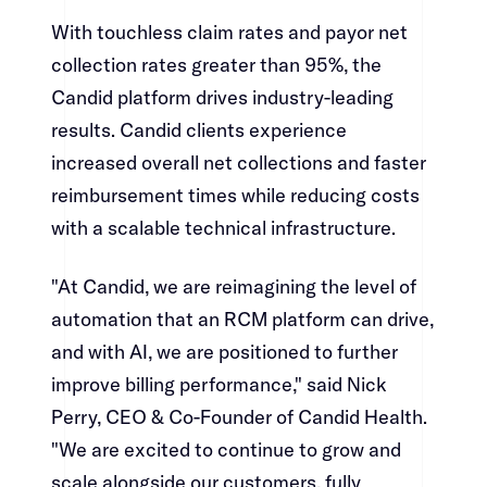
With touchless claim rates and payor net
collection rates greater than 95%, the
Candid platform drives industry-leading
results. Candid clients experience
increased overall net collections and faster
reimbursement times while reducing costs
with a scalable technical infrastructure.​​​​‌ ‍ ​‍​‍‌‍ ‌ ​‍‌‍‍‌‌‍‌ ‌‍‍‌‌‍ ‍​‍​‍​ ‍‍​‍​‍‌ ​ ‌‍​‌‌‍ ‍‌‍‍‌‌ ‌​‌ ‍‌​‍ ‍‌‍‍‌‌‍ ​‍​‍​‍ ​​‍​‍‌‍‍​‌ ​‍‌‍‌‌‌‍‌‍​‍​‍​ ‍‍​‍​‍‌‍‍​‌ ‌​‌ ‌​‌ ​​​ ‍‍​‍ ​‍ ‌‍ ​‌‍ ‌‍​ ‌‍​‌‌‍ ​‌‍‍​‌‍ ‌ ​ ‌ ‌​​ ‍‍​ ​ ​ ​ ​ ​ ​ ​ ​‍ ‌‍‍‌‌‍ ‍‌ ‌​‌‍‌‌‌‍ ‍‌ ‌​​‍ ‌‍‌‌‌‍‌​‌‍‍‌‌ ‌​​‍ ‌‍ ‌‌‍ ‌‍‌​‌‍‌‌​ ‌‌ ​​‌ ​‍‌‍‌‌‌ ​ ‌‍‌‌‌‍ ‍‌ ‌​‌‍​‌‌ ‌​‌‍‍‌‌‍ ‌‍ ‍​ ‍ ‌‍‍‌‌‍‌​​ ‌​ ‍​​ ​‍​ ‌ ‌‍‌​​ ​‍​ ‌​​ ‍​​ ‌‍​‍ ‌​ ‌‌‌‍‌‍​ ‌‍​ ‍‌​‍ ‌​ ‌​​ ‌​​ ‍​‌‍​‌​‍ ‌‌‍​‍‌‍​‍​ ‌ ​ ‌‌​‍ ‌‌‍‌‌‌‍​‍​ ​‌​ ‌ ​ ​ ‌‍‌‌​ ‌‌‌‍​ ​ ​‍​ ​ ‌‍‌​‌‍​‍​ ‍ ‌ ‌​‌ ‍‌‌ ​​‌‍‌‌​ ‌‌‍​‍‌‍ ​‌‍ ‌‍‌ ‌‌​​‌‍ ‌ ​ ‌ ‌​​ ‍ ‌ ​​‌‍​‌‌ ‌​‌‍‍​​ ‌‌‍​ ‌‍ ‌‍ ‍‌ ‌​‌‍‌‌‌‍ ‍‌ ‌​​‍‌‌​ ‌‌‌​​‍‌‌ ‌‍‍ ‌‍‌‌‌ ‍‌​‍‌‌​ ​ ‌​‌​​‍‌‌​ ​ ‌​‌​​‍‌‌​ ​‍​ ​‍​ ‌ ​ ​‌​ ​‍​ ‌ ​ ‌ ‌‍‌‌​ ‌‌​ ‍‌​ ​‍‌‍‌‍​ ‌‌​ ‌‍​‍‌‌​ ​‍​ ​‍​‍‌‌​ ‌‌‌​‌​​‍ ‍‌‍​ ‌‍‍​‌‍‍‌‌‍ ​‌‍‌​‌ ​‍‌‍‌‌‌‍ ‍​‍‌‌​ ‌‌‌​​‍‌‌ ‌‍‍ ‌‍‌‌‌ ‍‌​‍‌‌​ ​ ‌​‌​​‍‌‌​ ​ ‌​‌​​‍‌‌​ ​‍​ ​‍‌‍‌‍​ ​ ‌‍‌‍​ ‌ ​ ​‍‌‍‌‍​ ‌ ​ ‌​‌‍‌​​ ‌ ​ ​​​ ​‍​‍‌‌​ ​‍​ ​‍​‍‌‌​ ‌‌‌​‌​​‍ ‍‌ ‌​‌‍‌‌‌ ‍​‌ ‌​​ ‌‍​‍‌‍​‌‌ ​ ‌‍‌‌‌‌‌‌‌ ​‍‌‍ ​​ ‌‌‍‍​‌ ‌​‌ ‌​‌ ​​​‍‌‌​ ​ ‌​​‌​‍‌‌​ ​‍‌​‌‍​‍‌‌​ ​‍‌​‌‍‌‍ ​‌‍ ‌‍​ ‌‍​‌‌‍ ​‌‍‍​‌‍ ‌ ​ ‌ ‌​​‍‌‌​ ​ ‌​​‌​ ​ ​ ​ ​ ​ ​ ​ ​‍‌‍‌‍‍‌‌‍‌​​ ‌​ ‍​​ ​‍​ ‌ ‌‍‌​​ ​‍​ ‌​​ ‍​​ ‌‍​‍ ‌​ ‌‌‌‍‌‍​ ‌‍​ ‍‌​‍ ‌​ ‌​​ ‌​​ ‍​‌‍​‌​‍ ‌‌‍​‍‌‍​‍​ ‌ ​ ‌‌​‍ ‌‌‍‌‌‌‍​‍​ ​‌​ ‌ ​ ​ ‌‍‌‌​ ‌‌‌‍​ ​ ​‍​ ​ ‌‍‌​‌‍​‍​‍‌‍‌ ‌​‌ ‍‌‌ ​​‌‍‌‌​ ‌‌‍​‍‌‍ ​‌‍ ‌‍‌ ‌‌​​‌‍ ‌ ​ ‌ ‌​​‍‌‍‌ ​​‌‍​‌‌ ‌​‌‍‍​​ ‌‌‍​ ‌‍ ‌‍ ‍‌ ‌​‌‍‌‌‌‍ ‍‌ ‌​​‍‌‌​ ‌‌‌​​‍‌‌ ‌‍‍ ‌‍‌‌‌ ‍‌​‍‌‌​ ​ ‌​‌​​‍‌‌​ ​ ‌​‌​​‍‌‌​ ​‍​ ​‍​ ‌ ​ ​‌​ ​‍​ ‌ ​ ‌ ‌‍‌‌​ ‌‌​ ‍‌​ ​‍‌‍‌‍​ ‌‌​ ‌‍​‍‌‌​ ​‍​ ​‍​‍‌‌​ ‌‌‌​‌​​‍ ‍‌‍​ ‌‍‍​‌‍‍‌‌‍ ​‌‍‌​‌ ​‍‌‍‌‌‌‍ ‍​‍‌‌​ ‌‌‌​​‍‌‌ ‌‍‍ ‌‍‌‌‌ ‍‌​‍‌‌​ ​ ‌​‌​​‍‌‌​ ​ ‌​‌​​‍‌‌​ ​‍​ ​‍‌‍‌‍​ ​ ‌‍‌‍​ ‌ ​ ​‍‌‍‌‍​ ‌ ​ ‌​‌‍‌​​ ‌ ​ ​​​ ​‍​‍‌‌​ ​‍​ ​‍​‍‌‌​ ‌‌‌​‌​​‍ ‍‌ ‌​‌‍‌‌‌ ‍​‌ ‌​​‍‌‍‌ ​​‌‍‌‌‌ ​‍‌ ​ ‌ ​​‌‍‌‌‌‍​ ‌ ‌​‌‍‍‌‌ ‌‍‌‍‌‌​ ‌‌ ​​‌ ‌‌‌‍​‍‌‍ ​‌‍‍‌‌ ​ ‌‍‍​‌‍‌‌‌‍‌​​‍​‍‌ ‌
"At Candid, we are reimagining the level of
automation that an RCM platform can drive,
and with AI, we are positioned to further
improve billing performance," said Nick
Perry, CEO & Co-Founder of Candid Health.
"We are excited to continue to grow and
scale alongside our customers, fully