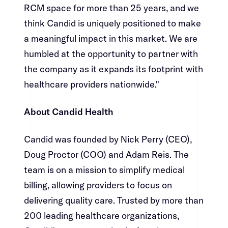
RCM space for more than 25 years, and we
think Candid is uniquely positioned to make
a meaningful impact in this market. We are
humbled at the opportunity to partner with
the company as it expands its footprint with
healthcare providers nationwide."​​​​‌ ‍ ​‍​‍‌‍ ‌ ​‍‌‍‍‌‌‍‌ ‌‍‍‌‌‍ ‍​‍​‍​ ‍‍​‍​‍‌ ​ ‌‍​‌‌‍ ‍‌‍‍‌‌ ‌​‌ ‍‌​‍ ‍‌‍‍‌‌‍ ​‍​‍​‍ ​​‍​‍‌‍‍​‌ ​‍‌‍‌‌‌‍‌‍​‍​‍​ ‍‍​‍​‍‌‍‍​‌ ‌​‌ ‌​‌ ​​​ ‍‍​‍ ​‍ ‌‍ ​‌‍ ‌‍​ ‌‍​‌‌‍ ​‌‍‍​‌‍ ‌ ​ ‌ ‌​​ ‍‍​ ​ ​ ​ ​ ​ ​ ​ ​‍ ‌‍‍‌‌‍ ‍‌ ‌​‌‍‌‌‌‍ ‍‌ ‌​​‍ ‌‍‌‌‌‍‌​‌‍‍‌‌ ‌​​‍ ‌‍ ‌‌‍ ‌‍‌​‌‍‌‌​ ‌‌ ​​‌ ​‍‌‍‌‌‌ ​ ‌‍‌‌‌‍ ‍‌ ‌​‌‍​‌‌ ‌​‌‍‍‌‌‍ ‌‍ ‍​ ‍ ‌‍‍‌‌‍‌​​ ‌​ ‍​​ ​‍​ ‌ ‌‍‌​​ ​‍​ ‌​​ ‍​​ ‌‍​‍ ‌​ ‌‌‌‍‌‍​ ‌‍​ ‍‌​‍ ‌​ ‌​​ ‌​​ ‍​‌‍​‌​‍ ‌‌‍​‍‌‍​‍​ ‌ ​ ‌‌​‍ ‌‌‍‌‌‌‍​‍​ ​‌​ ‌ ​ ​ ‌‍‌‌​ ‌‌‌‍​ ​ ​‍​ ​ ‌‍‌​‌‍​‍​ ‍ ‌ ‌​‌ ‍‌‌ ​​‌‍‌‌​ ‌‌‍​‍‌‍ ​‌‍ ‌‍‌ ‌‌​​‌‍ ‌ ​ ‌ ‌​​ ‍ ‌ ​​‌‍​‌‌ ‌​‌‍‍​​ ‌‌‍​ ‌‍ ‌‍ ‍‌ ‌​‌‍‌‌‌‍ ‍‌ ‌​​‍‌‌​ ‌‌‌​​‍‌‌ ‌‍‍ ‌‍‌‌‌ ‍‌​‍‌‌​ ​ ‌​‌​​‍‌‌​ ​ ‌​‌​​‍‌‌​ ​‍​ ​‍​ ‌‌‌‍​ ​ ‍​‌‍‌‌‌‍​ ​ ​​​ ‌​​ ‌‍​ ‌​​ ‍‌‌‍‌‍‌‍​‍​‍‌‌​ ​‍​ ​‍​‍‌‌​ ‌‌‌​‌​​‍ ‍‌‍​ ‌‍‍​‌‍‍‌‌‍ ​‌‍‌​‌ ​‍‌‍‌‌‌‍ ‍​‍‌‌​ ‌‌‌​​‍‌‌ ‌‍‍ ‌‍‌‌‌ ‍‌​‍‌‌​ ​ ‌​‌​​‍‌‌​ ​ ‌​‌​​‍‌‌​ ​‍​ ​‍‌‍​ ​ ‍‌​ ​‌‌‍‌‍​ ​​​ ​ ‌‍​ ​ ​‍‌‍​ ​ ​​​ ​ ‌‍​‌​‍‌‌​ ​‍​ ​‍​‍‌‌​ ‌‌‌​‌​​‍ ‍‌ ‌​‌‍‌‌‌ ‍​‌ ‌​​ ‌‍​‍‌‍​‌‌ ​ ‌‍‌‌‌‌‌‌‌ ​‍‌‍ ​​ ‌‌‍‍​‌ ‌​‌ ‌​‌ ​​​‍‌‌​ ​ ‌​​‌​‍‌‌​ ​‍‌​‌‍​‍‌‌​ ​‍‌​‌‍‌‍ ​‌‍ ‌‍​ ‌‍​‌‌‍ ​‌‍‍​‌‍ ‌ ​ ‌ ‌​​‍‌‌​ ​ ‌​​‌​ ​ ​ ​ ​ ​ ​ ​ ​‍‌‍‌‍‍‌‌‍‌​​ ‌​ ‍​​ ​‍​ ‌ ‌‍‌​​ ​‍​ ‌​​ ‍​​ ‌‍​‍ ‌​ ‌‌‌‍‌‍​ ‌‍​ ‍‌​‍ ‌​ ‌​​ ‌​​ ‍​‌‍​‌​‍ ‌‌‍​‍‌‍​‍​ ‌ ​ ‌‌​‍ ‌‌‍‌‌‌‍​‍​ ​‌​ ‌ ​ ​ ‌‍‌‌​ ‌‌‌‍​ ​ ​‍​ ​ ‌‍‌​‌‍​‍​‍‌‍‌ ‌​‌ ‍‌‌ ​​‌‍‌‌​ ‌‌‍​‍‌‍ ​‌‍ ‌‍‌ ‌‌​​‌‍ ‌ ​ ‌ ‌​​‍‌‍‌ ​​‌‍​‌‌ ‌​‌‍‍​​ ‌‌‍​ ‌‍ ‌‍ ‍‌ ‌​‌‍‌‌‌‍ ‍‌ ‌​​‍‌‌​ ‌‌‌​​‍‌‌ ‌‍‍ ‌‍‌‌‌ ‍‌​‍‌‌​ ​ ‌​‌​​‍‌‌​ ​ ‌​‌​​‍‌‌​ ​‍​ ​‍​ ‌‌‌‍​ ​ ‍​‌‍‌‌‌‍​ ​ ​​​ ‌​​ ‌‍​ ‌​​ ‍‌‌‍‌‍‌‍​‍​‍‌‌​ ​‍​ ​‍​‍‌‌​ ‌‌‌​‌​​‍ ‍‌‍​ ‌‍‍​‌‍‍‌‌‍ ​‌‍‌​‌ ​‍‌‍‌‌‌‍ ‍​‍‌‌​ ‌‌‌​​‍‌‌ ‌‍‍ ‌‍‌‌‌ ‍‌​‍‌‌​ ​ ‌​‌​​‍‌‌​ ​ ‌​‌​​‍‌‌​ ​‍​ ​‍‌‍​ ​ ‍‌​ ​‌‌‍‌‍​ ​​​ ​ ‌‍​ ​ ​‍‌‍​ ​ ​​​ ​ ‌‍​‌​‍‌‌​ ​‍​ ​‍​‍‌‌​ ‌‌‌​‌​​‍ ‍‌ ‌​‌‍‌‌‌ ‍​‌ ‌​​‍‌‍‌ ​​‌‍‌‌‌ ​‍‌ ​ ‌ ​​‌‍‌‌‌‍​ ‌ ‌​‌‍‍‌‌ ‌‍‌‍‌‌​ ‌‌ ​​‌ ‌‌‌‍​‍‌‍ ​‌‍‍‌‌ ​ ‌‍‍​‌‍‌‌‌‍‌​​‍​‍‌ ‌
About Candid Health​​​​‌ ‍ ​‍​‍‌‍ ‌ ​‍‌‍‍‌‌‍‌ ‌‍‍‌‌‍ ‍​‍​‍​ ‍‍​‍​‍‌ ​ ‌‍​‌‌‍ ‍‌‍‍‌‌ ‌​‌ ‍‌​‍ ‍‌‍‍‌‌‍ ​‍​‍​‍ ​​‍​‍‌‍‍​‌ ​‍‌‍‌‌‌‍‌‍​‍​‍​ ‍‍​‍​‍‌‍‍​‌ ‌​‌ ‌​‌ ​​​ ‍‍​‍ ​‍ ‌‍ ​‌‍ ‌‍​ ‌‍​‌‌‍ ​‌‍‍​‌‍ ‌ ​ ‌ ‌​​ ‍‍​ ​ ​ ​ ​ ​ ​ ​ ​‍ ‌‍‍‌‌‍ ‍‌ ‌​‌‍‌‌‌‍ ‍‌ ‌​​‍ ‌‍‌‌‌‍‌​‌‍‍‌‌ ‌​​‍ ‌‍ ‌‌‍ ‌‍‌​‌‍‌‌​ ‌‌ ​​‌ ​‍‌‍‌‌‌ ​ ‌‍‌‌‌‍ ‍‌ ‌​‌‍​‌‌ ‌​‌‍‍‌‌‍ ‌‍ ‍​ ‍ ‌‍‍‌‌‍‌​​ ‌​ ‍​​ ​‍​ ‌ ‌‍‌​​ ​‍​ ‌​​ ‍​​ ‌‍​‍ ‌​ ‌‌‌‍‌‍​ ‌‍​ ‍‌​‍ ‌​ ‌​​ ‌​​ ‍​‌‍​‌​‍ ‌‌‍​‍‌‍​‍​ ‌ ​ ‌‌​‍ ‌‌‍‌‌‌‍​‍​ ​‌​ ‌ ​ ​ ‌‍‌‌​ ‌‌‌‍​ ​ ​‍​ ​ ‌‍‌​‌‍​‍​ ‍ ‌ ‌​‌ ‍‌‌ ​​‌‍‌‌​ ‌‌‍​‍‌‍ ​‌‍ ‌‍‌ ‌‌​​‌‍ ‌ ​ ‌ ‌​​ ‍ ‌ ​​‌‍​‌‌ ‌​‌‍‍​​ ‌‌‍​ ‌‍ ‌‍ ‍‌ ‌​‌‍‌‌‌‍ ‍‌ ‌​​‍‌‌​ ‌‌‌​​‍‌‌ ‌‍‍ ‌‍‌‌‌ ‍‌​‍‌‌​ ​ ‌​‌​​‍‌‌​ ​ ‌​‌​​‍‌‌​ ​‍​ ​‍​ ‌​‌‍​ ​ ‌ ​ ​ ​ ‌​‌‍​ ‌‍​‍​ ‌‍​ ​​‌‍​‌​ ‌​‌‍‌‍​‍‌‌​ ​‍​ ​‍​‍‌‌​ ‌‌‌​‌​​‍ ‍‌‍​ ‌‍‍​‌‍‍‌‌‍ ​‌‍‌​‌ ​‍‌‍‌‌‌‍ ‍​‍‌‌​ ‌‌‌​​‍‌‌ ‌‍‍ ‌‍‌‌‌ ‍‌​‍‌‌​ ​ ‌​‌​​‍‌‌​ ​ ‌​‌​​‍‌‌​ ​‍​ ​‍​ ‍​​ ‌‍​ ​​​ ‌‍​ ​‌​ ‌‍​ ‍‌​ ​‌​ ‌‌​ ‍‌​ ‍​‌‍​‌​‍‌‌​ ​‍​ ​‍​‍‌‌​ ‌‌‌​‌​​‍ ‍‌ ‌​‌‍‌‌‌ ‍​‌ ‌​​ ‌‍​‍‌‍​‌‌ ​ ‌‍‌‌‌‌‌‌‌ ​‍‌‍ ​​ ‌‌‍‍​‌ ‌​‌ ‌​‌ ​​​‍‌‌​ ​ ‌​​‌​‍‌‌​ ​‍‌​‌‍​‍‌‌​ ​‍‌​‌‍‌‍ ​‌‍ ‌‍​ ‌‍​‌‌‍ ​‌‍‍​‌‍ ‌ ​ ‌ ‌​​‍‌‌​ ​ ‌​​‌​ ​ ​ ​ ​ ​ ​ ​ ​‍‌‍‌‍‍‌‌‍‌​​ ‌​ ‍​​ ​‍​ ‌ ‌‍‌​​ ​‍​ ‌​​ ‍​​ ‌‍​‍ ‌​ ‌‌‌‍‌‍​ ‌‍​ ‍‌​‍ ‌​ ‌​​ ‌​​ ‍​‌‍​‌​‍ ‌‌‍​‍‌‍​‍​ ‌ ​ ‌‌​‍ ‌‌‍‌‌‌‍​‍​ ​‌​ ‌ ​ ​ ‌‍‌‌​ ‌‌‌‍​ ​ ​‍​ ​ ‌‍‌​‌‍​‍​‍‌‍‌ ‌​‌ ‍‌‌ ​​‌‍‌‌​ ‌‌‍​‍‌‍ ​‌‍ ‌‍‌ ‌‌​​‌‍ ‌ ​ ‌ ‌​​‍‌‍‌ ​​‌‍​‌‌ ‌​‌‍‍​​ ‌‌‍​ ‌‍ ‌‍ ‍‌ ‌​‌‍‌‌‌‍ ‍‌ ‌​​‍‌‌​ ‌‌‌​​‍‌‌ ‌‍‍ ‌‍‌‌‌ ‍‌​‍‌‌​ ​ ‌​‌​​‍‌‌​ ​ ‌​‌​​‍‌‌​ ​‍​ ​‍​ ‌​‌‍​ ​ ‌ ​ ​ ​ ‌​‌‍​ ‌‍​‍​ ‌‍​ ​​‌‍​‌​ ‌​‌‍‌‍​‍‌‌​ ​‍​ ​‍​‍‌‌​ ‌‌‌​‌​​‍ ‍‌‍​ ‌‍‍​‌‍‍‌‌‍ ​‌‍‌​‌ ​‍‌‍‌‌‌‍ ‍​‍‌‌​ ‌‌‌​​‍‌‌ ‌‍‍ ‌‍‌‌‌ ‍‌​‍‌‌​ ​ ‌​‌​​‍‌‌​ ​ ‌​‌​​‍‌‌​ ​‍​ ​‍​ ‍​​ ‌‍​ ​​​ ‌‍​ ​‌​ ‌‍​ ‍‌​ ​‌​ ‌‌​ ‍‌​ ‍​‌‍​‌​‍‌‌​ ​‍​ ​‍​‍‌‌​ ‌‌‌​‌​​‍ ‍‌ ‌​‌‍‌‌‌ ‍​‌ ‌​​‍‌‍‌ ​​‌‍‌‌‌ ​‍‌ ​ ‌ ​​‌‍‌‌‌‍​ ‌ ‌​‌‍‍‌‌ ‌‍‌‍‌‌​ ‌‌ ​​‌ ‌‌‌‍​‍‌‍ ​‌‍‍‌‌ ​ ‌‍‍​‌‍‌‌‌‍‌​​‍​‍‌ ‌
Candid was founded by Nick Perry (CEO),
Doug Proctor (COO) and Adam Reis. The
team is on a mission to simplify medical
billing, allowing providers to focus on
delivering quality care. Trusted by more than
200 leading healthcare organizations,