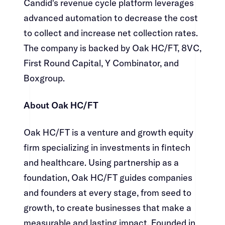
Candid's revenue cycle platform leverages
advanced automation to decrease the cost
to collect and increase net collection rates.
The company is backed by Oak HC/FT, 8VC,
First Round Capital, Y Combinator, and
Boxgroup. ​​​​‌ ‍ ​‍​‍‌‍ ‌ ​‍‌‍‍‌‌‍‌ ‌‍‍‌‌‍ ‍​‍​‍​ ‍‍​‍​‍‌ ​ ‌‍​‌‌‍ ‍‌‍‍‌‌ ‌​‌ ‍‌​‍ ‍‌‍‍‌‌‍ ​‍​‍​‍ ​​‍​‍‌‍‍​‌ ​‍‌‍‌‌‌‍‌‍​‍​‍​ ‍‍​‍​‍‌‍‍​‌ ‌​‌ ‌​‌ ​​​ ‍‍​‍ ​‍ ‌‍ ​‌‍ ‌‍​ ‌‍​‌‌‍ ​‌‍‍​‌‍ ‌ ​ ‌ ‌​​ ‍‍​ ​ ​ ​ ​ ​ ​ ​ ​‍ ‌‍‍‌‌‍ ‍‌ ‌​‌‍‌‌‌‍ ‍‌ ‌​​‍ ‌‍‌‌‌‍‌​‌‍‍‌‌ ‌​​‍ ‌‍ ‌‌‍ ‌‍‌​‌‍‌‌​ ‌‌ ​​‌ ​‍‌‍‌‌‌ ​ ‌‍‌‌‌‍ ‍‌ ‌​‌‍​‌‌ ‌​‌‍‍‌‌‍ ‌‍ ‍​ ‍ ‌‍‍‌‌‍‌​​ ‌​ ‍​​ ​‍​ ‌ ‌‍‌​​ ​‍​ ‌​​ ‍​​ ‌‍​‍ ‌​ ‌‌‌‍‌‍​ ‌‍​ ‍‌​‍ ‌​ ‌​​ ‌​​ ‍​‌‍​‌​‍ ‌‌‍​‍‌‍​‍​ ‌ ​ ‌‌​‍ ‌‌‍‌‌‌‍​‍​ ​‌​ ‌ ​ ​ ‌‍‌‌​ ‌‌‌‍​ ​ ​‍​ ​ ‌‍‌​‌‍​‍​ ‍ ‌ ‌​‌ ‍‌‌ ​​‌‍‌‌​ ‌‌‍​‍‌‍ ​‌‍ ‌‍‌ ‌‌​​‌‍ ‌ ​ ‌ ‌​​ ‍ ‌ ​​‌‍​‌‌ ‌​‌‍‍​​ ‌‌‍​ ‌‍ ‌‍ ‍‌ ‌​‌‍‌‌‌‍ ‍‌ ‌​​‍‌‌​ ‌‌‌​​‍‌‌ ‌‍‍ ‌‍‌‌‌ ‍‌​‍‌‌​ ​ ‌​‌​​‍‌‌​ ​ ‌​‌​​‍‌‌​ ​‍​ ​‍‌‍​‍​ ​​​ ​ ​ ​​‌‍​‌​ ​​​ ​​​ ‌​​ ‍​​ ​​​ ‌​‌‍‌‌​‍‌‌​ ​‍​ ​‍​‍‌‌​ ‌‌‌​‌​​‍ ‍‌‍​ ‌‍‍​‌‍‍‌‌‍ ​‌‍‌​‌ ​‍‌‍‌‌‌‍ ‍​‍‌‌​ ‌‌‌​​‍‌‌ ‌‍‍ ‌‍‌‌‌ ‍‌​‍‌‌​ ​ ‌​‌​​‍‌‌​ ​ ‌​‌​​‍‌‌​ ​‍​ ​‍‌‍‌‌​ ​‍‌‍‌‍‌‍​‍‌‍​ ​ ​‌​ ‌‍‌‍​‍​ ‌‍‌‍‌‍‌‍‌‌‌‍​‌​‍‌‌​ ​‍​ ​‍​‍‌‌​ ‌‌‌​‌​​‍ ‍‌ ‌​‌‍‌‌‌ ‍​‌ ‌​​ ‌‍​‍‌‍​‌‌ ​ ‌‍‌‌‌‌‌‌‌ ​‍‌‍ ​​ ‌‌‍‍​‌ ‌​‌ ‌​‌ ​​​‍‌‌​ ​ ‌​​‌​‍‌‌​ ​‍‌​‌‍​‍‌‌​ ​‍‌​‌‍‌‍ ​‌‍ ‌‍​ ‌‍​‌‌‍ ​‌‍‍​‌‍ ‌ ​ ‌ ‌​​‍‌‌​ ​ ‌​​‌​ ​ ​ ​ ​ ​ ​ ​ ​‍‌‍‌‍‍‌‌‍‌​​ ‌​ ‍​​ ​‍​ ‌ ‌‍‌​​ ​‍​ ‌​​ ‍​​ ‌‍​‍ ‌​ ‌‌‌‍‌‍​ ‌‍​ ‍‌​‍ ‌​ ‌​​ ‌​​ ‍​‌‍​‌​‍ ‌‌‍​‍‌‍​‍​ ‌ ​ ‌‌​‍ ‌‌‍‌‌‌‍​‍​ ​‌​ ‌ ​ ​ ‌‍‌‌​ ‌‌‌‍​ ​ ​‍​ ​ ‌‍‌​‌‍​‍​‍‌‍‌ ‌​‌ ‍‌‌ ​​‌‍‌‌​ ‌‌‍​‍‌‍ ​‌‍ ‌‍‌ ‌‌​​‌‍ ‌ ​ ‌ ‌​​‍‌‍‌ ​​‌‍​‌‌ ‌​‌‍‍​​ ‌‌‍​ ‌‍ ‌‍ ‍‌ ‌​‌‍‌‌‌‍ ‍‌ ‌​​‍‌‌​ ‌‌‌​​‍‌‌ ‌‍‍ ‌‍‌‌‌ ‍‌​‍‌‌​ ​ ‌​‌​​‍‌‌​ ​ ‌​‌​​‍‌‌​ ​‍​ ​‍‌‍​‍​ ​​​ ​ ​ ​​‌‍​‌​ ​​​ ​​​ ‌​​ ‍​​ ​​​ ‌​‌‍‌‌​‍‌‌​ ​‍​ ​‍​‍‌‌​ ‌‌‌​‌​​‍ ‍‌‍​ ‌‍‍​‌‍‍‌‌‍ ​‌‍‌​‌ ​‍‌‍‌‌‌‍ ‍​‍‌‌​ ‌‌‌​​‍‌‌ ‌‍‍ ‌‍‌‌‌ ‍‌​‍‌‌​ ​ ‌​‌​​‍‌‌​ ​ ‌​‌​​‍‌‌​ ​‍​ ​‍‌‍‌‌​ ​‍‌‍‌‍‌‍​‍‌‍​ ​ ​‌​ ‌‍‌‍​‍​ ‌‍‌‍‌‍‌‍‌‌‌‍​‌​‍‌‌​ ​‍​ ​‍​‍‌‌​ ‌‌‌​‌​​‍ ‍‌ ‌​‌‍‌‌‌ ‍​‌ ‌​​‍‌‍‌ ​​‌‍‌‌‌ ​‍‌ ​ ‌ ​​‌‍‌‌‌‍​ ‌ ‌​‌‍‍‌‌ ‌‍‌‍‌‌​ ‌‌ ​​‌ ‌‌‌‍​‍‌‍ ​‌‍‍‌‌ ​ ‌‍‍​‌‍‌‌‌‍‌​​‍​‍‌ ‌
About Oak HC/FT​​​​‌ ‍ ​‍​‍‌‍ ‌ ​‍‌‍‍‌‌‍‌ ‌‍‍‌‌‍ ‍​‍​‍​ ‍‍​‍​‍‌ ​ ‌‍​‌‌‍ ‍‌‍‍‌‌ ‌​‌ ‍‌​‍ ‍‌‍‍‌‌‍ ​‍​‍​‍ ​​‍​‍‌‍‍​‌ ​‍‌‍‌‌‌‍‌‍​‍​‍​ ‍‍​‍​‍‌‍‍​‌ ‌​‌ ‌​‌ ​​​ ‍‍​‍ ​‍ ‌‍ ​‌‍ ‌‍​ ‌‍​‌‌‍ ​‌‍‍​‌‍ ‌ ​ ‌ ‌​​ ‍‍​ ​ ​ ​ ​ ​ ​ ​ ​‍ ‌‍‍‌‌‍ ‍‌ ‌​‌‍‌‌‌‍ ‍‌ ‌​​‍ ‌‍‌‌‌‍‌​‌‍‍‌‌ ‌​​‍ ‌‍ ‌‌‍ ‌‍‌​‌‍‌‌​ ‌‌ ​​‌ ​‍‌‍‌‌‌ ​ ‌‍‌‌‌‍ ‍‌ ‌​‌‍​‌‌ ‌​‌‍‍‌‌‍ ‌‍ ‍​ ‍ ‌‍‍‌‌‍‌​​ ‌​ ‍​​ ​‍​ ‌ ‌‍‌​​ ​‍​ ‌​​ ‍​​ ‌‍​‍ ‌​ ‌‌‌‍‌‍​ ‌‍​ ‍‌​‍ ‌​ ‌​​ ‌​​ ‍​‌‍​‌​‍ ‌‌‍​‍‌‍​‍​ ‌ ​ ‌‌​‍ ‌‌‍‌‌‌‍​‍​ ​‌​ ‌ ​ ​ ‌‍‌‌​ ‌‌‌‍​ ​ ​‍​ ​ ‌‍‌​‌‍​‍​ ‍ ‌ ‌​‌ ‍‌‌ ​​‌‍‌‌​ ‌‌‍​‍‌‍ ​‌‍ ‌‍‌ ‌‌​​‌‍ ‌ ​ ‌ ‌​​ ‍ ‌ ​​‌‍​‌‌ ‌​‌‍‍​​ ‌‌‍​ ‌‍ ‌‍ ‍‌ ‌​‌‍‌‌‌‍ ‍‌ ‌​​‍‌‌​ ‌‌‌​​‍‌‌ ‌‍‍ ‌‍‌‌‌ ‍‌​‍‌‌​ ​ ‌​‌​​‍‌‌​ ​ ‌​‌​​‍‌‌​ ​‍​ ​‍​ ‍‌​ ‍​​ ‍​‌‍‌‍​ ​ ‌‍​‍‌‍​ ​ ‌ ‌‍​‌‌‍​‌‌‍​ ​ ‌‍​‍‌‌​ ​‍​ ​‍​‍‌‌​ ‌‌‌​‌​​‍ ‍‌‍​ ‌‍‍​‌‍‍‌‌‍ ​‌‍‌​‌ ​‍‌‍‌‌‌‍ ‍​‍‌‌​ ‌‌‌​​‍‌‌ ‌‍‍ ‌‍‌‌‌ ‍‌​‍‌‌​ ​ ‌​‌​​‍‌‌​ ​ ‌​‌​​‍‌‌​ ​‍​ ​‍‌‍​ ‌‍‌‌​ ‌‍‌‍‌‍​ ​‍​ ​ ​ ‌ ​ ‌ ​ ‌ ‌‍​ ‌‍‌‍​ ​​​‍‌‌​ ​‍​ ​‍​‍‌‌​ ‌‌‌​‌​​‍ ‍‌ ‌​‌‍‌‌‌ ‍​‌ ‌​​ ‌‍​‍‌‍​‌‌ ​ ‌‍‌‌‌‌‌‌‌ ​‍‌‍ ​​ ‌‌‍‍​‌ ‌​‌ ‌​‌ ​​​‍‌‌​ ​ ‌​​‌​‍‌‌​ ​‍‌​‌‍​‍‌‌​ ​‍‌​‌‍‌‍ ​‌‍ ‌‍​ ‌‍​‌‌‍ ​‌‍‍​‌‍ ‌ ​ ‌ ‌​​‍‌‌​ ​ ‌​​‌​ ​ ​ ​ ​ ​ ​ ​ ​‍‌‍‌‍‍‌‌‍‌​​ ‌​ ‍​​ ​‍​ ‌ ‌‍‌​​ ​‍​ ‌​​ ‍​​ ‌‍​‍ ‌​ ‌‌‌‍‌‍​ ‌‍​ ‍‌​‍ ‌​ ‌​​ ‌​​ ‍​‌‍​‌​‍ ‌‌‍​‍‌‍​‍​ ‌ ​ ‌‌​‍ ‌‌‍‌‌‌‍​‍​ ​‌​ ‌ ​ ​ ‌‍‌‌​ ‌‌‌‍​ ​ ​‍​ ​ ‌‍‌​‌‍​‍​‍‌‍‌ ‌​‌ ‍‌‌ ​​‌‍‌‌​ ‌‌‍​‍‌‍ ​‌‍ ‌‍‌ ‌‌​​‌‍ ‌ ​ ‌ ‌​​‍‌‍‌ ​​‌‍​‌‌ ‌​‌‍‍​​ ‌‌‍​ ‌‍ ‌‍ ‍‌ ‌​‌‍‌‌‌‍ ‍‌ ‌​​‍‌‌​ ‌‌‌​​‍‌‌ ‌‍‍ ‌‍‌‌‌ ‍‌​‍‌‌​ ​ ‌​‌​​‍‌‌​ ​ ‌​‌​​‍‌‌​ ​‍​ ​‍​ ‍‌​ ‍​​ ‍​‌‍‌‍​ ​ ‌‍​‍‌‍​ ​ ‌ ‌‍​‌‌‍​‌‌‍​ ​ ‌‍​‍‌‌​ ​‍​ ​‍​‍‌‌​ ‌‌‌​‌​​‍ ‍‌‍​ ‌‍‍​‌‍‍‌‌‍ ​‌‍‌​‌ ​‍‌‍‌‌‌‍ ‍​‍‌‌​ ‌‌‌​​‍‌‌ ‌‍‍ ‌‍‌‌‌ ‍‌​‍‌‌​ ​ ‌​‌​​‍‌‌​ ​ ‌​‌​​‍‌‌​ ​‍​ ​‍‌‍​ ‌‍‌‌​ ‌‍‌‍‌‍​ ​‍​ ​ ​ ‌ ​ ‌ ​ ‌ ‌‍​ ‌‍‌‍​ ​​​‍‌‌​ ​‍​ ​‍​‍‌‌​ ‌‌‌​‌​​‍ ‍‌ ‌​‌‍‌‌‌ ‍​‌ ‌​​‍‌‍‌ ​​‌‍‌‌‌ ​‍‌ ​ ‌ ​​‌‍‌‌‌‍​ ‌ ‌​‌‍‍‌‌ ‌‍‌‍‌‌​ ‌‌ ​​‌ ‌‌‌‍​‍‌‍ ​‌‍‍‌‌ ​ ‌‍‍​‌‍‌‌‌‍‌​​‍​‍‌ ‌
Oak HC/FT is a venture and growth equity
firm specializing in investments in fintech
and healthcare. Using partnership as a
foundation, Oak HC/FT guides companies
and founders at every stage, from seed to
growth, to create businesses that make a
measurable and lasting impact. Founded in