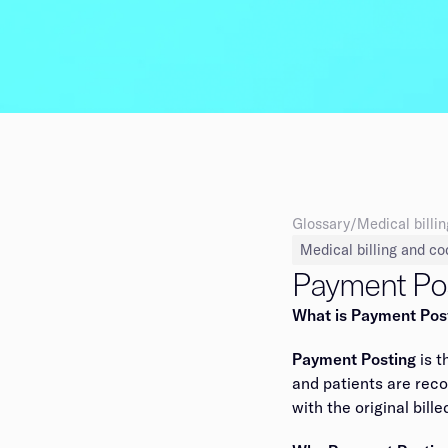
Glossary
/
Medical billing and coding​​​​‌ ‍ ​‍​‍‌‍ ‌ ​‍‌‍‍‌‌‍‌ ‌‍‍‌‌‍ ‍​‍​‍​ ‍‍​‍​‍‌ ​ ‌‍​‌‌‍ ‍‌‍‍‌‌ ‌​‌ ‍‌​‍ ‍‌‍‍‌‌‍ ​‍​‍​‍ ​​‍​‍‌‍‍​‌ ​‍‌‍‌‌‌‍‌‍​‍​‍​ ‍‍​‍​‍‌‍‍​‌ ‌​‌ ‌​‌ ​​​ ‍‍​‍ ​‍ ‌‍ ​‌‍ ‌‍​ ‌‍​‌‌‍ ​‌‍‍​‌‍ ‌ ​ ‌ ‌​​ ‍‍​ ​ ​ ​ ​ ​ ​ ​ ​‍ ‌‍‍‌‌‍ ‍‌ ‌​‌‍‌‌‌‍ ‍‌ ‌​​‍ ‌‍‌‌‌‍‌​‌‍‍‌‌ ‌​​‍ ‌‍ ‌‌‍ ‌‍‌​‌‍‌‌​ ‌‌ ​​‌ ​‍‌‍‌‌‌ ​ ‌‍‌‌‌‍ ‍‌ ‌​‌‍​‌‌ ‌​‌‍‍‌‌‍ ‌‍ ‍​ ‍ ‌‍‍‌‌‍‌​​ ‌​ ​‌​ ‌‌​ ​​​ ​‍​ ​​​ ​ ​ ‌‍​ ​​​‍ ‌‌‍‌‌​ ‌‍​ ‍​​ ‍​​‍ ‌​ ‌​‌‍‌‌‌‍‌‍​ ‌‍​‍ ‌‌‍​‌​ ‌​‌‍​ ​ ‌​​‍ ‌​ ‍​​ ​‍​ ‍‌​ ​‍‌‍‌‌​ ​‌‌‍​‌​ ‌​​ ‍‌‌‍‌‍​ ​‌​ ​‍​ ‍ ‌ ‌​‌ ‍‌‌ ​​‌‍‌‌​ ‌‌‍‌ ‌‍ ​‌‍ ‌ ​ ‌ ​ ‌‍​‌‌ ​‍‌ ‍‌‌​​ ‌‍​‌‌ ‌​‌‍‌‌‌‍‌ ‌‍ ‌ ​‍‌ ‍‌​ ‍ ‌ ​​‌‍​‌‌ ‌​‌‍
Medical billing and coding​​​​‌ ‍ ​‍​‍‌‍ ‌ ​‍‌‍‍‌‌‍‌ ‌‍‍‌‌‍ ‍​‍​‍​ ‍‍​‍​‍‌ ​ ‌‍​‌‌‍ ‍‌‍‍‌‌ ‌​‌ ‍‌​‍ ‍‌‍‍‌‌‍ ​‍​‍​‍ ​​‍​‍‌‍‍​‌ ​‍‌‍‌‌‌‍‌‍​‍​‍​ ‍‍​‍​‍‌‍‍​‌ ‌​‌ ‌​‌ ​​​ ‍‍​‍ ​‍ ‌‍ ​‌‍ ‌‍​ ‌‍​‌‌‍ ​‌‍‍​‌‍ ‌ ​ ‌ ‌​​ ‍‍​ ​ ​ ​ ​ ​ ​ ​ ​‍ ‌‍‍‌‌‍ ‍‌ ‌​‌‍‌‌‌‍ ‍‌ ‌​​‍ ‌‍‌‌‌‍‌​‌‍‍‌‌ ‌​​‍ ‌‍ ‌‌‍ ‌‍‌​‌‍‌‌​ ‌‌ ​​‌ ​‍‌‍‌‌‌ ​ ‌‍‌‌‌‍ ‍‌ ‌​‌‍​‌‌ ‌​‌‍‍‌‌‍ ‌‍ ‍​ ‍ ‌‍‍‌‌‍‌​​ ‌​ ​‌​ ‌‌​ ​​​ ​‍​ ​​​ ​ ​ ‌‍​ ​​​‍ ‌‌‍‌‌​ ‌‍​ ‍​​ ‍​​‍ ‌​ ‌​‌‍‌‌‌‍‌‍​ ‌‍​‍ ‌‌‍​‌​ ‌​‌‍​ ​ ‌​​‍ ‌​ ‍​​ ​‍​ ‍‌​ ​‍‌‍‌‌​ ​‌‌‍​‌​ ‌​​ ‍‌‌‍‌‍​ ​‌​ ​‍​ ‍ ‌ ‌​‌ ‍‌‌ ​​‌‍‌‌​ ‌‌‍‌ ‌‍ ​‌‍ ‌ ​ ‌ ​ ‌‍​‌‌ ​‍‌ ‍‌‌​​ ‌‍​‌‌ ‌​‌‍‌‌‌‍‌ ‌‍ ‌ ​‍‌ ‍‌​ ‍ ‌ ​​‌‍​‌‌ ‌​‌‍‍​​ ‌‌‍ ‍‌‍​‌‌‍ ‌‌‍‌‌​ ‌‍​‍‌‍​‌‌ ​ ‌‍‌‌‌‌‌‌‌ ​‍‌‍ ​​ ‌‌‍‍​‌ ‌​‌ ‌​‌ ​​​‍‌‌​ ​ ‌​​‌​‍‌‌​ ​‍‌​‌‍​‍‌‌​ ​‍‌​‌‍‌‍ ​‌‍ ‌‍​ ‌‍​‌‌‍ ​‌‍‍​‌‍ ‌ ​ ‌ ‌​​‍‌‌​ ​ ‌​​‌​ ​ ​ ​ ​ ​ ​ ​ ​‍‌‍‌‍‍‌‌‍‌​​ ‌​ ​‌​ ‌‌​ ​​​ ​‍​ ​​​ ​ ​ ‌‍​ ​​​‍ ‌‌‍‌‌​ ‌‍​ ‍​​ ‍​​‍ ‌​ ‌​‌‍‌‌‌‍‌‍​ ‌‍​‍ ‌‌‍​‌​ ‌​‌‍​ ​ ‌​​‍ ‌​ ‍​​ ​‍​ ‍‌​ ​‍‌‍‌‌​ ​‌‌‍​‌​ ‌​​ ‍‌‌‍‌‍​ ​‌​ ​‍​‍‌‍‌ ‌​‌ ‍‌‌ ​​‌‍‌‌​ ‌‌‍‌ ‌‍ ​‌‍ ‌ ​ ‌ ​ ‌‍​‌‌ ​‍‌
Payment Posting​​​​‌ ‍ ​‍​‍‌‍ ‌ ​‍‌‍‍‌‌‍‌ ‌‍‍‌‌‍ ‍​‍​‍​ ‍‍​‍​‍‌ ​ ‌‍​‌‌‍ ‍‌‍‍‌‌ ‌​‌ ‍‌​‍ ‍‌‍‍‌‌‍ ​‍​‍​‍ ​​‍​‍‌‍‍​‌ ​‍‌‍‌‌‌‍‌‍​‍​‍​ ‍‍​‍​‍‌‍‍​‌ ‌​‌ ‌​‌ ​​​ ‍‍​‍ ​‍ ‌‍ ​‌‍ ‌‍​ ‌‍​‌‌‍ ​‌‍‍​‌‍ ‌ ​ ‌ ‌​​ ‍‍​ ​ ​ ​ ​ ​ ​ ​ ​‍ ‌‍‍‌‌‍ ‍‌ ‌​‌‍‌‌‌‍ ‍‌ ‌​​‍ ‌‍‌‌‌‍‌​‌‍‍‌‌ ‌​​‍ ‌‍ ‌‌‍ ‌‍‌​‌‍‌‌​ ‌‌ ​​‌ ​‍‌‍‌‌‌ ​ ‌‍‌‌‌‍ ‍‌ ‌​‌‍​‌‌ ‌​‌‍‍‌‌‍ ‌‍ ‍​ ‍ ‌‍‍‌‌‍‌​​ ‌​ ‍‌​ ‌‌​ ​‌‌‍‌‍​ ​​‌‍‌‍​ ‍‌​ ‍​​‍ ‌​ ‌‌​ ‌‍​ ‍​‌‍‌​​‍ ‌​ ‌​​ ‍​‌‍​ ​ ‌​​‍ ‌‌‍​‍​ ​​‌‍‌‌‌‍​ ​‍ ‌‌‍‌‍‌‍‌‌​ ‌​​ ‍‌​ ‍‌‌‍​‍‌‍‌‍​ ​‌‌‍​‍​ ‌‍​ ‌​​ ‌ ​ ‍ ‌ ‌​‌ ‍‌‌ ​​‌‍‌‌​ ‌‌‍‌ ‌‍ ​‌‍ ‌ ​ ‌ ​ ‌‍​‌‌ ​‍‌ ‍‌‌‌‌​‌‍‌‌‌ ​‍‌‍ ‌​ ‍ ‌ ​​‌‍​‌‌ ‌​‌‍‍​​ ‌‌ ‌​‌‍‌‌‌ ​‍‌‍ ‌​ ‌‍​‍‌‍​‌‌ ​ ‌‍‌‌‌‌‌‌‌ ​‍‌‍ ​​ ‌‌‍‍​‌ ‌​‌ ‌​‌ ​​​‍‌‌​ ​ ‌​​‌​‍‌‌​ ​‍‌​‌‍​‍‌‌​ ​‍‌​‌‍‌‍ ​‌‍ ‌‍​ ‌‍​‌‌‍ ​‌‍‍​‌‍ ‌ ​ ‌ ‌​​‍‌‌​ ​ ‌​​‌​ ​ ​ ​ ​ ​ ​ ​ ​‍‌‍‌‍‍‌‌‍‌​​ ‌​ ‍‌​ ‌‌​ ​‌‌‍‌‍​ ​​‌‍‌‍​ ‍‌​ ‍​​‍ ‌​ ‌‌​
What is Payment Posting?​​​​‌ ‍ ​‍​‍‌‍ ‌ ​‍‌‍‍‌‌‍‌ ‌‍‍‌‌‍ ‍​‍​‍​ ‍‍​‍​‍‌ ​ ‌‍​‌‌‍ ‍‌‍‍‌‌ ‌​‌ ‍‌​‍ ‍‌‍‍‌‌‍ ​‍​‍​‍ ​​‍​‍‌‍‍​‌ ​‍‌‍‌‌‌‍‌‍​‍​‍​ ‍‍​‍​‍‌‍‍​‌ ‌​‌ ‌​‌ ​​​ ‍‍​‍ ​‍ ‌‍ ​‌‍ ‌‍​ ‌‍​‌‌‍ ​‌‍‍​‌‍ ‌ ​ ‌ ‌​​ ‍‍​ ​ ​ ​ ​ ​ ​ ​ ​‍ ‌‍‍‌‌‍ ‍‌ ‌​‌‍‌‌‌‍ ‍‌ ‌​​‍ ‌‍‌‌‌‍‌​‌‍‍‌‌ ‌​​‍ ‌‍ ‌‌‍ ‌‍‌​‌‍‌‌​ ‌‌ ​​‌ ​‍‌‍‌‌‌ ​ ‌‍‌‌‌‍ ‍‌ ‌​‌‍​‌‌ ‌​‌‍‍‌‌‍ ‌‍ ‍​ ‍ ‌‍‍‌‌‍‌​​ ‌​ ‍‌​ ‌‌​ ​‌‌‍‌‍​ ​​‌‍‌‍​ ‍‌​ ‍​​‍ ‌​ ‌‌​ ‌‍​ ‍​‌‍‌​​‍ ‌​ ‌​​ ‍​‌‍​ ​ ‌​​‍ ‌‌‍​‍​ ​​‌‍‌‌‌‍​ ​‍ ‌‌‍‌‍‌‍‌‌​ ‌​​ ‍‌​ ‍‌‌‍​‍‌‍‌‍​ ​‌‌‍​‍​ ‌‍​ ‌​​ ‌ ​ ‍ ‌ ‌​‌ ‍‌‌ ​​‌‍‌‌​ ‌‌‍‌ ‌‍ ​‌‍ ‌ ​ ‌ ​ ‌‍​‌‌ ​‍‌ ‍‌‌‌‌​‌‍‌‌‌ ​‍‌‍ ‌​ ‍ ‌ ​​‌‍​‌‌ ‌​‌‍‍​​ ‌‌‍‌​‌‍‌‌‌‍‌‍‌‍‍‌‌‍ ‍‌‍‍‌‌ ‌​‌‍‍‌‌‍ ‌‍ ‍​‍‌‌​ ‌‌‌​​‍‌‌ ‌‍‍ ‌‍‌‌‌ ‍‌​‍‌‌​ ​ ‌​‌​​‍‌‌​ ​ ‌​‌​​‍‌‌​ ​‍​ ​‍​ ‌‌‌‍​ ​ ​​​ ‌‍​ ​‍‌‍​‍‌‍‌​‌‍‌‍‌‍‌‌‌‍​ ‌‍​ ‌‍​ ​‍‌‌​ ​‍​ ​‍​‍‌‌​ ‌‌‌​‌​​‍ ‍‌‍​ ‌‍‍​‌‍‍‌‌‍ ​‌‍‌​‌ ​‍‌‍‌‌‌‍ ‍​‍‌‌​ ‌‌‌​​‍‌‌ ‌‍‍ ‌‍‌‌‌ ‍‌​‍‌‌​ ​ ‌​‌​​‍‌‌​ ​ ‌​‌​​‍‌‌​ ​‍​ ​‍​ ‌‍​ ‌ ​ ‍​​ ​‌‌‍‌‍​ ‌‌‌‍​ ‌‍​‌​ ​‍​ ‍​​ ​ ‌‍​‌​‍‌‌​ ​‍​ ​‍​‍‌‌​ ‌‌‌​‌​​‍ ‍‌ ‌​‌‍‌‌‌ ‍​‌ ‌​​ ‌‍​‍‌‍​‌‌ ​ ‌‍‌‌‌‌‌‌‌ ​‍‌‍ ​​ ‌‌‍‍​‌ ‌​‌ ‌​‌ ​​​‍‌‌​ ​ ‌​​‌​‍‌‌​ ​‍‌​‌‍​‍‌‌​ ​‍‌​‌‍‌‍ ​‌‍ ‌‍​ ‌‍​‌‌‍ ​‌‍‍​‌‍ ‌ ​ ‌ ‌​​‍‌‌​ ​ ‌​​‌​ ​ ​ ​ ​ ​ ​ ​ ​‍‌‍‌‍‍‌‌‍‌​​ ‌​ ‍‌​ ‌‌​ ​‌‌‍‌‍​ ​​‌‍‌‍​ ‍‌​ ‍​​‍ ‌​ ‌‌​ ‌‍​ ‍​‌‍‌​​‍ ‌​ ‌​​ ‍​‌‍​ ​ ‌​​‍ ‌‌‍​‍​ ​​‌‍‌‌‌‍​ ​‍ ‌‌‍‌‍‌‍‌‌​ ‌​​ ‍‌​ ‍‌‌‍​‍‌‍‌‍​ ​‌‌‍​‍​ ‌‍​ ‌​​ ‌ ​‍‌‍‌ ‌​‌ ‍‌‌ ​​‌‍‌‌​ ‌‌‍‌ ‌‍ ​‌‍ ‌ ​ ‌ ​ ‌‍​‌‌ ​‍‌ ‍‌‌‌‌​‌‍‌‌‌ ​‍‌‍ ‌​‍‌‍‌ ​​‌‍​‌‌ ‌​‌‍‍​​ ‌‌‍‌​‌‍‌‌‌‍‌‍‌‍‍‌‌‍ ‍‌‍‍‌‌ ‌​‌‍‍‌‌‍ ‌‍ ‍​‍‌‌​ ‌‌‌​​‍‌‌ ‌‍‍ ‌‍‌‌‌ ‍‌​‍‌‌​ ​ ‌​‌​​‍‌‌​ ​ ‌​‌​​‍‌‌​ ​‍​ ​‍​ ‌‌‌‍​ ​ ​​​ ‌‍​ ​‍‌‍​‍
Payment Posting​​​​‌ ‍ ​‍​‍‌‍ ‌ ​‍‌‍‍‌‌‍‌ ‌‍‍‌‌‍ ‍​‍​‍​ ‍‍​‍​‍‌ ​ ‌‍​‌‌‍ ‍‌‍‍‌‌ ‌​‌ ‍‌​‍ ‍‌‍‍‌‌‍ ​‍​‍​‍ ​​‍​‍‌‍‍​‌ ​‍‌‍‌‌‌‍‌‍​‍​‍​ ‍‍​‍​‍‌‍‍​‌ ‌​‌ ‌​‌ ​​​ ‍‍​‍ ​‍ ‌‍ ​‌‍ ‌‍​ ‌‍​‌‌‍ ​‌‍‍​‌‍ ‌ ​ ‌ ‌​​ ‍‍​ ​ ​ ​ ​ ​ ​ ​ ​‍ ‌‍‍‌‌‍ ‍‌ ‌​‌‍‌‌‌‍ ‍‌ ‌​​‍ ‌‍‌‌‌‍‌​‌‍‍‌‌ ‌​​‍ ‌‍ ‌‌‍ ‌‍‌​‌‍‌‌​ ‌‌ ​​‌ ​‍‌‍‌‌‌ ​ ‌‍‌‌‌‍ ‍‌ ‌​‌‍​‌‌ ‌​‌‍‍‌‌‍ ‌‍ ‍​ ‍ ‌‍‍‌‌‍‌​​ ‌​ ‍‌​ ‌‌​ ​‌‌‍‌‍​ ​​‌‍‌‍​ ‍‌​ ‍​​‍ ‌​ ‌‌​ ‌‍​ ‍​‌‍‌​​‍ ‌​ ‌​​ ‍​‌‍​ ​ ‌​​‍ ‌‌‍​‍​ ​​‌‍‌‌‌‍​ ​‍ ‌‌‍‌‍‌‍‌‌​ ‌​​ ‍‌​ ‍‌‌‍​‍‌‍‌‍​ ​‌‌‍​‍​ ‌‍​ ‌​​ ‌ ​ ‍ ‌ ‌​‌ ‍‌‌ ​​‌‍‌‌​ ‌‌‍‌ ‌‍ ​‌‍ ‌ ​ ‌ ​ ‌‍​‌‌ ​‍‌ ‍‌‌‌‌​‌‍‌‌‌ ​‍‌‍ ‌​ ‍ ‌ ​​‌‍​‌‌ ‌​‌‍‍​​ ‌‌‍‌​‌‍‌‌‌‍‌‍‌‍‍‌‌‍ ‍‌‍‍‌‌ ‌​‌‍‍‌‌‍ ‌‍ ‍​‍‌‌​ ‌‌‌​​‍‌‌ ‌‍‍ ‌‍‌‌‌ ‍‌​‍‌‌​ ​ ‌​‌​​‍‌‌​ ​ ‌​‌​​‍‌‌​ ​‍​ ​‍​ ​‍​ ​ ​ ​ ​ ​‌‌‍‌‌‌‍​ ​ ​‌‌‍‌‌‌‍‌‍​ ‌​​ ‌‌​ ‌​​‍‌‌​ ​‍​ ​‍​‍‌‌​ ‌‌‌​‌​​‍ ‍‌‍​ ‌‍‍​‌‍‍‌‌‍ ​‌‍‌​‌ ​‍‌‍‌‌‌‍ ‍​‍‌‌​ ‌‌‌​​‍‌‌ ‌‍‍ ‌‍‌‌‌ ‍‌​‍‌‌​ ​ ‌​‌​​‍‌‌​ ​ ‌​‌​​‍‌‌​ ​‍​ ​‍‌‍‌‍​ ​​​ ​‍​ ‌ ​ ​‍​ ‍‌​ ​ ​ ‍​‌‍​‌​ ​ ​ ​‌​ ‌​​‍‌‌​ ​‍​ ​‍​‍‌‌​ ‌‌‌​‌​​‍ ‍‌ ‌​‌‍‌‌‌ ‍​‌ ‌​​ ‌‍​‍‌‍​‌‌ ​ ‌‍‌‌‌‌‌‌‌ ​‍‌‍ ​​ ‌‌‍‍​‌ ‌​‌ ‌​‌ ​​​‍‌‌​ ​ ‌​​‌​‍‌‌​ ​‍‌​‌‍​‍‌‌​ ​‍‌​‌‍‌‍ ​‌‍ ‌‍​ ‌‍​‌‌‍ ​‌‍‍​‌‍ ‌ ​ ‌ ‌​​‍‌‌​ ​ ‌​​‌​ ​ ​ ​ ​ ​ ​ ​ ​‍‌‍‌‍‍‌‌‍‌​​ ‌​ ‍‌​ ‌‌​ ​‌‌‍‌‍​ ​​‌‍‌‍​ ‍‌​ ‍​​‍ ‌​ ‌‌​ ‌‍​ ‍​‌‍‌​​‍ ‌​ ‌​​ ‍​‌‍​ ​ ‌​​‍ ‌‌‍​‍​ ​​‌‍‌‌‌‍​ ​‍ ‌‌‍‌‍‌‍‌‌​ ‌​​ ‍‌​ ‍‌‌‍​‍‌‍‌‍​ ​‌‌‍​‍​ ‌‍​ ‌​​ ‌ ​‍‌‍‌ ‌​‌ ‍‌‌ ​​‌‍‌‌​ ‌‌‍‌ ‌‍ ​‌‍ ‌ ​ ‌ ​ ‌‍​‌‌ ​‍‌ ‍‌‌‌‌​‌‍‌‌‌ ​‍‌‍ ‌​‍‌‍‌ ​​‌‍​‌‌ ‌​‌‍‍​​ ‌‌‍‌​‌‍‌‌‌‍‌‍‌‍‍‌‌‍ ‍‌‍‍‌‌ ‌​‌‍‍‌‌‍ ‌‍ ‍​‍‌‌​ ‌‌‌​​‍‌‌ ‌‍‍ ‌‍‌‌‌ ‍‌​‍‌‌​ ​ ‌​‌​​‍‌‌​ ​ ‌​‌​​‍‌‌​ ​‍​ ​‍​ ​‍​ ​ ​ ​ ​ ​‌‌‍‌‌‌‍​ ​ ​‌‌‍‌‌‌‍‌‍​ ‌​​ ‌‌​ ‌​​‍‌‌​ ​‍​ ​‍​‍‌‌​ ‌‌‌​‌​​‍ ‍‌‍​ ‌‍‍​‌‍‍‌‌‍ ​‌‍‌​‌ ​‍‌‍‌‌‌‍ ‍​‍‌‌​ ‌‌‌​​‍‌‌ ‌‍‍ ‌‍‌‌‌ ‍‌​‍‌‌​ ​ ‌​‌​​‍‌‌​ ​ ‌​‌​​‍‌‌​ ​‍​ ​‍‌‍‌‍​ ​​​ ​‍​ ‌ ​ ​‍​ ‍‌​ ​ ​ ‍​‌‍​‌​ ​ ​ ​‌​ ‌​​‍‌‌​ ​‍​ ​‍​‍‌‌​ ‌‌‌​‌​​‍ ‍‌ ‌​‌‍‌‌‌ ‍​‌ ‌​​‍‌‍‌ ​​‌‍‌‌‌ ​‍‌ ​ ‌ ​​‌‍‌‌‌‍​ ‌ ‌​‌‍‍‌‌ ‌‍‌‍‌‌​ ‌‌ ​​‌ ‌‌‌‍​‍‌‍ ​‌‍‍‌‌ ​ ‌‍‍​‌‍‌‌‌‍‌​​‍​‍‌ ‌
is t
and patients are reco
with the original billed amount.​​​​‌ ‍ ​‍​‍‌‍ ‌ ​‍‌‍‍‌‌‍‌ ‌‍‍‌‌‍ ‍​‍​‍​ ‍‍​‍​‍‌ ​ ‌‍​‌‌‍ ‍‌‍‍‌‌ ‌​‌ ‍‌​‍ ‍‌‍‍‌‌‍ ​‍​‍​‍ ​​‍​‍‌‍‍​‌ ​‍‌‍‌‌‌‍‌‍​‍​‍​ ‍‍​‍​‍‌‍‍​‌ ‌​‌ ‌​‌ ​​​ ‍‍​‍ ​‍ ‌‍ ​‌‍ ‌‍​ ‌‍​‌‌‍ ​‌‍‍​‌‍ ‌ ​ ‌ ‌​​ ‍‍​ ​ ​ ​ ​ ​ ​ ​ ​‍ ‌‍‍‌‌‍ ‍‌ ‌​‌‍‌‌‌‍ ‍‌ ‌​​‍ ‌‍‌‌‌‍‌​‌‍‍‌‌ ‌​​‍ ‌‍ ‌‌‍ ‌‍‌​‌‍‌‌​ ‌‌ ​​‌ ​‍‌‍‌‌‌ ​ ‌‍‌‌‌‍ ‍‌ ‌​‌‍​‌‌ ‌​‌‍‍‌‌‍ ‌‍ ‍​ ‍ ‌‍‍‌‌‍‌​​ ‌​ ‍‌​ ‌‌​ ​‌‌‍‌‍​ ​​‌‍‌‍​ ‍‌​ ‍​​‍ ‌​ ‌‌​ ‌‍​ ‍​‌‍‌​​‍ ‌​ ‌​​ ‍​‌‍​ ​ ‌​​‍ ‌‌‍​‍​ ​​‌‍‌‌‌‍​ ​‍ ‌‌‍‌‍‌‍‌‌​ ‌​​ ‍‌​ ‍‌‌‍​‍‌‍‌‍​ ​‌‌‍​‍​ ‌‍​ ‌​​ ‌ ​ ‍ ‌ ‌​‌ ‍‌‌ ​​‌‍‌‌​ ‌‌‍‌ ‌‍ ​‌‍ ‌ ​ ‌ ​ ‌‍​‌‌ ​‍‌ ‍‌‌‌‌​‌‍‌‌‌ ​‍‌‍ ‌​ ‍ ‌ ​​‌‍​‌‌ ‌​‌‍‍​​ ‌‌‍‌​‌‍‌‌‌‍‌‍‌‍‍‌‌‍ ‍‌‍‍‌‌ ‌​‌‍‍‌‌‍ ‌‍ ‍​‍‌‌​ ‌‌‌​​‍‌‌ ‌‍‍ ‌‍‌‌‌ ‍‌​‍‌‌​ ​ ‌​‌​​‍‌‌​ ​ ‌​‌​​‍‌‌​ ​‍​ ​‍​ ​‍​ ​ ​ ​ ​ ​‌‌‍‌‌‌‍​ ​ ​‌‌‍‌‌‌‍‌‍​ ‌​​ ‌‌​ ‌​​‍‌‌​ ​‍​ ​‍​‍‌‌​ ‌‌‌​‌​​‍ ‍‌‍​ ‌‍‍​‌‍‍‌‌‍ ​‌‍‌​‌ ​‍‌‍‌‌‌‍ ‍​‍‌‌​ ‌‌‌​​‍‌‌ ‌‍‍ ‌‍‌‌‌ ‍‌​‍‌‌​ ​ ‌​‌​​‍‌‌​ ​ ‌​‌​​‍‌‌​ ​‍​ ​‍​ ‌ ‌‍​‌​ ‍‌‌‍​‌‌‍‌‍‌‍‌‍​ ‍‌​ ‌‌‌‍​‌​ ​‍​ ‌‌‌‍‌‍​‍‌‌​ ​‍​ ​‍​‍‌‌​ ‌‌‌​‌​​‍ ‍‌ ‌​‌‍‌‌‌ ‍​‌ ‌​​ ‌‍​‍‌‍​‌‌ ​ ‌‍‌‌‌‌‌‌‌ ​‍‌‍ ​​ ‌‌‍‍​‌ ‌​‌ ‌​‌ ​​​‍‌‌​ ​ ‌​​‌​‍‌‌​ ​‍‌​‌‍​‍‌‌​ ​‍‌​‌‍‌‍ ​‌‍ ‌‍​ ‌‍​‌‌‍ ​‌‍‍​‌‍ ‌ ​ ‌ ‌​​‍‌‌​ ​ ‌​​‌​ ​ ​ ​ ​ ​ ​ ​ ​‍‌‍‌‍‍‌‌‍‌​​ ‌​ ‍‌​ ‌‌​ ​‌‌‍‌‍​ ​​‌‍‌‍​ ‍‌​ ‍​​‍ ‌​ ‌‌​ ‌‍​ ‍​‌‍‌​​‍ ‌​ ‌​​ ‍​‌‍​ ​ ‌​​‍ ‌‌‍​‍​ ​​‌‍‌‌‌‍​ ​‍ ‌‌‍‌‍‌‍‌‌​ ‌​​ ‍‌​ ‍‌‌‍​‍‌‍‌‍​ ​‌‌‍​‍​ ‌‍​ ‌​​ ‌ ​‍‌‍