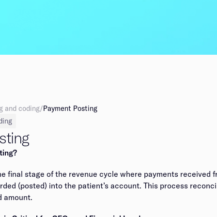
‍​​ ‌‌‍ ‍‌‍​‌‌‍ ‌‌‍‌‌​ ‌‍​‍‌‍​‌‌ ​ ‌‍‌‌‌‌‌‌‌ ​‍‌‍ ​​ ‌‌‍‍​‌ ‌​‌ ‌​‌ ​​​‍‌‌​ ​ ‌​​‌​‍‌‌​ ​‍‌​‌‍​‍‌‌​ ​‍‌​‌‍‌‍ ​‌‍ ‌‍​ ‌‍​‌‌‍ ​‌‍‍​‌‍ ‌ ​ ‌ ‌​​‍‌‌​ ​ ‌​​‌​ ​ ​ ​ ​ ​ ​ ​ ​‍‌‍‌‍‍‌‌‍‌​​ ‌​ ​‌​ ‌‌​ ​​​ ​‍​ ​​​ ​ ​ ‌‍​ ​​​‍ ‌‌‍‌‌​ ‌‍​ ‍​​ ‍​​‍ ‌​ ‌​‌‍‌‌‌‍‌‍​ ‌‍​‍ ‌‌‍​‌​ ‌​‌‍​ ​ ‌​​‍ ‌​ ‍​​ ​‍​ ‍‌​ ​‍‌‍‌‌​ ​‌‌‍​‌​ ‌​​ ‍‌‌‍‌‍​ ​‌​ ​‍​‍‌‍‌ ‌​‌ ‍‌‌ ​​‌‍‌‌​ ‌‌‍‌ ‌‍ ​‌‍ ‌ ​ ‌ ​ ‌‍​‌‌ ​‍‌ ‍‌‌​​ ‌‍​‌‌ ‌​‌‍‌‌‌‍‌ ‌‍ ‌ ​‍‌ ‍‌​‍‌‍‌ ​​‌‍​‌‌ ‌​‌‍‍​​ ‌‌‍ ‍‌‍​‌‌‍ ‌‌‍‌‌​‍‌‍‌ ​​‌‍‌‌‌ ​‍‌ ​ ‌ ​​‌‍‌‌‌‍​ ‌ ‌​‌‍‍‌‌ ‌‍‌‍‌‌​ ‌‌ ​​‌ ‌‌‌‍​‍‌‍ ​‌‍‍‌‌ ​ ‌‍‍​‌‍‌‌‌‍‌​​‍​‍‌ ‌
/
Payment Posting​​​​‌ ‍ ​‍​‍‌‍ ‌ ​‍‌‍‍‌‌‍‌ ‌‍‍‌‌‍ ‍​‍​‍​ ‍‍​‍​‍‌ ​ ‌‍​‌‌‍ ‍‌‍‍‌‌ ‌​‌ ‍‌​‍ ‍‌‍‍‌‌‍ ​‍​‍​‍ ​​‍​‍‌‍‍​‌ ​‍‌‍‌‌‌‍‌‍​‍​‍​ ‍‍​‍​‍‌‍‍​‌ ‌​‌ ‌​‌ ​​​ ‍‍​‍ ​‍ ‌‍ ​‌‍ ‌‍​ ‌‍​‌‌‍ ​‌‍‍​‌‍ ‌ ​ ‌ ‌​​ ‍‍​ ​ ​ ​ ​ ​ ​ ​ ​‍ ‌‍‍‌‌‍ ‍‌ ‌​‌‍‌‌‌‍ ‍‌ ‌​​‍ ‌‍‌‌‌‍‌​‌‍‍‌‌ ‌​​‍ ‌‍ ‌‌‍ ‌‍‌​‌‍‌‌​ ‌‌ ​​‌ ​‍‌‍‌‌‌ ​ ‌‍‌‌‌‍ ‍‌ ‌​‌‍​‌‌ ‌​‌‍‍‌‌‍ ‌‍ ‍​ ‍ ‌‍‍‌‌‍‌​​ ‌​ ‍‌​ ‌‌​ ​‌‌‍‌‍​ ​​‌‍‌‍​ ‍‌​ ‍​​‍ ‌​ ‌‌​ ‌‍​ ‍​‌‍‌​​‍ ‌​ ‌​​ ‍​‌‍​ ​ ‌​​‍ ‌‌‍​‍​ ​​‌‍‌‌‌‍​ ​‍ ‌‌‍‌‍‌‍‌‌​ ‌​​ ‍‌​ ‍‌‌‍​‍‌‍‌‍​ ​‌‌‍​‍​ ‌‍​ ‌​​ ‌ ​ ‍ ‌ ‌​‌ ‍‌‌ ​​‌‍‌‌​ ‌‌‍‌ ‌‍ ​‌‍ ‌ ​ ‌ ​ ‌‍​‌‌ ​‍‌ ‍‌‌‌‌​‌‍‌‌‌ ​‍‌‍ ‌​ ‍ ‌ ​​‌‍​‌‌ ‌​‌‍‍​​ ‌‌ ‌​‌‍‌‌‌ ​‍‌‍ ‌​ ‌‍​‍‌‍​‌‌ ​ ‌‍‌‌‌‌‌‌‌ ​‍‌‍ ​​ ‌‌‍‍​‌ ‌​‌ ‌​‌ ​​​‍‌‌​ ​ ‌​​‌​‍‌‌​ ​‍‌​‌‍​‍‌‌​ ​‍‌​‌‍‌‍ ​‌‍ ‌‍​ ‌‍​‌‌‍ ​‌‍‍​‌‍ ‌ ​ ‌ ‌​​‍‌‌​ ​ ‌​​‌​ ​ ​ ​ ​ ​ ​ ​ ​‍‌‍‌‍‍‌‌‍‌​​ ‌​ ‍‌​ ‌‌​ ​‌‌‍‌‍​ ​​‌‍‌‍​ ‍‌​ ‍​​‍ ‌​ ‌‌​ ‌‍​ ‍​‌‍‌​​‍ ‌​ ‌​​ ‍​‌‍​ ​ ‌​​‍ ‌‌‍​‍​ ​​‌‍‌‌‌‍​ ​‍ ‌‌‍‌‍‌‍‌‌​ ‌​​ ‍‌​ ‍‌‌‍​‍‌‍‌‍​ ​‌‌‍​‍​ ‌‍​ ‌​​ ‌ ​‍‌‍‌ ‌​‌ ‍‌‌ ​​‌‍‌‌​ ‌‌‍‌ ‌‍ ​‌‍ ‌ ​ ‌ ​ ‌‍​‌‌ ​‍‌ ‍‌‌‌‌​‌‍‌‌‌ ​‍‌‍ ‌​‍‌‍‌ ​​‌‍​‌‌ ‌​‌‍‍​​ ‌‌ ‌​‌‍‌‌‌ ​‍‌‍ ‌​‍‌‍‌ ​​‌‍‌‌‌ ​‍‌ ​ ‌ ​​‌‍‌‌‌‍​ ‌ ‌​‌‍‍‌‌ ‌‍‌‍‌‌​ ‌‌ ​​‌ ‌‌‌‍​‍‌‍ ​‌‍‍‌‌ ​ ‌‍‍​‌‍‌‌‌‍‌​​‍​‍‌ ‌
 ‍‌‌​​ ‌‍​‌‌ ‌​‌‍‌‌‌‍‌ ‌‍ ‌ ​‍‌ ‍‌​‍‌‍‌ ​​‌‍​‌‌ ‌​‌‍‍​​ ‌‌‍ ‍‌‍​‌‌‍ ‌‌‍‌‌​‍‌‍‌ ​​‌‍‌‌‌ ​‍‌ ​ ‌ ​​‌‍‌‌‌‍​ ‌ ‌​‌‍‍‌‌ ‌‍‌‍‌‌​ ‌‌ ​​‌ ‌‌‌‍​‍‌‍ ​‌‍‍‌‌ ​ ‌‍‍​‌‍‌‌‌‍‌​​‍​‍‌ ‌
 ‌‍​ ‍​‌‍‌​​‍ ‌​ ‌​​ ‍​‌‍​ ​ ‌​​‍ ‌‌‍​‍​ ​​‌‍‌‌‌‍​ ​‍ ‌‌‍‌‍‌‍‌‌​ ‌​​ ‍‌​ ‍‌‌‍​‍‌‍‌‍​ ​‌‌‍​‍​ ‌‍​ ‌​​ ‌ ​‍‌‍‌ ‌​‌ ‍‌‌ ​​‌‍‌‌​ ‌‌‍‌ ‌‍ ​‌‍ ‌ ​ ‌ ​ ‌‍​‌‌ ​‍‌ ‍‌‌‌‌​‌‍‌‌‌ ​‍‌‍ ‌​‍‌‍‌ ​​‌‍​‌‌ ‌​‌‍‍​​ ‌‌ ‌​‌‍‌‌‌ ​‍‌‍ ‌​‍‌‍‌ ​​‌‍‌‌‌ ​‍‌ ​ ‌ ​​‌‍‌‌‌‍​ ‌ ‌​‌‍‍‌‌ ‌‍‌‍‌‌​ ‌‌ ​​‌ ‌‌‌‍​‍‌‍ ​‌‍‍‌‌ ​ ‌‍‍​‌‍‌‌‌‍‌​​‍​‍‌ ‌
‌‍‌​‌‍‌‍‌‍‌‌‌‍​ ‌‍​ ‌‍​ ​‍‌‌​ ​‍​ ​‍​‍‌‌​ ‌‌‌​‌​​‍ ‍‌‍​ ‌‍‍​‌‍‍‌‌‍ ​‌‍‌​‌ ​‍‌‍‌‌‌‍ ‍​‍‌‌​ ‌‌‌​​‍‌‌ ‌‍‍ ‌‍‌‌‌ ‍‌​‍‌‌​ ​ ‌​‌​​‍‌‌​ ​ ‌​‌​​‍‌‌​ ​‍​ ​‍​ ‌‍​ ‌ ​ ‍​​ ​‌‌‍‌‍​ ‌‌‌‍​ ‌‍​‌​ ​‍​ ‍​​ ​ ‌‍​‌​‍‌‌​ ​‍​ ​‍​‍‌‌​ ‌‌‌​‌​​‍ ‍‌ ‌​‌‍‌‌‌ ‍​‌ ‌​​‍‌‍‌ ​​‌‍‌‌‌ ​‍‌ ​ ‌ ​​‌‍‌‌‌‍​ ‌ ‌​‌‍‍‌‌ ‌‍‌‍‌‌​ ‌‌ ​​‌ ‌‌‌‍​‍‌‍ ​‌‍‍‌‌ ​ ‌‍‍​‌‍‌‌‌‍‌​​‍​‍‌ ‌
he final stage of the revenue cycle where payments received 
rded (posted) into the patient’s account. This process reconc
‌ ‌​‌ ‍‌‌ ​​‌‍‌‌​ ‌‌‍‌ ‌‍ ​‌‍ ‌ ​ ‌ ​ ‌‍​‌‌ ​‍‌ ‍‌‌‌‌​‌‍‌‌‌ ​‍‌‍ ‌​‍‌‍‌ ​​‌‍​‌‌ ‌​‌‍‍​​ ‌‌‍‌​‌‍‌‌‌‍‌‍‌‍‍‌‌‍ ‍‌‍‍‌‌ ‌​‌‍‍‌‌‍ ‌‍ ‍​‍‌‌​ ‌‌‌​​‍‌‌ ‌‍‍ ‌‍‌‌‌ ‍‌​‍‌‌​ ​ ‌​‌​​‍‌‌​ ​ ‌​‌​​‍‌‌​ ​‍​ ​‍​ ​‍​ ​ ​ ​ ​ ​‌‌‍‌‌‌‍​ ​ ​‌‌‍‌‌‌‍‌‍​ ‌​​ ‌‌​ ‌​​‍‌‌​ ​‍​ ​‍​‍‌‌​ ‌‌‌​‌​​‍ ‍‌‍​ ‌‍‍​‌‍‍‌‌‍ ​‌‍‌​‌ ​‍‌‍‌‌‌‍ ‍​‍‌‌​ ‌‌‌​​‍‌‌ ‌‍‍ ‌‍‌‌‌ ‍‌​‍‌‌​ ​ ‌​‌​​‍‌‌​ ​ ‌​‌​​‍‌‌​ ​‍​ ​‍​ ‌ ‌‍​‌​ ‍‌‌‍​‌‌‍‌‍‌‍‌‍​ ‍‌​ ‌‌‌‍​‌​ ​‍​ ‌‌‌‍‌‍​‍‌‌​ ​‍​ ​‍​‍‌‌​ ‌‌‌​‌​​‍ ‍‌ ‌​‌‍‌‌‌ ‍​‌ ‌​​‍‌‍‌ ​​‌‍‌‌‌ ​‍‌ ​ ‌ ​​‌‍‌‌‌‍​ ‌ ‌​‌‍‍‌‌ ‌‍‌‍‌‌​ ‌‌ ​​‌ ‌‌‌‍​‍‌‍ ​‌‍‍‌‌ ​ ‌‍‍​‌‍‌‌‌‍‌​​‍​‍‌ ‌