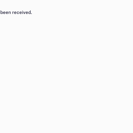
​‍​ ​‍​ ​ ​ ​ ​ ​‌‌‍​ ​ ‌​​ ‍‌‌‍​ ​ ​‍​ ​ ​ ​‌‌‍​‌‌‍‌‍​‍‌‌​ ​‍​ ​‍​‍‌‌​ ‌‌‌​‌​​‍ ‍‌‍​ ‌‍‍​‌‍‍‌‌‍ ​‌‍‌​‌ ​‍‌‍‌‌‌‍ ‍​‍‌‌​ ‌‌‌​​‍‌‌ ‌‍‍ ‌‍‌‌‌ ‍‌​‍‌‌​ ​ ‌​‌​​‍‌‌​ ​ ‌​‌​​‍‌‌​ ​‍​ ​‍​ ‍​​ ​​‌‍​‌​ ​‌‌‍‌‍​ ‌‌‌‍​‍​ ‌​​ ‌ ​ ​‍​ ​​‌‍‌‍​‍‌‌​ ​‍​ ​‍​‍‌‌​ ‌‌‌​‌​​‍ ‍‌ ‌​‌‍‌‌‌ ‍​‌ ‌​​‍‌‍‌ ​​‌‍‌‌‌ ​‍‌ ​ ‌ ​​‌‍‌‌‌‍​ ‌ ‌​‌‍‍‌‌ ‌‍‌‍‌‌​ ‌‌ ​​‌ ‌‌‌‍​‍‌‍ ​‌‍‍‌‌ ​ ‌‍‍​‌‍‌‌‌‍‌​​‍​‍‌ ‌