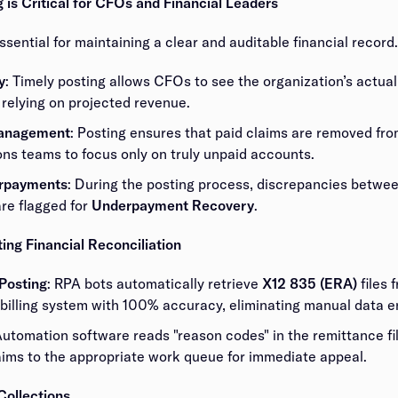
‍​‌‌ ‌​‌‍‍​​ ‌‌‍‌​‌‍‌‌‌‍‌‍‌‍‍‌‌‍ ‍‌‍‍‌‌ ‌​‌‍‍‌‌‍ ‌‍ ‍​‍‌‌​ ‌‌‌​​‍‌‌ ‌‍‍ ‌‍‌‌‌ ‍‌​‍‌‌​ ​ ‌​‌​​‍‌‌​ ​ ‌​‌​​‍‌‌​ ​‍​ ​‍​ ​​​ ​‌​ ‌‍​ ​‌​ ‌‍​ ‌‌‌‍​‍​ ​​​ ‌ ​ ‌‌‌‍‌​​ ‌‌​‍‌‌​ ​‍​ ​‍​‍‌‌​ ‌‌‌​‌​​‍ ‍‌‍​ ‌‍‍​‌‍‍‌‌‍ ​‌‍‌​‌ ​‍‌‍‌‌‌‍ ‍​‍‌‌​ ‌‌‌​​‍‌‌ ‌‍‍ ‌‍‌‌‌ ‍‌​‍‌‌​ ​ ‌​‌​​‍‌‌​ ​ ‌​‌​​‍‌‌​ ​‍​ ​‍‌‍​ ​ ‌‌​ ​​​ ‌‍​ ‌‍​ ‌ ​ ​‌​ ‍​‌‍​ ​ ‍​​ ‌‌​ ‌‍​‍‌‌​ ​‍​ ​‍​‍‌‌​ ‌‌‌​‌​​‍ ‍‌ ‌​‌‍‌‌‌ ‍​‌ ‌​​ ‌‍​‍‌‍​‌‌ ​ ‌‍‌‌‌‌‌‌‌ ​‍‌‍ ​​ ‌‌‍‍​‌ ‌​‌ ‌​‌ ​​​‍‌‌​ ​ ‌​​‌​‍‌‌​ ​‍‌​‌‍​‍‌‌​ ​‍‌​‌‍‌‍ ​‌‍ ‌‍​ ‌‍​‌‌‍ ​‌‍‍​‌‍ ‌ ​ ‌ ‌​​‍‌‌​ ​ ‌​​‌​ ​ ​ ​ ​ ​ ​ ​ ​‍‌‍‌‍‍‌‌‍‌​​ ‌​ ‍‌​ ‌‌​ ​‌‌‍‌‍​ ​​‌‍‌‍​ ‍‌​ ‍​​‍ ‌​ ‌‌​ ‌‍​ ‍​‌‍‌​​‍ ‌​ ‌​​ ‍​‌‍​ ​ ‌​​‍ ‌‌‍​‍​ ​​‌‍‌‌‌‍​ ​‍ ‌‌‍‌‍‌‍‌‌​ ‌​​ ‍‌​ ‍‌‌‍​‍‌‍‌‍​ ​‌‌‍​‍​ ‌‍​ ‌​​ ‌ ​‍‌‍‌ ‌​‌ ‍‌‌ ​​‌‍‌‌​ ‌‌‍‌ ‌‍ ​‌‍ ‌ ​ ‌ ​ ‌‍​‌‌ ​‍‌ ‍‌‌‌‌​‌‍‌‌‌ ​‍‌‍ ‌​‍‌‍‌ ​​‌‍​‌‌ ‌​‌‍‍​​ ‌‌‍‌​‌‍‌‌‌‍‌‍‌‍‍‌‌‍ ‍‌‍‍‌‌ ‌​‌‍‍‌‌‍ ‌‍ ‍​‍‌‌​ ‌‌‌​​‍‌‌ ‌‍‍ ‌‍‌‌‌ ‍‌​‍‌‌​ ​ ‌​‌​​‍‌‌​ ​ ‌​‌​​‍‌‌​ ​‍​ ​‍​ ​​​ ​‌​ ‌‍​ ​‌​ ‌‍​ ‌‌‌‍​‍​ ​​​ ‌ ​ ‌‌‌‍‌​​ ‌‌​‍‌‌​ ​‍​ ​‍​‍‌‌​ ‌‌‌​‌​​‍ ‍‌‍​ ‌‍‍​‌‍‍‌‌‍ ​‌‍‌​‌ ​‍‌‍‌‌‌‍ ‍​‍‌‌​ ‌‌‌​​‍‌‌ ‌‍‍ ‌‍‌‌‌ ‍‌​‍‌‌​ ​ ‌​‌​​‍‌‌​ ​ ‌​‌​​‍‌‌​ ​‍​ ​‍‌‍​ ​ ‌‌​ ​​​ ‌‍​ ‌‍​ ‌ ​ ​‌​ ‍​‌‍​ ​ ‍​​ ‌‌​ ‌‍​‍‌‌​ ​‍​ ​‍​‍‌‌​ ‌‌‌​‌​​‍ ‍‌ ‌​‌‍‌‌‌ ‍​‌ ‌​​‍‌‍‌ ​​‌‍‌‌‌ ​‍‌ ​ ‌ ​​‌‍‌‌‌‍​ ‌ ‌​‌‍‍‌‌ ‌‍‌‍‌‌​ ‌‌ ​​‌ ‌‌‌‍​‍‌‍ ​‌‍‍‌‌ ​ ‌‍‍​‌‍‌‌‌‍‌​​‍​‍‌ ‌
​ ‌​​‍ ‌‌‍​‍​ ​​‌‍‌‌‌‍​ ​‍ ‌‌‍‌‍‌‍‌‌​ ‌​​ ‍‌​ ‍‌‌‍​‍‌‍‌‍​ ​‌‌‍​‍​ ‌‍​ ‌​​ ‌ ​ ‍ ‌ ‌​‌ ‍‌‌ ​​‌‍‌‌​ ‌‌‍‌ ‌‍ ​‌‍ ‌ ​ ‌ ​ ‌‍​‌‌ ​‍‌ ‍‌‌‌‌​‌‍‌‌‌ ​‍‌‍ ‌​ ‍ ‌ ​​‌‍​‌‌ ‌​‌‍‍​​ ‌‌‍‌​‌‍‌‌‌‍‌‍‌‍‍‌‌‍ ‍‌‍‍‌‌ ‌​‌‍‍‌‌‍ ‌‍ ‍​‍‌‌​ ‌‌‌​​‍‌‌ ‌‍‍ ‌‍‌‌‌ ‍‌​‍‌‌​ ​ ‌​‌​​‍‌‌​ ​ ‌​‌​​‍‌‌​ ​‍​ ​‍​ ​ ‌‍‌​‌‍‌‌​ ‌‍‌‍‌​​ ​ ​ ​‌​ ‌‌​ ​‌​ ‍​‌‍​‍​ ‌​​‍‌‌​ ​‍​ ​‍​‍‌‌​ ‌‌‌​‌​​‍ ‍‌‍​ ‌‍‍​‌‍‍‌‌‍ ​‌‍‌​‌ ​‍‌‍‌‌‌‍ ‍​‍‌‌​ ‌‌‌​​‍‌‌ ‌‍‍ ‌‍‌‌‌ ‍‌​‍‌‌​ ​ ‌​‌​​‍‌‌​ ​ ‌​‌​​‍‌‌​ ​‍​ ​‍​ ​ ​ ​‍‌‍‌​​ ‍‌​ ‌ ‌‍‌‌​ ‌‍​ ‌‍​ ​‌​ ‍​​ ‍‌‌‍‌‍​‍‌‌​ ​‍​ ​‍​‍‌‌​ ‌‌‌​‌​​‍ ‍‌ ‌​‌‍‌‌‌ ‍​‌ ‌​​ ‌‍​‍‌‍​‌‌ ​ ‌‍‌‌‌‌‌‌‌ ​‍‌‍ ​​ ‌‌‍‍​‌ ‌​‌ ‌​‌ ​​​‍‌‌​ ​ ‌​​‌​‍‌‌​ ​‍‌​‌‍​‍‌‌​ ​‍‌​‌‍‌‍ ​‌‍ ‌‍​ ‌‍​‌‌‍ ​‌‍‍​‌‍ ‌ ​ ‌ ‌​​‍‌‌​ ​ ‌​​‌​ ​ ​ ​ ​ ​ ​ ​ ​‍‌‍‌‍‍‌‌‍‌​​ ‌​ ‍‌​ ‌‌​ ​‌‌‍‌‍​ ​​‌‍‌‍​ ‍‌​ ‍​​‍ ‌​ ‌‌​ ‌‍​ ‍​‌‍‌​​‍ ‌​ ‌​​ ‍​‌‍​ ​ ‌​​‍ ‌‌‍​‍​ ​​‌‍‌‌‌‍​ ​‍ ‌‌‍‌‍‌‍‌‌​ ‌​​ ‍‌​ ‍‌‌‍​‍‌‍‌‍​ ​‌‌‍​‍​ ‌‍​ ‌​​ ‌ ​‍‌‍‌ ‌​‌ ‍‌‌ ​​‌‍‌‌​ ‌‌‍‌ ‌‍ ​‌‍ ‌ ​ ‌ ​ ‌‍​‌‌ ​‍‌ ‍‌‌‌‌​‌‍‌‌‌ ​‍‌‍ ‌​‍‌‍‌ ​​‌‍​‌‌ ‌​‌‍‍​​ ‌‌‍‌​‌‍‌‌‌‍‌‍‌‍‍‌‌‍ ‍‌‍‍‌‌ ‌​‌‍‍‌‌‍ ‌‍ ‍​‍‌‌​ ‌‌‌​​‍‌‌ ‌‍‍ ‌‍‌‌‌ ‍‌​‍‌‌​ ​ ‌​‌​​‍‌‌​ ​ ‌​‌​​‍‌‌​ ​‍​ ​‍​ ​ ‌‍‌​‌‍‌‌​ ‌‍‌‍‌​​ ​ ​ ​‌​ ‌‌​ ​‌​ ‍​‌‍​‍​ ‌​​‍‌‌​ ​‍​ ​‍​‍‌‌​ ‌‌‌​‌​​‍ ‍‌‍​ ‌‍‍​‌‍‍‌‌‍ ​‌‍‌​‌ ​‍‌‍‌‌‌‍ ‍​‍‌‌​ ‌‌‌​​‍‌‌ ‌‍‍ ‌‍‌‌‌ ‍‌​‍‌‌​ ​ ‌​‌​​‍‌‌​ ​ ‌​‌​​‍‌‌​ ​‍​ ​‍​ ​ ​ ​‍‌‍‌​​ ‍‌​ ‌ ‌‍‌‌​ ‌‍​ ‌‍​ ​‌​ ‍​​ ‍‌‌‍‌‍​‍‌‌​ ​‍​ ​‍​‍‌‌​ ‌‌‌​‌​​‍ ‍‌ ‌​‌‍‌‌‌ ‍​‌ ‌​​‍‌‍‌ ​​‌‍‌‌‌ ​‍‌ ​ ‌ ​​‌‍‌‌‌‍​ ‌ ‌​‌‍‍‌‌ ‌‍‌‍‌‌​ ‌‌ ​​‌ ‌‌‌‍​‍‌‍ ​‌‍‍‌‌ ​ ‌‍‍​‌‍‌‌‌‍‌​​‍​‍‌ ‌
‌‌‌ ​‍‌ ​ ‌ ​​‌‍‌‌‌‍​ ‌ ‌​‌‍‍‌‌ ‌‍‌‍‌‌​ ‌‌ ​​‌ ‌‌‌‍​‍‌‍ ​‌‍‍‌‌ ​ ‌‍‍​‌‍‌‌‌‍‌​​‍​‍‌ ‌
: Timely posting allows CFOs to see the organization’s actual 
‍‌‌‌ ‍‌​‍‌‌​ ​ ‌​‌​​‍‌‌​ ​ ‌​‌​​‍‌‌​ ​‍​ ​‍​ ​‌​ ‍​​ ​​​ ‌‍​ ​​​ ​‌‌‍‌‌​ ​‍​ ​‌‌‍‌‌​ ‌​‌‍​‌​‍‌‌​ ​‍​ ​‍​‍‌‌​ ‌‌‌​‌​​‍ ‍‌‍​ ‌‍‍​‌‍‍‌‌‍ ​‌‍‌​‌ ​‍‌‍‌‌‌‍ ‍​‍‌‌​ ‌‌‌​​‍‌‌ ‌‍‍ ‌‍‌‌‌ ‍‌​‍‌‌​ ​ ‌​‌​​‍‌‌​ ​ ‌​‌​​‍‌‌​ ​‍​ ​‍‌‍‌‌​ ‌‌‌‍‌​‌‍‌‍‌‍​‌​ ‌‌​ ‌‍‌‍​ ​ ​‍‌‍‌​‌‍‌​​ ‌‌​‍‌‌​ ​‍​ ​‍​‍‌‌​ ‌‌‌​‌​​‍ ‍‌ ‌​‌‍‌‌‌ ‍​‌ ‌​​ ‌‍​‍‌‍​‌‌ ​ ‌‍‌‌‌‌‌‌‌ ​‍‌‍ ​​ ‌‌‍‍​‌ ‌​‌ ‌​‌ ​​​‍‌‌​ ​ ‌​​‌​‍‌‌​ ​‍‌​‌‍​‍‌‌​ ​‍‌​‌‍‌‍ ​‌‍ ‌‍​ ‌‍​‌‌‍ ​‌‍‍​‌‍ ‌ ​ ‌ ‌​​‍‌‌​ ​ ‌​​‌​ ​ ​ ​ ​ ​ ​ ​ ​‍‌‍‌‍‍‌‌‍‌​​ ‌​ ‍‌​ ‌‌​ ​‌‌‍‌‍​ ​​‌‍‌‍​ ‍‌​ ‍​​‍ ‌​ ‌‌​ ‌‍​ ‍​‌‍‌​​‍ ‌​ ‌​​ ‍​‌‍​ ​ ‌​​‍ ‌‌‍​‍​ ​​‌‍‌‌‌‍​ ​‍ ‌‌‍‌‍‌‍‌‌​ ‌​​ ‍‌​ ‍‌‌‍​‍‌‍‌‍​ ​‌‌‍​‍​ ‌‍​ ‌​​ ‌ ​‍‌‍‌ ‌​‌ ‍‌‌ ​​‌‍‌‌​ ‌‌‍‌ ‌‍ ​‌‍ ‌ ​ ‌ ​ ‌‍​‌‌ ​‍‌ ‍‌‌‌‌​‌‍‌‌‌ ​‍‌‍ ‌​‍‌‍‌ ​​‌‍​‌‌ ‌​‌‍‍​​ ‌‌‍‌​‌‍‌‌‌‍‌‍‌‍‍‌‌‍ ‍‌‍‍‌‌ ‌​‌‍‍‌‌‍ ‌‍ ‍​‍‌‌​ ‌‌‌​​‍‌‌ ‌‍‍ ‌‍‌‌‌ ‍‌​‍‌‌​ ​ ‌​‌​​‍‌‌​ ​ ‌​‌​​‍‌‌​ ​‍​ ​‍​ ​‌​ ‍​​ ​​​ ‌‍​ ​​​ ​‌‌‍‌‌​ ​‍​ ​‌‌‍‌‌​ ‌​‌‍​‌​‍‌‌​ ​‍​ ​‍​‍‌‌​ ‌‌‌​‌​​‍ ‍‌‍​ ‌‍‍​‌‍‍‌‌‍ ​‌‍‌​‌ ​‍‌‍‌‌‌‍ ‍​‍‌‌​ ‌‌‌​​‍‌‌ ‌‍‍ ‌‍‌‌‌ ‍‌​‍‌‌​ ​ ‌​‌​​‍‌‌​ ​ ‌​‌​​‍‌‌​ ​‍​ ​‍‌‍‌‌​ ‌‌‌‍‌​‌‍‌‍‌‍​‌​ ‌‌​ ‌‍‌‍​ ​ ​‍‌‍‌​‌‍‌​​ ‌‌​‍‌‌​ ​‍​ ​‍​‍‌‌​ ‌‌‌​‌​​‍ ‍‌ ‌​‌‍‌‌‌ ‍​‌ ‌​​‍‌‍‌ ​​‌‍‌‌‌ ​‍‌ ​ ‌ ​​‌‍‌‌‌‍​ ‌ ‌​‌‍‍‌‌ ‌‍‌‍‌‌​ ‌‌ ​​‌ ‌‌‌‍​‍‌‍ ​‌‍‍‌‌ ​ ‌‍‍​‌‍‌‌‌‍‌​​‍​‍‌ ‌
‍‍‌‌‍‌​​ ‌​ ‍‌​ ‌‌​ ​‌‌‍‌‍​ ​​‌‍‌‍​ ‍‌​ ‍​​‍ ‌​ ‌‌​ ‌‍​ ‍​‌‍‌​​‍ ‌​ ‌​​ ‍​‌‍​ ​ ‌​​‍ ‌‌‍​‍​ ​​‌‍‌‌‌‍​ ​‍ ‌‌‍‌‍‌‍‌‌​ ‌​​ ‍‌​ ‍‌‌‍​‍‌‍‌‍​ ​‌‌‍​‍​ ‌‍​ ‌​​ ‌ ​‍‌‍‌ ‌​‌ ‍‌‌ ​​‌‍‌‌​ ‌‌‍‌ ‌‍ ​‌‍ ‌ ​ ‌ ​ ‌‍​‌‌ ​‍‌ ‍‌‌‌‌​‌‍‌‌‌ ​‍‌‍ ‌​‍‌‍‌ ​​‌‍​‌‌ ‌​‌‍‍​​ ‌‌‍‌​‌‍‌‌‌‍‌‍‌‍‍‌‌‍ ‍‌‍‍‌‌ ‌​‌‍‍‌‌‍ ‌‍ ‍​‍‌‌​ ‌‌‌​​‍‌‌ ‌‍‍ ‌‍‌‌‌ ‍‌​‍‌‌​ ​ ‌​‌​​‍‌‌​ ​ ‌​‌​​‍‌‌​ ​‍​ ​‍​ ‌​‌‍‌​‌‍​ ​ ‌‌​ ​ ‌‍​‍​ ‍‌‌‍‌‌​ ​‌​ ‍​​ ​​​ ​‍​‍‌‌​ ​‍​ ​‍​‍‌‌​ ‌‌‌​‌​​‍ ‍‌‍​ ‌‍‍​‌‍‍‌‌‍ ​‌‍‌​‌ ​‍‌‍‌‌‌‍ ‍​‍‌‌​ ‌‌‌​​‍‌‌ ‌‍‍ ‌‍‌‌‌ ‍‌​‍‌‌​ ​ ‌​‌​​‍‌‌​ ​ ‌​‌​​‍‌‌​ ​‍​ ​‍‌‍‌​​ ​‌‌‍​‍​ ​‍​ ​‍​ ​‍‌‍‌​​ ‌ ​ ‍​​ ‍‌​ ​​​ ‌​​‍‌‌​ ​‍​ ​‍​‍‌‌​ ‌‌‌​‌​​‍ ‍‌ ‌​‌‍‌‌‌ ‍​‌ ‌​​‍‌‍‌ ​​‌‍‌‌‌ ​‍‌ ​ ‌ ​​‌‍‌‌‌‍​ ‌ ‌​‌‍‍‌‌ ‌‍‌‍‌‌​ ‌‌ ​​‌ ‌‌‌‍​‍‌‍ ​‌‍‍‌‌ ​ ‌‍‍​‌‍‌‌‌‍‌​​‍​‍‌ ‌
: Posting ensures that paid claims are removed from the ​​​​‌ ‍ ​‍​‍‌‍ ‌ ​‍‌‍‍‌‌‍‌ ‌‍‍‌‌‍ ‍​‍​‍​ ‍‍​‍​‍‌ ​ ‌‍​‌‌‍ ‍‌‍‍‌‌ ‌​‌ ‍‌​‍ ‍‌‍‍‌‌‍ ​‍​‍​‍ ​​‍​‍‌‍‍​‌ ​‍‌‍‌‌‌‍‌‍​‍​‍​ ‍‍​‍​‍‌‍‍​‌ ‌​‌ ‌​‌ ​​​ ‍‍​‍ ​‍ ‌‍ ​‌‍ ‌‍​ ‌‍​‌‌‍ ​‌‍‍​‌‍ ‌ ​ ‌ ‌​​ ‍‍​ ​ ​ ​ ​ ​ ​ ​ ​‍ ‌‍‍‌‌‍ ‍‌ ‌​‌‍‌‌‌‍ ‍‌ ‌​​‍ ‌‍‌‌‌‍‌​‌‍‍‌‌ ‌​​‍ ‌‍ ‌‌‍ ‌‍‌​‌‍‌‌​ ‌‌ ​​‌ ​‍‌‍‌‌‌ ​ ‌‍‌‌‌‍ ‍‌ ‌​‌‍​‌‌ ‌​‌‍‍‌‌‍ ‌‍ ‍​ ‍ ‌‍‍‌‌‍‌​​ ‌​ ‍‌​ ‌‌​ ​‌‌‍‌‍​ ​​‌‍‌‍​ ‍‌​ ‍​​‍ ‌​ ‌‌​ ‌‍​ ‍​‌‍‌​​‍ ‌​ ‌​​ ‍​‌‍​ ​ ‌​​‍ ‌‌‍​‍​ ​​‌‍‌‌‌‍​ ​‍ ‌‌‍‌‍‌‍‌‌​ ‌​​ ‍‌​ ‍‌‌‍​‍‌‍‌‍​ ​‌‌‍​‍​ ‌‍​ ‌​​ ‌ ​ ‍ ‌ ‌​‌ ‍‌‌ ​​‌‍‌‌​ ‌‌‍‌ ‌‍ ​‌‍ ‌ ​ ‌ ​ ‌‍​‌‌ ​‍‌ ‍‌‌‌‌​‌‍‌‌‌ ​‍‌‍ ‌​ ‍ ‌ ​​‌‍​‌‌ ‌​‌‍‍​​ ‌‌‍‌​‌‍‌‌‌‍‌‍‌‍‍‌‌‍ ‍‌‍‍‌‌ ‌​‌‍‍‌‌‍ ‌‍ ‍​‍‌‌​ ‌‌‌​​‍‌‌ ‌‍‍ ‌‍‌‌‌ ‍‌​‍‌‌​ ​ ‌​‌​​‍‌‌​ ​ ‌​‌​​‍‌‌​ ​‍​ ​‍​ ‌​‌‍‌​‌‍​ ​ ‌‌​ ​ ‌‍​‍​ ‍‌‌‍‌‌​ ​‌​ ‍​​ ​​​ ​‍​‍‌‌​ ​‍​ ​‍​‍‌‌​ ‌‌‌​‌​​‍ ‍‌‍​ ‌‍‍​‌‍‍‌‌‍ ​‌‍‌​‌ ​‍‌‍‌‌‌‍ ‍​‍‌‌​ ‌‌‌​​‍‌‌ ‌‍‍ ‌‍‌‌‌ ‍‌​‍‌‌​ ​ ‌​‌​​‍‌‌​ ​ ‌​‌​​‍‌‌​ ​‍​ ​‍​ ​‍‌‍​‍‌‍‌‌‌‍‌‍‌‍‌‍‌‍‌​​ ‌ ‌‍​‍‌‍​ ​ ​​​ ‌​​ ​​​‍‌‌​ ​‍​ ​‍​‍‌‌​ ‌‌‌​‌​​‍ ‍‌ ‌​‌‍‌‌‌ ‍​‌ ‌​​ ‌‍​‍‌‍​‌‌ ​ ‌‍‌‌‌‌‌‌‌ ​‍‌‍ ​​ ‌‌‍‍​‌ ‌​‌ ‌​‌ ​​​‍‌‌​ ​ ‌​​‌​‍‌‌​ ​‍‌​‌‍​‍‌‌​ ​‍‌​‌‍‌‍ ​‌‍ ‌‍​ ‌‍​‌‌‍ ​‌‍‍​‌‍ ‌ ​ ‌ ‌​​‍‌‌​ ​ ‌​​‌​ ​ ​ ​ ​ ​ ​ ​ ​‍‌‍‌‍‍‌‌‍‌​​ ‌​ ‍‌​ ‌‌​ ​‌‌‍‌‍​ ​​‌‍‌‍​ ‍‌​ ‍​​‍ ‌​ ‌‌​ ‌‍​ ‍​‌‍‌​​‍ ‌​ ‌​​ ‍​‌‍​ ​ ‌​​‍ ‌‌‍​‍​ ​​‌‍‌‌‌‍​ ​‍ ‌‌‍‌‍‌‍‌‌​ ‌​​ ‍‌​ ‍‌‌‍​‍‌‍‌‍​ ​‌‌‍​‍​ ‌‍​ ‌​​ ‌ ​‍‌‍‌ ‌​‌ ‍‌‌ ​​‌‍‌‌​ ‌‌‍‌ ‌‍ ​‌‍ ‌ ​ ‌ ​ ‌‍​‌‌ ​‍‌ ‍‌‌‌‌​‌‍‌‌‌ ​‍‌‍ ‌​‍‌‍‌ ​​‌‍​‌‌ ‌​‌‍‍​​ ‌‌‍‌​‌‍‌‌‌‍‌‍‌‍‍‌‌‍ ‍‌‍‍‌‌ ‌​‌‍‍‌‌‍ ‌‍ ‍​‍‌‌​ ‌‌‌​​‍‌‌ ‌‍‍ ‌‍‌‌‌ ‍‌​‍‌‌​ ​ ‌​‌​​‍‌‌​ ​ ‌​‌​​‍‌‌​ ​‍​ ​‍​ ‌​‌‍‌​‌‍​ ​ ‌‌​ ​ ‌‍​‍​ ‍‌‌‍‌‌​ ​‌​ ‍​​ ​​​ ​‍​‍‌‌​ ​‍​ ​‍​‍‌‌​ ‌‌‌​‌​​‍ ‍‌‍​ ‌‍‍​‌‍‍‌‌‍ ​‌‍‌​‌ ​‍‌‍‌‌‌‍ ‍​‍‌‌​ ‌‌‌​​‍‌‌ ‌‍‍ ‌‍‌‌‌ ‍‌​‍‌‌​ ​ ‌​‌​​‍‌‌​ ​ ‌​‌​​‍‌‌​ ​‍​ ​‍​ ​‍‌
‌‍‌‌‌‍​ ​‍ ‌‌‍‌‍‌‍‌‌​ ‌​​ ‍‌​ ‍‌‌‍​‍‌‍‌‍​ ​‌‌‍​‍​ ‌‍​ ‌​​ ‌ ​ ‍ ‌ ‌​‌ ‍‌‌ ​​‌‍‌‌​ ‌‌‍‌ ‌‍ ​‌‍ ‌ ​ ‌ ​ ‌‍​‌‌ ​‍‌ ‍‌‌‌‌​‌‍‌‌‌ ​‍‌‍ ‌​ ‍ ‌ ​​‌‍​‌‌ ‌​‌‍‍​​ ‌‌‍‌​‌‍‌‌‌‍‌‍‌‍‍‌‌‍ ‍‌‍‍‌‌ ‌​‌‍‍‌‌‍ ‌‍ ‍​‍‌‌​ ‌‌‌​​‍‌‌ ‌‍‍ ‌‍‌‌‌ ‍‌​‍‌‌​ ​ ‌​‌​​‍‌‌​ ​ ‌​‌​​‍‌‌​ ​‍​ ​‍​ ‌​‌‍‌​‌‍​ ​ ‌‌​ ​ ‌‍​‍​ ‍‌‌‍‌‌​ ​‌​ ‍​​ ​​​ ​‍​‍‌‌​ ​‍​ ​‍​‍‌‌​ ‌‌‌​‌​​‍ ‍‌‍​ ‌‍‍​‌‍‍‌‌‍ ​‌‍‌​‌ ​‍‌‍‌‌‌‍ ‍​‍‌‌​ ‌‌‌​​‍‌‌ ‌‍‍ ‌‍‌‌‌ ‍‌​‍‌‌​ ​ ‌​‌​​‍‌‌​ ​ ‌​‌​​‍‌‌​ ​‍​ ​‍‌‍​‌‌‍​ ​ ​‌‌‍‌​​ ‌ ​ ‌‌‌‍​‍​ ​​​ ‌ ​ ‌‍​ ​‌​ ‌‌​‍‌‌​ ​‍​ ​‍​‍‌‌​ ‌‌‌​‌​​‍ ‍‌ ‌​‌‍‌‌‌ ‍​‌ ‌​​ ‌‍​‍‌‍​‌‌ ​ ‌‍‌‌‌‌‌‌‌ ​‍‌‍ ​​ ‌‌‍‍​‌ ‌​‌ ‌​‌ ​​​‍‌‌​ ​ ‌​​‌​‍‌‌​ ​‍‌​‌‍​‍‌‌​ ​‍‌​‌‍‌‍ ​‌‍ ‌‍​ ‌‍​‌‌‍ ​‌‍‍​‌‍ ‌ ​ ‌ ‌​​‍‌‌​ ​ ‌​​‌​ ​ ​ ​ ​ ​ ​ ​ ​‍‌‍‌‍‍‌‌‍‌​​ ‌​ ‍‌​ ‌‌​ ​‌‌‍‌‍​ ​​‌‍‌‍​ ‍‌​ ‍​​‍ ‌​ ‌‌​ ‌‍​ ‍​‌‍‌​​‍ ‌​ ‌​​ ‍​‌‍​ ​ ‌​​‍ ‌‌‍​‍​ ​​‌‍‌‌‌‍​ ​‍ ‌‌‍‌‍‌‍‌‌​ ‌​​ ‍‌​ ‍‌‌‍​‍‌‍‌‍​ ​‌‌‍​‍​ ‌‍​ ‌​​ ‌ ​‍‌‍‌ ‌​‌ ‍‌‌ ​​‌‍‌‌​ ‌‌‍‌ ‌‍ ​‌‍ ‌ ​ ‌ ​ ‌‍​‌‌ ​‍‌ ‍‌‌‌‌​‌‍‌‌‌ ​‍‌‍ ‌​‍‌‍‌ ​​‌‍​‌‌ ‌​‌‍‍​​ ‌‌‍‌​‌‍‌‌‌‍‌‍‌‍‍‌‌‍ ‍‌‍‍‌‌ ‌​‌‍‍‌‌‍ ‌‍ ‍​‍‌‌​ ‌‌‌​​‍‌‌ ‌‍‍ ‌‍‌‌‌ ‍‌​‍‌‌​ ​ ‌​‌​​‍‌‌​ ​ ‌​‌​​‍‌‌​ ​‍​ ​‍​ ‌​‌‍‌​‌‍​ ​ ‌‌​ ​ ‌‍​‍​ ‍‌‌‍‌‌​ ​‌​ ‍​​ ​​​ ​‍​‍‌‌​ ​‍​ ​‍​‍‌‌​ ‌‌‌​‌​​‍ ‍‌‍​ ‌‍‍​‌‍‍‌‌‍ ​‌‍‌​‌ ​‍‌‍‌‌‌‍ ‍​‍‌‌​ ‌‌‌​​‍‌‌ ‌‍‍ ‌‍‌‌‌ ‍‌​‍‌‌​ ​ ‌​‌​​‍‌‌​ ​ ‌​‌​​‍‌‌​ ​‍​ ​‍‌‍​‌‌‍​ ​ ​‌‌‍‌​​ ‌ ​ ‌‌‌‍​‍​ ​​​ ‌ ​ ‌‍​ ​‌​ ‌‌​‍‌‌​ ​‍​ ​‍​‍‌‌​ ‌‌‌​‌​​‍ ‍‌ ‌​‌‍‌‌‌ ‍​‌ ‌​​‍‌‍‌ ​​‌‍‌‌‌ ​‍‌ ​ ‌ ​​‌‍‌‌‌‍​ ‌ ‌​‌‍‍‌‌ ‌‍‌‍‌‌​ ‌‌ ​​‌ ‌‌‌‍​‍‌‍ ​‌‍‍‌‌ ​ ‌‍‍​‌‍‌‌‌‍‌​​‍​‍‌ ‌
 ‌‌​ ​‌‌‍‌‍​ ​​‌‍‌‍​ ‍‌​ ‍​​‍ ‌​ ‌‌​ ‌‍​ ‍​‌‍‌​​‍ ‌​ ‌​​ ‍​‌‍​ ​ ‌​​‍ ‌‌‍​‍​ ​​‌‍‌‌‌‍​ ​‍ ‌‌‍‌‍‌‍‌‌​ ‌​​ ‍‌​ ‍‌‌‍​‍‌‍‌‍​ ​‌‌‍​‍​ ‌‍​ ‌​​ ‌ ​‍‌‍‌ ‌​‌ ‍‌‌ ​​‌‍‌‌​ ‌‌‍‌ ‌‍ ​‌‍ ‌ ​ ‌ ​ ‌‍​‌‌ ​‍‌ ‍‌‌‌‌​‌‍‌‌‌ ​‍‌‍ ‌​‍‌‍‌ ​​‌‍​‌‌ ‌​‌‍‍​​ ‌‌‍‌​‌‍‌‌‌‍‌‍‌‍‍‌‌‍ ‍‌‍‍‌‌ ‌​‌‍‍‌‌‍ ‌‍ ‍​‍‌‌​ ‌‌‌​​‍‌‌ ‌‍‍ ‌‍‌‌‌ ‍‌​‍‌‌​ ​ ‌​‌​​‍‌‌​ ​ ‌​‌​​‍‌‌​ ​‍​ ​‍​ ​​​ ‌‍​ ​ ​ ​ ​ ‌​‌‍​‌​ ​‍‌‍​ ‌‍‌‍​ ​​‌‍‌​​ ‌‍​‍‌‌​ ​‍​ ​‍​‍‌‌​ ‌‌‌​‌​​‍ ‍‌‍​ ‌‍‍​‌‍‍‌‌‍ ​‌‍‌​‌ ​‍‌‍‌‌‌‍ ‍​‍‌‌​ ‌‌‌​​‍‌‌ ‌‍‍ ‌‍‌‌‌ ‍‌​‍‌‌​ ​ ‌​‌​​‍‌‌​ ​ ‌​‌​​‍‌‌​ ​‍​ ​‍‌‍‌‍​ ​ ​ ‌‍​ ​‍​ ​ ​ ‌ ​ ​ ​ ‌‍​ ​‍​ ‌‌​ ‌‍​ ‍‌​‍‌‌​ ​‍​ ​‍​‍‌‌​ ‌‌‌​‌​​‍ ‍‌ ‌​‌‍‌‌‌ ‍​‌ ‌​​‍‌‍‌ ​​‌‍‌‌‌ ​‍‌ ​ ‌ ​​‌‍‌‌‌‍​ ‌ ‌​‌‍‍‌‌ ‌‍‌‍‌‌​ ‌‌ ​​‌ ‌‌‌‍​‍‌‍ ​‌‍‍‌‌ ​ ‌‍‍​‌‍‌‌‌‍‌​​‍​‍‌ ‌
: During the posting process, discrepancies betwe
 ‌‌‍‍​‌ ‌​‌ ‌​‌ ​​​‍‌‌​ ​ ‌​​‌​‍‌‌​ ​‍‌​‌‍​‍‌‌​ ​‍‌​‌‍‌‍ ​‌‍ ‌‍​ ‌‍​‌‌‍ ​‌‍‍​‌‍ ‌ ​ ‌ ‌​​‍‌‌​ ​ ‌​​‌​ ​ ​ ​ ​ ​ ​ ​ ​‍‌‍‌‍‍‌‌‍‌​​ ‌​ ‍‌​ ‌‌​ ​‌‌‍‌‍​ ​​‌‍‌‍​ ‍‌​ ‍​​‍ ‌​ ‌‌​ ‌‍​ ‍​‌‍‌​​‍ ‌​ ‌​​ ‍​‌‍​ ​ ‌​​‍ ‌‌‍​‍​ ​​‌‍‌‌‌‍​ ​‍ ‌‌‍‌‍‌‍‌‌​ ‌​​ ‍‌​ ‍‌‌‍​‍‌‍‌‍​ ​‌‌‍​‍​ ‌‍​ ‌​​ ‌ ​‍‌‍‌ ‌​‌ ‍‌‌ ​​‌‍‌‌​ ‌‌‍‌ ‌‍ ​‌‍ ‌ ​ ‌ ​ ‌‍​‌‌ ​‍‌ ‍‌‌‌‌​‌‍‌‌‌ ​‍‌‍ ‌​‍‌‍‌ ​​‌‍​‌‌ ‌​‌‍‍​​ ‌‌‍‌​‌‍‌‌‌‍‌‍‌‍‍‌‌‍ ‍‌‍‍‌‌ ‌​‌‍‍‌‌‍ ‌‍ ‍​‍‌‌​ ‌‌‌​​‍‌‌ ‌‍‍ ‌‍‌‌‌ ‍‌​‍‌‌​ ​ ‌​‌​​‍‌‌​ ​ ‌​‌​​‍‌‌​ ​‍​ ​‍​ ​​​ ‌‍​ ​ ​ ​ ​ ‌​‌‍​‌​ ​‍‌‍​ ‌‍‌‍​ ​​‌‍‌​​ ‌‍​‍‌‌​ ​‍​ ​‍​‍‌‌​ ‌‌‌​‌​​‍ ‍‌‍​ ‌‍‍​‌‍‍‌‌‍ ​‌‍‌​‌ ​‍‌‍‌‌‌‍ ‍​‍‌‌​ ‌‌‌​​‍‌‌ ‌‍‍ ‌‍‌‌‌ ‍‌​‍‌‌​ ​ ‌​‌​​‍‌‌​ ​ ‌​‌​​‍‌‌​ ​‍​ ​‍‌‍‌‍‌‍​‍​ ‌ ​ ​​​ ‌ ‌‍‌​‌‍‌​​ ‌‍​ ‍​​ ‍‌‌‍‌‌‌‍​‌​‍‌‌​ ​‍​ ​‍​‍‌‌​ ‌‌‌​‌​​‍ ‍‌ ‌​‌‍‌‌‌ ‍​‌ ‌​​‍‌‍‌ ​​‌‍‌‌‌ ​‍‌ ​ ‌ ​​‌‍‌‌‌‍​ ‌ ‌​‌‍‍‌‌ ‌‍‌‍‌‌​ ‌‌ ​​‌ ‌‌‌‍​‍‌‍ ​‌‍‍‌‌ ​ ‌‍‍​‌‍‌‌‌‍‌​​‍​‍‌ ‌
Underpayment Recovery​​​​‌ ‍ ​‍​‍‌‍ ‌ ​‍‌‍‍‌‌‍‌ ‌‍‍‌‌‍ ‍​‍​‍​ ‍‍​‍​‍‌ ​ ‌‍​‌‌‍ ‍‌‍‍‌‌ ‌​‌ ‍‌​‍ ‍‌‍‍‌‌‍ ​‍​‍​‍ ​​‍​‍‌‍‍​‌ ​‍‌‍‌‌‌‍‌‍​‍​‍​ ‍‍​‍​‍‌‍‍​‌ ‌​‌ ‌​‌ ​​​ ‍‍​‍ ​‍ ‌‍ ​‌‍ ‌‍​ ‌‍​‌‌‍ ​‌‍‍​‌‍ ‌ ​ ‌ ‌​​ ‍‍​ ​ ​ ​ ​ ​ ​ ​ ​‍ ‌‍‍‌‌‍ ‍‌ ‌​‌‍‌‌‌‍ ‍‌ ‌​​‍ ‌‍‌‌‌‍‌​‌‍‍‌‌ ‌​​‍ ‌‍ ‌‌‍ ‌‍‌​‌‍‌‌​ ‌‌ ​​‌ ​‍‌‍‌‌‌ ​ ‌‍‌‌‌‍ ‍‌ ‌​‌‍​‌‌ ‌​‌‍‍‌‌‍ ‌‍ ‍​ ‍ ‌‍‍‌‌‍‌​​ ‌​ ‍‌​ ‌‌​ ​‌‌‍‌‍​ ​​‌‍‌‍​ ‍‌​ ‍​​‍ ‌​ ‌‌​ ‌‍​ ‍​‌‍‌​​‍ ‌​ ‌​​ ‍​‌‍​ ​ ‌​​‍ ‌‌‍​‍​ ​​‌‍‌‌‌‍​ ​‍ ‌‌‍‌‍‌‍‌‌​ ‌​​ ‍‌​ ‍‌‌‍​‍‌‍‌‍​ ​‌‌‍​‍​ ‌‍​ ‌​​ ‌ ​ ‍ ‌ ‌​‌ ‍‌‌ ​​‌‍‌‌​ ‌‌‍‌ ‌‍ ​‌‍ ‌ ​ ‌ ​ ‌‍​‌‌ ​‍‌ ‍‌‌‌‌​‌‍‌‌‌ ​‍‌‍ ‌​ ‍ ‌ ​​‌‍​‌‌ ‌​‌‍‍​​ ‌‌‍‌​‌‍‌‌‌‍‌‍‌‍‍‌‌‍ ‍‌‍‍‌‌ ‌​‌‍‍‌‌‍ ‌‍ ‍​‍‌‌​ ‌‌‌​​‍‌‌ ‌‍‍ ‌‍‌‌‌ ‍‌​‍‌‌​ ​ ‌​‌​​‍‌‌​ ​ ‌​‌​​‍‌‌​ ​‍​ ​‍​ ​​​ ‌‍​ ​ ​ ​ ​ ‌​‌‍​‌​ ​‍‌‍​ ‌‍‌‍​ ​​‌‍‌​​ ‌‍​‍‌‌​ ​‍​ ​‍​‍‌‌​ ‌‌‌​‌​​‍ ‍‌‍​ ‌‍‍​‌‍‍‌‌‍ ​‌‍‌​‌ ​‍‌‍‌‌‌‍ ‍​‍‌‌​ ‌‌‌​​‍‌‌ ‌‍‍ ‌‍‌‌‌ ‍‌​‍‌‌​ ​ ‌​‌​​‍‌‌​ ​ ‌​‌​​‍‌‌​ ​‍​ ​‍‌‍​ ​ ​‌​ ‍‌​ ‍​‌‍‌​​ ​‍​ ‌​​ ​​​ ​ ‌‍‌‍‌‍‌​​ ‌‌​‍‌‌​ ​‍​ ​‍​‍‌‌​ ‌‌‌​‌​​‍ ‍‌ ‌​‌‍‌‌‌ ‍​‌ ‌​​ ‌‍​‍‌‍​‌‌ ​ ‌‍‌‌‌‌‌‌‌ ​‍‌‍ ​​ ‌‌‍‍​‌ ‌​‌ ‌​‌ ​​​‍‌‌​ ​ ‌​​‌​‍‌‌​ ​‍‌​‌‍​‍‌‌​ ​‍‌​‌‍‌‍ ​‌‍ ‌‍​ ‌‍​‌‌‍ ​‌‍‍​‌‍ ‌ ​ ‌ ‌​​‍‌‌​ ​ ‌​​‌​ ​ ​ ​ ​ ​ ​ ​ ​‍‌‍‌‍‍‌‌‍‌​​ ‌​ ‍‌​ ‌‌​ ​‌‌‍‌‍​ ​​‌‍‌‍​ ‍‌​ ‍​​‍ ‌​ ‌‌​ ‌‍​ ‍​‌‍‌​​‍ ‌​ ‌​​ ‍​‌‍​ ​ ‌​​‍ ‌‌‍​‍​ ​​‌‍‌‌‌‍​ ​‍ ‌‌‍‌‍‌‍‌‌​ ‌​​ ‍‌​ ‍‌‌‍​‍‌‍‌‍​ ​‌‌‍​‍​ ‌‍​ ‌​​ ‌ ​‍‌‍‌ ‌​‌ ‍‌‌ ​​‌‍‌‌​ ‌‌‍‌ ‌‍ ​‌‍ ‌ ​ ‌ ​ ‌‍​‌‌ ​‍‌ ‍‌‌‌‌​‌‍‌‌‌ ​‍‌‍ ‌​‍‌‍‌ ​​‌‍​‌‌ ‌​‌‍‍​​ ‌‌‍‌​‌‍‌‌‌‍‌‍‌‍‍‌‌‍ ‍‌‍‍‌‌ ‌​‌‍‍‌‌‍ ‌‍ ‍​‍‌‌​ ‌‌‌​​‍‌‌ ‌‍‍ ‌‍‌‌‌ ‍‌​‍‌‌​ ​ ‌​‌​​‍‌‌​ ​ ‌​‌​​‍‌‌​ ​‍​ ​‍​ ​​​ ‌‍​ ​ ​ ​ ​ ‌​‌‍​‌​ ​‍‌‍​ ‌‍‌‍​ ​​‌‍‌​​ ‌‍​‍‌‌​ ​‍​ ​‍​‍‌‌​ ‌‌‌​‌​​‍ ‍‌‍​ ‌‍‍​‌‍‍‌‌‍ ​‌‍‌​‌ ​‍‌‍‌‌‌‍ ‍​‍‌‌​ ‌‌‌​​‍‌‌ ‌‍‍ ‌‍‌‌‌ ‍‌​‍‌‌​ ​ ‌​‌​​‍‌‌​ ​ ‌​‌​​‍‌‌​ ​‍​ ​‍‌‍​ ​ ​‌​ ‍‌​ ‍​‌‍‌​​ ​‍​ ‌​​ ​​​ ​ ‌‍‌‍‌‍‌​​ ‌‌​‍‌‌​ ​‍​ ​‍​‍‌‌​ ‌‌‌​‌​​‍ ‍‌ ‌​‌‍‌‌‌ ‍​‌ ‌​​‍‌‍‌ ​​‌‍‌‌‌ ​‍‌ ​ ‌ ​​‌‍‌‌‌‍​ ‌ ‌​‌‍‍‌‌ ‌‍‌‍‌‌​ ‌‌ ​​‌ ‌‌‌‍​‍‌‍ ​‌‍‍‌‌ ​ ‌‍‍​‌‍‌‌‌‍‌​​‍​‍‌ ‌
.​​​​‌ ‍ ​‍​‍‌‍ ‌ ​‍‌‍‍‌‌‍‌ ‌‍‍‌‌‍ ‍​‍​‍​ ‍‍​‍​‍‌ ​ ‌‍​‌‌‍ ‍‌‍‍‌‌ ‌​‌ ‍‌​‍ ‍‌‍‍‌‌‍ ​‍​‍​‍ ​​‍​‍‌‍‍​‌ ​‍‌‍‌‌‌‍‌‍​‍​‍​ ‍‍​‍​‍‌‍‍​‌ ‌​‌ ‌​‌ ​​​ ‍‍​‍ ​‍ ‌‍ ​‌‍ ‌‍​ ‌‍​‌‌‍ ​‌‍‍​‌‍ ‌ ​ ‌ ‌​​ ‍‍​ ​ ​ ​ ​ ​ ​ ​ ​‍ ‌‍‍‌‌‍ ‍‌ ‌​‌‍‌‌‌‍ ‍‌ ‌​​‍ ‌‍‌‌‌‍‌​‌‍‍‌‌ ‌​​‍ ‌‍ ‌‌‍ ‌‍‌​‌‍‌‌​ ‌‌ ​​‌ ​‍‌‍‌‌‌ ​ ‌‍‌‌‌‍ ‍‌ ‌​‌‍​‌‌ ‌​‌‍‍‌‌‍ ‌‍ ‍​ ‍ ‌‍‍‌‌‍‌​​ ‌​ ‍‌​ ‌‌​ ​‌‌‍‌‍​ ​​‌‍‌‍​ ‍‌​ ‍​​‍ ‌​ ‌‌​ ‌‍​ ‍​‌‍‌​​‍ ‌​ ‌​​ ‍​‌‍​ ​ ‌​​‍ ‌‌‍​‍​ ​​‌‍‌‌‌‍​ ​‍ ‌‌‍‌‍‌‍‌‌​ ‌​​ ‍‌​ ‍‌‌‍​‍‌‍‌‍​ ​‌‌‍​‍​ ‌‍​ ‌​​ ‌ ​ ‍ ‌ ‌​‌ ‍‌‌ ​​‌‍‌‌​ ‌‌‍‌ ‌‍ ​‌‍ ‌ ​ ‌ ​ ‌‍​‌‌ ​‍‌ ‍‌‌‌‌​‌‍‌‌‌ ​‍‌‍ ‌​ ‍ ‌ ​​‌‍​‌‌ ‌​‌‍‍​​ ‌‌‍‌​‌‍‌‌‌‍‌‍‌‍‍‌‌‍ ‍‌‍‍‌‌ ‌​‌‍‍‌‌‍ ‌‍ ‍​‍‌‌​ ‌‌‌​​‍‌‌ ‌‍‍ ‌‍‌‌‌ ‍‌​‍‌‌​ ​ ‌​‌​​‍‌‌​ ​ ‌​‌​​‍‌‌​ ​‍​ ​‍​ ​​​ ‌‍​ ​ ​ ​ ​ ‌​‌‍​‌​ ​‍‌‍​ ‌‍‌‍​ ​​‌‍‌​​ ‌‍​‍‌‌​ ​‍​ ​‍​‍‌‌​ ‌‌‌​‌​​‍ ‍‌‍​ ‌‍‍​‌‍‍‌‌‍ ​‌‍‌​‌ ​‍‌‍‌‌‌‍ ‍​‍‌‌​ ‌‌‌​​‍‌‌ ‌‍‍ ‌‍‌‌‌ ‍‌​‍‌‌​ ​ ‌​‌​​‍‌‌​ ​ ‌​‌​​‍‌‌​ ​‍​ ​‍‌‍​ ‌‍​‌​ ‌​​ ‍​​ ​ ‌‍​‌​ ​‌​ ​‍​ ​‌​ ‍‌​ ​‌​ ‍‌​‍‌‌​ ​‍​ ​‍​‍‌‌​ ‌‌‌​‌​​‍ ‍‌ ‌​‌‍‌‌‌ ‍​‌ ‌​​ ‌‍​‍‌‍​‌‌ ​ ‌‍‌‌‌‌‌‌‌ ​‍‌‍ ​​ ‌‌‍‍​‌ ‌​‌ ‌​‌ ​​​‍‌‌​ ​ ‌​​‌​‍‌‌​ ​‍‌​‌‍​‍‌‌​ ​‍‌​‌‍‌‍ ​‌‍ ‌‍​ ‌‍​‌‌‍ ​‌‍‍​‌‍ ‌ ​ ‌ ‌​​‍‌‌​ ​ ‌​​‌​ ​ ​ ​ ​ ​ ​ ​ ​‍‌‍‌‍‍‌‌‍‌​​ ‌​ ‍‌​ ‌‌​ ​‌‌‍‌‍​ ​​‌‍‌‍​ ‍‌​ ‍​​‍ ‌​ ‌‌​ ‌‍​ ‍​‌‍‌​​‍ ‌​ ‌​​ ‍​‌‍​ ​ ‌​​‍ ‌‌‍​‍​ ​​‌‍‌‌‌‍​ ​‍ ‌‌‍‌‍‌‍‌‌​ ‌​​ ‍‌​ ‍‌‌‍​‍‌‍‌‍​ ​‌‌‍​‍​ ‌‍​ ‌​​ ‌ ​‍‌‍‌ ‌​‌ ‍‌‌ ​​‌‍‌‌​ ‌‌‍‌ ‌‍ ​‌‍ ‌ ​ ‌ ​ ‌‍​‌‌ ​‍‌ ‍‌‌‌‌​‌‍‌‌‌ ​‍‌‍ ‌​‍‌‍‌ ​​‌‍​‌‌ ‌​‌‍‍​​ ‌‌‍‌​‌‍‌‌‌‍‌‍‌‍‍‌‌‍ ‍‌‍‍‌‌ ‌​‌‍‍‌‌‍ ‌‍ ‍​‍‌‌​ ‌‌‌​​‍‌‌ ‌‍‍ ‌‍‌‌‌ ‍‌​‍‌‌​ ​ ‌​‌​​‍‌‌​ ​ ‌​‌​​‍‌‌​ ​‍​ ​‍​ ​​​ ‌‍​ ​ ​ ​ ​ ‌​‌‍​‌​ ​‍‌‍​ ‌‍‌‍​ ​​‌‍‌​​ ‌‍​‍‌‌​ ​‍​ ​‍​‍‌‌​ ‌‌‌​‌​​‍ ‍‌‍​ ‌‍‍​‌‍‍‌‌‍ ​‌‍‌​‌ ​‍‌‍‌‌‌‍ ‍​‍‌‌​ ‌‌‌​​‍‌‌ ‌‍‍ ‌‍‌‌‌ ‍‌​‍‌‌​ ​ ‌​‌​​‍‌‌​ ​ ‌​‌​​‍‌‌​ ​‍​ ​‍‌‍​ ‌‍​‌​ ‌​​ ‍​​ ​ ‌‍​‌​ ​‌​ ​‍​ ​‌​ ‍‌​ ​‌​ ‍‌​‍‌‌​ ​‍​ ​‍​‍‌‌​ ‌‌‌​‌​​‍ ‍‌ ‌​‌‍‌‌‌ ‍​‌ ‌​​‍‌‍‌ ​​‌‍‌‌‌ ​‍‌ ​ ‌ ​​‌‍‌‌‌‍​ ‌ ‌​‌‍‍‌‌ ‌‍‌‍‌‌​ ‌‌ ​​‌ ‌‌‌‍​‍‌‍ ​‌‍‍‌‌ ​ ‌‍‍​‌‍‌‌‌‍‌​​‍​‍‌ ‌
​ ‌‍‍​‌‍‍‌‌‍ ​‌‍‌​‌ ​‍‌‍‌‌‌‍ ‍​‍‌‌​ ‌‌‌​​‍‌‌ ‌‍‍ ‌‍‌‌‌ ‍‌​‍‌‌​ ​ ‌​‌​​‍‌‌​ ​ ‌​‌​​‍‌‌​ ​‍​ ​‍​ ‌‌‌‍‌‌​ ​‍​ ‌‌​ ‌‌‌‍​ ​ ​​‌‍​ ‌‍​ ‌‍​ ​ ‌‌​ ‍‌​‍‌‌​ ​‍​ ​‍​‍‌‌​ ‌‌‌​‌​​‍ ‍‌ ‌​‌‍‌‌‌ ‍​‌ ‌​​ ‌‍​‍‌‍​‌‌ ​ ‌‍‌‌‌‌‌‌‌ ​‍‌‍ ​​ ‌‌‍‍​‌ ‌​‌ ‌​‌ ​​​‍‌‌​ ​ ‌​​‌​‍‌‌​ ​‍‌​‌‍​‍‌‌​ ​‍‌​‌‍‌‍ ​‌‍ ‌‍​ ‌‍​‌‌‍ ​‌‍‍​‌‍ ‌ ​ ‌ ‌​​‍‌‌​ ​ ‌​​‌​ ​ ​ ​ ​ ​ ​ ​ ​‍‌‍‌‍‍‌‌‍‌​​ ‌​ ‍‌​ ‌‌​ ​‌‌‍‌‍​ ​​‌‍‌‍​ ‍‌​ ‍​​‍ ‌​ ‌‌​ ‌‍​ ‍​‌‍‌​​‍ ‌​ ‌​​ ‍​‌‍​ ​ ‌​​‍ ‌‌‍​‍​ ​​‌‍‌‌‌‍​ ​‍ ‌‌‍‌‍‌‍‌‌​ ‌​​ ‍‌​ ‍‌‌‍​‍‌‍‌‍​ ​‌‌‍​‍​ ‌‍​ ‌​​ ‌ ​‍‌‍‌ ‌​‌ ‍‌‌ ​​‌‍‌‌​ ‌‌‍‌ ‌‍ ​‌‍ ‌ ​ ‌ ​ ‌‍​‌‌ ​‍‌ ‍‌‌‌‌​‌‍‌‌‌ ​‍‌‍ ‌​‍‌‍‌ ​​‌‍​‌‌ ‌​‌‍‍​​ ‌‌‍‌​‌‍‌‌‌‍‌‍‌‍‍‌‌‍ ‍‌‍‍‌‌ ‌​‌‍‍‌‌‍ ‌‍ ‍​‍‌‌​ ‌‌‌​​‍‌‌ ‌‍‍ ‌‍‌‌‌ ‍‌​‍‌‌​ ​ ‌​‌​​‍‌‌​ ​ ‌​‌​​‍‌‌​ ​‍​ ​‍​ ‍‌​ ‍​​ ​ ​ ‌‌​ ‌‍​ ‌​‌‍​‍‌‍‌‍​ ‍‌​ ​‍‌‍​‌​ ‌​​‍‌‌​ ​‍​ ​‍​‍‌‌​ ‌‌‌​‌​​‍ ‍‌‍​ ‌‍‍​‌‍‍‌‌‍ ​‌‍‌​‌ ​‍‌‍‌‌‌‍ ‍​‍‌‌​ ‌‌‌​​‍‌‌ ‌‍‍ ‌‍‌‌‌ ‍‌​‍‌‌​ ​ ‌​‌​​‍‌‌​ ​ ‌​‌​​‍‌‌​ ​‍​ ​‍​ ‌‌‌‍‌‌​ ​‍​ ‌‌​ ‌‌‌‍​ ​ ​​‌‍​ ‌‍​ ‌‍​ ​ ‌‌​ ‍‌​‍‌‌​ ​‍​ ​‍​‍‌‌​ ‌‌‌​‌​​‍ ‍‌ ‌​‌‍‌‌‌ ‍​‌ ‌​​‍‌‍‌ ​​‌‍‌‌‌ ​‍‌ ​ ‌ ​​‌‍‌‌‌‍​ ‌ ‌​‌‍‍‌‌ ‌‍‌‍‌‌​ ‌‌ ​​‌ ‌‌‌‍​‍‌‍ ​‌‍‍‌‌ ​ ‌‍‍​‌‍‌‌‌‍‌​​‍​‍‌ ‌
 ‍‌‌ ​​‌‍‌‌​ ‌‌‍‌ ‌‍ ​‌‍ ‌ ​ ‌ ​ ‌‍​‌‌ ​‍‌ ‍‌‌‌‌​‌‍‌‌‌ ​‍‌‍ ‌​‍‌‍‌ ​​‌‍​‌‌ ‌​‌‍‍​​ ‌‌‍‌​‌‍‌‌‌‍‌‍‌‍‍‌‌‍ ‍‌‍‍‌‌ ‌​‌‍‍‌‌‍ ‌‍ ‍​‍‌‌​ ‌‌‌​​‍‌‌ ‌‍‍ ‌‍‌‌‌ ‍‌​‍‌‌​ ​ ‌​‌​​‍‌‌​ ​ ‌​‌​​‍‌‌​ ​‍​ ​‍​ ​​​ ‍​‌‍‌​‌‍​‍‌‍‌‌​ ‌‍‌‍‌​‌‍‌‌​ ‌​​ ‌‌​ ‍‌‌‍​‌​‍‌‌​ ​‍​ ​‍​‍‌‌​ ‌‌‌​‌​​‍ ‍‌‍​ ‌‍‍​‌‍‍‌‌‍ ​‌‍‌​‌ ​‍‌‍‌‌‌‍ ‍​‍‌‌​ ‌‌‌​​‍‌‌ ‌‍‍ ‌‍‌‌‌ ‍‌​‍‌‌​ ​ ‌​‌​​‍‌‌​ ​ ‌​‌​​‍‌‌​ ​‍​ ​‍‌‍‌‌‌‍​‍​ ​​​ ​‍‌‍‌​‌‍‌​​ ​​‌‍‌‌​ ‍‌​ ‌‍‌‍‌​​ ‌‌​‍‌‌​ ​‍​ ​‍​‍‌‌​ ‌‌‌​‌​​‍ ‍‌ ‌​‌‍‌‌‌ ‍​‌ ‌​​‍‌‍‌ ​​‌‍‌‌‌ ​‍‌ ​ ‌ ​​‌‍‌‌‌‍​ ‌ ‌​‌‍‍‌‌ ‌‍‌‍‌‌​ ‌‌ ​​‌ ‌‌‌‍​‍‌‍ ​‌‍‍‌‌ ​ ‌‍‍​‌‍‌‌‌‍‌​​‍​‍‌ ‌
: RPA bots automatically retrieve ​​​​‌ ‍ ​‍​‍‌‍ ‌ ​‍‌‍‍‌‌‍‌ ‌‍‍‌‌‍ ‍​‍​‍​ ‍‍​‍​‍‌ ​ ‌‍​‌‌‍ ‍‌‍‍‌‌ ‌​‌ ‍‌​‍ ‍‌‍‍‌‌‍ ​‍​‍​‍ ​​‍​‍‌‍‍​‌ ​‍‌‍‌‌‌‍‌‍​‍​‍​ ‍‍​‍​‍‌‍‍​‌ ‌​‌ ‌​‌ ​​​ ‍‍​‍ ​‍ ‌‍ ​‌‍ ‌‍​ ‌‍​‌‌‍ ​‌‍‍​‌‍ ‌ ​ ‌ ‌​​ ‍‍​ ​ ​ ​ ​ ​ ​ ​ ​‍ ‌‍‍‌‌‍ ‍‌ ‌​‌‍‌‌‌‍ ‍‌ ‌​​‍ ‌‍‌‌‌‍‌​‌‍‍‌‌ ‌​​‍ ‌‍ ‌‌‍ ‌‍‌​‌‍‌‌​ ‌‌ ​​‌ ​‍‌‍‌‌‌ ​ ‌‍‌‌‌‍ ‍‌ ‌​‌‍​‌‌ ‌​‌‍‍‌‌‍ ‌‍ ‍​ ‍ ‌‍‍‌‌‍‌​​ ‌​ ‍‌​ ‌‌​ ​‌‌‍‌‍​ ​​‌‍‌‍​ ‍‌​ ‍​​‍ ‌​ ‌‌​ ‌‍​ ‍​‌‍‌​​‍ ‌​ ‌​​ ‍​‌‍​ ​ ‌​​‍ ‌‌‍​‍​ ​​‌‍‌‌‌‍​ ​‍ ‌‌‍‌‍‌‍‌‌​ ‌​​ ‍‌​ ‍‌‌‍​‍‌‍‌‍​ ​‌‌‍​‍​ ‌‍​ ‌​​ ‌ ​ ‍ ‌ ‌​‌ ‍‌‌ ​​‌‍‌‌​ ‌‌‍‌ ‌‍ ​‌‍ ‌ ​ ‌ ​ ‌‍​‌‌ ​‍‌ ‍‌‌‌‌​‌‍‌‌‌ ​‍‌‍ ‌​ ‍ ‌ ​​‌‍​‌‌ ‌​‌‍‍​​ ‌‌‍‌​‌‍‌‌‌‍‌‍‌‍‍‌‌‍ ‍‌‍‍‌‌ ‌​‌‍‍‌‌‍ ‌‍ ‍​‍‌‌​ ‌‌‌​​‍‌‌ ‌‍‍ ‌‍‌‌‌ ‍‌​‍‌‌​ ​ ‌​‌​​‍‌‌​ ​ ‌​‌​​‍‌‌​ ​‍​ ​‍​ ​​​ ‍​‌‍‌​‌‍​‍‌‍‌‌​ ‌‍‌‍‌​‌‍‌‌​ ‌​​ ‌‌​ ‍‌‌‍​‌​‍‌‌​ ​‍​ ​‍​‍‌‌​ ‌‌‌​‌​​‍ ‍‌‍​ ‌‍‍​‌‍‍‌‌‍ ​‌‍‌​‌ ​‍‌‍‌‌‌‍ ‍​‍‌‌​ ‌‌‌​​‍‌‌ ‌‍‍ ‌‍‌‌‌ ‍‌​‍‌‌​ ​ ‌​‌​​‍‌‌​ ​ ‌​‌​​‍‌‌​ ​‍​ ​‍​ ‌​​ ‌ ​ ​ ​ ‍‌‌‍‌‍​ ‍‌​ ​‌​ ‍​‌‍​‌​ ‍​​ ‌‌​ ​‌​‍‌‌​ ​‍​ ​‍​‍‌‌​ ‌‌‌​‌​​‍ ‍‌ ‌​‌‍‌‌‌ ‍​‌ ‌​​ ‌‍​‍‌‍​‌‌ ​ ‌‍‌‌‌‌‌‌‌ ​‍‌‍ ​​ ‌‌‍‍​‌ ‌​‌ ‌​‌ ​​​‍‌‌​ ​ ‌​​‌​‍‌‌​ ​‍‌​‌‍​‍‌‌​ ​‍‌​‌‍‌‍ ​‌‍ ‌‍​ ‌‍​‌‌‍ ​‌‍‍​‌‍ ‌ ​ ‌ ‌​​‍‌‌​ ​ ‌​​‌​ ​ ​ ​ ​ ​ ​ ​ ​‍‌‍‌‍‍‌‌‍‌​​ ‌​ ‍‌​ ‌‌​ ​‌‌‍‌‍​ ​​‌‍‌‍​ ‍‌​ ‍​​‍ ‌​ ‌‌​ ‌‍​ ‍​‌‍‌​​‍ ‌​ ‌​​ ‍​‌‍​ ​ ‌​​‍ ‌‌‍​‍​ ​​‌‍‌‌‌‍​ ​‍ ‌‌‍‌‍‌‍‌‌​ ‌​​ ‍‌​ ‍‌‌‍​‍‌‍‌‍​ ​‌‌‍​‍​ ‌‍​ ‌​​ ‌ ​‍‌‍‌ ‌​‌ ‍‌‌ ​​‌‍‌‌​ ‌‌‍‌ ‌‍ ​‌‍ ‌ ​ ‌ ​ ‌‍​‌‌ ​‍‌ ‍‌‌‌‌​‌‍‌‌‌ ​‍‌‍ ‌​‍‌‍‌ ​​‌‍​‌‌ ‌​‌‍‍​​ ‌‌‍‌​‌‍‌‌‌‍‌‍‌‍‍‌‌‍ ‍‌‍‍‌‌ ‌​‌‍‍‌‌‍ ‌‍ ‍​‍‌‌​ ‌‌‌​​‍‌‌ ‌‍‍ ‌‍‌‌‌ ‍‌​‍‌‌​ ​ ‌​‌​​‍‌‌​ ​ ‌​‌​​‍‌‌​ ​‍​ ​‍​ ​​​ ‍​‌‍‌​‌‍​‍‌‍‌‌​ ‌‍‌‍‌​‌‍‌‌​ ‌​​ ‌‌​ ‍‌‌‍​‌​‍‌‌​ ​‍​ ​‍​‍‌‌​ ‌‌‌​‌​​‍ ‍‌‍​ ‌‍‍​‌‍‍‌‌‍ ​‌‍‌​‌ ​‍‌‍‌‌‌‍ ‍​‍‌‌​ ‌‌‌​​‍‌‌ ‌‍‍ ‌‍‌‌‌ ‍‌​‍‌‌​ ​ ‌​‌​​‍‌‌​ ​ ‌​‌​​‍‌‌​ ​‍​ ​‍​ ‌​​ ‌ ​ ​ ​ ‍‌‌‍‌‍​ ‍‌​ ​‌​ ‍​‌‍​‌​ ‍​​ ‌‌​ ​‌​‍‌‌​ ​‍​ ​‍​‍‌‌​ ‌‌‌​‌​​‍ ‍‌ ‌​‌‍‌‌‌ ‍​‌ ‌​​‍‌‍‌ ​​‌‍‌‌‌ ​‍‌ ​ ‌ ​​‌‍‌‌‌‍​ ‌ ‌​‌‍‍‌‌ ‌‍‌‍‌‌​ ‌‌ ​​‌ ‌‌‌‍​‍‌‍ ​‌‍‍‌‌ ​ ‌‍‍​‌‍‌‌‌‍‌​​‍​‍‌ ‌
X12 835 (ERA)​​​​‌ ‍ ​‍​‍‌‍ ‌ ​‍‌‍‍‌‌‍‌ ‌‍‍‌‌‍ ‍​‍​‍​ ‍‍​‍​‍‌ ​ ‌‍​‌‌‍ ‍‌‍‍‌‌ ‌​‌ ‍‌​‍ ‍‌‍‍‌‌‍ ​‍​‍​‍ ​​‍​‍‌‍‍​‌ ​‍‌‍‌‌‌‍‌‍​‍​‍​ ‍‍​‍​‍‌‍‍​‌ ‌​‌ ‌​‌ ​​​ ‍‍​‍ ​‍ ‌‍ ​‌‍ ‌‍​ ‌‍​‌‌‍ ​‌‍‍​‌‍ ‌ ​ ‌ ‌​​ ‍‍​ ​ ​ ​ ​ ​ ​ ​ ​‍ ‌‍‍‌‌‍ ‍‌ ‌​‌‍‌‌‌‍ ‍‌ ‌​​‍ ‌‍‌‌‌‍‌​‌‍‍‌‌ ‌​​‍ ‌‍ ‌‌‍ ‌‍‌​‌‍‌‌​ ‌‌ ​​‌ ​‍‌‍‌‌‌ ​ ‌‍‌‌‌‍ ‍‌ ‌​‌‍​‌‌ ‌​‌‍‍‌‌‍ ‌‍ ‍​ ‍ ‌‍‍‌‌‍‌​​ ‌​ ‍‌​ ‌‌​ ​‌‌‍‌‍​ ​​‌‍‌‍​ ‍‌​ ‍​​‍ ‌​ ‌‌​ ‌‍​ ‍​‌‍‌​​‍ ‌​ ‌​​ ‍​‌‍​ ​ ‌​​‍ ‌‌‍​‍​ ​​‌‍‌‌‌‍​ ​‍ ‌‌‍‌‍‌‍‌‌​ ‌​​ ‍‌​ ‍‌‌‍​‍‌‍‌‍​ ​‌‌‍​‍​ ‌‍​ ‌​​ ‌ ​ ‍ ‌ ‌​‌ ‍‌‌ ​​‌‍‌‌​ ‌‌‍‌ ‌‍ ​‌‍ ‌ ​ ‌ ​ ‌‍​‌‌ ​‍‌ ‍‌‌‌‌​‌‍‌‌‌ ​‍‌‍ ‌​ ‍ ‌ ​​‌‍​‌‌ ‌​‌‍‍​​ ‌‌‍‌​‌‍‌‌‌‍‌‍‌‍‍‌‌‍ ‍‌‍‍‌‌ ‌​‌‍‍‌‌‍ ‌‍ ‍​‍‌‌​ ‌‌‌​​‍‌‌ ‌‍‍ ‌‍‌‌‌ ‍‌​‍‌‌​ ​ ‌​‌​​‍‌‌​ ​ ‌​‌​​‍‌‌​ ​‍​ ​‍​ ​​​ ‍​‌‍‌​‌‍​‍‌‍‌‌​ ‌‍‌‍‌​‌‍‌‌​ ‌​​ ‌‌​ ‍‌‌‍​‌​‍‌‌​ ​‍​ ​‍​‍‌‌​ ‌‌‌​‌​​‍ ‍‌‍​ ‌‍‍​‌‍‍‌‌‍ ​‌‍‌​‌ ​‍‌‍‌‌‌‍ ‍​‍‌‌​ ‌‌‌​​‍‌‌ ‌‍‍ ‌‍‌‌‌ ‍‌​‍‌‌​ ​ ‌​‌​​‍‌‌​ ​ ‌​‌​​‍‌‌​ ​‍​ ​‍‌‍​‍‌‍​‌​ ​‌​ ‍​‌‍​‍​ ‌‌​ ​​​ ​‍‌‍​‌​ ‍‌​ ‍​​ ‌​​‍‌‌​ ​‍​ ​‍​‍‌‌​ ‌‌‌​‌​​‍ ‍‌ ‌​‌‍‌‌‌ ‍​‌ ‌​​ ‌‍​‍‌‍​‌‌ ​ ‌‍‌‌‌‌‌‌‌ ​‍‌‍ ​​ ‌‌‍‍​‌ ‌​‌ ‌​‌ ​​​‍‌‌​ ​ ‌​​‌​‍‌‌​ ​‍‌​‌‍​‍‌‌​ ​‍‌​‌‍‌‍ ​‌‍ ‌‍​ ‌‍​‌‌‍ ​‌‍‍​‌‍ ‌ ​ ‌ ‌​​‍‌‌​ ​ ‌​​‌​ ​ ​ ​ ​ ​ ​ ​ ​‍‌‍‌‍‍‌‌‍‌​​ ‌​ ‍‌​ ‌‌​ ​‌‌‍‌‍​ ​​‌‍‌‍​ ‍‌​ ‍​​‍ ‌​ ‌‌​ ‌‍​ ‍​‌‍‌​​‍ ‌​ ‌​​ ‍​‌‍​ ​ ‌​​‍ ‌‌‍​‍​ ​​‌‍‌‌‌‍​ ​‍ ‌‌‍‌‍‌‍‌‌​ ‌​​ ‍‌​ ‍‌‌‍​‍‌‍‌‍​ ​‌‌‍​‍​ ‌‍​ ‌​​ ‌ ​‍‌‍‌ ‌​‌ ‍‌‌ ​​‌‍‌‌​ ‌‌‍‌ ‌‍ ​‌‍ ‌ ​ ‌ ​ ‌‍​‌‌ ​‍‌ ‍‌‌‌‌​‌‍‌‌‌ ​‍‌‍ ‌​‍‌‍‌ ​​‌‍​‌‌ ‌​‌‍‍​​ ‌‌‍‌​‌‍‌‌‌‍‌‍‌‍‍‌‌‍ ‍‌‍‍‌‌ ‌​‌‍‍‌‌‍ ‌‍ ‍​‍‌‌​ ‌‌‌​​‍‌‌ ‌‍‍ ‌‍‌‌‌ ‍‌​‍‌‌​ ​ ‌​‌​​‍‌‌​ ​ ‌​‌​​‍‌‌​ ​‍​ ​‍​ ​​​ ‍​‌‍‌​‌‍​‍‌‍‌‌​ ‌‍‌‍‌​‌‍‌‌​ ‌​​ ‌‌​ ‍‌‌‍​‌​‍‌‌​ ​‍​ ​‍​‍‌‌​ ‌‌‌​‌​​‍ ‍‌‍​ ‌‍‍​‌‍‍‌‌‍ ​‌‍‌​‌ ​‍‌‍‌‌‌‍ ‍​‍‌‌​ ‌‌‌​​‍‌‌ ‌‍‍ ‌‍‌‌‌ ‍‌​‍‌‌​ ​ ‌​‌​​‍‌‌​ ​ ‌​‌​​‍‌‌​ ​‍​ ​‍‌‍​‍‌‍​‌​ ​‌​ ‍​‌‍​‍​ ‌‌​ ​​​ ​‍‌‍​‌​ ‍‌​ ‍​​ ‌​​‍‌‌​ ​‍​ ​‍​‍‌‌​ ‌‌‌​‌​​‍ ‍‌ ‌​‌‍‌‌‌ ‍​‌ ‌​​‍‌‍‌ ​​‌‍‌‌‌ ​‍‌ ​ ‌ ​​‌‍‌‌‌‍​ ‌ ‌​‌‍‍‌‌ ‌‍‌‍‌‌​ ‌‌ ​​‌ ‌‌‌‍​‍‌‍ ​‌‍‍‌‌ ​ ‌‍‍​‌‍‌‌‌‍‌​​‍​‍‌ ‌
files 
‌​‌‍‍‌‌‍ ‌‍ ‍​ ‍ ‌‍‍‌‌‍‌​​ ‌​ ‍‌​ ‌‌​ ​‌‌‍‌‍​ ​​‌‍‌‍​ ‍‌​ ‍​​‍ ‌​ ‌‌​ ‌‍​ ‍​‌‍‌​​‍ ‌​ ‌​​ ‍​‌‍​ ​ ‌​​‍ ‌‌‍​‍​ ​​‌‍‌‌‌‍​ ​‍ ‌‌‍‌‍‌‍‌‌​ ‌​​ ‍‌​ ‍‌‌‍​‍‌‍‌‍​ ​‌‌‍​‍​ ‌‍​ ‌​​ ‌ ​ ‍ ‌ ‌​‌ ‍‌‌ ​​‌‍‌‌​ ‌‌‍‌ ‌‍ ​‌‍ ‌ ​ ‌ ​ ‌‍​‌‌ ​‍‌ ‍‌‌‌‌​‌‍‌‌‌ ​‍‌‍ ‌​ ‍ ‌ ​​‌‍​‌‌ ‌​‌‍‍​​ ‌‌‍‌​‌‍‌‌‌‍‌‍‌‍‍‌‌‍ ‍‌‍‍‌‌ ‌​‌‍‍‌‌‍ ‌‍ ‍​‍‌‌​ ‌‌‌​​‍‌‌ ‌‍‍ ‌‍‌‌‌ ‍‌​‍‌‌​ ​ ‌​‌​​‍‌‌​ ​ ‌​‌​​‍‌‌​ ​‍​ ​‍​ ​​​ ‍​‌‍‌​‌‍​‍‌‍‌‌​ ‌‍‌‍‌​‌‍‌‌​ ‌​​ ‌‌​ ‍‌‌‍​‌​‍‌‌​ ​‍​ ​‍​‍‌‌​ ‌‌‌​‌​​‍ ‍‌‍​ ‌‍‍​‌‍‍‌‌‍ ​‌‍‌​‌ ​‍‌‍‌‌‌‍ ‍​‍‌‌​ ‌‌‌​​‍‌‌ ‌‍‍ ‌‍‌‌‌ ‍‌​‍‌‌​ ​ ‌​‌​​‍‌‌​ ​ ‌​‌​​‍‌‌​ ​‍​ ​‍​ ​‍‌‍​ ‌‍​ ‌‍​‌‌‍‌‌‌‍​ ​ ​ ​ ‍‌​ ‌‌‌‍​‍‌‍​‍‌‍‌‍​‍‌‌​ ​‍​ ​‍​‍‌‌​ ‌‌‌​‌​​‍ ‍‌ ‌​‌‍‌‌‌ ‍​‌ ‌​​ ‌‍​‍‌‍​‌‌ ​ ‌‍‌‌‌‌‌‌‌ ​‍‌‍ ​​ ‌‌‍‍​‌ ‌​‌ ‌​‌ ​​​‍‌‌​ ​ ‌​​‌​‍‌‌​ ​‍‌​‌‍​‍‌‌​ ​‍‌​‌‍‌‍ ​‌‍ ‌‍​ ‌‍​‌‌‍ ​‌‍‍​‌‍ ‌ ​ ‌ ‌​​‍‌‌​ ​ ‌​​‌​ ​ ​ ​ ​ ​ ​ ​ ​‍‌‍‌‍‍‌‌‍‌​​ ‌​ ‍‌​ ‌‌​ ​‌‌‍‌‍​ ​​‌‍‌‍​ ‍‌​ ‍​​‍ ‌​ ‌‌​ ‌‍​ ‍​‌‍‌​​‍ ‌​ ‌​​ ‍​‌‍​ ​ ‌​​‍ ‌‌‍​‍​ ​​‌‍‌‌‌‍​ ​‍ ‌‌‍‌‍‌‍‌‌​ ‌​​ ‍‌​ ‍‌‌‍​‍‌‍‌‍​ ​‌‌‍​‍​ ‌‍​ ‌​​ ‌ ​‍‌‍‌ ‌​‌ ‍‌‌ ​​‌‍‌‌​ ‌‌‍‌ ‌‍ ​‌‍ ‌ ​ ‌ ​ ‌‍​‌‌ ​‍‌ ‍‌‌‌‌​‌‍‌‌‌ ​‍‌‍ ‌​‍‌‍‌ ​​‌‍​‌‌ ‌​‌‍‍​​ ‌‌‍‌​‌‍‌‌‌‍‌‍‌‍‍‌‌‍ ‍‌‍‍‌‌ ‌​‌‍‍‌‌‍ ‌‍ ‍​‍‌‌​ ‌‌‌​​‍‌‌ ‌‍‍ ‌‍‌‌‌ ‍‌​‍‌‌​ ​ ‌​‌​​‍‌‌​ ​ ‌​‌​​‍‌‌​ ​‍​ ​‍​ ​​​ ‍​‌‍‌​‌‍​‍‌‍‌‌​ ‌‍‌‍‌​‌‍‌‌​ ‌​​ ‌‌​ ‍‌‌‍​‌​‍‌‌​ ​‍​ ​‍​‍‌‌​ ‌‌‌​‌​​‍ ‍‌‍​ ‌‍‍​‌‍‍‌‌‍ ​‌‍‌​‌ ​‍‌‍‌‌‌‍ ‍​‍‌‌​ ‌‌‌​​‍‌‌ ‌‍‍ ‌‍‌‌‌ ‍‌​‍‌‌​ ​ ‌​‌​​‍‌‌​ ​ ‌​‌​​‍‌‌​ ​‍​ ​‍​ ​‍‌‍​ ‌‍​ ‌‍​‌‌‍‌‌‌‍​ ​ ​ ​ ‍‌​ ‌‌‌‍​‍‌‍​‍‌‍‌‍​‍‌‌​ ​‍​ ​‍​‍‌‌​ ‌‌‌​‌​​‍ ‍‌ ‌​‌‍‌‌‌ ‍​‌ ‌​
Automation software reads "reason codes" in the remittance fi
‌​ ‍​​‍ ‌​ ‌‌​ ‌‍​ ‍​‌‍‌​​‍ ‌​ ‌​​ ‍​‌‍​ ​ ‌​​‍ ‌‌‍​‍​ ​​‌‍‌‌‌‍​ ​‍ ‌‌‍‌‍‌‍‌‌​ ‌​​ ‍‌​ ‍‌‌‍​‍‌‍‌‍​ ​‌‌‍​‍​ ‌‍​ ‌​​ ‌ ​ ‍ ‌ ‌​‌ ‍‌‌ ​​‌‍‌‌​ ‌‌‍‌ ‌‍ ​‌‍ ‌ ​ ‌ ​ ‌‍​‌‌ ​‍‌ ‍‌‌‌‌​‌‍‌‌‌ ​‍‌‍ ‌​ ‍ ‌ ​​‌‍​‌‌ ‌​‌‍‍​​ ‌‌‍‌​‌‍‌‌‌‍‌‍‌‍‍‌‌‍ ‍‌‍‍‌‌ ‌​‌‍‍‌‌‍ ‌‍ ‍​‍‌‌​ ‌‌‌​​‍‌‌ ‌‍‍ ‌‍‌‌‌ ‍‌​‍‌‌​ ​ ‌​‌​​‍‌‌​ ​ ‌​‌​​‍‌‌​ ​‍​ ​‍‌‍‌​​ ‍​​ ​‍‌‍​‍​ ‌‍​ ‌ ‌‍‌‌​ ​ ​ ‍​​ ​​‌‍‌​‌‍‌‌​‍‌‌​ ​‍​ ​‍​‍‌‌​ ‌‌‌​‌​​‍ ‍‌‍​ ‌‍‍​‌‍‍‌‌‍ ​‌‍‌​‌ ​‍‌‍‌‌‌‍ ‍​‍‌‌​ ‌‌‌​​‍‌‌ ‌‍‍ ‌‍‌‌‌ ‍‌​‍‌‌​ ​ ‌​‌​​‍‌‌​ ​ ‌​‌​​‍‌‌​ ​‍​ ​‍‌‍‌‌‌‍​‍​ ​‍​ ‌ ​ ​‍​ ​​​ ‌‍​ ​ ​ ‍‌​ ‌‍​ ‌‍​ ‌​​‍‌‌​ ​‍​ ​‍​‍‌‌​ ‌‌‌​‌​​‍ ‍‌ ‌​‌‍‌‌‌ ‍​‌ ‌​​ ‌‍​‍‌‍​‌‌ ​ ‌‍‌‌‌‌‌‌‌ ​‍‌‍ ​​ ‌‌‍‍​‌ ‌​‌ ‌​‌ ​​​‍‌‌​ ​ ‌​​‌​‍‌‌​ ​‍‌​‌‍​‍‌‌​ ​‍‌​‌‍‌‍ ​‌‍ ‌‍​ ‌‍​‌‌‍ ​‌‍‍​‌‍ ‌ ​ ‌ ‌​​‍‌‌​ ​ ‌​​‌​ ​ ​ ​ ​ ​ ​ ​ ​‍‌‍‌‍‍‌‌‍‌​​ ‌​ ‍‌​ ‌‌​ ​‌‌‍‌‍​ ​​‌‍‌‍​ ‍‌​ ‍​​‍ ‌​ ‌‌​ ‌‍​ ‍​‌‍‌​​‍ ‌​ ‌​​ ‍​‌‍​ ​ ‌​​‍ ‌‌‍​‍​ ​​‌‍‌‌‌‍​ ​‍ ‌‌‍‌‍‌‍‌‌​ ‌​​ ‍‌​ ‍‌‌‍​‍‌‍‌‍​ ​‌‌‍​‍​ ‌‍​ ‌​​ ‌ ​‍‌‍‌ ‌​‌ ‍‌‌ ​​‌‍‌‌​ ‌‌‍‌ ‌‍ ​‌‍ ‌ ​ ‌ ​ ‌‍​‌‌ ​‍‌ ‍‌‌‌‌​‌‍‌‌‌ ​‍‌‍ ‌​‍‌‍‌ ​​‌‍​‌‌ ‌​‌‍‍​​ ‌‌‍‌​‌‍‌‌‌‍‌‍‌‍‍‌‌‍ ‍‌‍‍‌‌ ‌​‌‍‍‌‌‍ ‌‍ ‍​‍‌‌​ ‌‌‌​​‍‌‌ ‌‍‍ ‌‍‌‌‌ ‍‌​‍‌‌​ ​ ‌​‌​​‍‌‌​ ​ ‌​‌​​‍‌‌​ ​‍​ ​‍‌‍‌​​ ‍​​ ​‍‌‍​‍​ ‌‍​ ‌ ‌‍‌‌​ ​ ​ ‍​​ ​​‌‍‌​‌‍‌‌​‍‌‌​ ​‍​ ​‍​‍‌‌​ ‌‌‌​‌​​‍ ‍‌‍​ ‌‍‍​‌‍‍‌‌‍ ​‌‍‌​‌ ​‍‌‍‌‌‌‍ ‍​‍‌‌​ ‌‌‌​​‍‌‌ ‌‍‍ ‌‍‌‌‌ ‍‌​‍‌‌​ ​ ‌​‌​​‍‌‌​ ​ ‌​‌​​‍‌‌​ ​‍​ ​‍‌‍‌‌‌‍​‍​ ​‍​ ‌ ​ ​‍​ ​​​ ‌‍​ ​ ​ ‍‌​ ‌‍​ ‌‍​ ‌​​‍‌‌​ ​‍​ ​‍​‍‌‌​ ‌‌‌​‌​​‍ ‍‌ ‌​‌‍‌‌‌ ‍​‌ ‌​​‍‌‍‌ ​​‌‍‌‌‌ ​‍‌ ​ ‌ ​​‌‍‌‌‌‍​ ‌ ‌​‌‍‍‌‌ ‌‍‌‍‌‌​ ‌‌ ​​‌ ‌‌‌‍​‍‌‍ ​‌‍‍‌‌ ​ ‌‍‍​‌‍‌‌‌‍‌​​‍​‍‌ ‌
​‌‍‌‌‌‍​ ​‍ ‌‌‍‌‍‌‍‌‌​ ‌​​ ‍‌​ ‍‌‌‍​‍‌‍‌‍​ ​‌‌‍​‍​ ‌‍​ ‌​​ ‌ ​‍‌‍‌ ‌​‌ ‍‌‌ ​​‌‍‌‌​ ‌‌‍‌ ‌‍ ​‌‍ ‌ ​ ‌ ​ ‌‍​‌‌ ​‍‌ ‍‌‌‌‌​‌‍‌‌‌ ​‍‌‍ ‌​‍‌‍‌ ​​‌‍​‌‌ ‌​‌‍‍​​ ‌‌‍‌​‌‍‌‌‌‍‌‍‌‍‍‌‌‍ ‍‌‍‍‌‌ ‌​‌‍‍‌‌‍ ‌‍ ‍​‍‌‌​ ‌‌‌​​‍‌‌ ‌‍‍ ‌‍‌‌‌ ‍‌​‍‌‌​ ​ ‌​‌​​‍‌‌​ ​ ‌​‌​​‍‌‌​ ​‍​ ​‍​ ‌​‌‍​ ‌‍‌​‌‍​ ​ ​​​ ‌‍‌‍​‌​ ‌‍​ ‌‍​ ​‍​ ​​​ ‍​​‍‌‌​ ​‍​ ​‍​‍‌‌​ ‌‌‌​‌​​‍ ‍‌‍​ ‌‍‍​‌‍‍‌‌‍ ​‌‍‌​‌ ​‍‌‍‌‌‌‍ ‍​‍‌‌​ ‌‌‌​​‍‌‌ ‌‍‍ ‌‍‌‌‌ ‍‌​‍‌‌​ ​ ‌​‌​​‍‌‌​ ​ ‌​‌​​‍‌‌​ ​‍​ ​‍​ ​ ‌‍​ ​ ‌ ​ ‍​​ ‌​​ ​​​ ‍​​ ‌ ​ ‌‌‌‍‌‌​ ‍‌‌‍‌‍​‍‌‌​ ​‍​ ​‍​‍‌‌​ ‌‌‌​‌​​‍ ‍‌ ‌​‌‍‌‌‌ ‍​‌ ‌​​‍‌‍‌ ​​‌‍‌‌‌ ​‍‌ ​ ‌ ​​‌‍‌‌‌‍​ ‌ ‌​‌‍‍‌‌ ‌‍‌‍‌‌​ ‌‌ ​​‌ ‌‌‌‍​‍‌‍ ​‌‍‍‌‌ ​ ‌‍‍​‌‍‌‌‌‍‌​​‍​‍‌ ‌