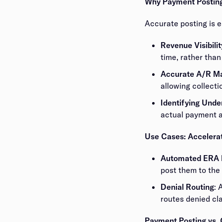
Why Payment Posting is Critical for CFOs and Financial Leaders​​​​‌ ‍ ​‍​‍‌‍ ‌ ​‍‌‍‍‌‌‍‌ ‌‍‍‌‌‍ ‍​‍​‍​ ‍‍​‍​‍‌ ​ ‌‍​‌‌‍ ‍‌‍‍‌‌ ‌​‌ ‍‌​‍ ‍‌‍‍‌‌‍ ​‍​‍​‍ ​​‍​‍‌‍‍​‌ ​‍‌‍‌‌‌‍‌‍​‍​‍​ ‍‍​‍​‍‌‍‍​‌ ‌​‌ ‌​‌ ​​​ ‍‍​‍ ​‍ ‌‍ ​‌‍ ‌‍​ ‌‍​‌‌‍ ​‌‍‍​‌‍ ‌ ​ ‌ ‌​​ ‍‍​ ​ ​ ​ ​ ​ ​ ​ ​‍ ‌‍‍‌‌‍ ‍‌ ‌​‌‍‌‌‌‍ ‍‌ ‌​​‍ ‌‍‌‌‌‍‌​‌‍‍‌‌ ‌​​‍ ‌‍ ‌‌‍ ‌‍‌​‌‍‌‌​ ‌‌ ​​‌ ​‍‌‍‌‌‌ ​ ‌‍‌‌‌‍ ‍‌ ‌​‌‍​‌‌ ‌​‌‍‍‌‌‍ ‌‍ ‍​ ‍ ‌‍‍‌‌‍‌​​ ‌​ ‍‌​ ‌‌​ ​‌‌‍‌‍​ ​​‌‍‌‍​ ‍‌​ ‍​​‍ ‌​ ‌‌​ ‌‍​ ‍​‌‍‌​​‍ ‌​ ‌​​ ‍​‌‍​ ​ ‌​​‍ ‌‌‍​‍​ ​​‌‍‌‌‌‍​ ​‍ ‌‌‍‌‍‌‍‌‌​ ‌​​ ‍‌​ ‍‌‌‍​‍‌‍‌‍​ ​‌‌‍​‍​ ‌‍​ ‌​​ ‌ ​ ‍ ‌ ‌​‌ ‍‌‌ ​​‌‍‌‌​ ‌‌‍‌ ‌‍ ​‌‍ ‌ ​ ‌ ​ ‌‍​‌‌ ​‍‌ ‍‌‌‌‌​‌‍‌‌‌ ​‍‌‍ ‌​ ‍ ‌ ​​‌
Accurate posting is essential for maintaining a clear and auditable financial record.​​​​‌ ‍ ​‍​‍‌‍ ‌ ​‍‌‍‍‌‌‍‌ ‌‍‍‌‌‍ ‍​‍​‍​ ‍‍​‍​‍‌ ​ ‌‍​‌‌‍ ‍‌‍‍‌‌ ‌​‌ ‍‌​‍ ‍‌‍‍‌‌‍ ​‍​‍​‍ ​​‍​‍‌‍‍​‌ ​‍‌‍‌‌‌‍‌‍​‍​‍​ ‍‍​‍​‍‌‍‍​‌ ‌​‌ ‌​‌ ​​​ ‍‍​‍ ​‍ ‌‍ ​‌‍ ‌‍​ ‌‍​‌‌‍ ​‌‍‍​‌‍ ‌ ​ ‌ ‌​​ ‍‍​ ​ ​ ​ ​ ​ ​ ​ ​‍ ‌‍‍‌‌‍ ‍‌ ‌​‌‍‌‌‌‍ ‍‌ ‌​​‍ ‌‍‌‌‌‍‌​‌‍‍‌‌ ‌​​‍ ‌‍ ‌‌‍ ‌‍‌​‌‍‌‌​ ‌‌ ​​‌ ​‍‌‍‌‌‌ ​ ‌‍‌‌‌‍ ‍‌ ‌​‌‍​‌‌ ‌​‌‍‍‌‌‍ ‌‍ ‍​ ‍ ‌‍‍‌‌‍‌​​ ‌​ ‍‌​ ‌‌​ ​‌‌‍‌‍​ ​​‌‍‌‍​ ‍‌​ ‍​​‍ ‌​ ‌‌​ ‌‍​ ‍​‌‍‌​​‍ ‌​ ‌​​ ‍​‌‍​ 
Revenue Visibility​​​​‌ ‍ ​‍​‍‌‍ ‌ ​‍‌‍‍‌‌‍‌ ‌‍‍‌‌‍ ‍​‍​‍​ ‍‍​‍​‍‌ ​ ‌‍​‌‌‍ ‍‌‍‍‌‌ ‌​‌ ‍‌​‍ ‍‌‍‍‌‌‍ ​‍​‍​‍ ​​‍​‍‌‍‍​‌ ​‍‌‍‌‌‌‍‌‍​‍​‍​ ‍‍​‍​‍‌‍‍​‌ ‌​‌ ‌​‌ ​​​ ‍‍​‍ ​‍ ‌‍ ​‌‍ ‌‍​ ‌‍​‌‌‍ ​‌‍‍​‌‍ ‌ ​ ‌ ‌​​ ‍‍​ ​ ​ ​ ​ ​ ​ ​ ​‍ ‌‍‍‌‌‍ ‍‌ ‌​‌‍‌‌‌‍ ‍‌ ‌​​‍ ‌‍‌‌‌‍‌​‌‍‍‌‌ ‌​​‍ ‌‍ ‌‌‍ ‌‍‌​‌‍‌‌​ ‌‌ ​​‌ ​‍‌‍‌‌‌ ​ ‌‍‌‌‌‍ ‍‌ ‌​‌‍​‌‌ ‌​‌‍‍‌‌‍ ‌‍ ‍​ ‍ ‌‍‍‌‌‍‌​​ ‌​ ‍‌​ ‌‌​ ​‌‌‍‌‍​ ​​‌‍‌‍​ ‍‌​ ‍​​‍ ‌​ ‌‌​ ‌‍​ ‍​‌‍‌​​‍ ‌​ ‌​​ ‍​‌‍​ ​ ‌​​‍ ‌‌‍​‍​ ​​‌‍‌‌‌‍​ ​‍ ‌‌‍‌‍‌‍‌‌​ ‌​​ ‍‌​ ‍‌‌‍​‍‌‍‌‍​ ​‌‌‍​‍​ ‌‍​ ‌​​ ‌ ​ ‍ ‌ ‌​‌ ‍‌‌ ​​‌‍‌‌​ ‌‌‍‌ ‌‍ ​‌‍ ‌ ​ ‌ ​ ‌‍​‌‌ ​‍‌ ‍‌‌‌‌​‌‍‌‌‌ ​‍‌‍ ‌​ ‍ ‌ ​​‌‍​‌‌ ‌​‌‍‍​​ ‌‌‍‌​‌‍‌‌‌‍‌‍‌‍‍‌‌‍ ‍‌‍‍‌‌ ‌​‌‍‍‌‌‍ ‌‍ ‍​‍‌‌​ ‌‌‌​​‍‌‌ ‌‍‍ ‌‍‌‌‌ ‍‌​‍‌‌​ ​ ‌​‌​​‍‌‌​ ​ ‌​‌​​‍‌‌​ ​‍​ ​‍​ ​‌​ ‍​​ ​​​ ‌‍​ ​​​ ​‌‌‍‌‌​ ​‍​ ​‌‌‍‌‌​ ‌​‌‍​‌​‍‌‌​ ​‍​ ​‍​‍‌‌​ ‌‌‌​‌​​‍ ‍‌‍​ ‌‍‍​‌‍‍‌‌‍ ​‌‍‌​‌ ​‍‌‍‌‌‌‍ ‍​‍‌‌​ ‌‌‌​​‍‌‌ ‌‍‍ ‌‍‌‌‌ ‍‌​‍‌‌​ ​ ‌​‌​​‍‌‌​ ​ ‌​‌​​‍‌‌​ ​‍​ ​‍‌‍​‍​ ‌‌​ ​‍​ ‌​​ ‍‌‌‍‌​‌‍​‌​ ‌​‌‍​‍​ ‍‌‌‍​ ‌‍​‌​‍‌‌​ ​‍​ ​‍​‍‌‌​ ‌‌‌​‌​​‍ ‍‌ ‌​‌‍‌‌‌ ‍​‌ ‌​​ ‌‍​‍‌‍​‌‌ ​ ‌‍‌‌‌‌‌‌‌ ​‍‌‍ ​​ ‌‌‍‍​‌ ‌​‌ ‌​‌ ​​​‍‌‌​ ​ ‌​​‌​‍‌‌​ ​‍‌​‌‍​‍‌‌​ ​‍‌​‌‍‌‍ ​‌‍ ‌‍​ ‌‍​‌‌‍ ​‌‍‍​‌‍ ‌ ​ ‌ ‌​​‍‌‌​ ​ ‌​​‌​ ​ ​ ​ ​ ​ ​ ​ ​‍‌‍‌‍‍‌‌‍‌​​ ‌​ ‍‌​ ‌‌​ ​‌‌‍‌‍​ ​​‌‍‌‍​ ‍‌​ ‍​​‍ ‌​ ‌‌​ ‌‍​ ‍​‌‍‌​​‍ ‌​ ‌​​ ‍​‌‍​ ​ ‌​​‍ ‌‌‍​‍​ ​​‌‍‌‌‌‍​ ​‍ ‌‌‍‌‍‌‍‌‌​ ‌​​ ‍‌​ ‍‌‌‍​‍‌‍‌‍​ ​‌‌‍​‍​ ‌‍​ ‌​​ ‌ ​‍‌‍‌ ‌​‌ ‍‌‌ ​​‌‍‌‌​ ‌‌‍‌ ‌‍ ​‌‍ ‌ ​ ‌ ​ ‌‍​‌‌ ​‍‌ ‍‌‌‌‌​‌‍‌‌‌ ​‍‌‍ ‌​‍‌‍‌ ​​‌‍​‌‌ ‌​‌‍‍​​ ‌‌‍‌​‌‍‌‌‌‍‌‍‌‍‍‌‌‍ ‍‌‍‍‌‌ ‌​‌‍‍‌‌‍ ‌‍ ‍​‍‌‌​ ‌‌‌​​‍‌‌ ‌‍‍ ‌‍‌‌‌ ‍‌​‍‌‌​ ​ ‌​‌​​‍‌‌​ ​ ‌​‌​​‍‌‌​ ​‍​ ​‍​ ​‌​ ‍​​ ​​​ ‌‍​ ​​​ ​‌‌‍‌‌​ ​‍​ ​‌‌‍‌‌​ ‌​‌‍​‌​‍‌‌​ ​‍​ ​‍​‍‌‌​ ‌‌‌​‌​​‍ ‍‌‍​ ‌‍‍​‌‍‍‌‌‍ ​‌‍‌​‌ ​‍‌‍‌‌‌‍ ‍​‍‌‌​ ‌‌‌​​‍‌‌ ‌‍‍ ‌‍‌‌‌ ‍‌​‍‌‌​ ​ ‌​‌​​‍‌‌​ ​ ‌​‌​​‍‌‌​ ​‍​ ​‍‌‍​‍​ ‌‌​ ​‍​ ‌​​ ‍‌‌‍‌​‌‍​‌​ ‌​‌‍​‍​ ‍‌‌‍​ ‌‍​‌​‍‌‌​ ​‍​ ​‍​‍‌‌​ ‌‌‌​‌​​‍ ‍‌ ‌​‌‍‌‌‌ ‍​‌ ‌​​‍‌‍‌ ​​‌‍
time, rather than relying on projected revenue.​​​​‌ ‍ ​‍​‍‌‍ ‌ ​‍‌‍‍‌‌‍‌ ‌‍‍‌‌‍ ‍​‍​‍​ ‍‍​‍​‍‌ ​ ‌‍​‌‌‍ ‍‌‍‍‌‌ ‌​‌ ‍‌​‍ ‍‌‍‍‌‌‍ ​‍​‍​‍ ​​‍​‍‌‍‍​‌ ​‍‌‍‌‌‌‍‌‍​‍​‍​ ‍‍​‍​‍‌‍‍​‌ ‌​‌ ‌​‌ ​​​ ‍‍​‍ ​‍ ‌‍ ​‌‍ ‌‍​ ‌‍​‌‌‍ ​‌‍‍​‌‍ ‌ ​ ‌ ‌​​ ‍‍​ ​ ​ ​ ​ ​ ​ ​ ​‍ ‌‍‍‌‌‍ ‍‌ ‌​‌‍‌‌‌‍ ‍‌ ‌​​‍ ‌‍‌‌‌‍‌​‌‍‍‌‌ ‌​​‍ ‌‍ ‌‌‍ ‌‍‌​‌‍‌‌​ ‌‌ ​​‌ ​‍‌‍‌‌‌ ​ ‌‍‌‌‌‍ ‍‌ ‌​‌‍​‌‌ ‌​‌‍‍‌‌‍ ‌‍ ‍​ ‍ ‌‍‍‌‌‍‌​​ ‌​ ‍‌​ ‌‌​ ​‌‌‍‌‍​ ​​‌‍‌‍​ ‍‌​ ‍​​‍ ‌​ ‌‌​ ‌‍​ ‍​‌‍‌​​‍ ‌​ ‌​​ ‍​‌‍​ ​ ‌​​‍ ‌‌‍​‍​ ​​‌‍‌‌‌‍​ ​‍ ‌‌‍‌‍‌‍‌‌​ ‌​​ ‍‌​ ‍‌‌‍​‍‌‍‌‍​ ​‌‌‍​‍​ ‌‍​ ‌​​ ‌ ​ ‍ ‌ ‌​‌ ‍‌‌ ​​‌‍‌‌​ ‌‌‍‌ ‌‍ ​‌‍ ‌ ​ ‌ ​ ‌‍​‌‌ ​‍‌ ‍‌‌‌‌​‌‍‌‌‌ ​‍‌‍ ‌​ ‍ ‌ ​​‌‍​‌‌ ‌​‌‍‍​​ ‌‌‍‌​‌‍‌‌‌‍‌‍‌‍‍‌‌‍ ‍‌‍‍‌‌ ‌​‌‍‍‌‌‍ ‌‍ ‍​‍‌‌​ ‌‌‌​​‍‌‌ ‌‍‍ ‌
Accurate A/R Management​​​​‌ ‍ ​‍​‍‌‍ ‌ ​‍‌‍‍‌‌‍‌ ‌‍‍‌‌‍ ‍​‍​‍​ ‍‍​‍​‍‌ ​ ‌‍​‌‌‍ ‍‌‍‍‌‌ ‌​‌ ‍‌​‍ ‍‌‍‍‌‌‍ ​‍​‍​‍ ​​‍​‍‌‍‍​‌ ​‍‌‍‌‌‌‍‌‍​‍​‍​ ‍‍​‍​‍‌‍‍​‌ ‌​‌ ‌​‌ ​​​ ‍‍​‍ ​‍ ‌‍ ​‌‍ ‌‍​ ‌‍​‌‌‍ ​‌‍‍​‌‍ ‌ ​ ‌ ‌​​ ‍‍​ ​ ​ ​ ​ ​ ​ ​ ​‍ ‌‍‍‌‌‍ ‍‌ ‌​‌‍‌‌‌‍ ‍‌ ‌​​‍ ‌‍‌‌‌‍‌​‌‍‍‌‌ ‌​​‍ ‌‍ ‌‌‍ ‌‍‌​‌‍‌‌​ ‌‌ ​​‌ ​‍‌‍‌‌‌ ​ ‌‍‌‌‌‍ ‍‌ ‌​‌‍​‌‌ ‌​‌‍‍‌‌‍ ‌‍ ‍​ ‍ ‌‍‍‌‌‍‌​​ ‌​ ‍‌​ ‌‌​ ​‌‌‍‌‍​ ​​‌‍‌‍​ ‍‌​ ‍​​‍ ‌​ ‌‌​ ‌‍​ ‍​‌‍‌​​‍ ‌​ ‌​​ ‍​‌‍​ ​ ‌​​‍ ‌‌‍​‍​ ​​‌‍‌‌‌‍​ ​‍ ‌‌‍‌‍‌‍‌‌​ ‌​​ ‍‌​ ‍‌‌‍​‍‌‍‌‍​ ​‌‌‍​‍​ ‌‍​ ‌​​ ‌ ​ ‍ ‌ ‌​‌ ‍‌‌ ​​‌‍‌‌​ ‌‌‍‌ ‌‍ ​‌‍ ‌ ​ ‌ ​ ‌‍​‌‌ ​‍‌ ‍‌‌‌‌​‌‍‌‌‌ ​‍‌‍ ‌​ ‍ ‌ ​​‌‍​‌‌ ‌​‌‍‍​​ ‌‌‍‌​‌‍‌‌‌‍‌‍‌‍‍‌‌‍ ‍‌‍‍‌‌ ‌​‌‍‍‌‌‍ ‌‍ ‍​‍‌‌​ ‌‌‌​​‍‌‌ ‌‍‍ ‌‍‌‌‌ ‍‌​‍‌‌​ ​ ‌​‌​​‍‌‌​ ​ ‌​‌​​‍‌‌​ ​‍​ ​‍​ ‌​‌‍‌​‌‍​ ​ ‌‌​ ​ ‌‍​‍​ ‍‌‌‍‌‌​ ​‌​ ‍​​ ​​​ ​‍​‍‌‌​ ​‍​ ​‍​‍‌‌​ ‌‌‌​‌​​‍ ‍‌‍​ ‌‍‍​‌‍‍‌‌‍ ​‌‍‌​‌ ​‍‌‍‌‌‌‍ ‍​‍‌‌​ ‌‌‌​​‍‌‌ ‌‍‍ ‌‍‌‌‌ ‍‌​‍‌‌​ ​ ‌​‌​​‍‌‌​ ​ ‌​‌​​‍‌‌​ ​‍​ ​‍‌‍‌​​ ​‌‌‍​‍​ ​‍​ ​‍​ ​‍‌‍‌​​ ‌ ​ ‍​​ ‍‌​ ​​​ ‌​​‍‌‌​ ​‍​ ​‍​‍‌‌​ ‌‌‌​‌​​‍ ‍‌ ‌​‌‍‌‌‌ ‍​‌ ‌​​ ‌‍​‍‌‍​‌‌ ​ ‌‍‌‌‌‌‌‌‌ ​‍‌‍ ​​ ‌‌‍‍​‌ ‌​‌ ‌​‌ ​​​‍‌‌​ ​ ‌​​‌​‍‌‌​ ​‍‌​‌‍​‍‌‌​ ​‍‌​‌‍‌‍ ​‌‍ ‌‍​ ‌‍​‌‌‍ ​‌‍‍​‌‍ ‌ ​ ‌ ‌​​‍‌‌​ ​ ‌​​‌​ ​ ​ ​ ​ ​ ​ ​ ​‍‌‍‌
allowing collections teams to focus only on truly unpaid accounts.​​​​‌ ‍ ​‍​‍‌‍ ‌ ​‍‌‍‍‌‌‍‌ ‌‍‍‌‌‍ ‍​‍​‍​ ‍‍​‍​‍‌ ​ ‌‍​‌‌‍ ‍‌‍‍‌‌ ‌​‌ ‍‌​‍ ‍‌‍‍‌‌‍ ​‍​‍​‍ ​​‍​‍‌‍‍​‌ ​‍‌‍‌‌‌‍‌‍​‍​‍​ ‍‍​‍​‍‌‍‍​‌ ‌​‌ ‌​‌ ​​​ ‍‍​‍ ​‍ ‌‍ ​‌‍ ‌‍​ ‌‍​‌‌‍ ​‌‍‍​‌‍ ‌ ​ ‌ ‌​​ ‍‍​ ​ ​ ​ ​ ​ ​ ​ ​‍ ‌‍‍‌‌‍ ‍‌ ‌​‌‍‌‌‌‍ ‍‌ ‌​​‍ ‌‍‌‌‌‍‌​‌‍‍‌‌ ‌​​‍ ‌‍ ‌‌‍ ‌‍‌​‌‍‌‌​ ‌‌ ​​‌ ​‍‌‍‌‌‌ ​ ‌‍‌‌‌‍ ‍‌ ‌​‌‍​‌‌ ‌​‌‍‍‌‌‍ ‌‍ ‍​ ‍ ‌‍‍‌‌‍‌​​ ‌​ ‍‌​ ‌‌​ ​‌‌‍‌‍​ ​​‌‍‌‍​ ‍‌​ ‍​​‍ ‌​ ‌‌​ ‌‍​ ‍​‌‍‌​​‍ ‌​ ‌​​ ‍​‌‍​ ​ ‌​​‍ ‌‌‍​‍​ ​​
Identifying Underpayments​​​​‌ ‍ ​‍​‍‌‍ ‌ ​‍‌‍‍‌‌‍‌ ‌‍‍‌‌‍ ‍​‍​‍​ ‍‍​‍​‍‌ ​ ‌‍​‌‌‍ ‍‌‍‍‌‌ ‌​‌ ‍‌​‍ ‍‌‍‍‌‌‍ ​‍​‍​‍ ​​‍​‍‌‍‍​‌ ​‍‌‍‌‌‌‍‌‍​‍​‍​ ‍‍​‍​‍‌‍‍​‌ ‌​‌ ‌​‌ ​​​ ‍‍​‍ ​‍ ‌‍ ​‌‍ ‌‍​ ‌‍​‌‌‍ ​‌‍‍​‌‍ ‌ ​ ‌ ‌​​ ‍‍​ ​ ​ ​ ​ ​ ​ ​ ​‍ ‌‍‍‌‌‍ ‍‌ ‌​‌‍‌‌‌‍ ‍‌ ‌​​‍ ‌‍‌‌‌‍‌​‌‍‍‌‌ ‌​​‍ ‌‍ ‌‌‍ ‌‍‌​‌‍‌‌​ ‌‌ ​​‌ ​‍‌‍‌‌‌ ​ ‌‍‌‌‌‍ ‍‌ ‌​‌‍​‌‌ ‌​‌‍‍‌‌‍ ‌‍ ‍​ ‍ ‌‍‍‌‌‍‌​​ ‌​ ‍‌​ ‌‌​ ​‌‌‍‌‍​ ​​‌‍‌‍​ ‍‌​ ‍​​‍ ‌​ ‌‌​ ‌‍​ ‍​‌‍‌​​‍ ‌​ ‌​​ ‍​‌‍​ ​ ‌​​‍ ‌‌‍​‍​ ​​‌‍‌‌‌‍​ ​‍ ‌‌‍‌‍‌‍‌‌​ ‌​​ ‍‌​ ‍‌‌‍​‍‌‍‌‍​ ​‌‌‍​‍​ ‌‍​ ‌​​ ‌ ​ ‍ ‌ ‌​‌ ‍‌‌ ​​‌‍‌‌​ ‌‌‍‌ ‌‍ ​‌‍ ‌ ​ ‌ ​ ‌‍​‌‌ ​‍‌ ‍‌‌‌‌​‌‍‌‌‌ ​‍‌‍ ‌​ ‍ ‌ ​​‌‍​‌‌ ‌​‌‍‍​​ ‌‌‍‌​‌‍‌‌‌‍‌‍‌‍‍‌‌‍ ‍‌‍‍‌‌ ‌​‌‍‍‌‌‍ ‌‍ ‍​‍‌‌​ ‌‌‌​​‍‌‌ ‌‍‍ ‌‍‌‌‌ ‍‌​‍‌‌​ ​ ‌​‌​​‍‌‌​ ​ ‌​‌​​‍‌‌​ ​‍​ ​‍​ ​​​ ‌‍​ ​ ​ ​ ​ ‌​‌‍​‌​ ​‍‌‍​ ‌‍‌‍​ ​​‌‍‌​​ ‌‍​‍‌‌​ ​‍​ ​‍​‍‌‌​ ‌‌‌​‌​​‍ ‍‌‍​ ‌‍‍​‌‍‍‌‌‍ ​‌‍‌​‌ ​‍‌‍‌‌‌‍ ‍​‍‌‌​ ‌‌‌​​‍‌‌ ‌‍‍ ‌‍‌‌‌ ‍‌​‍‌‌​ ​ ‌​‌​​‍‌‌​ ​ ‌​‌​​‍‌‌​ ​‍​ ​‍‌‍‌‍​ ​ ​ ‌‍​ ​‍​ ​ ​ ‌ ​ ​ ​ ‌‍​ ​‍​ ‌‌​ ‌‍​ ‍‌​‍‌‌​ ​‍​ ​‍​‍‌‌​ ‌‌‌​‌​​‍ ‍‌ ‌​‌‍‌‌‌ ‍​‌ ‌​​ ‌‍​‍‌‍​‌‌ ​ ‌‍‌‌‌‌‌‌‌ ​‍‌‍ ​​ ‌‌‍‍​‌ ‌​‌ ‌​‌ ​​​‍‌‌​ ​ ‌​​‌​‍‌‌​ ​‍‌​‌‍​‍‌‌​ ​‍‌​‌‍‌‍ ​‌‍ ‌‍​ ‌‍​‌‌‍ ​‌‍‍​‌‍ ‌ ​ ‌ ‌​​‍‌‌​ ​ ‌​​‌​ ​ ​ ​ ​ ​ ​ ​ ​‍‌‍‌‍‍‌‌‍‌​​ ‌​ ‍‌​
actual payment are flagged for ​​​​‌ ‍ ​‍​‍‌‍ ‌ ​‍‌‍‍‌‌‍‌ ‌‍‍‌‌‍ ‍​‍​‍​ ‍‍​‍​‍‌ ​ ‌‍​‌‌‍ ‍‌‍‍‌‌ ‌​‌ ‍‌​‍ ‍‌‍‍‌‌‍ ​‍​‍​‍ ​​‍​‍‌‍‍​‌ ​‍‌‍‌‌‌‍‌‍​‍​‍​ ‍‍​‍​‍‌‍‍​‌ ‌​‌ ‌​‌ ​​​ ‍‍​‍ ​‍ ‌‍ ​‌‍ ‌‍​ ‌‍​‌‌‍ ​‌‍‍​‌‍ ‌ ​ ‌ ‌​​ ‍‍​ ​ ​ ​ ​ ​ ​ ​ ​‍ ‌‍‍‌‌‍ ‍‌ ‌​‌‍‌‌‌‍ ‍‌ ‌​​‍ ‌‍‌‌‌‍‌​‌‍‍‌‌ ‌​​‍ ‌‍ ‌‌‍ ‌‍‌​‌‍‌‌​ ‌‌ ​​‌ ​‍‌‍‌‌‌ ​ ‌‍‌‌‌‍ ‍‌ ‌​‌‍​‌‌ ‌​‌‍‍‌‌‍ ‌‍ ‍​ ‍ ‌‍‍‌‌‍‌​​ ‌​ ‍‌​ ‌‌​ ​‌‌‍‌‍​ ​​‌‍‌‍​ ‍‌​ ‍​​‍ ‌​ ‌‌​ ‌‍​ ‍​‌‍‌​​‍ ‌​ ‌​​ ‍​‌‍​ ​ ‌​​‍ ‌‌‍​‍​ ​​‌‍‌‌‌‍​ ​‍ ‌‌‍‌‍‌‍‌‌​ ‌​​ ‍‌​ ‍‌‌‍​‍‌‍‌‍​ ​‌‌‍​‍​ ‌‍​ ‌​​ ‌ ​ ‍ ‌ ‌​‌ ‍‌‌ ​​‌‍‌‌​ ‌‌‍‌ ‌‍ ​‌‍ ‌ ​ ‌ ​ ‌‍​‌‌ ​‍‌ ‍‌‌‌‌​‌‍‌‌‌ ​‍‌‍ ‌​ ‍ ‌ ​​‌‍​‌‌ ‌​‌‍‍​​ ‌‌‍‌​‌‍‌‌‌‍‌‍‌‍‍‌‌‍ ‍‌‍‍‌‌ ‌​‌‍‍‌‌‍ ‌‍ ‍​‍‌‌​ ‌‌‌​​‍‌‌ ‌‍‍ ‌‍‌‌‌ ‍‌​‍‌‌​ ​ ‌​‌​​‍‌‌​ ​ ‌​‌​​‍‌‌​ ​‍​ ​‍​ ​​​ ‌‍​ ​ ​ ​ ​ ‌​‌‍​‌​ ​‍‌‍​ ‌‍‌‍​ ​​‌‍‌​​ ‌‍​‍‌‌​ ​‍​ ​‍​‍‌‌​ ‌‌‌​‌​​‍ ‍‌‍​ ‌‍‍​‌‍‍‌‌‍ ​‌‍‌​‌ ​‍‌‍‌‌‌‍ ‍​‍‌‌​ ‌‌‌​​‍‌‌ ‌‍‍ ‌‍‌‌‌ ‍‌​‍‌‌​ ​ ‌​‌​​‍‌‌​ ​ ‌​‌​​‍‌‌​ ​‍​ ​‍‌‍‌‍‌‍​‍​ ‌ ​ ​​​ ‌ ‌‍‌​‌‍‌​​ ‌‍​ ‍​​ ‍‌‌‍‌‌‌‍​‌​‍‌‌​ ​‍​ ​‍​‍‌‌​ ‌‌‌​‌​​‍ ‍‌ ‌​‌‍‌‌‌ ‍​‌ ‌​​ ‌‍​‍‌‍​‌‌ ​ ‌‍‌‌‌‌‌‌‌ ​‍‌‍ ​​
Use Cases: Accelerating Financial Reconciliation​​​​‌ ‍ ​‍​‍‌‍ ‌ ​‍‌‍‍‌‌‍‌ ‌‍‍‌‌‍ ‍​‍​‍​ ‍‍​‍​‍‌ ​ ‌‍​‌‌‍ ‍‌‍‍‌‌ ‌​‌ ‍‌​‍ ‍‌‍‍‌‌‍ ​‍​‍​‍ ​​‍​‍‌‍‍​‌ ​‍‌‍‌‌‌‍‌‍​‍​‍​ ‍‍​‍​‍‌‍‍​‌ ‌​‌ ‌​‌ ​​​ ‍‍​‍ ​‍ ‌‍ ​‌‍ ‌‍​ ‌‍​‌‌‍ ​‌‍‍​‌‍ ‌ ​ ‌ ‌​​ ‍‍​ ​ ​ ​ ​ ​ ​ ​ ​‍ ‌‍‍‌‌‍ ‍‌ ‌​‌‍‌‌‌‍ ‍‌ ‌​​‍ ‌‍‌‌‌‍‌​‌‍‍‌‌ ‌​​‍ ‌‍ ‌‌‍ ‌‍‌​‌‍‌‌​ ‌‌ ​​‌ ​‍‌‍‌‌‌ ​ ‌‍‌‌‌‍ ‍‌ ‌​‌‍​‌‌ ‌​‌‍‍‌‌‍ ‌‍ ‍​ ‍ ‌‍‍‌‌‍‌​​ ‌​ ‍‌​ ‌‌​ ​‌‌‍‌‍​ ​​‌‍‌‍​ ‍‌​ ‍​​‍ ‌​ ‌‌​ ‌‍​ ‍​‌‍‌​​‍ ‌​ ‌​​ ‍​‌‍​ ​ ‌​​‍ ‌‌‍​‍​ ​​‌‍‌‌‌‍​ ​‍ ‌‌‍‌‍‌‍‌‌​ ‌​​ ‍‌​ ‍‌‌‍​‍‌‍‌‍​ ​‌‌‍​‍​ ‌‍​ ‌​​ ‌ ​ ‍ ‌ ‌​‌ ‍‌‌ ​​‌‍‌‌​ ‌‌‍‌ ‌‍ ​‌‍ ‌ ​ ‌ ​ ‌‍​‌‌ ​‍‌ ‍‌‌‌‌​‌‍‌‌‌ ​‍‌‍ ‌​ ‍ ‌ ​​‌‍​‌‌ ‌​‌‍‍​​ ‌‌‍‌​‌‍‌‌‌‍‌‍‌‍‍‌‌‍ ‍‌‍‍‌‌ ‌​‌‍‍‌‌‍ ‌‍ ‍​‍‌‌​ ‌‌‌​​‍‌‌ ‌‍‍ ‌‍‌‌‌ ‍‌​‍‌‌​ ​ ‌​‌​​‍‌‌​ ​ ‌​‌​​‍‌‌​ ​‍​ ​‍​ ‍‌​ ‍​​ ​ ​ ‌‌​ ‌‍​ ‌​‌‍​‍‌‍‌‍​ ‍‌​ ​‍‌‍​‌​ ‌​​‍‌‌​ ​‍​ ​‍​‍‌‌​ ‌‌‌​‌​​‍ ‍‌‍
Automated ERA Posting​​​​‌ ‍ ​‍​‍‌‍ ‌ ​‍‌‍‍‌‌‍‌ ‌‍‍‌‌‍ ‍​‍​‍​ ‍‍​‍​‍‌ ​ ‌‍​‌‌‍ ‍‌‍‍‌‌ ‌​‌ ‍‌​‍ ‍‌‍‍‌‌‍ ​‍​‍​‍ ​​‍​‍‌‍‍​‌ ​‍‌‍‌‌‌‍‌‍​‍​‍​ ‍‍​‍​‍‌‍‍​‌ ‌​‌ ‌​‌ ​​​ ‍‍​‍ ​‍ ‌‍ ​‌‍ ‌‍​ ‌‍​‌‌‍ ​‌‍‍​‌‍ ‌ ​ ‌ ‌​​ ‍‍​ ​ ​ ​ ​ ​ ​ ​ ​‍ ‌‍‍‌‌‍ ‍‌ ‌​‌‍‌‌‌‍ ‍‌ ‌​​‍ ‌‍‌‌‌‍‌​‌‍‍‌‌ ‌​​‍ ‌‍ ‌‌‍ ‌‍‌​‌‍‌‌​ ‌‌ ​​‌ ​‍‌‍‌‌‌ ​ ‌‍‌‌‌‍ ‍‌ ‌​‌‍​‌‌ ‌​‌‍‍‌‌‍ ‌‍ ‍​ ‍ ‌‍‍‌‌‍‌​​ ‌​ ‍‌​ ‌‌​ ​‌‌‍‌‍​ ​​‌‍‌‍​ ‍‌​ ‍​​‍ ‌​ ‌‌​ ‌‍​ ‍​‌‍‌​​‍ ‌​ ‌​​ ‍​‌‍​ ​ ‌​​‍ ‌‌‍​‍​ ​​‌‍‌‌‌‍​ ​‍ ‌‌‍‌‍‌‍‌‌​ ‌​​ ‍‌​ ‍‌‌‍​‍‌‍‌‍​ ​‌‌‍​‍​ ‌‍​ ‌​​ ‌ ​ ‍ ‌ ‌​‌ ‍‌‌ ​​‌‍‌‌​ ‌‌‍‌ ‌‍ ​‌‍ ‌ ​ ‌ ​ ‌‍​‌‌ ​‍‌ ‍‌‌‌‌​‌‍‌‌‌ ​‍‌‍ ‌​ ‍ ‌ ​​‌‍​‌‌ ‌​‌‍‍​​ ‌‌‍‌​‌‍‌‌‌‍‌‍‌‍‍‌‌‍ ‍‌‍‍‌‌ ‌​‌‍‍‌‌‍ ‌‍ ‍​‍‌‌​ ‌‌‌​​‍‌‌ ‌‍‍ ‌‍‌‌‌ ‍‌​‍‌‌​ ​ ‌​‌​​‍‌‌​ ​ ‌​‌​​‍‌‌​ ​‍​ ​‍​ ​​​ ‍​‌‍‌​‌‍​‍‌‍‌‌​ ‌‍‌‍‌​‌‍‌‌​ ‌​​ ‌‌​ ‍‌‌‍​‌​‍‌‌​ ​‍​ ​‍​‍‌‌​ ‌‌‌​‌​​‍ ‍‌‍​ ‌‍‍​‌‍‍‌‌‍ ​‌‍‌​‌ ​‍‌‍‌‌‌‍ ‍​‍‌‌​ ‌‌‌​​‍‌‌ ‌‍‍ ‌‍‌‌‌ ‍‌​‍‌‌​ ​ ‌​‌​​‍‌‌​ ​ ‌​‌​​‍‌‌​ ​‍​ ​‍‌‍‌‌‌‍​‍​ ​​​ ​‍‌‍‌​‌‍‌​​ ​​‌‍‌‌​ ‍‌​ ‌‍‌‍‌​​ ‌‌​‍‌‌​ ​‍​ ​‍​‍‌‌​ ‌‌‌​‌​​‍ ‍‌ ‌​‌‍‌‌‌ ‍​‌ ‌​​ ‌‍​‍‌‍​‌‌ ​ ‌‍‌‌‌‌‌‌‌ ​‍‌‍ ​​ ‌‌‍‍​‌ ‌​‌ ‌​‌ ​​​‍‌‌​ ​ ‌​​‌​‍‌‌​ ​‍‌​‌‍​‍‌‌​ ​‍‌​‌‍‌‍ ​‌‍ ‌‍​ ‌‍​‌‌‍ ​‌‍‍​‌‍ ‌ ​ ‌ ‌​​‍‌‌​ ​ ‌​​‌​ ​ ​ ​ ​ ​ ​ ​ ​‍‌‍‌‍‍‌‌‍‌​​ ‌​ ‍‌​ ‌‌​ ​‌‌‍‌‍​ ​​‌‍‌‍​ ‍‌​ ‍​​‍ ‌​ ‌‌​ ‌‍​ ‍​‌‍‌​​‍ ‌​ ‌​​ ‍​‌‍​ ​ ‌​​‍ ‌‌‍​‍​ ​​‌‍‌‌‌‍​ ​‍ ‌‌‍‌‍‌‍‌‌​ ‌​​ ‍‌​ ‍‌‌‍​‍‌‍‌‍​ ​‌‌‍​‍​ ‌‍​ ‌​​ ‌ ​‍‌‍‌ ‌​‌
post them to the billing system with 100% accuracy, eliminating manual data entry.​​​​‌ ‍ ​‍​‍‌‍ ‌ ​‍‌‍‍‌‌‍‌ ‌‍‍‌‌‍ ‍​‍​‍​ ‍‍​‍​‍‌ ​ ‌‍​‌‌‍ ‍‌‍‍‌‌ ‌​‌ ‍‌​‍ ‍‌‍‍‌‌‍ ​‍​‍​‍ ​​‍​‍‌‍‍​‌ ​‍‌‍‌‌‌‍‌‍​‍​‍​ ‍‍​‍​‍‌‍‍​‌ ‌​‌ ‌​‌ ​​​ ‍‍​‍ ​‍ ‌‍ ​‌‍ ‌‍​ ‌‍​‌‌‍ ​‌‍‍​‌‍ ‌ ​ ‌ ‌​​ ‍‍​ ​ ​ ​ ​ ​ ​ ​ ​‍ ‌‍‍‌‌‍ ‍‌ ‌​‌‍‌‌‌‍ ‍‌ ‌​​‍ ‌‍‌‌‌‍‌​‌‍‍‌‌ ‌​​‍ ‌‍ ‌‌‍ ‌‍‌​‌‍‌‌​ ‌‌ ​​‌ ​‍‌‍‌‌‌ ​ ‌‍‌‌‌‍ ‍‌ ‌​‌‍​‌‌ 
Denial Routing​​​​‌ ‍ ​‍​‍‌‍ ‌ ​‍‌‍‍‌‌‍‌ ‌‍‍‌‌‍ ‍​‍​‍​ ‍‍​‍​‍‌ ​ ‌‍​‌‌‍ ‍‌‍‍‌‌ ‌​‌ ‍‌​‍ ‍‌‍‍‌‌‍ ​‍​‍​‍ ​​‍​‍‌‍‍​‌ ​‍‌‍‌‌‌‍‌‍​‍​‍​ ‍‍​‍​‍‌‍‍​‌ ‌​‌ ‌​‌ ​​​ ‍‍​‍ ​‍ ‌‍ ​‌‍ ‌‍​ ‌‍​‌‌‍ ​‌‍‍​‌‍ ‌ ​ ‌ ‌​​ ‍‍​ ​ ​ ​ ​ ​ ​ ​ ​‍ ‌‍‍‌‌‍ ‍‌ ‌​‌‍‌‌‌‍ ‍‌ ‌​​‍ ‌‍‌‌‌‍‌​‌‍‍‌‌ ‌​​‍ ‌‍ ‌‌‍ ‌‍‌​‌‍‌‌​ ‌‌ ​​‌ ​‍‌‍‌‌‌ ​ ‌‍‌‌‌‍ ‍‌ ‌​‌‍​‌‌ ‌​‌‍‍‌‌‍ ‌‍ ‍​ ‍ ‌‍‍‌‌‍‌​​ ‌​ ‍‌​ ‌‌​ ​‌‌‍‌‍​ ​​‌‍‌‍​ ‍‌​ ‍​​‍ ‌​ ‌‌​ ‌‍​ ‍​‌‍‌​​‍ ‌​ ‌​​ ‍​‌‍​ ​ ‌​​‍ ‌‌‍​‍​ ​​‌‍‌‌‌‍​ ​‍ ‌‌‍‌‍‌‍‌‌​ ‌​​ ‍‌​ ‍‌‌‍​‍‌‍‌‍​ ​‌‌‍​‍​ ‌‍​ ‌​​ ‌ ​ ‍ ‌ ‌​‌ ‍‌‌ ​​‌‍‌‌​ ‌‌‍‌ ‌‍ ​‌‍ ‌ ​ ‌ ​ ‌‍​‌‌ ​‍‌ ‍‌‌‌‌​‌‍‌‌‌ ​‍‌‍ ‌​ ‍ ‌ ​​‌‍​‌‌ ‌​‌‍‍​​ ‌‌‍‌​‌‍‌‌‌‍‌‍‌‍‍‌‌‍ ‍‌‍‍‌‌ ‌​‌‍‍‌‌‍ ‌‍ ‍​‍‌‌​ ‌‌‌​​‍‌‌ ‌‍‍ ‌‍‌‌‌ ‍‌​‍‌‌​ ​ ‌​‌​​‍‌‌​ ​ ‌​‌​​‍‌‌​ ​‍​ ​‍‌‍‌​​ ‍​​ ​‍‌‍​‍​ ‌‍​ ‌ ‌‍‌‌​ ​ ​ ‍​​ ​​‌‍‌​‌‍‌‌​‍‌‌​ ​‍​ ​‍​‍‌‌​ ‌‌‌​‌​​‍ ‍‌‍​ ‌‍‍​‌‍‍‌‌‍ ​‌‍‌​‌ ​‍‌‍‌‌‌‍ ‍​‍‌‌​ ‌‌‌​​‍‌‌ ‌‍‍ ‌‍‌‌‌ ‍‌​‍‌‌​ ​ ‌​‌​​‍‌‌​ ​ ‌​‌​​‍‌‌​ ​‍​ ​‍‌‍​ ‌‍​ ‌‍‌​​ ​‌‌‍​‌​ ‍‌‌‍​ ​ ‌‍​ ​‌​ ​​‌‍​‌​ ‍​​‍‌‌​ ​‍​ ​‍​‍‌‌​ ‌‌‌​‌​​‍ ‍‌ ‌​‌‍‌‌‌ ‍​‌ ‌​​ ‌‍​‍‌‍​‌‌ ​ ‌‍‌‌‌‌‌‌‌ ​‍‌‍ ​​ ‌‌‍‍​‌ ‌​‌ ‌​‌ ​​​‍‌‌​ ​ ‌​​‌​‍‌‌​ ​‍‌​‌‍​‍‌‌​ ​‍‌​‌‍‌‍ ​‌‍ ‌‍​ ‌‍​‌‌‍ ​‌‍‍​‌‍ ‌ ​ ‌ ‌​​‍‌‌​ ​ ‌​​‌​ ​ ​ ​ ​ ​ ​ ​ ​‍‌‍‌‍‍‌‌‍‌​​ ‌​ ‍‌​ ‌‌​ ​‌‌‍‌‍​ ​​‌‍‌‍​ ‍‌​ ‍​​‍ ‌​ ‌‌​ ‌‍​ ‍​‌‍‌​​‍ ‌​ ‌​​ ‍​‌‍​ ​ ‌​​‍ ‌‌‍​‍​ ​​‌‍‌‌‌‍​ ​‍ ‌‌‍‌‍‌‍‌‌​ ‌​​ ‍‌​ ‍‌‌‍​‍‌‍‌‍​ ​‌‌‍​‍​ ‌‍​ ‌​​ ‌ ​‍‌‍‌ ‌​‌ ‍‌‌ ​​‌‍‌‌​ ‌‌‍‌ ‌‍ ​‌‍ ‌ ​ ‌ ​ ‌‍​‌‌ ​‍‌ ‍‌‌‌‌​‌‍‌‌‌ ​‍‌‍ ‌​‍‌‍‌ ​​‌‍​‌‌ ‌​‌‍‍​​ ‌‌‍‌​‌‍‌‌‌‍‌‍‌‍‍‌‌‍ ‍‌‍‍‌‌ ‌​‌‍‍‌‌‍ ‌‍ ‍​‍‌‌​ ‌‌‌​​‍‌‌ ‌‍‍ ‌‍‌‌‌ ‍‌​‍‌‌​ ​ ‌​‌​​‍‌‌​ ​ ‌​‌​​‍‌‌​ ​‍​ ​‍‌‍‌​​ ‍​​ ​‍‌‍​‍​ ‌‍​ ‌ ‌‍‌‌​ ​ ​ ‍​​ ​​‌‍‌​‌‍‌‌​‍‌‌​ ​‍​ ​‍​‍‌‌​ ‌‌‌​‌​​‍ ‍‌‍​ ‌‍‍​‌‍‍‌‌‍ ​‌‍‌​‌ ​‍‌‍‌‌‌‍ ‍​‍‌‌​ ‌‌‌​​‍‌‌ ‌‍‍ ‌‍‌‌‌ ‍‌​‍‌‌​ ​ ‌​‌​​‍‌‌​ ​ ‌​‌​​‍‌‌​ ​‍​ ​‍‌‍​ ‌‍​ ‌‍‌​​ ​‌‌‍​‌​ ‍‌‌‍​ ​ ‌‍​ ​‌​ ​​‌‍​‌​ ‍​​‍‌‌​ ​‍​ ​‍​‍‌‌​ ‌‌‌​‌​​‍ ‍‌ ‌​‌‍‌‌‌ ‍​‌ ‌​​‍‌‍‌ ​​‌‍‌‌‌ ​‍‌ ​ ‌ ​​‌‍‌‌‌‍​ ‌ ‌​‌‍‍‌‌ ‌‍‌‍‌‌​ ‌‌ ​​‌ ‌‌‌‍​‍‌‍ ​‌‍‍‌‌ ​ ‌‍‍​‌‍‌‌‌‍‌​​‍​‍‌ ‌
: 
routes denied claims to the appropriate work queue for immediate appeal.​​​​‌ ‍ ​‍​‍‌‍ ‌ ​‍‌‍‍‌‌‍‌ ‌‍‍‌‌‍ ‍​‍​‍​ ‍‍​‍​‍‌ ​ ‌‍​‌‌‍ ‍‌‍‍‌‌ ‌​‌ ‍‌​‍ ‍‌‍‍‌‌‍ ​‍​‍​‍ ​​‍​‍‌‍‍​‌ ​‍‌‍‌‌‌‍‌‍​‍​‍​ ‍‍​‍​‍‌‍‍​‌ ‌​‌ ‌​‌ ​​​ ‍‍​‍ ​‍ ‌‍ ​‌‍ ‌‍​ ‌‍​‌‌‍ ​‌‍‍​‌‍ ‌ ​ ‌ ‌​​ ‍‍​ ​ ​ ​ ​ ​ ​ ​ ​‍ ‌‍‍‌‌‍ ‍‌ ‌​‌‍‌‌‌‍ ‍‌ ‌​​‍ ‌‍‌‌‌‍‌​‌‍‍‌‌ ‌​​‍ ‌‍ ‌‌‍ ‌‍‌​‌‍‌‌​ ‌‌ ​​‌ ​‍‌‍‌‌‌ ​ ‌‍‌‌‌‍ ‍‌ ‌​‌‍​‌‌ ‌​‌‍‍‌‌‍ ‌‍ ‍​ ‍ ‌‍‍‌‌‍‌​​ ‌​ ‍‌​ ‌‌​ ​‌‌‍‌‍​ ​​‌‍‌‍​ ‍
Payment Posting vs. Collections​​​​‌ ‍ ​‍​‍‌‍ ‌ ​‍‌‍‍‌‌‍‌ ‌‍‍‌‌‍ ‍​‍​‍​ ‍‍​‍​‍‌ ​ ‌‍​‌‌‍ ‍‌‍‍‌‌ ‌​‌ ‍‌​‍ ‍‌‍‍‌‌‍ ​‍​‍​‍ ​​‍​‍‌‍‍​‌ ​‍‌‍‌‌‌‍‌‍​‍​‍​ ‍‍​‍​‍‌‍‍​‌ ‌​‌ ‌​‌ ​​​ ‍‍​‍ ​‍ ‌‍ ​‌‍ ‌‍​ ‌‍​‌‌‍ ​‌‍‍​‌‍ ‌ ​ ‌ ‌​​ ‍‍​ ​ ​ ​ ​ ​ ​ ​ ​‍ ‌‍‍‌‌‍ ‍‌ ‌​‌‍‌‌‌‍ ‍‌ ‌​​‍ ‌‍‌‌‌‍‌​‌‍‍‌‌ ‌​​‍ ‌‍ ‌‌‍ ‌‍‌​‌‍‌‌​ ‌‌ ​​‌ ​‍‌‍‌‌‌ ​ ‌‍‌‌‌‍ ‍‌ ‌​‌‍​‌‌ ‌​‌‍‍‌‌‍ ‌‍ ‍​ ‍ ‌‍‍‌‌‍‌​​ ‌​ ‍‌​ ‌‌​ ​‌‌‍‌‍​ ​​‌‍‌‍​ ‍‌​ ‍​​‍ ‌​ ‌‌​ ‌‍​ ‍​‌‍‌​​‍ ‌​ ‌​​ ‍​‌‍​ ​ ‌​​‍ ‌‌‍​‍​ ​​‌‍‌‌‌‍​ ​‍ ‌‌‍‌‍‌‍‌‌​ ‌​​ ‍‌​ ‍‌‌‍​‍‌‍‌‍​ ​‌‌‍​‍​ ‌‍​ ‌​​ ‌ ​ ‍ ‌ ‌​‌ ‍‌‌ ​​‌‍‌‌​ ‌‌‍‌ ‌‍ ​‌‍ ‌ ​ ‌ ​ ‌‍​‌‌ ​‍‌ ‍‌‌‌‌​‌‍‌‌‌ ​‍‌‍ ‌​ ‍ ‌ ​​‌‍​‌‌ ‌​‌‍‍​​ ‌‌‍‌​‌‍‌‌‌‍‌‍‌‍‍‌‌‍ ‍‌‍‍‌‌ ‌​‌‍‍‌‌‍ ‌‍ ‍​‍‌‌​ ‌‌‌​​‍‌‌ ‌‍‍ ‌‍‌‌‌ ‍‌​‍‌‌​ ​ ‌​‌​​‍‌‌​ ​ ‌​‌​​‍‌‌​ ​‍​ ​‍​ ‌​‌‍​ ‌‍‌​‌‍​ ​ ​​​ ‌‍‌‍​‌​ ‌‍​ ‌‍​ ​‍​ ​​​ ‍​​‍‌‌​ ​‍​ ​‍​‍‌‌​ ‌‌‌​‌​​‍ ‍‌‍​ ‌‍‍​‌‍‍‌‌‍ ​‌‍‌​‌ ​‍‌‍‌‌‌‍ ‍​‍‌‌​ ‌‌‌​​‍‌‌ ‌‍‍ ‌‍‌‌‌ ‍‌​‍‌‌​ ​ ‌​‌​​‍‌‌​ ​ ‌​‌​​‍‌‌​ ​‍​ ​‍​ ​ ‌‍​ ​ ‌ ​ ‍​​ ‌​​ ​​​ ‍​​ ‌ ​ ‌‌‌‍‌‌​ ‍‌‌‍‌‍​‍‌‌​ ​‍​ ​‍​‍‌‌​ ‌‌‌​‌​​‍ ‍‌ ‌​‌‍‌‌‌ ‍​‌ ‌​​ ‌‍​‍‌‍​‌‌ ​ ‌‍‌‌‌‌‌‌‌ ​‍‌‍ ​​ ‌‌‍‍​‌ ‌​‌ ‌​‌ ​​​‍‌‌​ ​ ‌​​‌​‍‌‌​ ​‍‌​‌‍​‍‌‌​ ​‍‌​‌‍‌‍ ​‌‍ ‌‍​ ‌‍​‌‌‍ ​‌‍‍​‌‍ ‌ ​ ‌ ‌​​‍‌‌​ ​ ‌​​‌​ ​ ​ ​ ​ ​ ​ ​ ​‍‌‍‌‍‍‌‌‍‌​​ ‌​ ‍‌​ ‌‌​ ​‌‌‍‌‍​ ​​‌‍‌‍​ ‍‌​ ‍​​‍ ‌​ ‌‌​ ‌‍​ ‍​‌‍‌​​‍ ‌​ ‌​​ ‍​‌‍​ ​ ‌​​‍ ‌‌‍​‍​ ​