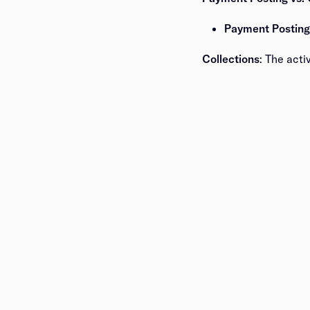
Payment Posting​​​​‌ ‍ ​‍​‍‌‍ ‌ ​‍‌‍‍‌‌‍‌ ‌‍‍‌‌‍ ‍​‍​‍​ ‍‍​‍​‍‌ ​ ‌‍​‌‌‍ ‍‌‍‍‌‌ ‌​‌ ‍‌​‍ ‍‌‍‍‌‌‍ ​‍​‍​‍ ​​‍​‍‌‍‍​‌ ​‍‌‍‌‌‌‍‌‍​‍​‍​ ‍‍​‍​‍‌‍‍​‌ ‌​‌ ‌​‌ ​​​ ‍‍​‍ ​‍ ‌‍ ​‌‍ ‌‍​ ‌‍​‌‌‍ ​‌‍‍​‌‍ ‌ ​ ‌ ‌​​ ‍‍​ ​ ​ ​ ​ ​ ​ ​ ​‍ ‌‍‍‌‌‍ ‍‌ ‌​‌‍‌‌‌‍ ‍‌ ‌​​‍ ‌‍‌‌‌‍‌​‌‍‍‌‌ ‌​​‍ ‌‍ ‌‌‍ ‌‍‌​‌‍‌‌​ ‌‌ ​​‌ ​‍‌‍‌‌‌ ​ ‌‍‌‌‌‍ ‍‌ ‌​‌‍​‌‌ ‌​‌‍‍‌‌‍ ‌‍ ‍​ ‍ ‌‍‍‌‌‍‌​​ ‌​ ‍‌​ ‌‌​ ​‌‌‍‌‍​ ​​‌‍‌‍​ ‍‌​ ‍​​‍ ‌​ ‌‌​ ‌‍​ ‍​‌‍‌​​‍ ‌​ ‌​​ ‍​‌‍​ ​ ‌​​‍ ‌‌‍​‍​ ​​‌‍‌‌‌‍​ ​‍ ‌‌‍‌‍‌‍‌‌​ ‌​​ ‍‌​ ‍‌‌‍​‍‌‍‌‍​ ​‌‌‍​‍​ ‌‍​ ‌​​ ‌ ​ ‍ ‌ ‌​‌ ‍‌‌ ​​‌‍‌‌​ ‌‌‍‌ ‌‍ ​‌‍ ‌ ​ ‌ ​ ‌‍​‌‌ ​‍‌ ‍‌‌‌‌​‌‍‌‌‌ ​‍‌‍ ‌​ ‍ ‌ ​​‌‍​‌‌ ‌​‌‍‍​​ ‌‌‍‌​‌‍‌‌‌‍‌‍‌‍‍‌‌‍ ‍‌‍‍‌‌ ‌​‌‍‍‌‌‍ ‌‍ ‍​‍‌‌​ ‌‌‌​​‍‌‌ ‌‍‍ ‌‍‌‌‌ ‍‌​‍‌‌​ ​ ‌​‌​​‍‌‌​ ​ ‌​‌​​‍‌‌​ ​‍​ ​‍​ ​ ​ ​ ​ ​‌‌‍​ ​ ‌​​ ‍‌‌‍​ ​ ​‍​ ​ ​ ​‌‌‍​‌‌‍‌‍​‍‌‌​ ​‍​ ​‍​‍‌‌​ ‌‌‌​‌​​‍ ‍‌‍​ ‌‍‍​‌‍‍‌‌‍ ​‌‍‌​‌ ​‍‌‍‌‌‌‍ ‍​‍‌‌​ ‌‌‌​​‍‌‌ ‌‍‍ ‌‍‌‌‌ ‍‌​‍‌‌​ ​ ‌​‌​​‍‌‌​ ​ ‌​‌​​‍‌‌​ ​‍​ ​‍‌‍​‍​ ‌‍​ ‍​​ ‍​​ ‌‌​ ​‍​ ‌ ​ ‌ ​ ‌‌​ ‌‌​ ‍​​ ‌​​‍‌‌​ ​‍​ ​‍​‍‌‌​ ‌‌‌​‌​​‍ ‍‌ ‌​‌‍‌‌‌ ‍​‌ ‌​​ ‌‍​‍‌‍​‌‌ ​ ‌‍‌‌‌‌‌‌‌ ​‍‌‍ ​​ ‌‌‍‍​‌ ‌​‌ ‌​‌ ​​​‍‌‌​ ​ ‌​​‌​‍‌‌​ ​‍‌​‌‍​‍‌‌​ ​‍‌​‌‍‌‍ ​‌‍ ‌‍​ ‌‍​‌‌‍ ​‌‍‍​‌‍ ‌ ​ ‌ ‌​​‍‌‌​ ​ ‌​​‌​ ​ ​ ​ ​ ​ ​ ​ ​‍‌‍‌‍‍‌‌‍‌​​ ‌​ ‍‌​ ‌‌​ ​‌‌‍‌‍​ ​​‌‍‌‍​ ‍‌​ ‍​​‍ ‌​ ‌‌​ ‌‍​ ‍​‌‍‌​​‍ ‌​ ‌​​ ‍​‌‍​ ​ ‌​​‍ ‌‌‍​‍​ ​​‌‍‌‌‌‍​ ​‍ ‌‌‍‌‍‌‍‌‌​ ‌​​ ‍‌​ ‍‌‌‍​‍‌‍‌‍​ ​‌‌‍​‍​ ‌‍​ ‌​​ ‌ ​‍‌‍‌ ‌​‌ ‍‌‌ ​​‌‍‌‌​ ‌‌‍‌ ‌‍ ​‌‍ ‌ ​ ‌ ​ ‌‍​‌‌ ​‍‌ ‍‌‌‌‌​‌‍‌‌‌ ​‍‌‍ ‌​‍‌‍‌ ​​‌‍​‌‌ ‌​‌‍‍​​ ‌‌‍‌​‌‍‌‌‌‍‌‍‌‍‍‌‌‍ ‍‌‍‍‌‌ ‌​‌‍‍‌‌‍ ‌‍ ‍​‍‌‌​ ‌‌‌​​‍‌‌ ‌‍‍ ‌‍‌‌‌ ‍‌​‍‌‌​ ​ ‌​‌​​‍‌‌​ ​ ‌​‌​​‍‌‌​ ​‍​ ​‍​ ​ ​ ​ ​ ​‌‌‍​ ​ ‌​​ ‍‌‌‍​ ​ ​‍​ ​ ​ ​‌‌‍​‌‌‍‌‍​‍‌‌​ ​‍​ ​‍​‍‌‌​ ‌‌‌​‌​​‍ ‍‌‍​ ‌‍‍​‌‍‍‌‌‍ ​‌‍‌​‌ ​‍‌‍‌‌‌‍ ‍​‍‌‌​ ‌‌‌​​‍‌‌ ‌‍‍ ‌‍‌‌‌ ‍‌​‍‌‌​ ​ ‌​‌​​‍‌‌​ ​ ‌​‌​​‍‌‌​ ​‍​ ​‍‌‍​‍​ ‌‍​ ‍​​ ‍​​ ‌‌​ ​‍​ ‌ ​ ‌ ​ ‌‌​ ‌‌​ ‍​​ ‌​​‍‌‌​ ​‍​ ​‍​‍‌‌​ ‌‌‌​‌​​‍ ‍‌ ‌​‌‍‌‌‌ ‍​‌ ‌​​‍‌‍‌ ​​‌‍‌‌‌ ​‍‌ ​ ‌ ​​‌‍‌‌‌‍​ ‌ ‌​‌‍‍‌‌ ‌‍‌‍‌‌​ ‌‌ ​​‌ ‌‌‌‍​‍‌‍ ​‌‍‍‌‌ ​ ‌‍‍​‌‍‌‌‌‍‌​​‍​‍‌ ‌
Collections​​​​‌ ‍ ​‍​‍‌‍ ‌ ​‍‌‍‍‌‌‍‌ ‌‍‍‌‌‍ ‍​‍​‍​ ‍‍​‍​‍‌ ​ ‌‍​‌‌‍ ‍‌‍‍‌‌ ‌​‌ ‍‌​‍ ‍‌‍‍‌‌‍ ​‍​‍​‍ ​​‍​‍‌‍‍​‌ ​‍‌‍‌‌‌‍‌‍​‍​‍​ ‍‍​‍​‍‌‍‍​‌ ‌​‌ ‌​‌ ​​​ ‍‍​‍ ​‍ ‌‍ ​‌‍ ‌‍​ ‌‍​‌‌‍ ​‌‍‍​‌‍ ‌ ​ ‌ ‌​​ ‍‍​ ​ ​ ​ ​ ​ ​ ​ ​‍ ‌‍‍‌‌‍ ‍‌ ‌​‌‍‌‌‌‍ ‍‌ ‌​​‍ ‌‍‌‌‌‍‌​‌‍‍‌‌ ‌​​‍ ‌‍ ‌‌‍ ‌‍‌​‌‍‌‌​ ‌‌ ​​‌ ​‍‌‍‌‌‌ ​ ‌‍‌‌‌‍ ‍‌ ‌​‌‍​‌‌ ‌​‌‍‍‌‌‍ ‌‍ ‍​ ‍ ‌‍‍‌‌‍‌​​ ‌​ ‍‌​ ‌‌​ ​‌‌‍‌‍​ ​​‌‍‌‍​ ‍‌​ ‍​​‍ ‌​ ‌‌​ ‌‍​ ‍​‌‍‌​​‍ ‌​ ‌​​ ‍​‌‍​ ​ ‌​​‍ ‌‌‍​‍​ ​​‌‍‌‌‌‍​ ​‍ ‌‌‍‌‍‌‍‌‌​ ‌​​ ‍‌​ ‍‌‌‍​‍‌‍‌‍​ ​‌‌‍​‍​ ‌‍​ ‌​​ ‌ ​ ‍ ‌ ‌​‌ ‍‌‌ ​​‌‍‌‌​ ‌‌‍‌ ‌‍ ​‌‍ ‌ ​ ‌ ​ ‌‍​‌‌ ​‍‌ ‍‌‌‌‌​‌‍‌‌‌ ​‍‌‍ ‌​ ‍ ‌ ​​‌‍​‌‌ ‌​‌‍‍​​ ‌‌‍‌​‌‍‌‌‌‍‌‍‌‍‍‌‌‍ ‍‌‍‍‌‌ ‌​‌‍‍‌‌‍ ‌‍ ‍​‍‌‌​ ‌‌‌​​‍‌‌ ‌‍‍ ‌‍‌‌‌ ‍‌​‍‌‌​ ​ ‌​‌​​‍‌‌​ ​ ‌​‌​​‍‌‌​ ​‍​ ​‍​ ‌ ​ ‍​‌‍​‌​ ​‌​ ​​​ ‍‌​ ‌‍‌‍‌‌​ ‌ ‌‍​‍​ ‌ ​ ​‍​‍‌‌​ ​‍​ ​‍​‍‌‌​ ‌‌‌​‌​​‍ ‍‌‍​ ‌‍‍​‌‍‍‌‌‍ ​‌‍‌​‌ ​‍‌‍‌‌‌‍ ‍​‍‌‌​ ‌‌‌​​‍‌‌ ‌‍‍ ‌‍‌‌‌ ‍‌​‍‌‌​ ​ ‌​‌​​‍‌‌​ ​ ‌​‌​​‍‌‌​ ​‍​ ​‍​ ​ ​ ‍​​ ​‌‌‍‌‍​ ‌​​ ​​​ ‍​​ ​‌‌‍‌‌​ ​‌​ ‍​‌‍‌​​‍‌‌​ ​‍​ ​‍​‍‌‌​ ‌‌‌​‌​​‍ ‍‌ ‌​‌‍‌‌‌ ‍​‌ ‌​​ ‌‍​‍‌‍​‌‌ ​ ‌‍‌‌‌‌‌‌‌ ​‍‌‍ ​​ ‌‌‍‍​‌ ‌​‌ ‌​‌ ​​​‍‌‌​ ​ ‌​​‌​‍‌‌​ ​‍‌​‌‍​‍‌‌​ ​‍‌​‌‍‌‍ ​‌‍ ‌‍​ ‌‍​‌‌‍ ​‌‍‍​‌‍ ‌ ​ ‌ ‌​​‍‌‌​ ​ ‌​​‌​ ​ ​ ​ ​ ​ ​ ​ ​‍‌‍‌‍‍‌‌‍‌​​ ‌​ ‍‌​ ‌‌​ ​‌‌‍‌‍​ ​​‌‍‌‍​ ‍‌​ ‍​​‍ ‌​ ‌‌​ ‌‍​ ‍​‌‍‌​​‍ ‌​ ‌​​ ‍​‌‍​ ​ ‌​​‍ ‌‌‍​‍​ ​​‌‍‌‌‌‍​ ​‍ ‌‌‍‌‍‌‍‌‌​ ‌​​ ‍‌​ ‍‌‌‍​‍‌‍‌‍​ ​‌‌‍​‍​ ‌‍​ ‌​​ ‌ ​‍‌‍‌ ‌​‌ ‍‌‌ ​​‌‍‌‌​ ‌‌‍‌ ‌‍ ​‌‍ ‌ ​ ‌ ​ ‌‍​‌‌ ​‍‌ ‍‌‌‌‌​‌‍‌‌‌ ​‍‌‍ ‌​‍‌‍‌ ​​‌‍​‌‌ ‌​‌‍‍​​ ‌‌‍‌​‌‍‌‌‌‍‌‍‌‍‍‌‌‍ ‍‌‍‍‌‌ ‌​‌‍‍‌‌‍ ‌‍ ‍​‍‌‌​ ‌‌‌​​‍‌‌ ‌‍‍ ‌‍‌‌‌ ‍‌​‍‌‌​ ​ ‌​‌​​‍‌‌​ ​ ‌​‌​​‍‌‌​ ​‍​ ​‍​ ‌ ​ ‍​‌‍​‌​ ​‌​ ​​​ ‍‌​ ‌‍‌‍‌‌​ ‌ ‌‍​‍​ ‌ ​ ​‍​‍‌‌​ ​‍​ ​‍​‍‌‌​ ‌‌‌​‌​​‍ ‍‌‍​ ‌‍‍​‌‍‍‌‌‍ ​‌‍‌​‌ ​‍‌‍‌‌‌‍ ‍​‍‌‌​ ‌‌‌​​‍‌‌ ‌‍‍ ‌‍‌‌‌ ‍‌​‍‌‌​ ​ ‌​‌​​‍‌‌​ ​ ‌​‌​​‍‌‌​ ​‍​ ​‍​ ​ ​ ‍​​ ​‌‌‍‌‍​ ‌​​ ​​​ ‍​​ ​‌‌‍‌‌​ ​‌​ ‍​‌‍‌​​‍‌‌​ ​‍​ ​‍​‍‌‌​ ‌‌‌​‌​​‍ ‍‌ ‌​‌‍‌‌‌ ‍​‌ ‌​​‍‌‍‌ ​​‌‍‌‌‌ ​‍‌ ​ ‌ ​​‌‍‌‌‌‍​ ‌ ‌​‌‍‍‌‌ ‌‍‌‍‌‌​ ‌‌ ​​‌ ‌‌‌‍​‍‌‍ ​‌‍‍‌‌ ​ ‌‍‍​‌‍‌‌‌‍‌​​‍​‍‌ ‌
: The active pursuit of money that has ​​​​‌ ‍ ​‍​‍‌‍ ‌ ​‍‌‍‍‌‌‍‌ ‌‍‍‌‌‍ ‍​‍​‍​ ‍‍​‍​‍‌ ​ ‌‍​‌‌‍ ‍‌‍‍‌‌ ‌​‌ ‍‌​‍ ‍‌‍‍‌‌‍ ​‍​‍​‍ ​​‍​‍‌‍‍​‌ ​‍‌‍‌‌‌‍‌‍​‍​‍​ ‍‍​‍​‍‌‍‍​‌ ‌​‌ ‌​‌ ​​​ ‍‍​‍ ​‍ ‌‍ ​‌‍ ‌‍​ ‌‍​‌‌‍ ​‌‍‍​‌‍ ‌ ​ ‌ ‌​​ ‍‍​ ​ ​ ​ ​ ​ ​ ​ ​‍ ‌‍‍‌‌‍ ‍‌ ‌​‌‍‌‌‌‍ ‍‌ ‌​​‍ ‌‍‌‌‌‍‌​‌‍‍‌‌ ‌​​‍ ‌‍ ‌‌‍ ‌‍‌​‌‍‌‌​ ‌‌ ​​‌ ​‍‌‍‌‌‌ ​ ‌‍‌‌‌‍ ‍‌ ‌​‌‍​‌‌ ‌​‌‍‍‌‌‍ ‌‍ ‍​ ‍ ‌‍‍‌‌‍‌​​ ‌​ ‍‌​ ‌‌​ ​‌‌‍‌‍​ ​​‌‍‌‍​ ‍‌​ ‍​​‍ ‌​ ‌‌​ ‌‍​ ‍​‌‍‌​​‍ ‌​ ‌​​ ‍​‌‍​ ​ ‌​​‍ ‌‌‍​‍​ ​​‌‍‌‌‌‍​ ​‍ ‌‌‍‌‍‌‍‌‌​ ‌​​ ‍‌