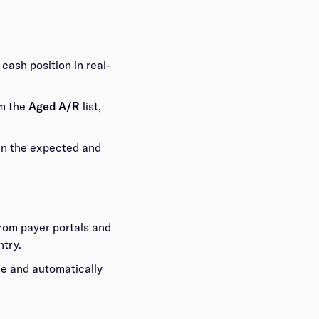
cash position in real-
‍​‍‌‍‌‌‌‍‌‍‌‍‌‍‌‍‌​​ ‌ ‌‍​‍‌‍​ ​ ​​​ ‌​​ ​​​‍‌‌​ ​‍​ ​‍​‍‌‌​ ‌‌‌​‌​​‍ ‍‌ ‌​‌‍‌‌‌ ‍​‌ ‌​​‍‌‍‌ ​​‌‍‌‌‌ ​‍‌ ​ ‌ ​​‌‍‌‌‌‍​ ‌ ‌​‌‍‍‌‌ ‌‍‌‍‌‌​ ‌‌ ​​‌ ‌‌‌‍​‍‌‍ ​‌‍‍‌‌ ​ ‌‍‍​‌‍‌‌‌‍‌​​‍​‍‌ ‌
Aged A/R​​​​‌ ‍ ​‍​‍‌‍ ‌ ​‍‌‍‍‌‌‍‌ ‌‍‍‌‌‍ ‍​‍​‍​ ‍‍​‍​‍‌ ​ ‌‍​‌‌‍ ‍‌‍‍‌‌ ‌​‌ ‍‌​‍ ‍‌‍‍‌‌‍ ​‍​‍​‍ ​​‍​‍‌‍‍​‌ ​‍‌‍‌‌‌‍‌‍​‍​‍​ ‍‍​‍​‍‌‍‍​‌ ‌​‌ ‌​‌ ​​​ ‍‍​‍ ​‍ ‌‍ ​‌‍ ‌‍​ ‌‍​‌‌‍ ​‌‍‍​‌‍ ‌ ​ ‌ ‌​​ ‍‍​ ​ ​ ​ ​ ​ ​ ​ ​‍ ‌‍‍‌‌‍ ‍‌ ‌​‌‍‌‌‌‍ ‍‌ ‌​​‍ ‌‍‌‌‌‍‌​‌‍‍‌‌ ‌​​‍ ‌‍ ‌‌‍ ‌‍‌​‌‍‌‌​ ‌‌ ​​‌ ​‍‌‍‌‌‌ ​ ‌‍‌‌‌‍ ‍‌ ‌​‌‍​‌‌ ‌​‌‍‍‌‌‍ ‌‍ ‍​ ‍ ‌‍‍‌‌‍‌​​ ‌​ ‍‌​ ‌‌​ ​‌‌‍‌‍​ ​​‌‍‌‍​ ‍‌​ ‍​​‍ ‌​ ‌‌​ ‌‍​ ‍​‌‍‌​​‍ ‌​ ‌​​ ‍​‌‍​ ​ ‌​​‍ ‌‌‍​‍​ ​​‌‍‌‌‌‍​ ​‍ ‌‌‍‌‍‌‍‌‌​ ‌​​ ‍‌​ ‍‌‌‍​‍‌‍‌‍​ ​‌‌‍​‍​ ‌‍​ ‌​​ ‌ ​ ‍ ‌ ‌​‌ ‍‌‌ ​​‌‍‌‌​ ‌‌‍‌ ‌‍ ​‌‍ ‌ ​ ‌ ​ ‌‍​‌‌ ​‍‌ ‍‌‌‌‌​‌‍‌‌‌ ​‍‌‍ ‌​ ‍ ‌ ​​‌‍​‌‌ ‌​‌‍‍​​ ‌‌‍‌​‌‍‌‌‌‍‌‍‌‍‍‌‌‍ ‍‌‍‍‌‌ ‌​‌‍‍‌‌‍ ‌‍ ‍​‍‌‌​ ‌‌‌​​‍‌‌ ‌‍‍ ‌‍‌‌‌ ‍‌​‍‌‌​ ​ ‌​‌​​‍‌‌​ ​ ‌​‌​​‍‌‌​ ​‍​ ​‍​ ‌​‌‍‌​‌‍​ ​ ‌‌​ ​ ‌‍​‍​ ‍‌‌‍‌‌​ ​‌​ ‍​​ ​​​ ​‍​‍‌‌​ ​‍​ ​‍​‍‌‌​ ‌‌‌​‌​​‍ ‍‌‍​ ‌‍‍​‌‍‍‌‌‍ ​‌‍‌​‌ ​‍‌‍‌‌‌‍ ‍​‍‌‌​ ‌‌‌​​‍‌‌ ‌‍‍ ‌‍‌‌‌ ‍‌​‍‌‌​ ​ ‌​‌​​‍‌‌​ ​ ‌​‌​​‍‌‌​ ​‍​ ​‍​ ‍​‌‍​ ​ ‍‌​ ​‍​ ‌‌‌‍‌​​ ‌‍‌‍‌‍​ ‌ ‌‍​‌‌‍​‍​ ​‍​‍‌‌​ ​‍​ ​‍​‍‌‌​ ‌‌‌​‌​​‍ ‍‌ ‌​‌‍‌‌‌ ‍​‌ ‌​​ ‌‍​‍‌‍​‌‌ ​ ‌‍‌‌‌‌‌‌‌ ​‍‌‍ ​​ ‌‌‍‍​‌ ‌​‌ ‌​‌ ​​​‍‌‌​ ​ ‌​​‌​‍‌‌​ ​‍‌​‌‍​‍‌‌​ ​‍‌​‌‍‌‍ ​‌‍ ‌‍​ ‌‍​‌‌‍ ​‌‍‍​‌‍ ‌ ​ ‌ ‌​​‍‌‌​ ​ ‌​​‌​ ​ ​ ​ ​ ​ ​ ​ ​‍‌‍‌‍‍‌‌‍‌​​ ‌​ ‍‌​ ‌‌​ ​‌‌‍‌‍​ ​​‌‍‌‍​ ‍‌​ ‍​​‍ ‌​ ‌‌​ ‌‍​ ‍​‌‍‌​​‍ ‌​ ‌​​ ‍​‌‍​ ​ ‌​​‍ ‌‌‍​‍​ ​​‌‍‌‌‌‍​ ​‍ ‌‌‍‌‍‌‍‌‌​ ‌​​ ‍‌​ ‍‌‌‍​‍‌‍‌‍​ ​‌‌‍​‍​ ‌‍​ ‌​​ ‌ ​‍‌‍‌ ‌​‌ ‍‌‌ ​​‌‍‌‌​ ‌‌‍‌ ‌‍ ​‌‍ ‌ ​ ‌ ​ ‌‍​‌‌ ​‍‌ ‍‌‌‌‌​‌‍‌‌‌ ​‍‌‍ ‌​‍‌‍‌ ​​‌‍​‌‌ ‌​‌‍‍​​ ‌‌‍‌​‌‍‌‌‌‍‌‍‌‍‍‌‌‍ ‍‌‍‍‌‌ ‌​‌‍‍‌‌‍ ‌‍ ‍​‍‌‌​ ‌‌‌​​‍‌‌ ‌‍‍ ‌‍‌‌‌ ‍‌​‍‌‌​ ​ ‌​‌​​‍‌‌​ ​ ‌​‌​​‍‌‌​ ​‍​ ​‍​ ‌​‌‍‌​‌‍​ ​ ‌‌​ ​ ‌‍​‍​ ‍‌‌‍‌‌​ ​‌​ ‍​​ ​​​ ​‍​‍‌‌​ ​‍​ ​‍​‍‌‌​ ‌‌‌​‌​​‍ ‍‌‍​ ‌‍‍​‌‍‍‌‌‍ ​‌‍‌​‌ ​‍‌‍‌‌‌‍ ‍​‍‌‌​ ‌‌‌​​‍‌‌ ‌‍‍ ‌‍‌‌‌ ‍‌​‍‌‌​ ​ ‌​‌​​‍‌‌​ ​ ‌​‌​​‍‌‌​ ​‍​ ​‍​ ‍​‌‍​ ​ ‍‌​ ​‍​ ‌‌‌‍‌​​ ‌‍‌‍‌‍​ ‌ ‌‍​‌‌‍​‍​ ​‍​‍‌‌​ ​‍​ ​‍​‍‌‌​ ‌‌‌​‌​​‍ ‍‌ ‌​‌‍‌‌‌ ‍​‌ ‌​​‍‌‍‌ ​​‌‍‌‌‌ ​‍‌ ​ ‌ ​​‌‍‌‌‌‍​ ‌ ‌​‌‍‍‌‌ ‌‍‌‍‌‌​ ‌‌ ​​‌ ‌‌‌‍​‍‌‍ ​‌‍‍‌‌ ​ ‌‍‍​‌‍‌‌‌‍‌​​‍​‍‌ ‌
list,
en the expected and
from payer portals and
​‍‌‍‌ ​​‌‍‌‌‌ ​‍‌ ​ ‌ ​​‌‍‌‌‌‍​ ‌ ‌​‌‍‍‌‌ ‌‍‌‍‌‌​ ‌‌ ​​‌ ‌‌‌‍​‍‌‍ ​‌‍‍‌‌ ​ ‌‍‍​‌‍‌‌‌‍‌​​‍​‍‌ ‌
le and automatically