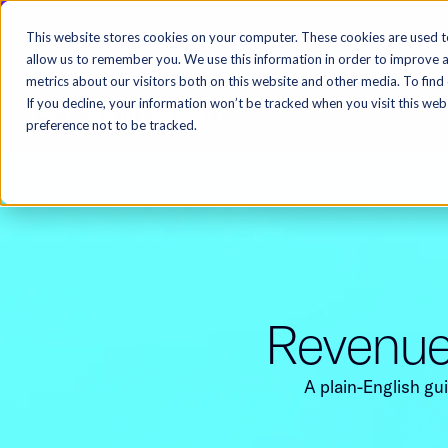
Candid Health secures $120M in Series D funding to fuel autonomous RCM​​​​‌ ‍ ​‍​‍‌‍ ‌ ​‍‌‍‍‌‌‍‌ ‌‍‍‌‌‍ ‍​‍​‍​ ‍‍​‍​‍‌ ​ ‌‍​‌‌‍ ‍‌‍‍‌‌ ‌​‌ ‍‌​‍ ‍‌‍‍‌‌‍ ​‍​‍​‍ ​​‍​‍‌‍‍​‌ ​‍‌‍‌‌‌‍‌‍​‍​‍​ ‍‍​‍​‍‌‍‍​‌ ‌​‌ ‌​‌ ​​​ ‍‍​‍ ​‍ ‌‍ ​‌‍ ‌‍​ ‌‍​‌‌‍ ​‌‍‍​‌‍ ‌ ​ ‌ ‌​​ ‍‍​ ​ ​ ​ ​ ​ ​ ​ ​‍ ‌‍‍‌‌‍ ‍‌
This website stores cookies on your computer. These cookies are used t
allow us to remember you. We use this information in order to improve 
metrics about our visitors both on this website and other media. To find
If you decline, your information won’t be tracked when you visit this we
Platf
preference not to be tracked.
Revenue Cycle Management Glossary​​​​‌ ‍ ​‍​‍‌‍ ‌ ​‍‌‍‍‌‌‍‌ ‌‍‍‌‌‍ ‍​‍​‍​ ‍‍​‍​‍‌ ​ ‌‍​‌‌‍ ‍‌‍‍‌‌ ‌​‌ ‍‌​‍ ‍‌‍‍‌‌‍ ​‍​‍​‍ ​​‍​‍‌‍‍​‌ ​‍‌‍‌‌‌‍‌‍​‍​‍​ ‍‍​‍​‍‌‍‍​‌ ‌​‌ ‌​‌ ​​​ ‍‍​‍ ​‍ ‌‍ ​‌‍ ‌‍​ ‌‍​‌‌‍ ​‌‍‍​‌‍ ‌ ​ ‌ ‌​​ 
A plain-English guide to the terms, metrics, and workflows that power modern RCM operations.​​​​‌ ‍ ​‍​‍‌‍ ‌ ​‍‌‍‍‌‌‍‌ ‌‍‍‌‌‍ ‍​‍​‍​ ‍‍​‍​‍‌ ​ ‌‍​‌‌‍ ‍‌‍‍‌‌ ‌​‌ ‍‌​‍ ‍‌‍‍‌‌‍ ​‍​‍​‍ ​​‍​‍‌‍‍​‌ ​‍‌‍‌‌‌‍‌‍​‍