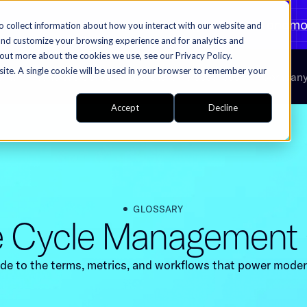
 ‌​‌‍‌‌‌‍ ‍‌ ‌​​‍ ‌‍‌‌‌‍‌​‌‍‍‌‌ ‌​​‍ ‌‍ ‌‌‍ ‌‍‌​‌‍‌‌​ ‌‌ ​​‌ ​‍‌‍‌‌‌ ​ ‌‍‌‌‌‍ ‍‌ ‌​‌‍​‌‌ ‌​‌‍‍‌‌‍ ‌‍ ‍​ ‍ ‌‍‍‌‌‍‌​​ ‌​ ‍‌‌‍‌​‌‍​‌​ ​‍​ ​ ‌‍‌‌‌‍​‍‌‍‌​​‍ ‌​ ‍‌‌‍‌‌​ ‍​‌‍‌​​‍ ‌​ ‌​​ ​ ​ ‌ ‌‍​ ​‍ ‌​ ‍​​ ‌ ‌‍​ ‌‍‌‍​‍ ‌‌‍‌​​ ‍‌​ ‌‍‌‍‌​‌‍‌‌‌‍‌​​ ‌ ​ ‌‍​ ‍​‌‍​‍​ ‌​​ ‌‌​ ‍ ‌ ‌​‌ ‍‌‌ ​​‌‍‌‌​ ‌‌‍​‌‌‍ ‍‌‍ ‍‌‍ ‌ ‌‌‌‍ ‍‌‍​ ‌‍‌‌‌‍ ‌‌‍‌‌‌‍ ‍‌ ‌​‌​​‍‌‍​‌‌ ​‍​ ‍ ‌ ​​‌‍​‌‌ ‌​‌‍‍​​ ‌‌‍ ‌‌‍‌‌‌ ​ ‌ ​ ‌‍​‌‌‍‌ ‌‍‌‌​ ‌‍​‍‌‍​‌‌ ​ ‌‍‌‌‌‌‌‌‌ ​‍‌‍ ​​ ‌‌‍‍​‌ ‌​‌ ‌​‌ ​​​‍‌‌​ ​ ‌​​‌​‍‌‌​ ​‍‌​‌‍​‍‌‌​ ​‍‌​‌‍‌‍ ​‌‍ ‌‍​ ‌‍​‌‌‍ ​‌‍‍​‌‍ ‌ ​ ‌ ‌​​‍‌‌​ ​ ‌​​‌​ ​ ​ ​ ​ ​ ​ ​ ​‍‌‍‌‍‍‌‌‍‌​​ ‌​ ‍‌‌‍‌​‌‍​‌​ ​‍​ ​ ‌‍‌‌‌‍​‍‌‍‌​​‍ ‌​ ‍‌‌‍‌‌​ ‍​‌‍‌​​‍ ‌​ ‌​​ ​ ​ ‌ ‌‍​ ​‍ ‌​ ‍​​ ‌ ‌‍​ ‌‍‌‍​‍ ‌‌‍‌​​ ‍‌​ ‌‍‌‍‌​‌‍‌‌‌‍‌​​ ‌ ​ ‌‍​ ‍​‌‍​‍​ ‌​​ ‌‌​‍‌‍‌ ‌​‌ ‍‌‌ ​​‌‍‌‌​ ‌‌‍​‌‌‍ ‍‌‍ ‍‌‍ ‌ ‌‌‌‍ ‍‌‍​ ‌‍‌‌‌‍ ‌‌‍‌‌‌‍ ‍‌ ‌​‌​​‍‌‍​‌‌ ​‍​‍‌‍‌ ​​‌‍​‌‌ ‌​
o collect information about how you interact with our website and
and customize your browsing experience and for analytics and
 out more about the cookies we use, see our Privacy Policy.
bsite. A single cookie will be used in your browser to remember your
orm
Who We Serve
Partners
Resources
Compan
Accept
Decline
GLOSSARY​​​​‌ ‍ ​‍​‍‌‍ ‌ ​‍‌‍‍‌‌‍‌ ‌‍‍‌‌‍ ‍​‍​‍​ ‍‍​‍​‍‌ ​ ‌‍​‌‌‍ ‍‌‍‍‌‌ ‌​‌ ‍‌​‍ ‍‌‍‍‌‌‍ ​‍​‍​‍ ​​‍​‍‌‍‍​‌ ​‍‌‍‌‌‌‍‌‍​‍​‍​ ‍‍​‍​‍‌‍‍​‌ ‌​‌ ‌​‌ ​​​ ‍‍​‍ ​‍ ‌‍ ​‌‍ ‌‍​ ‌‍​‌‌‍ ​‌‍‍​‌‍ ‌ ​ ‌ ‌​​ ‍‍​ ​ ​ ​ ​ ​ ​ ​ ​‍ ‌‍‍‌‌‍ ‍‌ ‌​‌‍‌‌‌‍ ‍‌ ‌​​‍ ‌‍‌‌‌‍‌​‌‍‍‌‌ ‌​​‍ ‌‍ ‌‌‍ ‌‍‌​‌‍‌‌​ ‌‌ ​​‌ ​‍‌‍‌‌‌ ​ ‌‍‌‌‌‍ ‍‌ ‌​‌‍​‌‌ ‌​‌‍‍‌‌‍ ‌‍ ‍​ ‍ ‌‍‍‌‌‍‌​​ ‌‌‍‌ ‌‍ ​‌‍ ‌ ​ ‌ ​ ‌‍​‌‌ ​‍‌ ‍‌‌‌​​‌‍​‌‌‍‌ ‌‍‌‌​ ‍ ‌ ‌​‌ ‍‌‌ ​​‌‍‌‌​ ‌‌‍‌ ‌‍ ​‌‍ ‌ ​ ‌ ​ ‌‍​‌‌ ​‍‌ ‍‌‌‌​​‌‍​‌‌‍‌ ‌‍‌‌​ ‍ ‌ ​​‌‍​‌‌ ‌​‌‍‍​​ ‌‌‍‌‌‌ ‍‌‌‍‌‌‌‍​‍‌ ​‍‌‍ ‌ ‌ ​ ‌‍​‍‌‍​‌‌ ​ ‌‍‌‌‌‌‌‌‌ ​‍‌‍ ​​ ‌‌‍‍​‌ ‌​‌ ‌​‌ ​​​‍‌‌​ ​ ‌​​‌​‍‌‌​ ​‍‌​‌‍​‍‌‌​ ​‍‌​‌‍‌‍ ​‌‍ ‌‍​ ‌‍​‌‌‍ ​‌‍‍​‌‍ ‌ ​ ‌ ‌​​‍‌‌​ ​ ‌​​‌​ ​ ​ ​ ​ ​ ​ ​ ​‍‌‍‌‍‍‌‌‍‌​​ ‌‌‍‌ ‌‍ ​‌‍ ‌ ​ ‌ ​ ‌‍​‌‌ ​‍‌ ‍‌‌‌​​‌‍​‌‌‍‌ ‌‍‌‌​‍‌‍‌ ‌​‌ ‍‌‌ ​​‌‍‌‌​ ‌‌‍‌ ‌‍ ​‌‍ ‌ ​ ‌ ​ ‌‍​‌‌ ​‍‌ ‍‌‌‌​​‌‍​‌‌‍‌ ‌‍‌‌​‍‌‍‌ ​​‌‍​‌‌ ‌​‌‍‍​​ ‌‌‍‌‌‌ ‍‌‌‍‌‌‌‍​‍‌ ​‍‌‍ ‌ ‌ ​‍‌‍‌ ​​‌‍‌‌‌ ​‍‌ ​ ‌ ​​‌‍‌‌‌‍​ ‌ ‌​‌‍‍‌‌ ‌‍‌‍‌‌​ ‌‌ ​​‌ ‌‌‌‍​‍‌‍ ​‌‍‍‌‌ ​ ‌‍‍​‌‍‌‌‌‍‌​​‍​‍‌ ‌
‍‍​ ​ ​ ​ ​ ​ ​ ​ ​‍ ‌‍‍‌‌‍ ‍‌ ‌​‌‍‌‌‌‍ ‍‌ ‌​​‍ ‌‍‌‌‌‍‌​‌‍‍‌‌ ‌​​‍ ‌‍ ‌‌‍ ‌‍‌​‌‍‌‌​ ‌‌ ​​‌ ​‍‌‍‌‌‌ ​ ‌‍‌‌‌‍ ‍‌ ‌​‌‍​‌‌ ‌​‌‍‍‌‌‍ ‌‍ ‍​ ‍ ‌‍‍‌‌‍‌​​ ‌‌‍‌ ‌‍ ​‌‍ ‌ ​ ‌ ​ ‌‍​‌‌ ​‍‌ ‍‌‌‌​​‌‍​‌‌‍‌ ‌‍‌‌​ ‍ ‌ ‌​‌ ‍‌‌ ​​‌‍‌‌​ ‌‌‍‌ ‌‍ ​‌‍ ‌ ​ ‌ ​ ‌‍​‌‌ ​‍‌ ‍‌‌‌​​‌‍​‌‌‍‌ ‌‍‌‌​ ‍ ‌ ​​‌‍​‌‌ ‌​‌‍‍​​ ‌‌‍‍​‌‍‌‌‌‍​‌‌‍‌​‌‍ ​‌‍‍‌‌‍ ‍‌‍‌‌​ ‌‍​‍‌‍​‌‌ ​ ‌‍‌‌‌‌‌‌‌ ​‍‌‍ ​​ ‌‌‍‍​‌ ‌​‌ ‌​‌ ​​​‍‌‌​ ​ ‌​​‌​‍‌‌​ ​‍‌​‌‍​‍‌‌​ ​‍‌​‌‍‌‍ ​‌‍ ‌‍​ ‌‍​‌‌‍ ​‌‍‍​‌‍ ‌ ​ ‌ ‌​​‍‌‌​ ​ ‌​​‌​ ​ ​ ​ ​ ​ ​ ​ ​‍‌‍‌‍‍‌‌‍‌​​ ‌‌‍‌ ‌‍ ​‌‍ ‌ ​ ‌ ​ ‌‍​‌‌ ​‍‌ ‍‌‌‌​​‌‍​‌‌‍‌ ‌‍‌‌​
​‍​ ‍‍​‍​‍‌‍‍​‌ ‌​‌ ‌​‌ ​​​ ‍‍​‍ ​‍ ‌‍ ​‌‍ ‌‍​ ‌‍​‌‌‍ ​‌‍‍​‌‍ ‌ ​ ‌ ‌​​ ‍‍​ ​ ​ ​ ​ ​ ​ ​ ​‍ ‌‍‍‌‌‍ ‍‌ ‌​‌‍‌‌‌‍ ‍‌ ‌​​‍ ‌‍‌‌‌‍‌​‌‍‍‌‌ ‌​​‍ ‌‍ ‌‌‍ ‌‍‌​‌‍‌‌​ ‌‌ ​​‌ ​‍‌‍‌‌‌ ​ ‌‍‌‌‌‍ ‍‌ ‌​‌‍​‌‌ ‌​‌‍‍‌‌‍ ‌‍ ‍​ ‍ ‌‍‍‌‌‍‌​​ ‌‌‍‌ ‌‍ ​‌‍ ‌ ​ ‌ ​ ‌‍​‌‌ ​‍‌ ‍‌‌‌​​‌‍​‌‌‍‌ ‌‍‌‌​ ‍ ‌ ‌​‌ ‍‌‌ ​​‌‍‌‌​ ‌‌‍‌ ‌‍ ​‌‍ ‌ ​ ‌ ​ ‌‍​‌‌ ​‍‌ ‍‌‌‌​​‌‍​‌‌‍‌ ‌‍‌‌​ ‍ ‌ ​​‌‍​‌‌ ‌​‌‍‍​​ ‌‌‍‌​‌‍‌‌‌ ​ ‌‍​ ‌ ​‍‌‍‍‌‌ ​​‌ ‌​‌‍‍‌‌‍ ‌‍ ‍​ ‌‍​‍‌‍​‌‌ ​ ‌‍‌‌‌‌‌‌‌ ​‍‌‍ ​​ ‌‌‍‍​‌ ‌​‌ ‌​‌ ​​​‍‌‌​ ​ ‌​​‌​‍‌‌​ ​‍‌​‌‍​‍‌‌​ ​‍‌​‌‍‌‍ ​‌‍ ‌‍​ ‌‍​‌‌‍ ​‌‍‍​‌‍ ‌ ​ ‌ ‌​​‍‌‌​ ​ ‌​​‌​ ​ ​ ​ ​ ​ ​ ​ ​‍‌‍‌‍‍‌‌‍‌​​ ‌‌‍‌ ‌‍ ​‌‍ ‌ ​ ‌ ​ ‌‍​‌‌ ​‍‌ ‍‌‌‌​​‌‍​‌‌‍‌ ‌‍‌‌​‍‌‍‌ ‌​‌ ‍‌‌ ​​‌‍‌‌​ ‌‌‍