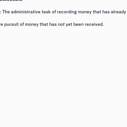
: The administrative task of recording money that has already been received.​​​​‌ ‍ ​‍​‍‌‍ ‌ ​‍‌‍‍‌‌‍‌ ‌‍‍‌‌‍ ‍​‍​‍​ ‍‍​‍​‍‌ ​ ‌‍​‌‌‍ ‍‌‍‍‌‌ ‌​‌ ‍‌​‍ ‍‌‍‍‌‌‍ ​‍​‍​‍ ​​‍​‍‌‍‍​‌ ​‍‌‍‌‌‌‍‌‍​‍​‍​ ‍‍​‍​‍‌‍‍​‌ ‌​‌ ‌​‌ ​​​ ‍‍​‍ ​‍ ‌‍ ​‌‍ ‌‍​ ‌‍​‌‌‍ ​‌‍‍​‌‍ ‌ ​ ‌ ‌​​ ‍‍​ ​ ​ ​ ​ ​ ​ ​ ​‍ ‌‍‍‌‌‍ ‍‌ ‌​‌‍‌‌‌‍ ‍‌ ‌​​‍ ‌‍‌‌‌‍‌​‌‍‍‌‌ ‌​​‍ ‌‍ ‌‌‍ ‌‍‌​‌‍‌‌​ ‌‌ ​​‌ ​‍‌‍‌‌‌ ​ ‌‍‌‌‌‍ ‍‌ ‌​‌‍​‌‌ ‌​‌‍‍‌‌‍ ‌‍ ‍​ ‍ ‌‍‍‌‌‍‌​​ ‌​ ‍‌​ ‌‌​ ​‌‌‍‌‍​ ​​‌‍‌‍​ ‍‌​ ‍​​‍ ‌​ ‌‌​ ‌‍​ ‍​‌‍‌​​‍ ‌​ ‌​​ ‍​‌‍​ ​ ‌​​‍ ‌‌‍​‍​ ​​‌‍‌‌‌‍​ ​‍ ‌‌‍‌‍‌‍‌‌​ ‌​​ ‍‌​ ‍‌‌‍​‍‌‍‌‍​ ​‌‌‍​‍​ ‌‍​ ‌​​ ‌ ​ ‍ ‌ ‌​‌ ‍‌‌ ​​‌‍‌‌​ ‌‌‍‌ ‌‍ ​‌‍ ‌ ​ ‌ ​ ‌‍​‌‌ ​‍‌ ‍‌‌‌‌​‌‍‌‌‌ ​‍‌‍ ‌​ ‍ ‌ ​​‌‍​‌‌ ‌​‌‍‍​​ ‌‌‍‌​‌‍‌‌‌‍‌‍‌‍‍‌‌‍ ‍‌‍‍‌‌ ‌​‌‍‍‌‌‍ ‌‍ ‍​‍‌‌​ ‌‌‌​​‍‌‌ ‌‍‍ ‌‍‌‌‌ ‍‌​‍‌‌​ ​ ‌​‌​​‍‌‌​ ​ ‌​‌​​‍‌‌​ ​‍​ ​‍​ ​ ​ ​ ​ ​‌‌‍​ ​ ‌​​ ‍‌‌‍​ ​ ​‍​ ​ ​ ​‌‌‍​‌‌‍‌‍​‍‌‌​ ​‍​ ​‍​‍‌‌​ ‌‌‌​‌​​‍ ‍‌‍​ ‌‍‍​‌‍‍‌‌‍ ​‌‍‌​‌ ​‍‌‍‌‌‌‍ ‍​‍‌‌​ ‌‌‌​​‍‌‌ ‌‍‍ ‌‍‌‌‌ ‍‌​‍‌‌​ ​ ‌​‌​​‍‌‌​ ​ ‌​‌​​‍‌‌​ ​‍​ ​‍​ ‍​​ ​​‌‍​‌​ ​‌‌‍‌‍​ ‌‌‌‍​‍​ ‌​​ ‌ ​ ​‍​ ​​‌‍‌‍​‍‌‌​ ​‍​ ​‍​‍‌‌​ ‌‌‌​‌​​‍ ‍‌ ‌​‌‍‌‌‌ ‍​‌ ‌​​ ‌‍​‍‌‍​‌‌ ​ ‌‍‌‌‌‌‌‌‌ ​‍‌‍ ​​ ‌‌‍‍​‌ ‌​‌ ‌​‌ ​​​‍‌‌​ ​ ‌​​‌​‍‌‌​ ​‍‌​‌‍​‍‌‌​ ​‍‌​‌‍‌‍ ​‌‍ ‌‍​ ‌‍​‌‌‍ ​‌‍‍​‌‍ ‌ ​ ‌ ‌​​‍‌‌​ ​ ‌​​‌​ ​ ​ ​ ​ ​ ​ ​ ​‍‌‍‌‍‍‌‌‍‌​​ ‌​ ‍‌​ ‌‌​ ​‌‌‍‌‍​ ​​‌‍‌‍​ ‍‌​ ‍​​‍ ‌​ ‌‌​ ‌‍​ ‍​‌‍‌​​‍ ‌​ ‌​​ ‍​‌‍​ ​ ‌​​‍ ‌‌‍​‍​ ​​‌‍‌‌‌‍​ ​‍ ‌‌‍‌‍‌‍‌‌​ ‌​​ ‍‌​ ‍‌‌‍​‍‌‍‌‍​ ​‌‌‍​‍​ ‌‍​ ‌​​ ‌ ​‍‌‍‌ ‌​‌ ‍‌‌ ​​‌‍‌‌​ ‌‌‍‌ ‌‍ ​‌‍ ‌ ​ ‌ ​ ‌‍​‌‌ ​‍‌ ‍‌‌‌‌​‌‍‌‌‌ ​‍‌‍ ‌​‍‌‍‌ ​​‌‍​‌‌ ‌​‌‍‍​​ ‌‌‍‌​‌‍‌‌‌‍‌‍‌‍‍‌‌‍ ‍‌‍‍‌‌ ‌​‌‍‍‌‌‍ ‌‍ ‍​‍‌‌​ ‌‌‌​​‍‌‌ ‌‍‍ ‌‍‌‌‌ ‍‌​‍‌‌​ ​ ‌​‌​​‍‌‌​ ​ ‌​‌​​‍‌‌​ 
​ ‍‌‌‍​‍‌‍‌‍​ ​‌‌‍​‍​ ‌‍​ ‌​​ ‌ ​ ‍ ‌ ‌​‌ ‍‌‌ ​​‌‍‌‌​ ‌‌‍‌ ‌‍ ​‌‍ ‌ ​ ‌ ​ ‌‍​‌‌ ​‍‌ ‍‌‌‌‌​‌‍‌‌‌ ​‍‌‍ ‌​ ‍ ‌ ​​‌‍​‌‌ ‌​‌‍‍​​ ‌‌‍‌​‌‍‌‌‌‍‌‍‌‍‍‌‌‍ ‍‌‍‍‌‌ ‌​‌‍‍‌‌‍ ‌‍ ‍​‍‌‌​ ‌‌‌​​‍‌‌ ‌‍‍ ‌‍‌‌‌ ‍‌​‍‌‌​ ​ ‌​‌​​‍‌‌​ ​ ‌​‌​​‍‌‌​ ​‍​ ​‍​ ‌ ​ ‍​‌‍​‌​ ​‌​ ​​​ ‍‌​ ‌‍‌‍‌‌​ ‌ ‌‍​‍​ ‌ ​ ​‍​‍‌‌​ ​‍​ ​‍​‍‌‌​ ‌‌‌​‌​​‍ ‍‌‍​ ‌‍‍​‌‍‍‌‌‍ ​‌‍‌​‌ ​‍‌‍‌‌‌‍ ‍​‍‌‌​ ‌‌‌​​‍‌‌ ‌‍‍ ‌‍‌‌‌ ‍‌​‍‌‌​ ​ ‌​‌​​‍‌‌​ ​ ‌​‌​​‍‌‌​ ​‍​ ​‍​ ​​​ ‍‌​ ​​​ ‌‌​ ‍‌​ ‌‍​ ‌‌​ ​​​ ​‍​ ​‌​ ‍‌​ ​‌​‍‌‌​ ​‍​ ​‍​‍‌‌​ ‌‌‌​‌​​‍ ‍‌ ‌​‌‍‌‌‌ ‍​‌ ‌​​ ‌‍​‍‌‍​‌‌ ​ ‌‍‌‌‌‌‌‌‌ ​‍‌‍ ​​ ‌‌‍‍​‌ ‌​‌ ‌​‌ ​​​‍‌‌​ ​ ‌​​‌​‍‌‌​ ​‍‌​‌‍​‍‌‌​ ​‍‌​‌‍‌‍ ​‌‍ ‌‍​ ‌‍​‌‌‍ ​‌‍‍​‌‍ ‌ ​ ‌ ‌​​‍‌‌​ ​ ‌​​‌​ ​ ​ ​ ​ ​ ​ ​ ​‍‌‍‌‍‍‌‌‍‌​​ ‌​ ‍‌​ ‌‌​ ​‌‌‍‌‍​ ​​‌‍‌‍​ ‍‌​ ‍​​‍ ‌​ ‌‌​ ‌‍​ ‍​‌‍‌​​‍ ‌​ ‌​​ ‍​‌‍​ ​ ‌​​‍ ‌‌‍​‍​ ​​‌‍‌‌‌‍​ ​‍ ‌‌‍‌‍‌‍‌‌​ ‌​​ ‍‌​ ‍‌‌‍​‍‌‍‌‍​ ​‌‌‍​‍​ ‌‍​ ‌​​ ‌ ​‍‌‍‌ ‌​‌ ‍‌‌ ​​‌‍‌‌​ ‌‌‍‌ ‌‍ ​‌‍ ‌ ​ ‌ ​ ‌‍​‌‌ ​‍‌ ‍‌‌‌‌​‌‍‌‌‌ ​‍‌‍ ‌​‍‌‍‌ ​​‌‍​‌‌ ‌​‌‍‍​​ ‌‌‍‌​‌‍‌‌‌‍‌‍‌‍‍‌‌‍ ‍‌‍‍‌‌ ‌​‌‍‍‌‌‍ ‌‍ ‍​‍‌‌​ ‌‌‌​​‍‌‌ ‌‍‍ ‌‍‌‌‌ ‍‌​‍‌‌​ ​ ‌​‌​​‍‌‌​ ​ ‌​‌​​‍‌‌​ ​‍​ ​‍​ ‌ ​ ‍​‌‍​‌​ ​‌​ ​​​ ‍‌​ ‌‍‌‍‌‌​ ‌ ‌‍​‍​ ‌ ​ ​‍​‍‌‌​ ​‍​ ​‍​‍‌‌​ ‌‌‌​‌​​‍ ‍‌‍​ ‌‍‍​‌‍‍‌‌‍ ​‌‍‌​‌ ​‍‌‍‌‌‌‍ ‍​‍‌‌​ ‌‌‌​​‍‌‌ ‌‍‍ ‌‍‌‌‌ ‍‌​‍‌‌​ ​ ‌​‌​​‍‌‌​ ​ ‌​‌​​‍‌‌​ ​‍​ ​‍​ ​​​ ‍‌​ ​​​ ‌‌​ ‍‌​ ‌‍​ ‌‌​ ​​​ ​‍​ ​‌​ ‍‌​ ​‌​‍‌‌​ ​‍​ ​‍​‍‌‌​ ‌‌‌​‌​​‍ ‍‌ ‌​‌‍‌‌‌ ‍​‌ ‌​​‍‌‍‌ ​​‌‍‌‌‌ ​‍‌ ​ ‌ ​​‌‍‌‌‌‍​ ‌ ‌​‌‍‍‌‌ ‌‍‌‍‌‌​ ‌‌ ​​‌ ‌‌‌‍​‍‌‍ ​‌‍‍‌‌ ​ ‌‍‍​‌‍‌‌‌‍‌​​‍​‍‌ ‌
not​​​​‌ ‍ ​‍​‍‌‍ ‌ ​‍‌‍‍‌‌‍‌ ‌‍‍‌‌‍ ‍​‍​‍​ ‍‍​‍​‍‌ ​ ‌‍​‌‌‍ ‍‌‍‍‌‌ ‌​‌ ‍‌​‍ ‍‌‍‍‌‌‍ ​‍​‍​‍ ​​‍​‍‌‍‍​‌ ​‍‌‍‌‌‌‍‌‍​‍​‍​ ‍‍​‍​‍‌‍‍​‌ ‌​‌ ‌​‌ ​​​ ‍‍​‍ ​‍ ‌‍ ​‌‍ ‌‍​ ‌‍​‌‌‍ ​‌‍‍​‌‍ ‌ ​ ‌ ‌​​ ‍‍​ ​ ​ ​ ​ ​ ​ ​ ​‍ ‌‍‍‌‌‍ ‍‌ ‌​‌‍‌‌‌‍ ‍‌ ‌​​‍ ‌‍‌‌‌‍‌​‌‍‍‌‌ ‌​​‍ ‌‍ ‌‌‍ ‌‍‌​‌‍‌‌​ ‌‌ ​​‌ ​‍‌‍‌‌‌ ​ ‌‍‌‌‌‍ ‍‌ ‌​‌‍​‌‌ ‌​‌‍‍‌‌‍ ‌‍ ‍​ ‍ ‌‍‍‌‌‍‌​​ ‌​ ‍‌​ ‌‌​ ​‌‌‍‌‍​ ​​‌‍‌‍​ ‍‌​ ‍​​‍ ‌​ ‌‌​ ‌‍​ ‍​‌‍‌​​‍ ‌​ ‌​​ ‍​‌‍​ ​ ‌​​‍ ‌‌‍​‍​ ​​‌‍‌‌‌‍​ ​‍ ‌‌‍‌‍‌‍‌‌​ ‌​​ ‍‌​ ‍‌‌‍​‍‌‍‌‍​ ​‌‌‍​‍​ ‌‍​ ‌​​ ‌ ​ ‍ ‌ ‌​‌ ‍‌‌ ​​‌‍‌‌​ ‌‌‍‌ ‌‍ ​‌‍ ‌ ​ ‌ ​ ‌‍​‌‌ ​‍‌ ‍‌‌‌‌​‌‍‌‌‌ ​‍‌‍ ‌​ ‍ ‌ ​​‌‍​‌‌ ‌​‌‍‍​​ ‌‌‍‌​‌‍‌‌‌‍‌‍‌‍‍‌‌‍ ‍‌‍‍‌‌ ‌​‌‍‍‌‌‍ ‌‍ ‍​‍‌‌​ ‌‌‌​​‍‌‌ ‌‍‍ ‌‍‌‌‌ ‍‌​‍‌‌​ ​ ‌​‌​​‍‌‌​ ​ ‌​‌​​‍‌‌​ ​‍​ ​‍​ ‌ ​ ‍​‌‍​‌​ ​‌​ ​​​ ‍‌​ ‌‍‌‍‌‌​ ‌ ‌‍​‍​ ‌ ​ ​‍​‍‌‌​ ​‍​ ​‍​‍‌‌​ ‌‌‌​‌​​‍ ‍‌‍​ ‌‍‍​‌‍‍‌‌‍ ​‌‍‌​‌ ​‍‌‍‌‌‌‍ ‍​‍‌‌​ ‌‌‌​​‍‌‌ ‌‍‍ ‌‍‌‌‌ ‍‌​‍‌‌​ ​ ‌​‌​​‍‌‌​ ​ ‌​‌​​‍‌‌​ ​‍​ ​‍‌‍​‌​ ‌​​ ‍​‌‍‌‌​ ‌ ‌‍​ ​ ‌‍‌‍‌‌​ ‌ ​ ​​​ ‌​​ ​​​‍‌‌​ ​‍​ ​‍​‍‌‌​ ‌‌‌​‌​​‍ ‍‌ ‌​‌‍‌‌‌ ‍​‌ ‌​​ ‌‍​‍‌‍​‌‌ ​ ‌‍‌‌‌‌‌‌‌ ​‍‌‍ ​​ ‌‌‍‍​‌ ‌​‌ ‌​‌ ​​​‍‌‌​ ​ ‌​​‌​‍‌‌​ ​‍‌​‌‍​‍‌‌​ ​‍‌​‌‍‌‍ ​‌‍ ‌‍​ ‌‍​‌‌‍ ​‌‍‍​‌‍ ‌ ​ ‌ ‌​​‍‌‌​ ​ ‌​​‌​ ​ ​ ​ ​ ​ ​ ​ ​‍‌‍‌‍‍‌‌‍‌​​ ‌​ ‍‌​ ‌‌​ ​‌‌‍‌‍​ ​​‌‍‌‍​ ‍‌​ ‍​​‍ ‌​ ‌‌​ ‌‍​ ‍​‌‍‌​​‍ ‌​ ‌​​ ‍​‌‍​ ​ ‌​​‍ ‌‌‍​‍​ ​​‌‍‌‌‌‍​ ​‍ ‌‌‍‌‍‌‍‌‌​ ‌​​ ‍‌​ ‍‌‌‍​‍‌‍‌‍​ ​‌‌‍​‍​ ‌‍​ ‌​​ ‌ ​‍‌‍‌ ‌​‌ ‍‌‌ ​​‌‍‌‌​ ‌‌‍‌ ‌‍ ​‌‍ ‌ ​ ‌ ​ ‌‍​‌‌ ​‍‌ ‍‌‌‌‌​‌‍‌‌‌ ​‍‌‍ ‌​‍‌‍‌ ​​‌‍​‌‌ ‌​‌‍‍​​ ‌‌‍‌​‌‍‌‌‌‍‌‍‌‍‍‌‌‍ ‍‌‍‍‌‌ ‌​‌‍‍‌‌‍ ‌‍ ‍​‍‌‌​ ‌‌‌​​‍‌‌ ‌‍‍ ‌‍‌‌‌ ‍‌​‍‌‌​ ​ ‌​‌​​‍‌‌​ ​ ‌​‌​​‍‌‌​ ​‍​ ​‍​ ‌ ​ ‍​‌‍​‌​ ​‌​ ​​​ ‍‌​ ‌‍‌‍‌‌​ ‌ ‌‍​‍​ ‌ ​ ​‍​‍‌‌​ ​‍​ ​‍​‍‌‌​ ‌‌‌​‌​​‍ ‍‌‍​ ‌‍‍​‌‍‍‌‌‍ ​‌‍‌​‌ ​‍‌‍‌‌‌‍ ‍​‍‌‌​ ‌‌‌​​‍‌‌ ‌‍‍ ‌‍‌‌‌ ‍‌​‍‌‌​ ​ ‌​‌​​‍‌‌​ ​ ‌​‌​​‍‌‌​ ​‍​ ​‍‌‍​‌​ ‌​​ ‍​‌‍‌‌​ ‌ ‌‍​ ​ ‌‍‌‍‌‌​ ‌ ​ ​​​ ‌​​ ​​​‍‌‌​ ​‍​ ​‍​‍‌‌​ ‌‌‌​‌​​‍ ‍‌ ‌​‌‍‌‌‌ ‍​‌ ‌​​‍‌‍‌ ​​‌‍‌‌‌ ​‍‌ ​ ‌ ​​‌‍‌‌‌‍​ ‌ ‌​‌‍‍‌‌ ‌‍‌‍‌‌​ ‌‌ ​​‌ ‌‌‌‍​‍‌‍ ​‌‍‍‌‌ ​ ‌‍‍​‌‍‌‌‌‍‌​​‍​‍‌ ‌
yet been received.​​​​‌ ‍ ​‍​‍‌‍ ‌ ​‍‌‍‍‌‌‍‌ ‌‍‍‌‌‍ ‍​‍​‍​ ‍‍​‍​‍‌ ​ ‌‍​‌‌‍ ‍‌‍‍‌‌ ‌​‌ ‍‌​‍ ‍‌‍‍‌‌‍ ​‍​‍​‍ ​​‍​‍‌‍‍​‌ ​‍‌‍‌‌‌‍‌‍​‍​‍​ ‍‍​‍​‍‌‍‍​‌ ‌​‌ ‌​‌ ​​​ ‍‍​‍ ​‍ ‌‍ ​‌‍ ‌‍​ ‌‍​‌‌‍ ​‌‍‍​‌‍ ‌ ​ ‌ ‌​​ ‍‍​ ​ ​ ​ ​ ​ ​ ​ ​‍ ‌‍‍‌‌‍ ‍‌ ‌​‌‍‌‌‌‍ ‍‌ ‌​​‍ ‌‍‌‌‌‍‌​‌‍‍‌‌ ‌​​‍ ‌‍ ‌‌‍ ‌‍‌​‌‍‌‌​ ‌‌ ​​‌ ​‍‌‍‌‌‌ ​ ‌‍‌‌‌‍ ‍‌ ‌​‌‍​‌‌ ‌​‌‍‍‌‌‍ ‌‍ ‍​ ‍ ‌‍‍‌‌‍‌​​ ‌​ ‍‌​ ‌‌​ ​‌‌‍‌‍​ ​​‌‍‌‍​ ‍‌​ ‍​​‍ ‌​ ‌‌​ ‌‍​ ‍​‌‍‌​​‍ ‌​ ‌​​ ‍​‌‍​ ​ ‌​​‍ ‌‌‍​‍​ ​​‌‍‌‌‌‍​ ​‍ ‌‌‍‌‍‌‍‌‌​ ‌​​ ‍‌​ ‍‌‌‍​‍‌‍‌‍​ ​‌‌‍​‍​ ‌‍​ ‌​​ ‌ ​ ‍ ‌ ‌​‌ ‍‌‌ ​​‌‍‌‌​ ‌‌‍‌ ‌‍ ​‌‍ ‌ ​ ‌ ​ ‌‍​‌‌ ​‍‌ ‍‌‌‌‌​‌‍‌‌‌ ​‍‌‍ ‌​ ‍ ‌ ​​‌‍​‌‌ ‌​‌‍‍​​ ‌‌‍‌​‌‍‌‌‌‍‌‍‌‍‍‌‌‍ ‍‌‍‍‌‌ ‌​‌‍‍‌‌‍ ‌‍ ‍​‍‌‌​ ‌‌‌​​‍‌‌ ‌‍‍ ‌‍‌‌‌ ‍‌​‍‌‌​ ​ ‌​‌​​‍‌‌​ ​ ‌​‌​​‍‌‌​ ​‍​ ​‍​ ‌ ​ ‍​‌‍​‌​ ​‌​ ​​​ ‍‌​ ‌‍‌‍‌‌​ ‌ ‌‍​‍​ ‌ ​ ​‍​‍‌‌​ ​‍​ ​‍​‍‌‌​ ‌‌‌​‌​​‍ ‍‌‍​ ‌‍‍​‌‍‍‌‌‍ ​‌‍‌​‌ ​‍‌‍‌‌‌‍ ‍​‍‌‌​ ‌‌‌​​‍‌‌ ‌‍‍ ‌‍‌‌‌ ‍‌​‍‌‌​ ​ ‌​‌​​‍‌‌​ ​ ‌​‌​​‍‌‌​ ​‍​ ​‍​ ‌​​ ‌‍‌‍‌​​ ‌‌​ ​​​ ‍‌‌‍​‌​ ‌​‌‍​ ​ ​‌​ ‌‍​ ​‌​‍‌‌​ ​‍​ ​‍​‍‌‌​ ‌‌‌​‌​​‍ ‍‌ ‌​‌‍‌‌‌ ‍​‌ ‌​​ ‌‍​‍‌‍​‌‌ ​ ‌‍‌‌‌‌‌‌‌ ​‍‌‍ ​​ ‌‌‍‍​‌ ‌​‌ ‌​‌ ​​​‍‌‌​ ​ ‌​​‌​‍‌‌​ ​‍‌​‌‍​‍‌‌​ ​‍‌​‌‍‌‍ ​‌‍ ‌‍​ ‌‍​‌‌‍ ​‌‍‍​‌‍ ‌ ​ ‌ ‌​​‍‌‌​ ​ ‌​​‌​ ​ ​ ​ ​ ​ ​ ​ ​‍‌‍‌‍‍‌‌‍‌​​ ‌​ ‍‌​ ‌‌​ ​‌‌‍‌‍​ ​​‌‍‌‍​ ‍‌​ ‍​​‍ ‌​ ‌‌​ ‌‍​ ‍​‌‍‌​​‍ ‌​ ‌​​ ‍​‌‍​ ​ ‌​​‍ ‌‌‍​‍​ ​​‌‍‌‌‌‍​ ​‍ ‌‌‍‌‍‌‍‌‌​ ‌​​ ‍‌​ ‍‌‌‍​‍‌‍‌‍​ ​‌‌‍​‍​ ‌‍​ ‌​​ ‌ ​‍‌‍‌ ‌​‌ ‍‌‌ ​​‌‍‌‌​ ‌‌‍‌ ‌‍ ​‌‍ ‌ ​ ‌ ​ ‌‍​‌‌ ​‍‌ ‍‌‌‌‌​‌‍‌‌‌ ​‍‌‍ ‌​‍‌‍‌ ​​‌‍​‌‌ ‌​‌‍‍​​ ‌‌‍‌​‌‍‌‌‌‍‌‍‌‍‍‌‌‍ ‍‌‍‍‌‌ ‌​‌‍‍‌‌‍ ‌‍ ‍​‍‌‌​ ‌‌‌​​‍‌‌ ‌‍‍ ‌‍‌‌‌ ‍‌​‍‌‌​ ​ ‌​‌​​‍‌‌​ ​ ‌​‌​​‍‌‌​ ​‍​ ​‍​ ‌ ​ ‍​‌‍​‌​ ​‌​ ​​​ ‍‌​ ‌‍‌‍‌‌​ ‌ ‌‍​‍​ ‌ ​ ​‍​‍‌‌​ ​‍​ ​‍​‍‌‌​ ‌‌‌​‌​​‍ ‍‌‍​ ‌‍‍​‌‍‍‌‌‍ ​‌‍‌​‌ ​‍‌‍‌‌‌‍ ‍​‍‌‌​ ‌‌‌​​‍‌‌ ‌‍‍ ‌‍‌‌‌ ‍‌​‍‌‌​ ​ ‌​‌​​‍‌‌​ ​ ‌​‌​​‍‌‌​ ​‍​ ​‍​ ‌​​ ‌‍‌‍‌​​ ‌‌​ ​​​ ‍‌‌‍​‌​ ‌​‌‍​ ​ ​‌​ ‌‍​ ​‌​‍‌‌​ ​‍​ ​‍​‍‌‌​ ‌‌‌​‌​​‍ ‍‌ ‌​‌‍‌‌‌ ‍​‌ ‌​​‍‌‍‌ ​​‌‍‌‌‌ ​‍‌ ​ ‌ ​​‌‍‌‌‌‍​ ‌ ‌​‌‍‍‌‌ ‌‍‌‍‌‌​ ‌‌ ​​‌ ‌‌‌‍​‍‌‍ ​‌‍‍‌‌ ​ ‌‍‍​‌‍‌‌‌‍‌​​‍​‍‌ ‌