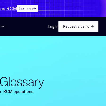
‌‍‍​​ ‌‌‍ ‌‌‍‌‌‌ ​ ‌ ​ ‌‍​‌‌‍‌ ‌‍‌‌​‍‌‍‌ ​​‌‍‌‌‌ ​‍‌ ​ ‌ ​​‌‍‌‌‌‍​ ‌ ‌​‌‍‍‌‌ ‌‍‌‍‌‌​ ‌‌ ​​‌ ‌‌‌‍​‍‌‍ ​‌‍‍‌‌ ​ ‌‍‍​‌‍‌‌‌‍‌​​‍​‍‌ ‌
Learn more​​​​‌ ‍ ​‍​‍‌‍ ‌ ​‍‌‍‍‌‌‍‌ ‌‍‍‌‌‍ ‍​‍​‍​ ‍‍​‍​‍‌ ​ ‌‍​‌‌‍ ‍‌‍‍‌‌ ‌​‌ ‍‌​‍ ‍‌‍‍‌‌‍ ​‍​‍​‍ ​​‍​‍‌‍‍​‌ ​‍‌‍‌‌‌‍‌‍​‍​‍​ ‍‍​‍​‍‌‍‍​‌ ‌​‌ ‌​‌ ​​​ ‍‍​‍ ​‍ ‌‍ ​‌‍ ‌‍​ ‌‍​‌‌‍ ​‌‍‍​‌‍ ‌ ​ ‌ ‌​​ ‍‍​ ​ ​ ​ ​ ​ ​ ​ ​‍ ‌‍‍‌‌‍ ‍‌ ‌​‌‍‌‌‌‍ ‍‌ ‌​​‍ ‌‍‌‌‌‍‌​‌‍‍‌‌ ‌​​‍ ‌‍ ‌‌‍ ‌‍‌​‌‍‌‌​ ‌‌ ​​‌ ​‍‌‍‌‌‌ ​ ‌‍‌‌‌‍ ‍‌ ‌​‌‍​‌‌ ‌​‌‍‍‌‌‍ ‌‍ ‍​ ‍ ‌‍‍‌‌‍‌​​ ‌​ ‍‌‌‍‌​‌‍​‌​ ​‍​ ​ ‌‍‌‌‌‍​‍‌‍‌​​‍ ‌​ ‍‌‌‍‌‌​ ‍​‌‍‌​​‍ ‌​ ‌​​ ​ ​ ‌ ‌‍​ ​‍ ‌​ ‍​​ ‌ ‌‍​ ‌‍‌‍​‍ ‌‌‍‌​​ ‍‌​ ‌‍‌‍‌​‌‍‌‌‌‍‌​​ ‌ ​ ‌‍​ ‍​‌‍​‍​ ‌​​ ‌‌​ ‍ ‌ ‌​‌ ‍‌‌ ​​‌‍‌‌​ ‌‌‍​‌‌‍ ‍‌‍ ‍‌‍ ‌ ‌‌‌‍ ‍‌‍​ ‌‍‌‌‌‍ ‌‌‍‌‌‌‍ ‍‌ ‌​‌​​‍‌‍​‌‌ ​‍​ ‍ ‌ ​​‌‍​‌‌ ‌​‌‍‍​​ ‌‌‍​ ‌ ‌​‌‍​‌​‍ ‍‌‍ ​‌‍​‌‌‍​‍‌‍‌‌‌‍ ​​ ‌‍​‍‌‍​‌‌ ​ ‌‍‌‌‌‌‌‌‌ ​‍‌‍ ​​ ‌‌‍‍​‌ ‌​‌ ‌​‌ ​​​‍‌‌​ ​ ‌​​‌​‍‌‌​ ​‍‌​‌‍​‍‌‌​ ​‍‌​‌‍‌‍ ​‌‍ ‌‍​ ‌‍​‌‌‍ ​‌‍‍​‌‍ ‌ ​ ‌ ‌​​‍‌‌​ ​ ‌​​‌​ ​ ​ ​ ​ ​ ​ ​ ​‍‌‍‌‍‍‌‌‍‌​​ ‌​ ‍‌‌‍‌​‌‍​‌​ ​‍​ ​ ‌‍‌‌‌‍​‍‌‍‌​​‍ ‌​ ‍‌‌‍‌‌​ ‍​‌‍‌​​‍ ‌​ ‌​​ ​ ​ ‌ ‌‍​ ​‍ ‌​ ‍​​ ‌ ‌‍​ ‌‍‌‍​‍ ‌‌‍‌​​ ‍‌​ ‌‍‌‍‌​‌‍‌‌‌‍‌​​ ‌ ​ ‌‍​ ‍​‌‍​‍​ ‌​​ ‌‌​‍‌‍‌ ‌​‌ ‍‌‌ ​​‌‍‌‌​ ‌‌‍​‌‌‍ ‍‌‍ ‍‌‍ ‌ ‌‌‌‍ ‍‌‍​ ‌‍‌‌‌‍ ‌‌‍‌‌‌‍ ‍‌ ‌​‌​​‍‌‍​‌‌ ​‍​‍‌‍‌ ​​‌‍​‌‌ ‌​‌‍‍​​ ‌‌‍​ ‌ ‌​‌‍​‌​‍ ‍‌‍ ​‌‍​‌‌‍​‍‌‍‌‌‌‍ ​​‍‌‍‌ ​​‌‍‌‌‌ ​‍‌ ​ ‌ ​​‌‍‌‌‌‍​ ‌ ‌​‌‍‍‌‌ ‌‍‌‍‌‌​ ‌‌ ​​‌ ‌‌‌‍​‍‌‍ ​‌‍‍‌‌ ​ ‌‍‍​‌‍‌‌‌‍‌​​‍​‍‌ ‌
y
Log in​​​​‌ ‍ ​‍​‍‌‍ ‌ ​‍‌‍‍‌‌‍‌ ‌‍‍‌‌‍ ‍​‍​‍​ ‍‍​‍​‍‌ ​ ‌‍​‌‌‍ ‍‌‍‍‌‌ ‌​‌ ‍‌​‍ ‍‌‍‍‌‌‍ ​‍​‍​‍ ​​‍​‍‌‍‍​‌ ​‍‌‍‌‌‌‍‌‍​‍​‍​ ‍‍​‍​‍‌‍‍​‌ ‌​‌ ‌​‌ ​​​ ‍‍​‍ ​‍ ‌‍ ​‌‍ ‌‍​ ‌‍​‌‌‍ ​‌‍‍​‌‍ ‌ ​ ‌ ‌​​ ‍‍​ ​ ​ ​ ​ ​ ​ ​ ​‍ ‌‍‍‌‌‍ ‍‌ ‌​‌‍‌‌‌‍ ‍‌ ‌​​‍ ‌‍‌‌‌‍‌​‌‍‍‌‌ ‌​​‍ ‌‍ ‌‌‍ ‌‍‌​‌‍‌‌​ ‌‌ ​​‌ ​‍‌‍‌‌‌ ​ ‌‍‌‌‌‍ ‍‌ ‌​‌‍​‌‌ ‌​‌‍‍‌‌‍ ‌‍ ‍​ ‍ ‌‍‍‌‌‍‌​​ ‌​ ‌ ​ ‌​​ ‌‍​ ‌‍‌‍​‍‌‍​‍​ ​​​ ​​​‍ ‌‌‍‌‍​ ‌​​ ‌ ​ ​‌​‍ ‌​ ‌​‌‍‌​​ ‌ ​ ‌‌​‍ ‌‌‍​‌​ ‍​​ ‍‌​ ​​​‍ ‌​ ​​​ ‌​​ ​‌‌‍‌‍​ ​‍​ ‌‌​ ‌‌​ ‍‌‌‍​ ‌‍‌‍​ ​​​ ‌‌​ ‍ ‌ ‌​‌ ‍‌‌ ​​‌‍‌‌​ ‌‌‍ ‍‌‍​‌‌ ‌‍‌‍‍‌‌‍‌ ‌‍​‌‌ ‌​‌‍‍‌‌‍ ‌‍ ‍​ ‍ ‌ ​​‌‍​‌‌ ‌​‌‍‍​​ ‌‌‍‍​‌‍‌‌‌‍​‌‌‍‌​‌‍‌‌‌ ​‍‌​​‌‌‍​ ‌ ‌​‌‍‍‌‌‍ ‌‍ ‍‌ ​ ​‍ ‍‌‍ ​‌‍ ‌‍‌ ‌‍‍‌‌‍ ‍‌​ ​‌‍‍‌‌‍ ‍‌‍‍ ​‍ ‍‌‍ ​‌‍​‌‌‍​‍‌‍‌‌‌‍ ​​ ‌‍​‍‌‍​‌‌ ​ ‌‍‌‌‌‌‌‌‌ ​‍‌‍ ​​ ‌‌‍‍​‌ ‌​‌ ‌​‌ ​​​‍‌‌​ ​ ‌​​‌​‍‌‌​ ​‍‌​‌‍​‍‌‌​ ​‍‌​‌‍‌‍ ​‌‍ ‌‍​ ‌‍​‌‌‍ ​‌‍‍​‌‍ ‌ ​ ‌ ‌​​‍‌‌​ ​ ‌​​‌​ ​ ​ ​ ​ ​ ​ ​ ​‍‌‍‌‍‍‌‌‍‌​​ ‌​ ‌ ​ ‌​​ ‌‍​ ‌‍‌‍​‍‌‍​‍​ ​​​ ​​​‍ ‌‌‍‌‍​ ‌​​ ‌ ​ ​‌​‍ ‌​ ‌​‌‍‌​​ ‌ ​ ‌‌​‍ ‌‌‍​‌​ ‍​​ ‍‌​ ​​​‍ ‌​ ​​​ ‌​​ ​‌‌‍‌‍​ ​‍​ ‌‌​ ‌‌​ ‍‌‌‍​ ‌‍‌‍​ ​​​ ‌‌​‍‌‍‌ ‌​‌ ‍‌‌ ​​‌‍‌‌​ ‌‌‍ ‍‌‍​‌‌ ‌‍‌‍‍‌‌‍‌ ‌‍​‌‌ ‌​‌‍‍‌‌‍ ‌‍ ‍​‍‌‍‌ ​​‌‍​‌‌ ‌​‌‍‍​​ ‌‌‍‍​‌‍‌‌‌‍​‌‌‍‌​‌‍‌‌‌ ​‍‌​​‌‌‍​ ‌ ‌​‌‍‍‌‌‍ ‌‍ ‍‌ ​ ​‍ ‍‌‍ ​‌‍ ‌‍‌ ‌‍‍‌‌‍ ‍‌​ ​‌‍‍‌‌‍ ‍‌‍‍ ​‍ ‍‌‍ ​‌‍​‌‌‍​‍‌‍‌‌‌‍ ​​‍‌‍‌ ​​‌‍‌‌‌ ​‍‌ ​ ‌ ​​‌‍‌‌‌‍​ ‌ ‌​‌‍‍‌‌ ‌‍‌‍‌‌​ ‌‌ ​​‌ ‌‌‌‍​‍‌‍ ​‌‍‍‌‌ ​ ‌‍‍​‌‍‌‌‌‍‌​​‍​‍‌ ‌
Request a demo​​​​‌ ‍ ​‍​‍‌‍ ‌ ​‍‌‍‍‌‌‍‌ ‌‍‍‌‌‍ ‍​‍​‍​ ‍‍​‍​‍‌ ​ ‌‍​‌‌‍ ‍‌‍‍‌‌ ‌​‌ ‍‌​‍ ‍‌‍‍‌‌‍ ​‍​‍​‍ ​​‍​‍‌‍‍​‌ ​‍‌‍‌‌‌‍‌‍​‍​‍​ ‍‍​‍​‍‌‍‍​‌ ‌​‌ ‌​‌ ​​​ ‍‍​‍ ​‍ ‌‍ ​‌‍ ‌‍​ ‌‍​‌‌‍ ​‌‍‍​‌‍ ‌ ​ ‌ ‌​​ ‍‍​ ​ ​ ​ ​ ​ ​ ​ ​‍ ‌‍‍‌‌‍ ‍‌ ‌​‌‍‌‌‌‍ ‍‌ ‌​​‍ ‌‍‌‌‌‍‌​‌‍‍‌‌ ‌​​‍ ‌‍ ‌‌‍ ‌‍‌​‌‍‌‌​ ‌‌ ​​‌ ​‍‌‍‌‌‌ ​ ‌‍‌‌‌‍ ‍‌ ‌​‌‍​‌‌ ‌​‌‍‍‌‌‍ ‌‍ ‍​ ‍ ‌‍‍‌‌‍‌​​ ‌​ ‌ ​ ‌​​ ‌‍​ ‌‍‌‍​‍‌‍​‍​ ​​​ ​​​‍ ‌‌‍‌‍​ ‌​​ ‌ ​ ​‌​‍ ‌​ ‌​‌‍‌​​ ‌ ​ ‌‌​‍ ‌‌‍​‌​ ‍​​ ‍‌​ ​​​‍ ‌​ ​​​ ‌​​ ​‌‌‍‌‍​ ​‍​ ‌‌​ ‌‌​ ‍‌‌‍​ ‌‍‌‍​ ​​​ ‌‌​ ‍ ‌ ‌​‌ ‍‌‌ ​​‌‍‌‌​ ‌‌‍ ‍‌‍​‌‌ ‌‍‌‍‍‌‌‍‌ ‌‍​‌‌ ‌​‌‍‍‌‌‍ ‌‍ ‍​ ‍ ‌ ​​‌‍​‌‌ ‌​‌‍‍​​ ‌‌‍‍​‌‍‌‌‌‍​‌‌‍‌​‌‍‌‌‌ ​‍‌​​‌‌‍​ ‌ ‌​‌‍‍‌‌‍ ‌‍ ‍‌ ​ ​‍ ‍‌‍‌​‌‍‌‌‌‍ ‌‌‍ ‌​ ​‌‍‍‌‌‍ ‍‌‍‍ ​‍ ‍‌‍ ​‌‍​‌‌‍​‍‌‍‌‌‌‍ ​​ ‌‍​‍‌‍​‌‌ ​ ‌‍‌‌‌‌‌‌‌ ​‍‌‍ ​​ ‌‌‍‍​‌ ‌​‌ ‌​‌ ​​​‍‌‌​ ​ ‌​​‌​‍‌‌​ ​‍‌​‌‍​‍‌‌​ ​‍‌​‌‍‌‍ ​‌‍ ‌‍​ ‌‍​‌‌‍ ​‌‍‍​‌‍ ‌ ​ ‌ ‌​​‍‌‌​ ​ ‌​​‌​ ​ ​ ​ ​ ​ ​ ​ ​‍‌‍‌‍‍‌‌‍‌​​ ‌​ ‌ ​ ‌​​ ‌‍​ ‌‍‌‍​‍‌‍​‍​ ​​​ ​​​‍ ‌‌‍‌‍​ ‌​​ ‌ ​ ​‌​‍ ‌​ ‌​‌‍‌​​ ‌ ​ ‌‌​‍ ‌‌‍​‌​ ‍​​ ‍‌​ ​​​‍ ‌​ ​​​ ‌​​ ​‌‌‍‌‍​ ​‍​ ‌‌​ ‌‌​ ‍‌‌‍​ ‌‍‌‍​ ​​​ ‌‌​‍‌‍‌ ‌​‌ ‍‌‌ ​​‌‍‌‌​ ‌‌‍ ‍‌‍​‌‌ ‌‍‌‍‍‌‌‍‌ ‌‍​‌‌ ‌​‌‍‍‌‌‍ ‌‍ ‍​‍‌‍‌ ​​‌‍​‌‌ ‌​‌‍‍​​ ‌‌‍‍​‌‍‌‌‌‍​‌‌‍‌​‌‍‌‌‌ ​‍‌​​‌‌‍​ ‌ ‌​‌‍‍‌‌‍ ‌‍ ‍‌ ​ ​‍ ‍‌‍‌​‌‍‌‌‌‍ ‌‌‍ ‌​ ​‌‍‍‌‌‍ ‍‌‍‍ ​‍ ‍‌‍ ​‌‍​‌‌‍​‍‌‍‌‌‌‍ ​​‍‌‍‌ ​​‌‍‌‌‌ ​‍‌ ​ ‌ ​​‌‍‌‌‌‍​ ‌ ‌​‌‍‍‌‌ ‌‍‌‍‌‌​ ‌‌ ​​‌ ‌‌‌‍​‍‌‍ ​‌‍‍‌‌ ​ ‌‍‍​‌‍‌‌‌‍‌​​‍​‍‌ ‌
‍‌‍‌ ‌​‌ ‍‌‌ ​​‌‍‌‌​ ‌‌‍‌ ‌‍ ​‌‍ ‌ ​ ‌ ​ ‌‍​‌‌ ​‍‌ ‍‌‌‌​​‌‍​‌‌‍‌ ‌‍‌‌​‍‌‍‌ ​​‌‍​‌‌ ‌​‌‍‍​​ ‌‌‍‍​‌‍‌‌‌‍​‌‌‍‌​‌‍ ​‌‍‍‌‌‍ ‍‌‍‌‌​‍‌‍‌ ​​‌‍‌‌‌ ​‍‌ ​ ‌ ​​‌‍‌‌‌‍​ ‌ ‌​‌‍‍‌‌ ‌‍‌‍‌‌​ ‌‌ ​​‌ ‌‌‌‍​‍‌‍ ​‌‍‍‌‌ ​ ‌‍‍​‌‍‌‌‌‍‌​​‍​‍‌ ‌
‌ ‌‍ ​‌‍ ‌ ​ ‌ ​ ‌‍​‌‌ ​‍‌ ‍‌‌‌​​‌‍​‌‌‍‌ ‌‍‌‌​‍‌‍‌ ​​‌‍​‌‌ ‌​‌‍‍​​ ‌‌‍‌​‌‍‌‌‌ ​ ‌‍​ ‌ ​‍‌‍‍‌‌ ​​‌ ‌​‌‍‍‌‌‍ ‌‍ ‍​‍‌‍‌ ​​‌‍‌‌‌ ​‍‌ ​ ‌ ​​‌‍‌‌‌‍​ ‌ ‌​‌‍‍‌‌ ‌‍‌‍‌‌​ ‌‌ ​​‌ ‌‌‌‍​‍‌‍ ​‌‍‍‌‌ ​ ‌‍‍​‌‍‌‌‌‍‌​​‍​‍‌ ‌